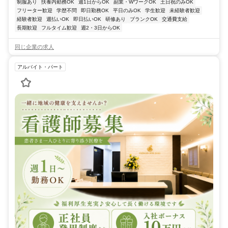
制服あり
扶養内勤務OK
週1日からOK
副業・WワークOK
土日祝のみOK
フリーター歓迎
学歴不問
即日勤務OK
平日のみOK
学生歓迎
未経験者歓迎
経験者歓迎
週払いOK
即日払いOK
研修あり
ブランクOK
交通費支給
長期歓迎
フルタイム歓迎
週2・3日からOK
同じ企業の求人
アルバイト・パート