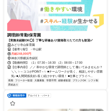
調理師/常勤/保育園
【実務未経験OK⭕️】丁寧な研修あり❗️資格取りたての方も歓迎✅️
みどり寺山保育園
【最寄り駅】 ・中山駅
月給248,000円
神奈川県横浜市緑区
【勤務時間】 （1）07:30～16:30 （2）08:00～17:00
【仕事内容】 ／／ 和やかな環境で調理師として 働いてみませんか？
＼＼ ✨～ココがPOINT～✨ ■チームワークが良く、相談しやすい雰囲
気♪ ■人間関係良好♪長く続けやすい環境！ ■仕事とプライベ...
長期
フリーター歓迎
大量募集
学歴不問
経験者歓迎
ブランクOK
シフト制
昇給あり
アルバイト・パート