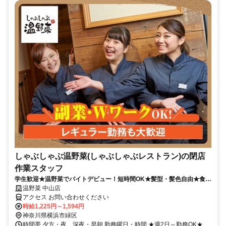
しゃぶしゃぶ温野菜(しゃぶしゃぶレストラン)の閉店
作業スタッフ
学生歓迎★温野菜でバイトデビュー！短時間OK★髪型・髪色自由★食事
補助有★履歴書不要
温野菜 中山店
アクセス お問い合わせください
時給1,225円～1,594円
神奈川県横浜市緑区
時間帯 夕方・夜、深夜・早朝 勤務曜日・時間 ★週2日～勤務OK★