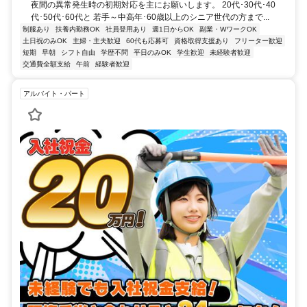
夜間の異常発生時の初期対応を主にお願いします。 20代･30代･40
代･50代･60代と 若手～中高年･60歳以上のシニア世代の方まで...
制服あり
扶養内勤務OK
社員登用あり
週1日からOK
副業・WワークOK
土日祝のみOK
主婦・主夫歓迎
60代も応募可
資格取得支援あり
フリーター歓迎
短期
早朝
シフト自由
学歴不問
平日のみOK
学生歓迎
未経験者歓迎
交通費全額支給
午前
経験者歓迎
アルバイト・パート