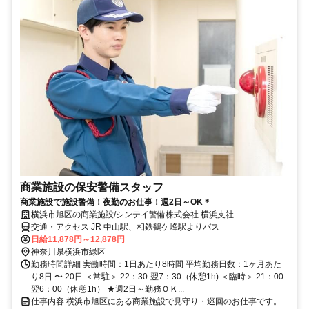
商業施設の保安警備スタッフ
商業施設で施設警備！夜勤のお仕事！週2日～OK＊
横浜市旭区の商業施設/シンテイ警備株式会社 横浜支社
交通・アクセス JR 中山駅、相鉄鶴ケ峰駅よりバス
日給11,878円～12,878円
神奈川県横浜市緑区
勤務時間詳細 実働時間：1日あたり8時間 平均勤務日数：1ヶ月あた
り8日 〜 20日 ＜常駐＞ 22：30-翌7：30（休憩1h) ＜臨時＞ 21：00-
翌6：00（休憩1h） ★週2日～勤務ＯＫ...
仕事内容 横浜市旭区にある商業施設で見守り・巡回のお仕事です。