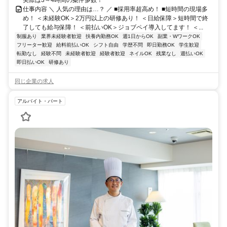
仕事内容 ＼ 人気の理由は…？ ／ ■採用率超高め！ ■短時間の現場多
め！ ＜未経験OK＞2万円以上の研修あり！ ＜日給保障＞短時間で終
了しても給与保障！ ＜前払いOK＞ジョブペイ導入してます！ ＜...
制服あり
業界未経験者歓迎
扶養内勤務OK
週1日からOK
副業・WワークOK
フリーター歓迎
給料前払いOK
シフト自由
学歴不問
即日勤務OK
学生歓迎
転勤なし
経験不問
未経験者歓迎
経験者歓迎
ネイルOK
残業なし
週払いOK
即日払いOK
研修あり
同じ企業の求人
アルバイト・パート