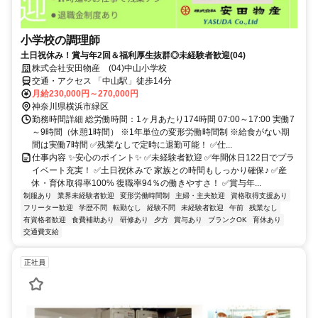
小学校の調理師
土日祝休み！賞与年2回＆福利厚生抜群◎未経験者歓迎(04)
株式会社安田物産 (04)中山小学校
交通・アクセス 「中山駅」徒歩14分
月給230,000円～270,000円
神奈川県横浜市緑区
勤務時間詳細 総労働時間：1ヶ月あたり174時間 07:00～17:00 実働7
～9時間（休憩1時間） ※1年単位の変形労働時間制 ※給食がない期
間は実働7時間 ✅残業なしで定時に退勤可能！ ✅仕...
仕事内容 ✨安心のポイント✨ ✅未経験者歓迎 ✅年間休日122日でプラ
イベート充実！ ✅土日祝休みで 家族との時間もしっかり確保♪ ✅産
休・育休取得率100% 復職率94％の働きやすさ！ ✅賞与年...
制服あり
業界未経験者歓迎
変形労働時間制
主婦・主夫歓迎
資格取得支援あり
フリーター歓迎
学歴不問
転勤なし
経験不問
未経験者歓迎
午前
残業なし
有資格者歓迎
食費補助あり
研修あり
夕方
賞与あり
ブランクOK
育休あり
交通費支給
正社員