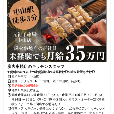
炭火串焼店のキッチンスタッフ
✨賃料の40％以上の家賃補助有✨未経験歓迎✨独立希望も大歓迎
元祖千串屋 中山店
交通・アクセス JR・市営地下鉄「中山駅」徒歩3分
月給350,000円以上
神奈川県横浜市緑区
勤務時間詳細 実働時間：1日あたり8時間 平均勤務日数：1ヶ月あた
り24日 〜 25日 14:00～24:30 ※休憩あり ※ラストオーダー23:00 ※
状況によって早く閉店する場合あり
仕事内容 ＼串焼きの経験はなくてもOK／ 炭火串焼店のキッチンスタ
ッフ！ 焼鳥・一品料理の仕込み・調理、炭の 準備など。できること