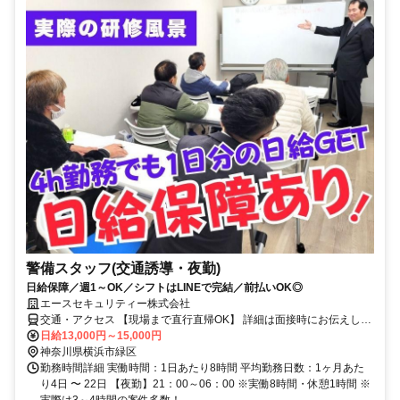
警備スタッフ(交通誘導・夜勤)
日給保障／週1～OK／シフトはLINEで完結／前払いOK◎
エースセキュリティー株式会社
交通・アクセス 【現場まで直行直帰OK】 詳細は面接時にお伝えしま
す
日給13,000円～15,000円
神奈川県横浜市緑区
勤務時間詳細 実働時間：1日あたり8時間 平均勤務日数：1ヶ月あた
り4日 〜 22日 【夜勤】21：00～06：00 ※実働8時間・休憩1時間 ※
実際は3～4時間の案件多数！