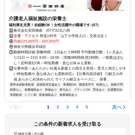
介護老人福祉施設の栄養士
福利厚生充実！未経験OK！女性活躍中の職場です♪(07)
株式会社安田物産 (07)732北八朔
交通・アクセス 県道140号「山下小学校入口」交差点近く
月給225,000円～260,000円
神奈川県横浜市緑区
勤務時間詳細 実働時間：1日あたり8時間 平均勤務日数：1ヶ月あた
り21日 〜 22日 9:00～18:00 （実働8時間/休憩1時間） ✅残業ほぼな
し！定時退社OK ✅時短勤務・急なお休みも柔軟...
仕事内容 ✨あたたかい社風＆家庭との両立を実現✨ 育児と両立しやす
い時短勤務や 急な休みにも柔軟対応♪ 【仕事内容詳細】 ◎献立の作
成 あらかじめ決められた サイクル献立をベースに、 栄養...
業界未経験者歓迎
資格取得支援あり
車通勤OK
職場見学可
転勤なし
経験不問
残業なし
食費補助あり
研修あり
賞与あり
ブランクOK
育休あり
交通費支給
長期歓迎
シフト制
昼食補助あり
食事補助あり
前へ
次へ
1
2
3
4
5
この条件の新着求人を受け取る
神奈川県 / 中山駅