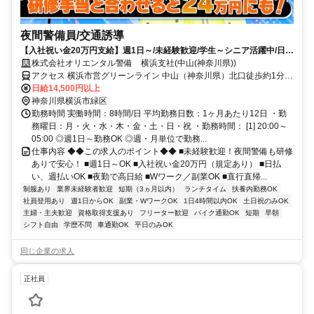
夜間警備員/交通誘導
【入社祝い金20万円支給】週1日～/未経験歓迎/学生～シニア活躍中/日払
い・週払いOK/履歴書不要！
株式会社オリエンタル警備 横浜支社(中山(神奈川県))
アクセス 横浜市営グリーンライン 中山（神奈川県）北口徒歩約1分、
横浜市営グリーンライン 川和町2番口徒歩約25分、ＪＲ横浜線/ＪＲ
日給14,500円以上
根岸線 鴨居北口徒歩約37分 (面接地/横浜支社)神奈川県横浜市神奈川
神奈川県横浜市緑区
区鶴屋町３丁目２９－９ タクエー横浜西口第６ビル３Ｆ
勤務時間 実働時間：8時間/日 平均勤務日数：1ヶ月あたり12日 ・勤
務曜日：月・火・水・木・金・土・日・祝 ・勤務時間： [1] 20:00～
05:00 ◎週1日～勤務OK ◎週・月単位で勤務...
仕事内容 ◆◆この求人のポイント◆◆ ■未経験歓迎！夜間警備も研修
ありで安心！ ■週1日～OK ■入社祝い金20万円（規定あり） ■日払
い、週払いOK ■夜勤で高日給 ■Wワーク／副業OK ■直行直帰...
制服あり
業界未経験者歓迎
短期（3ヵ月以内）
ランチタイム
扶養内勤務OK
社員登用あり
週1日からOK
副業・WワークOK
1日4時間以内OK
土日祝のみOK
主婦・主夫歓迎
資格取得支援あり
フリーター歓迎
バイク通勤OK
短期
早朝
シフト自由
学歴不問
車通勤OK
平日のみOK
同じ企業の求人
正社員