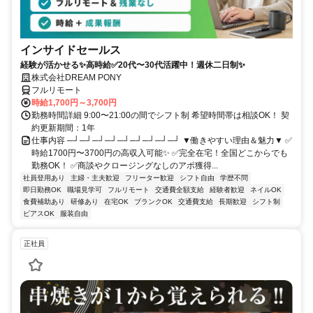
インサイドセールス
経験が活かせる✨高時給✅20代〜30代活躍中！週休二日制✨
株式会社DREAM PONY
フルリモート
時給1,700円～3,700円
勤務時間詳細 9:00〜21:00の間でシフト制 希望時間帯は相談OK！ 契
約更新期間：1年
仕事内容 ─┘─┘─┘─┘─┘─┘─┘─┘─┘ ▼働きやすい理由＆魅力▼ ✅
時給1700円〜3700円の高収入可能✨ ✅完全在宅！全国どこからでも
勤務OK！ ✅商談やクロージングなしのアポ獲得...
社員登用あり
主婦・主夫歓迎
フリーター歓迎
シフト自由
学歴不問
即日勤務OK
職場見学可
フルリモート
交通費全額支給
経験者歓迎
ネイルOK
食費補助あり
研修あり
在宅OK
ブランクOK
交通費支給
長期歓迎
シフト制
ピアスOK
服装自由
正社員