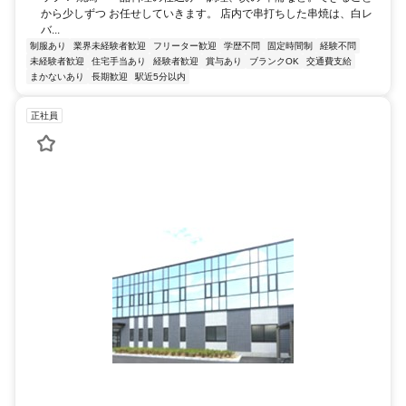
から少しずつ お任せしていきます。 店内で串打ちした串焼は、白レ
バ...
制服あり
業界未経験者歓迎
フリーター歓迎
学歴不問
固定時間制
経験不問
未経験者歓迎
住宅手当あり
経験者歓迎
賞与あり
ブランクOK
交通費支給
まかないあり
長期歓迎
駅近5分以内
正社員