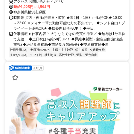
アクセス お問い合わせください
時給1,225円～1,594円
神奈川県横浜市緑区
時間帯 夕方・夜 勤務曜日・時間 ★週2日・1日3h～勤務OK★ 18:00
～22:00 ※ディナー帯に勤務可能な方の募集です。 ◆シフト自由！プ
ライベート優先OK★ ◆扶養内勤務もOK！ ◆平日...
仕事情報 ● 仕事内容 ＼大手ならではの充実の待遇／ ◆給与は1分単位
で支給！ ◆土日祝は時給50円UP！ ◆昇給◆髪型・髪色自由(清潔感
重視) ◆絶品食事補助◆前給制度(稼働分) ◆交通費支給◆週...
社員登用あり
土日祝のみOK
主婦・主夫歓迎
学生歓迎
交通費支給
まかないあり
シフト制
社割あり
高校生歓迎
髪型・髪色自由
正社員