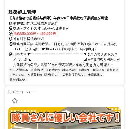
建築施工管理
【有資格者は前職給与保障】年休120日◆柔軟な工期調整が可能
平和建設株式会社横浜営業所
交通・アクセス 中山駅から徒歩５分
月給350,000円～450,000円
神奈川県横浜市緑区
勤務時間詳細 実働時間：1日あたり8時間 平均勤務日数：1ヶ月あた
り21日 勤務時間：8:00～17:00 (休憩時間 1時間00分)
仕事内容 ◤￣￣￣￣￣￣￣￣￣￣￣￣￣￣￣◥ ⌚この求人のおスス
メPoint⌚ ◣＿＿＿＿＿＿＿＿＿＿＿＿＿＿＿◢ ⭐️年収700万円超も可
／前職給与保証／元請90％の安定環境／柔軟な働き方も可能！...
バイク通勤OK
車通勤OK
固定時間制
職場見学可
転勤なし
研修あり
賞与あり
ブランクOK
交通費支給
駅近5分以内
資格取得手当あり
土日祝休み
昼食補助あり
アルバイト・パート