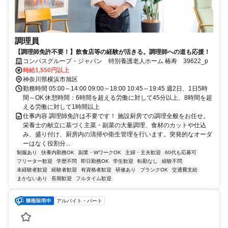
調理員
【調理師免許不要！】飲食店等の経験が活きる。調理師への道も応援！
コンパスグループ・ジャパン 特別養護老人ホーム 椿寿 39622_p
時給1,550円以上
神奈川県横浜市旭区
勤務時間 05:00～14:00 09:00～18:00 10:45～19:45 週2日、1日5時
間～OK 休憩時間：6時間を超える労働に対して45分以上、8時間を超
える労働に対して1時間以上
仕事内容 調理師免許は不要です！ 施設厨房での調理全般をお任せ。
栄養士の献立に基づく主菜・副菜の大量調理、食材のカットや仕込
み、盛り付け、厨房内の清掃や衛生管理を行います。突発的なオーダ
ーはなく役割分...
制服あり
扶養内勤務OK
副業・WワークOK
主婦・主夫歓迎
60代も応募可
フリーター歓迎
学歴不問
即日勤務OK
学生歓迎
転勤なし
経験不問
未経験者歓迎
経験者歓迎
有資格者歓迎
研修あり
ブランクOK
交通費支給
まかないあり
長期歓迎
フルタイム歓迎
アルバイト・パート