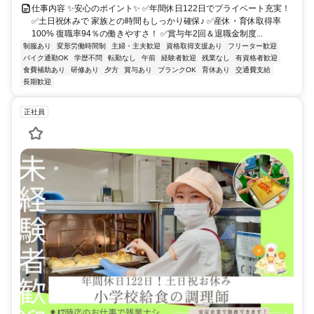
仕事内容 ✨安心のポイント✨ ✅年間休日122日でプライベート充実！
✅土日祝休みで 家族との時間もしっかり確保♪ ✅産休・育休取得率
100% 復職率94％の働きやすさ！ ✅賞与年2回＆退職金制度...
制服あり
変形労働時間制
主婦・主夫歓迎
資格取得支援あり
フリーター歓迎
バイク通勤OK
学歴不問
転勤なし
午前
経験者歓迎
残業なし
有資格者歓迎
食費補助あり
研修あり
夕方
賞与あり
ブランクOK
育休あり
交通費支給
長期歓迎
正社員