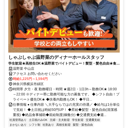
しゃぶしゃぶ温野菜のディナーホールスタッフ
学生歓迎★高校生OK★温野菜でバイトデビュー！髪型・髪色自由★食事
補助有★履歴書不要
温野菜 中山店
アクセス お問い合わせください
時給1,225円～1,594円
神奈川県横浜市緑区
時間帯 夕方・夜 勤務曜日・時間 ★週2日・1日3h～勤務OK★ 18:00
～22:00 ※ディナー帯に勤務可能な方の募集です。 ◆シフト自由！プ
ライベート優先OK★ ◆扶養内勤務もOK！ ◆平日...
仕事情報 ● 仕事内容 ＼大手ならではの充実の待遇／ ◆給与は1分単位
で支給！ ◆土日祝は時給50円UP！ ◆昇給◆髪型・髪色自由(清潔感
重視) ◆絶品食事補助◆前給制度(稼働分) ◆交通費支給◆週...
社員登用あり
土日祝のみOK
主婦・主夫歓迎
学生歓迎
交通費支給
まかないあり
シフト制
社割あり
高校生歓迎
髪型・髪色自由