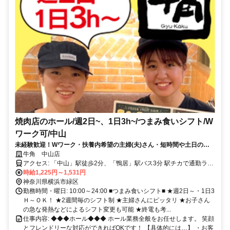
焼肉店のホール/週2日~、1日3h~/つまみ食いシフト/W
ワーク可/中山
未経験歓迎！Wワーク・扶養内希望の主婦(夫)さん・短時間や土日のみ
もOK◎笑顔とフレンドリーな対応ができればOK！
牛角 中山店
アクセス: 「中山」駅徒歩2分、「鴨居」駅バス3分 駅チカで通勤ラク
ラク！ 近くにコンビニやカフェ、スーパーもあるので バイト前後も
時給1,225円～1,531円
何かと便利です♪ 在籍中のスタッフは、 鴨居/新横浜/十日市場/センタ
神奈川県横浜市緑区
ー南/センター北/ 長津田/小机 など近隣・遠方関係なく 通勤していま
勤務時間・曜日: 10:00～24:00 ■つまみ食いシフト■ ★週2日～・1日3
す！
Ｈ～ＯＫ！ ★2週間毎のシフト制 ★主婦さんにピッタリ ★お子さん
の急な発熱などによるシフト変更も可能 ★終電も考...
仕事内容: ◆◆◆ホール◆◆◆ ホール業務全般をお任せします。 笑顔
とフレンドリーな対応ができればOKです！ 【具体的には…】 ・お客