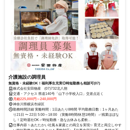
介護施設の調理員
無資格・未経験OK！福利厚生充実◎時短勤務も相談可(07)
株式会社安田物産 (07)732北八朔
交通・アクセス 県道140号「山下小学校入口」交差点近く
月給225,000円～240,000円
神奈川県横浜市緑区
勤務時間詳細 実働時間：1日あたり8時間 平均勤務日数：1ヶ月あた
り21日 〜 22日 5:00～18:00 （実働8時間/休憩1時間） ✅残業ほぼな
し！定時退社OK ✅時短勤務・急なお休みも柔軟...
仕事内容 ✨あたたかい社風＆家庭との両立を実現✨ 育児と両立しやす