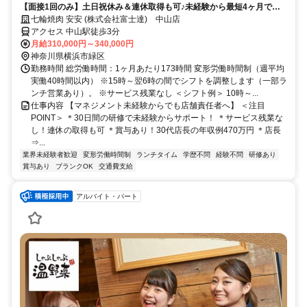
【面接1回のみ】土日祝休み＆連休取得も可♪未経験から最短4ヶ月で店
長へ♪仕事もプライベートも充実させたい方にぴったり
七輪焼肉 安安 (株式会社富士達) 中山店
アクセス 中山駅徒歩3分
月給310,000円～340,000円
神奈川県横浜市緑区
勤務時間 総労働時間：1ヶ月あたり173時間 変形労働時間制（週平均
実働40時間以内） ※15時～翌6時の間でシフトを調整します（一部ラ
ンチ営業あり）。 ※サービス残業なし ＜シフト例＞ 10時～...
仕事内容 【マネジメント未経験からでも店舗責任者へ】 ＜注目
POINT＞ ＊30日間の研修で未経験からサポート！ ＊サービス残業な
し！連休の取得も可 ＊賞与あり！30代店長の年収例470万円 ＊店長
⇒...
業界未経験者歓迎
変形労働時間制
ランチタイム
学歴不問
経験不問
研修あり
賞与あり
ブランクOK
交通費支給
アルバイト・パート