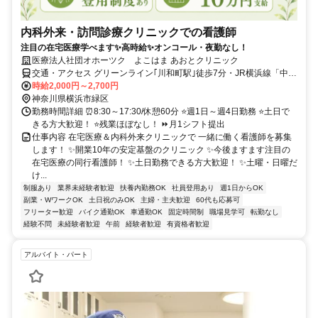
内科外来・訪問診療クリニックでの看護師
注目の在宅医療学べます✨高時給✨オンコール・夜勤なし！
医療法人社団オホーツク よこはま あおとクリニック
交通・アクセス グリーンライン｢川和町駅｣徒歩7分・JR横浜線「中山
駅」徒歩16分 ⭐車・バイク通勤OK！
時給2,000円～2,700円
神奈川県横浜市緑区
勤務時間詳細 ⏰8:30～17:30/休憩60分 ⭐週1日～週4日勤務 ⭐土日で
きる方大歓迎！ ⭐残業ほぼなし！ ⏩月1シフト提出
仕事内容 在宅医療＆内科外来クリニックで 一緒に働く看護師を募集
します！ ✨開業10年の安定基盤のクリニック ✨今後ますます注目の
在宅医療の同行看護師！ ✨土日勤務できる方大歓迎！ ✨土曜・日曜だ
け...
制服あり
業界未経験者歓迎
扶養内勤務OK
社員登用あり
週1日からOK
副業・WワークOK
土日祝のみOK
主婦・主夫歓迎
60代も応募可
フリーター歓迎
バイク通勤OK
車通勤OK
固定時間制
職場見学可
転勤なし
経験不問
未経験者歓迎
午前
経験者歓迎
有資格者歓迎
アルバイト・パート