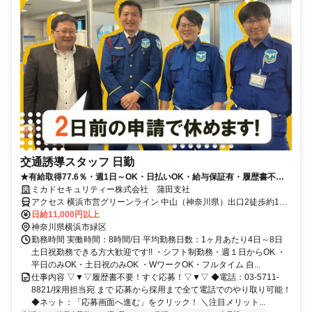
交通誘導スタッフ 日勤
★有給取得77.6％・週1日～OK・日払いOK・給与保証有・履歴書不要
★
ミカドセキュリティー株式会社 蒲田支社
アクセス 横浜市営グリーンライン 中山（神奈川県）出口2徒歩約10
分、横浜市営グリーンライン 中山（神奈川県）出口2徒歩約10分、Ｊ
日給11,000円以上
Ｒ横浜線 鴨居北口徒歩約29分
神奈川県横浜市緑区
勤務時間 実働時間：8時間/日 平均勤務日数：1ヶ月あたり4日～8日
土日祝勤務できる方大歓迎です!! ・シフト制勤務・週１日からOK ・
平日のみOK・土日祝のみOK ・WワークOK・フルタイム 自...
仕事内容 ▽▼▽履歴書不要！すぐ応募！▽▼▽ ◆電話：03-5711-
8821/採用担当宛 まで 応募から採用まで全て電話でのやり取り可能！
◆ネット：「応募画面へ進む」をクリック！ ＼注目メリット...