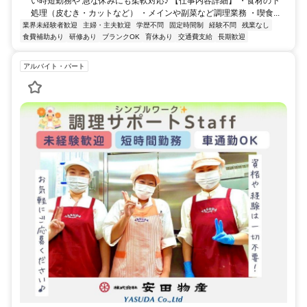
い時短勤務や 急な休みにも柔軟対応♪ 【仕事内容詳細】 ・食材の下
処理（皮むき・カットなど） ・メインや副菜など調理業務 ・喫食...
業界未経験者歓迎
主婦・主夫歓迎
学歴不問
固定時間制
経験不問
残業なし
食費補助あり
研修あり
ブランクOK
育休あり
交通費支給
長期歓迎
アルバイト・パート