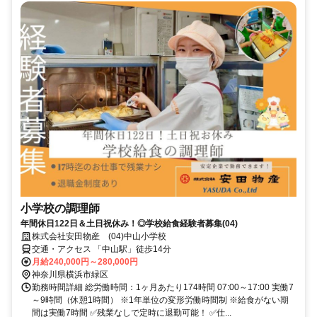
小学校の調理師
年間休日122日＆土日祝休み！◎学校給食経験者募集(04)
株式会社安田物産 (04)中山小学校
交通・アクセス 「中山駅」徒歩14分
月給240,000円～280,000円
神奈川県横浜市緑区
勤務時間詳細 総労働時間：1ヶ月あたり174時間 07:00～17:00 実働7
～9時間（休憩1時間） ※1年単位の変形労働時間制 ※給食がない期
間は実働7時間 ✅残業なしで定時に退勤可能！ ✅仕...