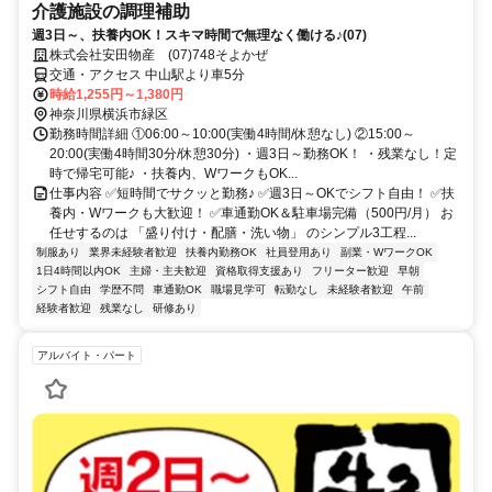
介護施設の調理補助
週3日～、扶養内OK！スキマ時間で無理なく働ける♪(07)
株式会社安田物産 (07)748そよかぜ
交通・アクセス 中山駅より車5分
時給1,255円～1,380円
神奈川県横浜市緑区
勤務時間詳細 ①06:00～10:00(実働4時間/休憩なし) ②15:00～
20:00(実働4時間30分/休憩30分) ・週3日～勤務OK！ ・残業なし！定
時で帰宅可能♪ ・扶養内、WワークもOK...
仕事内容 ✅短時間でサクッと勤務♪ ✅週3日～OKでシフト自由！ ✅扶
養内・Wワークも大歓迎！ ✅車通勤OK＆駐車場完備（500円/月） お
任せするのは 「盛り付け・配膳・洗い物」 のシンプル3工程...
制服あり
業界未経験者歓迎
扶養内勤務OK
社員登用あり
副業・WワークOK
1日4時間以内OK
主婦・主夫歓迎
資格取得支援あり
フリーター歓迎
早朝
シフト自由
学歴不問
車通勤OK
職場見学可
転勤なし
未経験者歓迎
午前
経験者歓迎
残業なし
研修あり
アルバイト・パート