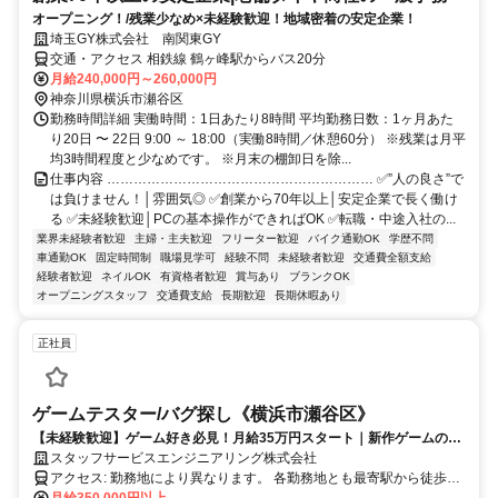
オープニング！/残業少なめ×未経験歓迎！地域密着の安定企業！
埼玉GY株式会社 南関東GY
交通・アクセス 相鉄線 鶴ヶ峰駅からバス20分
月給240,000円～260,000円
神奈川県横浜市瀬谷区
勤務時間詳細 実働時間：1日あたり8時間 平均勤務日数：1ヶ月あた
り20日 〜 22日 9:00 ～ 18:00（実働8時間／休憩60分） ※残業は月平
均3時間程度と少なめです。 ※月末の棚卸日を除...
仕事内容 …………………………………………………… ✅”人の良さ”で
は負けません！│雰囲気◎ ✅創業から70年以上│安定企業で長く働け
る ✅未経験歓迎│PCの基本操作ができればOK ✅転職・中途入社の...
業界未経験者歓迎
主婦・主夫歓迎
フリーター歓迎
バイク通勤OK
学歴不問
車通勤OK
固定時間制
職場見学可
経験不問
未経験者歓迎
交通費全額支給
経験者歓迎
ネイルOK
有資格者歓迎
賞与あり
ブランクOK
オープニングスタッフ
交通費支給
長期歓迎
長期休暇あり
正社員
ゲームテスター/バグ探し《横浜市瀬谷区》
【未経験歓迎】ゲーム好き必見！月給35万円スタート｜新作ゲームの品
質チェック｜土日祝休み｜将来的にリモートワーク可能
スタッフサービスエンジニアリング株式会社
アクセス: 勤務地により異なります。 各勤務地とも最寄駅から徒歩圏
内のオフィスが中心です。 公共交通機関を利用して通勤いただけま
月給350,000円以上