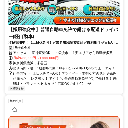
【採用強化中】普通自動車免許で働ける配送ドライバ
ー(軽自動車)
積極採用中！【土日休み可】✅業界未経験者歓迎 ✅寮利用可 ✅日払いOK
✅車両リース可！✅配送件数少なめ
LB株式会社
アクセス: ・直行直帰OK！ ・横浜市内主要エリアから通勤者多数
（横浜駅・桜木町駅・関内駅・新横浜駅・戸塚駅・鶴見駅・上大岡
月給400,000円～1,000,000円
駅・菊名駅） ・利用路線も豊富 （京浜東北線・東海道線・横須賀
神奈川県横浜市瀬谷区
線・東横線・ブルーライン など） ・複数路線からアクセス可能で、
勤務時間・曜日: 勤務時間例：8時00分〜20時00分の間 土日休み！
通勤しやすい環境です！
仕事内容: ／ 土日休みでもOK！プライベート重視な方必見✨ 好条件
が揃った【 レア求人 】です！ ＼ 普通自動車免許だけで働ける！ 未
経験・ブランクのある方でも応募OKです！⭕️ 「が...
交通費支給
契約社員