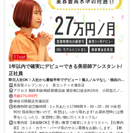
1年以内で確実にデビューできる美容師アシスタント/
正社員
即日入社OK！入社から最短半年でデビュー！個人ノルマなし・独自の教
育で確実に成長できる！アシスタント求人
美容室イレブンカット 富士シティオ瀬谷店
アクセス 相鉄本線/相鉄新横浜線 瀬谷南口徒歩約16分、小田急江ノ島
線 桜ヶ丘東口徒歩約25分、相鉄本線/相鉄新横浜線 大和（神奈川県）
月給270,000円
小田急口徒歩約32分
神奈川県横浜市瀬谷区
勤務時間 総労働時間：1ヶ月あたり179時間 9：30～20：00 ※休憩
90分 指名制が無いので、休憩はしっかり取れます! お昼休憩時には携
帯をいじったり、休憩時に買い物に行くスタッフも♪
仕事内容 【未経験OK】手厚い教育で確実にスタイリストへ 【仕事内
容】 カット・カラー・パーマ等のサロン業務をお願いします。 【教