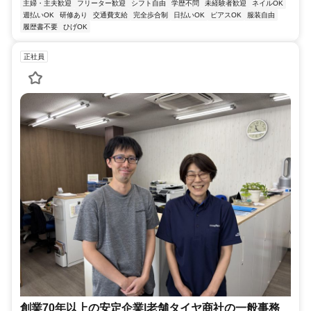
主婦・主夫歓迎
フリーター歓迎
シフト自由
学歴不問
未経験者歓迎
ネイルOK
週払いOK
研修あり
交通費支給
完全歩合制
日払いOK
ピアスOK
服装自由
履歴書不要
ひげOK
正社員
創業70年以上の安定企業|老舗タイヤ商社の一般事務