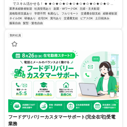
でスキル活かせる！ ★ ★☆★☆★☆★☆★☆★☆★☆★☆★☆ ...
業界未経験者歓迎
社員登用あり
副業・WワークOK
主婦・主夫歓迎
資格取得支援あり
学歴不問
転勤なし
フルリモート
交通費全額支給
経験者歓迎
ネイルOK
研修あり
在宅OK
賞与あり
交通費支給
ピアスOK
土日祝休み
服装自由
髪型・髪色自由
契約社員
フードデリバリーカスタマーサポート(完全在宅)受電
業務