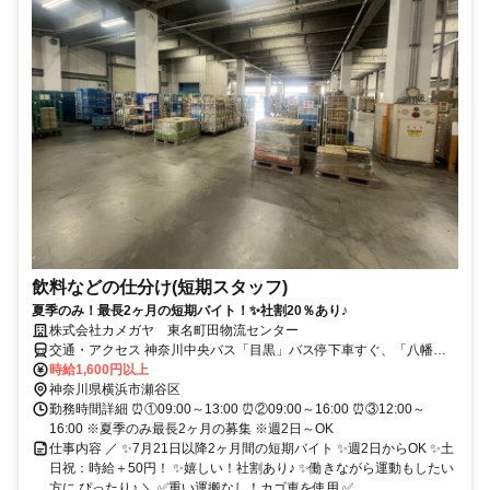
飲料などの仕分け(短期スタッフ)
夏季のみ！最長2ヶ月の短期バイト！✨社割20％あり♪
株式会社カメガヤ 東名町田物流センター
交通・アクセス 神奈川中央バス「目黒」バス停下車すぐ、「八幡神
社前」バス停下車徒歩15分
時給1,600円以上
神奈川県横浜市瀬谷区
勤務時間詳細 ⏰①09:00～13:00 ⏰②09:00～16:00 ⏰③12:00～
16:00 ※夏季のみ最長2ヶ月の募集 ※週2日～OK
仕事内容 ／ ✨7月21日以降2ヶ月間の短期バイト ✨週2日からOK ✨土
日祝：時給＋50円！ ✨嬉しい！社割あり♪ ✨働きながら運動もしたい
方に ぴったり♪ ＼ ✅重い運搬なし！カゴ車を使用 ✅...