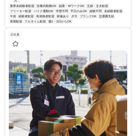
方...
業界未経験者歓迎
扶養内勤務OK
副業・WワークOK
主婦・主夫歓迎
フリーター歓迎
バイク通勤OK
学歴不問
平日のみOK
経験不問
未経験者歓迎
午前
経験者歓迎
有資格者歓迎
研修あり
夕方
ブランクOK
交通費支給
長期歓迎
フルタイム歓迎
週2・3日からOK
正社員