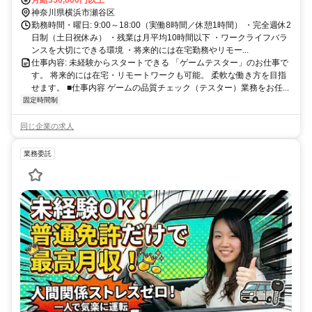
す。
神奈川県横浜市瀬谷区
勤務時間・曜日: 9:00～18:00（実働8時間／休憩1時間） ・完全週休2
日制（土日祝休み） ・残業は月平均10時間以下 ・ワークライフバラ
ンスを大切にできる環境 ・将来的には在宅勤務やリモー...
仕事内容: 未経験からスタートできる 「ゲームテスター」のお仕事で
す。 将来的には在宅・リモートワークも可能。 柔軟な働き方を目指
せます。 ■仕事内容 ゲームの品質チェック（テスター）業務をお任...
固定時間制
同じ企業の求人
業務委託