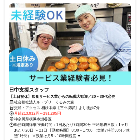
日中支援スタッフ
【土日祝休】飲食サービス業からの転職大歓迎／20～30代必見
社会福祉法人ル・プリ くるみの森
交通・アクセス 相鉄本線【三ツ境駅】より徒歩7分
月給213,912円～291,285円
神奈川県横浜市瀬谷区
勤務時間詳細 実働時間：1日あたり7時間30分 平均勤務日数：1ヶ月
あたり20日 〜 21日 【勤務時間】 8:30～17:00 （実働7時間30分／休
憩1時間） ※残業は月5～10時間程度 ▼...