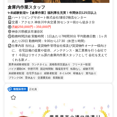
倉庫内作業スタッフ
✨未経験歓迎✨【倉庫作業】福利厚生充実！年間休日125日以上
ハートリビングサポート株式会社/瀬谷2物流センター
交通・アクセス 神奈川中央交通 卸センター前から徒歩２分
月給250,000円～350,000円
神奈川県横浜市瀬谷区
勤務時間詳細 実働時間：1日あたり7時間30分 平均勤務日数：1ヶ月
あたり20日 勤務時間：9:00から17:30（休憩１時間）
仕事内容 当社は、賃貸物件管理会社様及び賃貸物件オーナー様向け
に、 住宅設備の提案や提供、メンテナンス・施工業務を行う会社で
す！ 今回はリサイクル課の倉庫内作業スタッフとして 会社を支えて
くれる新メ...
業界未経験者歓迎
ランチタイム
資格取得支援あり
フリーター歓迎
バイク通勤OK
学歴不問
固定時間制
職場見学可
転勤なし
経験不問
未経験者歓迎
住宅手当あり
経験者歓迎
ネイルOK
研修あり
賞与あり
ブランクOK
育休あり
交通費支給
長期歓迎
正社員