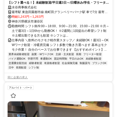
【シフト選べる！】未経験歓迎/平日週3日～/日曜休み/学生・フリータ
ー・主婦(夫）/WワークOK！
水谷商事株式会社
最寄駅 東急田園都市線 南町田グランベリーパーク駅 車で7分 最寄駅
備考 相鉄本線 瀬谷駅 車9分 小田急江ノ島線 鶴間駅 バス17分
時給1,243円～1,263円
神奈川県横浜市瀬谷区
勤務時間 シフト例/9:00～18:00、9:00～21:00、15:00～21:00 ※月～
土で週3日～1日6hから勤務OK！ ※2週間に1回提出の希望シフト制
※土曜出勤できる方も歓迎 ※シフトは...
仕事内容 ＼飲料のモクモク軽作業スタッフ／ 未経験OK！週3日～OK
Wワーク歓迎・冷暖房完備 シフト多数で働き方選べます 基本はモク
モク作業！ 自分のペースでお仕事できます 【おすすめポイント】...
業界未経験者歓迎
副業・WワークOK
主婦・主夫歓迎
長期
フリーター歓迎
バイク通勤OK
学歴不問
車通勤OK
固定時間制
平日のみOK
未経験者歓迎
交通費全額支給
経験者歓迎
有資格者歓迎
社会保険完備
制服貸与
ブランクOK
日中
長期歓迎
シフト制
同じ企業の求人
アルバイト・パート