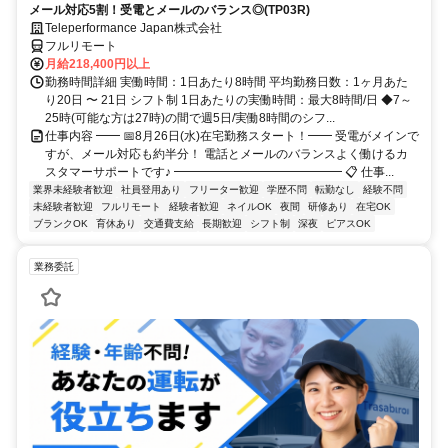
メール対応5割！受電とメールのバランス◎(TP03R)
Teleperformance Japan株式会社
フルリモート
月給218,400円以上
勤務時間詳細 実働時間：1日あたり8時間 平均勤務日数：1ヶ月あた
り20日 〜 21日 シフト制 1日あたりの実働時間：最大8時間/日 ◆7～
25時(可能な方は27時)の間で週5日/実働8時間のシフ...
仕事内容 ━━ 📅8月26日(水)在宅勤務スタート！━━ 受電がメインで
すが、メール対応も約半分！ 電話とメールのバランスよく働けるカ
スタマーサポートです♪ ━━━━━━━━━━━━━━ 📋 仕事...
業界未経験者歓迎
社員登用あり
フリーター歓迎
学歴不問
転勤なし
経験不問
未経験者歓迎
フルリモート
経験者歓迎
ネイルOK
夜間
研修あり
在宅OK
ブランクOK
育休あり
交通費支給
長期歓迎
シフト制
深夜
ピアスOK
業務委託