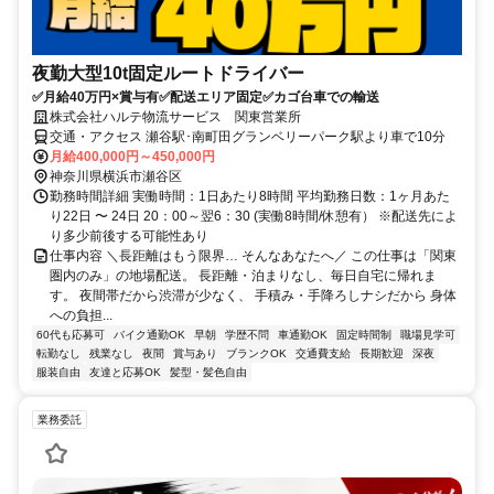
夜勤大型10t固定ルートドライバー
✅月給40万円×賞与有✅配送エリア固定✅カゴ台車での輸送
株式会社ハルテ物流サービス 関東営業所
交通・アクセス 瀬谷駅･南町田グランベリーパーク駅より車で10分
月給400,000円～450,000円
神奈川県横浜市瀬谷区
勤務時間詳細 実働時間：1日あたり8時間 平均勤務日数：1ヶ月あた
り22日 〜 24日 20：00～翌6：30 (実働8時間/休憩有） ※配送先によ
り多少前後する可能性あり
仕事内容 ＼長距離はもう限界… そんなあなたへ／ この仕事は「関東
圏内のみ」の地場配送。 長距離・泊まりなし、毎日自宅に帰れま
す。 夜間帯だから渋滞が少なく、 手積み・手降ろしナシだから 身体
への負担...
60代も応募可
バイク通勤OK
早朝
学歴不問
車通勤OK
固定時間制
職場見学可
転勤なし
残業なし
夜間
賞与あり
ブランクOK
交通費支給
長期歓迎
深夜
服装自由
友達と応募OK
髪型・髪色自由
業務委託