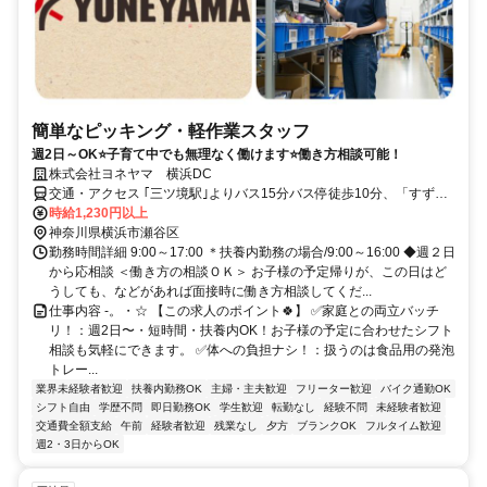
簡単なピッキング・軽作業スタッフ
週2日～OK⭐子育て中でも無理なく働けます⭐働き方相談可能！
株式会社ヨネヤマ 横浜DC
交通・アクセス ｢三ツ境駅｣よりバス15分バス停徒歩10分、「すずか
け台駅」より車9分 ★三ツ境駅より無料バス有
時給1,230円以上
神奈川県横浜市瀬谷区
勤務時間詳細 9:00～17:00 ＊扶養内勤務の場合/9:00～16:00 ◆週２日
から応相談 ＜働き方の相談ＯＫ＞ お子様の予定帰りが、この日はど
うしても、などがあれば面接時に働き方相談してくだ...
仕事内容 -。・☆ 【この求人のポイント🍀】 ✅家庭との両立バッチ
リ！：週2日〜・短時間・扶養内OK！お子様の予定に合わせたシフト
相談も気軽にできます。 ✅体への負担ナシ！：扱うのは食品用の発泡
トレー...
業界未経験者歓迎
扶養内勤務OK
主婦・主夫歓迎
フリーター歓迎
バイク通勤OK
シフト自由
学歴不問
即日勤務OK
学生歓迎
転勤なし
経験不問
未経験者歓迎
交通費全額支給
午前
経験者歓迎
残業なし
夕方
ブランクOK
フルタイム歓迎
週2・3日からOK