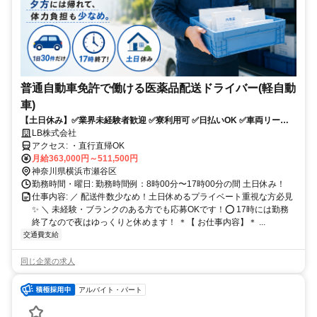
普通自動車免許で働ける医薬品配送ドライバー(軽自動
車)
【土日休み】✅業界未経験者歓迎 ✅寮利用可 ✅日払いOK ✅車両リース
可！✅配送件数少なめ
LB株式会社
アクセス: ・直行直帰OK
月給363,000円～511,500円
神奈川県横浜市瀬谷区
勤務時間・曜日: 勤務時間例：8時00分〜17時00分の間 土日休み！
仕事内容: ／ 配送件数少なめ！土日休めるプライベート重視な方必見
✨ ＼ 未経験・ブランクのある方でも応募OKです！⭕️ 17時には勤務
終了なので夜はゆっくりと休めます！ ＊【 お仕事内容】＊ ...
交通費支給
同じ企業の求人
アルバイト・パート