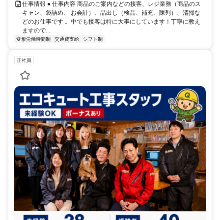
仕事情報 ● 仕事内容 商品のご案内などの接客、レジ業務（商品のス
キャン、袋詰め、 お会計）、品出し（検品、補充、陳列）、清掃な
どのお仕事です 。中でも接客は特に大事にしています！丁寧に教え
ますので...
変形労働時間制
交通費支給
シフト制
正社員