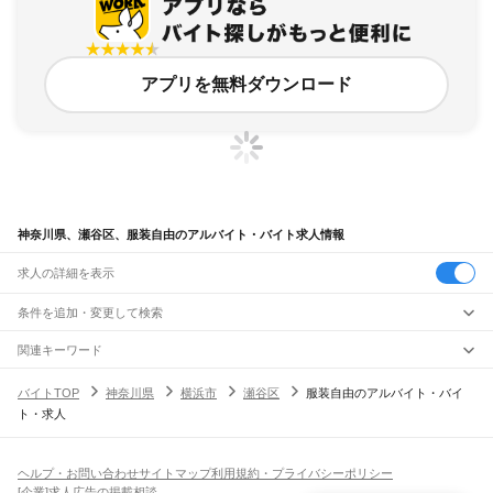
アプリを無料ダウンロード
神奈川県、瀬谷区、服装自由のアルバイト・バイト求人情報
求人の詳細を表示
条件を追加・変更して検索
市区町村を追加・変更
関連キーワード
神奈川県 横浜市 瀬谷区 学歴不問 ネイル自由
神奈川県 横浜市 瀬谷区 涼しい
神奈川県
駅を追加・変更
バイトTOP
神奈川県
横浜市
瀬谷区
服装自由のアルバイト・バイ
神奈川県 横浜市 神奈川区 髪型自由
神奈川県 横浜市 瀬谷区 雑貨
神奈川県
すべて
ト・求人
神奈川県 横浜市 瀬谷区 高校生可
横浜市
すべて
職種を追加・変更
JR東海道本線(東京～熱海)
鶴見区
神奈川区
西区
中区
南区
保土ケ谷区
磯子区
金沢区
港北区
戸塚区
港南区
川崎駅
横浜駅
戸塚駅
大船駅
藤沢駅
辻堂駅
茅ケ崎駅
平塚駅
大磯駅
二宮駅
国府津駅
飲食・フードサービス
旭区
緑区
瀬谷区
栄区
泉区
青葉区
都筑区
特徴を追加・変更
鴨宮駅
小田原駅
早川駅
根府川駅
真鶴駅
湯河原駅
飲食・フードサービス
すべて
ヘルプ・お問い合わせ
サイトマップ
利用規約・プライバシーポリシー
川崎市
すべて
ホールスタッフ
キッチンスタッフ
皿洗い・洗い場
精肉・鮮魚加工
給食調理
人気
[企業]求人広告の掲載相談