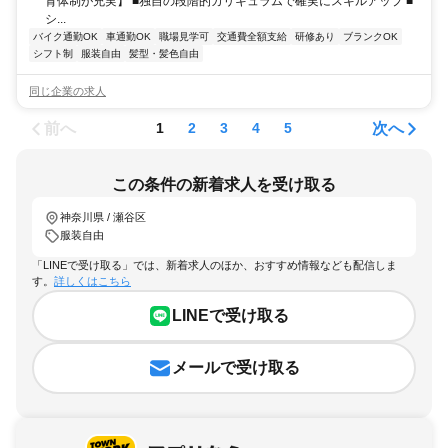
育体制が充実】 ■独自の段階的カリキュラムで確実にスキルアップ ■
シ...
バイク通勤OK
車通勤OK
職場見学可
交通費全額支給
研修あり
ブランクOK
シフト制
服装自由
髪型・髪色自由
同じ企業の求人
前へ
次へ
1
2
3
4
5
この条件の新着求人を受け取る
神奈川県 / 瀬谷区
服装自由
「LINEで受け取る」では、新着求人のほか、おすすめ情報なども配信しま
す。
詳しくはこちら
LINEで受け取る
メールで受け取る