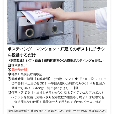
ポスティング マンション・戸建てのポストにチラシ
を投函するだけ
《副業歓迎》シフト自由！短時間勤務OKの簡単ポスティング★日払い
(規定有)・フリーター主婦(主夫)シニア活躍！
株式会社アト
完全歩合制
神奈川県横浜市瀬谷区
勤務時間・期間 【勤務時間】 その他、シフト ◆1日4ｈ～◎ シフト自
己申告制 ⇒土日のみOK！ ⇒平日の空いた時間のみOK！ ⇒月数回の
勤務でもOK！ ノルマは一切ございません。 【勤...
仕事内容 1)支社へ出社しチラシを受け取る 2)指定のエリアのポスト
へチラシを投函 3)支社へ戻り配布枚数の報告をし終了！ 未経験でも
できる簡単なお仕事！ 作業は一人で行うので 自分のペースで進め
ら...
業界未経験者歓迎
社員登用あり
週1日からOK
副業・WワークOK
土日祝のみOK