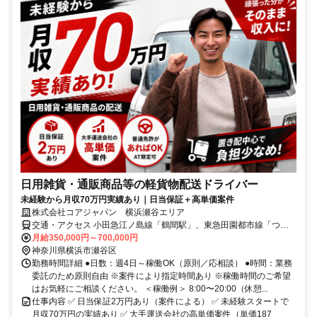
日用雑貨・通販商品等の軽貨物配送ドライバー
未経験から月収70万円実績あり｜日当保証＋高単価案件
株式会社コアジャパン 横浜瀬谷エリア
交通・アクセス 小田急江ノ島線「鶴間駅」、東急田園都市線「つき
み野」より車6分
月給350,000円～700,000円
神奈川県横浜市瀬谷区
勤務時間詳細 ●日数：週4日～稼働OK（原則／応相談） ●時間：業務
委託のため原則自由 ※案件により指定時間あり ※稼働時間のご希望
はお気軽にご相談ください。 ＜稼働例＞ 8:00〜20:00（休憩...
仕事内容 ✅ 日当保証2万円あり（案件による） ✅ 未経験スタートで
月収70万円の実績あり ✅ 大手運送会社の高単価案件（単価187