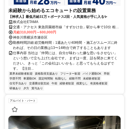
未経験から始めるエコキュートの設置業務
【神求人】最低月給31万＋ボーナス2回・人気資格が手に入る✨
株式会社ETAMA
交通・アクセス 東急田園都市線「すずかけ台」駅から車で10分 相鉄
本線「瀬谷駅」から車で15分
月給310,000円～600,000円
神奈川県横浜市瀬谷区
勤務時間詳細 総労働時間：1週あたり40時間 ・施工がスムーズに終
われば、その日の業務は13〜14時台で終了することもあります
仕事内容 当社は「仲間には、自分が味わった嫌な思いをさせない」
という想いで立ち上げた会社です。 まずは一度、話を聞きに来てく
ださい。 きっと「この会社はいいかも」と思ってもらえるはずで
す。 【注目...
業界未経験者歓迎
資格取得支援あり
フリーター歓迎
バイク通勤OK
早朝
学歴不問
車通勤OK
固定時間制
転勤なし
経験不問
未経験者歓迎
住宅手当あり
交通費全額支給
午前
経験者歓迎
残業なし
有資格者歓迎
研修あり
夕方
賞与あり
アルバイト・パート