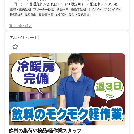
円〜） ✅ 普通免許があればOK（AT限定可） ✅ 配送車レンタルあ...
主婦・主夫歓迎
フリーター歓迎
学歴不問
経験者歓迎
ネイルOK
ブランクOK
長期歓迎
服装自由
履歴書不要
ひげOK
髪型・髪色自由
同じ企業の求人
アルバイト・パート
飲料の集荷や検品/軽作業スタッフ