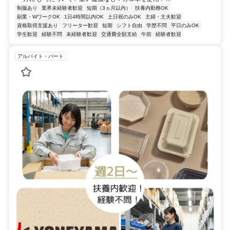
制服あり
業界未経験者歓迎
短期（3ヵ月以内）
扶養内勤務OK
副業・WワークOK
1日4時間以内OK
土日祝のみOK
主婦・主夫歓迎
資格取得支援あり
フリーター歓迎
短期
シフト自由
学歴不問
平日のみOK
学生歓迎
経験不問
未経験者歓迎
交通費全額支給
午前
経験者歓迎
アルバイト・パート