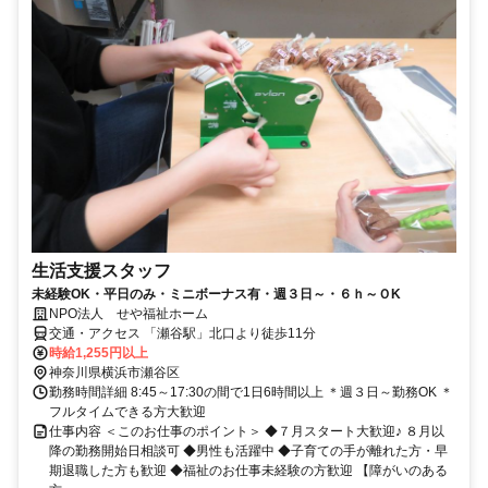
生活支援スタッフ
未経験OK・平日のみ・ミニボーナス有・週３日～・６ｈ～ＯK
NPO法人 せや福祉ホーム
交通・アクセス 「瀬谷駅」北口より徒歩11分
時給1,255円以上
神奈川県横浜市瀬谷区
勤務時間詳細 8:45～17:30の間で1日6時間以上 ＊週３日～勤務OK ＊
フルタイムできる方大歓迎
仕事内容 ＜このお仕事のポイント＞ ◆７月スタート大歓迎♪ ８月以
降の勤務開始日相談可 ◆男性も活躍中 ◆子育ての手が離れた方・早
期退職した方も歓迎 ◆福祉のお仕事未経験の方歓迎 【障がいのある