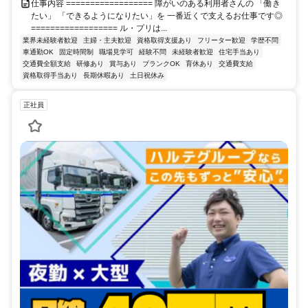
仕事内容 ================== 障がいのある利用者さんの 「働き
たい」 「できるようになりたい」を 一番近くで支えるお仕事です◎
================== ル・プリは...
業界未経験者歓迎
主婦・主夫歓迎
資格取得支援あり
フリーター歓迎
学歴不問
車通勤OK
固定時間制
職場見学可
経験不問
未経験者歓迎
住宅手当あり
交通費全額支給
研修あり
賞与あり
ブランクOK
育休あり
交通費支給
資格取得手当あり
長期休暇あり
土日祝休み
正社員