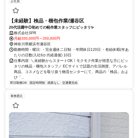
正社員
【未経験】検品・梱包作業/瀬谷区
20代活躍中◎初めての軽作業スタッフにピッタリ✨
株式会社SPR
月給300,000円～350,000円
神奈川県横浜市瀬谷区
勤務時間・曜日: ・完全週休二日制 ・年間休日120日 ・有給休暇(年あ
たりの日数/入社6か月経過後) 10日
仕事内容: ＼未経験からスタートOK！モクモク作業が得意な方にピッ
タリの検品・梱包スタッフ／ ECサイトで話題の生活雑貨、アパレル
商品、コスメなどを取り扱う物流センターにて、商品の「検品」およ
び「...
即日勤務OK
固定時間制
残業なし
交通費支給
業務委託