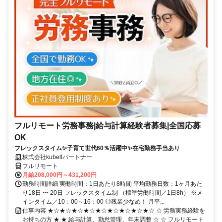
フルリモート労務事務|給与計算経験者募集|全国応募
OK
フレックスタイム✨子育て世代60％活躍中✨在宅勤務手当あり
株式会社kubellパートナー
フルリモート
月給208,000円～431,200円
勤務時間詳細 実働時間：1日あたり8時間 平均勤務日数：1ヶ月あた
り18日 〜 20日 フレックスタイム制 （標準労働時間／1日8h） ※メ
インタイム／10：00～16：00 ◎残業少なめ！ 月平...
仕事内容 ★☆★☆★☆★☆★☆★☆★☆★☆★☆ ☆ 労務実務経験を
お持ちの方 ★ ★ 給与計算、勤怠管理、年末調整 ☆ ☆ フルリモート