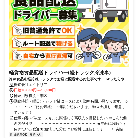
軽貨物食品配送ドライバー(軽トラック冷凍車)
冷凍食品を軽冷凍トラックでお店に配送するお仕事です！ やったらやっ
ただけ報酬を稼げる仕事で、月商80万以上の方も多数！ ドライバーから
株式会社エイトリア
独立起業した方多数！独立支援もします！
日給10,000円～40,000円
神奈川県横浜市泉区
勤務時間・曜日: ・シフト制 コースにより勤務時間が異なります。 シ
フトについてはお気軽にご相談くださいませ。 独立支援もご用意し
ています！
仕事内容: ✅学歴・スキルに関係なく高収入を目指したい ⇒こんな働
き方が可能！！ ＝＝＝＝＝＝＝＝＝＝＝＝＝＝＝ ★年齢に関わらず
稼ぎたい方歓迎★ 頑張った分だけお給料に直結します…！！ 実際...
即日勤務OK
昇給あり