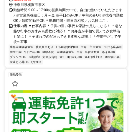
原線 高座渋谷東口徒歩約34分
神奈川県横浜市泉区
勤務時間 9:00～17:00の営業時間の中で、自由に働いていただけます
♪ ※営業所稼働日：月～金 ※平日のみOK／午前のみOK ※扶養内勤務
OK／短時間勤務OK ＊勤務時間・曜日応相談／お気軽にご...
仕事内容 ▼仕事内容 ＊子供の習い事代や家計の足しになる！ ＊急な
熱や行事のお休みも柔軟に対応！ ＊お弁当が半額で買えて夕食準備
も楽に！ ＊子連れでの配達もできる柔軟な環境！ ＊午前中だけで午
後の家事...
業界未経験者歓迎
社員登用あり
1日4時間以内OK
主婦・主夫歓迎
60代も応募可
学歴不問
平日のみOK
経験不問
未経験者歓迎
午前
経験者歓迎
ネイルOK
ブランクOK
長期歓迎
完全歩合制
週2・3日からOK
週4日以上OK
履歴書不要
友達と応募OK
ひげOK
業務委託