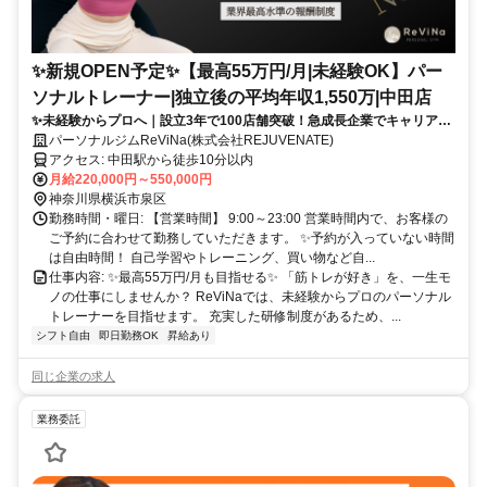
✨️新規OPEN予定✨️【最高55万円/月|未経験OK】パー
ソナルトレーナー|独立後の平均年収1,550万|中田店
✨未経験からプロへ｜設立3年で100店舗突破！急成長企業でキャリアア
ップ
パーソナルジムReViNa(株式会社REJUVENATE)
アクセス: 中田駅から徒歩10分以内
月給220,000円～550,000円
神奈川県横浜市泉区
勤務時間・曜日: 【営業時間】 9:00～23:00 営業時間内で、お客様の
ご予約に合わせて勤務していただきます。 ✨予約が入っていない時間
は自由時間！ 自己学習やトレーニング、買い物など自...
仕事内容: ✨最高55万円/月も目指せる✨ 「筋トレが好き」を、一生モ
ノの仕事にしませんか？ ReViNaでは、未経験からプロのパーソナル
トレーナーを目指せます。 充実した研修制度があるため、...
シフト自由
即日勤務OK
昇給あり
同じ企業の求人
業務委託