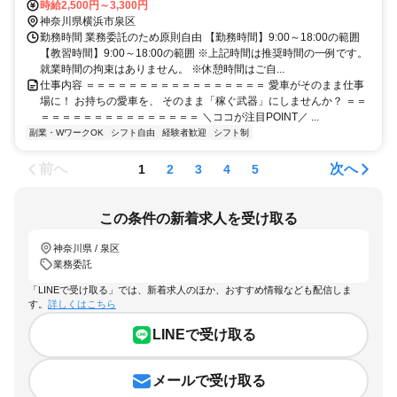
たします
時給2,500円～3,300円
神奈川県横浜市泉区
勤務時間 業務委託のため原則自由 【勤務時間】9:00～18:00の範囲
【教習時間】9:00～18:00の範囲 ※上記時間は推奨時間の一例です。
就業時間の拘束はありません。 ※休憩時間はご自...
仕事内容 ＝＝＝＝＝＝＝＝＝＝＝＝＝＝＝＝＝ 愛車がそのまま仕事
場に！ お持ちの愛車を、 そのまま「稼ぐ武器」にしませんか？ ＝＝
＝＝＝＝＝＝＝＝＝＝＝＝＝＝＝ ＼ココが注目POINT／ ...
副業・WワークOK
シフト自由
経験者歓迎
シフト制
前へ
次へ
1
2
3
4
5
この条件の新着求人を受け取る
神奈川県 / 泉区
業務委託
「LINEで受け取る」では、新着求人のほか、おすすめ情報なども配信しま
す。
詳しくはこちら
LINEで受け取る
メールで受け取る