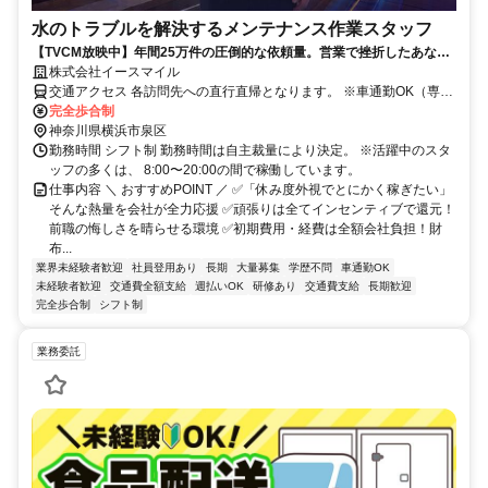
水のトラブルを解決するメンテナンス作業スタッフ
【TVCM放映中】年間25万件の圧倒的な依頼量。営業で挫折したあなた
へ、「一生モノの技術」と「這い上がる覚悟」を武器に、高収入を掴み
株式会社イースマイル
取る。
交通アクセス 各訪問先への直行直帰となります。 ※車通勤OK（専用
車の無償貸与あり） ※交通費全額支給（ガソリン代、高速代・パー
完全歩合制
キング代は全額会社負担）
神奈川県横浜市泉区
勤務時間 シフト制 勤務時間は自主裁量により決定。 ※活躍中のスタ
ッフの多くは、 8:00〜20:00の間で稼働しています。
仕事内容 ＼ おすすめPOINT ／ ✅「休み度外視でとにかく稼ぎたい」
そんな熱量を会社が全力応援 ✅頑張りは全てインセンティブで還元！
前職の悔しさを晴らせる環境 ✅初期費用・経費は全額会社負担！財
布...
業界未経験者歓迎
社員登用あり
長期
大量募集
学歴不問
車通勤OK
未経験者歓迎
交通費全額支給
週払いOK
研修あり
交通費支給
長期歓迎
完全歩合制
シフト制
業務委託