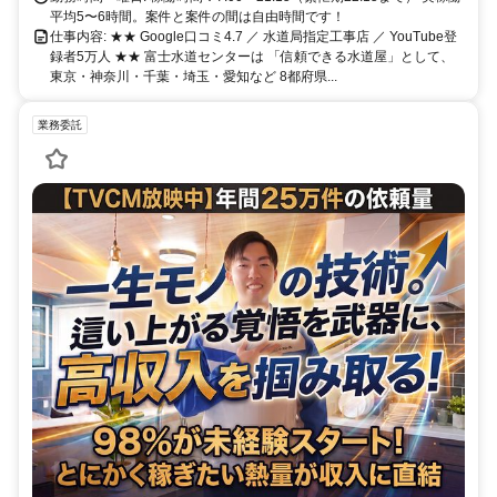
平均5〜6時間。案件と案件の間は自由時間です！
仕事内容: ★★ Google口コミ4.7 ／ 水道局指定工事店 ／ YouTube登
録者5万人 ★★ 富士水道センターは 「信頼できる水道屋」として、
東京・神奈川・千葉・埼玉・愛知など 8都府県...
業務委託