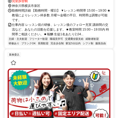
完全歩合制
神奈川県横浜市泉区
勤務時間詳細 【勤務時間・曜日】 ▼レッスン時間帯 15:00～19:00 ★
教場によりレッスン枠多数 月曜〜金曜の平日、時間帯は調整が可能
です。
仕事内容 レッスン前の研修、レッスン後のフォロー充実 講師間の交
流など、あなたの活動を応援します。 ■ 教室時間 15:00～19:00内 時
間帯ご相談ください。 ■ 報酬 生徒1名あたり2,04...
主婦・主夫歓迎
フリーター歓迎
職場見学可
交通費全額支給
経験者歓迎
研修あり
ブランクOK
長期歓迎
完全歩合制
駅近5分以内
シフト制
服装自由
業務委託