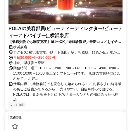
POLAの美容部員(ビューティーディレクター/ビューテ
ィーアドバイザー)_横浜泉店
【業務委託でも制度充実】週1〜OK／未経験歓迎／最新コスメをイチ早
くお試し♪お客様も自分もキレイに／Wワーク・副業
横浜泉店
アクセス: 横浜市営地下鉄『下飯田』駅、相鉄線『ゆめが丘』駅から
バスで５分。
月給30,000円～250,000円
神奈川県横浜市泉区
勤務時間・曜日: 10:00～13:00 11:00～14:00 10:00～14:00 10:00～
15:00 10:00～16:00 ※上記シフトは一例です。 店舗の営業時間に合
わせて、 お好...
仕事内容: ＼業務委託でも安心して始められる！／ お客さまに納得感
のあるご提案ができるから、 売りやすい。自信を持って働ける。
POLAでは、肌分析をもとに お客さま一人ひとりの肌に合った化粧
品...
シフト自由
業務委託