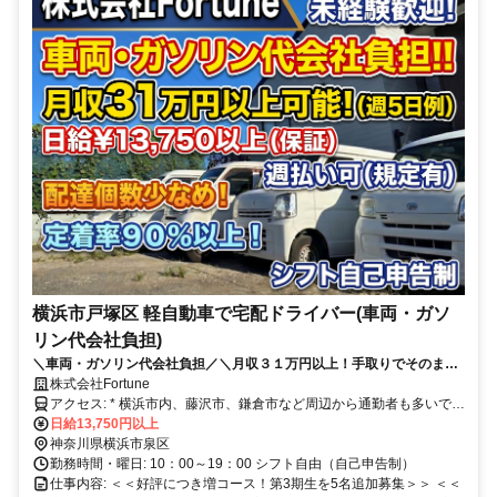
横浜市戸塚区 軽自動車で宅配ドライバー(車両・ガソ
リン代会社負担)
＼車両・ガソリン代会社負担／＼月収３１万円以上！手取りでそのまま
お支払い！／ ＼10～19時の短時間！／＼週払い可／＼日給保証／＼シ
株式会社Fortune
フト自己申告制／
アクセス: * 横浜市内、藤沢市、鎌倉市など周辺から通勤者も多いで
す。
日給13,750円以上
神奈川県横浜市泉区
勤務時間・曜日: 10：00～19：00 シフト自由（自己申告制）
仕事内容: ＜＜好評につき増コース！第3期生を5名追加募集＞＞ ＜＜