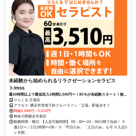
未経験から始められるリラクゼーションセラピス
ト/mss
週30時間以上で最低収入1時間2,340円〜！85％が未経験スタート！無料
トレで一生モノの技術を習得✅好きな時間に収入を得られます⏰【神奈
りらくる 立場店
川県横浜市泉区中田北】
アクセス: 横浜市営地下鉄ブルーライン「立場」駅徒歩すぐ
時給2,088円～3,510円
神奈川県横浜市泉区
勤務時間・曜日: 【入店可能時間】 09：00〜24：00の間で自由！ ※
週1日〜／1日1時間〜OK✅ ※「平日のみ」「土日のみ」も可 ※入店3
ヶ月間...