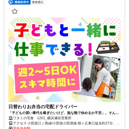
業務委託
日替わりお弁当の宅配ドライバー
「子どもの習い事代を稼ぎたいけど、急な熱で休めるか不安」。そんな
悩みに寄り添う環境があります。週2～5日の勤務で、午前中のみも可
ワタミの宅食 1201_横浜瀬谷営業所
能。子連れ配達もでき、お弁当半額の社割も魅力です。
アクセス 小田急江ノ島線/小田急小田原線 桜ヶ丘東口徒歩約27分、相
鉄いずみ野線 いずみ野北口徒歩約32分、小田急江ノ島線/小田急小田
完全歩合制