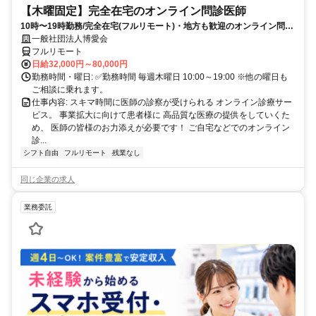
【木曜固定】完全在宅のオンライン問診医師
10時〜19時勤務/完全在宅(フルリモート)・地方も歓迎のオンライン問診
業務
一般社団法人博愛会
フルリモート
日給32,000円～80,000円
勤務時間・曜日: ✅勤務時間 毎週木曜日 10:00～19:00 ※他の曜日も
ご相談に乗れます。
仕事内容: スキマ時間に医師の診察が受けられる オンライン診療サー
ビス。 事業拡大に向けて患者様に 高品質な医療の提供をしていくた
め、 医師の皆様のお力添えが必要です！ ご自宅などでのオンライン
診...
シフト自由
フルリモート
残業なし
同じ企業の求人
業務委託