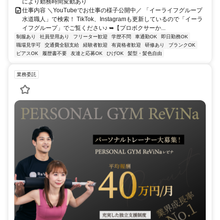
により勤務時間変動あり
仕事内容 ＼YouTubeでお仕事の様子公開中／ 「イーライフグループ
水道職人」で検索！ TikTok、Instagramも更新しているので「イーラ
イフグループ」でご覧ください♪ ➥【プロボクサーか...
制服あり
社員登用あり
フリーター歓迎
学歴不問
車通勤OK
即日勤務OK
職場見学可
交通費全額支給
経験者歓迎
有資格者歓迎
研修あり
ブランクOK
ピアスOK
履歴書不要
友達と応募OK
ひげOK
髪型・髪色自由
業務委託