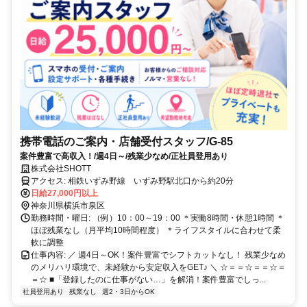
携帯電話のご案内・店舗受付スタッフ/G-85
案件豊富で高収入！/週4日～/残業少なめ/正社員登用あり
株式会社SHOTT
アクセス: 相鉄いずみ野線 いずみ野駅北口から約20分
日給27,000円以上
神奈川県横浜市泉区
勤務時間・曜日: （例）10：00～19：00 ＊実働8時間・休憩1時間 ＊
ほぼ残業なし（月平均10時間程度） ＊ライフスタイルに合わせて柔
軟に調整
仕事内容: ／ 週4日～OK！案件豊富でシフトカットなし！ 残業少なめ
のメリハリ環境で、未経験から安定収入をGET♪ ＼ ☆＝＝☆＝＝☆＝
＝☆ ■「登録したのに仕事がない…」を解消！案件豊富でしっ...
社員登用あり
残業なし
週2・3日からOK