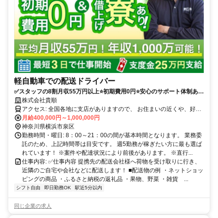
軽自動車での配送ドライバー
✅スタッフの8割月収55万円以上⭐️初期費用0円⭐️安心のサポート体制あり
（車両レンタル/事故対応等）履歴書不要！
株式会社貴順
アクセス: 全国各地に支店がありますので、 お住まいの近くや、好き
な場所で働くことが可能です。 ※自宅から車で通える範囲 ・転勤は
月給400,000円～1,000,000円
ありません。 ・マイカーかレンタル車両での直行直帰 ・車通勤可
神奈川県横浜市泉区
勤務時間・曜日: 8：00～21：00の間が基本時間となります。 業務委
託のため、上記時間帯は目安です。 週5勤務が稼ぎたい方に最も選ば
れています！ ※案件や配達状況により前後があります。 ※直行...
仕事内容: ✅️仕事内容 提携先の配送会社様へ荷物を受け取りに行き、
近隣のご自宅や会社などに配送します！ ■配送物の例 ・ネットショッ
ピングの商品 ・ふるさと納税の返礼品 ・果物、野菜 ・雑貨 ...
シフト自由
即日勤務OK
駅近5分以内
同じ企業の求人