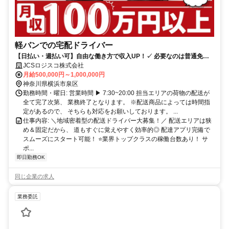
軽バンでの宅配ドライバー
【日払い・週払い可】自由な働き方で収入UP！✓ 必要なのは普通免許
だけ！未経験から月収100万円オーバー多数 ◎高月収！社宅あり
JCSロジスコ株式会社
月給500,000円～1,000,000円
神奈川県横浜市泉区
勤務時間・曜日: 営業時間 ▶ 7:30~20:00 担当エリアの荷物の配送が
全て完了次第、 業務終了となります。 ※配送商品によっては時間指
定があるので、 そちらも対応をお願いしております。 ...
仕事内容: ＼地域密着型の配送ドライバー大募集！／ 配送エリアは狭
め＆固定だから、 道もすぐに覚えやすく効率的◎ 配達アプリ完備で
スムーズにスタート可能！ ⭐業界トップクラスの稼働台数あり！ サ
ポ...
即日勤務OK
同じ企業の求人
業務委託