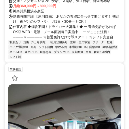
交通・アクセス いずみ中央駅、立場駅、弥生台駅、緑園都市駅
月給360,000円～800,000円
神奈川県横浜市泉区
勤務時間詳細 【原則自由】 あなたの希望に合わせて働けます！ 朝だ
け、夜だけのシフトや、 月1日・30分～もOK！
仕事内容 ◆経験不問！ドライバー大募集！◆ ー 普通免許があれば
OK◎ WEB・電話・メール面談毎日実施中！ ー ✅ここに注目！
────ｖ────── ☆普通免許だけで即スタート ☆シフト完全自...
制服あり
短期（3ヵ月以内）
社員登用あり
主婦・主夫歓迎
フリーター歓迎
バイク通勤OK
短期
シフト自由
学歴不問
車通勤OK
即日勤務OK
経験者歓迎
ネイルOK
週払いOK
研修あり
ブランクOK
長期歓迎
単発
駅近5分以内
シフト制
業務委託