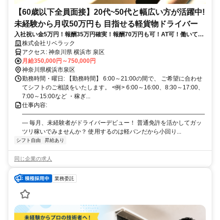
【60歳以下全員面接】20代~50代と幅広い方が活躍中!
未経験から月収50万円も 目指せる軽貨物ドライバー
入社祝い金5万円！報酬35万円確実！報酬70万円も可！AT可！働いてい
る人8割が未経験スタート・車がなくても心配なし・シフト自由・週払
株式会社リベラック
い相談可能・女性も大活躍中！ドライバー専用生命保険への無料相談も
アクセス: 神奈川県 横浜市 泉区
可！
月給350,000円～750,000円
神奈川県横浜市泉区
勤務時間・曜日: 【勤務時間】 6:00～21:00の間で、 ご希望に合わせ
てシフトのご相談をいたします。 <例> 6:00～16:00、8:30～17:00、
7:00～15:00など ・稼ぎ...
仕事内容:
―――――――――――――――――――――――――――――――
― 毎月、未経験者がドライバーデビュー！ 普通免許を活かしてガッ
ツリ稼いでみませんか？ 使用するのは軽バンだから小回り...
シフト自由
昇給あり
同じ企業の求人
業務委託