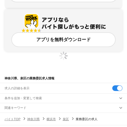
アプリを無料ダウンロード
神奈川県、泉区の業務委託求人情報
求人の詳細を表示
条件を追加・変更して検索
市区町村を追加・変更
関連キーワード
神奈川県 横浜市 業務委託 エアコン
神奈川県 横浜市 業務委託 医薬品
神奈川県
駅を追加・変更
バイトTOP
神奈川県
横浜市
泉区
業務委託の求人
神奈川県 横浜市 業務委託 内職
神奈川県 横浜市 泉区 介護事務
神奈川県
すべて
神奈川県 横浜市 泉区 仕分け
横浜市
すべて