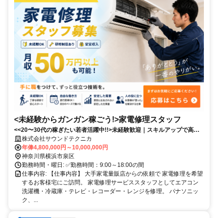
<未経験からガンガン稼ごう!>家電修理スタッフ
<<20〜30代の稼ぎたい若者活躍中!!>未経験歓迎｜スキルアップで高収
入｜営業活動なし｜安定した案件数｜ノルマなし！
株式会社サウンドテクニカ
年俸4,800,000円～10,000,000円
神奈川県横浜市泉区
勤務時間・曜日: ✅️勤務時間：9:00～18:00の間
仕事内容: 【仕事内容】 大手家電量販店からの依頼で 家電修理を希望
するお客様宅にご訪問。 家電修理サービススタッフとしてエアコン
洗濯機・冷蔵庫・テレビ・レコーダー・レンジを修理。 パナソニッ
ク、...