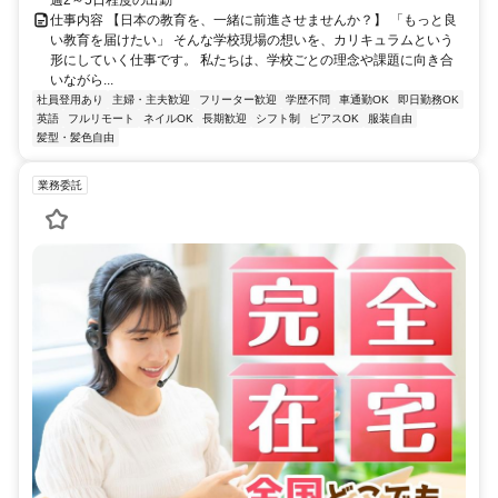
週2～5日程度の出勤
仕事内容 【日本の教育を、一緒に前進させませんか？】 「もっと良
い教育を届けたい」 そんな学校現場の想いを、カリキュラムという
形にしていく仕事です。 私たちは、学校ごとの理念や課題に向き合
いながら...
社員登用あり
主婦・主夫歓迎
フリーター歓迎
学歴不問
車通勤OK
即日勤務OK
英語
フルリモート
ネイルOK
長期歓迎
シフト制
ピアスOK
服装自由
髪型・髪色自由
業務委託