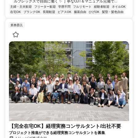
ルフレックスで自由に働く ✨ 丁寧なOJT＆マニュアル完備で...
主婦・主夫歓迎
フリーター歓迎
学歴不問
フルリモート
経験者歓迎
ネイルOK
在宅OK
ブランクOK
長期歓迎
ピアスOK
服装自由
ひげOK
髪型・髪色自由
業務委託
【完全在宅OK】経理実務コンサルタント/出社不要
プロジェクト推進ができる経理実務コンサルタントを募集