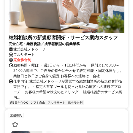
結婚相談所の新規顧客開拓・サービス案内スタッフ
完全在宅・業務委託／成果報酬型の営業業務
株式会社メドゥーサ
フルリモート
完全歩合制
勤務時間・曜日: ・週1日から ・1日1時間から ・原則として0:00～
24:00の範囲で、ご自身の都合に合わせて設定可能 ・固定休日なし。
業務日と休日はご自身で設定 お客様への連絡は、会社...
仕事内容: 株式会社メドゥーサが運営する結婚相談所の新規顧客開拓
業務です。 ・指定の営業ツールを使った見込み顧客への新規アプロ
ーチ ・お客様の希望や状況のヒアリング ・結婚相談所のサービス案
内...
週1日からOK
シフト自由
フルリモート
完全歩合制
業務委託