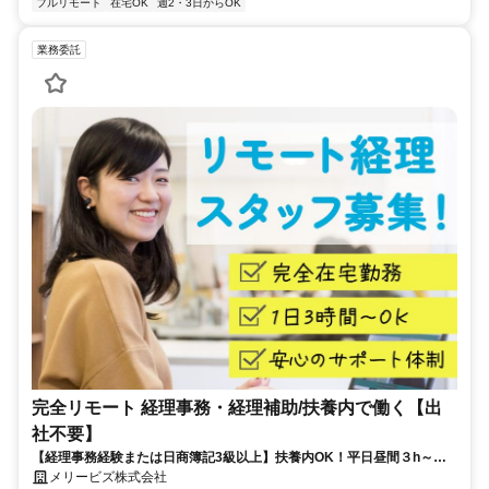
フルリモート
在宅OK
週2・3日からOK
業務委託
完全リモート 経理事務・経理補助/扶養内で働く【出
社不要】
【経理事務経験または日商簿記3級以上】扶養内OK！平日昼間３h～。
完全在宅で育児・介護中の方も大歓迎♪
メリービズ株式会社