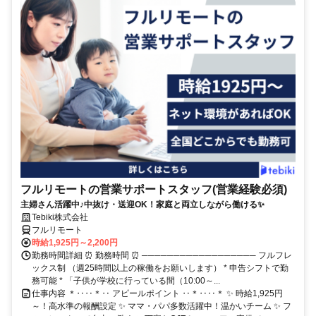
フルリモートの営業サポートスタッフ(営業経験必須)
主婦さん活躍中♪中抜け・送迎OK！家庭と両立しながら働ける✨
Tebiki株式会社
フルリモート
時給1,925円～2,200円
勤務時間詳細 ⏰ 勤務時間 ⏰ ────────────────── フルフレ
ックス制 （週25時間以上の稼働をお願いします） * 申告シフトで勤
務可能 * 「子供が学校に行っている間（10:00～...
仕事内容 ＊‥‥＊‥ アピールポイント ‥＊‥‥＊ ✨ 時給1,925円
～！高水準の報酬設定 ✨ ママ・パパ多数活躍中！温かいチーム ✨ フ