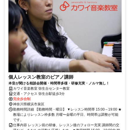
個人レッスン教室のピアノ講師
本音が聞ける相談会開催・時間帯多様・研修充実・ノルマ無し！
カワイ音楽教室 弥生台センター教室
交通・アクセス 弥生台駅徒歩3分
完全歩合制
神奈川県横浜市泉区
勤務時間詳細 【勤務時間・曜日】 ▼レッスン時間帯 15:00～19:00 ★
教場によりレッスン枠多数 月曜〜金曜の平日、時間帯は調整が可能
です。
仕事内容 レッスン前の研修、レッスン後のフォロー充実 講師間の交