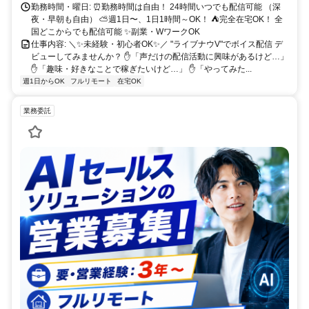
勤務時間・曜日: ⏰勤務時間は自由！ 24時間いつでも配信可能 （深
夜・早朝も自由） ⛅週1日〜、1日1時間～OK！ ⛺完全在宅OK！ 全
国どこからでも配信可能 ✨副業・WワークOK
仕事内容: ＼✨未経験・初心者OK✨／ "ライブナウV"でボイス配信 デ
ビューしてみませんか？ ✋「声だけの配信活動に興味があるけど…」
✋「趣味・好きなことで稼ぎたいけど…」 ✋「やってみた...
週1日からOK
フルリモート
在宅OK
業務委託