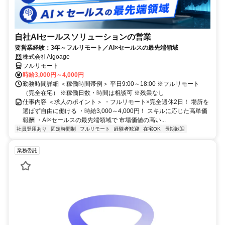
自社AIセールスソリューションの営業
要営業経験：3年～フルリモート／AI×セールスの最先端領域
株式会社Algoage
フルリモート
時給3,000円～4,000円
勤務時間詳細 ＜稼働時間帯例＞ 平日9:00～18:00 ※フルリモート
（完全在宅） ※稼働日数・時間は相談可 ※残業なし
仕事内容 ＜求人のポイント＞ ・フルリモート×完全週休2日！ 場所を
選ばず自由に働ける ・時給3,000～4,000円！ スキルに応じた高単価
報酬 ・AI×セールスの最先端領域で 市場価値の高い...
社員登用あり
固定時間制
フルリモート
経験者歓迎
在宅OK
長期歓迎
業務委託