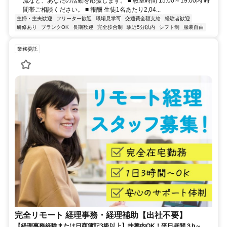
流など、あなたの活動を応援します。 ■ 教室時間 15:00～19:00内 時
間帯ご相談ください。 ■ 報酬 生徒1名あたり2,04...
主婦・主夫歓迎
フリーター歓迎
職場見学可
交通費全額支給
経験者歓迎
研修あり
ブランクOK
長期歓迎
完全歩合制
駅近5分以内
シフト制
服装自由
業務委託
完全リモート 経理事務・経理補助【出社不要】
【経理事務経験または日商簿記3級以上】扶養内OK！平日昼間３h～。