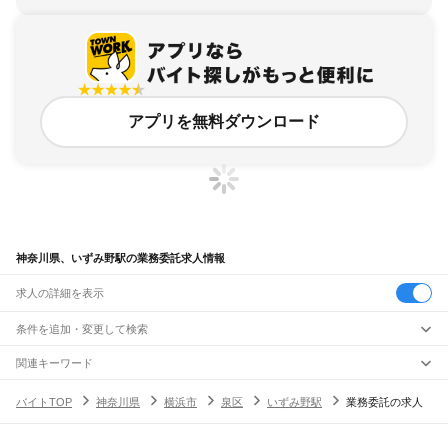
アプリを無料ダウンロード
神奈川県、いずみ野駅の業務委託求人情報
求人の詳細を表示
条件を追加・変更して検索
市区町村を追加・変更
関連キーワード
完全在宅ワーク 全国
シール貼り 在宅
現在地周辺
ガチャガチャ
犬カフェ
神奈川県
駅を追加・変更
バイトTOP
神奈川県
横浜市
泉区
いずみ野駅
業務委託の求人
神奈川県
すべて
横浜市
すべて
職種を追加・変更
JR東海道本線(東京～熱海)
鶴見区
神奈川区
西区
中区
南区
保土ケ谷区
磯子区
金沢区
港北区
戸塚区
港南区