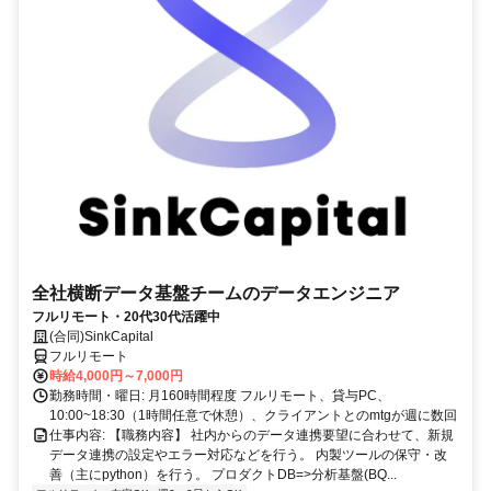
全社横断データ基盤チームのデータエンジニア
フルリモート・20代30代活躍中
(合同)SinkCapital
フルリモート
時給4,000円～7,000円
勤務時間・曜日: 月160時間程度 フルリモート、貸与PC、
10:00~18:30（1時間任意で休憩）、クライアントとのmtgが週に数回
仕事内容: 【職務内容】 社内からのデータ連携要望に合わせて、新規
データ連携の設定やエラー対応などを行う。 内製ツールの保守・改
善（主にpython）を行う。 プロダクトDB=>分析基盤(BQ...