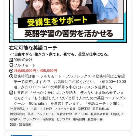
在宅可能な英語コーチ
＜“自由すぎる”働き方＞家でも、夜でも。英語が仕事になる。
90株式会社
フルリモート
月給60,000円～405,000円
勤務時間詳細 ・フルリモート・フルフレックス ※勤務時間はご希望
第一で調整しますので、お気軽にご相談ください。 ・朝6:00〜10:00
頃、夕方17:00〜24:00の時間帯を中心にレッスンを提供して...
仕事内容 「せっかく身につけた英語力、使わないまま眠らせていま
せんか？」 “もう挫折したくない”と願う人のための英語コーチングス
クール 「90 English」を運営しています。 「英語コーチ」と聞く...
社員登用あり
主婦・主夫歓迎
フリーター歓迎
学歴不問
即日勤務OK
固定時間制
英語
フルリモート
経験者歓迎
ネイルOK
有資格者歓迎
研修あり
在宅OK
ブランクOK
長期歓迎
ピアスOK
服装自由
履歴書不要
髪型・髪色自由