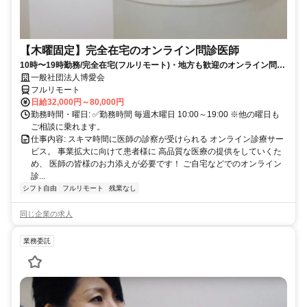
【木曜固定】完全在宅のオンライン問診医師
10時〜19時勤務/完全在宅(フルリモート)・地方も歓迎のオンライン問診
業務
一般社団法人博愛会
フルリモート
日給32,000円～80,000円
勤務時間・曜日: ✅勤務時間 毎週木曜日 10:00～19:00 ※他の曜日も
ご相談に乗れます。
仕事内容: スキマ時間に医師の診察が受けられる オンライン診療サー
ビス。 事業拡大に向けて患者様に 高品質な医療の提供をしていくた
め、 医師の皆様のお力添えが必要です！ ご自宅などでのオンライン
診...
シフト自由
フルリモート
残業なし
同じ企業の求人
業務委託