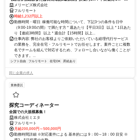
完全在宅で育児・介護中の方も大歓迎♪
メリービズ株式会社
フルリモート
時給1,232円以上
勤務時間・曜日: 稼働可能な時間について、下記3つの条件を日中
（9:00-19:00の間）で満たす方 * 週あたり【平日3日】 以上 * 1日あた
り【連続3時間】 以上 * 週合計【15時間】以上...
仕事内容: 弊社のお客様よりご依頼いただいている経理代行サービス
の業務を、完全在宅・フルリモートでお任せします。案件ごとに複数
名でチームを組んで対応するため、フォローし合いながら働くことが
できます。...
シフト自由
フルリモート
在宅OK
昇給あり
同じ企業の求人
業務委託
探究コーディネーター
全国での大規模募集！
株式会社ミエタ
フルリモート
月給200,000円～500,000円
勤務時間詳細 ※対応案件による 基本的には 9：00～18：00 目安 ※