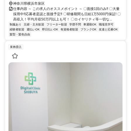
神奈川県横浜市泉区
仕事内容 ～ この求人のオススメポイント ～ 〇面接1回のみ‼ 〇大量
採用中‼応募者是認と面接予定‼ 〇研修期間も日給1万5000円保証! 〇
高収入！平均月収50万円以上も可！ 〇ロイヤリティ等一切な...
制服あり
主婦・主夫歓迎
フリーター歓迎
学歴不問
車通勤OK
職場見学可
経験者歓迎
週払いOK
即日払いOK
有資格者歓迎
ブランクOK
友達と応募OK
髪型・髪色自由
業務委託