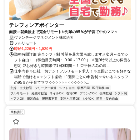
テレフォンアポインター
面接～就業後まで完全リモート✨先輩の95％が子育て中のママ♫
ヴァンテージマネジメント株式会社
フルリモート
時給1,226円～1,920円
勤務時間詳細 完全シフト制 希望を最大限考慮します♫ ⏰月～金でシ
フト自由！ （稼働目安時間： 9:00～17:00 ） ※週9時間以上の稼働を
想定 ⏰お好きな時間帯で1日3時間～！ ⏰平日のみの週...
仕事内容 ✨出社一切ナシ！フルリモート求人！ ✨全国どこでも好きな
場所で働ける♫ ✨シフト柔軟！1週間ごとの申告制 ✨今いるスタッフ
の95％が子育てママ ༶ ༶ ༶ ༶ ༶ ༶ ༶ ༶ ༶ ༶ ༶ ༶...
主婦・主夫歓迎
フリーター歓迎
シフト自由
学歴不問
即日勤務OK
フルリモート
経験者歓迎
ネイルOK
在宅OK
ブランクOK
長期歓迎
シフト制
ピアスOK
服装自由
履歴書不要
友達と応募OK
ひげOK
髪型・髪色自由
業務委託