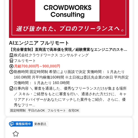
AIエンジニア フルリモート
【完全審査制】直商流で高単価を実現／経験豊富なエンジニアのスキル
に合致した案件を多数保有
株式会社クラウドワークス コンサルティング
フルリモート
月給700,000円～900,000円
勤務時間 固定時間制 希望により面談で決定 実働時間： １月あたり
160.0時間 月平均稼働160時間 ※土日祝は委託先企業の休日 平均所定
労働時間： １月あたり 160.0時間
仕事内容 ＼ 審査を通過した、優秀なフリーランスだけが集まる場所
／ スキル・ご経歴をもとに審査を行い、通過された方だけに、 キャ
リアアドバイザーがあなたにマッチした案件をご紹介。 さらに、優
秀なフリー...
固定時間制
平日のみOK
フルリモート
在宅OK
業務委託