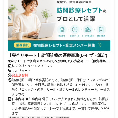
【完全リモート】訪問診療の医療事務(レセプト算定)
完全リモートで算定スキル活かして活躍したい方必見！！【限定募集】
完全リモート｜在宅医療レセプト算定（成果報酬型／業務委託）
株式会社クラウドクリニック
フルリモート
完全歩合制
勤務時間・曜日: 業務委託のため、勤務時間・休日はフレキシブルに
調整可能です。 土日祝の稼働・休暇も相談いただけます。 なお、担
当クリニックごとの運用ルール・算定ルールのレクチャーを、一部ス
タッフの...
仕事内容: ■ 仕事内容 電子カルテに入力された情報をもとに、訪問診
療・往診の算定項目を入力し、レセプトを作成します。 担当案件の
カルテ確認から算定入力・レセプト完成まで、一貫して担当いただき
ます...
社員登用あり
フルリモート
在宅OK
完全歩合制