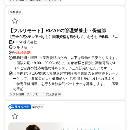
業務委託
【フルリモート】RIZAPの管理栄養士・保健師
【完全在宅×テレアポなし】国家資格を活かして、おうちで業務。「も
う一つの安心」を。主婦・Wワーカー活躍中！「平日の日中だけ」「夕
RIZAP株式会社
方以降の数時間だけ」など、生活リズムに合わせた時間調整が可能で
フルリモート
す。1件ごとの成果報酬型だから、頑張った分だけ手応えのある収入
完全歩合制
に。充実のサポート体制で、安心の在宅ワークを始めませんか？
勤務時間・曜日: ※業務委託のため、以下は稼働の目安となります。
・面談対応：9:00～20:00の間で、対象者様と個別に調整可能です
（※ご自身の対応可能な枠をシステム上で設定いただけます）。 ...
仕事内容: RIZAP株式会社健康経営保険者事業部の保健指導トレーナ
ーとして、 参加者がより健康的な生活習慣を身につけられるよう
「特定保健指導」を行う業務委託パートナーを募集します。 「病気
の手前...
シフト自由
フルリモート
完全歩合制
業務委託