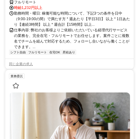
フルリモート
時給1,232円以上
勤務時間・曜日: 稼働可能な時間について、下記3つの条件を日中
（9:00-19:00の間）で満たす方 * 週あたり【平日3日】 以上 * 1日あた
り【連続3時間】 以上 * 週合計【15時間】以上...
仕事内容: 弊社のお客様よりご依頼いただいている経理代行サービス
の業務を、完全在宅・フルリモートでお任せします。案件ごとに複数
名でチームを組んで対応するため、フォローし合いながら働くことが
できます。...
シフト自由
フルリモート
在宅OK
昇給あり
同じ企業の求人
業務委託