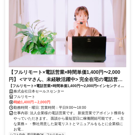
【フルリモート×電話営業×時間単価1,400円〜2,000
円】 <ママさん、未経験活躍中> 完全在宅の電話営業
【フルリモート×電話営業×時間単価1,400円〜2,000円+インセンティブ
で家庭と仕事の両立を実現
あり】 ＜ママさん、未経験活躍中＞ 完全在宅の電話営業で家庭と仕事の
株式会社日本セールスセンター
両立を実現
フルリモート
時給1,400円～2,000円
勤務時間・曜日: 営業時間：平日9:00〜18:00
仕事内容: 法人企業様の電話営業です。 新規営業でアポイント獲得を
やっていただきます。 面談から最短翌日に稼働開始可能です。 ＜主
な業務＞ ・弊社用意した架電リストとマニュアルをもとに企業様に
お電...
シフト自由
即日勤務OK
フルリモート