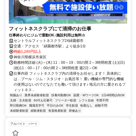
フィットネスクラブにて清掃のお仕事
仕事終わりにジムで運動OK♪施設利用は無料☆
セントラルフィットネスクラブ24緑園都市
交通・アクセス 「緑園都市駅」より徒歩1分
時給1,280円以上
神奈川県横浜市泉区
勤務時間詳細 (火)～(木) 11：00～19：00の間 2～3時間程度 (土)(日)
(祝)11：00～17：00の間 2～3時間程度 週2日～OK
仕事内容 フィットネスクラブ内の清掃をお任せします！ 具体的に
は…プール・ジム・スタジオ・お風呂等！ 重い機械や専門的な機械
の使用はないのでどなたでも働いて頂けます♪ 地元の方に愛されるフ
ィットネス...
制服あり
業界未経験者歓迎
扶養内勤務OK
副業・WワークOK
1日4時間以内OK
主婦・主夫歓迎
60代も応募可
フリーター歓迎
シフト自由
学歴不問
即日勤務OK
職場見学可
平日のみOK
学生歓迎
転勤なし
経験不問
未経験者歓迎
経験者歓迎
有資格者歓迎
研修あり
アルバイト・パート