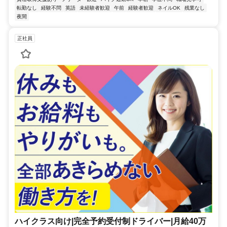
転勤なし
経験不問
英語
未経験者歓迎
午前
経験者歓迎
ネイルOK
残業なし
夜間
正社員
ハイクラス向け|完全予約受付制ドライバー|月給40万