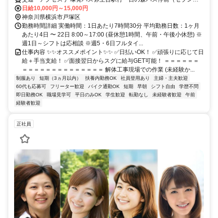
レブン２F） ※マクドナルドさんの近く
日給10,000円～15,000円
神奈川県横浜市戸塚区
勤務時間詳細 実働時間：1日あたり7時間30分 平均勤務日数：1ヶ月
あたり4日 〜 22日 8:00～17:00 (昼休憩1時間、午前・午後小休憩) ※
週1日～シフトは応相談 ※週5・6日フルタイ...
仕事内容 ✨✨オススメポイント✨✨ ✅日払いOK！ ✅頑張りに応じて日
給＋手当支給！ ✅面接翌日からスグに給与GET可能！ ＝＝＝＝＝＝
＝＝＝＝＝＝＝＝＝＝＝＝＝＝ 解体工事現場での作業 (未経験か...
制服あり
短期（3ヵ月以内）
扶養内勤務OK
社員登用あり
主婦・主夫歓迎
60代も応募可
フリーター歓迎
バイク通勤OK
短期
早朝
シフト自由
学歴不問
即日勤務OK
職場見学可
平日のみOK
学生歓迎
転勤なし
未経験者歓迎
午前
経験者歓迎
正社員