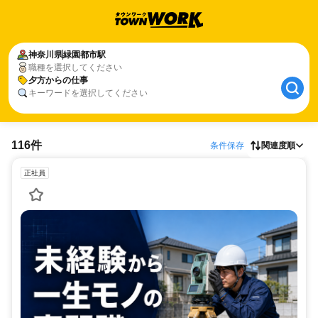
神奈川県
緑園都市駅
職種を選択してください
夕方からの仕事
キーワードを選択してください
116件
条件保存
関連度順
正社員