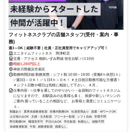
フィットネスクラブの店舗スタッフ(受付・案内・事
務)
週3～OK｜経験不要｜社員・正社員登用でキャリアアップ可！
エニタイムフィットネス 岡津町店
交通・アクセス 相鉄いずみ野線 弥生台駅 バス10分
時給1,280円以上
神奈川県横浜市泉区
勤務時間詳細 勤務形態：シフト制 10:00～19:00（実働8ｈ休憩1ｈ）
✅週3日～ＯＫ！ ✅１日4ｈ～ＯＫ！ ＃土日祝日勤務可能な方優遇！
＃シフト日数や曜日は気軽に相談して下さい。 ＃月...
仕事内容 - ✨仕事を通してのやりがい✨ - 会員制のフィットネスジム
になりますので、 顔馴染みのお客様も多く、挨拶や新しいマシンの
ご案内 困っていることの相談など、 お客様と適度にコミュニケーシ
ョ...
制服あり
業界未経験者歓迎
扶養内勤務OK
社員登用あり
副業・WワークOK
土日祝のみOK
主婦・主夫歓迎
フリーター歓迎
シフト自由
学歴不問
即日勤務OK
職場見学可
平日のみOK
学生歓迎
転勤なし
経験不問
未経験者歓迎
午前
経験者歓迎
残業なし