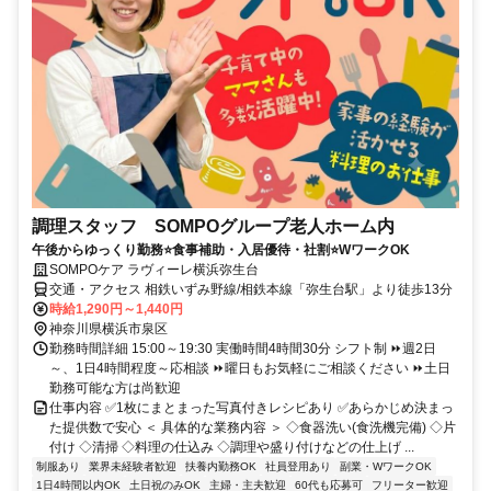
調理スタッフ SOMPOグループ老人ホーム内
午後からゆっくり勤務⭐食事補助・入居優待・社割⭐WワークOK
SOMPOケア ラヴィーレ横浜弥生台
交通・アクセス 相鉄いずみ野線/相鉄本線「弥生台駅」より徒歩13分
時給1,290円～1,440円
神奈川県横浜市泉区
勤務時間詳細 15:00～19:30 実働時間4時間30分 シフト制 ⏩週2日
～、1日4時間程度～応相談 ⏩曜日もお気軽にご相談ください ⏩土日
勤務可能な方は尚歓迎
仕事内容 ✅1枚にまとまった写真付きレシピあり ✅あらかじめ決まっ
た提供数で安心 ＜ 具体的な業務内容 ＞ ◇食器洗い(食洗機完備) ◇片
付け ◇清掃 ◇料理の仕込み ◇調理や盛り付けなどの仕上げ ...
制服あり
業界未経験者歓迎
扶養内勤務OK
社員登用あり
副業・WワークOK
1日4時間以内OK
土日祝のみOK
主婦・主夫歓迎
60代も応募可
フリーター歓迎