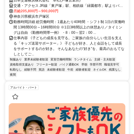
日本交通横浜株式会社 本社(戸塚営業所)
交通・アクセス JR線「東戸塚」駅、相鉄線「緑園都市」駅よりバス
で10分 妙法寺バス停下車徒歩5分
月給205,800円～900,000円
神奈川県横浜市戸塚区
勤務時間詳細 総労働時間：1週あたり40時間 ・シフト制 1日の実働時
間 13時間00分～16時間00分 ※1日3時間以上の休憩あり／タイミン
グは自由 《勤務時間帯一例》 ・8：00～翌2：00 ...
仕事内容 《子どもの成長を見守る。ご家族の自分らしい生活を支え
る「キッズ送迎サポーター」》 子どもが好き、人と会話をして成長
をサポートするのが好き。 そんなあなたの“好き”を、最高のおもてな
しとしてご...
制服あり
業界未経験者歓迎
変形労働時間制
ランチタイム
主婦・主夫歓迎
資格取得支援あり
フリーター歓迎
バイク通勤OK
早朝
学歴不問
職場見学可
転勤なし
経験不問
英語
未経験者歓迎
午前
経験者歓迎
ネイルOK
残業なし
夜間
アルバイト・パート