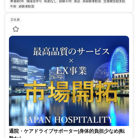
車通勤OK
職場見学可
転勤なし
経験不問
英語
未経験者歓迎
交通費全額支給
午前
経験者歓迎
正社員
通院・ケアドライブサポーター|身体的負担少なめ|転