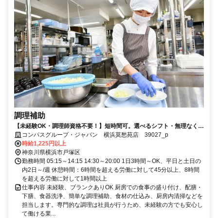
調理補助
【未経験OK・調理師資格不要！】短時間可。選べるシフト・無理なく安
定ワーク！
コンパスグループ・ジャパン 横浜莫愁苑店 39027_p
時給1,225円以上
神奈川県横浜市戸塚区
勤務時間 05:15～14:15 14:30～20:00 1日3時間～OK、平日と土日の
内2日～/週 休憩時間：6時間を超える労働に対して45分以上、8時間
を超える労働に対して1時間以上
仕事内容 未経験、ブランクありOK 厨房での食事の盛り付け、配膳・
下膳、食器洗浄、簡単な調理補助、食材の仕込み、厨房内清掃などを
担当します。専門的な調理は社員が行うため、未経験の方でも安心し
て働ける業...