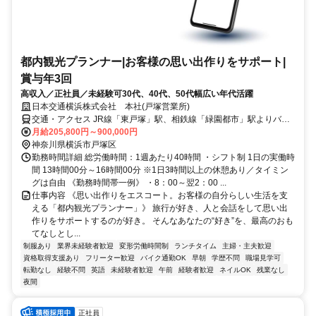
都内観光プランナー|お客様の思い出作りをサポート|
賞与年3回
高収入／正社員／未経験可30代、40代、50代幅広い年代活躍
日本交通横浜株式会社 本社(戸塚営業所)
交通・アクセス JR線「東戸塚」駅、相鉄線「緑園都市」駅よりバス
で10分 妙法寺バス停下車徒歩5分
月給205,800円～900,000円
神奈川県横浜市戸塚区
勤務時間詳細 総労働時間：1週あたり40時間 ・シフト制 1日の実働時
間 13時間00分～16時間00分 ※1日3時間以上の休憩あり／タイミン
グは自由 《勤務時間帯一例》 ・8：00～翌2：00 ...
仕事内容 《思い出作りをエスコート。お客様の自分らしい生活を支
える「都内観光プランナー」》 旅行が好き、人と会話をして思い出
作りをサポートするのが好き。 そんなあなたの“好き”を、最高のおも
てなしとし...
制服あり
業界未経験者歓迎
変形労働時間制
ランチタイム
主婦・主夫歓迎
資格取得支援あり
フリーター歓迎
バイク通勤OK
早朝
学歴不問
職場見学可
転勤なし
経験不問
英語
未経験者歓迎
午前
経験者歓迎
ネイルOK
残業なし
夜間
正社員