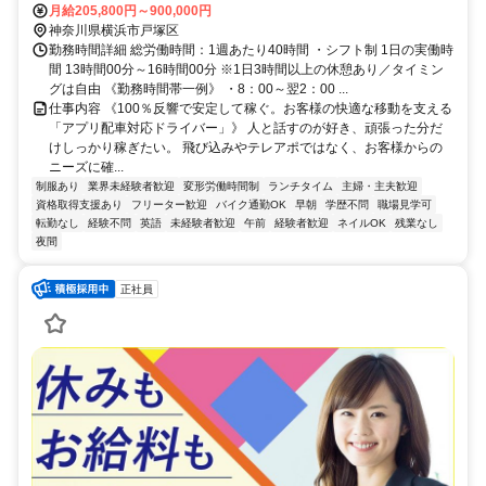
で10分 妙法寺バス停下車徒歩5分
月給205,800円～900,000円
神奈川県横浜市戸塚区
勤務時間詳細 総労働時間：1週あたり40時間 ・シフト制 1日の実働時
間 13時間00分～16時間00分 ※1日3時間以上の休憩あり／タイミン
グは自由 《勤務時間帯一例》 ・8：00～翌2：00 ...
仕事内容 《100％反響で安定して稼ぐ。お客様の快適な移動を支える
「アプリ配車対応ドライバー」》 人と話すのが好き、頑張った分だ
けしっかり稼ぎたい。 飛び込みやテレアポではなく、お客様からの
ニーズに確...
制服あり
業界未経験者歓迎
変形労働時間制
ランチタイム
主婦・主夫歓迎
資格取得支援あり
フリーター歓迎
バイク通勤OK
早朝
学歴不問
職場見学可
転勤なし
経験不問
英語
未経験者歓迎
午前
経験者歓迎
ネイルOK
残業なし
夜間
正社員