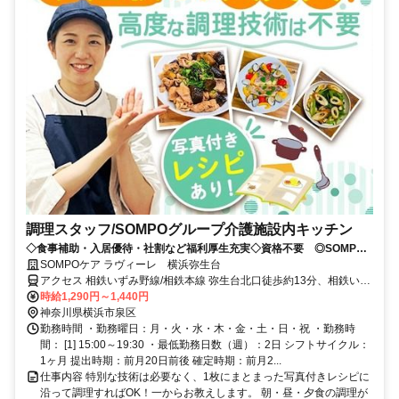
調理スタッフ/SOMPOグループ介護施設内キッチン
◇食事補助・入居優待・社割など福利厚生充実◇資格不要 ◎SOMPO
グループ有料老人ホーム内勤務で安心
SOMPOケア ラヴィーレ 横浜弥生台
アクセス 相鉄いずみ野線/相鉄本線 弥生台北口徒歩約13分、相鉄いず
み野線 緑園都市西口徒歩約20分、相鉄いずみ野線/相鉄本線 いずみ野
時給1,290円～1,440円
北口徒歩約27分 相鉄いずみ野線「弥生台」駅 徒歩１４分
神奈川県横浜市泉区
勤務時間 ・勤務曜日：月・火・水・木・金・土・日・祝 ・勤務時
間： [1] 15:00～19:30 ・最低勤務日数（週）：2日 シフトサイクル：
1ヶ月 提出時期：前月20日前後 確定時期：前月2...
仕事内容 特別な技術は必要なく、1枚にまとまった写真付きレシピに
沿って調理すればOK！一からお教えします。 朝・昼・夕食の調理が