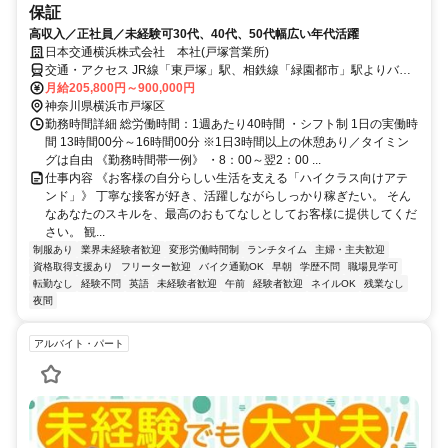
保証
高収入／正社員／未経験可30代、40代、50代幅広い年代活躍
日本交通横浜株式会社 本社(戸塚営業所)
交通・アクセス JR線「東戸塚」駅、相鉄線「緑園都市」駅よりバス
で10分 妙法寺バス停下車徒歩5分
月給205,800円～900,000円
神奈川県横浜市戸塚区
勤務時間詳細 総労働時間：1週あたり40時間 ・シフト制 1日の実働時
間 13時間00分～16時間00分 ※1日3時間以上の休憩あり／タイミン
グは自由 《勤務時間帯一例》 ・8：00～翌2：00 ...
仕事内容 《お客様の自分らしい生活を支える「ハイクラス向けアテ
ンド」》 丁寧な接客が好き、活躍しながらしっかり稼ぎたい。 そん
なあなたのスキルを、最高のおもてなしとしてお客様に提供してくだ
さい。 観...
制服あり
業界未経験者歓迎
変形労働時間制
ランチタイム
主婦・主夫歓迎
資格取得支援あり
フリーター歓迎
バイク通勤OK
早朝
学歴不問
職場見学可
転勤なし
経験不問
英語
未経験者歓迎
午前
経験者歓迎
ネイルOK
残業なし
夜間
アルバイト・パート