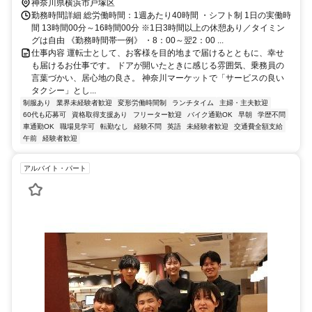
神奈川県横浜市戸塚区
勤務時間詳細 総労働時間：1週あたり40時間 ・シフト制 1日の実働時
間 13時間00分～16時間00分 ※1日3時間以上の休憩あり／タイミン
グは自由 《勤務時間帯一例》 ・8：00～翌2：00 ...
仕事内容 運転士として、お客様を目的地まで届けるとともに、幸せ
も届けるお仕事です。 ドアが開いたときに感じる雰囲気、乗務員の
言葉づかい、居心地の良さ。 神奈川マーケットで「サービスの良い
タクシー」とし...
制服あり
業界未経験者歓迎
変形労働時間制
ランチタイム
主婦・主夫歓迎
60代も応募可
資格取得支援あり
フリーター歓迎
バイク通勤OK
早朝
学歴不問
車通勤OK
職場見学可
転勤なし
経験不問
英語
未経験者歓迎
交通費全額支給
午前
経験者歓迎
アルバイト・パート