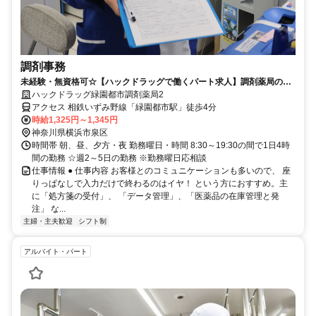
調剤事務
未経験・無資格可☆【ハックドラッグで働くパート求人】調剤薬局の調
剤事務
ハックドラッグ緑園都市調剤薬局2
アクセス 相鉄いずみ野線「緑園都市駅」徒歩4分
時給1,325円～1,345円
神奈川県横浜市泉区
時間帯 朝、昼、夕方・夜 勤務曜日・時間 8:30～19:30の間で1日4時
間の勤務 ☆週2～5日の勤務 ※勤務曜日応相談
仕事情報 ● 仕事内容 お客様とのコミュニケーションも多いので、 座
りっぱなしで入力だけで終わるのはイヤ！ という方におすすめ。主
に「処方箋の受付」、 「データ管理」、「医薬品の在庫管理と発
注」 な...
主婦・主夫歓迎
シフト制
アルバイト・パート