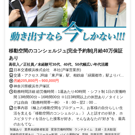
移動空間のコンシェルジュ|完全予約制|月給40万保証
あり
高収入／正社員／未経験可30代、40代、50代幅広い年代活躍
日本交通横浜株式会社 本社(戸塚営業所)
交通・アクセス JR線「東戸塚」駅、相鉄線「緑園都市」駅よりバス
で10分 妙法寺バス停下車徒歩5分
月給205,800円～900,000円
神奈川県横浜市戸塚区
勤務時間詳細 総労働時間：1週あたり40時間 ・シフト制 1日の実働時
間 13時間00分～16時間00分 ※1日3時間以上の休憩あり／タイミン
グは自由 《勤務時間帯一例》 ・8：00～翌2：00 ...
仕事内容 《極上の移動空間をプロデュース。お客様の自分らしい生
活を支える「移動空間のコンシェルジュ」》 人と話すのが好き、ホ
スピタリティを活かした接客が好き。 そんなあなたの“好き”を、最高
のおもてな...
制服あり
業界未経験者歓迎
変形労働時間制
ランチタイム
主婦・主夫歓迎
資格取得支援あり
フリーター歓迎
バイク通勤OK
早朝
学歴不問
職場見学可