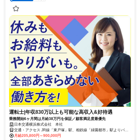
運転士|年収830万以上も可能な高収入&好待遇
乗務開始6ヶ月間は月給38万円を保証／顧客満足度最優先
日本交通横浜株式会社 本社
交通・アクセス JR線「東戸塚」駅、相鉄線「緑園都市」駅よりバス
で10分 妙法寺バス停下車徒歩5分
月給205,800円～900,000円