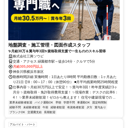
地盤調査・施工管理・図面作成スタッフ
✨月給30万＆賞与年3回✨資格取得支援で一生もののスキル習得
株式会社三興ソウビ
交通・アクセス 緑園都市駅～徒歩14分・クルマで5分
月給305,000円以上
神奈川県横浜市泉区
勤務時間詳細 実働時間：1日あたり8時間 平均勤務日数：1ヶ月あた
り21日 ⏰8：00～17：00（休憩90分） ■月平均残業時間25時間程度
仕事内容 ✨月給30万円以上で安定！ ✨賞与年3回！昨年度実績計3ヶ
月分 ✨資格取得・免許取得費用支援！ ✨現場作業：デスクの比率6：
4！ ✨業界未経験歓迎！ゼロから教えます！ 住宅や建築現場での ...
業界未経験者歓迎
バイク通勤OK
早朝
学歴不問
車通勤OK
固定時間制
経験不問
未経験者歓迎
午前
経験者歓迎
有資格者歓迎
夕方
賞与あり
ブランクOK
交通費支給
長期歓迎
アルバイト・パート