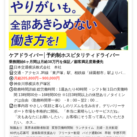
ケアドライバー│予約制ホスピタリティドライバー
乗務開始6ヶ月間は月給38万円を保証／顧客満足度最優先
日本交通横浜株式会社 本社
交通・アクセス JR線「東戸塚」駅、相鉄線「緑園都市」駅よりバス
で10分 妙法寺バス停下車徒歩5分
月給205,800円～900,000円
神奈川県横浜市戸塚区
勤務時間詳細 総労働時間：1週あたり40時間 ・シフト制 1日の実働時
間 13時間00分～16時間00分 ※1日3時間以上の休憩あり／タイミン
グは自由 《勤務時間帯一例》 ・8：00～翌2：00 ...
仕事内容 やさしい笑顔と暮らしのリズムを生み出す。デリバリーサ
ポート市場を本格的に開拓。 「本当に素晴らしいサービスだね」
「次もあなたにお願いしたい」 お客様にそう言って喜んでいただき
たい。 ホス...
制服あり
業界未経験者歓迎
変形労働時間制
ランチタイム
主婦・主夫歓迎
60代も応募可
資格取得支援あり
フリーター歓迎
バイク通勤OK
早朝
学歴不問