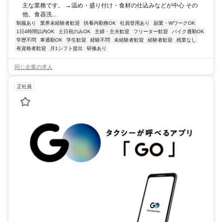
主な業務です。 →温め・盛り付け・食材の仕込みなどが中心 その
他、食器洗...
制服あり
業界未経験者歓迎
扶養内勤務OK
社員登用あり
副業・WワークOK
1日4時間以内OK
土日祝のみOK
主婦・主夫歓迎
フリーター歓迎
バイク通勤OK
学歴不問
車通勤OK
学生歓迎
経験不問
未経験者歓迎
経験者歓迎
残業なし
有資格者歓迎
月1シフト提出
研修あり
同じ企業の求人
正社員