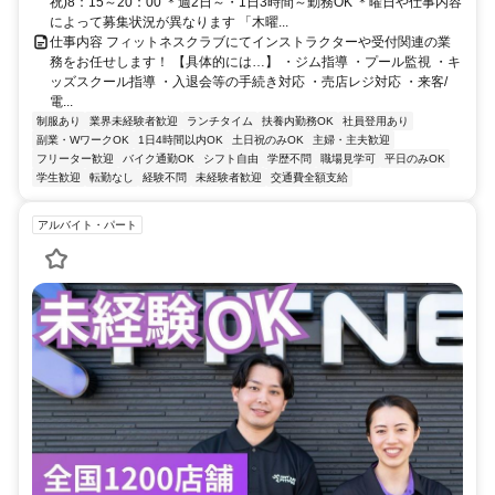
祝)8：15～20：00 ＊週2日～・1日3時間～勤務OK ＊曜日や仕事内容
によって募集状況が異なります 「木曜...
仕事内容 フィットネスクラブにてインストラクターや受付関連の業
務をお任せします！ 【具体的には…】 ・ジム指導 ・プール監視 ・キ
ッズスクール指導 ・入退会等の手続き対応 ・売店レジ対応 ・来客/
電...
制服あり
業界未経験者歓迎
ランチタイム
扶養内勤務OK
社員登用あり
副業・WワークOK
1日4時間以内OK
土日祝のみOK
主婦・主夫歓迎
フリーター歓迎
バイク通勤OK
シフト自由
学歴不問
職場見学可
平日のみOK
学生歓迎
転勤なし
経験不問
未経験者歓迎
交通費全額支給
アルバイト・パート