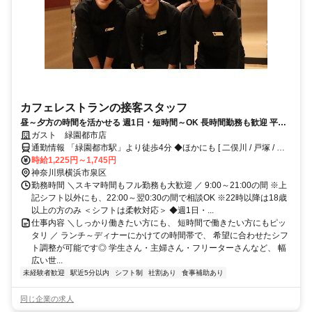
カフェレストランの接客スタッフ
昼～夕方の時間を活かせる 週1日・短時間～OK 長時間勤務も歓迎 平日
だけ・土日だけもOK◎交通費支給や食事補助など待遇充実で、未経験で
ガスト 緑園都市店
も安心スタート
通勤情報 「緑園都市駅」より徒歩4分 ◆ほかにも [ 二俣川 / 戸塚 / 東
戸塚 / 弥生台 ] からも自転車で14～26分程度!!※自転車 / 車 / バイク通
時給1,225円～1,745円
勤OK
神奈川県横浜市泉区
勤務時間 ＼スキマ時間もフル勤務も大歓迎 ／ 9:00～21:00の間 ※上
記シフト以外にも、22:00～翌0:30の間で相談OK ※22時以降は18歳
以上の方のみ ＜シフトは柔軟対応＞ ◆週1日・...
仕事内容 ＼しっかり働きたい方にも、 短時間で働きたい方にもピッ
タリ ／ ランチ～ディナーにかけての時間帯で、 希望に合わせたシフ
ト調整が可能です◎ 学生さん・主婦さん・フリーターさんなど、 幅
広い世...
未経験者歓迎
駅近5分以内
シフト制
社割あり
食事補助あり
同じ企業の求人