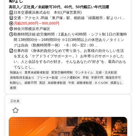
勤なし
高収入／正社員／未経験可30代、40代、50代幅広い年代活躍
日本交通横浜株式会社 本社(戸塚営業所)
交通・アクセス JR線「東戸塚」駅、相鉄線「緑園都市」駅よりバス
で10分 妙法寺バス停下車徒歩5分
月給205,800円～900,000円
神奈川県横浜市戸塚区
勤務時間詳細 総労働時間：1週あたり40時間 ・シフト制 1日の実働時
間 13時間00分～16時間00分 ※1日3時間以上の休憩あり／タイミン
グは自由 《勤務時間帯一例》 ・8：00～翌2：00 ...
仕事内容 《身体的負担少なめで寄り添う。お客様の自分らしい生活
を支える「ケアドライブサポーター」》 お年寄りのサポートがした
い、人と会話をするのが好き。 そんなあなたの“好き”を、最高のおも
てなしとし...
制服あり
業界未経験者歓迎
変形労働時間制
ランチタイム
主婦・主夫歓迎
資格取得支援あり
フリーター歓迎
バイク通勤OK
早朝
学歴不問
職場見学可
転勤なし
経験不問
英語
未経験者歓迎
午前
経験者歓迎
ネイルOK
残業なし
夜間
正社員