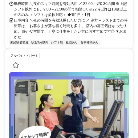
勤務時間 ＼夜のスキマ時間を有効活用 ／ 22:00～翌0:30の間 ※上記
シフト以外にも、9:00～21:00の間で相談OK ※22時以降は18歳以上
の方のみ ＜シフトは柔軟対応＞ ◆週1日・1日...
仕事内容 ＼夜の時間を有効活用したい方に ／ 夕方～ラストまでの時
間帯は、 お客さまが落ち着く時間も多く、 店内の雰囲気はゆったり
め。 静かな空間で、丁寧に仕事をしたい方におすすめです◎ ▼おま
かせ...
未経験者歓迎
駅近5分以内
シフト制
社割あり
食事補助あり
アルバイト・パート