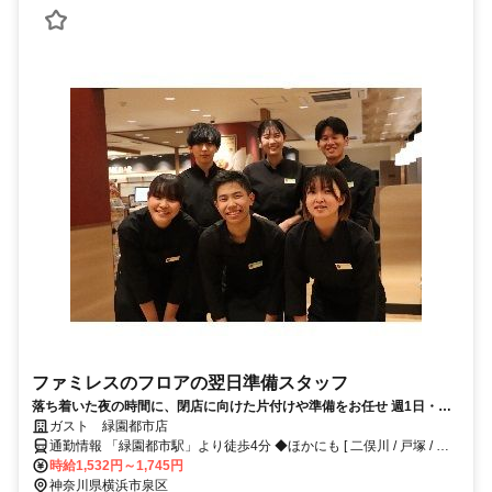
ファミレスのフロアの翌日準備スタッフ
落ち着いた夜の時間に、閉店に向けた片付けや準備をお任せ 週1日・短
時間～OK 平日だけ・土日だけも歓迎 交通費支給や食事補助など待遇も
ガスト 緑園都市店
整っています◎
通勤情報 「緑園都市駅」より徒歩4分 ◆ほかにも [ 二俣川 / 戸塚 / 東
戸塚 / 弥生台 ] からも自転車で14～26分程度!!※自転車 / 車 / バイク通
時給1,532円～1,745円
勤OK
神奈川県横浜市泉区