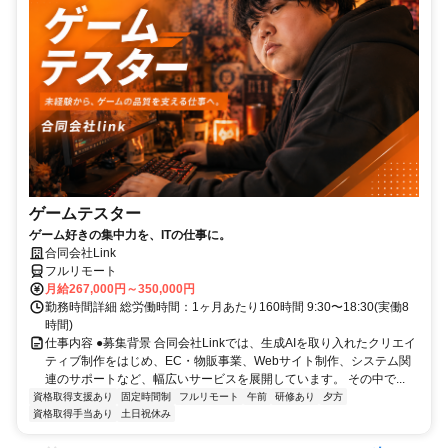
ゲームテスター
ゲーム好きの集中力を、ITの仕事に。
合同会社Link
フルリモート
月給267,000円～350,000円
勤務時間詳細 総労働時間：1ヶ月あたり160時間 9:30〜18:30(実働8
時間)
仕事内容 ●募集背景 合同会社Linkでは、生成AIを取り入れたクリエイ
ティブ制作をはじめ、EC・物販事業、Webサイト制作、システム関
連のサポートなど、幅広いサービスを展開しています。 その中で...
資格取得支援あり
固定時間制
フルリモート
午前
研修あり
夕方
資格取得手当あり
土日祝休み