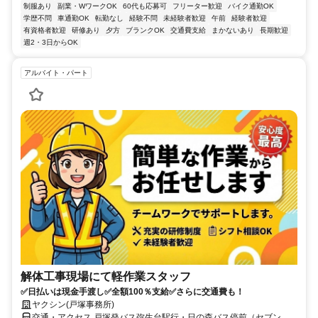
制服あり
副業・WワークOK
60代も応募可
フリーター歓迎
バイク通勤OK
学歴不問
車通勤OK
転勤なし
経験不問
未経験者歓迎
午前
経験者歓迎
有資格者歓迎
研修あり
夕方
ブランクOK
交通費支給
まかないあり
長期歓迎
週2・3日からOK
アルバイト・パート
解体工事現場にて軽作業スタッフ
✅日払いは現金手渡し✅全額100％支給✅さらに交通費も！
ヤクシン(戸塚事務所)
交通・アクセス 戸塚発バス弥生台駅行・日の森バス停前（セブンイ