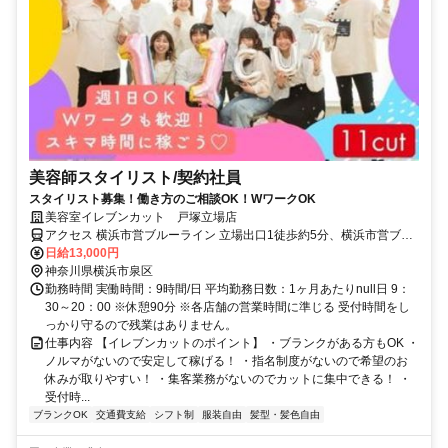
美容師スタイリスト/契約社員
スタイリスト募集！働き方のご相談OK！WワークOK
美容室イレブンカット 戸塚立場店
アクセス 横浜市営ブルーライン 立場出口1徒歩約5分、横浜市営ブル
ーライン 中田（神奈川県）出口4徒歩約10分、相鉄いずみ野線/相鉄
日給13,000円
本線 いずみ中央徒歩約21分
神奈川県横浜市泉区
勤務時間 実働時間：9時間/日 平均勤務日数：1ヶ月あたりnull日 9：
30～20：00 ※休憩90分 ※各店舗の営業時間に準じる 受付時間をし
っかり守るので残業はありません。
仕事内容 【イレブンカットのポイント】 ・ブランクがある方もOK ・
ノルマがないので安定して稼げる！ ・指名制度がないので希望のお
休みが取りやすい！ ・集客業務がないのでカットに集中できる！ ・
受付時...
ブランクOK
交通費支給
シフト制
服装自由
髪型・髪色自由