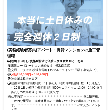
(実務経験者募集)アパート・賃貸マンションの施工管
理職
年間休日128日／資格所持者は入社支度金最大30万円あり
東建コーポレーション株式会社 横浜南支店
交通・アクセス 横浜市営地下鉄ブルーライン 中田駅下車徒歩1分、神
奈川中央交通 中田小学校入口バス停下車徒歩4分
月給280,000円～386,900円
神奈川県横浜市泉区
勤務時間詳細 実働時間：1日あたり8時間 平均勤務日数：1ヶ月あた
り20日 1日の標準労働時間 8時間00分 コアタイム 13:00～14:00 ※月
あたりの残業時間は20～30時間です
仕事内容 ＊＊＊＊＊＊＊＊＊＊＊＊＊＊＊＊＊＊＊＊ ※ご応募後、
一般的な履歴書・職務経歴書のご提出をWeb上でお願いしておりま
す。 ＊＊＊＊＊＊＊＊＊＊＊＊＊＊＊＊＊＊＊＊ ✅求人のポイント
・完...