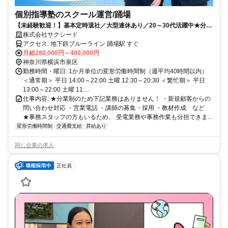
個別指導塾のスクール運営/踊場
【未経験歓迎！】基本定時退社／大型連休あり／20～30代活躍中★分業
制＆事務スタッフのサポートで、子どもたち一人ひとりへの対応やスク
株式会社サクシード
ール運営にしっかり集中できる！
アクセス: 地下鉄ブルーライン 踊場駅 すぐ
月給280,000円～400,000円
神奈川県横浜市泉区
勤務時間・曜日: 1か月単位の変形労働時間制（週平均40時間以内） ㅤ
＜通常期＞ 平日 14:00～22:00 土曜 12:30～20:30 ＜繁忙期＞ 平日
13:00～22:00 土曜 11:...
仕事内容: ★分業制のため下記業務はありません！ ・新規顧客からの
問い合わせ対応 ・営業電話 ・講師の募集・採用 ・教材作成 など ㅤ
★事務スタッフの方もいるため、 受電業務や事務作業も分担できま...
変形労働時間制
交通費支給
昇給あり
同じ企業の求人
正社員