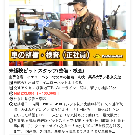
未経験ピットスタッフ(整備・検査)
山手台店 イエローハットでの車の整備・点検 業界大手／将来安定／
未経験から資格取得など働く環境◎
株式会社津田屋 イエローハット山手台店
交通アクセス 横浜地下鉄ブルーライン「踊場」駅より徒歩23分
月給233,000円～400,000円
神奈川県横浜市泉区
勤務曜日・時間 10:00～19:30（シフト制／実働8時間） ＼＼連休取
得可＆休みやすい／／ 状況により、「土日休み」「連休取りたい」
といった希望もOK！ 一人ひとりが気持ちよく働けて、最大限のチ...
募集要項 職種 未経験ピットスタッフ(整備・検査) 雇用形態 正社員 仕
事内容 ［1］タイヤ・オイル交換 一人当たり10～15台程度を対応し
ます。 国産車、外国車、新車から旧車までさまざまな車種を...