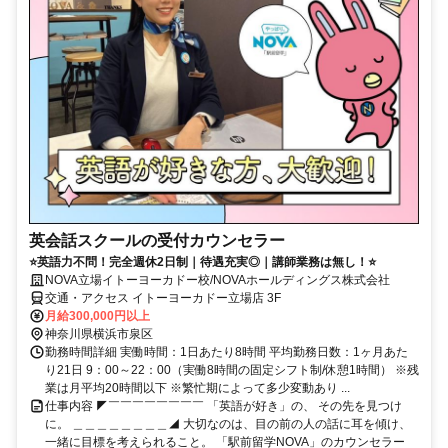
英会話スクールの受付カウンセラー
⭐英語力不問！完全週休2日制｜待遇充実◎｜講師業務は無し！⭐
NOVA立場イトーヨーカドー校/NOVAホールディングス株式会社
交通・アクセス イトーヨーカドー立場店 3F
月給300,000円以上
神奈川県横浜市泉区
勤務時間詳細 実働時間：1日あたり8時間 平均勤務日数：1ヶ月あた
り21日 9：00～22：00（実働8時間の固定シフト制/休憩1時間） ※残
業は月平均20時間以下 ※繁忙期によって多少変動あり ...
仕事内容 ◤￣￣￣￣￣￣￣￣ 「英語が好き」の、 その先を見つけ
に。 ＿＿＿＿＿＿＿＿◢ 大切なのは、目の前の人の話に耳を傾け、
一緒に目標を考えられること。 「駅前留学NOVA」のカウンセラー