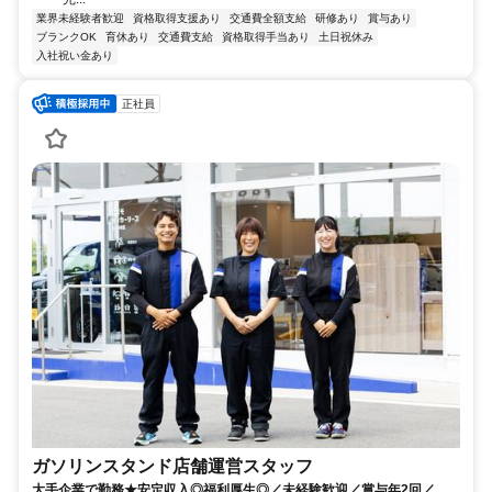
業界未経験者歓迎
資格取得支援あり
交通費全額支給
研修あり
賞与あり
ブランクOK
育休あり
交通費支給
資格取得手当あり
土日祝休み
入社祝い金あり
正社員
ガソリンスタンド店舗運営スタッフ
大手企業で勤務★安定収入◎福利厚生◎／未経験歓迎／賞与年2回／月9