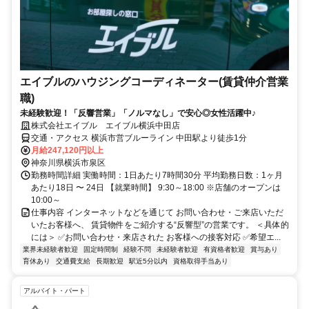
エイブルのハウジングコーディネーター(賃貸仲介営業
職)
未経験歓迎！「反響営業」「ノルマなし」で安心◎女性活躍中♪
株式会社エイブル エイブル横浜中田店
交通・アクセス 横浜市営ブルーライン 中田駅より徒歩1分
月給247,120円以上
神奈川県横浜市泉区
勤務時間詳細 実働時間：1日あたり7時間30分 平均勤務日数：1ヶ月
あたり18日 〜 24日 【就業時間】 9:30～18:00 ※店舗のオープンは
10:00～
仕事内容 インターネットなどを通じて お問い合わせ・ご来店いただ
いたお客様へ、 賃貸物件をご紹介する“反響型”の営業です。 ＜具体的
には＞ ✅お問い合わせ・来店された お客様への接客対応 ✅希望エ...
業界未経験者歓迎
固定時間制
経験不問
未経験者歓迎
有資格者歓迎
賞与あり
育休あり
交通費支給
長期歓迎
駅近5分以内
資格取得手当あり
アルバイト・パート