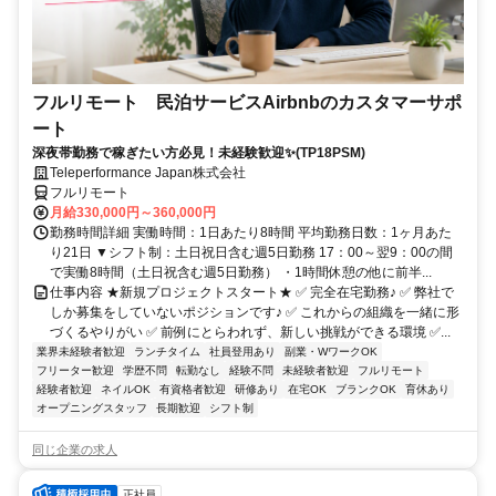
フルリモート 民泊サービスAirbnbのカスタマーサポ
ート
深夜帯勤務で稼ぎたい方必見！未経験歓迎✨(TP18PSM)
Teleperformance Japan株式会社
フルリモート
月給330,000円～360,000円
勤務時間詳細 実働時間：1日あたり8時間 平均勤務日数：1ヶ月あた
り21日 ▼シフト制：土日祝日含む週5日勤務 17：00～翌9：00の間
で実働8時間（土日祝含む週5日勤務） ・1時間休憩の他に前半...
仕事内容 ★新規プロジェクトスタート★ ✅ 完全在宅勤務♪ ✅ 弊社で
しか募集をしていないポジションです♪ ✅ これからの組織を一緒に形
づくるやりがい ✅ 前例にとらわれず、新しい挑戦ができる環境 ✅...
業界未経験者歓迎
ランチタイム
社員登用あり
副業・WワークOK
フリーター歓迎
学歴不問
転勤なし
経験不問
未経験者歓迎
フルリモート
経験者歓迎
ネイルOK
有資格者歓迎
研修あり
在宅OK
ブランクOK
育休あり
オープニングスタッフ
長期歓迎
シフト制
同じ企業の求人
正社員