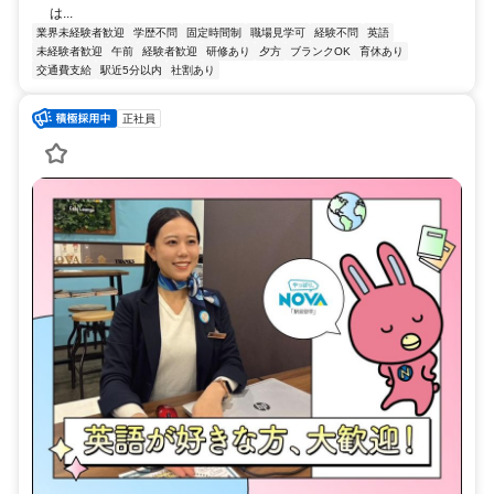
は...
業界未経験者歓迎
学歴不問
固定時間制
職場見学可
経験不問
英語
未経験者歓迎
午前
経験者歓迎
研修あり
夕方
ブランクOK
育休あり
交通費支給
駅近5分以内
社割あり
正社員