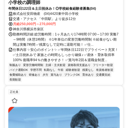
小学校の調理師
年間休日122日＆土日祝休み！◎学校給食経験者募集(04)
株式会社安田物産 (04)4420東中田小学校
交通・アクセス 「中田駅」より徒歩12分
月給250,000円～270,000円
神奈川県横浜市泉区
勤務時間詳細 総労働時間：1ヶ月あたり174時間 07:00～17:00 実働7
～9時間（休憩1時間） ※1年単位の変形労働時間制 ※給食がない期
間は実働7時間 ✅残業なしで定時に退勤可能！ ✅仕...
仕事内容 ✨安心のポイント✨ ✅年間休日122日でプライベート充実！
✅土日祝休みで 家族との時間もしっかり確保♪ ✅産休・育休取得率
100% 復職率94％の働きやすさ！ ✅賞与年2回＆退職金制度...
制服あり
変形労働時間制
主婦・主夫歓迎
資格取得支援あり
フリーター歓迎
バイク通勤OK
学歴不問
転勤なし
午前
経験者歓迎
残業なし
有資格者歓迎
食費補助あり
研修あり
夕方
賞与あり
ブランクOK
育休あり
交通費支給
長期歓迎
正社員