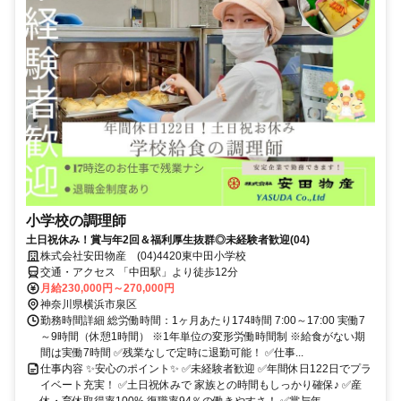
小学校の調理師
土日祝休み！賞与年2回＆福利厚生抜群◎未経験者歓迎(04)
株式会社安田物産 (04)4420東中田小学校
交通・アクセス 「中田駅」より徒歩12分
月給230,000円～270,000円
神奈川県横浜市泉区
勤務時間詳細 総労働時間：1ヶ月あたり174時間 7:00～17:00 実働7
～9時間（休憩1時間） ※1年単位の変形労働時間制 ※給食がない期
間は実働7時間 ✅残業なしで定時に退勤可能！ ✅仕事...
仕事内容 ✨安心のポイント✨ ✅未経験者歓迎 ✅年間休日122日でプラ
イベート充実！ ✅土日祝休みで 家族との時間もしっかり確保♪ ✅産