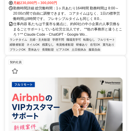
月給230,000円～300,000円
勤務時間詳細 総労働時間：1ヶ月あたり164時間 勤務時間は 8:00～
20:00の間で自由に調整できます。 コアタイムはなく、1日の標準労
働時間は8時間です。 フレキシブルタイムも同じく 8:0...
仕事内容 私たちは千葉市を拠点に、約80社の中小企業の人事労務を
まるごとサポートしている社労士法人です。 **他の事務所と違うとこ
ろ？** Claude Code・ChatGPT・Google Wo...
ランチタイム
主婦・主夫歓迎
学歴不問
職場見学可
転勤なし
フルリモート
経験者歓迎
ネイルOK
残業なし
有資格者歓迎
研修あり
在宅OK
賞与あり
ブランクOK
育休あり
長期歓迎
ピアスOK
土日祝休み
服装自由
契約社員