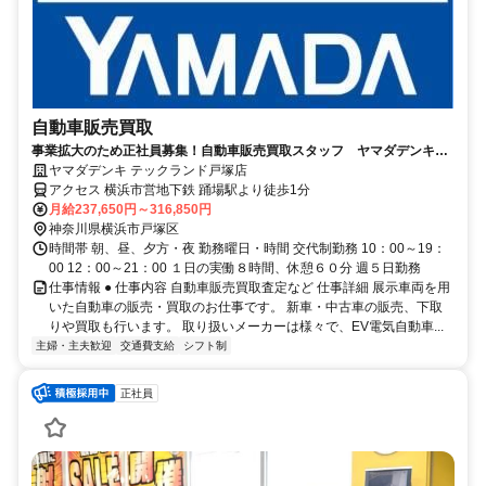
自動車販売買取
事業拡大のため正社員募集！自動車販売買取スタッフ ヤマダデンキ
テックランド戸塚店
ヤマダデンキ テックランド戸塚店
アクセス 横浜市営地下鉄 踊場駅より徒歩1分
月給237,650円～316,850円
神奈川県横浜市戸塚区
時間帯 朝、昼、夕方・夜 勤務曜日・時間 交代制勤務 10：00～19：
00 12：00～21：00 １日の実働８時間、休憩６０分 週５日勤務
仕事情報 ● 仕事内容 自動車販売買取査定など 仕事詳細 展示車両を用
いた自動車の販売・買取のお仕事です。 新車・中古車の販売、下取
りや買取も行います。 取り扱いメーカーは様々で、EV電気自動車...
主婦・主夫歓迎
交通費支給
シフト制
正社員