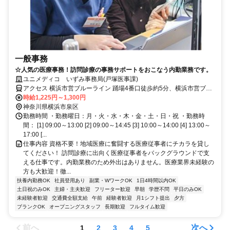
一般事務
☆人気の医療事務！訪問診療の事務サポートをおこなう内勤業務です。
ユニメディコ いずみ事務局(戸塚医事課)
アクセス 横浜市営ブルーライン 踊場4番口徒歩約5分、横浜市営ブル
ーライン 中田（神奈川県）出口1徒歩約7分
時給1,225円～1,300円
神奈川県横浜市泉区
勤務時間 ・勤務曜日：月・火・水・木・金・土・日・祝 ・勤務時
間： [1] 09:00～13:00 [2] 09:00～14:45 [3] 10:00～14:00 [4] 13:00～
17:00 [...
仕事内容 資格不要！地域医療に奮闘する医療従事者にチカラを貸し
てください！ 訪問診療に出向く医療従事者をバックグラウンドで支
える仕事です。内勤業務のため外出はありません。医療業界未経験の
方も大歓迎！徹...
扶養内勤務OK
社員登用あり
副業・WワークOK
1日4時間以内OK
土日祝のみOK
主婦・主夫歓迎
フリーター歓迎
早朝
学歴不問
平日のみOK
未経験者歓迎
交通費全額支給
午前
経験者歓迎
月1シフト提出
夕方
ブランクOK
オープニングスタッフ
長期歓迎
フルタイム歓迎
前へ
次へ
1
2
3
4
5