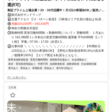
選択可)
東証プライム上場企業！20・30代活躍中！月3日の希望休OK／販売ノル
マなし／年収例32歳SV816万円／販促企画～商品管理など店舗運営がメ
株式会社サンドラッグ
インの仕事
交通アクセス 【 U・Iターン歓迎】 ◎狭域エリア社員の場合は 転居を
伴う転勤はありません。 ◎マイカー通勤OK
月給224,030円～344,430円
神奈川県横浜市泉区
勤務時間 変形労働時間制 ＜勤務時間について＞ 実働時間： １月あた
り 163.3時間 1ヶ月単位の変形労働時間制 週実働 平均40時間 【シフ
ト例】 早番／07:00～17:00（休憩1.5...
仕事内容 ＼ ＼ ＼ ＼＼ ＼ ＼ ＼ ＼ ／／／／ ／／／／／ 【年間休日
120日以上／月3日の希望休OK】 【男性の育休取得率85.6%の高水準
／復職率100%】 【エリア限定＆転居をともなう...
業界未経験者歓迎
変形労働時間制
資格取得支援あり
社会保険あり
産休・育休取得実績あり
学歴不問
未経験者歓迎
経験者歓迎
社会保険完備
賞与あり
育休あり
長期歓迎
昇給あり
賞与年2回あり
同じ企業の求人
正社員