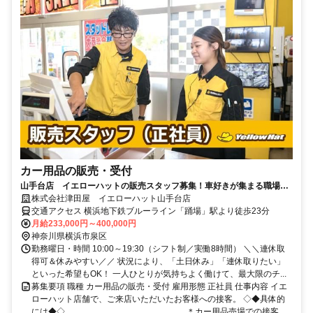
カー用品の販売・受付
山手台店 イエローハットの販売スタッフ募集！車好きが集まる職場で
楽しくお仕事しませんか？
株式会社津田屋 イエローハット山手台店
交通アクセス 横浜地下鉄ブルーライン「踊場」駅より徒歩23分
月給233,000円～400,000円
神奈川県横浜市泉区
勤務曜日・時間 10:00～19:30（シフト制／実働8時間） ＼＼連休取
得可＆休みやすい／／ 状況により、「土日休み」「連休取りたい」
といった希望もOK！ 一人ひとりが気持ちよく働けて、最大限のチ...
募集要項 職種 カー用品の販売・受付 雇用形態 正社員 仕事内容 イエ
ローハット店舗で、ご来店いただいたお客様への接客。 ◇◆具体的
には◆◇ …………………………………… ＊カー用品売場での接客...