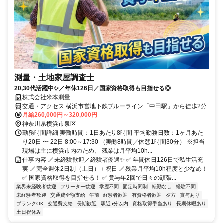
測量・土地家屋調査士
20,30代活躍中✨／年休126日／国家資格取得も目指せる◎
株式会社米本測量
交通・アクセス 横浜市営地下鉄ブルーライン「中田駅」から徒歩2分
月給260,000円～320,000円
神奈川県横浜市泉区
勤務時間詳細 実働時間：1日あたり8時間 平均勤務日数：1ヶ月あた
り20日 〜 22日 8:00～17:30 （実働8時間／休憩1時間30分） ※担当
現場は主に横浜市内のため、 残業は月平均10h...
仕事内容 ✅ 未経験歓迎／経験者優遇✨ ✅ 年間休日126日で私生活充
実 ✅ 完全週休2日制（土日）＋祝日 ✅ 残業月平均10h程度と少なめ！
✅ 国家資格取得を目指せる！ ✅ 賞与年2回で日々の頑張...
業界未経験者歓迎
フリーター歓迎
学歴不問
固定時間制
転勤なし
経験不問
未経験者歓迎
交通費全額支給
午前
経験者歓迎
有資格者歓迎
夕方
賞与あり
ブランクOK
交通費支給
長期歓迎
駅近5分以内
資格取得手当あり
長期休暇あり
土日祝休み