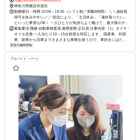
月給288,000円～400,000円
神奈川県横浜市泉区
勤務曜日・時間 10:00～19:30（シフト制／実働8時間） ＼＼連休取
得可＆休みやすい／／ 状況により、「土日休み」「連休取りたい」
といった希望もOK！ 一人ひとりが気持ちよく働けて、最大限のチ...
募集要項 職種 自動車検査員 雇用形態 正社員 仕事内容 ［1］タイヤ・
オイル交換 一人当たり10～15台程度を対応します。 国産車、外国
車、新車から旧車までさまざまな車種を扱うので、車好きにはた...
変形労働時間制
アルバイト・パート