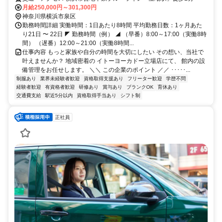
月給250,000円～301,300円
神奈川県横浜市泉区
勤務時間詳細 実働時間：1日あたり8時間 平均勤務日数：1ヶ月あた
り21日 〜 22日 ◤ 勤務時間（例） ◢ （早番）8:00～17:00（実働8時
間） （遅番）12:00～21:00（実働8時間...
仕事内容 もっと家族や自分の時間を大切にしたい その想い、当社で
叶えませんか？ 地域密着の イトーヨーカドー立場店にて、 館内の設
備管理をお任せします。 ＼＼ この企業のポイント ／／ ･････...
制服あり
業界未経験者歓迎
資格取得支援あり
フリーター歓迎
学歴不問
経験者歓迎
有資格者歓迎
研修あり
賞与あり
ブランクOK
育休あり
交通費支給
駅近5分以内
資格取得手当あり
シフト制
正社員