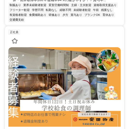
休・育休取得率100% 復職率94％の働きやすさ！ ✅賞与年...
制服あり
業界未経験者歓迎
変形労働時間制
主婦・主夫歓迎
資格取得支援あり
フリーター歓迎
学歴不問
転勤なし
経験不問
未経験者歓迎
午前
残業なし
有資格者歓迎
食費補助あり
研修あり
夕方
賞与あり
ブランクOK
育休あり
交通費支給
正社員