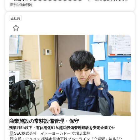
変形労働時間制
正社員
商業施設の常駐設備管理・保守
残業月5h以下・有休消化91％超◎設備管理経験を安定企業で✨
SEC株式会社 イトーヨーカドー 立場店常駐
交通・アクセス 横浜市営地下鉄ブルーライン「立場駅」徒歩2分