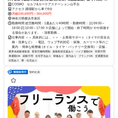
～12日休み+休暇制度も充実◎／サービス残業無し
COSMO セルフ&カーケアステーション山手台
アクセス 踊場駅から車で8分
月給240,000円～364,000円
神奈川県横浜市泉区
勤務時間 総労働時間：1週あたり40時間 ・勤務時間： [1] 09:00～
18:00 [2] 10:00～17:00 ※店舗によって開始・終了時間が やや前後す
る場合があります。 ・深夜勤務...
仕事内容 ＜＜ 具体的には… ＞＞ ・お客様サポート（タイヤの安全点
検・洗車など） ・電話、ウェブ予約対応 ・保険、カーリース等のご
案内 ・簡単な軽整備 (オイル・タイヤ・バッテリー交換等) ・店舗...
業界未経験者歓迎
変形労働時間制
資格取得支援あり
バイク通勤OK
学歴不問
車通勤OK
経験不問
住宅手当あり
研修あり
賞与あり
ブランクOK
交通費支給
社割あり
寮・社宅あり
契約社員