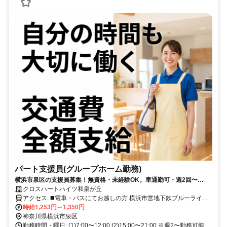
パート支援員(グループホーム勤務)
横浜市泉区の支援員募集！無資格・未経験OK。車通勤可・週2回〜
OK・交通費全額支給
クロスハートハイツ和泉が丘
アクセス: ◼️電車・バスにてお越しの方 横浜市営地下鉄ブルーライン
「立場」駅の【2番出入口】から かまくらみち/県道402号を南方向に
時給1,253円～1,350円
進み、徒歩15分。 葛野小学校入口の交差点付近にあります。
神奈川県横浜市泉区
勤務時間・曜日: (1)7:00〜12:00 (2)15:00〜21:00 ※週2〜勤務可能