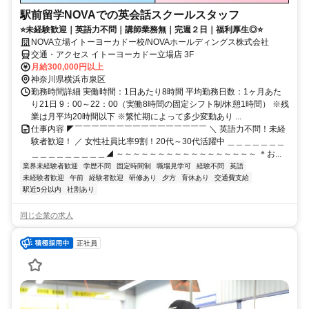
駅前留学NOVAでの英会話スクールスタッフ
⭐未経験歓迎｜英語力不問｜講師業務無｜完週２日｜福利厚生◎⭐
NOVA立場イトーヨーカドー校/NOVAホールディングス株式会社
交通・アクセス イトーヨーカドー立場店 3F
月給300,000円以上
神奈川県横浜市泉区
勤務時間詳細 実働時間：1日あたり8時間 平均勤務日数：1ヶ月あた
り21日 9：00～22：00（実働8時間の固定シフト制/休憩1時間） ※残
業は月平均20時間以下 ※繁忙期によって多少変動あり ...
仕事内容 ◤￣￣￣￣￣￣￣￣￣￣￣￣￣￣￣￣ ＼ 英語力不問！未経
験者歓迎！ ／ 女性社員比率9割！20代～30代活躍中 ＿＿＿＿＿＿＿
＿＿＿＿＿＿＿＿＿◢ ～～～～～～～～～～～～～～～～～ ＊お...
業界未経験者歓迎
学歴不問
固定時間制
職場見学可
経験不問
英語
未経験者歓迎
午前
経験者歓迎
研修あり
夕方
育休あり
交通費支給
駅近5分以内
社割あり
同じ企業の求人
正社員