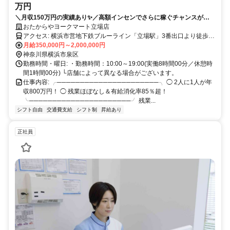
万円
＼月収150万円の実績あり✨／高額インセンでさらに稼ぐチャンスがあ
ります❗ ✨賞与年2回✨入社祝い金あり ✅テレアポなし！✅残業ほぼなし
おたからやヨークマート立場店
✅土日希望休もOK✅女性も活躍中✅研修サポートも充実❗
アクセス: 横浜市営地下鉄ブルーライン「立場駅」3番出口より徒歩ス
グ 車通勤応相談
月給350,000円～2,000,000円
神奈川県横浜市泉区
勤務時間・曜日: ・勤務時間：10:00～19:00(実働8時間00分／休憩時
間1時間00分) └店舗によって異なる場合がございます。
仕事内容: ╭──────────────────────╮ ◯ 2人に1人が年
収800万円！ ◯ 残業ほぼなし＆有給消化率85％超！
╰──────────────────────╯ 残業...
シフト自由
交通費支給
シフト制
昇給あり
正社員