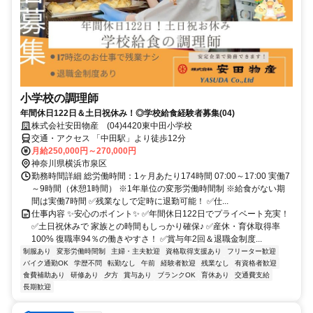
小学校の調理師
年間休日122日＆土日祝休み！◎学校給食経験者募集(04)
株式会社安田物産 (04)4420東中田小学校
交通・アクセス 「中田駅」より徒歩12分
月給250,000円～270,000円
神奈川県横浜市泉区
勤務時間詳細 総労働時間：1ヶ月あたり174時間 07:00～17:00 実働7
～9時間（休憩1時間） ※1年単位の変形労働時間制 ※給食がない期
間は実働7時間 ✅残業なしで定時に退勤可能！ ✅仕...
仕事内容 ✨安心のポイント✨ ✅年間休日122日でプライベート充実！
✅土日祝休みで 家族との時間もしっかり確保♪ ✅産休・育休取得率
100% 復職率94％の働きやすさ！ ✅賞与年2回＆退職金制度...
制服あり
変形労働時間制
主婦・主夫歓迎
資格取得支援あり
フリーター歓迎
バイク通勤OK
学歴不問
転勤なし
午前
経験者歓迎
残業なし
有資格者歓迎
食費補助あり
研修あり
夕方
賞与あり
ブランクOK
育休あり
交通費支給
長期歓迎