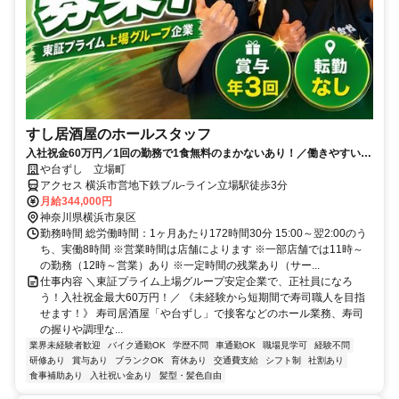
すし居酒屋のホールスタッフ
入社祝金60万円／1回の勤務で1食無料のまかないあり！／働きやすい環
境づくりに力を入れています◎
や台ずし 立場町
アクセス 横浜市営地下鉄ブル-ライン立場駅徒歩3分
月給344,000円
神奈川県横浜市泉区
勤務時間 総労働時間：1ヶ月あたり172時間30分 15:00～翌2:00のう
ち、実働8時間 ※営業時間は店舗によります ※一部店舗では11時～
の勤務（12時～営業）あり ※一定時間の残業あり（サー...
仕事内容 ＼東証プライム上場グループ安定企業で、正社員になろ
う！入社祝金最大60万円！／ 《未経験から短期間で寿司職人を目指
せます！》 寿司居酒屋「や台ずし」で接客などのホール業務、寿司
の握りや調理な...
業界未経験者歓迎
バイク通勤OK
学歴不問
車通勤OK
職場見学可
経験不問
研修あり
賞与あり
ブランクOK
育休あり
交通費支給
シフト制
社割あり
食事補助あり
入社祝い金あり
髪型・髪色自由