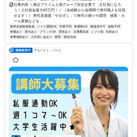
仕事内容 ＼東証プライム上場グループ安定企業で、正社員になろ
う！入社祝金最大60万円！／ 《未経験から短期間で寿司職人を目指
せます！》 寿司居酒屋「や台ずし」で寿司の握りや調理、接客・ホ
ール業務などを...
業界未経験者歓迎
バイク通勤OK
学歴不問
車通勤OK
職場見学可
経験不問
研修あり
賞与あり
ブランクOK
育休あり
交通費支給
シフト制
社割あり
食事補助あり
入社祝い金あり
髪型・髪色自由
アルバイト・パート