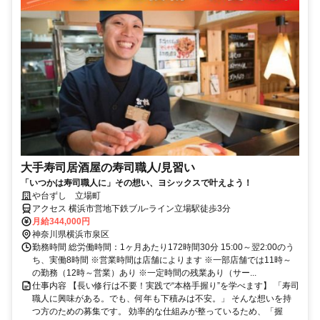
大手寿司居酒屋の寿司職人/見習い
「いつかは寿司職人に」その想い、ヨシックスで叶えよう！
や台ずし 立場町
アクセス 横浜市営地下鉄ブル-ライン立場駅徒歩3分
月給344,000円
神奈川県横浜市泉区
勤務時間 総労働時間：1ヶ月あたり172時間30分 15:00～翌2:00のう
ち、実働8時間 ※営業時間は店舗によります ※一部店舗では11時～
の勤務（12時～営業）あり ※一定時間の残業あり（サー...
仕事内容 【長い修行は不要！実践で“本格手握り”を学べます】 「寿司
職人に興味がある。でも、何年も下積みは不安。」 そんな想いを持
つ方のための募集です。 効率的な仕組みが整っているため、「握