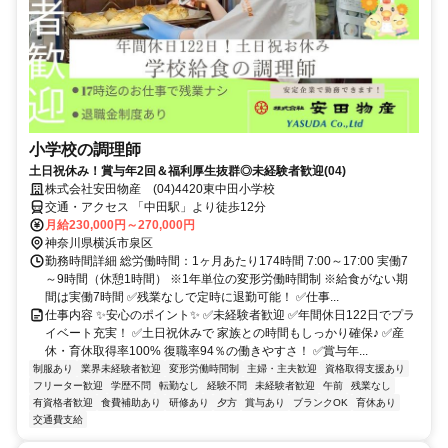
小学校の調理師
土日祝休み！賞与年2回＆福利厚生抜群◎未経験者歓迎(04)
株式会社安田物産 (04)4420東中田小学校
交通・アクセス 「中田駅」より徒歩12分
月給230,000円～270,000円
神奈川県横浜市泉区
勤務時間詳細 総労働時間：1ヶ月あたり174時間 7:00～17:00 実働7
～9時間（休憩1時間） ※1年単位の変形労働時間制 ※給食がない期
間は実働7時間 ✅残業なしで定時に退勤可能！ ✅仕事...
仕事内容 ✨安心のポイント✨ ✅未経験者歓迎 ✅年間休日122日でプラ
イベート充実！ ✅土日祝休みで 家族との時間もしっかり確保♪ ✅産
休・育休取得率100% 復職率94％の働きやすさ！ ✅賞与年...
制服あり
業界未経験者歓迎
変形労働時間制
主婦・主夫歓迎
資格取得支援あり
フリーター歓迎
学歴不問
転勤なし
経験不問
未経験者歓迎
午前
残業なし
有資格者歓迎
食費補助あり
研修あり
夕方
賞与あり
ブランクOK
育休あり
交通費支給