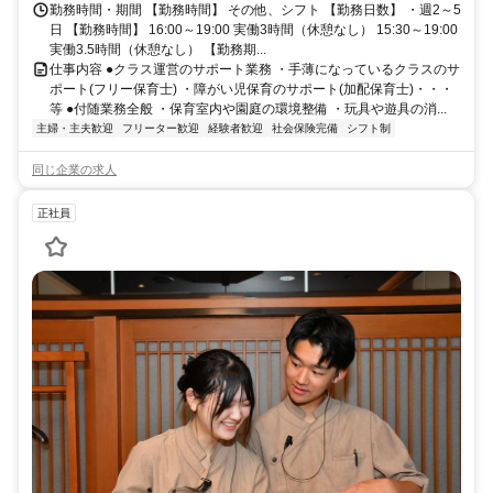
勤務時間・期間 【勤務時間】 その他、シフト 【勤務日数】 ・週2～5
日 【勤務時間】 16:00～19:00 実働3時間（休憩なし） 15:30～19:00
実働3.5時間（休憩なし） 【勤務期...
仕事内容 ●クラス運営のサポート業務 ・手薄になっているクラスのサ
ポート(フリー保育士) ・障がい児保育のサポート(加配保育士)・・・
等 ●付随業務全般 ・保育室内や園庭の環境整備 ・玩具や遊具の消...
主婦・主夫歓迎
フリーター歓迎
経験者歓迎
社会保険完備
シフト制
同じ企業の求人
正社員