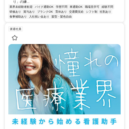
り」の練...
業界未経験者歓迎
バイク通勤OK
学歴不問
車通勤OK
職場見学可
経験不問
研修あり
賞与あり
ブランクOK
育休あり
交通費支給
シフト制
社割あり
食事補助あり
入社祝い金あり
髪型・髪色自由
派遣社員