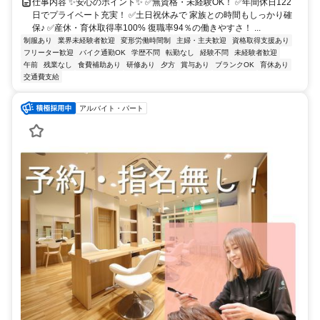
仕事内容 ✨安心のポイント✨ ✅無資格・未経験OK！ ✅年間休日122
日でプライベート充実！ ✅土日祝休みで 家族との時間もしっかり確
保♪ ✅産休・育休取得率100% 復職率94％の働きやすさ！ ...
制服あり
業界未経験者歓迎
変形労働時間制
主婦・主夫歓迎
資格取得支援あり
フリーター歓迎
バイク通勤OK
学歴不問
転勤なし
経験不問
未経験者歓迎
午前
残業なし
食費補助あり
研修あり
夕方
賞与あり
ブランクOK
育休あり
交通費支給
アルバイト・パート