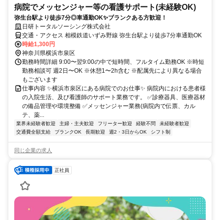
病院でメッセンジャー等の看護サポート(未経験OK)
弥生台駅より徒歩7分◎車通勤OK✨ブランクある方歓迎！
日研トータルソーシング株式会社
交通・アクセス 相模鉄道いずみ野線 弥生台駅より徒歩7分車通勤OK
時給1,300円
神奈川県横浜市泉区
勤務時間詳細 9:00〜翌9:00の中で短時間、フルタイム勤務OK ※時短
勤務相談可 週2日〜OK ※休憩1〜2h含む ※配属先により異なる場合
もございます
仕事内容 ✨横浜市泉区にある病院でのお仕事✨ 病院内における患者様
の入院生活、及び看護師のサポート業務です。 ✅診療器具、医療器材
の備品管理や環境整備 ✅メッセンジャー業務(病院内で伝票、カル
テ、薬...
業界未経験者歓迎
主婦・主夫歓迎
フリーター歓迎
経験不問
未経験者歓迎
交通費全額支給
ブランクOK
長期歓迎
週2・3日からOK
シフト制
同じ企業の求人
正社員