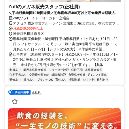
Zoffのメガネ販売スタッフ(正社員)
＼平均残業時間10時間未満／初年度年収400万以上可★業界未経験入社
90%★充実したOJTあり★面接2回で内定まで1カ月以内★2026年8月・
Zoff(ゾフ) イトーヨーカドー立場店
9月入社歓迎
アクセス 横浜市営ブルーライン 立場出口3徒歩約2分、横浜市営ブル
ーライン 中田（神奈川県）出口4徒歩約16分、相鉄いずみ野線/相鉄
月給246,000円以上
本線 いずみ中央徒歩約18分
神奈川県横浜市泉区
勤務時間 実働時間：8時間/日 平均勤務日数：1ヶ月あたり21日～22
日 シフトサイクル：1ヶ月 シフト制／実働8時間 平均勤務日数：1ヶ
月あたり21日～22日 【シフトの決め方】 ※作成時に希望...
仕事内容 【未経験 9割スタート】月給24.6万円～／年休110日 ／1～
2年後に 転勤なし選択可 お客様へのメガネ・サングラスの接客・販
売。 未経験から”専門技術が身につく”お仕事です。 【具体...
制服あり
業界未経験者歓迎
フリーター歓迎
経験不問
未経験者歓迎
住宅手当あり
交通費全額支給
経験者歓迎
有資格者歓迎
月1シフト提出
研修あり
賞与あり
ブランクOK
育休あり
長期歓迎
シフト制
社割あり
正社員