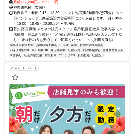
分
月給217,200円～305,000円
神奈川県横浜市泉区
勤務曜日・時間 9:15～18:30 （シフト制/実働8時間/休憩75分） ※一
部インショップは商業施設の営業時間により前後します。 例）8:45
～18:00、10:45～20:00など ▼平均残...
募集要項 職種 メガネの販売スタッフ 雇用形態 正社員 仕事内容 ＼＼
未経験・第二新卒歓迎♪／／ 完全週休2日制・転勤も個人ノルマもな
し！ 未経験の方も安心してご応募ください。 ＼＼制度見直しに...
業界未経験者歓迎
資格取得支援あり
長期
産休・育休取得実績あり
バイク通勤OK
即日勤務OK
固定時間制
経験不問
未経験者歓迎
交通費全額支給
研修あり
社会保険完備
賞与あり
ブランクOK
長期歓迎
社割あり
アルバイト・パート