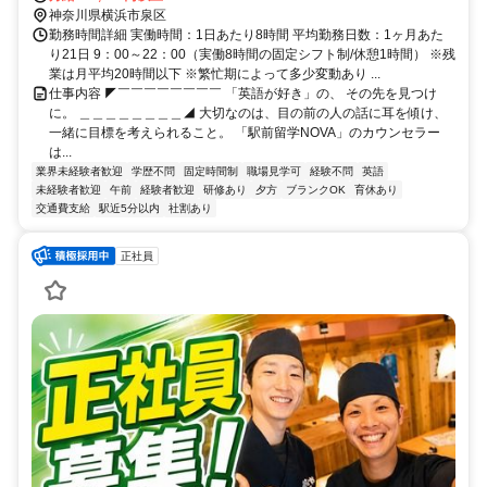
神奈川県横浜市泉区
勤務時間詳細 実働時間：1日あたり8時間 平均勤務日数：1ヶ月あた
り21日 9：00～22：00（実働8時間の固定シフト制/休憩1時間） ※残
業は月平均20時間以下 ※繁忙期によって多少変動あり ...
仕事内容 ◤￣￣￣￣￣￣￣￣ 「英語が好き」の、 その先を見つけ
に。 ＿＿＿＿＿＿＿＿◢ 大切なのは、目の前の人の話に耳を傾け、
一緒に目標を考えられること。 「駅前留学NOVA」のカウンセラー
は...
業界未経験者歓迎
学歴不問
固定時間制
職場見学可
経験不問
英語
未経験者歓迎
午前
経験者歓迎
研修あり
夕方
ブランクOK
育休あり
交通費支給
駅近5分以内
社割あり
正社員