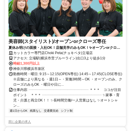
美容師(スタイリスト)/オープンorクローズ専任
夏休み明けの面接・入社OK！店舗見学のみもOK！✨オープンorクロー
ズだけの限定勤務✨お小遣い稼ぎや久しぶりのお仕事復帰にもぴった
カットカラー専門店Choki Peta(チョキペタ)立場店
り！カジュアル面談OK✨
アクセス: 立場駅(横浜市営ブルーライン)出口3より徒歩1分
時給1,300円以上
神奈川県横浜市泉区
勤務時間・曜日: 9:15～12:15(OPEN専任) 14:45～17:45(CLOSE専任)
※店舗により異なる ・週1日～・実働3時間～OK ・オープンのみ、ク
ローズのみもOK ・曜日や日に...
仕事内容: ┈┈┈┈┈┈┈┈┈┈┈┈┈┈┈┈┈ ＊＊＊ ココが注目
ポイント ＊＊＊ ┈┈┈┈┈┈┈┈┈┈┈┈┈┈┈┈┈ ✨家事・育
児・介護と両立OK！！ ✨長時間労働/一人営業はなし ✨オートシャ
ン...
週1日からOK
残業なし
交通費支給
シフト制
同じ企業の求人