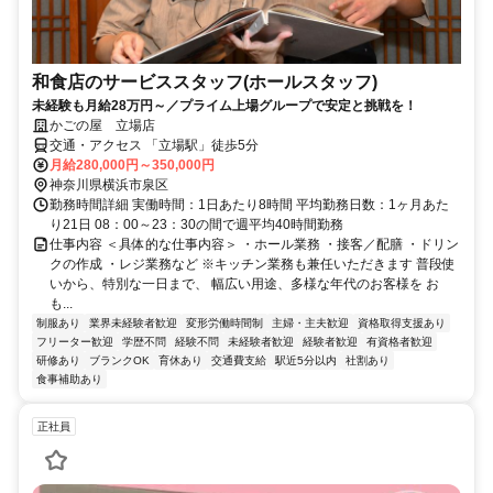
和食店のサービススタッフ(ホールスタッフ)
未経験も月給28万円～／プライム上場グループで安定と挑戦を！
かごの屋 立場店
交通・アクセス 「立場駅」徒歩5分
月給280,000円～350,000円
神奈川県横浜市泉区
勤務時間詳細 実働時間：1日あたり8時間 平均勤務日数：1ヶ月あた
り21日 08：00～23：30の間で週平均40時間勤務
仕事内容 ＜具体的な仕事内容＞ ・ホール業務 ・接客／配膳 ・ドリン
クの作成 ・レジ業務など ※キッチン業務も兼任いただきます 普段使
いから、特別な一日まで、 幅広い用途、多様な年代のお客様を お
も...
制服あり
業界未経験者歓迎
変形労働時間制
主婦・主夫歓迎
資格取得支援あり
フリーター歓迎
学歴不問
経験不問
未経験者歓迎
経験者歓迎
有資格者歓迎
研修あり
ブランクOK
育休あり
交通費支給
駅近5分以内
社割あり
食事補助あり
正社員