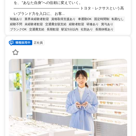
を、 “あなた自身”への信頼に変えていく。
―――――――――――――――――― トヨタ・レクサスという高
いブランド力を入口に、 お客...
制服あり
業界未経験者歓迎
資格取得支援あり
車通勤OK
固定時間制
転勤なし
経験不問
未経験者歓迎
交通費全額支給
経験者歓迎
研修あり
賞与あり
ブランクOK
交通費支給
長期歓迎
駅近5分以内
社割あり
長期休暇あり
正社員