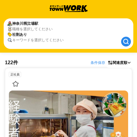
神奈川県
神奈川県
立場駅
立場駅
職種を選択してください
社割あり
社割あり
キーワードを選択してください
122件
条件保存
関連度順
正社員