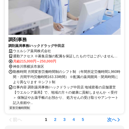
調剤事務
調剤薬局事務/ハックドラッグ中田店
ウエルシア薬局株式会社
通勤アクセス ※募集店舗の配属を保証したものではございませんの
で予めご了承ください ※配属店舗は上記店舗以外の可能性がござい
月給215,000円～250,000円
ます ※勤務店舗の指定は出来かねます。 勤務区分を下記の３つから
神奈川県横浜市泉区
選択 ＜エリア職＞ 原則として転居を伴う異動はございません。 自宅
勤務時間 月間変形労働時間制のシフト制 （年間所定労働時間1,960時
から50km圏内、通勤片道90分圏内での配属店舗となります。 ＜リー
間・月間平均労働時間163.33時間） ※配属の薬局開局・閉局時間に
ジョナル職＞ 異動の範囲は本拠地とその隣接県または直線距離で概
より異なります ※シフト制
ね100km以内 ※社宅制度・赴任手当制度あり ＜ナショナル職＞ 全国
仕事内容 調剤薬局事務/ハックドラッグ中田店 地域密着の店舗運営
の店舗への異動あり ※社宅制度・赴任手当制度あり
【ウエルシア薬局】で、地域の方々の健康に貢献しませんか ＜受付
＞ 保険証やお薬手帳のお預かり、 処方せんの受け取りやアンケート
記入依頼や...
変形労働時間制
前へ
次へ
1
2
3
4
5