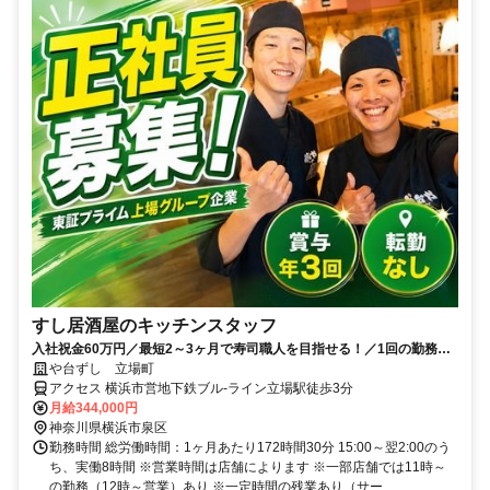
すし居酒屋のキッチンスタッフ
入社祝金60万円／最短2～3ヶ月で寿司職人を目指せる！／1回の勤務で1
食無料のまかないあり
や台ずし 立場町
アクセス 横浜市営地下鉄ブル-ライン立場駅徒歩3分
月給344,000円
神奈川県横浜市泉区
勤務時間 総労働時間：1ヶ月あたり172時間30分 15:00～翌2:00のう
ち、実働8時間 ※営業時間は店舗によります ※一部店舗では11時～
の勤務（12時～営業）あり ※一定時間の残業あり（サー...