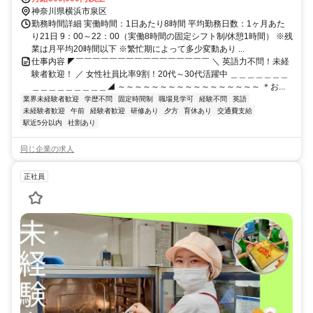
神奈川県横浜市泉区
勤務時間詳細 実働時間：1日あたり8時間 平均勤務日数：1ヶ月あた
り21日 9：00～22：00（実働8時間の固定シフト制/休憩1時間） ※残
業は月平均20時間以下 ※繁忙期によって多少変動あり ...
仕事内容 ◤￣￣￣￣￣￣￣￣￣￣￣￣￣￣￣￣ ＼ 英語力不問！未経
験者歓迎！ ／ 女性社員比率9割！20代～30代活躍中 ＿＿＿＿＿＿＿
＿＿＿＿＿＿＿＿＿◢ ～～～～～～～～～～～～～～～～～ ＊お...
業界未経験者歓迎
学歴不問
固定時間制
職場見学可
経験不問
英語
未経験者歓迎
午前
経験者歓迎
研修あり
夕方
育休あり
交通費支給
駅近5分以内
社割あり
同じ企業の求人
正社員