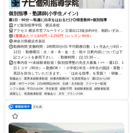
個別指導・塾講師(小学生メイン)
週1日・90分～/私服に白衣をはおるだけ◎得意教科×個別指導
ナビ個別指導学院 横浜泉校
アクセス 横浜市営ブルーライン 立場出口3徒歩約4分、相鉄いずみ野
線/相鉄本線 いずみ中央徒歩約13分、横浜市営ブルーライン 中田（神
1業務あたり 1,920円～2,250円（レッスン 90分）
奈川県）出口4徒歩約17分 立場駅より徒歩3分
神奈川県横浜市泉区
勤務時間 実働時間：1時間30分/日 平均勤務日数：1ヶ月あたり8日～
12日 ・勤務曜日：火・水・木・金・土・祝※ 注釈内容については下
記コメントを参照下さい。 ・勤務時間： [1] 15:30～...
仕事内容 <<未経験者歓迎！個別指導塾の先生大募集！>> ・週1日、1
日１コマ（90分）～勤務OK！ ・小学校1年生～6年生の国語・算数・
英語を担当していただきます。 ・「ほめる指導」を実践！ ・研修...
制服あり
業界未経験者歓迎
扶養内勤務OK
社員登用あり
週1日からOK
副業・WワークOK
1日4時間以内OK
主婦・主夫歓迎
フリーター歓迎
シフト自由
平日のみOK
学生歓迎
経験不問
未経験者歓迎
経験者歓迎
残業なし
有資格者歓迎
研修あり
夕方
ブランクOK
正社員