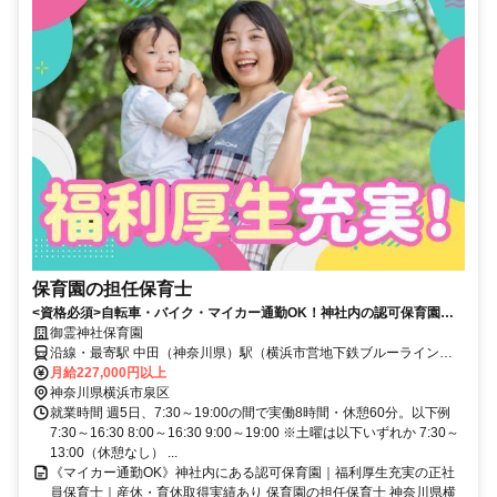
保育園の担任保育士
<資格必須>自転車・バイク・マイカー通勤OK！神社内の認可保育園で
正社員保育士を募集♪スポーツ観戦・コンサート・宿泊施設を割引利用で
御霊神社保育園
きる福利厚生サービスあり。屋根付きテラスで雨の日も遊べる環境です♪
沿線・最寄駅 中田（神奈川県）駅（横浜市営地下鉄ブルーライン）
より徒歩14分 立場駅（横浜市営地下鉄ブルーライン）より徒歩19分
月給227,000円以上
弥生台駅（相鉄いずみ野線）より徒歩20分
神奈川県横浜市泉区
就業時間 週5日、7:30～19:00の間で実働8時間・休憩60分。以下例
7:30～16:30 8:00～16:30 9:00～19:00 ※土曜は以下いずれか 7:30～
13:00（休憩なし） ...
《マイカー通勤OK》神社内にある認可保育園｜福利厚生充実の正社
員保育士｜産休・育休取得実績あり 保育園の担任保育士 神奈川県横