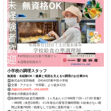
小学校の調理スタッフ
無資格・未経験OK！健康と笑顔を支える✨調理のお仕事(04)
株式会社安田物産 (04)4420東中田小学校
交通・アクセス 「中田駅」より徒歩12分
月給220,000円～250,000円
神奈川県横浜市泉区
勤務時間詳細 総労働時間：1ヶ月あたり174時間 7:00～17:00 実働7
～9時間（休憩1時間） ※1年単位の変形労働時間制 ※給食がない期
間は実働7時間 ✅残業なしで定時に退勤可能！ ✅仕事...