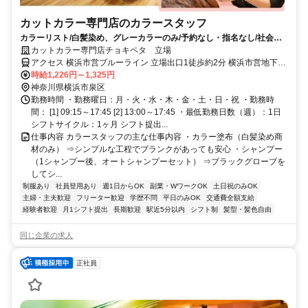
カットカラー専門店のカラースタッフ
カラーリスト/白髪染め、グレーカラーのみ/予約なし・指名なし/社会保
険完備
カットカラー専門店チョキペタ 立場
アクセス 横浜市営ブルーライン 立場出口1徒歩約2分 横浜市営地下鉄
ブルーライン「立場駅」より徒歩1分
時給1,226円～1,325円
神奈川県横浜市泉区
勤務時間 ・勤務曜日：月・火・水・木・金・土・日・祝 ・勤務時
間： [1] 09:15～17:45 [2] 13:00～17:45 ・最低勤務日数（週）：1日
シフトサイクル：1ヶ月 シフト提出...
仕事内容 カラースタッフの主な仕事内容 ・カラー塗布（白髪染め商
材のみ） ⇒シンプルな工程でブランクがあっても安心 ・シャンプー
（1シャンプー後、オートシャンプーセット） ⇒ブラックグローブを
してシ...
制服あり
社員登用あり
週1日からOK
副業・WワークOK
土日祝のみOK
主婦・主夫歓迎
フリーター歓迎
学歴不問
平日のみOK
交通費全額支給
経験者歓迎
月1シフト提出
長期歓迎
駅近5分以内
シフト制
髪型・髪色自由
同じ企業の求人
正社員