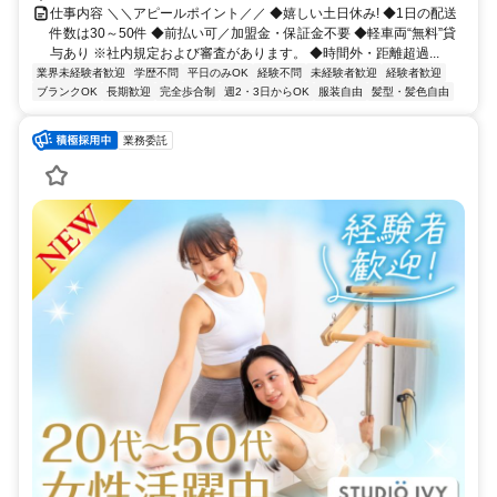
仕事内容 ＼＼アピールポイント／／ ◆嬉しい土日休み! ◆1日の配送
件数は30～50件 ◆前払い可／加盟金・保証金不要 ◆軽車両“無料”貸
与あり ※社内規定および審査があります。 ◆時間外・距離超過...
業界未経験者歓迎
学歴不問
平日のみOK
経験不問
未経験者歓迎
経験者歓迎
ブランクOK
長期歓迎
完全歩合制
週2・3日からOK
服装自由
髪型・髪色自由
業務委託