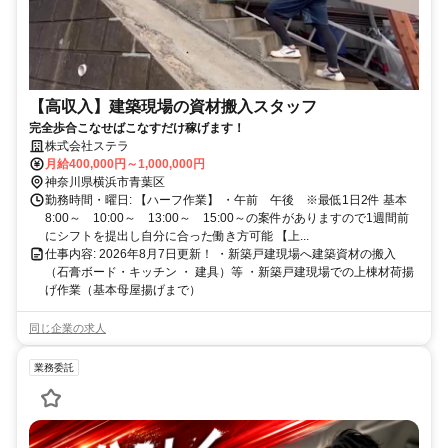
【高収入】建築現場の資材搬入スタッフ
完全歩合こなせばこなすだけ稼げます！
株式会社ステラ
月給400,000円～1,000,000円
神奈川県横浜市青葉区
勤務時間・曜日: 【ハーフ作業】 ・午前 午後 ※最低1日2件 基本
8:00～ 10:00～ 13:00～ 15:00～の案件がありますので1週間前
にシフトを提出し自分に合った働き方可能 【上...
仕事内容: 2026年8月7日更新！ ・新築戸建現場へ建築資材の搬入
（石膏ボード・キッチン ・ 建具）等 ・新築戸建現場での上棟材荷揚
げ作業（基本母屋揚げまで）
同じ企業の求人
業務委託