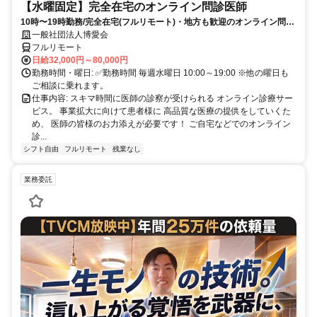
【水曜固定】完全在宅のオンライン問診医師
10時〜19時勤務/完全在宅(フルリモート)・地方も歓迎のオンライン問診
業務
一般社団法人博愛会
フルリモート
日給32,000円～80,000円
勤務時間・曜日: ✅勤務時間 毎週水曜日 10:00～19:00 ※他の曜日も
ご相談に乗れます。
仕事内容: スキマ時間に医師の診察が受けられる オンライン診療サー
ビス。 事業拡大に向けて患者様に 高品質な医療の提供をしていくた
め、 医師の皆様のお力添えが必要です！ ご自宅などでのオンライン
診...
シフト自由
フルリモート
残業なし
業務委託