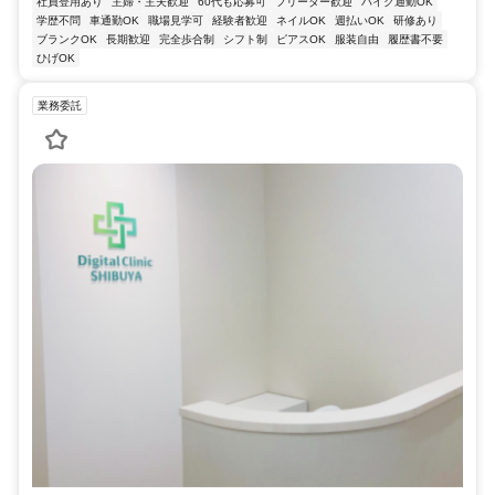
社員登用あり
主婦・主夫歓迎
60代も応募可
フリーター歓迎
バイク通勤OK
学歴不問
車通勤OK
職場見学可
経験者歓迎
ネイルOK
週払いOK
研修あり
ブランクOK
長期歓迎
完全歩合制
シフト制
ピアスOK
服装自由
履歴書不要
ひげOK
業務委託