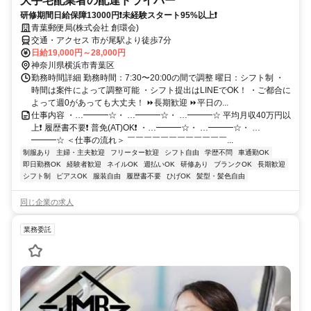
大手宅配業者の配達ドライバー
研修期間日給保障13000円❗未経験スタート95%以上❗
青葉郵便局(株式会社 創環会)
交通・アクセス 市が尾駅より徒歩7分
日給19,000円～28,000円
神奈川県横浜市青葉区
勤務時間詳細 勤務時間：7:30〜20:00の間で調整 曜日：シフト制 ・
時間は案件によって調整可能 ・シフト提出はLINEでOK！ ・ご都合に
よって週0があっても大丈夫！ ⏩長期歓迎 ⏩平日の...
仕事内容 ・…━━━☆・ …━━━☆・ …━━━☆ 平均月収40万円以
上❗ 履歴書不要❗ 普免(AT)OK❗ ・…━━━☆・ …━━━☆・ …
━━━☆ ＜仕事の流れ＞ ￣￣￣￣￣￣￣￣￣￣￣￣...
制服あり
主婦・主夫歓迎
フリーター歓迎
シフト自由
学歴不問
車通勤OK
即日勤務OK
経験者歓迎
ネイルOK
週払いOK
研修あり
ブランクOK
長期歓迎
シフト制
ピアスOK
服装自由
履歴書不要
ひげOK
髪型・髪色自由
同じ企業の求人
業務委託