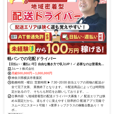
軽バンでの宅配ドライバー
【日払い・週払い可】自由な働き方で収入UP！✓ 必要なのは普通免許
だけ！未経験から月収100万円オーバー多数 ◎高月収
Jルート株式会社
月給500,000円～1,000,000円
神奈川県横浜市青葉区
勤務時間・曜日: 営業時間 ▶ 7:30~20:00 担当エリアの荷物の配送が
全て完了次第、 業務終了となります。 ※配送商品によっては時間指
定があるので、 そちらも対応をお願いしております。 ...
仕事内容: ＼地域密着型の配送ドライバー大募集！／ 配送エリアは狭
め＆固定だから、 道もすぐに覚えやすく効率的◎ 配達アプリ完備で
スムーズにスタート可能！ ⭐業界トップクラスの稼働台数あり！ サ
ポ...