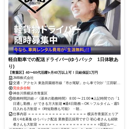
軽自動車での配送ドライバー(ゆうパック 1日体験あ
り)
【青葉区】40〜60代活躍✨月40万以上可！日給保証1万円
JMB株式会社
交通・アクセス 東急田園都市線「市が尾駅」から車で3分/「江田駅」
から車で5分 ※車・バイク通勤OK！
完全歩合制
神奈川県横浜市青葉区
勤務時間詳細 ✅《基本の勤務時間》 8:00 〜 21:00 ■上記時間での「1
日通し勤務」が できる方大歓迎 ■週4日勤務～OK ✨フルタイム・週5
日入れる方歓迎 ⭐《時短勤務も可能》 ・朝...
仕事内容 ＝＝＝＝＝＝＝＝＝＝＝＝＝＝＝＝＝ 横浜市青葉区エリア
残り4名募集 ゆうパック配送 業務委託採用です◎ 初心者さんも経験
者さんも大歓迎 ＝＝＝＝＝＝＝＝＝＝＝＝＝＝＝＝＝ ⭐固定ルー...