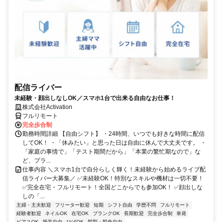
配信ライバー
未経験・顔出しなしOK／スマホ1台で出来る自由なお仕事！
株式会社Activation
フルリモート
完全歩合制
勤務時間詳細 【自由シフト】 ・24時間、いつでも好きな時間に配信
してOK！ ・「休みたい」と思った日は自由に休んで大丈夫です。 ・
「家庭の事情で」「テスト期間だから」「本業の繁忙期なので」な
ど、プラ...
仕事内容 ＼スマホ1台で自分らしく輝く！未経験から始めるライブ配
信ライバー大募集／ ✅未経験OK！特別なスキルや機材は一切不要！
✅完全在宅・フルリモート！全国どこからでも参加OK！ ✅顔出しな
しの「...
主婦・主夫歓迎
フリーター歓迎
短期
シフト自由
学歴不問
フルリモート
経験者歓迎
ネイルOK
在宅OK
ブランクOK
長期歓迎
完全歩合制
単発
ピアスOK
服装自由
ひげOK
髪型・髪色自由