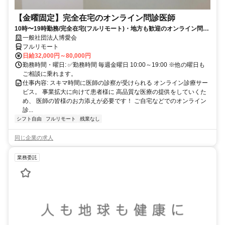
【金曜固定】完全在宅のオンライン問診医師
10時〜19時勤務/完全在宅(フルリモート)・地方も歓迎のオンライン問診
業務
一般社団法人博愛会
フルリモート
日給32,000円～80,000円
勤務時間・曜日: ✅勤務時間 毎週金曜日 10:00～19:00 ※他の曜日も
ご相談に乗れます。
仕事内容: スキマ時間に医師の診察が受けられる オンライン診療サー
ビス。 事業拡大に向けて患者様に 高品質な医療の提供をしていくた
め、 医師の皆様のお力添えが必要です！ ご自宅などでのオンライン
診...
シフト自由
フルリモート
残業なし
同じ企業の求人
業務委託