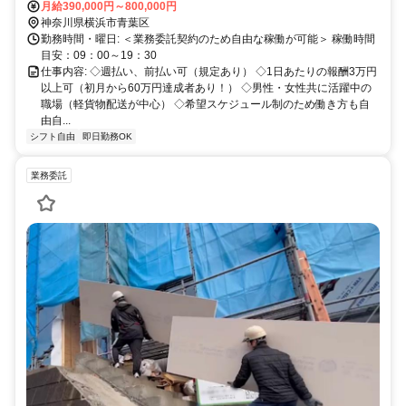
月給390,000円～800,000円
神奈川県横浜市青葉区
勤務時間・曜日: ＜業務委託契約のため自由な稼働が可能＞ 稼働時間
目安：09：00～19：30
仕事内容: ◇週払い、前払い可（規定あり） ◇1日あたりの報酬3万円
以上可（初月から60万円達成者あり！） ◇男性・女性共に活躍中の
職場（軽貨物配送が中心） ◇希望スケジュール制のため働き方も自
由自...
シフト自由
即日勤務OK
業務委託