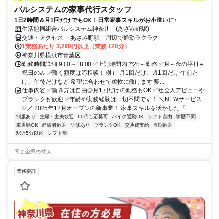
パルシステムの家事代行スタッフ
1日2時間＆月1回だけでもOK！日常家事スキルがお小遣いに♪
生活協同組合パルシステム神奈川 (あざみ野駅)
交通・アクセス 「あざみ野駅」周辺で通勤ラクラク
1業務あたり 3,200円以上（業務 120分）
神奈川県横浜市青葉区
勤務時間詳細 9:00～18:00 ✅上記時間内で2h～勤務 ✅月～金の平日＋
祝日のみ ✅働く頻度は応相談！ 例） 月1回だけ、週1回だけ 午前だ
け、午後だけなど 希望に合わせて柔軟に働けます 契...
仕事内容 ✅働き方は自由◎月1回だけの勤務もOK ✅社会人デビューや
ブランクも歓迎 ✅年齢や実務経験は一切不問です！ ＼NEWサービス
✨／ 2025年12月オープンの新事業！ 家事スキルを活かした『...
制服あり
主婦・主夫歓迎
60代も応募可
バイク通勤OK
シフト自由
学歴不問
車通勤OK
経験者歓迎
研修あり
ブランクOK
交通費支給
長期歓迎
駅近5分以内
シフト制
同じ企業の求人
業務委託