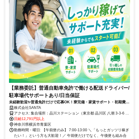
【業務委託】普通自動車免許で働ける配送ドライバー/
駐車場代サポートあり/日当保証
未経験歓迎✨普通免許だけで応募OK！寮完備・家賃サポート・初期費用
立替あり⭐駐禁対策＆車両リース完備で安心スタート◎
株式会社SANTA
アクセス: 集合場所：品川ステーション（東京都 品川区 八潮 3-3-6 東
京レールゲート EAST 1階）
日給12,791円以上
神奈川県横浜市青葉区
勤務時間・曜日: 【午前便のみ】 7:00-13:00 ＼「もっとガッツリ稼ぎ
たい！」という方も大歓迎！／ 午前便だけでなく、午後便も組み合