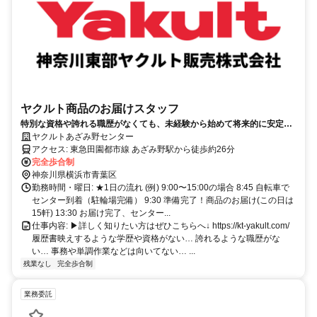
ヤクルト商品のお届けスタッフ
特別な資格や誇れる職歴がなくても、未経験から始めて将来的に安定し
た収入基盤を得られるお仕事です。お届け中は一人で気楽に、困ったと
ヤクルトあざみ野センター
きは仲間に相談できます。まずは見学会に！
アクセス: 東急田園都市線 あざみ野駅から徒歩約26分
完全歩合制
神奈川県横浜市青葉区
勤務時間・曜日: ★1日の流れ (例) 9:00〜15:00の場合 8:45 自転車で
センター到着（駐輪場完備） 9:30 準備完了！商品のお届け(この日は
15軒) 13:30 お届け完了、センター...
仕事内容: ▶詳しく知りたい方はぜひこちらへ↓ https://kt-yakult.com/
履歴書映えするような学歴や資格がない… 誇れるような職歴がな
い… 事務や単調作業などは向いてない… ...
残業なし
完全歩合制
業務委託