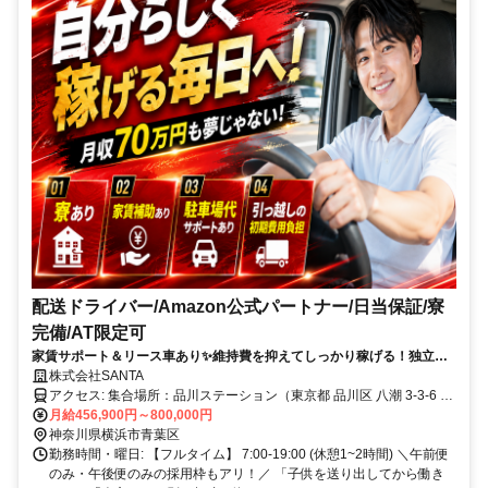
配送ドライバー/Amazon公式パートナー/日当保証/寮
完備/AT限定可
家賃サポート＆リース車あり✨維持費を抑えてしっかり稼げる！独立支
援制度も充実◎
株式会社SANTA
アクセス: 集合場所：品川ステーション（東京都 品川区 八潮 3-3-6 東
京レールゲート EAST 1階）
月給456,900円～800,000円
神奈川県横浜市青葉区
勤務時間・曜日: 【フルタイム】 7:00-19:00 (休憩1~2時間) ＼午前便
のみ・午後便のみの採用枠もアリ！／ 「子供を送り出してから働き