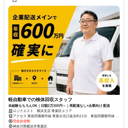
軽自動車での検体回収スタッフ
未経験もちろんOK｜日額2万300円～｜再配達なし×企業向け 配送
ロジクエスト 横浜支店 青葉区エリア
アクセス 東急田園都市線 青葉台北口徒歩約11分、東急田園都市線 藤
が丘（神奈川県）正面口徒歩約23分、東急田園都市線 田奈徒歩約30
完全歩合制
分
神奈川県横浜市青葉区