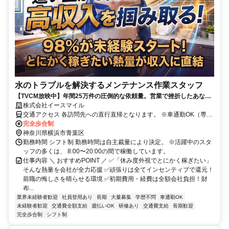
水のトラブルを解決するメンテナンス作業スタッフ
【TVCM放映中】年間25万件の圧倒的な依頼量。営業で挫折したあなた
へ、「一生モノの技術」と「這い上がる覚悟」を武器に、高収入を掴み
株式会社イースマイル
取る。
交通アクセス 各訪問先への直行直帰となります。 ※車通勤OK（専用
車の無償貸与あり） ※交通費全額支給（ガソリン代、高速代・パー
完全歩合制
キング代は全額会社負担）
神奈川県横浜市青葉区
勤務時間 シフト制 勤務時間は自主裁量により決定。 ※活躍中のスタ
ッフの多くは、 8:00〜20:00の間で稼働しています。
仕事内容 ＼ おすすめPOINT ／ ✅「休み度外視でとにかく稼ぎたい」
そんな熱量を会社が全力応援 ✅頑張りは全てインセンティブで還元！
前職の悔しさを晴らせる環境 ✅初期費用・経費は全額会社負担！財
布...
業界未経験者歓迎
社員登用あり
長期
大量募集
学歴不問
車通勤OK
未経験者歓迎
交通費全額支給
週払いOK
研修あり
交通費支給
長期歓迎
完全歩合制
シフト制