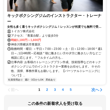
キックボクシングジムのインストラクター・トレーナ
ー
女性も多く通うキックボクシングジム！レッスンが何度でも無料で受け
られる特典付き☆
トイカツ株式会社
アクセス: 「青葉台駅」より徒歩3分
時給1,180円～1,600円
神奈川県横浜市青葉区
勤務時間・曜日: ＜平日＞7:00～23:00 ＜土・日＞12:00～18:00 * 週1
日～､1日4時間～応相談 * 朝に働きたい方や夕方に働きたい方などご
相談に応じます。 * フルタイムの方も...
仕事内容: お客様のトレーニングプラン作成、技術指導などのキック
ボクシングジムでのインストラクター業務をお任せします。 ※その
他、清掃、事務作業もお願いします。 【パーソナルトレーニングに
ついて】...
社員登用あり
週2・3日からOK
昇給あり
前へ
次へ
1
2
3
4
5
この条件の新着求人を受け取る