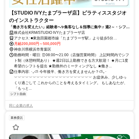
【STUDIO IVYたまプラーザ店】ピラティススタジオ
のインストラクター
「働き方を変えたい」経験者へ✨集客なし＆指導に集中♬週2～・シフト
自由！月50万円以上も可能◎
株式会社KRM/STUDIO IVYたまプラーザ店
アクセス: ■東急田園都市線「たまプラーザ駅」より徒歩5分
୨୧･･･････････････････････････････････୨୧ 田園都市線で通勤便利！
月給200,000円～500,000円
青葉台・溝の口・二子玉川・渋谷・ 長津田方面からも◎
神奈川県横浜市青葉区
勤務時間・曜日: ⏰08:00〜21:00（店舗営業時間） 上記時間内でシフ
ト制（休憩時間あり） ★週2日以上勤務できる方大歓迎！ ★月に1度
希望のシフトを提出 ★勤務外のミーティングなし ★働き...
仕事内容: ･｡⛅ 今年後半、働き方を変えませんか？⛅｡･
︶︶︶︶︶︶︶︶︶︶︶︶︶︶︶︶︶︶︶︶︶ お盆休み、少しゆっ
くり過ごして これからのことを考えるタイミング。 もしあなたが、
「もっと...
シフト自由
同じ企業の求人
業務委託