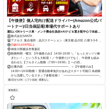
【午後便】個人宅向け配送ドライバー(Amazon公式パ
ートナー)/日当保証/駐車場代サポートあり
週払いOK✨リース車・メンテ費会社負担⭐AIナビ＆置き配中心で未経験
も安心◎午後から無理なく働けます！
株式会社SANTA
アクセス: 集合場所：品川ステーション（東京都 品川区 八潮 3-3-6 東
京レールゲート EAST 1階）
日給10,659円以上
神奈川県横浜市青葉区
勤務時間・曜日: 【午後便のみ】 14:00-19:00 ＼「もっとガッツリ稼
ぎたい！」という方も大歓迎！／ 午後便だけでなく、午前便も組み
合わせた【フルタイム勤務（7:00〜19:00）】への切...
仕事内容: ╭━━━━━━━━━━━━━━╮ ✨【午後便のみ】
14:00〜19:00勤務！ 普通自動車免許があればスタート可能◎ 未経験
から活躍しているスタッフ多数在籍！ ╰━━━━━━━━━━━━...
週1日からOK
シフト自由
残業なし
業務委託