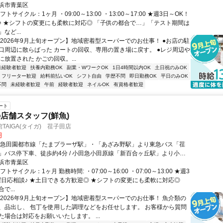
ざみ野ガーデンズ」バス停下車徒歩10分
浜市青葉区
トサイクル：1ヶ月 ・09:00～13:00 ・13:00～17:00 ★週3日～OK！
♪ ★シフトの変更にも柔軟に対応◎ 「子供の都合で…」「テスト期間は
など...
【2026年9月上旬オープン】地域密着型スーパーでのお仕事！ ●お店の駐
口周辺に散らばった カートの回収、専用の置き場に戻す。 ●レジ周辺や
放置された かごの回収。...
未経験者歓迎
扶養内勤務OK
副業・WワークOK
1日4時間以内OK
土日祝のみOK
フリーター歓迎
給料前払いOK
シフト自由
学歴不問
即日勤務OK
平日のみOK
不問
未経験者歓迎
午前
経験者歓迎
ネイルOK
有資格者歓迎
ート
店舗スタッフ(鮮魚)
TAIGA(タイガ) 荏子田店
円
東急田園都市線「たまプラーザ駅」・「あざみ野駅」より東急バス「荏
」バス停下車、徒歩約4分 / 小田急小田原線「新百合ヶ丘駅」より小田
ざみ野ガーデンズ」バス停下車徒歩10分
浜市青葉区
トサイクル：1ヶ月 勤務時間: ・07:00～16:00 ・07:00～13:00 ★週3
曜日応相談♪ ★土日できる方歓迎◎ ★シフトの変更にも柔軟に対応◎
で...
【2026年9月上旬オープン】地域密着型スーパーでのお仕事！ 魚介類の
、品出し、 包丁を使用した調理などをお任せします。 お客様から質問
た場合は対応をお願いいたします。 ...