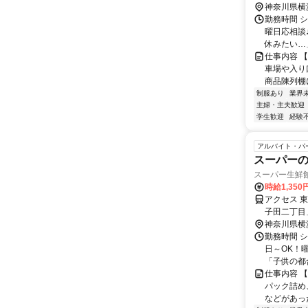
急バス「あ
神奈川県横
勤務時間 シフ
曜日応相談
休みたい…」
仕事内容 
車場や入り
商品陳列棚に
制服あり
業界
主婦・主夫歓迎
学生歓迎
経験
アルバイト・パ
スーパーの
スーパー生鮮館
時給1,350
アクセス 
子田二丁目
急バス「あ
神奈川県横
勤務時間 シフ
日～OK！
「子供の都合
仕事内容 
パック詰め
などがあっ