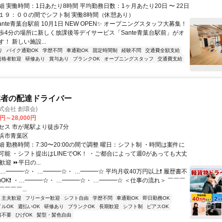
 実働時間：1日あたり8時間 平均勤務日数：1ヶ月あたり20日 〜 22日
１９：００の間でシフト制 実働8時間（休憩あり）
ante青葉台駅前 10月1日 NEW OPEN✨ オープニングスタッフ大募集！
歩4分の場所に新しく放課後等デイサービス「Sante青葉台駅前」がオ
！ 新しい施設...
り
バイク通勤OK
学歴不問
車通勤OK
固定時間制
経験不問
交通費全額支給
資格者歓迎
研修あり
賞与あり
ブランクOK
オープニングスタッフ
交通費支給
業者の配達ドライバー
式会社 創環会)
0円～28,000円
セス 市が尾駅より徒歩7分
浜市青葉区
 勤務時間：7:30〜20:00の間で調整 曜日：シフト制 ・時間は案件に
可能 ・シフト提出はLINEでOK！ ・ご都合によって週0があっても大丈
歓迎 ⏩平日の...
…━━━☆・ …━━━☆・ …━━━☆ 平均月収40万円以上❗ 履歴書不
AT)OK❗ ・…━━━☆・ …━━━☆・ …━━━☆ ＜仕事の流れ＞ ￣￣￣
￣￣￣...
・主夫歓迎
フリーター歓迎
シフト自由
学歴不問
車通勤OK
即日勤務OK
イルOK
週払いOK
研修あり
ブランクOK
長期歓迎
シフト制
ピアスOK
書不要
ひげOK
髪型・髪色自由