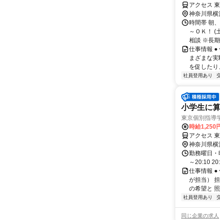
アクセス 
神奈川県横
時間帯 朝
～ＯＫ！ (
相談 ※長期休
仕事情報 
まざまな実
を促したり
社員登用あり
小学生に算
東京個別指導
時給1,250
アクセス 
神奈川県横
勤務曜日・時間
～20:10 2
仕事情報 
が担当） 
の希望と 照
社員登用あり
同じ企業の求人