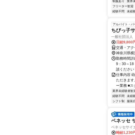
制服あり
業界
フリーター歓迎
経験不問
未経
アルバイト・パ
ちびっ子
一般社団法人
日給9,80
交通・アク
神奈川県横
勤務時間詳細
9：30～1
談ください
仕事内容 
ただきます
ー業務 ■ス
業界未経験者歓
経験不問
未経
シフト制
服装
ベネッセ 
ベネッセサイ
時給1,23