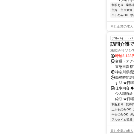
制服あり
業界
主婦・主夫歓迎
平日のみOK
学
同じ企業の求人
アルバイト・パ
訪問介護
株式会社ソシ
時給2,128
交通・アク
東急田園都
神奈川県横
勤務時間詳細
す◎ ★日
仕事内容 
今入職祝金
給◎ ★日曜
制服あり
扶養
土日祝のみOK
平日のみOK
未
フルタイム歓迎
同じ企業の求人