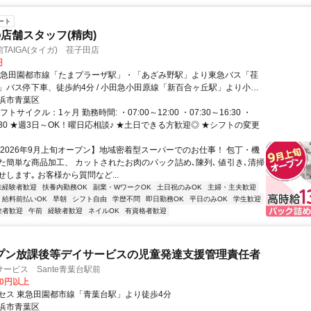
ート
店舗スタッフ(精肉)
TAIGA(タイガ) 荏子田店
円
東急田園都市線「たまプラーザ駅」・「あざみ野駅」より東急バス「荏
」バス停下車、徒歩約4分 / 小田急小田原線「新百合ヶ丘駅」より小田
ざみ野ガーデンズ」バス停下車徒歩10分
浜市青葉区
トサイクル：1ヶ月 勤務時間: ・07:00～12:00 ・07:30～16:30 ・
16:30 ★週3日～OK！曜日応相談♪ ★土日できる方歓迎◎ ★シフトの変更
【2026年9月上旬オープン】地域密着型スーパーでのお仕事！ 包丁・機
た簡単な商品加工、 カットされたお肉のパック詰め､陳列､ 値引き､清掃
します｡ お客様から質問など...
未経験者歓迎
扶養内勤務OK
副業・WワークOK
土日祝のみOK
主婦・主夫歓迎
給料前払いOK
早朝
シフト自由
学歴不問
即日勤務OK
平日のみOK
学生歓迎
験者歓迎
午前
経験者歓迎
ネイルOK
有資格者歓迎
プン放課後等デイサービスの児童発達支援管理責任者
ービス Sante青葉台駅前
00円以上
セス 東急田園都市線「青葉台駅」より徒歩4分
浜市青葉区