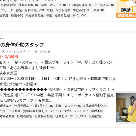
未経験者歓迎
扶養内勤務OK
副業・WワークOK
1日4時間以内OK
土日祝のみOK
フリーター歓迎
給料前払いOK
早朝
シフト自由
学歴不問
即日勤務OK
生歓迎
経験不問
未経験者歓迎
午前
経験者歓迎
ネイルOK
ート
での身体介助スタッフ
アスメディカルケア 希~のぞみ~
円～2,180円
セス ＜「希〜のぞみ〜」＞ 横浜ブルーライン「中川駅」より徒歩9分、
市線「あざみ野駅」より徒歩15分
浜市青葉区
 7:00〜20:00 週1日～、1日1h～OK！ お好きな曜日・時間帯で働けま
曜出勤は時給35％割増★
◆◆◆◆◆◆◆◆◆◆◆◆◆◆ 福利厚生・待遇は市内トップクラス！ 只
５万進呈 週1日～OK！学歴・年齢不問！ ★ミニボーナス＆精勤手当支
日は時給35％アップ！ ★先輩...
内勤務OK
社員登用あり
週1日からOK
副業・WワークOK
1日4時間以内OK
主婦・主夫歓迎
資格取得支援あり
フリーター歓迎
シフト自由
学歴不問
経験者歓迎
経験者歓迎
有資格者歓迎
研修あり
ブランクOK
長期歓迎