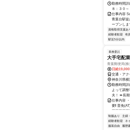
勤務時間詳細
８：３０～
仕事内容 S
青葉台駅徒
ープンします
資格取得支援あ
経験者歓迎
有
駅近5分以内
業務委託
大手宅配
青葉郵便局(株
日給19,00
交通・アク
神奈川県横
勤務時間詳細
よって調整
夫！ ⏩長期
仕事内容 ・
要❗ 普免(
￣￣￣￣￣￣
制服あり
主婦
経験者歓迎
ネ
服装自由
履歴