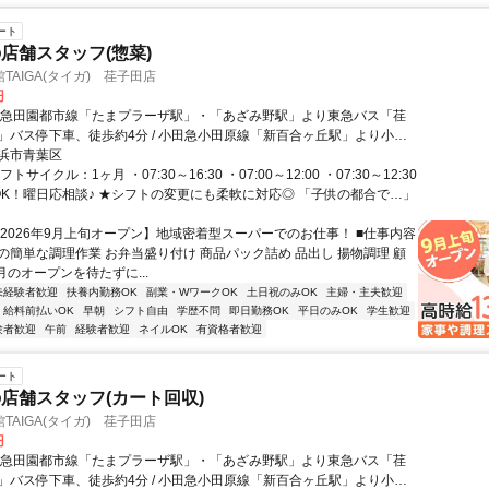
ート
店舗スタッフ(惣菜)
TAIGA(タイガ) 荏子田店
円
東急田園都市線「たまプラーザ駅」・「あざみ野駅」より東急バス「荏
」バス停下車、徒歩約4分 / 小田急小田原線「新百合ヶ丘駅」より小田
ざみ野ガーデンズ」バス停下車徒歩10分
浜市青葉区
トサイクル：1ヶ月 ・07:30～16:30 ・07:00～12:00 ・07:30～12:30
OK！曜日応相談♪ ★シフトの変更にも柔軟に対応◎ 「子供の都合で…」
【2026年9月上旬オープン】地域密着型スーパーでのお仕事！ ■仕事内容
の簡単な調理作業 お弁当盛り付け 商品パック詰め 品出し 揚物調理 顧
月のオープンを待たずに...
未経験者歓迎
扶養内勤務OK
副業・WワークOK
土日祝のみOK
主婦・主夫歓迎
給料前払いOK
早朝
シフト自由
学歴不問
即日勤務OK
平日のみOK
学生歓迎
験者歓迎
午前
経験者歓迎
ネイルOK
有資格者歓迎
ート
店舗スタッフ(カート回収)
TAIGA(タイガ) 荏子田店
円
東急田園都市線「たまプラーザ駅」・「あざみ野駅」より東急バス「荏
」バス停下車、徒歩約4分 / 小田急小田原線「新百合ヶ丘駅」より小田