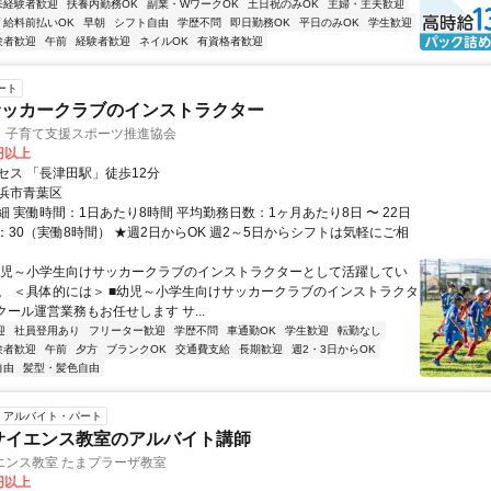
未経験者歓迎
扶養内勤務OK
副業・WワークOK
土日祝のみOK
主婦・主夫歓迎
給料前払いOK
早朝
シフト自由
学歴不問
即日勤務OK
平日のみOK
学生歓迎
験者歓迎
午前
経験者歓迎
ネイルOK
有資格者歓迎
ート
サッカークラブのインストラクター
 子育て支援スポーツ推進協会
0円以上
セス 「長津田駅」徒歩12分
浜市青葉区
 実働時間：1日あたり8時間 平均勤務日数：1ヶ月あたり8日 〜 22日
8：30（実働8時間） ★週2日からOK 週2～5日からシフトは気軽にご相
幼児～小学生向けサッカークラブのインストラクターとして活躍してい
。 ＜具体的には＞ ■幼児～小学生向けサッカークラブのインストラクタ
クール運営業務もお任せします サ...
迎
社員登用あり
フリーター歓迎
学歴不問
車通勤OK
学生歓迎
転勤なし
験者歓迎
午前
夕方
ブランクOK
交通費支給
長期歓迎
週2・3日からOK
自由
髪型・髪色自由
アルバイト・パート
サイエンス教室のアルバイト講師
エンス教室 たまプラーザ教室
0円以上