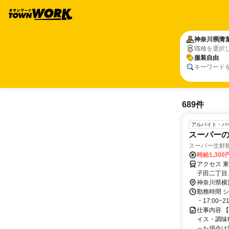
神奈川県
青
職種を選択
服装自由
キーワード
689件
アルバイト・パ
スーパーの
スーパー生鮮館
時給1,300
アクセス 
子田二丁目
急バス「あ
神奈川県横
勤務時間 シフ
・17:00
仕事内容 
イス・調味
った場合は対