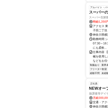
アルバイト・パ
スーパーの
スーパー生鮮館
時給1,350
アクセス 
子田二丁目
急バス「あ
神奈川県横
勤務時間 シフ
07:30～
にも柔軟...
仕事内容 
械を使用し
などをお任せ
制服あり
業界
フリーター歓迎
経験不問
未経
正社員
NEWオー
放課後等デイサ
月給300,0
交通・アク
神奈川県横