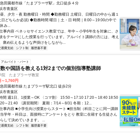
東急田園都市線「たまプラーザ駅」北口徒歩４分
浜市青葉区
、昼、夕方・夜 勤務曜日・時間 ◆勤務曜日 土曜日、日曜日の中から週１
土日どちらか必須) ◆勤務時間 曜日｜土・日 時間｜8:00～19:00の中で
み...
● 仕事内容 ベネッセサイエンス教室では、年中～小学6年生を対象に、さ
験をテーマにした授業を行っています。アルバイト講師の方には、考え
、褒め伝えるような声掛けをしながら...
交通費支給
シフト制
履歴書不要
アルバイト・パート
数や国語を教える1対2までの個別指導塾講師
学院 たまプラーザ教室
円～1,760円
東急田園都市線 たまプラーザ駅北口 徒歩2分
浜市青葉区
 週1日、1授業～OK 〈コマ割〉 15:50～17:10 17:20～18:40 18:50
0:20～21:40 〈講習期間〉 夏期：7/14～8/31 冬期：12...
● 仕事内容 ■小学生向け授業からスタート ■担当制（科目ごとに同一講師
担当学年・科目は、面接時にアンケートをとり 教室に在籍する生徒さん
らして決めていきます。 ...
交通費支給
シフト制
履歴書不要