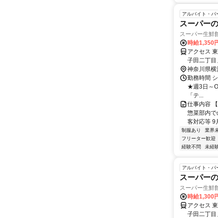
アルバイト・パ
スーパーの
スーパー生鮮館
時給1,350
アクセス 
子田二丁目
急バス「あ
神奈川県横
勤務時間 シフ
★週3日～
「テ...
仕事内容 
惣菜部内で
客対応等 9
制服あり
業界
フリーター歓迎
経験不問
未経
アルバイト・パ
スーパーの
スーパー生鮮館
時給1,300
アクセス 
子田二丁目