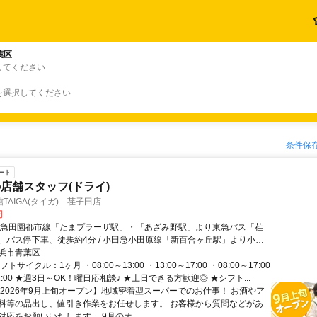
葉区
してください
を選択してください
条件保
ート
店舗スタッフ(ドライ)
TAIGA(タイガ) 荏子田店
円
東急田園都市線「たまプラーザ駅」・「あざみ野駅」より東急バス「荏
」バス停下車、徒歩約4分 / 小田急小田原線「新百合ヶ丘駅」より小田
ざみ野ガーデンズ」バス停下車徒歩10分
浜市青葉区
トサイクル：1ヶ月 ・08:00～13:00 ・13:00～17:00 ・08:00～17:00
~21:00 ★週3日～OK！曜日応相談♪ ★土日できる方歓迎◎ ★シフト...
【2026年9月上旬オープン】地域密着型スーパーでのお仕事！ お酒やア
料等の品出し、値引き作業をお任せします。 お客様から質問などがあ
応をお願いいたします。 9月のオ...