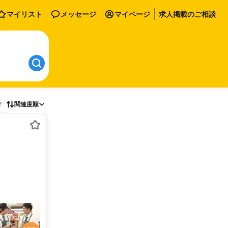
マイリスト
メッセージ
マイページ
求人掲載のご相談
存
関連度順