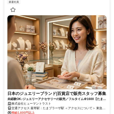
派遣社員
日本のジュエリーブランド|百貨店で販売スタッフ募集
未経験OK♪ジュエリーアクセサリーの販売／フルタイム＠1600【たまプ
ラーザ】（SS-1356）
株式会社ヒューマントラスト
交通アクセス 最寄駅：たまプラーザ駅 ＜アクセスについて＞ 東急田
園都市線 「たまプラーザ駅」から徒歩2分
時給1,600円以上