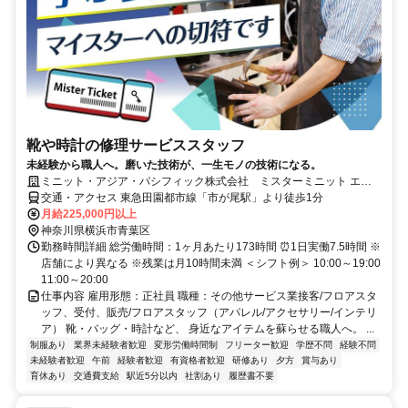
靴や時計の修理サービススタッフ
未経験から職人へ。磨いた技術が、一生モノの技術になる。
ミニット・アジア・パシフィック株式会社 ミスターミニット エト
モ市が尾店
交通・アクセス 東急田園都市線「市が尾駅」より徒歩1分
月給225,000円以上
神奈川県横浜市青葉区
勤務時間詳細 総労働時間：1ヶ月あたり173時間 ⏰1日実働7.5時間 ※
店舗により異なる ※残業は月10時間未満 ＜シフト例＞ 10:00～19:00
11:00～20:00
仕事内容 雇用形態：正社員 職種：その他サービス業接客/フロアスタ
ッフ、受付、販売/フロアスタッフ（アパレル/アクセサリー/インテリ
ア） 靴・バッグ・時計など、 身近なアイテムを蘇らせる職人へ。 ...
制服あり
業界未経験者歓迎
変形労働時間制
フリーター歓迎
学歴不問
経験不問
未経験者歓迎
午前
経験者歓迎
有資格者歓迎
研修あり
夕方
賞与あり
育休あり
交通費支給
駅近5分以内
社割あり
履歴書不要