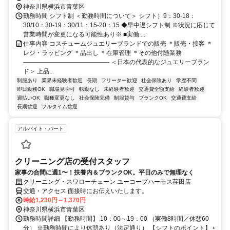
神奈川県横浜市青葉区
勤務時間 シフト制 ＜勤務時間について＞ シフト）9：30-18：
30/10：30-19：30/11：15-20：15 ◆早中遅シフト制 ※状況に応じて
営業時間が変更になる可能性あり※ ■実働:...
仕事内容 コスチュームジュエリーブランドでの販売 ＊販売・接客 ＊
レジ・ラッピング ＊品出し ＊在庫管理 ＊その他付随業務
―――――――――――――― ＜日本の代表的なジュエリーブラン
ド＞ 上品...
制服あり
業界未経験者歓迎
長期
フリーター歓迎
社会保険あり
学歴不問
即日勤務OK
職場見学可
転勤なし
未経験者歓迎
交通費全額支給
経験者歓迎
週払いOK
職種変更なし
社会保険完備
制服貸与
ブランクOK
交通費支給
長期歓迎
フルタイム歓迎
アルバイト・パート
クリーニング店の受付スタッフ
家事の合間に週1〜！扶養内＆ブランクOK。平日のみで無理なく
クリーニング・スワローチェーン ユーコープハーモス荏田店
交通・アクセス 面接時にお伝えいたします。
時給1,230円～1,370円
神奈川県横浜市青葉区
勤務時間詳細 【勤務時間】 10：00～19：00 （実働8時間／休憩60
分） ※勤務時間により休憩あり（法定通り） 【シフトのポイント】 ◦