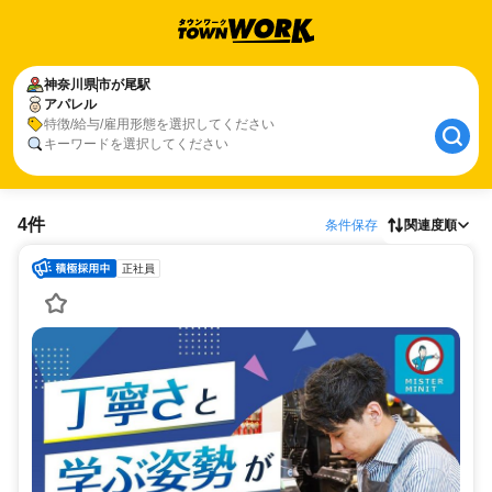
神奈川県
市が尾駅
アパレル
特徴/給与/雇用形態を選択してください
キーワードを選択してください
4件
条件保存
関連度順
正社員