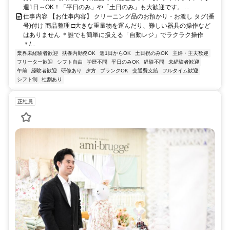
週1日～OK！「平日のみ」や「土日のみ」も大歓迎です。 ...
仕事内容 【お仕事内容】 クリーニング品のお預かり・お渡し タグ(番
号)付け 商品整理 □大きな重量物を運んだり、難しい器具の操作など
はありません ＊誰でも簡単に扱える「自動レジ」でラクラク操作
＊/...
業界未経験者歓迎
扶養内勤務OK
週1日からOK
土日祝のみOK
主婦・主夫歓迎
フリーター歓迎
シフト自由
学歴不問
平日のみOK
経験不問
未経験者歓迎
午前
経験者歓迎
研修あり
夕方
ブランクOK
交通費支給
フルタイム歓迎
シフト制
社割あり
正社員