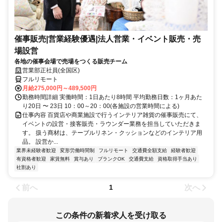
催事販売|営業経験優遇|法人営業・イベント販売・売
場設営
各地の催事会場で売場をつくる販売チーム
営業部正社員(全国区)
フルリモート
月給275,000円～489,500円
勤務時間詳細 実働時間：1日あたり8時間 平均勤務日数：1ヶ月あた
り20日 〜 23日 10：00～20：00(各施設の営業時間による)
仕事内容 百貨店や商業施設で行うインテリア雑貨の催事販売にて、
イベントの設営・接客販売・ラウンダー業務を担当していただきま
す。 扱う商材は、テーブルリネン・クッションなどのインテリア用
品。 設営か...
業界未経験者歓迎
変形労働時間制
フルリモート
交通費全額支給
経験者歓迎
有資格者歓迎
家賃無料
賞与あり
ブランクOK
交通費支給
資格取得手当あり
社割あり
前へ
次へ
1
この条件の新着求人を受け取る