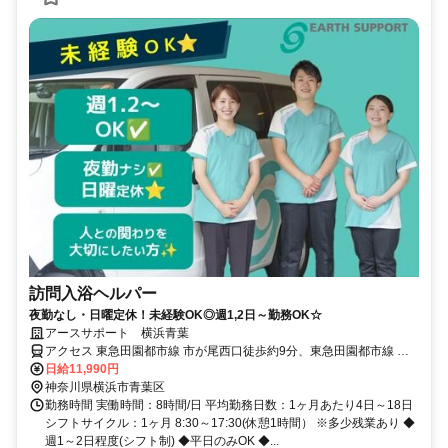
訪問入浴ヘルパー
夜勤なし・日曜定休！未経験OK◎週1,2日～勤務OK☆
アースサポート 横浜青葉
アクセス 東急田園都市線 市が尾西口徒歩約9分、東急田園都市線 江
田（神奈川県）西口徒歩約20分、東急田園都市線 藤が丘（神奈川
日給11,990円
県）正面口徒歩約26分
神奈川県横浜市青葉区
勤務時間 実働時間：8時間/日 平均勤務日数：1ヶ月あたり4日～18日
シフトサイクル：1ヶ月 8:30～17:30(休憩1時間） ※多少残業あり ◆
週1～2日程度(シフト制) ◆平日のみOK ◆...