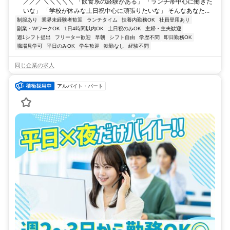
／／／ ＼＼＼＼＼ 「飲食系の経験がある」 「ランチ帯中心に働きた
いな」 「学校が休みな土日祝中心に頑張りたいな」 そんなあなた...
制服あり
業界未経験者歓迎
ランチタイム
扶養内勤務OK
社員登用あり
副業・WワークOK
1日4時間以内OK
土日祝のみOK
主婦・主夫歓迎
週1シフト提出
フリーター歓迎
早朝
シフト自由
学歴不問
即日勤務OK
職場見学可
平日のみOK
学生歓迎
転勤なし
経験不問
同じ企業の求人
アルバイト・パート