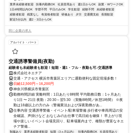
業界未経験者歓迎
扶養内勤務OK
社員登用あり
週1日からOK
副業・WワークOK
1日4時間以内OK
学歴不問
平日のみOK
学生歓迎
経験不問
未経験者歓迎
経験者歓迎
残業なし
有資格者歓迎
研修あり
夕方
交通費支給
長期歓迎
駅近5分以内
週2・3日からOK
同じ企業の求人
アルバイト・パート
交通誘導警備員(夜勤)
経験者も未経験者も歓迎！短期・週1・フル・夜勤も可♪交通誘導
株式会社ネエチア
交通・アクセス 横浜市青葉区エリアに通勤便利な固定現場多数！
日給12,500円～16,200円
神奈川県横浜市青葉区
勤務時間詳細 実働時間：1日あたり8時間 平均勤務日数：1ヶ月あた
り1日 〜 21日 夜勤：20:30～翌5:30 （実働8時間／休憩1時間） ※夜
勤は18歳以上の方のみ（警備業法および深夜勤務があ...
仕事内容 交通誘導警備・イベント/駐車場警備 歩行者や車両周辺の安
全確認、声掛けなど おなじみのお仕事で高日給を確保！ 早上がり現
場や楽しいイベント会場見回り、駐車場案内まで、種類が豊富なネエ
チア警備...
制服あり
業界未経験者歓迎
短期（3ヵ月以内）
扶養内勤務OK
社員登用あり