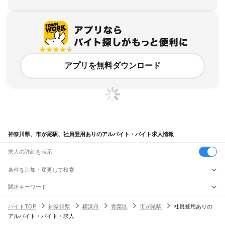
アプリを無料ダウンロード
神奈川県、市が尾駅、社員登用ありのアルバイト・バイト求人情報
求人の詳細を表示
条件を追加・変更して検索
市区町村を追加・変更
関連キーワード
完全在宅ワーク 全国
シール貼り 在宅
現在地周辺
ガチャガチャ
犬カフェ
神奈川県
駅を追加・変更
バイトTOP
神奈川県
横浜市
青葉区
市が尾駅
社員登用ありの
神奈川県
すべて
アルバイト・バイト・求人
横浜市
すべて
職種を追加・変更
JR東海道本線(東京～熱海)
鶴見区
神奈川区
西区
中区
南区
保土ケ谷区
磯子区
金沢区
港北区
戸塚区
港南区