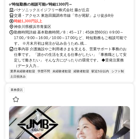
✅時短勤務の相談可能✅時給1300円～
パナソニックエイジフリー株式会社 藤が丘店
交通・アクセス 東急田園調布市線「市が尾駅」より徒歩8分
時給1,300円以上
神奈川県横浜市青葉区
勤務時間詳細 基本勤務時間／8：45～17：45(休憩60分) ※9:00～
17:00／9:00～16:00／10:00～17:00など、時短勤務もご相談可能で
す。 ※月末月初は発注が込み合うため､残...
仕事内容 介護施設やご利用者さまを支える、営業サポート事務のお
仕事です。 「誰かの生活を支える仕事がしたい」「事務職として安
定して働きたい」 そんな方にぴったりの環境です。 ◆受発注業務
（データ入力...
業界未経験者歓迎
学歴不問
未経験者歓迎
経験者歓迎
駅近5分以内
シフト制
土日祝休み
業務委託