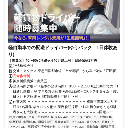
軽自動車での配送ドライバー(ゆうパック 1日体験あ
り)
【青葉区】40〜60代活躍✨月40万以上可！日給保証1万円
JMB株式会社
交通・アクセス 東急田園都市線「市が尾駅」から車で3分/「江田駅」
から車で5分 ※車・バイク通勤OK！
完全歩合制
神奈川県横浜市青葉区
勤務時間詳細 ✅《基本の勤務時間》 8:00 〜 21:00 ■上記時間での「1
日通し勤務」が できる方大歓迎 ■週4日勤務～OK ✨フルタイム・週5
日入れる方歓迎 ⭐《時短勤務も可能》 ・朝...
仕事内容 ＝＝＝＝＝＝＝＝＝＝＝＝＝＝＝＝＝ 横浜市青葉区エリア
残り4名募集 ゆうパック配送 業務委託採用です◎ 初心者さんも経験
者さんも大歓迎 ＝＝＝＝＝＝＝＝＝＝＝＝＝＝＝＝＝ ⭐固定ルー...
社員登用あり
主婦・主夫歓迎
60代も応募可
フリーター歓迎
バイク通勤OK
学歴不問
車通勤OK
職場見学可
経験者歓迎
ネイルOK
週払いOK
研修あり
ブランクOK
長期歓迎
完全歩合制
シフト制
ピアスOK
服装自由
履歴書不要