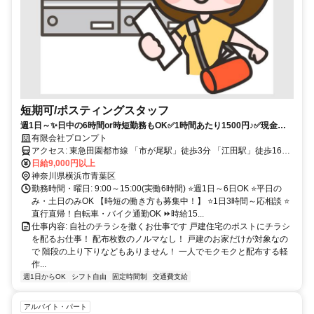
短期可/ポスティングスタッフ
週1日～✨日中の6時間or時短勤務もOK✅1時間あたり1500円♪✅現金手
渡し・日払いOK✅友達と一緒に応募もOK
有限会社プロンプト
アクセス: 東急田園都市線 「市が尾駅」徒歩3分 「江田駅」徒歩16分
「藤が丘駅」徒歩22分 ※市ヶ尾本社へ集合 ※直行直帰も相談OK
日給9,000円以上
神奈川県横浜市青葉区
勤務時間・曜日: 9:00～15:00(実働6時間) ⭐週1日～6日OK ⭐平日の
み・土日のみOK 【時短の働き方も募集中！】 ⭐1日3時間～応相談 ⭐
直行直帰！自転車・バイク通勤OK ⏩時給15...
仕事内容: 自社のチラシを撒くお仕事です 戸建住宅のポストにチラシ
を配るお仕事！ 配布枚数のノルマなし！ 戸建のお家だけが対象なの
で 階段の上り下りなどもありません！ 一人でモクモクと配布する軽
作...
週1日からOK
シフト自由
固定時間制
交通費支給
アルバイト・パート