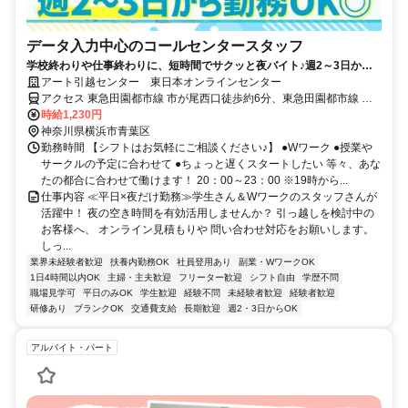
データ入力中心のコールセンタースタッフ
学校終わりや仕事終わりに、短時間でサクッと夜バイト♪週2～3日から
自分のペースで働けます★コミュ力身につく研修あり
アート引越センター 東日本オンラインセンター
アクセス 東急田園都市線 市が尾西口徒歩約6分、東急田園都市線 藤
が丘（神奈川県）正面口徒歩約18分 市が尾駅より徒歩6分
時給1,230円
神奈川県横浜市青葉区
勤務時間 【シフトはお気軽にご相談ください♪】 ●Wワーク ●授業や
サークルの予定に合わせて ●ちょっと遅くスタートしたい 等々、あな
たの都合に合わせて働けます！ 20：00～23：00 ※19時から...
仕事内容 ≪平日×夜だけ勤務≫学生さん＆Wワークのスタッフさんが
活躍中！ 夜の空き時間を有効活用しませんか？ 引っ越しを検討中の
お客様へ、 オンライン見積もりや 問い合わせ対応をお願いします。
しっ...
業界未経験者歓迎
扶養内勤務OK
社員登用あり
副業・WワークOK
1日4時間以内OK
主婦・主夫歓迎
フリーター歓迎
シフト自由
学歴不問
職場見学可
平日のみOK
学生歓迎
経験不問
未経験者歓迎
経験者歓迎
研修あり
ブランクOK
交通費支給
長期歓迎
週2・3日からOK
アルバイト・パート