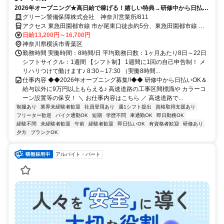
2026年オープニング★高日給で稼げる！嬉しい特典→研修中から日払い
可能！未経験OK！週3日～融通◎
グリーン警備保障株式会社 神奈川営業所/811
アクセス 東急田園都市線 市が尾東口徒歩約5分、東急田園都市線 江
田（神奈川県）東口徒歩約22分、東急田園都市線 藤が丘（神奈川
日給13,200円～16,700円
県）正面口徒歩約23分 市が尾駅周辺の現場★直行直帰OK★神奈川県
神奈川県横浜市青葉区
内に現場多数
勤務時間 実働時間：8時間/日 平均勤務日数：1ヶ月あたり8日～22日
シフトサイクル：1週間 【シフト制】 1週間に1回の自己申告制！ メ
リハリつけて働けます♪ 8:30～17:30 （実働8時間...
仕事内容 ◆◆2026年オープニング募集!!◆◆ 研修中から日払いOK＆
給与以外に9万円以上もらえる♪ 高速道路の工事区間標識や カラーコ
ーン設置等の保安！ ＼ お仕事内容はこちら ／ 高速道路で...
制服あり
業界未経験者歓迎
社員登用あり
週1シフト提出
資格取得支援あり
フリーター歓迎
バイク通勤OK
短期
学歴不問
車通勤OK
即日勤務OK
経験不問
未経験者歓迎
午前
経験者歓迎
即日払いOK
有資格者歓迎
研修あり
夕方
ブランクOK
アルバイト・パート