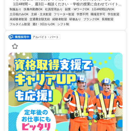
1日4時間～、週3日～相談ください ・学校の授業に合わせてバイト...
制服あり
扶養内勤務OK
社員登用あり
副業・WワークOK
1日4時間以内OK
土日祝のみOK
主婦・主夫歓迎
フリーター歓迎
学歴不問
職場見学可
学生歓迎
未経験者歓迎
交通費全額支給
経験者歓迎
研修あり
ブランクOK
長期歓迎
フルタイム歓迎
週2・3日からOK
シフト制
アルバイト・パート