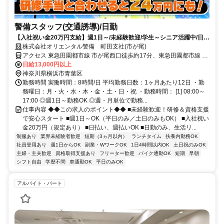
警備スタッフ(交通誘導)/日勤
【入社祝い金20万円支給】週1日～/未経験歓迎/学生～シニア活躍中/日払
い・週払いOK/履歴書不要！
株式会社オリエンタル警備 町田支社(市が尾)
アクセス 東急田園都市線 市が尾西口徒歩約17分、東急田園都市線 藤
が丘（神奈川県）正面口徒歩約27分、東急田園都市線 江田（神奈川
日給13,000円以上
県）西口徒歩約28分 (面接地/町田支社)東京都町田市森野１丁目１３
神奈川県横浜市青葉区
－３ 竹内ビル４Ｆ
勤務時間 実働時間：8時間/日 平均勤務日数：1ヶ月あたり12日 ・勤
務曜日：月・火・水・木・金・土・日・祝 ・勤務時間： [1] 08:00～
17:00 ◎週1日～勤務OK ◎週・月単位で勤務...
仕事内容 ◆◆この求人のポイント◆◆ ■未経験歓迎！研修＆資格支援
で安心スタート ■週1日～OK（平日のみ／土日のみもOK） ■入社祝い
金20万円（規定あり） ■日払い、週払いOK ■日勤のみ、生活リ...
制服あり
業界未経験者歓迎
短期（3ヵ月以内）
ランチタイム
扶養内勤務OK
社員登用あり
週1日からOK
副業・WワークOK
1日4時間以内OK
土日祝のみOK
主婦・主夫歓迎
資格取得支援あり
フリーター歓迎
バイク通勤OK
短期
早朝
シフト自由
学歴不問
車通勤OK
平日のみOK
アルバイト・パート