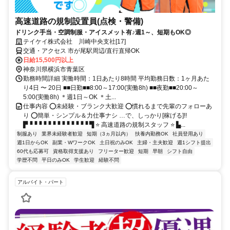
高速道路の規制設置員(点検・警備)
ドリンク手当・空調制服・アイスメット有♪週1～、短期もOK◎
テイケイ株式会社 川崎中央支社[17]
交通・アクセス 市が尾駅周辺/直行直帰OK
日給15,500円以上
神奈川県横浜市青葉区
勤務時間詳細 実働時間：1日あたり8時間 平均勤務日数：1ヶ月あた
り4日 〜 20日 ■■日勤■■8:00～17:00(実働8h) ■■夜勤■■20:00～
5:00(実働8h) ＊週1日～OK ＊土...
仕事内容 ⭕未経験・ブランク大歓迎 ⭕慣れるまで先輩のフォローあ
り ⭕簡単・シンプル＆力仕事ナシ …で、しっかり[稼げる]!!
▛▝▝▝▝▝▝▝▝▝▝▝▝▝ ▜ ⭐ 高速道路の規制スタッフ ⭐ ▙...
制服あり
業界未経験者歓迎
短期（3ヵ月以内）
扶養内勤務OK
社員登用あり
週1日からOK
副業・WワークOK
土日祝のみOK
主婦・主夫歓迎
週1シフト提出
60代も応募可
資格取得支援あり
フリーター歓迎
短期
早朝
シフト自由
学歴不問
平日のみOK
学生歓迎
経験不問
アルバイト・パート