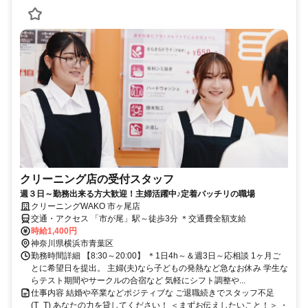
クリーニング店の受付スタッフ
週３日～勤務出来る方大歓迎！主婦活躍中♪定着バッチリの職場
クリーニングWAKO 市ヶ尾店
交通・アクセス 「市が尾」駅～徒歩3分 ＊交通費全額支給
時給1,400円
神奈川県横浜市青葉区
勤務時間詳細 【8:30～20:00】 ＊1日4h～＆週3日～応相談 1ヶ月ご
とに希望日を提出。 主婦(夫)なら子どもの発熱など急なお休み 学生な
らテスト期間やサークルの合宿など 気軽にシフト調整や...
仕事内容 結婚や卒業などポジティブな ご退職続きでスタッフ不足
(T_T) あなたの力を貸してください！ ＜まずお伝えしたいこと！＞ ・