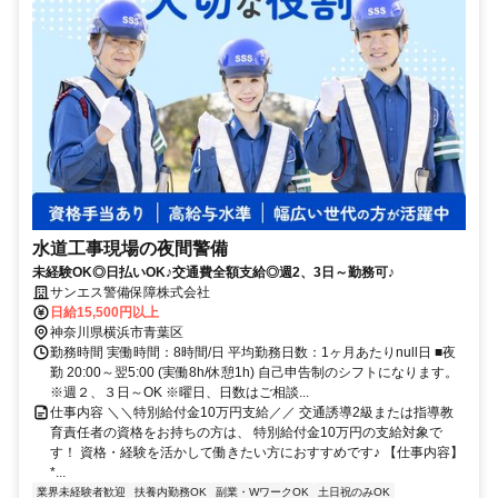
水道工事現場の夜間警備
未経験OK◎日払いOK♪交通費全額支給◎週2、3日～勤務可♪
サンエス警備保障株式会社
日給15,500円以上
神奈川県横浜市青葉区
勤務時間 実働時間：8時間/日 平均勤務日数：1ヶ月あたりnull日 ■夜
勤 20:00～翌5:00 (実働8h/休憩1h) 自己申告制のシフトになります。
※週２、３日～OK ※曜日、日数はご相談...
仕事内容 ＼＼特別給付金10万円支給／／ 交通誘導2級または指導教
育責任者の資格をお持ちの方は、 特別給付金10万円の支給対象で
す！ 資格・経験を活かして働きたい方におすすめです♪ 【仕事内容】
*...
業界未経験者歓迎
扶養内勤務OK
副業・WワークOK
土日祝のみOK