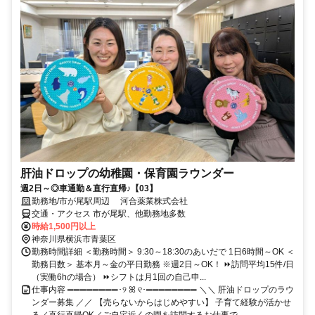
肝油ドロップの幼稚園・保育園ラウンダー
週2日～◎車通勤＆直行直帰♪【03】
勤務地/市が尾駅周辺 河合薬業株式会社
交通・アクセス 市が尾駅、他勤務地多数
時給1,500円以上
神奈川県横浜市青葉区
勤務時間詳細 ＜勤務時間＞ 9:30～18:30のあいだで 1日6時間～OK ＜
勤務日数＞ 基本月～金の平日勤務 ※週2日～OK！ ⏩訪問平均15件/日
（実働6hの場合） ⏩シフトは月1回の自己申...
仕事内容 ════════･୨ ꕤ ୧･════════ ＼＼ 肝油ドロップのラウ
ンダー募集 ／／ 【売らないからはじめやすい】 子育て経験が活かせ