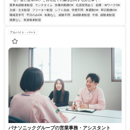
る／直行直帰OK／ご自宅近くの園を訪問するお仕事で...
業界未経験者歓迎
ランチタイム
扶養内勤務OK
社員登用あり
副業・WワークOK
主婦・主夫歓迎
フリーター歓迎
シフト自由
学歴不問
車通勤OK
即日勤務OK
職場見学可
平日のみOK
転勤なし
経験不問
未経験者歓迎
午前
経験者歓迎
残業なし
有資格者歓迎
アルバイト・パート
パナソニックグループの営業事務・アシスタント