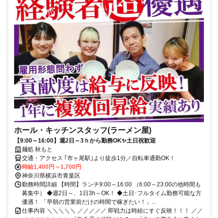
ホール・キッチンスタッフ(ラーメン屋)
【9:00～16:00】週2日～3ｈから勤務OK✨土日祝歓迎
麺処 秋もと
交通・アクセス ｢市ヶ尾駅｣より徒歩1分／自転車通勤OK！
時給1,400円～1,700円
神奈川県横浜市青葉区
勤務時間詳細 【時間】ランチ9:00～16:00 （6:00～23:00の他時間も
募集中） ◆週2日～、1日3h～OK！ ◆土日･フルタイム勤務可能な方
優遇！ 「早朝の営業前だけの時間で稼ぎたい！」...
仕事内容 ＼＼＼＼＼ ／／／／／ 即戦力は時給にすぐ反映！！！ ／／