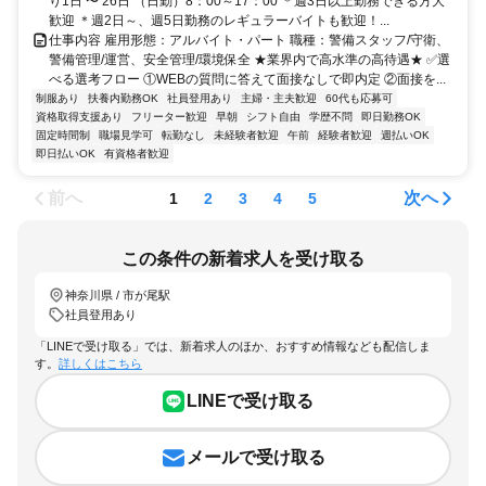
り1日 〜 26日 （日勤）8：00～17：00 ＊週3日以上勤務できる方大
歓迎 ＊週2日～、週5日勤務のレギュラーバイトも歓迎！...
仕事内容 雇用形態：アルバイト・パート 職種：警備スタッフ/守衛、
警備管理/運営、安全管理/環境保全 ★業界内で高水準の高待遇★ ✅選
べる選考フロー ①WEBの質問に答えて面接なしで即内定 ②面接を...
制服あり
扶養内勤務OK
社員登用あり
主婦・主夫歓迎
60代も応募可
資格取得支援あり
フリーター歓迎
早朝
シフト自由
学歴不問
即日勤務OK
固定時間制
職場見学可
転勤なし
未経験者歓迎
午前
経験者歓迎
週払いOK
即日払いOK
有資格者歓迎
前へ
次へ
1
2
3
4
5
この条件の新着求人を受け取る
神奈川県 / 市が尾駅
社員登用あり
「LINEで受け取る」では、新着求人のほか、おすすめ情報なども配信しま
す。
詳しくはこちら
LINEで受け取る
メールで受け取る