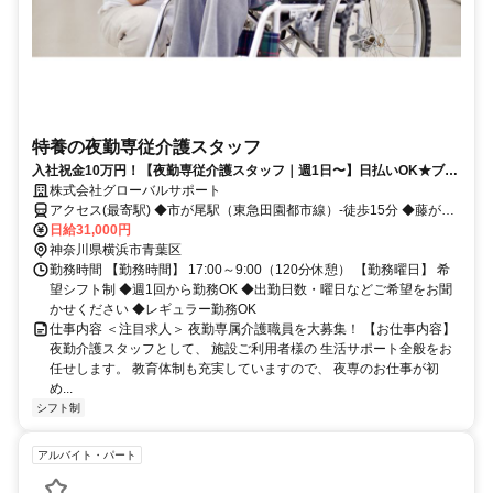
特養の夜勤専従介護スタッフ
入社祝金10万円！【夜勤専従介護スタッフ｜週1日〜】日払いOK★ブラ
ンクOK／Wワーク・扶養内OK／髪色自由
株式会社グローバルサポート
アクセス(最寄駅) ◆市が尾駅（東急田園都市線）-徒歩15分 ◆藤が丘
駅（東急田園都市線）-車5分 ◆川和町駅（横浜市営地下鉄グリーンラ
日給31,000円
イン）-車5分
神奈川県横浜市青葉区
勤務時間 【勤務時間】 17:00～9:00（120分休憩） 【勤務曜日】 希
望シフト制 ◆週1回から勤務OK ◆出勤日数・曜日などご希望をお聞
かせください ◆レギュラー勤務OK
仕事内容 ＜注目求人＞ 夜勤専属介護職員を大募集！ 【お仕事内容】
夜勤介護スタッフとして、 施設ご利用者様の 生活サポート全般をお
任せします。 教育体制も充実していますので、 夜専のお仕事が初
め...
シフト制
アルバイト・パート