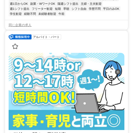
週1日からOK
副業・WワークOK
隔週シフト提出
主婦・主夫歓迎
週1シフト提出
フリーター歓迎
短期
早朝
シフト自由
学歴不問
平日のみOK
学生歓迎
経験不問
未経験者歓迎
午前
同じ企業の求人
アルバイト・パート