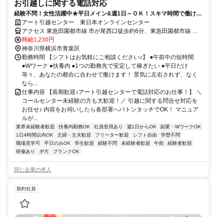
お引越しに関する電話対応
経験不問！女性活躍中★平日メイン&週1日～ＯＫ！スキマ時間で働ける
♪
アート引越センター 東日本オンラインセンター
アクセス 東急田園都市線 市が尾西口徒歩約6分、東急田園都市線 藤
が丘（神奈川県）正面口徒歩約18分 市が尾駅より徒歩6分
時給1,230円
神奈川県横浜市青葉区
勤務時間 【シフトはお気軽にご相談ください♪】 ●午前中の短時間
●Wワーク ●扶養内 ●1つの勤務先で安定して稼ぎたい ●平日だけ
等々、あなたの都合に合わせて働けます！ 景気に左右されず、なく
なら...
仕事内容 【長期歓迎♪アート引越センターで電話対応のお仕事！】 ＼
コールセンター未経験の方も大歓迎！／ 引越に関する問合せ対応を
お任せ♪ 内容をお伺いしたら各部署へバトンタッチでOK！ マニュア
ルが...
業界未経験者歓迎
扶養内勤務OK
社員登用あり
週1日からOK
副業・WワークOK
1日4時間以内OK
主婦・主夫歓迎
フリーター歓迎
シフト自由
学歴不問
職場見学可
平日のみOK
学生歓迎
経験不問
未経験者歓迎
午前
経験者歓迎
研修あり
夕方
ブランクOK
同じ企業の求人
契約社員