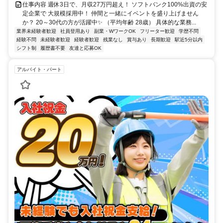
仕事内容 週休3日で、月収27万円超え！ ソフトバンク100%出資の安
定企業で 大規模採用中！ 仲間と一緒にイベントを盛り上げません
か？ 20～30代の方が活躍中✨ （平均年齢 28歳） 具体的な業務...
業界未経験者歓迎
社員登用あり
副業・WワークOK
フリーター歓迎
学歴不問
経験不問
未経験者歓迎
経験者歓迎
残業なし
賞与あり
長期歓迎
駅近5分以内
シフト制
履歴書不要
友達と応募OK
アルバイト・パート