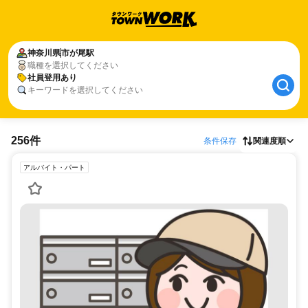
神奈川県
市が尾駅
職種を選択してください
社員登用あり
キーワードを選択してください
256件
条件保存
関連度順
アルバイト・パート