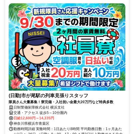
(日勤)市が尾駅の列車見張りスタッフ
隊員さん大量募集！寮完備・入社祝い金最大20万円など特典多数
日制警備保障株式会社 横浜支社
交通・アクセス 徒歩5～10分圏内
日給12,600円～14,335円
神奈川県横浜市青葉区
勤務時間詳細 実働時間：1日あたり8時間 平均勤務日数：1ヶ月あた