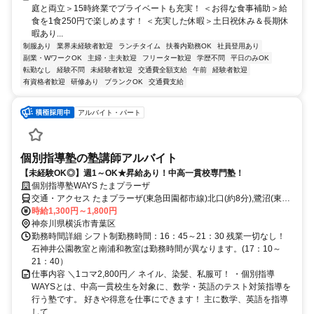
庭と両立＞15時終業でプライベートも充実！ ＜お得な食事補助＞給
食を1食250円で楽しめます！ ＜充実した休暇＞土日祝休み＆長期休
暇あり...
制服あり
業界未経験者歓迎
ランチタイム
扶養内勤務OK
社員登用あり
副業・WワークOK
主婦・主夫歓迎
フリーター歓迎
学歴不問
平日のみOK
転勤なし
経験不問
未経験者歓迎
交通費全額支給
午前
経験者歓迎
有資格者歓迎
研修あり
ブランクOK
交通費支給
アルバイト・パート
個別指導塾の塾講師アルバイト
【未経験OK◎】週1～OK★昇給あり！中高一貫校専門塾！
個別指導塾WAYS たまプラーザ
交通・アクセス たまプラーザ(東急田園都市線)北口(約8分),鷺沼(東急
田園都市線)北改札口(約20分),あざみ野(横浜市営ブルーライン)3番口
時給1,300円～1,800円
(約24分)
神奈川県横浜市青葉区
勤務時間詳細 シフト制勤務時間：16：45～21：30 残業一切なし！
石神井公園教室と南浦和教室は勤務時間が異なります。(17：10～
21：40）
仕事内容 ＼1コマ2,800円／ ネイル、染髪、私服可！ ・個別指導
WAYSとは、中高一貫校生を対象に、数学・英語のテスト対策指導を
行う塾です。 好きや得意を仕事にできます！ 主に数学、英語を指導
して...