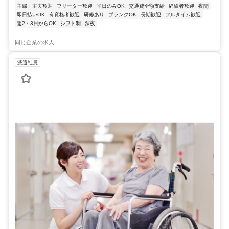
主婦・主夫歓迎
フリーター歓迎
平日のみOK
交通費全額支給
経験者歓迎
夜間
即日払いOK
有資格者歓迎
研修あり
ブランクOK
長期歓迎
フルタイム歓迎
週2・3日からOK
シフト制
深夜
同じ企業の求人
派遣社員