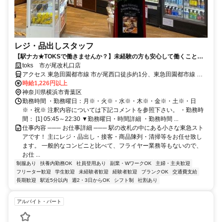
レジ・品出しスタッフ
【駅ナカ★TOKSで働きませんか？】未経験の方も安心して働くことが
できます！
toks 市が尾改札口店
アクセス 東急田園都市線 市が尾西口徒歩約1分、東急田園都市線 江
田（神奈川県）東口徒歩約18分、東急田園都市線 藤が丘（神奈川
時給1,226円以上
県）正面口徒歩約22分
神奈川県横浜市青葉区
勤務時間 ・勤務曜日：月※・火※・水※・木※・金※・土※・日
※・祝※ 注釈内容については下記コメントを参照下さい。 ・勤務時
間： [1] 05:45～22:30 ▼勤務曜日・時間詳細 ・勤務時間 ...
仕事内容 ─── お仕事詳細 ─── 駅の改札の中にある小さな東急スト
アです！ 主にレジ・品出し・接客・商品陳列・清掃等をお任せ致し
ます。 一般的なコンビニと比べて、フライヤー業務等もないので、
お仕 ...
制服あり
扶養内勤務OK
社員登用あり
副業・WワークOK
主婦・主夫歓迎
フリーター歓迎
学生歓迎
未経験者歓迎
経験者歓迎
ブランクOK
交通費支給
長期歓迎
駅近5分以内
週2・3日からOK
シフト制
社割あり
アルバイト・パート