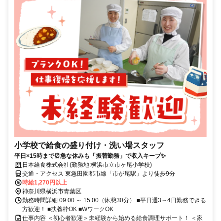
小学校で給食の盛り付け・洗い場スタッフ
平日×15時まで⏰急な休みも「振替勤務」で収入キープ✨
日本給食株式会社(勤務地:横浜市立市ヶ尾小学校)
交通・アクセス 東急田園都市線「市が尾駅」より徒歩9分
時給1,270円以上
神奈川県横浜市青葉区
勤務時間詳細 09:00 ～ 15:00（休憩30分） ■平日週3～4日勤務できる
方歓迎！ ■扶養枠OK ■WワークOK
仕事内容 ＜初心者歓迎＞未経験から始める給食調理サポート！ ＜家