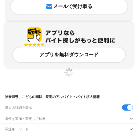
メールで受け取る
アプリを無料ダウンロード
神奈川県、こどもの国駅、長期のアルバイト・バイト求人情報
求人の詳細を表示
条件を追加・変更して検索
市区町村を追加・変更
関連キーワード
完全在宅ワーク 全国
シール貼り 在宅
現在地周辺
ガチャガチャ
犬カフェ
神奈川県