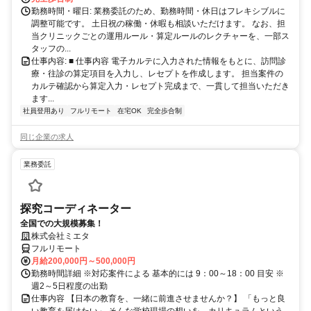
勤務時間・曜日: 業務委託のため、勤務時間・休日はフレキシブルに
調整可能です。 土日祝の稼働・休暇も相談いただけます。 なお、担
当クリニックごとの運用ルール・算定ルールのレクチャーを、一部ス
タッフの...
仕事内容: ■ 仕事内容 電子カルテに入力された情報をもとに、訪問診
療・往診の算定項目を入力し、レセプトを作成します。 担当案件の
カルテ確認から算定入力・レセプト完成まで、一貫して担当いただき
ます...
社員登用あり
フルリモート
在宅OK
完全歩合制
同じ企業の求人
業務委託
探究コーディネーター
全国での大規模募集！
株式会社ミエタ
フルリモート
月給200,000円～500,000円
勤務時間詳細 ※対応案件による 基本的には 9：00～18：00 目安 ※
週2～5日程度の出勤
仕事内容 【日本の教育を、一緒に前進させませんか？】 「もっと良
い教育を届けたい」 そんな学校現場の想いを、カリキュラムという