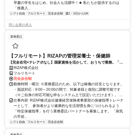
早慶の学生をはじめ、社会人も活躍中！★ 私たちが提供するのは
「推薦入...
シフト自由
フルリモート
完全歩合制
週2・3日からOK
同じ企業の求人
業務委託
【フルリモート】RIZAPの管理栄養士・保健師
【完全在宅×テレアポなし】国家資格を活かして、おうちで業務。「も
う一つの安心」を。主婦・Wワーカー活躍中！「平日の日中だけ」「夕
RIZAP株式会社
方以降の数時間だけ」など、生活リズムに合わせた時間調整が可能で
フルリモート
す。1件ごとの成果報酬型だから、頑張った分だけ手応えのある収入
完全歩合制
に。充実のサポート体制で、安心の在宅ワークを始めませんか？
勤務時間・曜日: ※業務委託のため、以下は稼働の目安となります。
・面談対応：9:00～20:00の間で、対象者様と個別に調整可能です
（※ご自身の対応可能な枠をシステム上で設定いただけます）。 ...
仕事内容: RIZAP株式会社健康経営保険者事業部の保健指導トレーナ
ーとして、 参加者がより健康的な生活習慣を身につけられるよう
「特定保健指導」を行う業務委託パートナーを募集します。 「病気
の手前...
シフト自由
フルリモート
完全歩合制
業務委託