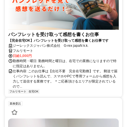
パンフレットを受け取って感想を書くお仕事
【完全在宅OK】パンフレットを受け取って感想を書くお仕事です
ジーレックスジャパン株式会社 G-rex japaN k.k.
フルリモート
日給1,000円
勤務時間・曜日: 勤務時間と曜日は、在宅での業務になりますので特
に指定はありません。
仕事内容: このお仕事は【出社不要 完全在宅勤務】です。 郵送で届
くパンフレットを読んで、スマホやPCで専用フォームから感想を入
力して送信する業務です。 ＊ご応募頂けるエリアが限定されている
ので...
フルリモート
在宅OK
業務委託