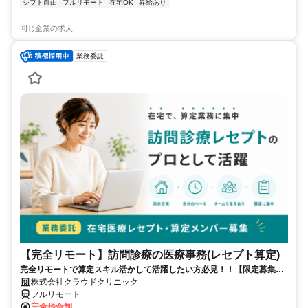
シフト自由
フルリモート
在宅OK
昇給あり
同じ企業の求人
業務委託
【完全リモート】訪問診療の医療事務(レセプト算定)
完全リモートで算定スキル活かして活躍したい方必見！！【限定募集】
完全リモート｜在宅医療レセプト算定（成果報酬型／業務委託）
株式会社クラウドクリニック
フルリモート
完全歩合制