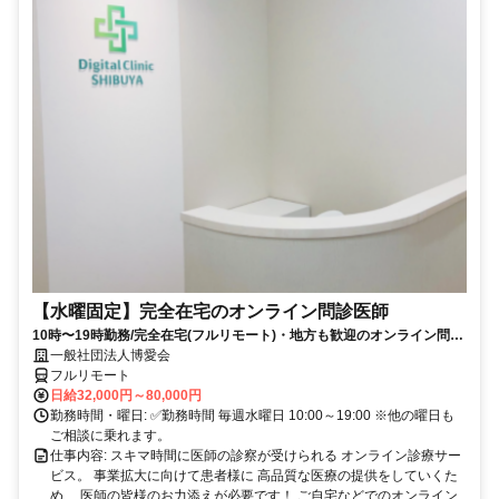
【水曜固定】完全在宅のオンライン問診医師
10時〜19時勤務/完全在宅(フルリモート)・地方も歓迎のオンライン問診
業務
一般社団法人博愛会
フルリモート
日給32,000円～80,000円
勤務時間・曜日: ✅勤務時間 毎週水曜日 10:00～19:00 ※他の曜日も
ご相談に乗れます。
仕事内容: スキマ時間に医師の診察が受けられる オンライン診療サー
ビス。 事業拡大に向けて患者様に 高品質な医療の提供をしていくた
め、 医師の皆様のお力添えが必要です！ ご自宅などでのオンライン