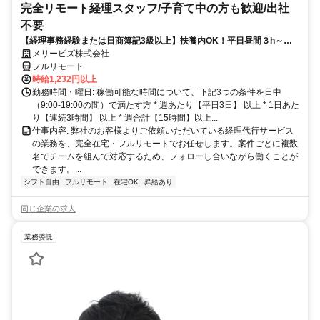
完全リモート経理スタッフ/子育て中の方も歓迎/出社
不要
【経理事務経験または日商簿記3級以上】扶養内OK！平日昼間３h～。
完全在宅で育児・介護中の方も大歓迎♪
メリービズ株式会社
フルリモート
時給1,232円以上
勤務時間・曜日: 稼働可能な時間について、下記3つの条件を日中
（9:00-19:00の間）で満たす方 * 週あたり【平日3日】 以上 * 1日あた
り【連続3時間】 以上 * 週合計【15時間】以上...
仕事内容: 弊社のお客様よりご依頼いただいている経理代行サービス
の業務を、完全在宅・フルリモートでお任せします。案件ごとに複数
名でチームを組んで対応するため、フォローし合いながら働くことが
できます。...
シフト自由
フルリモート
在宅OK
昇給あり
同じ企業の求人
業務委託