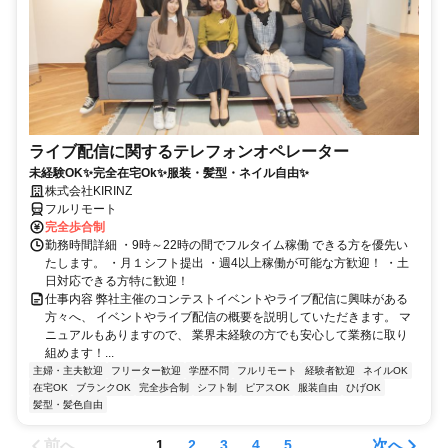
ライブ配信に関するテレフォンオペレーター
未経験OK✨完全在宅Ok✨服装・髪型・ネイル自由✨
株式会社KIRINZ
フルリモート
完全歩合制
勤務時間詳細 ・9時～22時の間でフルタイム稼働 できる方を優先い
たします。 ・月１シフト提出 ・週4以上稼働が可能な方歓迎！ ・土
日対応できる方特に歓迎！
仕事内容 弊社主催のコンテストイベントやライブ配信に興味がある
方々へ、 イベントやライブ配信の概要を説明していただきます。 マ
ニュアルもありますので、 業界未経験の方でも安心して業務に取り
組めます！...
主婦・主夫歓迎
フリーター歓迎
学歴不問
フルリモート
経験者歓迎
ネイルOK
在宅OK
ブランクOK
完全歩合制
シフト制
ピアスOK
服装自由
ひげOK
髪型・髪色自由
前へ
次へ
1
2
3
4
5