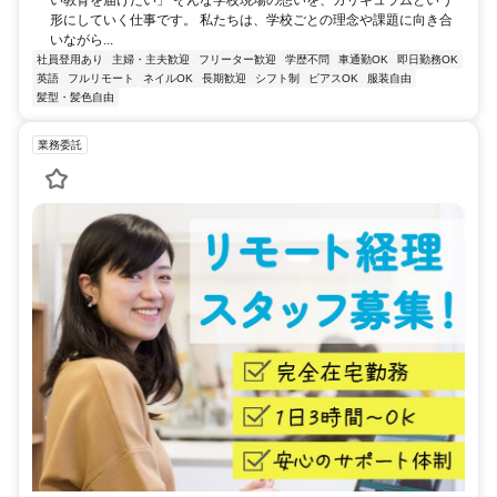
形にしていく仕事です。 私たちは、学校ごとの理念や課題に向き合
いながら...
社員登用あり
主婦・主夫歓迎
フリーター歓迎
学歴不問
車通勤OK
即日勤務OK
英語
フルリモート
ネイルOK
長期歓迎
シフト制
ピアスOK
服装自由
髪型・髪色自由
業務委託