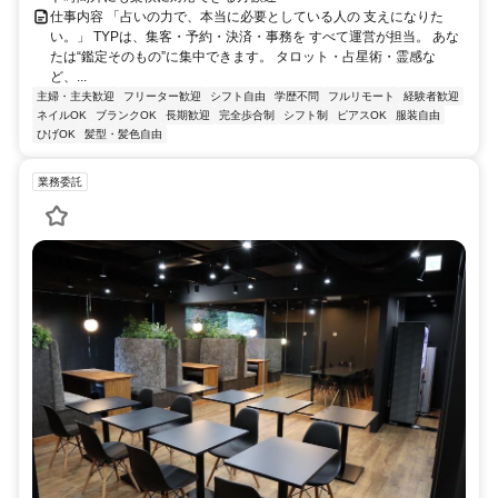
仕事内容 「占いの力で、本当に必要としている人の 支えになりた
い。」 TYPは、集客・予約・決済・事務を すべて運営が担当。 あな
たは“鑑定そのもの”に集中できます。 タロット・占星術・霊感な
ど、...
主婦・主夫歓迎
フリーター歓迎
シフト自由
学歴不問
フルリモート
経験者歓迎
ネイルOK
ブランクOK
長期歓迎
完全歩合制
シフト制
ピアスOK
服装自由
ひげOK
髪型・髪色自由
業務委託