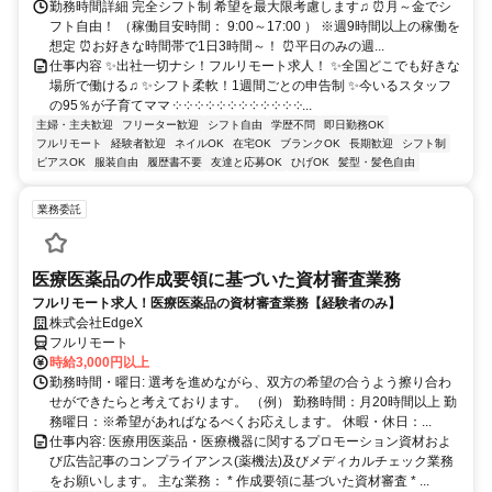
勤務時間詳細 完全シフト制 希望を最大限考慮します♫ ⏰月～金でシ
フト自由！ （稼働目安時間： 9:00～17:00 ） ※週9時間以上の稼働を
想定 ⏰お好きな時間帯で1日3時間～！ ⏰平日のみの週...
仕事内容 ✨出社一切ナシ！フルリモート求人！ ✨全国どこでも好きな
場所で働ける♫ ✨シフト柔軟！1週間ごとの申告制 ✨今いるスタッフ
の95％が子育てママ ༶ ༶ ༶ ༶ ༶ ༶ ༶ ༶ ༶ ༶ ༶ ༶...
主婦・主夫歓迎
フリーター歓迎
シフト自由
学歴不問
即日勤務OK
フルリモート
経験者歓迎
ネイルOK
在宅OK
ブランクOK
長期歓迎
シフト制
ピアスOK
服装自由
履歴書不要
友達と応募OK
ひげOK
髪型・髪色自由
業務委託
医療医薬品の作成要領に基づいた資材審査業務
フルリモート求人！医療医薬品の資材審査業務【経験者のみ】
株式会社EdgeX
フルリモート
時給3,000円以上
勤務時間・曜日: 選考を進めながら、双方の希望の合うよう擦り合わ
せができたらと考えております。 （例） 勤務時間：月20時間以上 勤
務曜日：※希望があればなるべくお応えします。 休暇・休日：...
仕事内容: 医療用医薬品・医療機器に関するプロモーション資材およ
び広告記事のコンプライアンス(薬機法)及びメディカルチェック業務
をお願いします。 主な業務： * 作成要領に基づいた資材審査 * ...