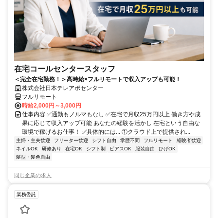
在宅コールセンタースタッフ
＜完全在宅勤務！＞高時給×フルリモートで収入アップも可能！
株式会社日本テレアポセンター
フルリモート
時給2,000円～3,000円
仕事内容 ✅通勤もノルマもなし ✅在宅で月収25万円以上 働き方や成
果に応じて収入アップ可能 あなたの経験を活かし 在宅という自由な
環境で稼げるお仕事！ ✅具体的には... ①クラウド上で提供され...
主婦・主夫歓迎
フリーター歓迎
シフト自由
学歴不問
フルリモート
経験者歓迎
ネイルOK
研修あり
在宅OK
シフト制
ピアスOK
服装自由
ひげOK
髪型・髪色自由
同じ企業の求人
業務委託