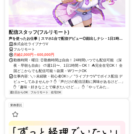
配信スタッフ(フルリモート)
声を使ったお仕事｜スマホ1台で配信デビュー◎顔出しナシ・1日1時間
～OK♪
株式会社ライブナウV
フルリモート
月給2,000円～600,000円
勤務時間・曜日: ⏰勤務時間は自由！ 24時間いつでも配信可能 （深
夜・早朝も自由） ⛅週1日〜、1日1時間～OK！ ⛺完全在宅OK！ 全
国どこからでも配信可能 ✨副業・WワークOK
仕事内容: ＼✨未経験・初心者OK✨／ "ライブナウV"でボイス配信 デ
ビューしてみませんか？ ✋「声だけの配信活動に興味があるけど…」
✋「趣味・好きなことで稼ぎたいけど…」 ✋「やってみた...
週1日からOK
フルリモート
在宅OK
業務委託