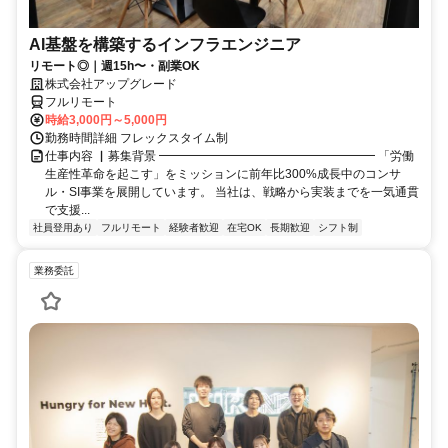
AI基盤を構築するインフラエンジニア
リモート◎｜週15h〜・副業OK
株式会社アップグレード
フルリモート
時給3,000円～5,000円
勤務時間詳細 フレックスタイム制
仕事内容 ▏募集背景 ━━━━━━━━━━━━━━━━━━ 「労働
生産性革命を起こす」をミッションに前年比300%成長中のコンサ
ル・SI事業を展開しています。 当社は、戦略から実装までを一気通貫
で支援...
社員登用あり
フルリモート
経験者歓迎
在宅OK
長期歓迎
シフト制
業務委託