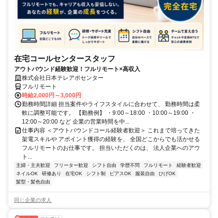
在宅コールセンタースタッフ
アウトバウンド経験歓迎！フルリモート×高収入
株式会社日本テレアポセンター
フルリモート
時給2,000円～3,000円
勤務時間詳細 担当案件やライフスタイルに合わせて、 勤務時間は柔
軟に調整可能です。 【勤務例】 ・9:00～18:00 ・10:00～19:00 ・
12:00～20:00 など 企業の営業時間を中...
仕事内容 ＜アウトバウンドコール経験者歓迎＞ これまで培ってきた
架電スキルや アポイント獲得の経験を、 全国どこからでも活かせる
フルリモートのお仕事です。 担当いただくのは、 法人企業へのアウ
ト...
主婦・主夫歓迎
フリーター歓迎
シフト自由
学歴不問
フルリモート
経験者歓迎
ネイルOK
研修あり
在宅OK
シフト制
ピアスOK
服装自由
ひげOK
髪型・髪色自由
同じ企業の求人