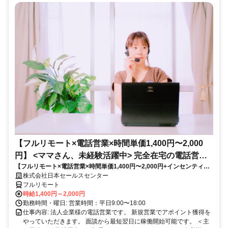
【フルリモート×電話営業×時間単価1,400円〜2,000
円】 <ママさん、未経験活躍中> 完全在宅の電話営業
【フルリモート×電話営業×時間単価1,400円〜2,000円+インセンティブ
で家庭と仕事の両立を実現
あり】 ＜ママさん、未経験活躍中＞ 完全在宅の電話営業で家庭と仕事の
株式会社日本セールスセンター
両立を実現
フルリモート
時給1,400円～2,000円
勤務時間・曜日: 営業時間：平日9:00〜18:00
仕事内容: 法人企業様の電話営業です。 新規営業でアポイント獲得を
やっていただきます。 面談から最短翌日に稼働開始可能です。 ＜主