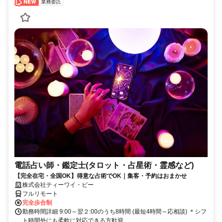
業務委託
電話占い師・鑑定士(タロット・占星術・霊感など)
【完全在宅・全国OK】得意な占術でOK｜集客・予約はおまかせ
株式会社ティーワイ・ピー
フルリモート
完全歩合制
勤務時間詳細 9:00～翌２:00のうち8時間 (最短4時間～応相談) ＊シフ
ト時間外にも柔軟に対応できる方歓迎