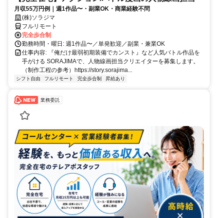
月収55万円例｜週1作品〜・副業OK・商業経験不問
(株)ソラジマ
フルリモート
完全歩合制
勤務時間・曜日: 週1作品〜／単発歓迎／副業・兼業OK
仕事内容: 『俺だけ最弱初期装備でカンスト』など人気バトル作品を
手がける SORAJIMAで、人物線画担当クリエイターを募集します。
（制作工程の参考）https://story.sorajima...
シフト自由
フルリモート
完全歩合制
昇給あり
業務委託