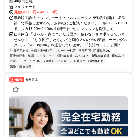
90株式会社
フルリモート
月給60,000円～405,000円
勤務時間詳細 ・フルリモート・フルフレックス ※勤務時間はご希望
第一で調整しますので、お気軽にご相談ください。 ・朝6:00〜10:00
頃、夕方17:00〜24:00の時間帯を中心にレッスンを提供して...
仕事内容 「せっかく身につけた英語力、使わないまま眠らせていま
せんか？」 “もう挫折したくない”と願う人のための英語コーチングス
クール 「90 English」を運営しています。 「英語コーチ」と聞く...
社員登用あり
主婦・主夫歓迎
フリーター歓迎
学歴不問
即日勤務OK
固定時間制
英語
フルリモート
経験者歓迎
ネイルOK
有資格者歓迎
研修あり
在宅OK
ブランクOK
長期歓迎
ピアスOK
服装自由
履歴書不要
髪型・髪色自由
業務委託