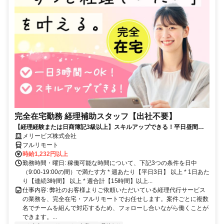
完全在宅勤務 経理補助スタッフ【出社不要】
【経理経験または日商簿記3級以上】スキルアップできる！平日昼間３h
～。完全在宅で育児・介護中の方も大歓迎♪
メリービズ株式会社
フルリモート
時給1,232円以上
勤務時間・曜日: 稼働可能な時間について、下記3つの条件を日中
（9:00-19:00の間）で満たす方 * 週あたり【平日3日】 以上 * 1日あた
り【連続3時間】 以上 * 週合計【15時間】以上...
仕事内容: 弊社のお客様よりご依頼いただいている経理代行サービス
の業務を、完全在宅・フルリモートでお任せします。案件ごとに複数
名でチームを組んで対応するため、フォローし合いながら働くことが
できます。...