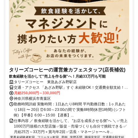
タリーズコーヒーの運営兼カフェスタッフ(店長補佐)
飲食経験を活かして"売上を作る側"へ！月給33万円も可能
タリーズコーヒー 東急あざみ野駅店
交通・アクセス 「あざみ野駅」すぐ 未経験OK！交通費全額支給！昇
給・賞与あり！社員割引あり
月給250,000円～330,000円
神奈川県横浜市青葉区
勤務時間詳細 実働時間：1日あたり8時間 平均勤務日数：1ヶ月あた
り18日 〜 20日 ⏰6:00～23:00の間で 実働8時間(休憩1時間) (シフト
例) 【早番】6:00～15:00 【遅番】...
仕事内容 ／ 飲食経験を活かして、 "お店を成長させる側"へ ＼ ✅売上
1000万円規模の大型店舗 ✅販促・売場づくりも自分で挑戦できる ✅
月給25万～33万円＋賞与年2回 ✅店長・マネージャーへキ...
業界未経験者歓迎
フリーター歓迎
早朝
学歴不問
職場見学可
交通費全額支給