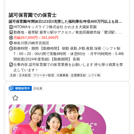
認可保育園での保育士
認可保育園/年間休日123日!/充実した福利厚生/年収400万円以上も目指
せる/退職金制度あり/日曜固定休み
HITOWAキッズライフ株式会社 かわさき犬蔵保育園
勤務地・最寄駅 最寄り駅やアクセス／東急田園都市線「鷺沼駅」北
口 徒歩13分
月給267,000円～301,000円
神奈川県川崎市宮前区
勤務時間・期間 【勤務時間】 朝勤 昼勤 夕勤 夜勤 深夜 ◇シフト制
7：00～20：00の間で実働8時間 ・休憩60分 ・月平均時間外：5.4時
間程度(2024年度実績) 【勤務期間】 長期
仕事内容 認可保育園での保育業務をお願いします 持ち帰り残業を禁
止しています！
主婦・主夫歓迎
フリーター歓迎
大量募集
交通費支給
シフト制
正社員