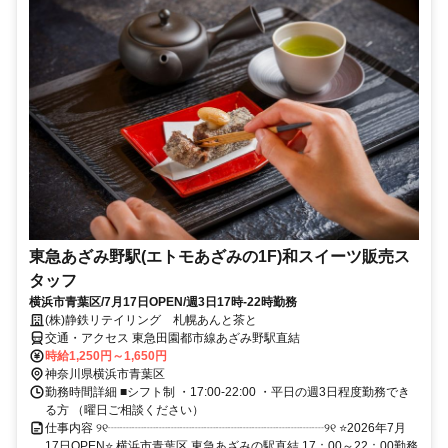
東急あざみ野駅(エトモあざみの1F)和スイーツ販売ス
タッフ
横浜市青葉区/7月17日OPEN/週3日17時-22時勤務
(株)静鉄リテイリング 札幌あんと茶と
交通・アクセス 東急田園都市線あざみ野駅直結
時給1,250円～1,650円
神奈川県横浜市青葉区
勤務時間詳細 ■シフト制 ・17:00-22:00 ・平日の週3日程度勤務でき
る方 （曜日ご相談ください）
仕事内容 ୨୧┈┈┈┈┈┈┈┈┈┈┈┈┈┈┈┈┈┈୨୧ ⭐2026年7月
17日OPEN⭐ 横浜市青葉区 東急あざみの駅直結 17：00～22：00勤務