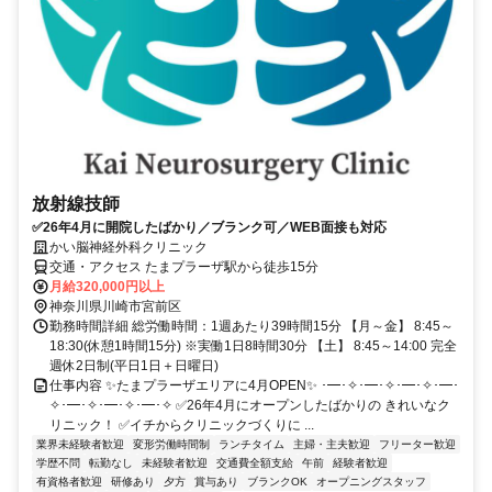
放射線技師
✅26年4月に開院したばかり／ブランク可／WEB面接も対応
かい脳神経外科クリニック
交通・アクセス たまプラーザ駅から徒歩15分
月給320,000円以上
神奈川県川崎市宮前区
勤務時間詳細 総労働時間：1週あたり39時間15分 【月～金】 8:45～
18:30(休憩1時間15分) ※実働1日8時間30分 【土】 8:45～14:00 完全
週休2日制(平日1日＋日曜日)
仕事内容 ✨たまプラーザエリアに4月OPEN✨ ･━･✧･━･✧･━･✧･━･
✧･━･✧･━･✧･━･✧ ✅26年4月にオープンしたばかりの きれいなク
リニック！ ✅イチからクリニックづくりに ...
業界未経験者歓迎
変形労働時間制
ランチタイム
主婦・主夫歓迎
フリーター歓迎
学歴不問
転勤なし
未経験者歓迎
交通費全額支給
午前
経験者歓迎
有資格者歓迎
研修あり
夕方
賞与あり
ブランクOK
オープニングスタッフ