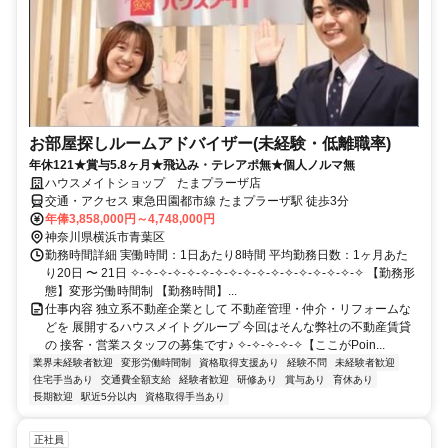
お部屋探しルームアドバイザー(未経験・低離職率)
年休121★賞与5.8ヶ月★飛込み・テレアポ無★個人ノルマ無
ハウスメイトショップ たまプラーザ店
交通・アクセス 東急田園都市線 たまプラーザ駅 徒歩3分
年俸3,858,000円～4,748,000円
神奈川県横浜市青葉区
勤務時間詳細 実働時間：1日あたり8時間 平均勤務日数：1ヶ月あた
り20日 〜 21日 ✧-✧-✧-✧-✧-✧-✧-✧-✧-✧-✧-✧-✧-✧-✧-✧-✧ 【勤務形
態】変形労働時間制 【勤務時間】...
仕事内容 独立系不動産企業として 不動産管理・仲介・リフォームな
どを 展開するハウスメイトグループ 今回はそんな弊社の不動産賃貸
の 接客・営業スタッフの募集です♪ ✧-✧-✧-✧-✧【ここがPoin...
業界未経験者歓迎
変形労働時間制
資格取得支援あり
経験不問
未経験者歓迎
住宅手当あり
交通費全額支給
経験者歓迎
研修あり
賞与あり
育休あり
長期歓迎
駅近5分以内
資格取得手当あり
正社員