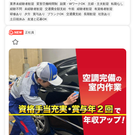
業界未経験者歓迎
変形労働時間制
副業・WワークOK
主婦・主夫歓迎
転勤なし
経験不問
未経験者歓迎
交通費全額支給
午前
経験者歓迎
有資格者歓迎
研修あり
夕方
賞与あり
ブランクOK
交通費支給
長期歓迎
社割あり
土日祝休み
友達と応募OK
正社員