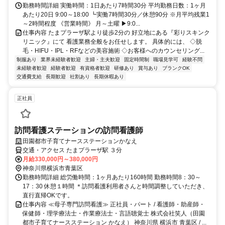
勤務時間詳細 実働時間：1日あたり7時間30分 平均勤務日数：1ヶ月
あたり20日 9:00～18:00 ┗実働7時間30分／休憩90分 ※月平均残業1
～2時間程度 《営業時間》 月～土曜 ▶9:0...
仕事内容 たまプラーザ駅より徒歩2分の 好立地にある『彩りスキンク
リニック』にて 看護業務全般をお任せします。 具体的には、 ◇脱
毛・HIFU・IPL・RFなどの美容施術 ◇お客様へのカウンセリング...
制服あり
業界未経験者歓迎
主婦・主夫歓迎
固定時間制
職場見学可
経験不問
未経験者歓迎
経験者歓迎
有資格者歓迎
研修あり
賞与あり
ブランクOK
交通費支給
長期歓迎
社割あり
長期休暇あり
正社員
訪問看護ステーションの訪問看護師
田園都市子育てナースステーションかなえ
交通・アクセス たまプラーザ駅 ３分
月給330,000円～380,000円
神奈川県横浜市青葉区
勤務時間詳細 総労働時間：1ヶ月あたり160時間 勤務時間8：30～
17：30 休憩１時間 ＊訪問看護利用者さんと時間調整していただき、
直行直帰OKです。
仕事内容 ≪母子専門訪問看護≫ 正社員・パート / 看護師・助産師・
保健師・理学療法士・作業療法士・言語聴覚士 株式会社笑人（田園
都市子育てナースステーション かなえ） 神奈川県 横浜市 青葉区 / ...