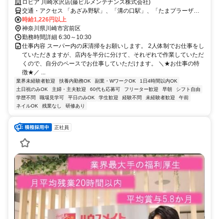
ロピア 川崎水沢店(藤ビルメンテナンス株式会社)
交通・アクセス 「あざみ野駅」、「溝の口駅」、「たまプラーザ
駅」からバス
時給1,226円以上
神奈川県川崎市宮前区
勤務時間詳細 6:30～10:30
仕事内容 スーパー内の床清掃をお願いします。 2人体制でお仕事をし
ていただきますが、店内を半分に分けて、それぞれで作業していただ
くので、自分のペースでお仕事していただけます。 ＼★お仕事の特
徴★／ ...
業界未経験者歓迎
扶養内勤務OK
副業・WワークOK
1日4時間以内OK
土日祝のみOK
主婦・主夫歓迎
60代も応募可
フリーター歓迎
早朝
シフト自由
学歴不問
職場見学可
平日のみOK
学生歓迎
経験不問
未経験者歓迎
午前
ネイルOK
残業なし
研修あり
正社員