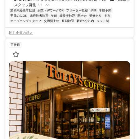
スタッフ募集！！ ୨୧┈┈┈┈┈┈┈...
業界未経験者歓迎
副業・WワークOK
フリーター歓迎
早朝
学歴不問
平日のみOK
未経験者歓迎
午前
経験者歓迎
駅ナカ
研修あり
夕方
オープニングスタッフ
交通費支給
長期歓迎
駅近5分以内
シフト制
同じ企業の求人
正社員