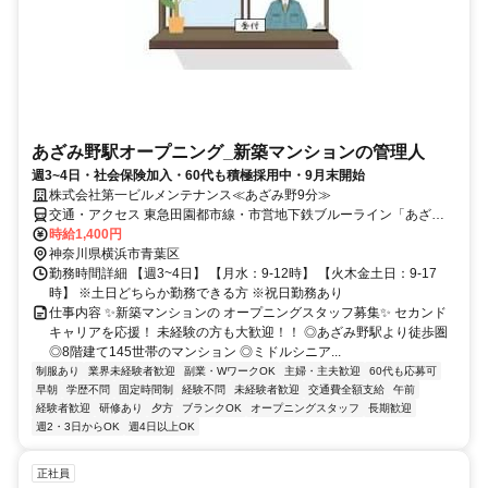
あざみ野駅オープニング_新築マンションの管理人
週3~4日・社会保険加入・60代も積極採用中・9月末開始
株式会社第一ビルメンテナンス≪あざみ野9分≫
交通・アクセス 東急田園都市線・市営地下鉄ブルーライン「あざみ
野」駅より徒歩9分
時給1,400円
神奈川県横浜市青葉区
勤務時間詳細 【週3~4日】 【月水：9-12時】 【火木金土日：9-17
時】 ※土日どちらか勤務できる方 ※祝日勤務あり
仕事内容 ✨新築マンションの オープニングスタッフ募集✨ セカンド
キャリアを応援！ 未経験の方も大歓迎！！ ◎あざみ野駅より徒歩圏
◎8階建て145世帯のマンション ◎ミドルシニア...
制服あり
業界未経験者歓迎
副業・WワークOK
主婦・主夫歓迎
60代も応募可
早朝
学歴不問
固定時間制
経験不問
未経験者歓迎
交通費全額支給
午前
経験者歓迎
研修あり
夕方
ブランクOK
オープニングスタッフ
長期歓迎
週2・3日からOK
週4日以上OK
正社員