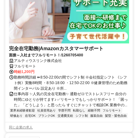
完全在宅勤務|Amazonカスタマーサポート
面接～入社までフルリモート！/1260705400
アルティウスリンク株式会社
フルリモート
時給1,200円
勤務時間詳細 ⏩8:50-22:00の間でシフト制 ※会社指定シフト 《シフ
ト例》実働8時間 ・8:50-18:00 ・12:50-22:00 ※健康管理のため勤務
間インターバル 設定あり ※所...
仕事内容 ✨人気の完全在宅勤務✨ 通勤ゼロでストレスフリー 自分の
時間にゆとりが持てます♪ ✅リモートでもしっかりサポート！ 「困っ
た」「どうしよう」と思ったら すぐにチャットで相談OK 業務中の...
業界未経験者歓迎
社員登用あり
学歴不問
転勤なし
経験不問
フルリモート
研修あり
在宅OK
ブランクOK
交通費支給
シフト制
服装自由
髪型・髪色自由
同じ企業の求人