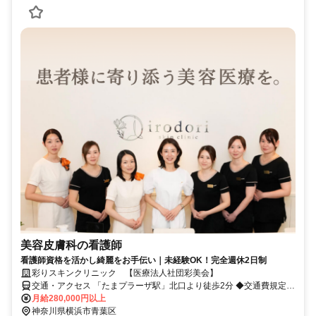
美容皮膚科の看護師
看護師資格を活かし綺麗をお手伝い｜未経験OK！完全週休2日制
彩りスキンクリニック 【医療法人社団彩美会】
交通・アクセス 「たまプラーザ駅」北口より徒歩2分 ◆交通費規定支
給
月給280,000円以上
神奈川県横浜市青葉区