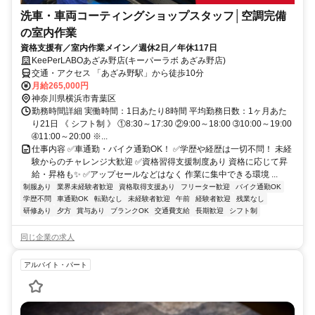
洗車・車両コーティングショップスタッフ│空調完備
の室内作業
資格支援有／室内作業メイン／週休2日／年休117日
KeePerLABOあざみ野店(キーパーラボ あざみ野店)
交通・アクセス 「あざみ野駅」から徒歩10分
月給265,000円
神奈川県横浜市青葉区
勤務時間詳細 実働時間：1日あたり8時間 平均勤務日数：1ヶ月あた
り21日 《 シフト制 》 ①8:30～17:30 ②9:00～18:00 ➂10:00～19:00
➃11:00～20:00 ※...
仕事内容 ✅車通勤・バイク通勤OK！ ✅学歴や経歴は一切不問！ 未経
験からのチャレンジ大歓迎 ✅資格習得支援制度あり 資格に応じて昇
給・昇格も✨ ✅アップセールなどはなく 作業に集中できる環境 ...
制服あり
業界未経験者歓迎
資格取得支援あり
フリーター歓迎
バイク通勤OK
学歴不問
車通勤OK
転勤なし
未経験者歓迎
午前
経験者歓迎
残業なし
研修あり
夕方
賞与あり
ブランクOK
交通費支給
長期歓迎
シフト制
同じ企業の求人
アルバイト・パート