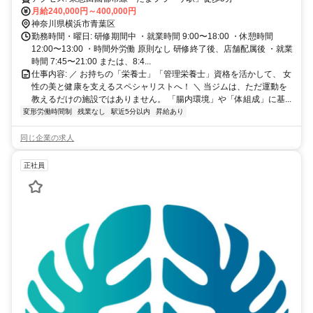
月給240,000円～400,000円
神奈川県横浜市青葉区
勤務時間・曜日: 研修期間中 ・就業時間 9:00〜18:00 ・休憩時間
12:00〜13:00 ・時間外労働 原則なし 研修終了後、店舗配属後 ・就業
時間 7:45〜21:00 または、8:4...
仕事内容: ／ お持ちの「栄養士」「管理栄養士」資格を活かして、 女
性の美と健康を支えるスペシャリストへ！ ＼ 当ジムは、ただ運動を
教えるだけの施設ではありません。 「腸内環境」や「体組成」に基...
変形労働時間制
残業なし
駅近5分以内
昇給あり
同じ企業の求人
正社員