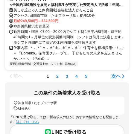
＜全国約180施設を展開＞福利厚生が充実した安定法人で活躍！年間休
日125日以上／賞与4.4ヶ月／海外研修完備
美しが丘どろんこ保育園/社会福祉法人どろんこ会
アクセス: 田園都市線「たまプラーザ駅」徒歩10分
月給249,500円～324,500円
神奈川県横浜市青葉区
勤務時間・曜日: 07:00～20:00内でシフト制 1日平均8時間・週平均
40時間の1ヶ月単位の変形労働時間制 （シフトは前月に決定します）
※シフト時間内にて法定の休憩時間を取得頂きます
仕事内容: ＊.｡.＊ﾟ＊.｡.＊ﾟ＊.｡.＊ﾟ＊.｡.＊ ／ 保育士を積極採用中！｡.:･
✧ 『Doronko』保育園グループで、 子どもたちの未来を支えません
か｡.:･✧ ＼ 《Point》...
変形労働時間制
交通費支給
シフト制
昇給あり
前へ
次へ
1
2
3
4
5
この条件の新着求人を受け取る
神奈川県 / たまプラーザ駅
研修あり
「LINEで受け取る」では、新着求人のほか、おすすめ情報なども配信しま
す。
詳しくはこちら
LINEで受け取る