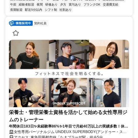
午前
経験者歓迎
夜間
研修あり
夕方
賞与あり
ブランクOK
交通費支給
長期歓迎
駅近5分以内
シフト制
社割あり
契約社員
栄養士・管理栄養士資格を活かして始める女性専用ジ
ムのトレーナー
年間休日183日✨未経験率86%✨1年目で月給40万以上の実績多数！休み
も、あなたの成長も、全力サポート！
女性専用パーソナルジム UNDEUX SUPERBODY(アンドゥー・スー
パーボディ)
アクセス: 東急田園都市線「たまプラーザ駅」徒歩5分