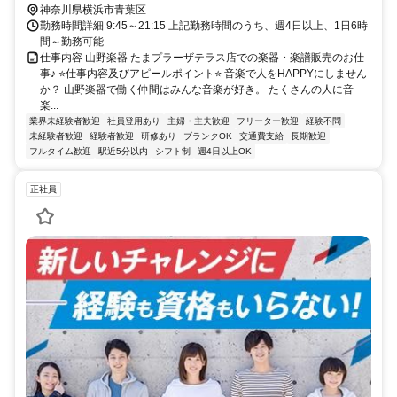
神奈川県横浜市青葉区
勤務時間詳細 9:45～21:15 上記勤務時間のうち、週4日以上、1日6時
間～勤務可能
仕事内容 山野楽器 たまプラーザテラス店での楽器・楽譜販売のお仕
事♪ ⭐仕事内容及びアピールポイント⭐ 音楽で人をHAPPYにしません
か？ 山野楽器で働く仲間はみんな音楽が好き。 たくさんの人に音
楽...
業界未経験者歓迎
社員登用あり
主婦・主夫歓迎
フリーター歓迎
経験不問
未経験者歓迎
経験者歓迎
研修あり
ブランクOK
交通費支給
長期歓迎
フルタイム歓迎
駅近5分以内
シフト制
週4日以上OK
正社員