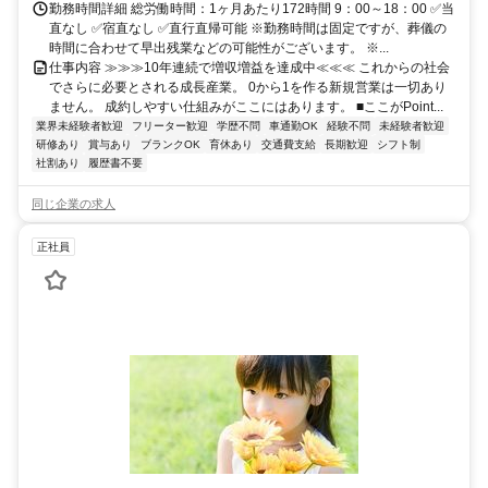
勤務時間詳細 総労働時間：1ヶ月あたり172時間 9：00～18：00 ✅当
直なし ✅宿直なし ✅直行直帰可能 ※勤務時間は固定ですが、葬儀の
時間に合わせて早出残業などの可能性がございます。 ※...
仕事内容 ≫≫≫10年連続で増収増益を達成中≪≪≪ これからの社会
でさらに必要とされる成長産業。 0から1を作る新規営業は一切あり
ません。 成約しやすい仕組みがここにはあります。 ■ここがPoint...
業界未経験者歓迎
フリーター歓迎
学歴不問
車通勤OK
経験不問
未経験者歓迎
研修あり
賞与あり
ブランクOK
育休あり
交通費支給
長期歓迎
シフト制
社割あり
履歴書不要
同じ企業の求人
正社員