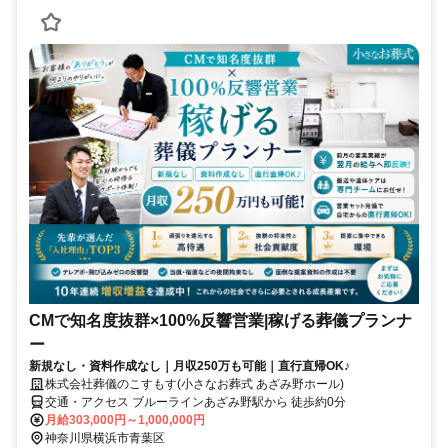
CMで知名度抜群×100%反響営業|稼げる葬儀プランナ
ー
新規なし・資料作成なし｜月収250万も可能｜直行直帰OK♪
株式会社葬儀のこすもす(小さなお葬式 あざみ野ホール)
交通・アクセス ブルーラインあざみ野駅から 徒歩約0分
月給303,000円～1,000,000円
神奈川県横浜市青葉区