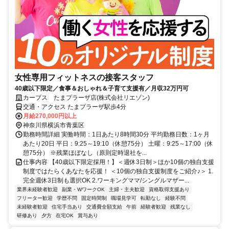
女性専用フィットネスの接客スタッフ
40歳以下限定／食事＆おしゃれ＆子育て支援有／月収32万円可
カーブス たまプラーザ店(株式会社リエゾン)
交通・アクセス たまプラーザ駅歩4分
月給270,000円以上
神奈川県横浜市青葉区
勤務時間詳細 実働時間：1日あたり8時間30分 平均勤務日数：1ヶ月
あたり20日 平日：9:25～19:10（休憩75分） 土曜：9:25～17:00（休
憩75分） ※残業ほぼなし（原則定時退社を...
仕事内容 【40歳以下限定採用！】＜週休3日制＞ほか10個の独自支援
制度ではたらくあなたを応援！ ＜10個の独自支援制度をご紹介♪＞ 1.
完全週休3日制も選択OK 2.ワーキングママ/シングルマザー...
業界未経験者歓迎
副業・WワークOK
主婦・主夫歓迎
資格取得支援あり
フリーター歓迎
学歴不問
固定時間制
職場見学可
転勤なし
経験不問
未経験者歓迎
住宅手当あり
交通費全額支給
午前
経験者歓迎
残業なし
研修あり
夕方
在宅OK
賞与あり