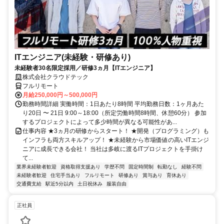
ITエンジニア(未経験・研修あり)
未経験者30名限定採用／研修3ヵ月【ITエンジニア】
株式会社クラウドテック
フルリモート
月給250,000円～500,000円
勤務時間詳細 実働時間：1日あたり8時間 平均勤務日数：1ヶ月あた
り20日 〜 21日 9:00～18:00（所定労働時間8時間、休憩60分） 参加
するプロジェクトによって多少時間が異なる可能性があ...
仕事内容 ★3ヵ月の研修からスタート！ ★開発（プログラミング）も
インフラも両方スキルアップ！ ★未経験から市場価値の高いITエンジ
ニアに成長できる会社！ 当社は多岐に渡るITプロジェクトを手掛け
て...
業界未経験者歓迎
資格取得支援あり
学歴不問
固定時間制
転勤なし
経験不問
未経験者歓迎
住宅手当あり
フルリモート
研修あり
賞与あり
育休あり
交通費支給
駅近5分以内
土日祝休み
服装自由
正社員