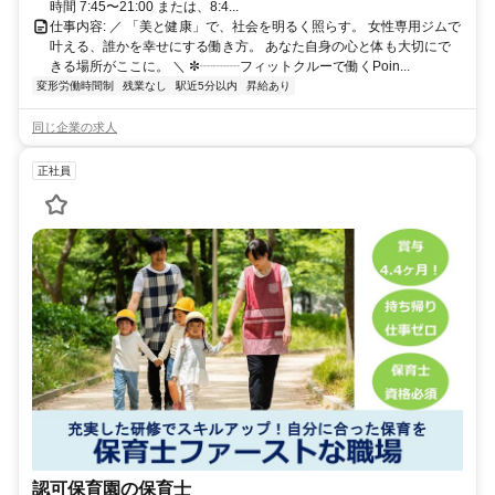
時間 7:45〜21:00 または、8:4...
仕事内容: ／ 「美と健康」で、社会を明るく照らす。 女性専用ジムで
叶える、誰かを幸せにする働き方。 あなた自身の心と体も大切にで
きる場所がここに。 ＼ ✼┈┈┈フィットクルーで働くPoin...
変形労働時間制
残業なし
駅近5分以内
昇給あり
同じ企業の求人
正社員
認可保育園の保育士