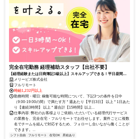
完全在宅勤務 経理補助スタッフ【出社不要】
【経理経験または日商簿記3級以上】スキルアップできる！平日昼間３h
～。完全在宅で育児・介護中の方も大歓迎♪
メリービズ株式会社
フルリモート
時給1,232円以上
勤務時間・曜日: 稼働可能な時間について、下記3つの条件を日中
（9:00-19:00の間）で満たす方 * 週あたり【平日3日】 以上 * 1日あた
り【連続3時間】 以上 * 週合計【15時間】以上...
仕事内容: 弊社のお客様よりご依頼いただいている経理代行サービス
の業務を、完全在宅・フルリモートでお任せします。案件ごとに複数
名でチームを組んで対応するため、フォローし合いながら働くことが
できます。...
シフト自由
フルリモート
在宅OK
昇給あり