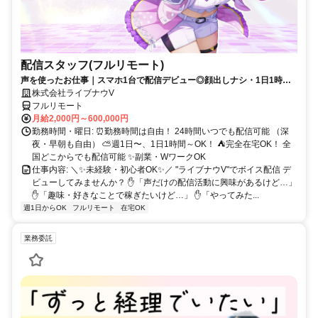
配信スタッフ(フルリモート)
声を使ったお仕事｜スマホ1台で配信デビュー◎顔出しナシ・1日1時間
～OK♪
株式会社ライブナウV
フルリモート
月給2,000円～600,000円
勤務時間・曜日: ⏰勤務時間は自由！ 24時間いつでも配信可能 （深
夜・早朝も自由） ⛅週1日〜、1日1時間～OK！ ⛺完全在宅OK！ 全
国どこからでも配信可能 ✨副業・WワークOK
仕事内容: ＼✨未経験・初心者OK✨／ "ライブナウV"でボイス配信 デ
ビューしてみませんか？ ✋「声だけの配信活動に興味があるけど…」
✋「趣味・好きなことで稼ぎたいけど…」 ✋「やってみた...
週1日からOK
フルリモート
在宅OK
業務委託