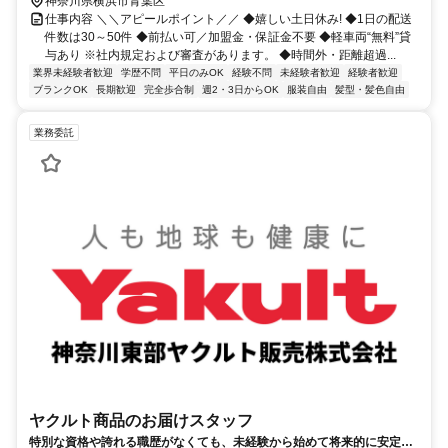
分
神奈川県横浜市青葉区
仕事内容 ＼＼アピールポイント／／ ◆嬉しい土日休み! ◆1日の配送
件数は30～50件 ◆前払い可／加盟金・保証金不要 ◆軽車両“無料”貸
与あり ※社内規定および審査があります。 ◆時間外・距離超過...
業界未経験者歓迎
学歴不問
平日のみOK
経験不問
未経験者歓迎
経験者歓迎
ブランクOK
長期歓迎
完全歩合制
週2・3日からOK
服装自由
髪型・髪色自由
業務委託
ヤクルト商品のお届けスタッフ
特別な資格や誇れる職歴がなくても、未経験から始めて将来的に安定し