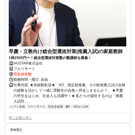
早慶・立教向け総合型選抜対策(推薦入試)の家庭教師
1枠2500円〜！総合型選抜対策塾の塾講師を募集！
HUSTAR株式会社
フルリモート
完全歩合制
勤務時間・曜日: 自由
仕事内容: ★未経験歓迎★「AO、指定校推薦、その他推薦入試の合格
の経験を活かして一緒に受験生の合格へ伴走しませんか？」 ★早慶
の学生をはじめ、社会人も活躍中！★ 私たちが提供するのは「推薦
入試対...
シフト自由
フルリモート
完全歩合制
週2・3日からOK
同じ企業の求人
業務委託