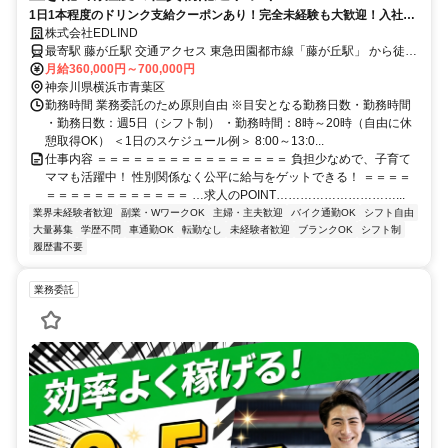
1日1本程度のドリンク支給クーポンあり！完全未経験も大歓迎！入社3
ヶ月以内に90％が月50万円を達成しています。
株式会社EDLIND
最寄駅 藤が丘駅 交通アクセス 東急田園都市線「藤が丘駅」 から徒歩
月給360,000円～700,000円
8分 ●転勤なし ●車・バイク通勤OK
神奈川県横浜市青葉区
勤務時間 業務委託のため原則自由 ※目安となる勤務日数・勤務時間
・勤務日数：週5日（シフト制） ・勤務時間：8時～20時（自由に休
憩取得OK） ＜1日のスケジュール例＞ 8:00～13:0...
仕事内容 ＝＝＝＝＝＝＝＝＝＝＝＝＝＝＝＝ 負担少なめで、子育て
ママも活躍中！ 性別関係なく公平に給与をゲットできる！ ＝＝＝＝
＝＝＝＝＝＝＝＝＝＝＝＝ …求人のPOINT…………………………...
業界未経験者歓迎
副業・WワークOK
主婦・主夫歓迎
バイク通勤OK
シフト自由
大量募集
学歴不問
車通勤OK
転勤なし
未経験者歓迎
ブランクOK
シフト制
履歴書不要
業務委託