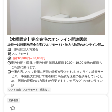
【水曜固定】完全在宅のオンライン問診医師
10時〜19時勤務/完全在宅(フルリモート)・地方も歓迎のオンライン問診
業務
一般社団法人博愛会
フルリモート
日給32,000円～80,000円
勤務時間・曜日: ✅勤務時間 毎週水曜日 10:00～19:00 ※他の曜日も
ご相談に乗れます。
仕事内容: スキマ時間に医師の診察が受けられる オンライン診療サー
ビス。 事業拡大に向けて患者様に 高品質な医療の提供をしていくた
め、 医師の皆様のお力添えが必要です！ ご自宅などでのオンライン
診...
シフト自由
フルリモート
残業なし
業務委託