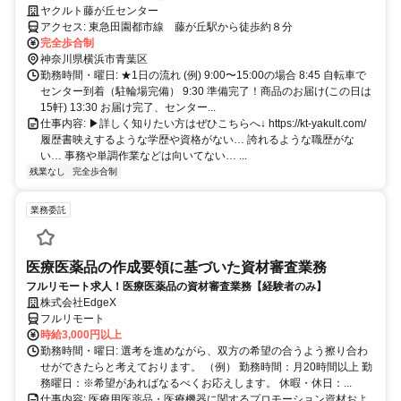
た収入基盤を得られるお仕事です。お届け中は一人で気楽に、困ったと
ヤクルト藤が丘センター
きは仲間に相談できます。まずは見学会に！
アクセス: 東急田園都市線 藤が丘駅から徒歩約８分
完全歩合制
神奈川県横浜市青葉区
勤務時間・曜日: ★1日の流れ (例) 9:00〜15:00の場合 8:45 自転車で
センター到着（駐輪場完備） 9:30 準備完了！商品のお届け(この日は
15軒) 13:30 お届け完了、センター...
仕事内容: ▶詳しく知りたい方はぜひこちらへ↓ https://kt-yakult.com/
履歴書映えするような学歴や資格がない… 誇れるような職歴がな
い… 事務や単調作業などは向いてない… ...
残業なし
完全歩合制
業務委託
医療医薬品の作成要領に基づいた資材審査業務
フルリモート求人！医療医薬品の資材審査業務【経験者のみ】
株式会社EdgeX
フルリモート
時給3,000円以上
勤務時間・曜日: 選考を進めながら、双方の希望の合うよう擦り合わ
せができたらと考えております。 （例） 勤務時間：月20時間以上 勤
務曜日：※希望があればなるべくお応えします。 休暇・休日：...
仕事内容: 医療用医薬品・医療機器に関するプロモーション資材およ