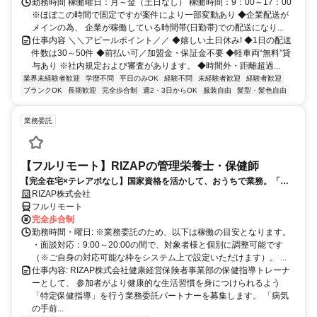
勤務時間 稼働曜日：月～金（土日なし） 稼働時間：9：00～17：00
※ほぼこの時間で固定ですが案件により一部変動あり ◆企業配送が
メインの為、 企業が稼働している時間帯(日勤帯)での配送になり...
仕事内容 ＼＼アピールポイント／／ ◆嬉しい土日休み! ◆1日の配送
件数は30～50件 ◆前払い可／加盟金・保証金不要 ◆軽車両“無料”貸
与あり ※社内規定および審査があります。 ◆時間外・距離超過...
業界未経験者歓迎
学歴不問
平日のみOK
経験不問
未経験者歓迎
経験者歓迎
ブランクOK
長期歓迎
完全歩合制
週2・3日からOK
服装自由
髪型・髪色自由
業務委託
【フルリモート】RIZAPの管理栄養士・保健師
【完全在宅×テレアポなし】国家資格を活かして、おうちで業務。「も
う一つの安心」を。主婦・Wワーカー活躍中！「平日の日中だけ」「夕
RIZAP株式会社
方以降の数時間だけ」など、生活リズムに合わせた時間調整が可能で
フルリモート
す。1件ごとの成果報酬型だから、頑張った分だけ手応えのある収入
完全歩合制
に。充実のサポート体制で、安心の在宅ワークを始めませんか？
勤務時間・曜日: ※業務委託のため、以下は稼働の目安となります。
・面談対応：9:00～20:00の間で、対象者様と個別に調整可能です
（※ご自身の対応可能な枠をシステム上で設定いただけます）。 ...
仕事内容: RIZAP株式会社健康経営保険者事業部の保健指導トレーナ
ーとして、 参加者がより健康的な生活習慣を身につけられるよう
「特定保健指導」を行う業務委託パートナーを募集します。 「病気
の手前...