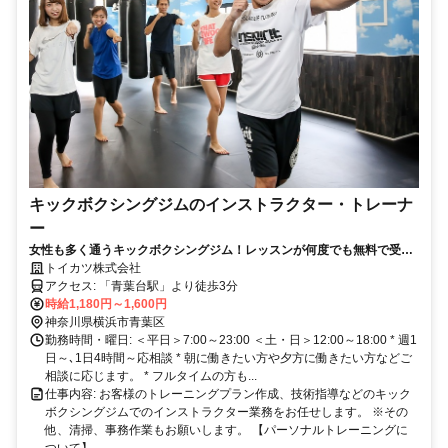
キックボクシングジムのインストラクター・トレーナ
ー
女性も多く通うキックボクシングジム！レッスンが何度でも無料で受け
られる特典付き☆
トイカツ株式会社
アクセス: 「青葉台駅」より徒歩3分
時給1,180円～1,600円
神奈川県横浜市青葉区
勤務時間・曜日: ＜平日＞7:00～23:00 ＜土・日＞12:00～18:00 * 週1
日～､1日4時間～応相談 * 朝に働きたい方や夕方に働きたい方などご
相談に応じます。 * フルタイムの方も...
仕事内容: お客様のトレーニングプラン作成、技術指導などのキック
ボクシングジムでのインストラクター業務をお任せします。 ※その
他、清掃、事務作業もお願いします。 【パーソナルトレーニングに
ついて】...