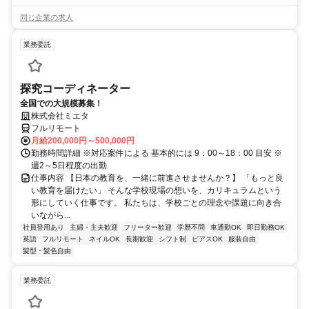
同じ企業の求人
業務委託
探究コーディネーター
全国での大規模募集！
株式会社ミエタ
フルリモート
月給200,000円～500,000円
勤務時間詳細 ※対応案件による 基本的には 9：00～18：00 目安 ※
週2～5日程度の出勤
仕事内容 【日本の教育を、一緒に前進させませんか？】 「もっと良
い教育を届けたい」 そんな学校現場の想いを、カリキュラムという
形にしていく仕事です。 私たちは、学校ごとの理念や課題に向き合
いながら...
社員登用あり
主婦・主夫歓迎
フリーター歓迎
学歴不問
車通勤OK
即日勤務OK
英語
フルリモート
ネイルOK
長期歓迎
シフト制
ピアスOK
服装自由
髪型・髪色自由
業務委託