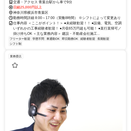
交通・アクセス 青葉台駅から車で9分
日給25,000円以上
神奈川県横浜市青葉区
勤務時間詳細 8:00～17:00（実働8時間） ※シフトによって変更あり
仕事内容 ＜ここがポイント！＞ ●未経験歓迎！！ ●設備、電気、空調
いずれかの工事経験者歓迎！ ●月収65万円超も可能！ ●直行直帰可／
掛け持ちOK ＜主な業務内容＞ 建設・不動産会社施工...
フリーター歓迎
学歴不問
車通勤OK
即日勤務OK
経験者歓迎
長期歓迎
シフト制
業務委託