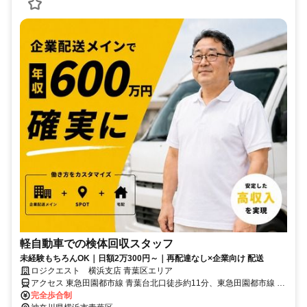
軽自動車での検体回収スタッフ
未経験もちろんOK｜日額2万300円～｜再配達なし×企業向け 配送
ロジクエスト 横浜支店 青葉区エリア
アクセス 東急田園都市線 青葉台北口徒歩約11分、東急田園都市線 藤
が丘（神奈川県）正面口徒歩約23分、東急田園都市線 田奈徒歩約30
完全歩合制