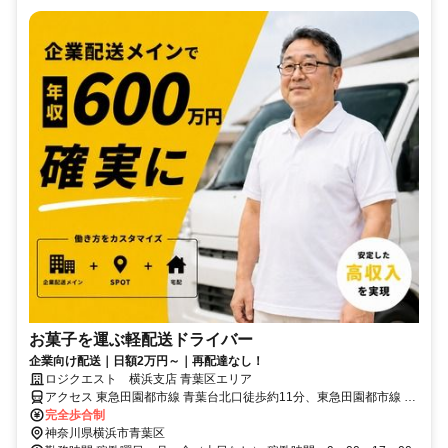
お菓子を運ぶ軽配送ドライバー
企業向け配送｜日額2万円～｜再配達なし！
ロジクエスト 横浜支店 青葉区エリア
アクセス 東急田園都市線 青葉台北口徒歩約11分、東急田園都市線 藤
が丘（神奈川県）正面口徒歩約23分、東急田園都市線 田奈徒歩約30
完全歩合制
分
神奈川県横浜市青葉区