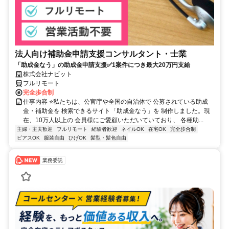
法人向け補助金申請支援コンサルタント・士業
「助成金なう」の助成金申請支援✅1案件につき最大20万円支給
株式会社ナビット
フルリモート
完全歩合制
仕事内容 ⭐私たちは、公官庁や全国の自治体で 公募されている助成
金・補助金を 検索できるサイト「助成金なう」を 制作しました。現
在、10万人以上の 会員様にご愛顧いただいていており、 各種助...
主婦・主夫歓迎
フルリモート
経験者歓迎
ネイルOK
在宅OK
完全歩合制
ピアスOK
服装自由
ひげOK
髪型・髪色自由
業務委託