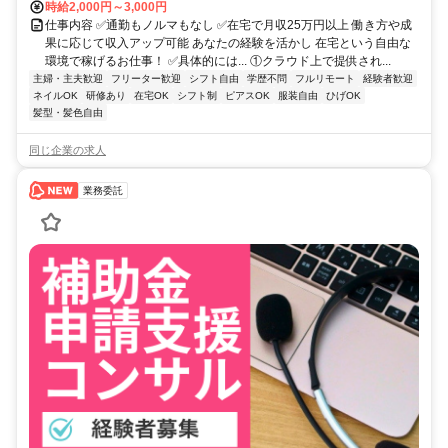
時給2,000円～3,000円
仕事内容 ✅通勤もノルマもなし ✅在宅で月収25万円以上 働き方や成
果に応じて収入アップ可能 あなたの経験を活かし 在宅という自由な
環境で稼げるお仕事！ ✅具体的には... ①クラウド上で提供され...
主婦・主夫歓迎
フリーター歓迎
シフト自由
学歴不問
フルリモート
経験者歓迎
ネイルOK
研修あり
在宅OK
シフト制
ピアスOK
服装自由
ひげOK
髪型・髪色自由
同じ企業の求人
業務委託