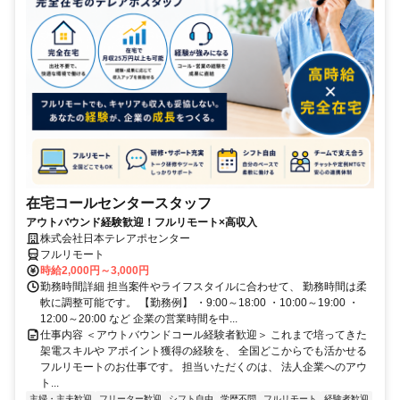
在宅コールセンタースタッフ
アウトバウンド経験歓迎！フルリモート×高収入
株式会社日本テレアポセンター
フルリモート
時給2,000円～3,000円
勤務時間詳細 担当案件やライフスタイルに合わせて、 勤務時間は柔
軟に調整可能です。 【勤務例】 ・9:00～18:00 ・10:00～19:00 ・
12:00～20:00 など 企業の営業時間を中...
仕事内容 ＜アウトバウンドコール経験者歓迎＞ これまで培ってきた
架電スキルや アポイント獲得の経験を、 全国どこからでも活かせる
フルリモートのお仕事です。 担当いただくのは、 法人企業へのアウ
ト...
主婦・主夫歓迎
フリーター歓迎
シフト自由
学歴不問
フルリモート
経験者歓迎