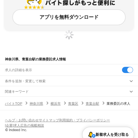
アプリを無料ダウンロード
神奈川県、青葉台駅の業務委託求人情報
求人の詳細を表示
条件を追加・変更して検索
市区町村を追加・変更
関連キーワード
完全在宅ワーク 全国
シール貼り 在宅
現在地周辺
ガチャガチャ
犬カフェ
神奈川県
駅を追加・変更
バイトTOP
神奈川県
横浜市
青葉区
青葉台駅
業務委託の求人
神奈川県
すべて
横浜市
すべて
職種を追加・変更
JR東海道本線(東京～熱海)
鶴見区
神奈川区
西区
中区
南区
保土ケ谷区
磯子区
金沢区
港北区
戸塚区
港南区
川崎駅
横浜駅
戸塚駅
大船駅
藤沢駅
辻堂駅
茅ケ崎駅
平塚駅
大磯駅
二宮駅
国府津駅
飲食・フードサービス
旭区
緑区
瀬谷区
栄区
泉区
青葉区
都筑区
ヘルプ・お問い合わせ
サイトマップ
利用規約・プライバシーポリシー
特徴を追加・変更
鴨宮駅
小田原駅
早川駅
根府川駅
真鶴駅
湯河原駅
飲食・フードサービス
すべて
[企業]求人広告の掲載相談
川崎市
すべて
ホールスタッフ
キッチンスタッフ
皿洗い・洗い場
精肉・鮮魚加工
給食調理
人気
JR南武線
川崎区
幸区
中原区
高津区
多摩区
宮前区
麻生区
雇用形態を追加・変更
新着求人を受け取る
パン屋（ベーカリー）
フードカウンター販売員
バー（BAR）・バーテンダー
日払いOK
高校生歓迎
学生歓迎
深夜の仕事
髪型・髪色自由
ひげOK
ネイルOK
川崎駅
尻手駅
矢向駅
鹿島田駅
平間駅
向河原駅
武蔵小杉駅
武蔵中原駅
武蔵新城駅