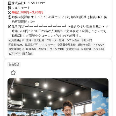
株式会社DREAM PONY
フルリモート
時給1,700円～3,700円
勤務時間詳細 9:00〜21:00の間でシフト制 希望時間帯は相談OK！ 契
約更新期間：1年
仕事内容 ─┘─┘─┘─┘─┘─┘─┘─┘─┘ ▼働きやすい理由＆魅力▼ ✅
時給1700円〜3700円の高収入可能✨ ✅完全在宅！全国どこからでも
勤務OK！ ✅商談やクロージングなしのアポ獲得...
社員登用あり
主婦・主夫歓迎
フリーター歓迎
シフト自由
学歴不問
即日勤務OK
職場見学可
フルリモート
交通費全額支給
経験者歓迎
ネイルOK
食費補助あり
研修あり
在宅OK
ブランクOK
交通費支給
長期歓迎
シフト制
ピアスOK
服装自由
業務委託