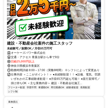
建設・不動産会社案件の施工スタッフ
未経験可／副業OK／月収65万円可
オーケーズパワー株式会社
交通・アクセス 青葉台駅から車で9分
日給25,000円以上
神奈川県横浜市青葉区
勤務時間詳細 8:00～17:00（実働8時間） ※シフトによって変更あり
仕事内容 ＜ここがポイント！＞ ●未経験歓迎！！ ●設備、電気、空調
いずれかの工事経験者歓迎！ ●月収65万円超も可能！ ●直行直帰可／
掛け持ちOK ＜主な業務内容＞ 建設・不動産会社施工...
フリーター歓迎
学歴不問
車通勤OK
即日勤務OK
経験者歓迎
長期歓迎
シフト制
業務委託