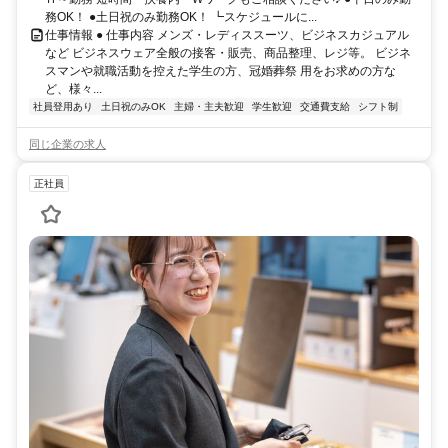
務OK！ ●土日祝のみ勤務OK！ ┗スケジュールに...
仕事情報 ● 仕事内容 メンズ・レディススーツ、ビジネスカジュアル
など ビジネスウェア全般の接客・販売、商品整理、レジ等。 ビジネ
スマンや就職活動を控えた学生の方、冠婚葬祭 用をお求めの方な
ど、様々...
社員登用あり
土日祝のみOK
主婦・主夫歓迎
学生歓迎
交通費支給
シフト制
同じ企業の求人
正社員