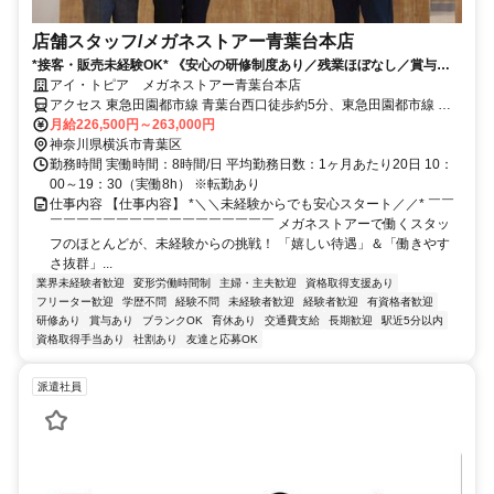
店舗スタッフ/メガネストアー青葉台本店
*接客・販売未経験OK* 《安心の研修制度あり／残業ほぼなし／賞与年2
回／インセンティブあり》
アイ・トピア メガネストアー青葉台本店
アクセス 東急田園都市線 青葉台西口徒歩約5分、東急田園都市線 田
奈徒歩約16分、東急田園都市線 藤が丘（神奈川県）南口徒歩約18分
月給226,500円～263,000円
神奈川県横浜市青葉区
勤務時間 実働時間：8時間/日 平均勤務日数：1ヶ月あたり20日 10：
00～19：30（実働8h） ※転勤あり
仕事内容 【仕事内容】 *＼＼未経験からでも安心スタート／／* ￣￣
￣￣￣￣￣￣￣￣￣￣￣￣￣￣￣￣￣ メガネストアーで働くスタッ
フのほとんどが、未経験からの挑戦！ 「嬉しい待遇」＆「働きやす
さ抜群」...
業界未経験者歓迎
変形労働時間制
主婦・主夫歓迎
資格取得支援あり
フリーター歓迎
学歴不問
経験不問
未経験者歓迎
経験者歓迎
有資格者歓迎
研修あり
賞与あり
ブランクOK
育休あり
交通費支給
長期歓迎
駅近5分以内
資格取得手当あり
社割あり
友達と応募OK
派遣社員