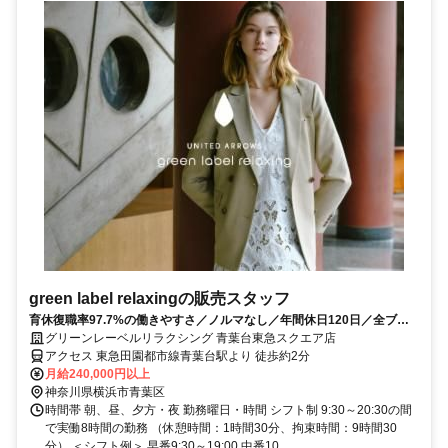
green label relaxingの販売スタッフ
育休復職率97.7%の働きやすさ／ノルマなし／年間休日120日／全ブラ
ンド利用可能の社割有
グリーンレーベルリラクシング 青葉台東急スクエア店
アクセス 東急田園都市線青葉台駅より 徒歩約2分
月給240,000円以上
神奈川県横浜市青葉区
時間帯 朝、昼、夕方・夜 勤務曜日・時間 シフト制 9:30～20:30の間
で実働8時間の勤務 （休憩時間：1時間30分、拘束時間：9時間30
分） ＜シフト例＞ 早番9:30～19:00 中番10...