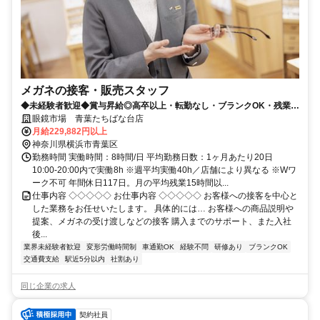
メガネの接客・販売スタッフ
◆未経験者歓迎◆賞与昇給◎高卒以上・転勤なし・ブランクOK・残業少
なめ・業界No1！
眼鏡市場 青葉たちばな台店
月給229,882円以上
神奈川県横浜市青葉区
勤務時間 実働時間：8時間/日 平均勤務日数：1ヶ月あたり20日
10:00-20:00内で実働8h ※週平均実働40h／店舗により異なる ※Wワ
ーク不可 年間休日117日。月の平均残業15時間以...
仕事内容 ◇◇◇◇◇ お仕事内容 ◇◇◇◇◇ お客様への接客を中心と
した業務をお任せいたします。 具体的には… お客様への商品説明や
提案、メガネの受け渡しなどの接客 購入までのサポート、また入社
後...
業界未経験者歓迎
変形労働時間制
車通勤OK
経験不問
研修あり
ブランクOK
交通費支給
駅近5分以内
社割あり
同じ企業の求人
契約社員