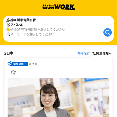
神奈川県
青葉台駅
アパレル
特徴/給与/雇用形態を選択してください
キーワードを選択してください
31件
条件保存
関連度順
正社員