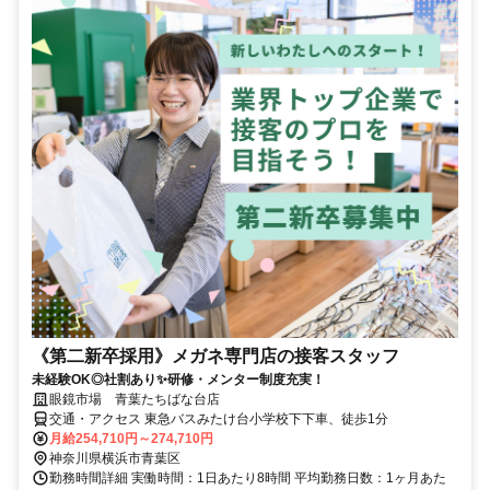
《第二新卒採用》メガネ専門店の接客スタッフ
未経験OK◎社割あり✨研修・メンター制度充実！
眼鏡市場 青葉たちばな台店
交通・アクセス 東急バスみたけ台小学校下下車、徒歩1分
月給254,710円～274,710円
神奈川県横浜市青葉区
勤務時間詳細 実働時間：1日あたり8時間 平均勤務日数：1ヶ月あた