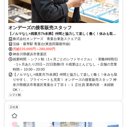
オンデーズの接客販売スタッフ
【ノルマなし×残業月7h未満】仲間と協力して楽しく働く！休みも取り
やすく、プライベートも充実！
株式会社オンデーズ 青葉台東急スクエア店
沿線・最寄駅 青葉台(東急田園都市線)
月給235,000円～280,000円
神奈川県横浜市青葉区
就業時間 ・シフト制（1ヶ月ごとのシフトサイクル） ・実働8時間/日
・1ヶ月あたり20日～22日勤務/月 ※残業ほとんどなし ＜店舗の営業
時間＞ 10:00～20:00
【ノルマなし×残業月7h未満】仲間と協力して楽しく働く！休みも取
りやすく、プライベートも充実！ オンデーズの接客販売スタッフ 神
奈川県横浜市青葉区青葉台２丁目１－１ 正社員 業務内容 ・未経験
OK！...
シフト制
正社員