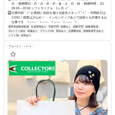
日 ・勤務曜日：月・火・水・木・金・土・日・祝 ・勤務時間： [1]
09:45～20:00 シフトサイクル：1ヶ月 ☆ﾟ ...
仕事内容 ﾟ.+° お客様に笑顔を届ける販売スタッフ ﾟ+.ﾟ ・年間休日は
119日！残業は少なめ！ ・インセンティブありで頑張りを評価するお
仕事です ゜+.――゜+.――゜+.――゜+.――゜+...
業界未経験者歓迎
社員登用あり
学歴不問
転勤なし
経験不問
経験者歓迎
月1シフト提出
研修あり
ブランクOK
育休あり
交通費支給
資格取得手当あり
シフト制
社割あり
アルバイト・パート