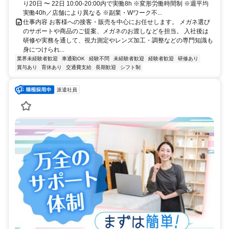
り20日 〜 22日 10:00-20:00内で実働8h ※変形労働時間制 ※週平均
実働40h／店舗により異なる ※副業・Wワーク不...
仕事内容 お客様への接客・販売を中心にお任せします。 メガネ選び
のサポートや商品のご提案、メガネのお渡しなどを担当。 入社後は
研修や実務を通して、視力測定やレンズ加工・調整などの専門知識も
身につけられ...
業界未経験者歓迎
車通勤OK
経験不問
未経験者歓迎
経験者歓迎
研修あり
賞与あり
育休あり
交通費支給
長期歓迎
シフト制
派遣社員