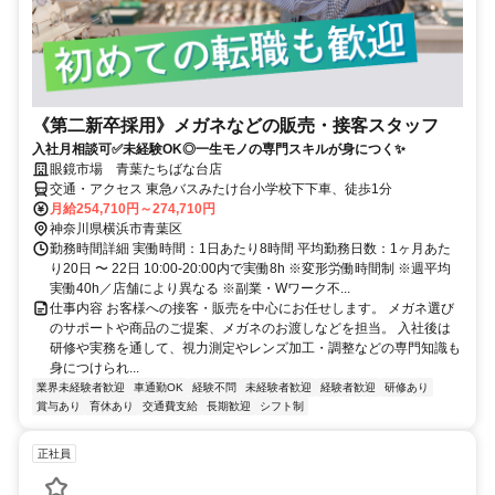
《第二新卒採用》メガネなどの販売・接客スタッフ
入社月相談可✅未経験OK◎一生モノの専門スキルが身につく✨
眼鏡市場 青葉たちばな台店
交通・アクセス 東急バスみたけ台小学校下下車、徒歩1分
月給254,710円～274,710円
神奈川県横浜市青葉区
勤務時間詳細 実働時間：1日あたり8時間 平均勤務日数：1ヶ月あた
り20日 〜 22日 10:00-20:00内で実働8h ※変形労働時間制 ※週平均
実働40h／店舗により異なる ※副業・Wワーク不...
仕事内容 お客様への接客・販売を中心にお任せします。 メガネ選び
のサポートや商品のご提案、メガネのお渡しなどを担当。 入社後は
研修や実務を通して、視力測定やレンズ加工・調整などの専門知識も
身につけられ...
業界未経験者歓迎
車通勤OK
経験不問
未経験者歓迎
経験者歓迎
研修あり
賞与あり
育休あり
交通費支給
長期歓迎
シフト制
正社員