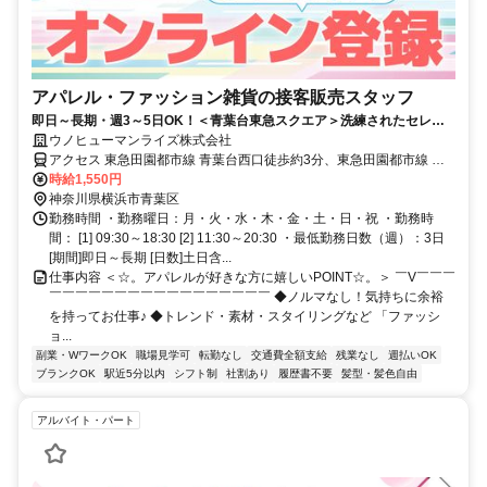
アパレル・ファッション雑貨の接客販売スタッフ
即日～長期・週3～5日OK！＜青葉台東急スクエア＞洗練されたセレク
ト商品が揃うショップ◇アパレル販売
ウノヒューマンライズ株式会社
アクセス 東急田園都市線 青葉台西口徒歩約3分、東急田園都市線 藤
が丘（神奈川県）南口徒歩約18分、東急田園都市線 田奈徒歩約18分
時給1,550円
東急田園都市線『青葉台駅』徒歩1分
神奈川県横浜市青葉区
勤務時間 ・勤務曜日：月・火・水・木・金・土・日・祝 ・勤務時
間： [1] 09:30～18:30 [2] 11:30～20:30 ・最低勤務日数（週）：3日
[期間]即日～長期 [日数]土日含...
仕事内容 ＜☆。アパレルが好きな方に嬉しいPOINT☆。＞ ￣V￣￣￣
￣￣￣￣￣￣￣￣￣￣￣￣￣￣￣￣￣ ◆ノルマなし！気持ちに余裕
を持ってお仕事♪ ◆トレンド・素材・スタイリングなど 「ファッシ
ョ...
副業・WワークOK
職場見学可
転勤なし
交通費全額支給
残業なし
週払いOK
ブランクOK
駅近5分以内
シフト制
社割あり
履歴書不要
髪型・髪色自由
アルバイト・パート