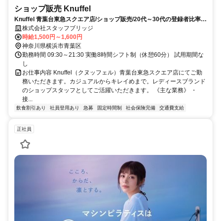
ショップ販売 Knuffel
Knuffel 青葉台東急スクエア店/ショップ販売/20代～30代の登録者比率約
85％！/急募/女性活躍/正社員登用あり/横浜市青葉区/お仕事No246453
株式会社スタッフブリッジ
時給1,500円～1,600円
神奈川県横浜市青葉区
勤務時間 09:30～21:30 実働8時間シフト制（休憩60分） 試用期間な
し
お仕事内容 Knuffel（クヌッフェル）青葉台東急スクエア店にてご勤
務いただきます。カジュアルからキレイめまで。レディースブランド
のショップスタッフとしてご活躍いただきます。 《主な業務》 ・
接...
飲食割引あり
社員登用あり
急募
固定時間制
社会保険完備
交通費支給
正社員