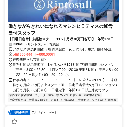
働きながらきれいになれるマシンピラティスの運営・
受付スタッフ
【日曜日定休】未経験スタート99%｜月収38万円も可◎｜年間128日以
上休み可◎
Rintosull(リントスル) 青葉台
アクセス 東急田園都市線 青葉台西口徒歩約1分、東急田園都市線 藤
が丘（神奈川県）南口徒歩約17分、東急田園都市線 田奈徒歩約20分
月給300,000円～600,000円
東急田園都市線「青葉台駅」北口より徒歩3分
神奈川県横浜市青葉区
勤務時間 総労働時間：1ヶ月あたり168時間 下記時間帯でシフト制
（平日／8:00～22:30、土曜／7:00～20:30 実働8時間） 平日／8：00
～22：30 土曜／7：00～20：30 （シ...
仕事内容 ＊－－－＊－－－＊－－－＊ 【この求人のPOINT】 ・未経
験から月給30万円以上スタート可 ・住宅手当最大5万円＋インセン3
万円で月収38万円も◎ ・日曜定休＋年間128日以上休めてプラ...
業界未経験者歓迎
フリーター歓迎
学歴不問
経験不問
未経験者歓迎
住宅手当あり
交通費全額支給
研修あり
賞与あり
育休あり
シフト制
社割あり
アルバイト・パート