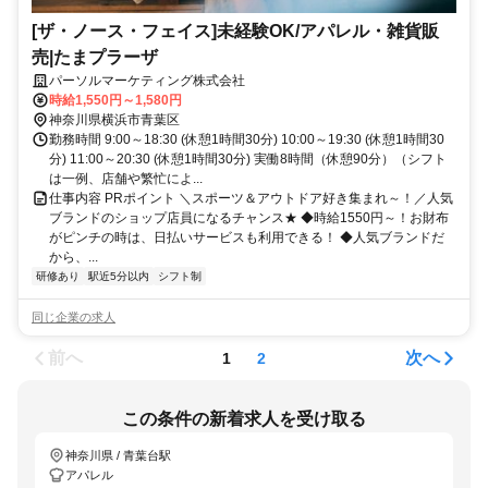
[ザ・ノース・フェイス]未経験OK/アパレル・雑貨販
売|たまプラーザ
パーソルマーケティング株式会社
時給1,550円～1,580円
神奈川県横浜市青葉区
勤務時間 9:00～18:30 (休憩1時間30分) 10:00～19:30 (休憩1時間30
分) 11:00～20:30 (休憩1時間30分) 実働8時間（休憩90分）（シフト
は一例、店舗や繁忙によ...
仕事内容 PRポイント ＼スポーツ＆アウトドア好き集まれ～！／人気
ブランドのショップ店員になるチャンス★ ◆時給1550円～！お財布
がピンチの時は、日払いサービスも利用できる！ ◆人気ブランドだ
から、...
研修あり
駅近5分以内
シフト制
同じ企業の求人
前へ
次へ
1
2
この条件の新着求人を受け取る
神奈川県 / 青葉台駅
アパレル