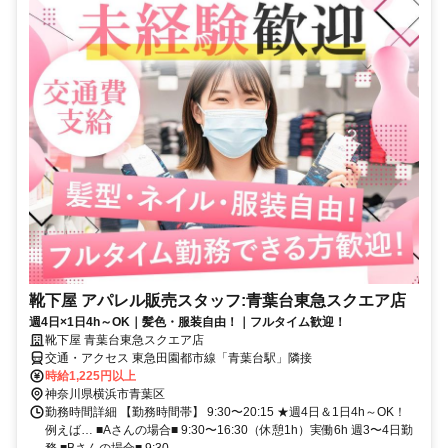
靴下屋 アパレル販売スタッフ:青葉台東急スクエア店
週4日×1日4h～OK｜髪色・服装自由！｜フルタイム歓迎！
靴下屋 青葉台東急スクエア店
交通・アクセス 東急田園都市線「青葉台駅」隣接
時給1,225円以上
神奈川県横浜市青葉区
勤務時間詳細 【勤務時間帯】 9:30〜20:15 ★週4日＆1日4h～OK！
例えば… ■Aさんの場合■ 9:30〜16:30（休憩1h）実働6h 週3〜4日勤
務 ■Bさんの場合■ 9:30...