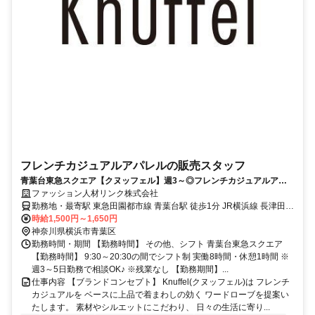
フレンチカジュアルアパレルの販売スタッフ
青葉台東急スクエア【クヌッフェル】週3～◎フレンチカジュアルアパ
レル◆時給1500円～♪
ファッション人材リンク株式会社
勤務地・最寄駅 東急田園都市線 青葉台駅 徒歩1分 JR横浜線 長津田駅
横浜市営地下鉄ブルーライン あざみ野駅
時給1,500円～1,650円
神奈川県横浜市青葉区
勤務時間・期間 【勤務時間】 その他、シフト 青葉台東急スクエア
【勤務時間】 9:30～20:30の間でシフト制 実働8時間・休憩1時間 ※
週3～5日勤務で相談OK♪ ※残業なし 【勤務期間】...
仕事内容 【ブランドコンセプト】 Knuffel(クヌッフェル)は フレンチ
カジュアルを ベースに上品で着まわしの効く ワードローブを提案い
たします。 素材やシルエットにこだわり、 日々の生活に寄り...