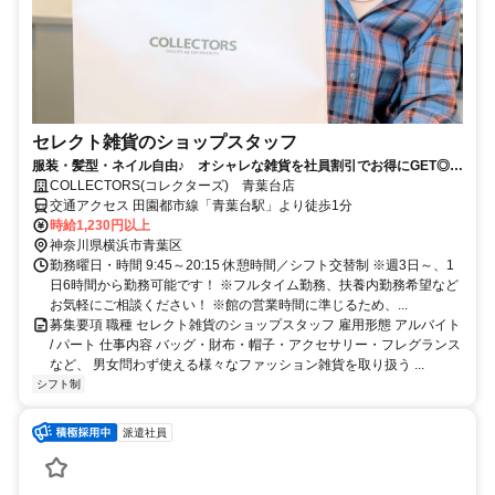
セレクト雑貨のショップスタッフ
服装・髪型・ネイル自由♪ オシャレな雑貨を社員割引でお得にGET◎
駅近で通いやすさは抜群です
COLLECTORS(コレクターズ) 青葉台店
交通アクセス 田園都市線「青葉台駅」より徒歩1分
時給1,230円以上
神奈川県横浜市青葉区
勤務曜日・時間 9:45～20:15 休憩時間／シフト交替制 ※週3日～、1
日6時間から勤務可能です！ ※フルタイム勤務、扶養内勤務希望など
お気軽にご相談ください！ ※館の営業時間に準じるため、...
募集要項 職種 セレクト雑貨のショップスタッフ 雇用形態 アルバイト
/ パート 仕事内容 バッグ・財布・帽子・アクセサリー・フレグランス
など、 男女問わず使える様々なファッション雑貨を取り扱う ...
シフト制
派遣社員