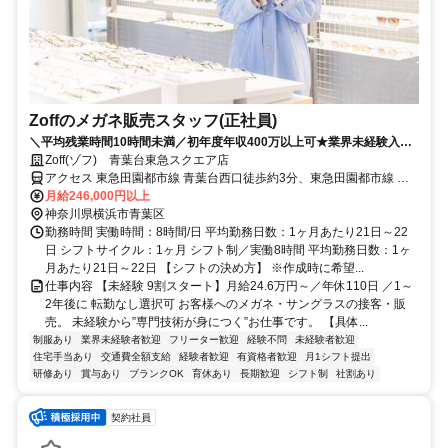
Zoffのメガネ販売スタッフ(正社員)
＼平均残業時間10時間未満／初年度年収400万以上可★業界未経験入社
90%★充実したOJTあり★面接2回で内定まで1カ月以内★2026年8月・
Zoff(ゾフ) 青葉台東急スクエア店
9月入社歓迎
アクセス 東急田園都市線 青葉台西口徒歩約3分、東急田園都市線 藤
が丘（神奈川県）南口徒歩約18分、東急田園都市線 田奈徒歩約18分
月給246,000円以上
東急田園都市線「青葉台駅」徒歩すぐ
神奈川県横浜市青葉区
勤務時間 実働時間：8時間/日 平均勤務日数：1ヶ月あたり21日～22
日 シフトサイクル：1ヶ月 シフト制／実働8時間 平均勤務日数：1ヶ
月あたり21日～22日 【シフトの決め方】 ※作成時に希望...
仕事内容 【未経験 9割スタート】月給24.6万円～／年休110日 ／1～
2年後に 転勤なし選択可 お客様へのメガネ・サングラスの接客・販
売。 未経験から”専門技術が身につく”お仕事です。 【具体...
制服あり
業界未経験者歓迎
フリーター歓迎
経験不問
未経験者歓迎
住宅手当あり
交通費全額支給
経験者歓迎
有資格者歓迎
月1シフト提出
研修あり
賞与あり
ブランクOK
育休あり
長期歓迎
シフト制
社割あり
契約社員