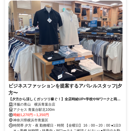
ビジネスファッションを提案するアパレルスタッフ|夕
方〜
【夕方から涼しくガッツリ稼ぐ！】全店時給UP×学校やWワークと両立
シフトです♪
洋服の青山 横浜青葉台店
アクセス 青葉台駅北100m
時給1,270円～1,350円
神奈川県横浜市青葉区
時間帯 夕方・夜 勤務曜日・時間 【全曜日】 16：00～20：00 ●1日3
Ｈ～勤務 短時間・扶養内・Wワークもご相談ください♪ ●平日のみ勤