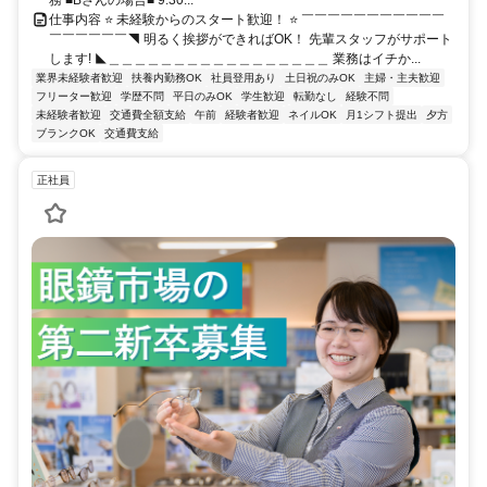
仕事内容 ⭐ 未経験からのスタート歓迎！ ⭐ ￣￣￣￣￣￣￣￣￣￣￣
￣￣￣￣￣￣◥ 明るく挨拶ができればOK！ 先輩スタッフがサポート
します! ◣＿＿＿＿＿＿＿＿＿＿＿＿＿＿＿＿＿ 業務はイチか...
業界未経験者歓迎
扶養内勤務OK
社員登用あり
土日祝のみOK
主婦・主夫歓迎
フリーター歓迎
学歴不問
平日のみOK
学生歓迎
転勤なし
経験不問
未経験者歓迎
交通費全額支給
午前
経験者歓迎
ネイルOK
月1シフト提出
夕方
ブランクOK
交通費支給
正社員