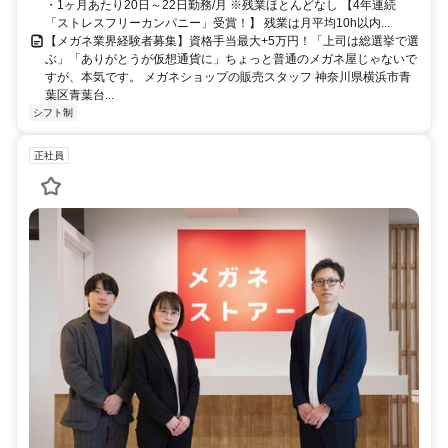
・1ヶ月あたり20日～22日勤務/月 ※残業ほとんどなし 【4年連続
「ストレスフリーカンパニー」受賞！】 残業は月平均10h以内...
【メガネ業界経験者募集】資格手当最大+5万円！「上司は総選挙で選
ぶ」「ありがとうが仮想通貨に」ちょっと普通のメガネ屋じゃないで
すが、本気です。 メガネショップの販売スタッフ 神奈川県横浜市青
葉区青葉台...
シフト制
正社員