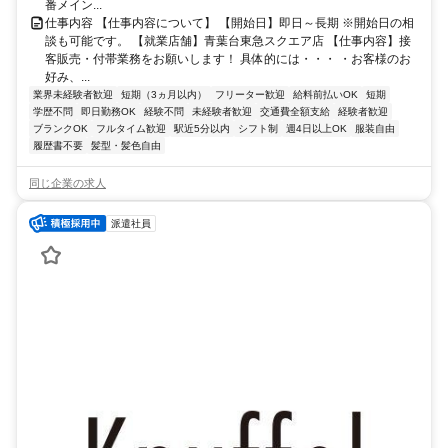
番メイン...
仕事内容 【仕事内容について】 【開始日】即日～長期 ※開始日の相
談も可能です。 【就業店舗】青葉台東急スクエア店 【仕事内容】接
客販売・付帯業務をお願いします！ 具体的には・・・ ・お客様のお
好み、...
業界未経験者歓迎
短期（3ヵ月以内）
フリーター歓迎
給料前払いOK
短期
学歴不問
即日勤務OK
経験不問
未経験者歓迎
交通費全額支給
経験者歓迎
ブランクOK
フルタイム歓迎
駅近5分以内
シフト制
週4日以上OK
服装自由
履歴書不要
髪型・髪色自由
同じ企業の求人
派遣社員