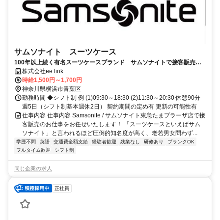
サムソナイト スーツケース
100年以上続く有名スーツケースブランド サムソナイトで接客販売の
お仕事！
株式会社ee link
時給1,500円～1,700円
神奈川県横浜市青葉区
勤務時間 ◆シフト制 例 (1)09:30～18:30 (2)11:30～20:30 休憩90分
週5日（シフト制基本週休2日） 契約期間の定め有 更新の可能性有
仕事内容 仕事内容 Samsonite / サムソナイト東急たまプラーザ店で接
客販売のお仕事をお任せいたします！ 「スーツケースといえばサム
ソナイト」と言われるほど圧倒的知名度が高く、老若男女問わず...
学歴不問
英語
交通費全額支給
経験者歓迎
残業なし
研修あり
ブランクOK
フルタイム歓迎
シフト制
同じ企業の求人
正社員