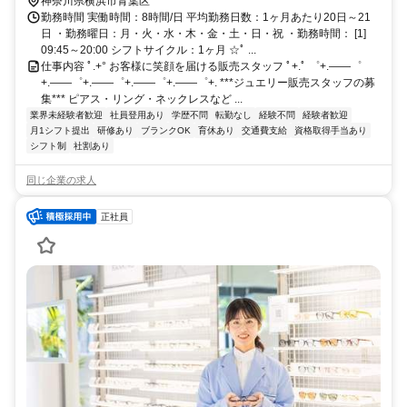
神奈川県横浜市青葉区
勤務時間 実働時間：8時間/日 平均勤務日数：1ヶ月あたり20日～21
日 ・勤務曜日：月・火・水・木・金・土・日・祝 ・勤務時間： [1]
09:45～20:00 シフトサイクル：1ヶ月 ☆ﾟ ...
仕事内容 ﾟ.+° お客様に笑顔を届ける販売スタッフ ﾟ+.ﾟ ゜+.――゜
+.――゜+.――゜+.――゜+.――゜+. ***ジュエリー販売スタッフの募
集*** ピアス・リング・ネックレスなど ...
業界未経験者歓迎
社員登用あり
学歴不問
転勤なし
経験不問
経験者歓迎
月1シフト提出
研修あり
ブランクOK
育休あり
交通費支給
資格取得手当あり
シフト制
社割あり
同じ企業の求人
正社員