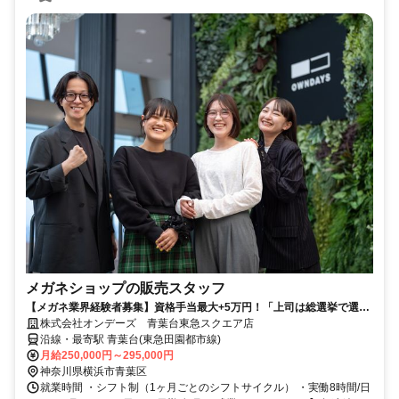
メガネショップの販売スタッフ
【メガネ業界経験者募集】資格手当最大+5万円！「上司は総選挙で選
ぶ」「ありがとうが仮想通貨に」ちょっと普通のメガネ屋じゃないです
株式会社オンデーズ 青葉台東急スクエア店
が、本気です。
沿線・最寄駅 青葉台(東急田園都市線)
月給250,000円～295,000円
神奈川県横浜市青葉区
就業時間 ・シフト制（1ヶ月ごとのシフトサイクル） ・実働8時間/日