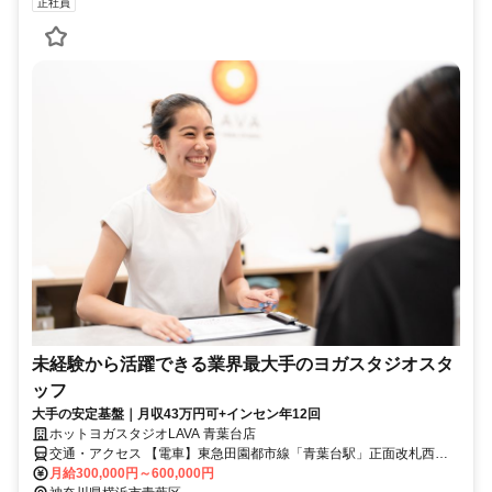
正社員
未経験から活躍できる業界最大手のヨガスタジオスタ
ッフ
大手の安定基盤｜月収43万円可+インセン年12回
ホットヨガスタジオLAVA 青葉台店
交通・アクセス 【電車】東急田園都市線「青葉台駅」正面改札西口
から徒歩2分
月給300,000円～600,000円