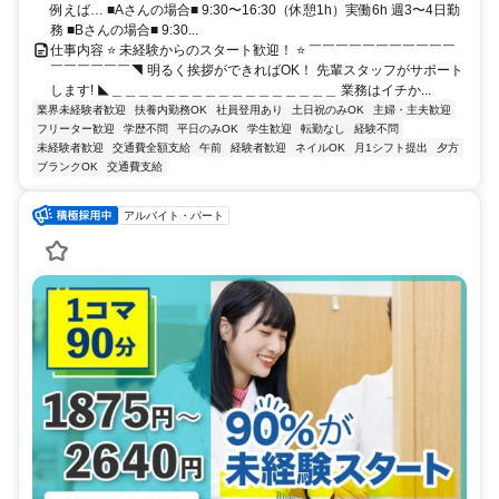
例えば… ■Aさんの場合■ 9:30〜16:30（休憩1h）実働6h 週3〜4日勤
務 ■Bさんの場合■ 9:30...
仕事内容 ⭐ 未経験からのスタート歓迎！ ⭐ ￣￣￣￣￣￣￣￣￣￣￣
￣￣￣￣￣￣◥ 明るく挨拶ができればOK！ 先輩スタッフがサポート
します! ◣＿＿＿＿＿＿＿＿＿＿＿＿＿＿＿＿＿ 業務はイチか...
業界未経験者歓迎
扶養内勤務OK
社員登用あり
土日祝のみOK
主婦・主夫歓迎
フリーター歓迎
学歴不問
平日のみOK
学生歓迎
転勤なし
経験不問
未経験者歓迎
交通費全額支給
午前
経験者歓迎
ネイルOK
月1シフト提出
夕方
ブランクOK
交通費支給
アルバイト・パート