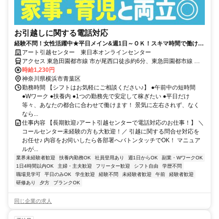
お引越しに関する電話対応
経験不問！女性活躍中★平日メイン&週1日～ＯＫ！スキマ時間で働ける
♪
アート引越センター 東日本オンラインセンター
アクセス 東急田園都市線 市が尾西口徒歩約6分、東急田園都市線 藤
が丘（神奈川県）正面口徒歩約18分 市が尾駅より徒歩6分
時給1,230円
神奈川県横浜市青葉区
勤務時間 【シフトはお気軽にご相談ください♪】 ●午前中の短時間
●Wワーク ●扶養内 ●1つの勤務先で安定して稼ぎたい ●平日だけ
等々、あなたの都合に合わせて働けます！ 景気に左右されず、なく
なら...
仕事内容 【長期歓迎♪アート引越センターで電話対応のお仕事！】 ＼
コールセンター未経験の方も大歓迎！／ 引越に関する問合せ対応を
お任せ♪ 内容をお伺いしたら各部署へバトンタッチでOK！ マニュア
ルが...
業界未経験者歓迎
扶養内勤務OK
社員登用あり
週1日からOK
副業・WワークOK
1日4時間以内OK
主婦・主夫歓迎
フリーター歓迎
シフト自由
学歴不問
職場見学可
平日のみOK
学生歓迎
経験不問
未経験者歓迎
午前
経験者歓迎
研修あり
夕方
ブランクOK
同じ企業の求人