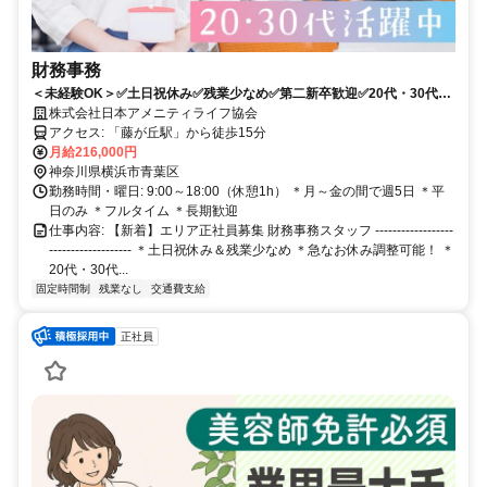
財務事務
＜未経験OK＞✅土日祝休み✅残業少なめ✅第二新卒歓迎✅20代・30代活
躍中！介護施設運営会社での事務
株式会社日本アメニティライフ協会
アクセス: 「藤が丘駅」から徒歩15分
月給216,000円
神奈川県横浜市青葉区
勤務時間・曜日: 9:00～18:00（休憩1h） ＊月～金の間で週5日 ＊平
日のみ ＊フルタイム ＊長期歓迎
仕事内容: 【新着】エリア正社員募集 財務事務スタッフ ------------------
------------------- ＊土日祝休み＆残業少なめ ＊急なお休み調整可能！ ＊
20代・30代...
固定時間制
残業なし
交通費支給
正社員