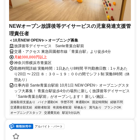
NEWオープン放課後等デイサービスの児童発達支援管
理責任者
＜10月NEW OPEN✨＞オープニング募集
放課後等デイサービス Sante青葉台駅前
交通・アクセス 東急田園都市線「青葉台駅」より徒歩4分
月給300,000円以上
神奈川県横浜市青葉区
勤務時間詳細 実働時間：1日あたり8時間 平均勤務日数：1ヶ月あた
り20日 〜 22日 ８：３０～１９：００の間でシフト制 実働8時間（休
憩あり）
仕事内容 Sante青葉台駅前 10月1日 NEW OPEN✨ オープニングスタ
ッフ大募集！ 青葉台駅徒歩4分の場所に新しく放課後等デイサービス
「Sante青葉台駅前」がオープンします！ 新しい施設...
資格取得支援あり
バイク通勤OK
学歴不問
車通勤OK
固定時間制
経験不問
交通費全額支給
経験者歓迎
有資格者歓迎
研修あり
賞与あり
ブランクOK
オープニングスタッフ
交通費支給
駅近5分以内
アルバイト・パート