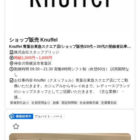
ショップ販売 Knuffel
Knuffel 青葉台東急スクエア店/ショップ販売/20代～30代の登録者比率約
85％！/急募/女性活躍/正社員登用あり/横浜市青葉区/お仕事No246453
株式会社スタッフブリッジ
時給1,500円～1,600円
神奈川県横浜市青葉区
勤務時間 09:30～21:30 実働8時間シフト制（休憩60分） 試用期間な
し
お仕事内容 Knuffel（クヌッフェル）青葉台東急スクエア店にてご勤
務いただきます。カジュアルからキレイめまで。レディースブランド
のショップスタッフとしてご活躍いただきます。 《主な業務》 ・
接...
飲食割引あり
社員登用あり
急募
固定時間制
社会保険完備
交通費支給
アルバイト・パート