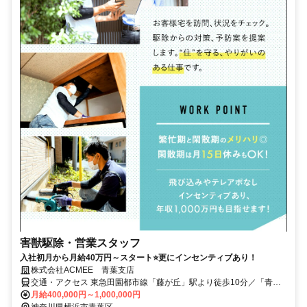
害獣駆除・営業スタッフ
入社初月から月給40万円～スタート⭐更にインセンティブあり！
株式会社ACMEE 青葉支店
交通・アクセス 東急田園都市線「藤が丘」駅より徒歩10分／「青葉
台」駅より徒歩14分
月給400,000円～1,000,000円
神奈川県横浜市青葉区