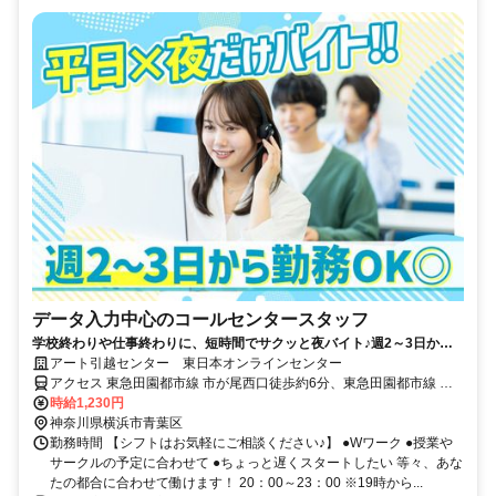
データ入力中心のコールセンタースタッフ
学校終わりや仕事終わりに、短時間でサクッと夜バイト♪週2～3日から
自分のペースで働けます★コミュ力身につく研修あり
アート引越センター 東日本オンラインセンター
アクセス 東急田園都市線 市が尾西口徒歩約6分、東急田園都市線 藤
が丘（神奈川県）正面口徒歩約18分 市が尾駅より徒歩6分
時給1,230円
神奈川県横浜市青葉区
勤務時間 【シフトはお気軽にご相談ください♪】 ●Wワーク ●授業や
サークルの予定に合わせて ●ちょっと遅くスタートしたい 等々、あな
たの都合に合わせて働けます！ 20：00～23：00 ※19時から...