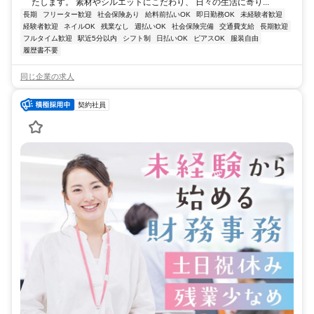
たします。 素材やシルエットにこだわり、 日々の生活に寄り...
長期
フリーター歓迎
社会保険あり
給料前払いOK
即日勤務OK
未経験者歓迎
経験者歓迎
ネイルOK
残業なし
週払いOK
社会保険完備
交通費支給
長期歓迎
フルタイム歓迎
駅近5分以内
シフト制
日払いOK
ピアスOK
服装自由
履歴書不要
同じ企業の求人
契約社員