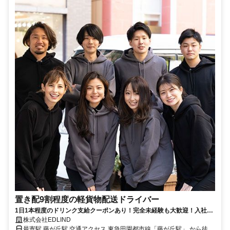
置き配9割程度の軽貨物配送ドライバー
1日1本程度のドリンク支給クーポンあり！完全未経験も大歓迎！入社3
ヶ月以内に90％が月50万円を達成しています。
株式会社EDLIND
最寄駅 藤が丘駅 交通アクセス 東急田園都市線「藤が丘駅」 から徒歩