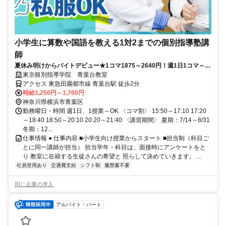
小学生に算数や国語を教える1対2までの個別指導塾講
師
夏休み明けからバイトデビュー★1コマ1875～2640円！週1日1コマ～私
服でok◎
東京個別指導学院 青葉台教室
アクセス 東急田園都市線 青葉台駅 徒歩2分
時給1,250円～1,760円
神奈川県横浜市青葉区
勤務曜日・時間 週1日、1授業～OK 〈コマ割〉 15:50～17:10 17:20
～18:40 18:50～20:10 20:20～21:40 〈講習期間〉 夏期：7/14～8/31
冬期：12...
仕事情報 ● 仕事内容 ■小学生向け授業からスタート ■担当制（科目ご
とに同一講師が担当） 担当学年・科目は、面接時にアンケートをと
り 教室に在籍する生徒さんの希望と 照らして決めていきます。 ...
社員登用あり
交通費支給
シフト制
履歴書不要
同じ企業の求人
アルバイト・パート