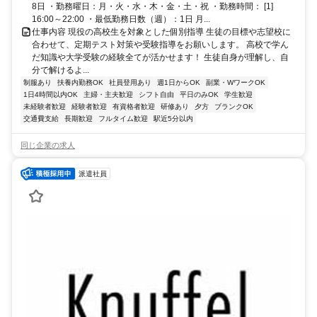
8日 ・勤務曜日：月・火・水・木・金・土・祝 ・勤務時間： [1]
16:00～22:00 ・最低勤務日数（週）：1日 月...
仕事内容 現役の高校生を対象とした個別指導 生徒の目標や志望校に
合わせて、定期テスト対策や受験指導をお願いします。 高校で学ん
だ知識や大学受験の経験全てが活かせます！ 生徒自身が理解し、自
分で解けるよ...
制服あり
扶養内勤務OK
社員登用あり
週1日からOK
副業・WワークOK
1日4時間以内OK
主婦・主夫歓迎
シフト自由
平日のみOK
学生歓迎
未経験者歓迎
経験者歓迎
有資格者歓迎
研修あり
夕方
ブランクOK
交通費支給
長期歓迎
フルタイム歓迎
駅近5分以内
同じ企業の求人
派遣社員