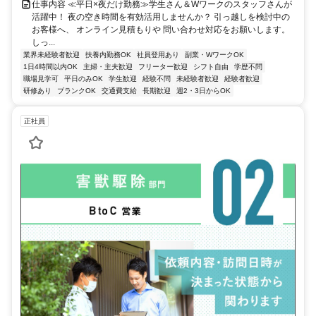
仕事内容 ≪平日×夜だけ勤務≫学生さん＆Wワークのスタッフさんが
活躍中！ 夜の空き時間を有効活用しませんか？ 引っ越しを検討中の
お客様へ、 オンライン見積もりや 問い合わせ対応をお願いします。
しっ...
業界未経験者歓迎
扶養内勤務OK
社員登用あり
副業・WワークOK
1日4時間以内OK
主婦・主夫歓迎
フリーター歓迎
シフト自由
学歴不問
職場見学可
平日のみOK
学生歓迎
経験不問
未経験者歓迎
経験者歓迎
研修あり
ブランクOK
交通費支給
長期歓迎
週2・3日からOK
正社員