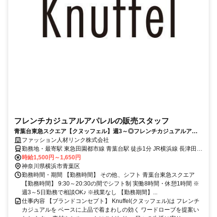
フレンチカジュアルアパレルの販売スタッフ
青葉台東急スクエア【クヌッフェル】週3～◎フレンチカジュアルアパ
レル◆時給1500円～♪
ファッション人材リンク株式会社
勤務地・最寄駅 東急田園都市線 青葉台駅 徒歩1分 JR横浜線 長津田駅
横浜市営地下鉄ブルーライン あざみ野駅
時給1,500円～1,650円
神奈川県横浜市青葉区
勤務時間・期間 【勤務時間】 その他、シフト 青葉台東急スクエア
【勤務時間】 9:30～20:30の間でシフト制 実働8時間・休憩1時間 ※
週3～5日勤務で相談OK♪ ※残業なし 【勤務期間】...
仕事内容 【ブランドコンセプト】 Knuffel(クヌッフェル)は フレンチ
カジュアルを ベースに上品で着まわしの効く ワードローブを提案い