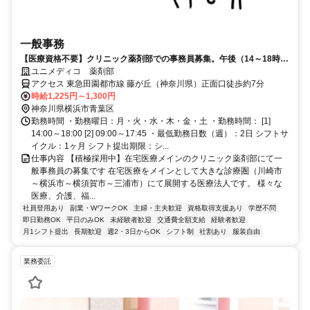
一般事務
【医療資格不要】クリニック薬剤部での事務員募集。午後（14～18時）
に勤務できる方お待ちしています！
ユニメディコ 薬剤部
アクセス 東急田園都市線 藤が丘（神奈川県）正面口徒歩約7分
時給1,225円～1,300円
神奈川県横浜市青葉区
勤務時間 ・勤務曜日：月・火・水・木・金・土 ・勤務時間： [1]
14:00～18:00 [2] 09:00～17:45 ・最低勤務日数（週）：2日 シフトサ
イクル：1ヶ月 シフト提出期限：シ...
仕事内容 【積極採用中】在宅医療メインのクリニック薬剤部にて一
般事務員の募集です 在宅医療をメインとして大きな診療圏（川崎市
～横浜市～横須賀市～三浦市）にて展開する医療法人です。 様々な
医療、介護、福...
社員登用あり
副業・WワークOK
主婦・主夫歓迎
資格取得支援あり
学歴不問
即日勤務OK
平日のみOK
未経験者歓迎
交通費全額支給
経験者歓迎
月1シフト提出
長期歓迎
週2・3日からOK
シフト制
社割あり
服装自由
業務委託