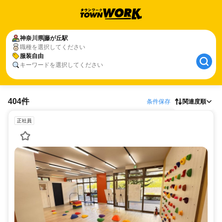
神奈川県
藤が丘駅
職種を選択してください
服装自由
キーワードを選択してください
404件
条件保存
関連度順
正社員