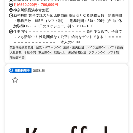
月給360,000円～700,000円
8分 ●転勤なし ●車・バイク通勤OK
神奈川県横浜市青葉区
勤務時間 業務委託のため原則自由 ※目安となる勤務日数・勤務時間
・勤務日数：週5日（シフト制） ・勤務時間：8時～20時（自由に休
憩取得OK） ＜1日のスケジュール例＞ 8:00～13:0...
仕事内容 ＝＝＝＝＝＝＝＝＝＝＝＝＝＝＝＝ 負担少なめで、子育て
ママも活躍中！ 性別関係なく公平に給与をゲットできる！ ＝＝＝＝
＝＝＝＝＝＝＝＝＝＝＝＝ …求人のPOINT…………………………...
業界未経験者歓迎
副業・WワークOK
主婦・主夫歓迎
バイク通勤OK
シフト自由
大量募集
学歴不問
車通勤OK
転勤なし
未経験者歓迎
ブランクOK
シフト制
履歴書不要
派遣社員