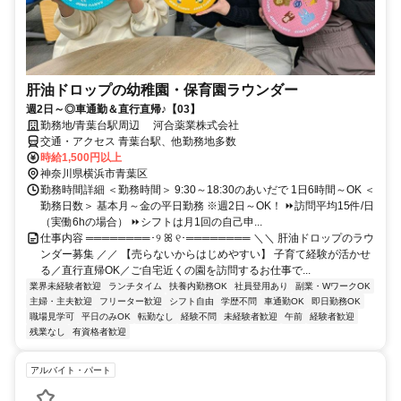
肝油ドロップの幼稚園・保育園ラウンダー
週2日～◎車通勤＆直行直帰♪【03】
勤務地/青葉台駅周辺 河合薬業株式会社
交通・アクセス 青葉台駅、他勤務地多数
時給1,500円以上
神奈川県横浜市青葉区
勤務時間詳細 ＜勤務時間＞ 9:30～18:30のあいだで 1日6時間～OK ＜
勤務日数＞ 基本月～金の平日勤務 ※週2日～OK！ ⏩訪問平均15件/日
（実働6hの場合） ⏩シフトは月1回の自己申...
仕事内容 ════════･୨ ꕤ ୧･════════ ＼＼ 肝油ドロップのラウ
ンダー募集 ／／ 【売らないからはじめやすい】 子育て経験が活かせ
る／直行直帰OK／ご自宅近くの園を訪問するお仕事で...
業界未経験者歓迎
ランチタイム
扶養内勤務OK
社員登用あり
副業・WワークOK
主婦・主夫歓迎
フリーター歓迎
シフト自由
学歴不問
車通勤OK
即日勤務OK
職場見学可
平日のみOK
転勤なし
経験不問
未経験者歓迎
午前
経験者歓迎
残業なし
有資格者歓迎
アルバイト・パート