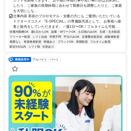
シフトを調整できます。 お子様の学校行事や習い事の日はお休みに
したり、ご家族の長期休暇に合わせて勤務日を調整したりと、ご家庭
を大切にしな...
仕事内容 美容のプロやモデル・女優の方にも ご愛用いただいている
ドクターズコスメ 『E-SPECIAL』の専属販売員として、 お客様へ接
客と販売をしていただきます。 ✅週1日〜OK！フルタイムも可能...
扶養内勤務OK
週1日からOK
副業・WワークOK
土日祝のみOK
主婦・主夫歓迎
フリーター歓迎
シフト自由
学歴不問
平日のみOK
交通費全額支給
経験者歓迎
残業なし
有資格者歓迎
研修あり
ブランクOK
長期歓迎
フルタイム歓迎
駅近5分以内
シフト制
社割あり
アルバイト・パート