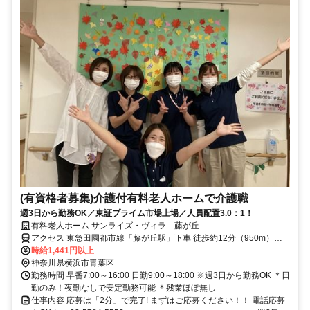
(有資格者募集)介護付有料老人ホームで介護職
週3日から勤務OK／東証プライム市場上場／人員配置3.0：1！
有料老人ホーム サンライズ・ヴィラ 藤が丘
アクセス 東急田園都市線「藤が丘駅」下車 徒歩約12分（950m）、
東急田園都市線「藤が丘駅」下車 東急バス青83系統「青葉台駅行き
時給1,441円以上
（梅が丘経由）」乗車約7分「中谷戸」バス停下車 徒歩1分
神奈川県横浜市青葉区
（50m）、東急田園都市線「青葉台駅」下車 東急バス青83系統「藤
勤務時間 早番7:00～16:00 日勤9:00～18:00 ※週3日から勤務OK ＊日
が丘駅行き（梅が丘経由）」乗車約14分「中谷戸」バス停下車 徒歩1
勤のみ！夜勤なしで安定勤務可能 ＊残業ほぼ無し
分（50m）
仕事内容 応募は「2分」で完了! まずはご応募ください！！ 電話応募