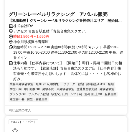
グリーンレーベルリラクシング アパレル販売
【私服勤務】グリーンレーベルリラクシング＠神奈川エリア 開始日・
期間の相談可
株式会社iDA
アクセス 青葉台駅直結「青葉台東急スクエア」
時給1,500円～1,650円
神奈川県横浜市青葉区
勤務時間 09:30～21:30 実働8時間/休憩1,5時間 ★シフト 早番9:30-
19:00 中番10:30-20:00 遅番11:30-21:00 その他12:00-21:30 中番、遅
番メイン...
仕事内容 【仕事内容について】 【開始日】即日～長期 ※開始日の相
談も可能です。 【就業店舗】青葉台東急スクエア店 【仕事内容】接
客販売・付帯業務をお願いします！ 具体的には・・・ ・お客様のお
好み、...
業界未経験者歓迎
短期（3ヵ月以内）
フリーター歓迎
給料前払いOK
短期
学歴不問
即日勤務OK
経験不問
未経験者歓迎
交通費全額支給
経験者歓迎
ブランクOK
フルタイム歓迎
駅近5分以内
シフト制
週4日以上OK
服装自由
履歴書不要
髪型・髪色自由
同じ企業の求人
アルバイト・パート