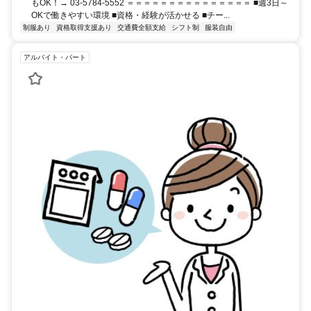
もOK！→ 03-5784-5552 ＝＝＝＝＝＝＝＝＝＝＝＝＝＝＝ ■週3日～
OKで働きやすい環境 ■資格・経験が活かせる ■チー...
制服あり
資格取得支援あり
交通費全額支給
シフト制
服装自由
アルバイト・パート