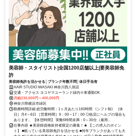
美容師・スタイリスト|全国1200店舗以上|要美容師免
許
美容師免許を活かせる│ブランク年数不問│休日手当有
HAIR STUDIO IWASAKI 神奈川西八朔店
交通・アクセス ヨコヤマユーランド緑内※車通勤OK
月給230,000円～400,000円
神奈川県横浜市緑区
勤務時間詳細 総労働時間：1ヶ月あたり160時間 《シフト制》 ［休
日］月4～8日 ［営業時間］9：00～17：00 ◎他店にヘルプの場合も
あります。 【休憩時間】 実働6時間未満：0～30分（雇用...
仕事内容 ★美容師資格保持者限定の募集！★ 【この求人のポイン
ト】 ■眠っている美容師免許を活かせる ■何年ブランクがあっても大