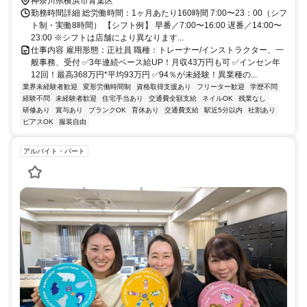
神奈川県横浜市青葉区
勤務時間詳細 総労働時間：1ヶ月あたり160時間 7:00〜23：00（シフ
ト制・実働8時間） 【シフト例】 早番／7:00〜16:00 遅番／14:00〜
23:00 ※シフトは店舗により異なります...
仕事内容 雇用形態：正社員 職種：トレーナー/インストラクター、一
般事務、受付 ✅3年連続ベース給UP！月収43万円も可 ✅インセン年
12回！最高368万円*平均93万円 ✅94％が未経験！異業種の...
業界未経験者歓迎
変形労働時間制
資格取得支援あり
フリーター歓迎
学歴不問
経験不問
未経験者歓迎
住宅手当あり
交通費全額支給
ネイルOK
残業なし
研修あり
賞与あり
ブランクOK
育休あり
交通費支給
駅近5分以内
社割あり
ピアスOK
服装自由
アルバイト・パート