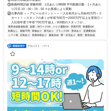
勤務時間詳細 実働時間：1日あたり8時間 平均勤務日数：1ヶ月あた
り21日 10：00～19：00 ※お客様により変動
仕事内容 ＜＜アピールポイント＞＞ ✅入社初月から月給40万円～ス
タート！ ✅スタッフの多くが年収“500万〜2000万円“以上を実現◎ ✅
入社初年度で年収“700万円“超え ✅約9割のスタッフが...
業界未経験者歓迎
副業・WワークOK
バイク通勤OK
学歴不問
車通勤OK
転勤なし
経験不問
研修あり
賞与あり
ブランクOK
育休あり
交通費支給
シフト制
社割あり
長期休暇あり
服装自由
寮・社宅あり
髪型・髪色自由
アルバイト・パート