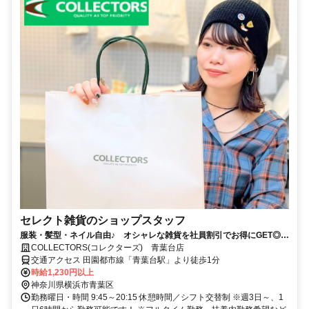
セレクト雑貨のショップスタッフ
服装・髪型・ネイル自由♪ オシャレな雑貨を社員割引でお得にGET◎
駅近で通いやすさは抜群です
COLLECTORS(コレクターズ) 青葉台店
交通アクセス 田園都市線「青葉台駅」より徒歩1分
時給1,230円以上
神奈川県横浜市青葉区
勤務曜日・時間 9:45～20:15 休憩時間／シフト交替制 ※週3日～、1