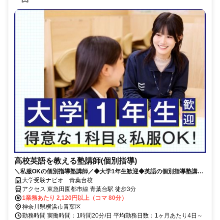
高校英語を教える塾講師(個別指導)
＼私服OKの個別指導塾講師／◆大学1年生歓迎◆英語の個別指導塾講師
★高校で覚えた内容が活かせる！
大学受験ナビオ 青葉台校
アクセス 東急田園都市線 青葉台駅 徒歩3分
1業務あたり 2,120円以上（コマ 80分）
神奈川県横浜市青葉区
勤務時間 実働時間：1時間20分/日 平均勤務日数：1ヶ月あたり4日～