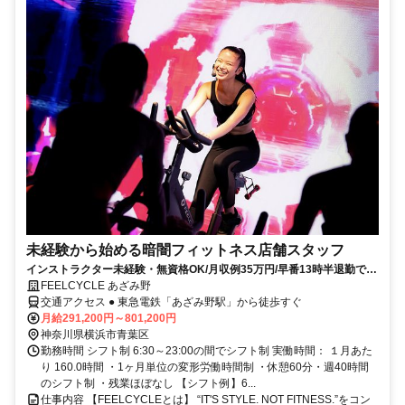
未経験から始める暗闇フィットネス店舗スタッフ
インストラクター未経験・無資格OK/月収例35万円/早番13時半退勤でプ
ライベート充実
FEELCYCLE あざみ野
交通アクセス ● 東急電鉄「あざみ野駅」から徒歩すぐ
月給291,200円～801,200円
神奈川県横浜市青葉区
勤務時間 シフト制 6:30～23:00の間でシフト制 実働時間： １月あた
り 160.0時間 ・1ヶ月単位の変形労働時間制 ・休憩60分・週40時間
のシフト制 ・残業ほぼなし 【シフト例】6...
仕事内容 【FEELCYCLEとは】 “IT'S STYLE. NOT FITNESS.”をコン