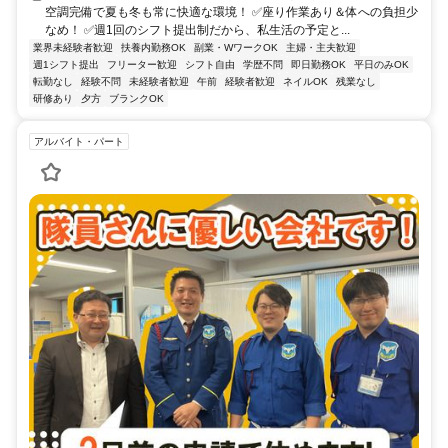
空調完備で夏も冬も常に快適な環境！ ✅座り作業あり＆体への負担少
なめ！ ✅週1回のシフト提出制だから、私生活の予定と...
業界未経験者歓迎
扶養内勤務OK
副業・WワークOK
主婦・主夫歓迎
週1シフト提出
フリーター歓迎
シフト自由
学歴不問
即日勤務OK
平日のみOK
転勤なし
経験不問
未経験者歓迎
午前
経験者歓迎
ネイルOK
残業なし
研修あり
夕方
ブランクOK
アルバイト・パート