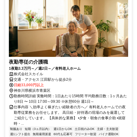
夜勤専従の介護職
1夜勤3.3万円～／週2日～／有料老人ホーム
株式会社スカイル
交通・アクセス 江田駅から徒歩2分
日給33,000円以上
神奈川県横浜市青葉区
勤務時間詳細 実働時間：1日あたり15時間 平均勤務日数：1ヶ月あた
り8日 〜 10日 17:00～09:30 ※休憩60分 週1日～
仕事内容 ＼効率よく稼ぎたい経験者の方へ／ 有料老人ホームでの夜
勤専従業務をお任せします。 高日給・好待遇の現場のみを厳選して
ご紹介しています。 【具体的な業務】 •夕食・朝食の食事介助 •就寝
時・...
制服あり
短期（3ヵ月以内）
週1日からOK
土日祝のみOK
主婦・主夫歓迎
週1シフト提出
無期雇用派遣
60代も応募可
フリーター歓迎
バイク通勤OK