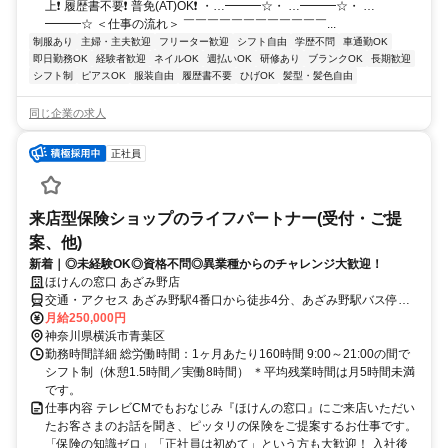
上❗ 履歴書不要❗ 普免(AT)OK❗ ・…━━━☆・ …━━━☆・ …
━━━☆ ＜仕事の流れ＞ ￣￣￣￣￣￣￣￣￣￣￣￣...
制服あり
主婦・主夫歓迎
フリーター歓迎
シフト自由
学歴不問
車通勤OK
即日勤務OK
経験者歓迎
ネイルOK
週払いOK
研修あり
ブランクOK
長期歓迎
シフト制
ピアスOK
服装自由
履歴書不要
ひげOK
髪型・髪色自由
同じ企業の求人
正社員
来店型保険ショップのライフパートナー(受付・ご提
案、他)
新着｜◎未経験OK◎資格不問◎異業種からのチャレンジ大歓迎！
ほけんの窓口 あざみ野店
交通・アクセス あざみ野駅4番口から徒歩4分、あざみ野駅バス停か
ら徒歩4分
月給250,000円
神奈川県横浜市青葉区
勤務時間詳細 総労働時間：1ヶ月あたり160時間 9:00～21:00の間で
シフト制（休憩1.5時間／実働8時間） ＊平均残業時間は月5時間未満
です。
仕事内容 テレビCMでもおなじみ『ほけんの窓口』にご来店いただい
たお客さまのお話を聞き、ピッタリの保険をご提案するお仕事です。
「保険の知識ゼロ」「正社員は初めて」という方も大歓迎！ 入社後