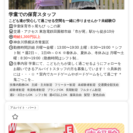
学童での保育スタッフ
こども達が安心して過ごせる空間を一緒に作りませんか？未経験◎
学童保育市ヶ尾ちび っこの家
交通・アクセス 東急電鉄田園都市線「市が尾」駅から徒歩10分
時給1,300円以上
神奈川県横浜市青葉区
勤務時間詳細 月曜〜金曜：13:00〜19:00 土曜：8:30〜19:00 ＊シフ
ト制 ＊週2日～、1日4h～ＯＫ ※春休み、夏休み、冬休みは 月曜〜土
曜：8:30〜19:00（勤務時間はシフト制...
仕事内容 学童にて、こどもたちが楽しく過ごせるようにフォローを
お願いできるアルバイトスタッフの方を募集しています！ ☆具体的
には・・・☆ ＊室内でカードゲームやボードゲームをして過ごす ＊
鬼ごっこを...
扶養内勤務OK
主婦・主夫歓迎
フリーター歓迎
未経験者歓迎
交通費全額支給
経験者歓迎
有資格者歓迎
ブランクOK
長期歓迎
フルタイム歓迎
週2・3日からOK
シフト制
週4日以上OK
服装自由
髪型・髪色自由
アルバイト・パート