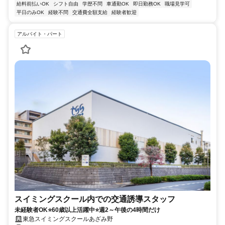
給料前払いOK
シフト自由
学歴不問
車通勤OK
即日勤務OK
職場見学可
平日のみOK
経験不問
交通費全額支給
経験者歓迎
アルバイト・パート
スイミングスクール内での交通誘導スタッフ
未経験者OK⭐60歳以上活躍中⭐週2～午後の4時間だけ
東急スイミングスクールあざみ野