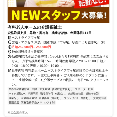
有料老人ホームの介護福祉士
資格取得支援、昇給・賞与有、残業ほぼ無、年間休日111日！
ベストライフ市ヶ尾
交通・アクセス 東急田園都市線「市が尾」駅西口より徒歩6分（約
480m）
月給252,500円～256,500円
神奈川県横浜市青葉区
勤務時間詳細 総労働時間：1ヶ月あたり190時間 ※残業はほぼありま
せん。 月平均残業時間：5～10時間程度 早勤／7:00～16:00 日勤／
9:00～18:00 遅勤／10:00～19:00 ...
仕事内容 有料老人ホーム ベストライフ市ヶ尾施設での 介護福祉士を
募集しています。 ＜主な仕事内容＞ ご入居者様のケアプランに沿っ
て ・生活全般に渡った介護サービスの提供､ ・毎日のレクリエーショ
ン...
業界未経験者歓迎
主婦・主夫歓迎
資格取得支援あり
フリーター歓迎
バイク通勤OK
学歴不問
職場見学可
転勤なし
未経験者歓迎
経験者歓迎
残業なし
有資格者歓迎
研修あり
賞与あり
ブランクOK
育休あり
交通費支給
長期歓迎
資格取得手当あり
シフト制
同じ企業の求人