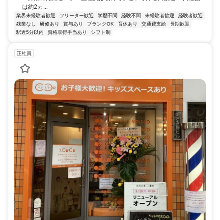
は約2カ...
業界未経験者歓迎
フリーター歓迎
学歴不問
経験不問
未経験者歓迎
経験者歓迎
残業なし
研修あり
賞与あり
ブランクOK
育休あり
交通費支給
長期歓迎
駅近5分以内
資格取得手当あり
シフト制
正社員