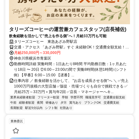
タリーズコーヒーの運営兼カフェスタッフ(店長補佐)
飲食経験を活かして"売上を作る側"へ！月給33万円も可能
タリーズコーヒー 東急あざみ野駅店
交通・アクセス 「あざみ野駅」すぐ 未経験OK！交通費全額支給！昇
給・賞与あり！社員割引あり
月給250,000円～330,000円
神奈川県横浜市青葉区
勤務時間詳細 実働時間：1日あたり8時間 平均勤務日数：1ヶ月あた
り18日 〜 20日 ⏰6:00～23:00の間で 実働8時間(休憩1時間) (シフト
例) 【早番】6:00～15:00 【遅番】...
仕事内容 ／ 飲食経験を活かして、 "お店を成長させる側"へ ＼ ✅売上
1000万円規模の大型店舗 ✅販促・売場づくりも自分で挑戦できる ✅
月給25万～33万円＋賞与年2回 ✅店長・マネージャーへキ...
業界未経験者歓迎
フリーター歓迎
早朝
学歴不問
職場見学可
交通費全額支給
午前
経験者歓迎
夜間
研修あり
夕方
賞与あり
ブランクOK
交通費支給
長期歓迎
駅近5分以内
シフト制
社割あり
業務委託