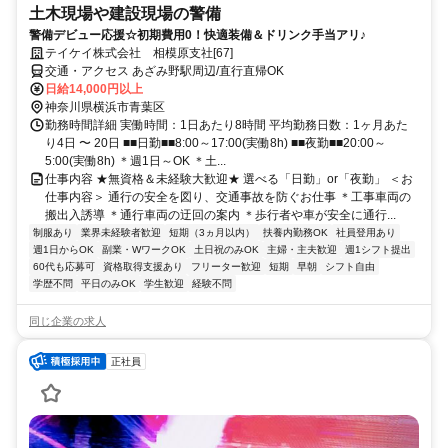
土木現場や建設現場の警備
警備デビュー応援☆初期費用0！快適装備＆ドリンク手当アリ♪
テイケイ株式会社 相模原支社[67]
交通・アクセス あざみ野駅周辺/直行直帰OK
日給14,000円以上
神奈川県横浜市青葉区
勤務時間詳細 実働時間：1日あたり8時間 平均勤務日数：1ヶ月あた
り4日 〜 20日 ■■日勤■■8:00～17:00(実働8h) ■■夜勤■■20:00～
5:00(実働8h) ＊週1日～OK ＊土...
仕事内容 ★無資格＆未経験大歓迎★ 選べる「日勤」or「夜勤」 ＜お
仕事内容＞ 通行の安全を図り、交通事故を防ぐお仕事 ＊工事車両の
搬出入誘導 ＊通行車両の迂回の案内 ＊歩行者や車が安全に通行...
制服あり
業界未経験者歓迎
短期（3ヵ月以内）
扶養内勤務OK
社員登用あり
週1日からOK
副業・WワークOK
土日祝のみOK
主婦・主夫歓迎
週1シフト提出
60代も応募可
資格取得支援あり
フリーター歓迎
短期
早朝
シフト自由
学歴不問
平日のみOK
学生歓迎
経験不問
同じ企業の求人
正社員