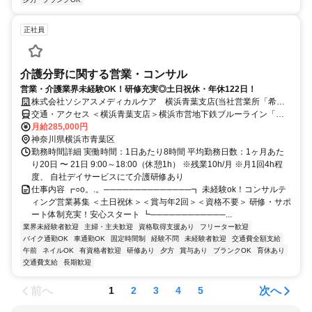
正社員
介護分野に関する営業・コンサル
営業・介護業界未経験OK！研修充実◎土日祝休・年休122日！
株式会社ソシアスメディカルケア 横浜青葉支店(当社営業所「希」
合同営業所内)
交通・アクセス ＜横浜青葉支店＞横浜市営地下鉄ブルーライン「中
川駅」より徒歩7分
月給285,000円
神奈川県横浜市青葉区
勤務時間詳細 実働時間：1日あたり8時間 平均勤務日数：1ヶ月あた
り20日 〜 21日 9:00～18:00（休憩1h） ※残業10h/月 ※月1回4h程
度、 自社デイサービスにて介護研修あり
仕事内容 ┏○o。.。──────────────┓ 未経験ok！コンサルテ
ィング営業募集 ＜土日祝休＞＜賞与年2回＞＜資格不要＞ 研修・サポ
ート体制充実！安心スタート ┗────────────...
業界未経験者歓迎
主婦・主夫歓迎
資格取得支援あり
フリーター歓迎
バイク通勤OK
車通勤OK
固定時間制
経験不問
未経験者歓迎
交通費全額支給
午前
ネイルOK
有資格者歓迎
研修あり
夕方
賞与あり
ブランクOK
育休あり
交通費支給
長期歓迎
前へ
次へ
1
2
3
4
5