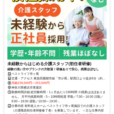
未経験からはじめる介護スタッフ(初任者研修)
経験の浅い方やブランクの方歓迎！研修ありで安心。残業ほぼなし
ベストライフ市ヶ尾
交通・アクセス 東急田園都市線「市が尾」駅西口より徒歩6分（約
480m）
月給239,500円～253,500円
神奈川県横浜市青葉区
勤務時間詳細 総労働時間：1ヶ月あたり190時間 ※残業はほぼありま
せん。 月平均残業時間：5～10時間程度 早勤／7:00～16:00 日勤／
9:00～18:00 遅勤／10:00～19:00 ...
仕事内容 有料老人ホーム ベストライフ市ヶ尾施設での介護スタッフ
（介護職員初任者研修修了者）を募集しています。 ＜主な仕事内容