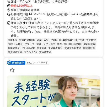
交通・アクセス 「あざみ野駅」より徒歩9分
時給1,500円以上
神奈川県横浜市青葉区
勤務時間詳細 14:00～18:30 (火曜～土曜) 週2日～OK ⭐勤務時間は相
談しながら決定します。
仕事内容 ◆お仕事内容 スイミングスクールに通うお子さまや 保護者
の方が安心して利用できるよう、 車両の出入り誘導をお願いしま
す。 駐車場がないため、 転回場での案内が中心です。 出入りの多い
時間...
制服あり
扶養内勤務OK
副業・WワークOK
1日4時間以内OK
主婦・主夫歓迎
60代も応募可
フリーター歓迎
シフト自由
学歴不問
即日勤務OK
固定時間制
職場見学可
平日のみOK
学生歓迎
未経験者歓迎
交通費全額支給
経験者歓迎
有資格者歓迎
ブランクOK
交通費支給
アルバイト・パート