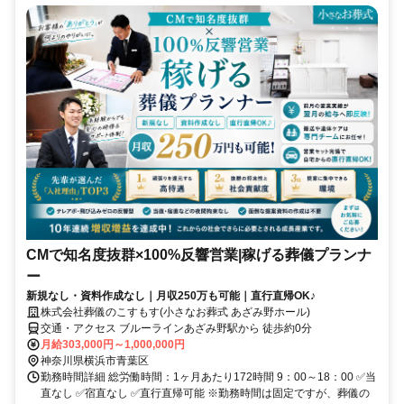
CMで知名度抜群×100%反響営業|稼げる葬儀プランナ
ー
新規なし・資料作成なし｜月収250万も可能｜直行直帰OK♪
株式会社葬儀のこすもす(小さなお葬式 あざみ野ホール)
交通・アクセス ブルーラインあざみ野駅から 徒歩約0分
月給303,000円～1,000,000円
神奈川県横浜市青葉区
勤務時間詳細 総労働時間：1ヶ月あたり172時間 9：00～18：00 ✅当
直なし ✅宿直なし ✅直行直帰可能 ※勤務時間は固定ですが、葬儀の