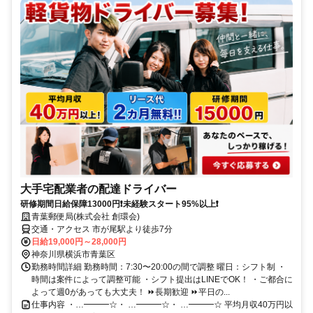
大手宅配業者の配達ドライバー
研修期間日給保障13000円❗未経験スタート95%以上❗
青葉郵便局(株式会社 創環会)
交通・アクセス 市が尾駅より徒歩7分
日給19,000円～28,000円
神奈川県横浜市青葉区
勤務時間詳細 勤務時間：7:30〜20:00の間で調整 曜日：シフト制 ・
時間は案件によって調整可能 ・シフト提出はLINEでOK！ ・ご都合に
よって週0があっても大丈夫！ ⏩長期歓迎 ⏩平日の...
仕事内容 ・…━━━☆・ …━━━☆・ …━━━☆ 平均月収40万円以