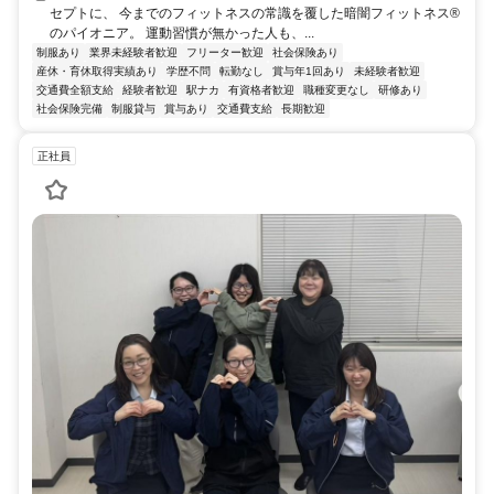
セプトに、 今までのフィットネスの常識を覆した暗闇フィットネス®
のパイオニア。 運動習慣が無かった人も、...
制服あり
業界未経験者歓迎
フリーター歓迎
社会保険あり
産休・育休取得実績あり
学歴不問
転勤なし
賞与年1回あり
未経験者歓迎
交通費全額支給
経験者歓迎
駅ナカ
有資格者歓迎
職種変更なし
研修あり
社会保険完備
制服貸与
賞与あり
交通費支給
長期歓迎
正社員