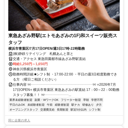
東急あざみ野駅(エトモあざみの1F)和スイーツ販売ス
タッフ
横浜市青葉区/7月17日OPEN/週3日17時-22時勤務
(株)静鉄リテイリング 札幌あんと茶と
交通・アクセス 東急田園都市線あざみ野駅直結
時給1,250円～1,650円
神奈川県横浜市青葉区
勤務時間詳細 ■シフト制 ・17:00-22:00 ・平日の週3日程度勤務でき
る方 （曜日ご相談ください）
仕事内容 ୨୧┈┈┈┈┈┈┈┈┈┈┈┈┈┈┈┈┈┈୨୧ ⭐2026年7月
17日OPEN⭐ 横浜市青葉区 東急あざみの駅直結 17：00～22：00勤務
スタッフ募集！！ ୨୧┈┈┈┈┈┈┈...
業界未経験者歓迎
副業・WワークOK
フリーター歓迎
早朝
学歴不問
平日のみOK
未経験者歓迎
午前
経験者歓迎
駅ナカ
研修あり
夕方
オープニングスタッフ
交通費支給
長期歓迎
駅近5分以内
シフト制
同じ企業の求人