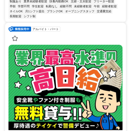
制服あり
業界未経験者歓迎
扶養内勤務OK
主婦・主夫歓迎
フリーター歓迎
早朝
学歴不問
学生歓迎
転勤なし
経験不問
未経験者歓迎
午前
経験者歓迎
ネイルOK
月1シフト提出
ブランクOK
オープニングスタッフ
交通費支給
長期歓迎
シフト制
アルバイト・パート