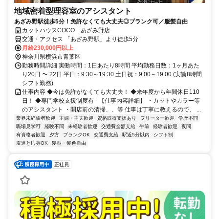
地域密着型理容室のアシスタント
あざみ野駅徒歩5分！免許なくても大丈夫◎ブランク可／服髪自由
カットハウスCOCO あざみ野店
交通・アクセス 「あざみ野駅」より徒歩5分
月給230,000円以上
神奈川県横浜市青葉区
勤務時間詳細 実働時間：1日あたり8時間 平均勤務日数：1ヶ月あた
り20日 〜 22日 平日：9:30～19:30 土日祝：9:00～19:00 (実働8時間
シフト勤務)
仕事内容 ◆今は免許がなくても大丈夫！ ◆来年度から年間休日110
日！ ◆専門学校支援制度有 - 【仕事内容詳細】 ・カットやカラー等
のアシスタント ・開店前の清掃、、等 仕事は丁寧に教えるので、 ...
業界未経験者歓迎
主婦・主夫歓迎
資格取得支援あり
フリーター歓迎
学歴不問
職場見学可
経験不問
未経験者歓迎
交通費全額支給
午前
経験者歓迎
夜間
有資格者歓迎
夕方
ブランクOK
交通費支給
駅近5分以内
シフト制
友達と応募OK
髪型・髪色自由
正社員