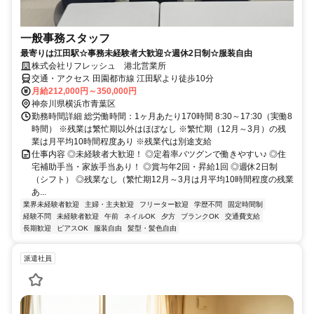
一般事務スタッフ
最寄りは江田駅☆事務未経験者大歓迎☆週休2日制☆服装自由
株式会社リフレッシュ 港北営業所
交通・アクセス 田園都市線 江田駅より徒歩10分
月給212,000円～350,000円
神奈川県横浜市青葉区
勤務時間詳細 総労働時間：1ヶ月あたり170時間 8:30～17:30（実働8
時間） ※残業は繁忙期以外はほぼなし ※繁忙期（12月～3月）の残
業は月平均10時間程度あり ※残業代は別途支給
仕事内容 ◎未経験者大歓迎！ ◎定着率バツグンで働きやすい♪ ◎住
宅補助手当・家族手当あり！ ◎賞与年2回・昇給1回 ◎週休2日制
（シフト） ◎残業なし（繁忙期12月～3月は月平均10時間程度の残業
あ...
業界未経験者歓迎
主婦・主夫歓迎
フリーター歓迎
学歴不問
固定時間制
経験不問
未経験者歓迎
午前
ネイルOK
夕方
ブランクOK
交通費支給
長期歓迎
ピアスOK
服装自由
髪型・髪色自由
派遣社員