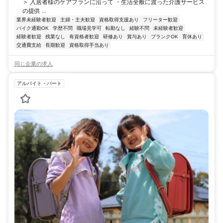
＞ 入居者様のケアプランに沿って ・生活全般に渡った介護サービス
の提供 ...
業界未経験者歓迎
主婦・主夫歓迎
資格取得支援あり
フリーター歓迎
バイク通勤OK
学歴不問
職場見学可
転勤なし
経験不問
未経験者歓迎
経験者歓迎
残業なし
有資格者歓迎
研修あり
賞与あり
ブランクOK
育休あり
交通費支給
長期歓迎
資格取得手当あり
同じ企業の求人
アルバイト・パート