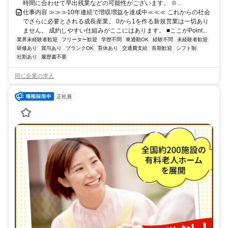
時間に合わせて早出残業などの可能性がございます。 ※...
仕事内容 ≫≫≫10年連続で増収増益を達成中≪≪≪ これからの社会
でさらに必要とされる成長産業。 0から1を作る新規営業は一切あり
ません。 成約しやすい仕組みがここにはあります。 ■ここがPoint...
業界未経験者歓迎
フリーター歓迎
学歴不問
車通勤OK
経験不問
未経験者歓迎
研修あり
賞与あり
ブランクOK
育休あり
交通費支給
長期歓迎
シフト制
社割あり
履歴書不要
同じ企業の求人
正社員