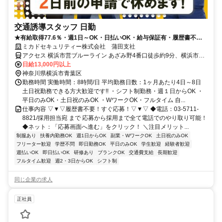
交通誘導スタッフ 日勤
★有給取得77.6％・週1日～OK・日払いOK・給与保証有・履歴書不要
★
ミカドセキュリティー株式会社 蒲田支社
アクセス 横浜市営ブルーライン あざみ野4番口徒歩約9分、横浜市営
ブルーライン あざみ野4番口徒歩約9分、東急田園都市線 江田（神奈
日給13,000円以上
川県）西口徒歩約17分
神奈川県横浜市青葉区
勤務時間 実働時間：8時間/日 平均勤務日数：1ヶ月あたり4日～8日
土日祝勤務できる方大歓迎です!! ・シフト制勤務・週１日からOK ・
平日のみOK・土日祝のみOK ・WワークOK・フルタイム 自...
仕事内容 ▽▼▽履歴書不要！すぐ応募！▽▼▽ ◆電話：03-5711-
8821/採用担当宛 まで 応募から採用まで全て電話でのやり取り可能！
◆ネット：「応募画面へ進む」をクリック！ ＼注目メリット...
制服あり
扶養内勤務OK
週1日からOK
副業・WワークOK
土日祝のみOK
フリーター歓迎
学歴不問
即日勤務OK
平日のみOK
学生歓迎
経験者歓迎
週払いOK
即日払いOK
研修あり
ブランクOK
交通費支給
長期歓迎
フルタイム歓迎
週2・3日からOK
シフト制
同じ企業の求人
正社員