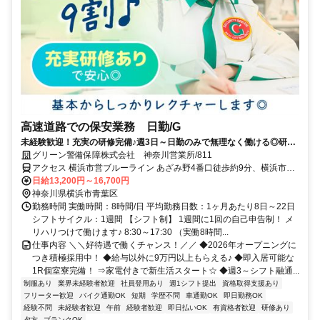
高速道路での保安業務 日勤/G
未経験歓迎！充実の研修完備♪週3日～日勤のみで無理なく働ける◎研修
中から日払い可能！
グリーン警備保障株式会社 神奈川営業所/811
アクセス 横浜市営ブルーライン あざみ野4番口徒歩約9分、横浜市営
ブルーライン あざみ野4番口徒歩約9分、東急田園都市線 江田（神奈
日給13,200円～16,700円
川県）西口徒歩約17分 あざみ野駅周辺の現場★直行直帰OK★神奈川
神奈川県横浜市青葉区
県内に現場多数
勤務時間 実働時間：8時間/日 平均勤務日数：1ヶ月あたり8日～22日
シフトサイクル：1週間 【シフト制】 1週間に1回の自己申告制！ メ
リハリつけて働けます♪ 8:30～17:30 （実働8時間...
仕事内容 ＼＼好待遇で働くチャンス！／／ ◆2026年オープニングに
つき積極採用中！ ◆給与以外に9万円以上もらえる♪ ◆即入居可能な
1R個室寮完備！ ⇒家電付きで新生活スタート☆ ◆週3～シフト融通...
制服あり
業界未経験者歓迎
社員登用あり
週1シフト提出
資格取得支援あり
フリーター歓迎
バイク通勤OK
短期
学歴不問
車通勤OK
即日勤務OK
経験不問
未経験者歓迎
午前
経験者歓迎
即日払いOK
有資格者歓迎
研修あり
夕方
ブランクOK