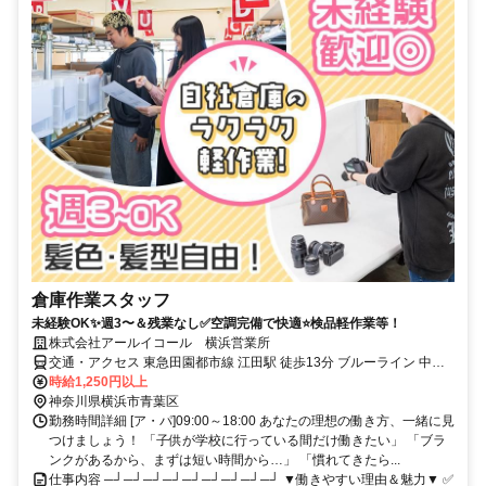
倉庫作業スタッフ
未経験OK✨週3〜＆残業なし✅空調完備で快適⭐検品軽作業等！
株式会社アールイコール 横浜営業所
交通・アクセス 東急田園都市線 江田駅 徒歩13分 ブルーライン 中川
駅 徒歩15分 東急田園都市線 あざみ野駅 徒歩18分
時給1,250円以上
神奈川県横浜市青葉区
勤務時間詳細 [ア・パ]09:00～18:00 あなたの理想の働き方、一緒に見
つけましょう！ 「子供が学校に行っている間だけ働きたい」 「ブラ
ンクがあるから、まずは短い時間から…」 「慣れてきたら...
仕事内容 ─┘─┘─┘─┘─┘─┘─┘─┘─┘ ▼働きやすい理由＆魅力▼ ✅