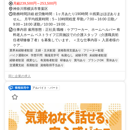
720m）
月給239,500円～253,500円
神奈川県横浜市青葉区
勤務時間詳細 総労働時間：1ヶ月あたり190時間 ※残業はほぼありま
せん。 月平均残業時間：5～10時間程度 早勤／7:00～16:00 日勤／
9:00～18:00 遅勤／10:00～19:00 ...
仕事内容 雇用形態：正社員 職種：ケアワーカー、ホームヘルパー 有
料老人ホーム ベストライフ江田施設での介護スタッフ（介護職員初
任者研修修了者）を募集しています。 ＜主な仕事内容＞ 入居者様の
ケア...
業界未経験者歓迎
主婦・主夫歓迎
資格取得支援あり
フリーター歓迎
バイク通勤OK
学歴不問
職場見学可
転勤なし
経験不問
未経験者歓迎
経験者歓迎
残業なし
有資格者歓迎
研修あり
賞与あり
ブランクOK
育休あり
交通費支給
長期歓迎
資格取得手当あり
同じ企業の求人
アルバイト・パート