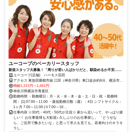
ユーコープのベーカリースタッフ
新規スタッフ大募集！「周りが若い人ばかりだと、馴染めるか不安…」
そんなあなたに、心から安心できる職場があります。
ユーコープ(店舗) ハーモス荏田
アクセス 東急田園都市線 江田（神奈川県）東口徒歩約6分、横浜市営
ブルーライン あざみ野2番口徒歩約19分、東急田園都市線 あざみ野
時給1,331円～1,481円
東口徒歩約21分
神奈川県横浜市青葉区
勤務時間 ・勤務曜日：月・火・水・木・金・土・日・祝 ・勤務時
間： [1] 07:00～11:00 ・最低勤務日数（週）：4日 シフトサイクル：
1ヶ月 7:00～11:00 (※7:00～16:...
仕事内容 ☆30代・40代・50代が主役☆ 家から近いって、やっぱり嬉
しい！ お仕事復帰も大歓迎♪ 久しぶりのお仕事探し。 「どうせな
ら、ご近所で働きたいな」と思って求人を見ても、若者向けのキラキ
ラし...