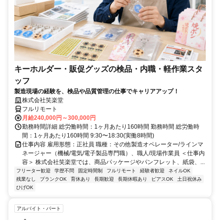
キーホルダー・販促グッズの検品・内職・軽作業スタ
ッフ
製造現場の経験を、検品や品質管理の仕事でキャリアアップ！
株式会社笑楽堂
フルリモート
月給240,000円～300,000円
勤務時間詳細 総労働時間：1ヶ月あたり160時間 勤務時間 総労働時
間：1ヶ月あたり160時間 9:30〜18:30(実働8時間)
仕事内容 雇用形態：正社員 職種：その他製造オペレーター/ラインマ
ネージャー（機械/電気/電子製品専門職）、職人/現場作業員 ＜仕事内
容＞ 株式会社笑楽堂では、商品パッケージやパンフレット、紙袋、...
フリーター歓迎
学歴不問
固定時間制
フルリモート
経験者歓迎
ネイルOK
残業なし
ブランクOK
育休あり
長期歓迎
長期休暇あり
ピアスOK
土日祝休み
ひげOK
アルバイト・パート