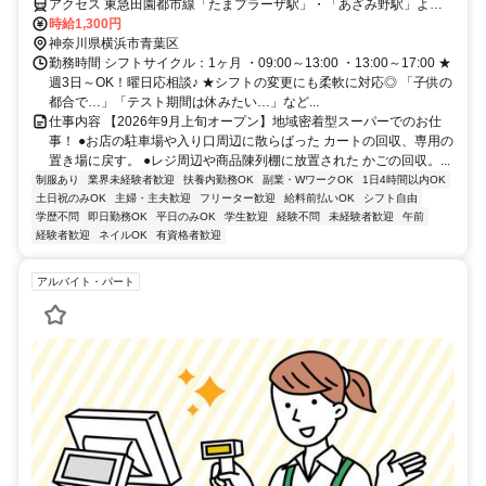
アクセス 東急田園都市線「たまプラーザ駅」・「あざみ野駅」より
東急バス「荏子田二丁目」バス停下車、徒歩約4分 / 小田急小田原線
時給1,300円
「新百合ヶ丘駅」より小田急バス「あざみ野ガーデンズ」バス停下車
神奈川県横浜市青葉区
徒歩10分
勤務時間 シフトサイクル：1ヶ月 ・09:00～13:00 ・13:00～17:00 ★
週3日～OK！曜日応相談♪ ★シフトの変更にも柔軟に対応◎ 「子供の
都合で…」「テスト期間は休みたい…」など...
仕事内容 【2026年9月上旬オープン】地域密着型スーパーでのお仕
事！ ●お店の駐車場や入り口周辺に散らばった カートの回収、専用の
置き場に戻す。 ●レジ周辺や商品陳列棚に放置された かごの回収。...
制服あり
業界未経験者歓迎
扶養内勤務OK
副業・WワークOK
1日4時間以内OK
土日祝のみOK
主婦・主夫歓迎
フリーター歓迎
給料前払いOK
シフト自由
学歴不問
即日勤務OK
平日のみOK
学生歓迎
経験不問
未経験者歓迎
午前
経験者歓迎
ネイルOK
有資格者歓迎
アルバイト・パート