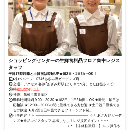
ショッピングセンターの生鮮食料品フロア集中レジス
タッフ
平日17時以降と土日祝は時給UP★週2日・1日3h～OK！
(株)ベルーフ 0745あざみ野ガーデンズ店
交通・アクセス 各線｢あざみ野駅｣より車で5分、または徒歩20分
時給1,225円以上
神奈川県横浜市青葉区
勤務時間詳細 9:00～20:30 ★週2日、1日3時間～OK ★時間・曜日は
応相談 ★12:00～20:00の間に勤務できる方歓迎 ★土日祝日勤務でき
る方歓迎 ★月2回自己申告できるフリーシフト制...
仕事内容 ＊✧･―――――――――――――――･✧＊ あざみ野ガーデ
ンズ★食品レジスタッフ 品出しなし！レジ接客メイン♪ ＊✧･
―――――――――――――――･✧＊ 【未経験歓迎！】 レジ操作や