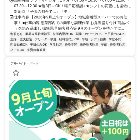
徒歩10分
勤務時間 シフトサイクル：1ヶ月 ・07:30～16:30 ・07:00～12:00 ・
07:30～12:30 ★週3日～OK！曜日応相談♪ ★シフトの変更にも柔軟に
対応◎ 「子供の都合で…」「テ...
仕事内容 【2026年9月上旬オープン】地域密着型スーパーでのお仕
事！ ■仕事内容 惣菜部内での簡単な調理作業 お弁当盛り付け 商品パ
ック詰め 品出し 揚物調理 顧客対応等 9月のオープンを待たずに...
制服あり
業界未経験者歓迎
扶養内勤務OK
副業・WワークOK
土日祝のみOK
主婦・主夫歓迎
フリーター歓迎
給料前払いOK
早朝
シフト自由
学歴不問
即日勤務OK
平日のみOK
学生歓迎
経験不問
未経験者歓迎
午前
経験者歓迎
ネイルOK
有資格者歓迎
アルバイト・パート