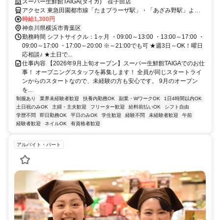
スーパー生鮮館TAIGA(タイガ) 荏子田店
アクセス 東急田園都市線「たまプラーザ駅」・「あざみ野駅」より
東急バス「荏子田二丁目」バス停下車、徒歩約4分 / 小田急小田原線
時給1,300円
「新百合ヶ丘駅」より小田急バス「あざみ野ガーデンズ」バス停下車
神奈川県横浜市青葉区
徒歩10分
勤務時間 シフトサイクル：1ヶ月 ・09:00～13:00 ・13:00～17:00 ・
09:00～17:00 ・17:00～20:00 ※～21:00でも可 ★週3日～OK！曜日
応相談♪ ★土日で...
仕事内容 【2026年9月上旬オープン】スーパー生鮮館TAIGAでのお仕
事！ オープニングスタッフを募集します！ 全員が同じスタートライ
ンからのスタートなので、未経験の方も安心です。 9月のオープン
を...
制服あり
業界未経験者歓迎
扶養内勤務OK
副業・WワークOK
1日4時間以内OK
土日祝のみOK
主婦・主夫歓迎
フリーター歓迎
給料前払いOK
シフト自由
学歴不問
即日勤務OK
平日のみOK
学生歓迎
経験不問
未経験者歓迎
午前
経験者歓迎
ネイルOK
有資格者歓迎
アルバイト・パート