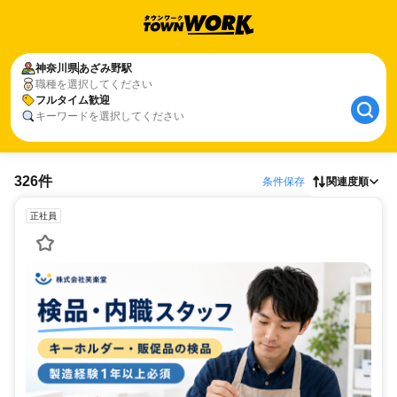
神奈川県
あざみ野駅
職種を選択してください
フルタイム歓迎
キーワードを選択してください
326件
条件保存
関連度順
正社員