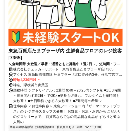
東急百貨店たまプラーザ内 生鮮食品フロアのレジ接客
[7365]
＼全時間帯 大歓迎／早番・遅番ともに募集中！週2日～、短時間・フル
タイム・WワークもOKです！学校や家庭との両立も応援します。土日勤
株式会社チェッカーサポート 東急百貨店たまプラーザ店[7365]
務できる方は特に歓迎♪
アクセス 東急田園都市線 たまプラーザ北口徒歩約3分、横浜市営ブル
ーライン あざみ野3番口徒歩約20分、東急田園都市線 あざみ野3番口
時給1,230円以上
徒歩約20分
神奈川県横浜市青葉区
勤務時間 シフトサイクル：2週間 9:40～20:25内シフト制 ■1日3時間
～曜日問わず週2日～でOK♪ ■早番も遅番も、フルタイムも短時間も
大歓迎！ ■土日勤務できる方大歓迎！ ■2週間毎の希望シ...
仕事内容 ＜お仕事内容＞ 東急フードショー内『ザ・マーケットプラ
ス』の レジ専任スタッフ大募集！ お野菜・お魚・お肉から こだわり
のグロサリーまで、 百貨店ならではの高品質な食品が ずらりと並ぶ
人気の...
業界未経験者歓迎
扶養内勤務OK
社員登用あり
副業・WワークOK