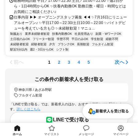
勤務時間詳細 平日／17:00～22:30 土日／10:00～22:00 ✨週2日か
ら・1日4時間からOK ✨扶養内勤務OK 勤務日数・曜日・時間などは
お気軽にご相談ください♪
仕事内容 ▶▶ オープニングスタッフ募集 ◀◀ ✨7月16日にリニュー
アルオープン♪ ✨平日17:00～22:30/土日10:00～22:00 ✨バイトデビ
ューを考えている方も◎ ✨未経験歓迎！マニュ...
制服あり
業界未経験者歓迎
扶養内勤務OK
社員登用あり
副業・WワークOK
土日祝のみOK
フリーター歓迎
学歴不問
平日のみOK
学生歓迎
経験不問
未経験者歓迎
経験者歓迎
夕方
ブランクOK
長期歓迎
フルタイム歓迎
駅近5分以内
週2・3日からOK
シフト制
前へ
次へ
1
2
3
4
5
この条件の新着求人を受け取る
神奈川県 / あざみ野駅
フルタイム歓迎
「LINEで受け取る」では、新着求人のほか、おすすめ情報なども配信しま
す。
詳しくはこちら
新着求人を受け取る
LINEで受け取る
ホーム
マイリスト
メッセージ
マイページ
メールで受け取る