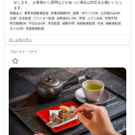
せします。 お客様から質問などがあった場合は対応をお願いいたし
ます。 ...
制服あり
業界未経験者歓迎
扶養内勤務OK
副業・WワークOK
土日祝のみOK
主婦・主夫歓迎
フリーター歓迎
給料前払いOK
早朝
シフト自由
学歴不問
即日勤務OK
平日のみOK
学生歓迎
経験不問
未経験者歓迎
午前
経験者歓迎
ネイルOK
有資格者歓迎
同じ企業の求人
アルバイト・パート