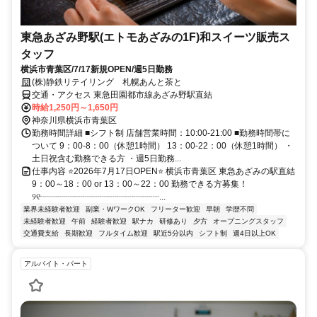
東急あざみ野駅(エトモあざみの1F)和スイーツ販売ス
タッフ
横浜市青葉区/7/17新規OPEN/週5日勤務
(株)静鉄リテイリング 札幌あんと茶と
交通・アクセス 東急田園都市線あざみ野駅直結
時給1,250円～1,650円
神奈川県横浜市青葉区
勤務時間詳細 ■シフト制 店舗営業時間：10:00-21:00 ■勤務時間帯に
ついて 9：00-8：00（休憩1時間） 13：00-22：00（休憩1時間） ・
土日祝含む勤務できる方 ・週5日勤務...
仕事内容 ⭐2026年7月17日OPEN⭐ 横浜市青葉区 東急あざみの駅直結
9：00～18：00 or 13：00～22：00 勤務できる方募集！
୨୧┈┈┈┈┈┈┈┈┈┈┈┈┈┈...
業界未経験者歓迎
副業・WワークOK
フリーター歓迎
早朝
学歴不問
未経験者歓迎
午前
経験者歓迎
駅ナカ
研修あり
夕方
オープニングスタッフ
交通費支給
長期歓迎
フルタイム歓迎
駅近5分以内
シフト制
週4日以上OK
アルバイト・パート