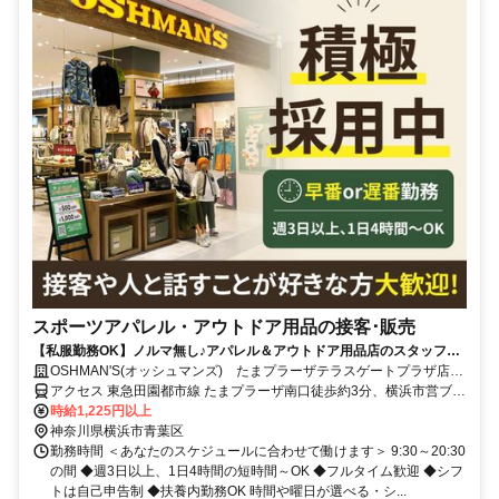
スポーツアパレル・アウトドア用品の接客･販売
【私服勤務OK】ノルマ無し♪アパレル＆アウトドア用品店のスタッフ募
集★接客デビュー大歓迎◎
OSHMAN'S(オッシュマンズ) たまプラーザテラスゲートプラザ店
[2533]
アクセス 東急田園都市線 たまプラーザ南口徒歩約3分、横浜市営ブル
ーライン あざみ野1番口徒歩約16分、東急田園都市線 あざみ野東口
時給1,225円以上
徒歩約16分
神奈川県横浜市青葉区
勤務時間 ＜あなたのスケジュールに合わせて働けます＞ 9:30～20:30
の間 ◆週3日以上、1日4時間の短時間～OK ◆フルタイム歓迎 ◆シフ
トは自己申告制 ◆扶養内勤務OK 時間や曜日が選べる・シ...