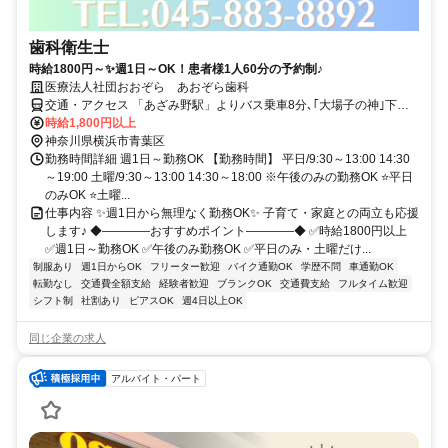
歯科衛生士
時給1800円～✨週1日～OK！患者様1人60分の予約制♪
医療法人社団おおぞら あおぞら歯科
交通・アクセス 「あざみ野駅」よりバス乗車8分､｢大場子の神｣下車
スグ
時給1,800円以上
神奈川県横浜市青葉区
勤務時間詳細 週1日～勤務OK 【勤務時間】 平日/9:30～13:00 14:30
～19:00 土曜/9:30～13:00 14:30～18:00 ※午後のみの勤務OK ⭐平日
のみOK ⭐土曜...
仕事内容 ✨週1日から無理なく勤務OK✨ 子育て・家庭との両立も応援
します♪ ◆――――おすすめポイント――――◆ ✅時給1800円以上
✅週1日～勤務OK ✅午後のみ勤務OK ✅平日のみ・土曜だけ...
制服あり
週1日からOK
フリーター歓迎
バイク通勤OK
学歴不問
車通勤OK
転勤なし
交通費全額支給
経験者歓迎
ブランクOK
交通費支給
フルタイム歓迎
シフト制
社割あり
ピアスOK
週4日以上OK
同じ企業の求人
アルバイト・パート