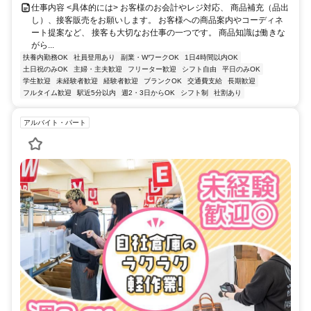
仕事内容 <具体的には> お客様のお会計やレジ対応、 商品補充（品出
し）、接客販売をお願いします。 お客様への商品案内やコーディネ
ート提案など、 接客も大切なお仕事の一つです。 商品知識は働きな
がら...
扶養内勤務OK
社員登用あり
副業・WワークOK
1日4時間以内OK
土日祝のみOK
主婦・主夫歓迎
フリーター歓迎
シフト自由
平日のみOK
学生歓迎
未経験者歓迎
経験者歓迎
ブランクOK
交通費支給
長期歓迎
フルタイム歓迎
駅近5分以内
週2・3日からOK
シフト制
社割あり
アルバイト・パート