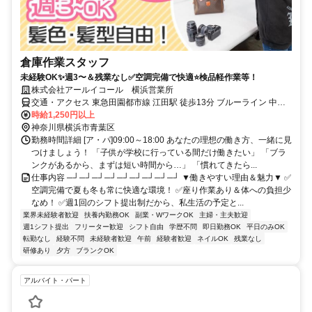
倉庫作業スタッフ
未経験OK✨週3〜＆残業なし✅空調完備で快適⭐検品軽作業等！
株式会社アールイコール 横浜営業所
交通・アクセス 東急田園都市線 江田駅 徒歩13分 ブルーライン 中川
駅 徒歩15分 東急田園都市線 あざみ野駅 徒歩18分
時給1,250円以上
神奈川県横浜市青葉区
勤務時間詳細 [ア・パ]09:00～18:00 あなたの理想の働き方、一緒に見
つけましょう！ 「子供が学校に行っている間だけ働きたい」 「ブラ
ンクがあるから、まずは短い時間から…」 「慣れてきたら...
仕事内容 ─┘─┘─┘─┘─┘─┘─┘─┘─┘ ▼働きやすい理由＆魅力▼ ✅
空調完備で夏も冬も常に快適な環境！ ✅座り作業あり＆体への負担少
なめ！ ✅週1回のシフト提出制だから、私生活の予定と...
業界未経験者歓迎
扶養内勤務OK
副業・WワークOK
主婦・主夫歓迎
週1シフト提出
フリーター歓迎
シフト自由
学歴不問
即日勤務OK
平日のみOK
転勤なし
経験不問
未経験者歓迎
午前
経験者歓迎
ネイルOK
残業なし
研修あり
夕方
ブランクOK
アルバイト・パート