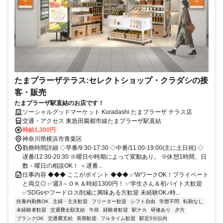
たまプラーザテラス:セレクトショップ・クラダシの接
客・販売
たまプラーザ駅直結のお店です！
ソーシャルグッドマーケット Kuradashi たまプラーザ テラス店
交通・アクセス 東急田園都市線たまプラーザ駅直結
時給1,300円
神奈川県横浜市青葉区
勤務時間詳細 ◇早番/9:30-17:30 ◇中番/11:00-19:00(主に土日祝) ◇
遅番/12:30-20:30 ※曜日や時期によって変動あり。 ※休憩1時間、日
数・曜日の相談OK！ ＜遅番...
仕事内容 ◆◆◆ ここがポイント ◆◆◆ ✅WワークOK！プライベート
と両立◎ ✅週3～ＯＫ＆時給1300円！ ✅学生さん＆初バイト大歓迎
✅SDGsやフードロス削減に興味ある方歓迎 未経験OK♪時...
扶養内勤務OK
主婦・主夫歓迎
フリーター歓迎
シフト自由
学歴不問
転勤なし
未経験者歓迎
交通費全額支給
午前
経験者歓迎
駅ナカ
研修あり
夕方
ブランクOK
交通費支給
長期歓迎
フルタイム歓迎
駅近5分以内