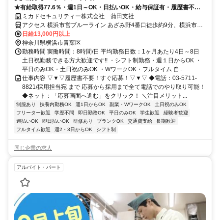
★有給取得77.6％・週1日～OK・日払いOK・給与保証有・履歴書不要
★
ミカドセキュリティー株式会社 蒲田支社
アクセス 横浜市営ブルーライン あざみ野4番口徒歩約9分、横浜市営
ブルーライン あざみ野4番口徒歩約9分、東急田園都市線 江田（神奈
日給13,000円以上
川県）西口徒歩約17分
神奈川県横浜市青葉区
勤務時間 実働時間：8時間/日 平均勤務日数：1ヶ月あたり4日～8日
土日祝勤務できる方大歓迎です!! ・シフト制勤務・週１日からOK ・
平日のみOK・土日祝のみOK ・WワークOK・フルタイム 自...
仕事内容 ▽▼▽履歴書不要！すぐ応募！▽▼▽ ◆電話：03-5711-
8821/採用担当宛 まで 応募から採用まで全て電話でのやり取り可能！
◆ネット：「応募画面へ進む」をクリック！ ＼注目メリット...
制服あり
扶養内勤務OK
週1日からOK
副業・WワークOK
土日祝のみOK
フリーター歓迎
学歴不問
即日勤務OK
平日のみOK
学生歓迎
経験者歓迎
週払いOK
即日払いOK
研修あり
ブランクOK
交通費支給
長期歓迎
フルタイム歓迎
週2・3日からOK
シフト制
同じ企業の求人
アルバイト・パート