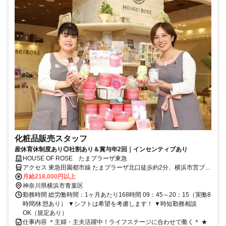
化粧品販売スタッフ
産休育休制度あり◎社割あり＆賞与年2回｜インセンティブあり
HOUSE OF ROSE たまプラーザ東急
アクセス 東急田園都市線 たまプラーザ北口徒歩約2分、横浜市営ブル
ーライン あざみ野3番口徒歩約20分、東急田園都市線 鷺沼北改札口
月給218,000円以上
徒歩約21分 たまプラーザ(東急田園都市線)北口(約2分)
神奈川県横浜市青葉区
勤務時間 総労働時間：1ヶ月あたり168時間 09：45～20：15（実働8
時間/休憩あり） ▼シフトは希望を考慮します！ ▼時短勤務相談
OK（規定あり）
仕事内容 ＊主婦・主夫活躍中！ライフステージに合わせて働く＊ ★