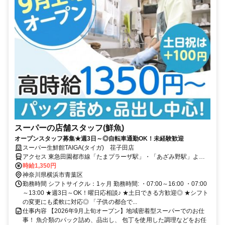
スーパーの店舗スタッフ(鮮魚)
オープンスタッフ募集★週3日～◎自転車通勤OK！未経験歓迎
スーパー生鮮館TAIGA(タイガ) 荏子田店
アクセス 東急田園都市線「たまプラーザ駅」・「あざみ野駅」より
東急バス「荏子田二丁目」バス停下車、徒歩約4分 / 小田急小田原線
時給1,350円
「新百合ヶ丘駅」より小田急バス「あざみ野ガーデンズ」バス停下車
神奈川県横浜市青葉区
徒歩10分
勤務時間 シフトサイクル：1ヶ月 勤務時間: ・07:00～16:00 ・07:00
～13:00 ★週3日～OK！曜日応相談♪ ★土日できる方歓迎◎ ★シフト
の変更にも柔軟に対応◎ 「子供の都合で...
仕事内容 【2026年9月上旬オープン】地域密着型スーパーでのお仕
事！ 魚介類のパック詰め、品出し、 包丁を使用した調理などをお任