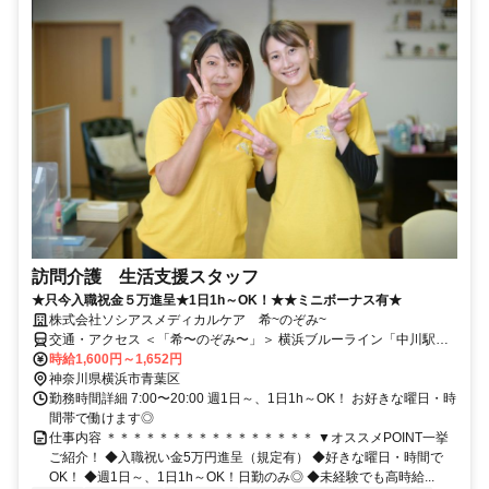
訪問介護 生活支援スタッフ
★只今入職祝金５万進呈★1日1h～OK！★★ミニボーナス有★
株式会社ソシアスメディカルケア 希~のぞみ~
交通・アクセス ＜「希〜のぞみ〜」＞ 横浜ブルーライン「中川駅」
より徒歩9分、東急田園都市線「あざみ野駅」より徒歩15分
時給1,600円～1,652円
神奈川県横浜市青葉区
勤務時間詳細 7:00〜20:00 週1日～、1日1h～OK！ お好きな曜日・時
間帯で働けます◎
仕事内容 ＊＊＊＊＊＊＊＊＊＊＊＊＊＊＊＊ ▼オススメPOINT一挙
ご紹介！ ◆入職祝い金5万円進呈（規定有） ◆好きな曜日・時間で
OK！ ◆週1日～、1日1h～OK！日勤のみ◎ ◆未経験でも高時給...