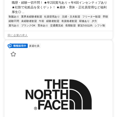
職歴・経験一切不問！ ★年2回賞与あり＋年4回インセンティブあり
★社割で化粧品を安くゲット！ ★産休・育休・正社員登用など福利
厚生◎ ...
制服あり
業界未経験者歓迎
社員登用あり
主婦・主夫歓迎
フリーター歓迎
早朝
経験不問
未経験者歓迎
午前
経験者歓迎
有資格者歓迎
研修あり
夕方
賞与あり
ブランクOK
育休あり
交通費支給
長期歓迎
駅近5分以内
シフト制
同じ企業の求人
派遣社員