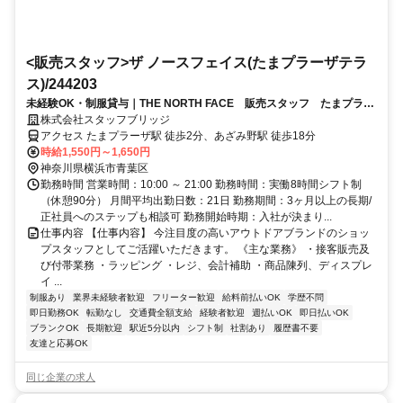
<販売スタッフ>ザ ノースフェイス(たまプラーザテラ
ス)/244203
未経験OK・制服貸与｜THE NORTH FACE 販売スタッフ たまプラー
ザテラス（交通費支給）
株式会社スタッフブリッジ
アクセス たまプラーザ駅 徒歩2分、あざみ野駅 徒歩18分
時給1,550円～1,650円
神奈川県横浜市青葉区
勤務時間 営業時間：10:00 ～ 21:00 勤務時間：実働8時間シフト制
（休憩90分） 月間平均出勤日数：21日 勤務期間：3ヶ月以上の長期/
正社員へのステップも相談可 勤務開始時期：入社が決まり...
仕事内容 【仕事内容】 今注目度の高いアウトドアブランドのショッ
プスタッフとしてご活躍いただきます。 《主な業務》 ・接客販売及
び付帯業務 ・ラッピング ・レジ、会計補助 ・商品陳列、ディスプレ
イ ...
制服あり
業界未経験者歓迎
フリーター歓迎
給料前払いOK
学歴不問
即日勤務OK
転勤なし
交通費全額支給
経験者歓迎
週払いOK
即日払いOK
ブランクOK
長期歓迎
駅近5分以内
シフト制
社割あり
履歴書不要
友達と応募OK
同じ企業の求人