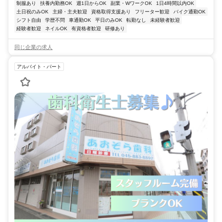
制服あり
扶養内勤務OK
週1日からOK
副業・WワークOK
1日4時間以内OK
土日祝のみOK
主婦・主夫歓迎
資格取得支援あり
フリーター歓迎
バイク通勤OK
シフト自由
学歴不問
車通勤OK
平日のみOK
転勤なし
未経験者歓迎
経験者歓迎
ネイルOK
有資格者歓迎
研修あり
同じ企業の求人
アルバイト・パート