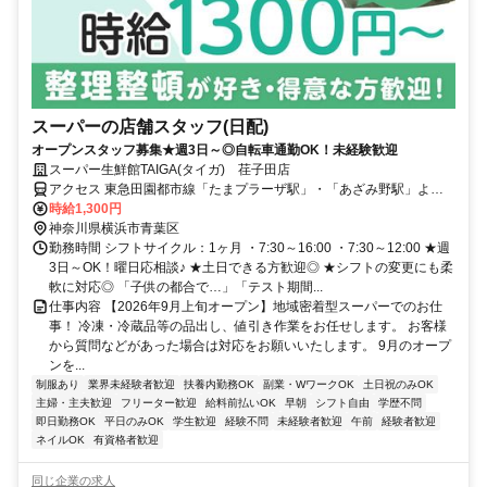
スーパーの店舗スタッフ(日配)
オープンスタッフ募集★週3日～◎自転車通勤OK！未経験歓迎
スーパー生鮮館TAIGA(タイガ) 荏子田店
アクセス 東急田園都市線「たまプラーザ駅」・「あざみ野駅」より
東急バス「荏子田二丁目」バス停下車、徒歩約4分 / 小田急小田原線
時給1,300円
「新百合ヶ丘駅」より小田急バス「あざみ野ガーデンズ」バス停下車
神奈川県横浜市青葉区
徒歩10分
勤務時間 シフトサイクル：1ヶ月 ・7:30～16:00 ・7:30～12:00 ★週
3日～OK！曜日応相談♪ ★土日できる方歓迎◎ ★シフトの変更にも柔
軟に対応◎ 「子供の都合で…」「テスト期間...
仕事内容 【2026年9月上旬オープン】地域密着型スーパーでのお仕
事！ 冷凍・冷蔵品等の品出し、値引き作業をお任せします。 お客様
から質問などがあった場合は対応をお願いいたします。 9月のオープ
ンを...
制服あり
業界未経験者歓迎
扶養内勤務OK
副業・WワークOK
土日祝のみOK
主婦・主夫歓迎
フリーター歓迎
給料前払いOK
早朝
シフト自由
学歴不問
即日勤務OK
平日のみOK
学生歓迎
経験不問
未経験者歓迎
午前
経験者歓迎
ネイルOK
有資格者歓迎
同じ企業の求人