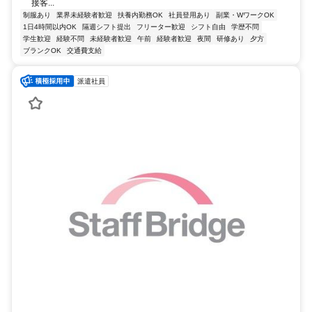
接客...
制服あり
業界未経験者歓迎
扶養内勤務OK
社員登用あり
副業・WワークOK
1日4時間以内OK
隔週シフト提出
フリーター歓迎
シフト自由
学歴不問
学生歓迎
経験不問
未経験者歓迎
午前
経験者歓迎
夜間
研修あり
夕方
ブランクOK
交通費支給
派遣社員