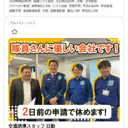
1日4時間以内OK
隔週シフト提出
土日祝のみOK
主婦・主夫歓迎
フリーター歓迎
給料前払いOK
シフト自由
学歴不問
平日のみOK
学生歓迎
経験不問
未経験者歓迎
午前
経験者歓迎
週払いOK
即日払いOK
アルバイト・パート
交通誘導スタッフ 日勤