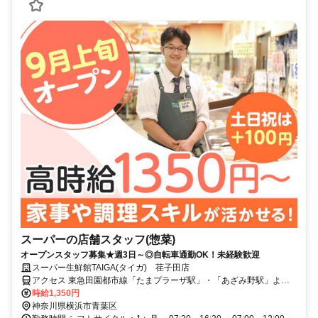
スーパーの店舗スタッフ(惣菜)
オープンスタッフ募集★週3日～◎自転車通勤OK！未経験歓迎
スーパー生鮮館TAIGA(タイガ) 荏子田店
アクセス 東急田園都市線「たまプラーザ駅」・「あざみ野駅」より
東急バス「荏子田二丁目」バス停下車、徒歩約4分 / 小田急小田原線
時給1,350円
「新百合ヶ丘駅」より小田急バス「あざみ野ガーデンズ」バス停下車
神奈川県横浜市青葉区