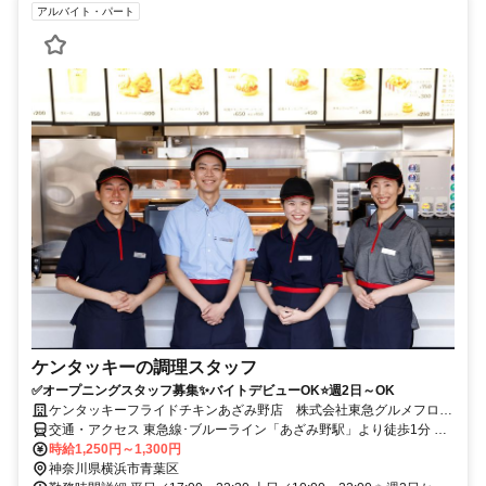
アルバイト・パート
ケンタッキーの調理スタッフ
✅オープニングスタッフ募集✨バイトデビューOK⭐週2日～OK
ケンタッキーフライドチキンあざみ野店 株式会社東急グルメフロン
ト
交通・アクセス 東急線･ブルーライン「あざみ野駅」より徒歩1分 ⭐
交通費支給
時給1,250円～1,300円
神奈川県横浜市青葉区