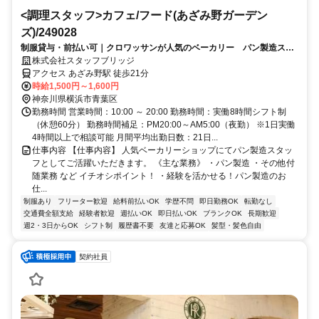
<調理スタッフ>カフェ/フード(あざみ野ガーデン
ズ)/249028
制服貸与・前払い可｜クロワッサンが人気のベーカリー パン製造スタ
ッフ（あざみ野ガーデンズ）交通費支給
株式会社スタッフブリッジ
アクセス あざみ野駅 徒歩21分
時給1,500円～1,600円
神奈川県横浜市青葉区
勤務時間 営業時間：10:00 ～ 20:00 勤務時間：実働8時間シフト制
（休憩60分） 勤務時間補足：PM20:00～AM5:00（夜勤） ※1日実働
4時間以上で相談可能 月間平均出勤日数：21日...
仕事内容 【仕事内容】 人気ベーカリーショップにてパン製造スタッ
フとしてご活躍いただきます。 《主な業務》 ・パン製造 ・その他付
随業務 など イチオシポイント！ ・経験を活かせる！パン製造のお
仕...
制服あり
フリーター歓迎
給料前払いOK
学歴不問
即日勤務OK
転勤なし
交通費全額支給
経験者歓迎
週払いOK
即日払いOK
ブランクOK
長期歓迎
週2・3日からOK
シフト制
履歴書不要
友達と応募OK
髪型・髪色自由
契約社員