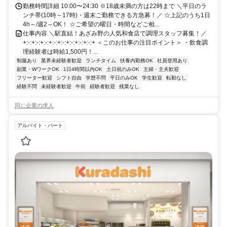
勤務時間詳細 10:00〜24:30 ※18歳未満の方は22時まで ＼平日のラ
ンチ帯(10時～17時)・週末ご勤務できる方急募！／ ☆上記のうち1日
4h～/週2～OK！ ☆ご希望の曜日・時間などご相...
仕事内容 ＼駅直結！あざみ野の人気和食店で調理スタッフ募集！／
+:-:+:-:+:-:+:-:+:-:+:-:+:-:+:-:+ ＜このお仕事の注目ポイント＞ ・飲食調
理経験者は時給1,500円！...
制服あり
業界未経験者歓迎
ランチタイム
扶養内勤務OK
社員登用あり
副業・WワークOK
1日4時間以内OK
土日祝のみOK
主婦・主夫歓迎
フリーター歓迎
シフト自由
学歴不問
平日のみOK
学生歓迎
転勤なし
経験不問
未経験者歓迎
午前
経験者歓迎
残業なし
同じ企業の求人
アルバイト・パート