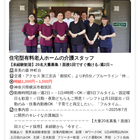
住宅型有料老人ホームの介護スタッフ
【未経験歓迎】20名大量募集！面接1回ですぐ働ける♪週2日～
喜美の森 仲町台
交通・アクセス 第三京浜「都筑IC」より約5分／ブルーライン「仲町
台駅」から徒歩で14分＊マイカー・バイク・自転車通勤OK！
時給1,300円～1,500円
神奈川県横浜市都筑区
勤務時間詳細 ✅週2日～・1日4時間～OK ✅週5日フルタイム・固定曜
日も歓迎！ ✅日勤・夜勤どちらもご用意！ ✅シフトは月1回提出 ✅日
勤のみ・扶養内勤務OK 「子育てと両立したい」 「フルタイム...
仕事内容 ︵︵︵︵︵︵︵︵︵︵︵︵︵︵︵︵︵︵︵︵ ✨2025年7月
に開所のキレイな介護施設 ✨
︶︶︶︶︶︶︶︶︶︶︶︶︶︶︶︶︶︶︶︶ 【大量20名募集！面接1
回スピード採用】 未経験から「今すぐ...
制服あり
業界未経験者歓迎
扶養内勤務OK
副業・WワークOK
1日4時間以内OK
土日祝のみOK
主婦・主夫歓迎
フリーター歓迎
バイク通勤OK
早朝
シフト自由