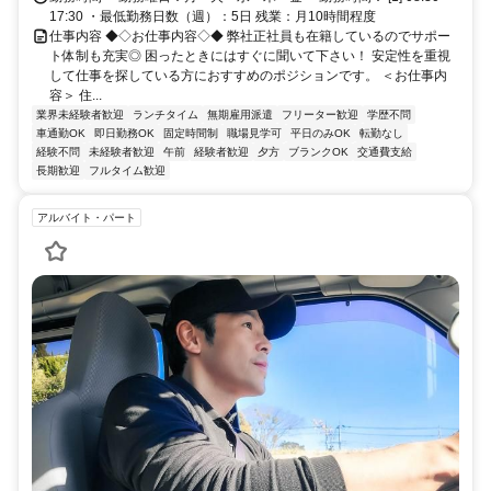
17:30 ・最低勤務日数（週）：5日 残業：月10時間程度
仕事内容 ◆◇お仕事内容◇◆ 弊社正社員も在籍しているのでサポー
ト体制も充実◎ 困ったときにはすぐに聞いて下さい！ 安定性を重視
して仕事を探している方におすすめのポジションです。 ＜お仕事内
容＞ 住...
業界未経験者歓迎
ランチタイム
無期雇用派遣
フリーター歓迎
学歴不問
車通勤OK
即日勤務OK
固定時間制
職場見学可
平日のみOK
転勤なし
経験不問
未経験者歓迎
午前
経験者歓迎
夕方
ブランクOK
交通費支給
長期歓迎
フルタイム歓迎
アルバイト・パート