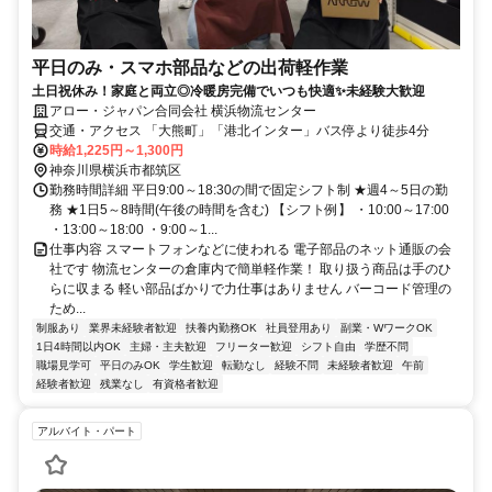
平日のみ・スマホ部品などの出荷軽作業
土日祝休み！家庭と両立◎冷暖房完備でいつも快適✨未経験大歓迎
アロー・ジャパン合同会社 横浜物流センター
交通・アクセス 「大熊町」「港北インター」バス停より徒歩4分
時給1,225円～1,300円
神奈川県横浜市都筑区
勤務時間詳細 平日9:00～18:30の間で固定シフト制 ★週4～5日の勤
務 ★1日5～8時間(午後の時間を含む) 【シフト例】 ・10:00～17:00
・13:00～18:00 ・9:00～1...
仕事内容 スマートフォンなどに使われる 電子部品のネット通販の会
社です 物流センターの倉庫内で簡単軽作業！ 取り扱う商品は手のひ
らに収まる 軽い部品ばかりで力仕事はありません バーコード管理の
ため...
制服あり
業界未経験者歓迎
扶養内勤務OK
社員登用あり
副業・WワークOK
1日4時間以内OK
主婦・主夫歓迎
フリーター歓迎
シフト自由
学歴不問
職場見学可
平日のみOK
学生歓迎
転勤なし
経験不問
未経験者歓迎
午前
経験者歓迎
残業なし
有資格者歓迎
アルバイト・パート