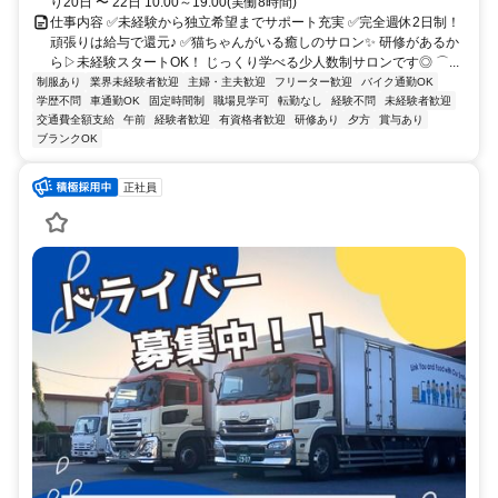
り20日 〜 22日 10:00～19:00(実働8時間)
仕事内容 ✅未経験から独立希望までサポート充実 ✅完全週休2日制！
頑張りは給与で還元♪ ✅猫ちゃんがいる癒しのサロン✨ 研修があるか
ら▷未経験スタートOK！ じっくり学べる少人数制サロンです◎ ⌒...
制服あり
業界未経験者歓迎
主婦・主夫歓迎
フリーター歓迎
バイク通勤OK
学歴不問
車通勤OK
固定時間制
職場見学可
転勤なし
経験不問
未経験者歓迎
交通費全額支給
午前
経験者歓迎
有資格者歓迎
研修あり
夕方
賞与あり
ブランクOK
正社員