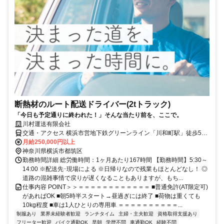
断熱材のルート配送ドライバー(2tトラック)
「今日も予定通りに終われた！」そんな当たり前を、ここで。
川村運送有限会社
交通・アクセス 横浜市営地下鉄グリーンライン「川和町駅」徒歩5分
【日吉駅】や【武蔵小杉駅】から通勤しているスタッフも在籍※車･
月給250,000円以上
バイク通勤OK
神奈川県横浜市都筑区
勤務時間詳細 総労働時間：1ヶ月あたり167時間 【勤務時間】5:30～
14:00 ※配送先･現場による ※日帰りなので残業もほとんどなし！ ◎
道路の混雑事情で戻りが遅くなることもありますが、もち...
仕事内容 POINT＞＞＝＝＝＝＝＝＝＝＝＝＝＝ ■普通免許(AT限定可)
があればOK ■朝5時半スタート→昼過ぎには終了 ■荷物は重くても
10kg程度 ■車は1人ひとりの専用車 ＝＝＝＝＝＝＝＝＝＝...
制服あり
業界未経験者歓迎
ランチタイム
主婦・主夫歓迎
資格取得支援あり
フリーター歓迎
バイク通勤OK
早朝
学歴不問
車通勤OK
経験不問