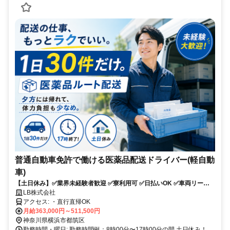
普通自動車免許で働ける医薬品配送ドライバー(軽自動
車)
【土日休み】✅業界未経験者歓迎 ✅寮利用可 ✅日払いOK ✅車両リース
可！✅配送件数少なめ
LB株式会社
アクセス: ・直行直帰OK
月給363,000円～511,500円
神奈川県横浜市都筑区
勤務時間・曜日: 勤務時間例：8時00分〜17時00分の間 土日休み！