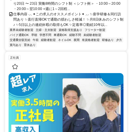
り20日 〜 23日 実働8時間のシフト制 ＜シフト例＞ ・10:00～20:00
・20:00～翌10:00 ⭐週に1～2回程...
仕事内容 ⸜⸜ ✦この求人のオススメポイント✦ ⸝⸝ ✨座学研修＆同行訪
問あり ✨直行直帰OKで通勤の煩わしさ軽減！ ✨月8日休みのシフト制
♪ ✨5日以上の連続休暇の取得もOK ✨定着率◎勤続10年以...
業界未経験者歓迎
主婦・主夫歓迎
資格取得支援あり
フリーター歓迎
バイク通勤OK
早朝
学歴不問
車通勤OK
経験不問
未経験者歓迎
交通費全額支給
午前
経験者歓迎
ネイルOK
夜間
有資格者歓迎
研修あり
夕方
賞与あり
育休あり
正社員