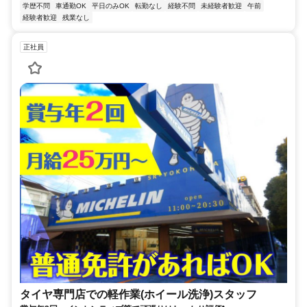
学歴不問
車通勤OK
平日のみOK
転勤なし
経験不問
未経験者歓迎
午前
経験者歓迎
残業なし
正社員
タイヤ専門店での軽作業(ホイール洗浄)スタッフ