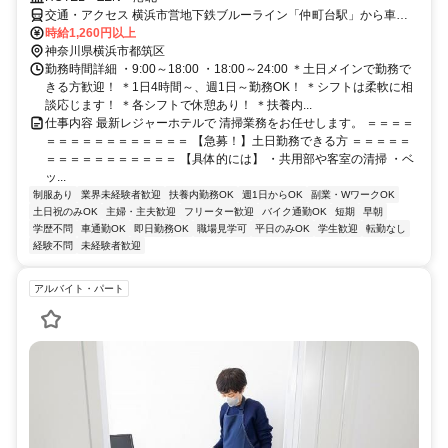
交通・アクセス 横浜市営地下鉄ブルーライン「仲町台駅」から車で
約4分、第三京浜道路「港北インター」から車で約3分 ＊マイカー通
時給1,260円以上
勤OK！
神奈川県横浜市都筑区
勤務時間詳細 ・9:00～18:00 ・18:00～24:00 ＊土日メインで勤務で
きる方歓迎！ ＊1日4時間～、週1日～勤務OK！ ＊シフトは柔軟に相
談応じます！ ＊各シフトで休憩あり！ ＊扶養内...
仕事内容 最新レジャーホテルで 清掃業務をお任せします。 ＝＝＝＝
＝＝＝＝＝＝＝＝＝＝＝＝ 【急募！】土日勤務できる方 ＝＝＝＝＝
＝＝＝＝＝＝＝＝＝＝＝ 【具体的には】 ・共用部や客室の清掃 ・ベ
ッ...
制服あり
業界未経験者歓迎
扶養内勤務OK
週1日からOK
副業・WワークOK
土日祝のみOK
主婦・主夫歓迎
フリーター歓迎
バイク通勤OK
短期
早朝
学歴不問
車通勤OK
即日勤務OK
職場見学可
平日のみOK
学生歓迎
転勤なし
経験不問
未経験者歓迎
アルバイト・パート