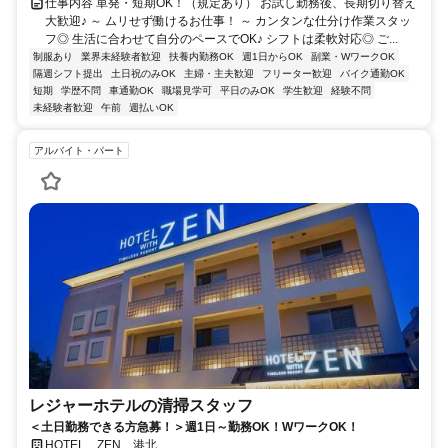
仕事内容 単発・短期OK！（規定あり） お試し勤務後、長期切り替え
大歓迎♪ ～ ムリせず働けるお仕事！ ～ カンタンな仕分け作業スタッ
フ◎ 生活に合わせて自分のペースでOK♪ シフトは柔軟対応◎ ご...
制服あり
業界未経験者歓迎
扶養内勤務OK
週1日からOK
副業・WワークOK
隔週シフト提出
土日祝のみOK
主婦・主夫歓迎
フリーター歓迎
バイク通勤OK
短期
学歴不問
車通勤OK
職場見学可
平日のみOK
学生歓迎
経験不問
未経験者歓迎
午前
週払いOK
アルバイト・パート
レジャーホテルの清掃スタッフ
＜土日勤務できる方急募！＞週1日～勤務OK！WワークOK！
HOTEL ZEN 港北