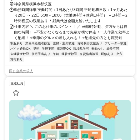
駅」「川崎駅」「横浜駅」等からもアクセス良好◎
神奈川県横浜市都筑区
勤務時間詳細 実働時間：1日あたり8時間 平均勤務日数：1ヶ月あた
り20日 〜 22日 6:00～18:00（実働8時間＋休憩1時間） ＋1時間～2
時間程度の残業あり ＊残業代は全額支給いたします...
仕事内容 ＼ このお仕事のポイント！ ／ ⭐朝6時始動、夕方からは自
由な時間！ ⭐不安がなくなるまで先輩が横で伴走 ⭐一人作業で効率よ
く配達！ ⭐季節のグルメの差し入れも！ ⭐配達先の方とも顔見知...
制服あり
業界未経験者歓迎
主婦・主夫歓迎
資格取得支援あり
フリーター歓迎
バイク通勤OK
早朝
学歴不問
車通勤OK
職場見学可
転勤なし
経験不問
未経験者歓迎
住宅手当あり
午前
経験者歓迎
有資格者歓迎
研修あり
夕方
賞与あり
同じ企業の求人
派遣社員