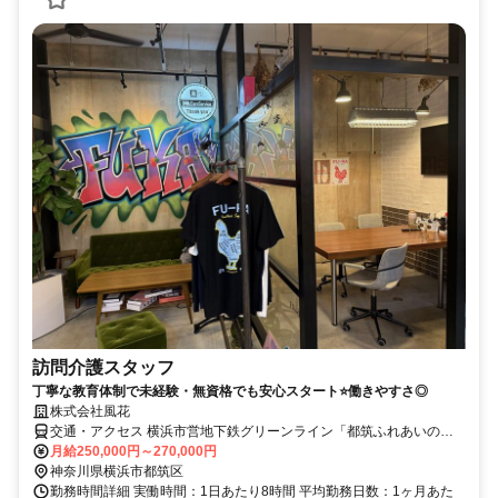
訪問介護スタッフ
丁寧な教育体制で未経験・無資格でも安心スタート⭐働きやすさ◎
株式会社風花
交通・アクセス 横浜市営地下鉄グリーンライン「都筑ふれあいの丘
駅」より徒歩3分★交通費全額支給
月給250,000円～270,000円
神奈川県横浜市都筑区
勤務時間詳細 実働時間：1日あたり8時間 平均勤務日数：1ヶ月あた