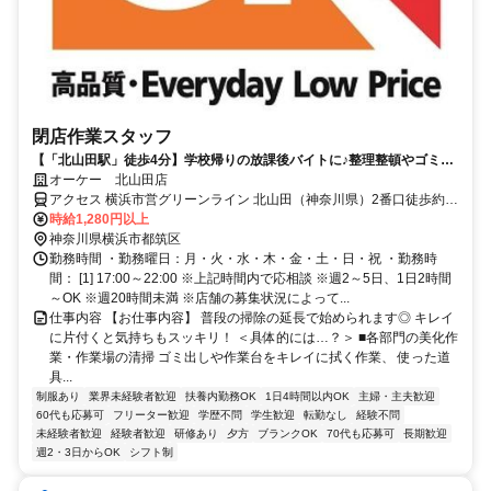
閉店作業スタッフ
【「北山田駅」徒歩4分】学校帰りの放課後バイトに♪整理整頓やゴミ出
しなど簡単お掃除♪週2日～OK！
オーケー 北山田店
アクセス 横浜市営グリーンライン 北山田（神奈川県）2番口徒歩約4
分、横浜市営グリーンライン 東山田3番口徒歩約14分、横浜市営ブル
時給1,280円以上
ーライン センター北2番口徒歩約28分 ｸﾞﾘｰﾝﾗｲﾝ 「北山田駅」徒歩約4
神奈川県横浜市都筑区
分＊自転車通勤OK
勤務時間 ・勤務曜日：月・火・水・木・金・土・日・祝 ・勤務時
間： [1] 17:00～22:00 ※上記時間内で応相談 ※週2～5日、1日2時間
～OK ※週20時間未満 ※店舗の募集状況によって...
仕事内容 【お仕事内容】 普段の掃除の延長で始められます◎ キレイ
に片付くと気持ちもスッキリ！ ＜具体的には…？＞ ■各部門の美化作
業・作業場の清掃 ゴミ出しや作業台をキレイに拭く作業、 使った道
具...
制服あり
業界未経験者歓迎
扶養内勤務OK
1日4時間以内OK
主婦・主夫歓迎
60代も応募可
フリーター歓迎
学歴不問
学生歓迎
転勤なし
経験不問
未経験者歓迎
経験者歓迎
研修あり
夕方
ブランクOK
70代も応募可
長期歓迎
週2・3日からOK
シフト制