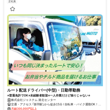
正社員
ルート配送ドライバー(中型)・日勤帯勤務
⭐普通免許でOK⭐未経験者歓迎⭐一人作業だけど独りじゃない⭐
株式会社ジャステム 港北センター
交通・アクセス ｢新羽駅｣から徒歩15分 / 自転車・バイク通勤OK！他
にも「仲町台駅」「北新横浜駅」「都筑ふれあいの丘駅」「川和町
月給300,000円以上