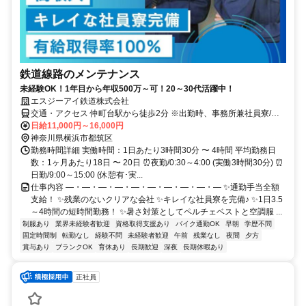
鉄道線路のメンテナンス
未経験OK！1年目から年収500万～可！20～30代活躍中！
エスジーアイ鉄道株式会社
交通・アクセス 仲町台駅から徒歩2分 ※出勤時、事務所兼社員寮/神
奈川県横浜市都筑区仲町台4-8-2に集合し、現場に向かって頂きます
日給11,000円～16,000円
神奈川県横浜市都筑区
勤務時間詳細 実働時間：1日あたり3時間30分 〜 4時間 平均勤務日
数：1ヶ月あたり18日 〜 20日 ⏰夜勤/0:30～4:00 (実働3時間30分) ⏰
日勤/9:00～15:00 (休憩有･実...
仕事内容 ―・―・―・―・―・―・―・―・―・― ✨通勤手当全額
支給！ ✨残業のないクリアな会社 ✨キレイな社員寮を完備♪ ✨1日3.5
～4時間の短時間勤務！ ✨暑さ対策としてペルチェベストと空調服 ...
制服あり
業界未経験者歓迎
資格取得支援あり
バイク通勤OK
早朝
学歴不問
固定時間制
転勤なし
経験不問
未経験者歓迎
午前
残業なし
夜間
夕方
賞与あり
ブランクOK
育休あり
長期歓迎
深夜
長期休暇あり
正社員