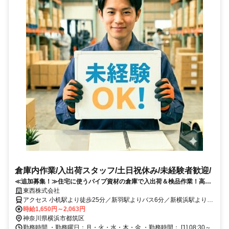
倉庫内作業/入出荷スタッフ/土日祝休み/未経験者歓迎/
≪追加募集！≫住宅に使うパイプ資材の倉庫で入出荷＆検品作業！高時
給×週払い制度あり◎
東西株式会社
アクセス 小机駅より徒歩25分／新羽駅よりバス6分／新横浜駅よりバ
ス14分※自転車通勤可能/無料駐輪場有 （新羽駅よりバス6分「新開
時給1,650円～2,063円
橋」バス停下車徒歩12分・新横浜駅よりバス14分「川向南耕地」バ
神奈川県横浜市都筑区
ス停下車徒歩4分）※車通勤OK
勤務時間 ・勤務曜日：月・火・水・木・金 ・勤務時間： [1] 08:30～