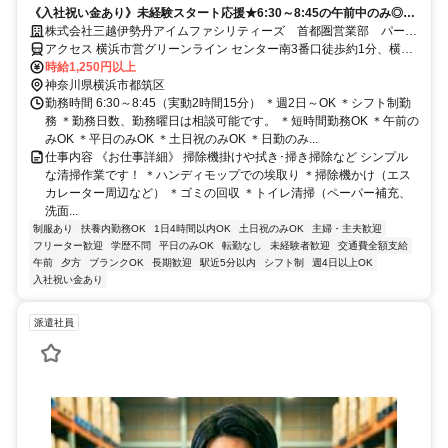
《入社祝い金あり》未経験スタート応援★6:30～8:45の午前中のみ◎週
2日～OK★50代.60代活躍中
株式会社三越伊勢丹アイムファシリティーズ 首都圏営業部 パール
ショップセンター南店 清掃
アクセス 横浜市営グリーンライン センター南3番口徒歩約1分、横浜
市営ブルーライン センター南3番口徒歩約1分
時給1,250円以上
神奈川県横浜市都筑区
勤務時間 6:30～8:45（実動2時間15分） ＊週2日～OK ＊シフト制勤
務 ＊勤務日数、勤務曜日は相談可能です。 ＊短時間勤務OK ＊午前の
みOK ＊平日のみOK ＊土日祝のみOK ＊日勤のみ...
仕事内容 《お仕事詳細》 掃除機掛けや拭き･掃き掃除など シンプル
な清掃作業です！ ＊ハンディモップでの埃取り ＊掃除機かけ（エス
カレーター周辺など） ＊ゴミの回収 ＊トイレ清掃（ペーパー補充、
洗面...
制服あり
扶養内勤務OK
1日4時間以内OK
土日祝のみOK
主婦・主夫歓迎
フリーター歓迎
学歴不問
平日のみOK
転勤なし
未経験者歓迎
交通費全額支給
午前
夕方
ブランクOK
長期歓迎
駅近5分以内
シフト制
週4日以上OK
入社祝い金あり
派遣社員