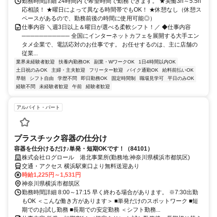
勤務時間詳細 24時間内で希望時間で勤務できます。 ★実働3h～5.5h
応相談！ ★曜日によって異なる時間帯でもOK！ ★休憩なし（休憩ス
ペースがあるので、勤務前後の時間に使用可能◎）
仕事内容 ＼週3日以上＆曜日が選べる柔軟シフト！／ ◆仕事内容
─────────── 全国にインターネットカフェを展開する大手エン
タメ企業で、電話応対のお仕事です。 お任せするのは、主に店舗の
従業...
業界未経験者歓迎
扶養内勤務OK
副業・WワークOK
1日4時間以内OK
土日祝のみOK
主婦・主夫歓迎
フリーター歓迎
バイク通勤OK
給料前払いOK
早朝
シフト自由
学歴不問
即日勤務OK
固定時間制
職場見学可
平日のみOK
経験不問
未経験者歓迎
午前
経験者歓迎
アルバイト・パート
プラスチック容器の仕分け
容器を仕分けるだけ♪単発・短期OKです！（84101）
株式会社ログロール 港北事業所(勤務地:神奈川県横浜市都筑区)
交通・アクセス 横浜駅東口より無料送迎あり
時給1,225円～1,531円
神奈川県横浜市都筑区
勤務時間詳細 8:00～17:15 早く終わる場合があります。 ※7:30出勤
もOK ＜こんな働き方があります＞ ■単発だけのスポットワーク ■短
期でのお試し勤務 ■長期での安定勤務 ＜シフト勤務...