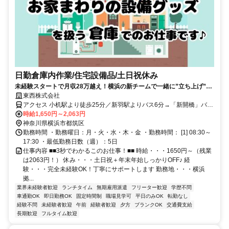
日勤倉庫内作業/住宅設備品/土日祝休み
未経験スタートで月収28万越え！横浜の新チームで一緒に”立ち上げ”か
ら関わってみませんか？
東西株式会社
アクセス 小机駅より徒歩25分／新羽駅よりバス6分→「新開橋」バス
停下車徒歩12分／新横浜駅よりバス14分→「川向南耕地」バス停下
時給1,650円～2,063円
車徒歩4分 ※自転車通勤可能/無料駐輪場有
神奈川県横浜市都筑区
勤務時間 ・勤務曜日：月・火・水・木・金 ・勤務時間： [1] 08:30～
17:30 ・最低勤務日数（週）：5日
仕事内容 ■■3秒でわかるこのお仕事！■■ 時給・・・1650円～（残業
は2063円！） 休み・・・土日祝＋年末年始しっかりOFF♪ 経
験・・・完全未経験OK！丁寧にサポートします 勤務地・・・横浜
拠...
業界未経験者歓迎
ランチタイム
無期雇用派遣
フリーター歓迎
学歴不問
車通勤OK
即日勤務OK
固定時間制
職場見学可
平日のみOK
転勤なし
経験不問
未経験者歓迎
午前
経験者歓迎
夕方
ブランクOK
交通費支給
長期歓迎
フルタイム歓迎