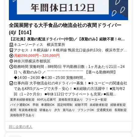
全国展開する大手食品の物流会社の夜間ドライバー
(4)/【014】
【正社員】夜勤の配送ドライバー(中型)／【夜勤のみ】経験不要！4tド
ライバー長期休暇あり！福利厚生◎
キユーソーティス 横浜営業所
アクセス ＪＲ横浜線/ＪＲ根岸線 鴨居北口徒歩約13分、横浜市営グリ
ーンライン 都筑ふれあいの丘1番口徒歩約36分、ＪＲ横浜線/ＪＲ根
月給290,000円～320,000円
岸線 小机南口徒歩約38分
神奈川県横浜市都筑区
勤務時間 実働時間：8時間/日 平均勤務日数：1ヶ月あたり21日～24
日 ＼ 夜勤のみ◎ ／ ￣￣￣￣￣￣￣￣￣￣ 【選べる勤務時間】
◆14:00～24:00 ◆4:30～25:00 実働8時間...
仕事内容 大手物流会社の4tドライバー募集！ ■キユーピーの関連会社
であるKRSグループで大手・安心！ ■未経験の方活躍中！ ■賞与年2
回（1～2ケ月分） ■年休112日でプライベートも充実♪ ■長期...
業界未経験者歓迎
60代も応募可
資格取得支援あり
フリーター歓迎
バイク通勤OK
早朝
車通勤OK
固定時間制
経験不問
未経験者歓迎
経験者歓迎
夜間
有資格者歓迎
研修あり
夕方
賞与あり
ブランクOK
交通費支給
長期歓迎
資格取得手当あり
同じ企業の求人