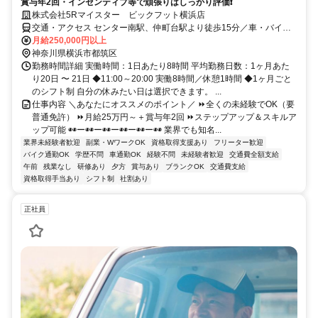
賞与年2回・インセンティブ等で頑張りはしっかり評価❗
株式会社5Rマイスター ビックフット横浜店
交通・アクセス センター南駅、仲町台駅より徒歩15分／車・バイク
通勤OK
月給250,000円以上
神奈川県横浜市都筑区
勤務時間詳細 実働時間：1日あたり8時間 平均勤務日数：1ヶ月あた
り20日 〜 21日 ◆11:00～20:00 実働8時間／休憩1時間 ◆1ヶ月ごと
のシフト制 自分の休みたい日は選択できます。 ...
仕事内容 ＼あなたにオススメのポイント／ ⏩全くの未経験でOK（要
普通免許） ⏩月給25万円～＋賞与年2回 ⏩ステップアップ＆スキルア
ップ可能 ◉◉ー◉◉ー◉◉ー◉◉ー◉◉ー◉◉ 業界でも知名...
業界未経験者歓迎
副業・WワークOK
資格取得支援あり
フリーター歓迎
バイク通勤OK
学歴不問
車通勤OK
経験不問
未経験者歓迎
交通費全額支給
午前
残業なし
研修あり
夕方
賞与あり
ブランクOK
交通費支給
資格取得手当あり
シフト制
社割あり
正社員