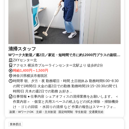
清掃スタッフ
Wワーク大歓迎／週2日／家近・短時間で月に約12000円プラスの副収
入！
ZXYセンター北
アクセス 横浜市ブルーラインセンター北駅より 徒歩約2分
時給1,400円～1,500円
神奈川県横浜市都筑区
時間帯 朝、夕方・夜 勤務曜日・時間 土日祝休み 勤務時間6:00~8:30
の間で1時間/日 火金の週2日での勤務 勤務時間19:15~20:30の間で1
時間/日 月木の週2日での勤務 お好き...
仕事情報 ● 仕事内容 シェアオフィスの清掃業務をお願いします。 ＜
作業内容＞ ・個室と共用スペースの机上などの拭き掃除 ・掃除機掛
け ・ゴミの回収 ・水回りの清掃 など 作業の報告はスマートフォ...
副業・WワークOK
主婦・主夫歓迎
固定時間制
学生歓迎
交通費支給
業務委託