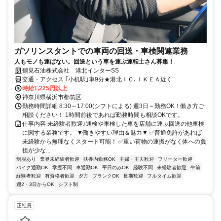
ガソリンスタントでの車両の回送・車検関連業務
人もモノも運ばない。回送という車を運ぶ運転士さん募集！
鶴見石油株式会社 港北インターSS
交通・アクセス ｢小机駅｣車9分★港北ＩＣ､ＩＫＥＡ近く
時給1,225円以上
神奈川県横浜市都筑区
勤務時間詳細 8:30～17:00(シフトによる) 週3日～勤務OK！働き方ご
相談ください！ 1時間前後であれば勤務時間も相談OKです。
仕事内容 未経験者歓迎♪通検や車検した車を店舗に運ぶ回送の他車検
に関する業務です。 ▼働きやすい理由＆魅力▼ ✅普通免許があれば
未経験から無理なくスタート可能！ ✅重い荷物の運搬がなく体への負
担が少な...
制服あり
業界未経験者歓迎
扶養内勤務OK
主婦・主夫歓迎
フリーター歓迎
バイク通勤OK
学歴不問
車通勤OK
平日のみOK
経験不問
未経験者歓迎
午前
経験者歓迎
有資格者歓迎
夕方
ブランクOK
長期歓迎
フルタイム歓迎
週2・3日からOK
シフト制
正社員