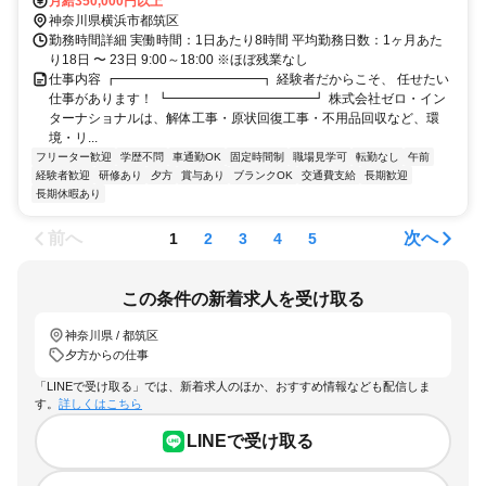
月給350,000円以上
神奈川県横浜市都筑区
勤務時間詳細 実働時間：1日あたり8時間 平均勤務日数：1ヶ月あた
り18日 〜 23日 9:00～18:00 ※ほぼ残業なし
仕事内容 ┏━━━━━━━━━━━┓ 経験者だからこそ、 任せたい
仕事があります！ ┗━━━━━━━━━━━┛ 株式会社ゼロ・イン
ターナショナルは、解体工事・原状回復工事・不用品回収など、環
境・リ...
フリーター歓迎
学歴不問
車通勤OK
固定時間制
職場見学可
転勤なし
午前
経験者歓迎
研修あり
夕方
賞与あり
ブランクOK
交通費支給
長期歓迎
長期休暇あり
前へ
次へ
1
2
3
4
5
この条件の新着求人を受け取る
神奈川県 / 都筑区
夕方からの仕事
「LINEで受け取る」では、新着求人のほか、おすすめ情報なども配信しま
す。
詳しくはこちら
LINEで受け取る