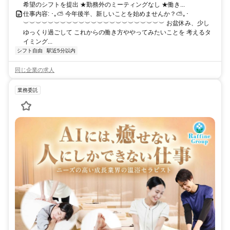
希望のシフトを提出 ★勤務外のミーティングなし ★働き...
仕事内容: ･｡⛅ 今年後半、新しいことを始めませんか？⛅｡･
︶︶︶︶︶︶︶︶︶︶︶︶︶︶︶︶︶︶︶︶︶︶︶ お盆休み、少し
ゆっくり過ごして これからの働き方ややってみたいことを 考えるタ
イミング...
シフト自由
駅近5分以内
同じ企業の求人
業務委託