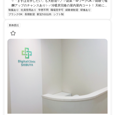
✨「まずは見学したい」も大歓迎✨／ ✅副業・WワークOK ✅経験で報
酬アップのチャンスあり✨ ✅冷暖房完備の屋内屋内コート！ 天候に...
制服あり
社員登用あり
学歴不問
職場見学可
経験者歓迎
研修あり
ブランクOK
長期歓迎
駅近5分以内
シフト制
業務委託