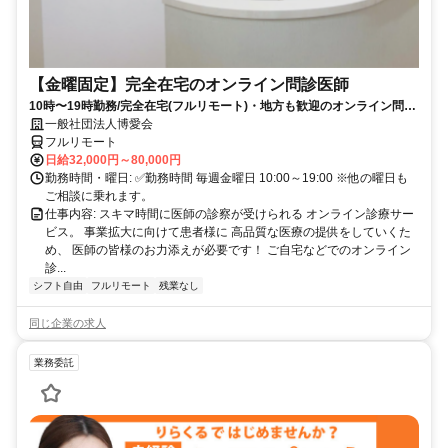
【金曜固定】完全在宅のオンライン問診医師
10時〜19時勤務/完全在宅(フルリモート)・地方も歓迎のオンライン問診
業務
一般社団法人博愛会
フルリモート
日給32,000円～80,000円
勤務時間・曜日: ✅勤務時間 毎週金曜日 10:00～19:00 ※他の曜日も
ご相談に乗れます。
仕事内容: スキマ時間に医師の診察が受けられる オンライン診療サー
ビス。 事業拡大に向けて患者様に 高品質な医療の提供をしていくた
め、 医師の皆様のお力添えが必要です！ ご自宅などでのオンライン
診...
シフト自由
フルリモート
残業なし
同じ企業の求人
業務委託