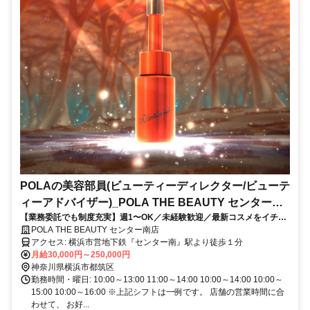
POLAの美容部員(ビューティーディレクター/ビューテ
ィーアドバイザー)_POLA THE BEAUTY センター南
【業務委託でも制度充実】週1〜OK／未経験歓迎／最新コスメをイチ早
店
くお試し♪お客様も自分もキレイに／Wワーク・副業
POLA THE BEAUTY センター南店
アクセス: 横浜市営地下鉄『センター南』駅より徒歩１分
月給30,000円～250,000円
神奈川県横浜市都筑区
勤務時間・曜日: 10:00～13:00 11:00～14:00 10:00～14:00 10:00～
15:00 10:00～16:00 ※上記シフトは一例です。 店舗の営業時間に合
わせて、 お好...