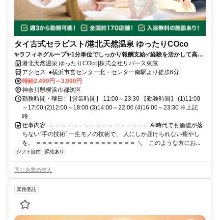
タイ古式セラピスト/港北天然温泉 ゆったりCOco
✨️ラフィネグループ✨1分単位でしっかり報酬支給️✅経験を活かして高時
給✅️ノルマなし✅️ブランクOK！✅スキルUPも可能◎️セカンドキャリアと
港北天然温泉 ゆったりCOco|株式会社リバース東京
してセラピストデビューしませんか？
アクセス: ●横浜市営センター北・センター南駅より徒歩6分
時給2,490円～3,990円
神奈川県横浜市都筑区
勤務時間・曜日: 【営業時間】 11:00～23:30 【勤務時間】 (1)11:00
～17:00 (2)12:00～18:00 (3)14:00～22:00 (4)16:00～23:30 ※上記
時...
仕事内容: ＝＝＝＝＝＝＝＝＝＝＝＝＝＝＝＝＝ AI時代でも価値が落
ちない“手の技術” 一生モノの技術で、 人にしか届けられない癒やし
を。 ＝＝＝＝＝＝＝＝＝＝＝＝＝＝＝＝＝ ＼ このような方にお...
シフト自由
昇給あり
同じ企業の求人
業務委託