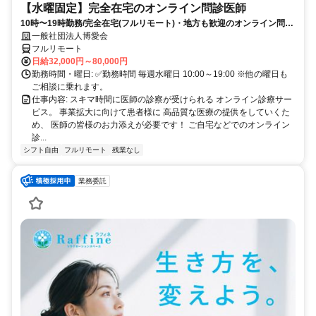
【水曜固定】完全在宅のオンライン問診医師
10時〜19時勤務/完全在宅(フルリモート)・地方も歓迎のオンライン問診
業務
一般社団法人博愛会
フルリモート
日給32,000円～80,000円
勤務時間・曜日: ✅勤務時間 毎週水曜日 10:00～19:00 ※他の曜日も
ご相談に乗れます。
仕事内容: スキマ時間に医師の診察が受けられる オンライン診療サー
ビス。 事業拡大に向けて患者様に 高品質な医療の提供をしていくた
め、 医師の皆様のお力添えが必要です！ ご自宅などでのオンライン
診...
シフト自由
フルリモート
残業なし
業務委託