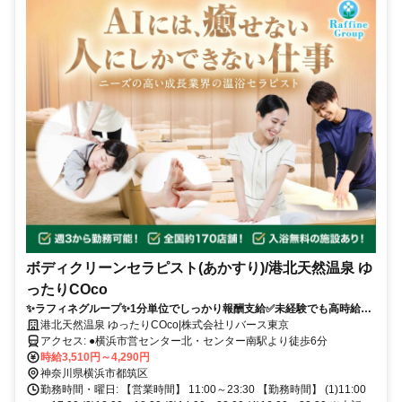
ボディクリーンセラピスト(あかすり)/港北天然温泉 ゆ
ったりCOco
✨️ラフィネグループ✨1分単位でしっかり報酬支給️✅未経験でも高時給✅️
ノルマなし✅スキルUPも可能◎️セカンドキャリアとしてセラピストデビ
港北天然温泉 ゆったりCOco|株式会社リバース東京
ューしませんか？
アクセス: ●横浜市営センター北・センター南駅より徒歩6分
時給3,510円～4,290円
神奈川県横浜市都筑区
勤務時間・曜日: 【営業時間】 11:00～23:30 【勤務時間】 (1)11:00