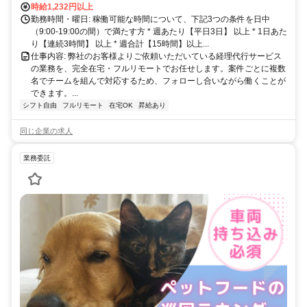
時給1,232円以上
勤務時間・曜日: 稼働可能な時間について、下記3つの条件を日中
（9:00-19:00の間）で満たす方 * 週あたり【平日3日】 以上 * 1日あた
り【連続3時間】 以上 * 週合計【15時間】以上...
仕事内容: 弊社のお客様よりご依頼いただいている経理代行サービス
の業務を、完全在宅・フルリモートでお任せします。案件ごとに複数
名でチームを組んで対応するため、フォローし合いながら働くことが
できます。...
シフト自由
フルリモート
在宅OK
昇給あり
同じ企業の求人
業務委託