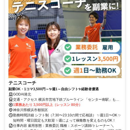
テニスコーチ
副業OK・1コマ3,500円～✨週1～自由シフト✨経験者優遇
GODAI港北
交通・アクセス 横浜市営地下鉄ブルーライン 「センター南駅」もし
くは「センター北駅」から徒歩8分
1業務あたり 3,500円以上（レッスン 80分）
神奈川県横浜市都筑区
勤務時間詳細 シフト制（7:30〜23:10の間で応相談） ✨週1日〜OK ✨
短時間・曜日固定も大歓迎 ✨週によって稼働数を変えるのもOK！
仕事内容 雇用形態：業務委託 職種：スポーツ講師/トレーナー ＼