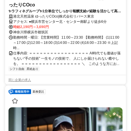
ったりCOco
✨️ラフィネグループ✨1分単位でしっかり報酬支給️✅経験を活かして高時
給✅️ノルマなし✅️ブランクOK！✅スキルUPも可能◎️セカンドキャリアと
港北天然温泉 ゆったりCOco|株式会社リバース東京
してセラピストデビューしませんか？
アクセス: ●横浜市営センター北・センター南駅より徒歩6分
時給2,190円～3,690円
神奈川県横浜市都筑区
勤務時間・曜日: 【営業時間】 11:00～23:30 【勤務時間】 (1)11:00
～17:00 (2)12:00～18:00 (3)14:00～22:00 (4)16:00～23:30 ※上記
時...
仕事内容: ＝＝＝＝＝＝＝＝＝＝＝＝＝＝＝＝＝ AI時代でも価値が落
ちない“手の技術” 一生モノの技術で、 人にしか届けられない癒やし
を。 ＝＝＝＝＝＝＝＝＝＝＝＝＝＝＝＝＝ ＼ このような方にお...
シフト自由
昇給あり
同じ企業の求人
業務委託