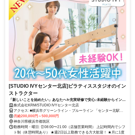
[STUDIO IVYセンター北店]ピラティススタジオのイン
ストラクター
「新しいことを始めたい」あなたへ✨充実研修で安心♪未経験からインス
トラクターデビュー◎週2～・シフト自由！
株式会社KRM/STUDIO IVYセンター北店
アクセス: ■横浜市グリーンライン・ブルーライン 「センター北駅」
より徒歩4分 ୨୧･･･････････････････････････････････୨୧ 港北ニュー
月給200,000円～500,000円
タウンエリアでアクセス便利♪ あざみ野・新横浜・日吉・中山・横浜
神奈川県横浜市都筑区
方面からも通勤ラクラクです◎
勤務時間・曜日: ⏰08:00〜21:00（店舗営業時間） 上記時間内でシフ
ト制（休憩時間あり） ★週2日以上勤務できる方大歓迎！ ★月に1度