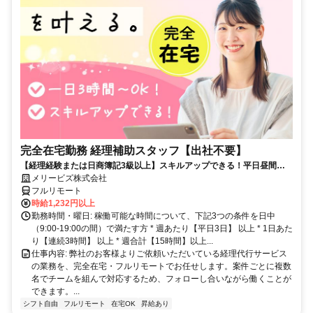
完全在宅勤務 経理補助スタッフ【出社不要】
【経理経験または日商簿記3級以上】スキルアップできる！平日昼間３h
～。完全在宅で育児・介護中の方も大歓迎♪
メリービズ株式会社
フルリモート
時給1,232円以上
勤務時間・曜日: 稼働可能な時間について、下記3つの条件を日中
（9:00-19:00の間）で満たす方 * 週あたり【平日3日】 以上 * 1日あた
り【連続3時間】 以上 * 週合計【15時間】以上...
仕事内容: 弊社のお客様よりご依頼いただいている経理代行サービス
の業務を、完全在宅・フルリモートでお任せします。案件ごとに複数
名でチームを組んで対応するため、フォローし合いながら働くことが
できます。...
シフト自由
フルリモート
在宅OK
昇給あり