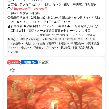
ハウンドジャパン株式会社
交通・アクセス センター北駅、センター南駅、中川駅、仲町台駅
月給360,000円～800,000円
神奈川県横浜市都筑区
勤務時間詳細 【原則自由】 あなたの希望に合わせて働けます！ 朝だ
け、夜だけのシフトや、 月1日・30分～もOK！
仕事内容 ◆経験不問！ドライバー大募集！◆ ー 普通免許があれば
OK◎ WEB・電話・メール面談毎日実施中！ ー ✅ここに注目！
────ｖ────── ☆普通免許だけで即スタート ☆シフト完全自...
制服あり
短期（3ヵ月以内）
社員登用あり
主婦・主夫歓迎
フリーター歓迎
バイク通勤OK
短期
シフト自由
学歴不問
車通勤OK
即日勤務OK
経験者歓迎
ネイルOK
週払いOK
研修あり
ブランクOK
長期歓迎
単発
駅近5分以内
シフト制
業務委託