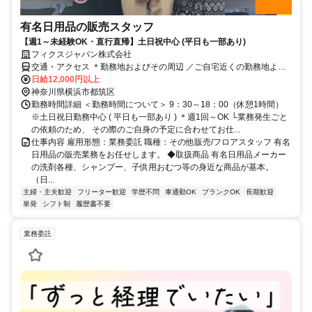
有名日用品の販売スタッフ
【週1～未経験OK・直行直帰】土日祝中心 (平日も一部あり)
フィクスジャパン株式会社
交通・アクセス ＊勤務地およびその周辺 ／ご自宅近くの勤務地より
選択可 ＊転勤なし ＊マイカーor公共交通機関どちらでもOK！
日給12,000円以上
神奈川県横浜市都筑区
勤務時間詳細 ＜勤務時間について＞ 9：30～18：00（休憩1時間）
※土日祝日勤務中心 ( 平日も一部あり ) ＊週1回～OK └業務発生ごと
の依頼のため、 その際のご自身の予定に合わせてお仕...
仕事内容 雇用形態：業務委託 職種：その他販売/フロアスタッフ 有名
日用品の販売業務をお任せします。 ◆取扱商品 有名日用品メーカー
の洗剤各種、シャンプー、子供用おむつ等の身近な商品が基本。
（日...
主婦・主夫歓迎
フリーター歓迎
学歴不問
車通勤OK
ブランクOK
長期歓迎
単発
シフト制
履歴書不要
業務委託