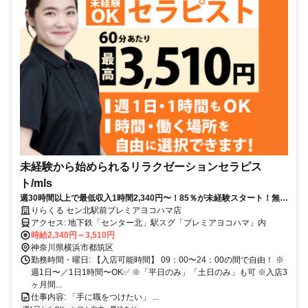
未経験から始められるリラクゼーションセラピス
ト/mls
週30時間以上で最低収入1時間2,340円〜！85％が未経験スタート！無料
トレで一生モノの技術を習得✅好きな時間に収入を得られます⏰【神奈
りらくる セン北駅前プレミアヨコハマ店
川県横浜市都筑区中川中央】
アクセス: 地下鉄「センター北」駅スグ「プレミアヨコハマ」内
時給2,340円～3,510円
神奈川県横浜市都筑区
勤務時間・曜日: 【入店可能時間】 09：00〜24：00の間で自由！ ※
週1日〜／1日1時間〜OK✅ ※「平日のみ」「土日のみ」も可 ※入店3
ヶ月間...
仕事内容: 「手に職をつけたい」 ...