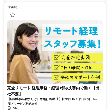
業務委託
完全リモート 経理事務・経理補助/扶養内で働く【出
社不要】
【経理事務経験または日商簿記3級以上】扶養内OK！平日昼間３h～。
完全在宅で育児・介護中の方も大歓迎♪
メリービズ株式会社
フルリモート