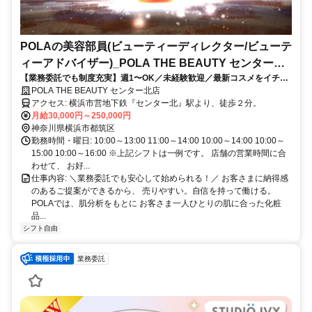
POLAの美容部員(ビューティーディレクター/ビューテ
ィーアドバイザー)_POLA THE BEAUTY センター北
【業務委託でも制度充実】週1〜OK／未経験歓迎／最新コスメをイチ早
店
くお試し♪お客様も自分もキレイに／Wワーク・副業
POLA THE BEAUTY センター北店
アクセス: 横浜市営地下鉄『センター北』駅より、徒歩２分。
月給30,000円～250,000円
神奈川県横浜市都筑区
勤務時間・曜日: 10:00～13:00 11:00～14:00 10:00～14:00 10:00～
15:00 10:00～16:00 ※上記シフトは一例です。 店舗の営業時間に合
わせて、 お好...
仕事内容: ＼業務委託でも安心して始められる！／ お客さまに納得感
のあるご提案ができるから、 売りやすい。自信を持って働ける。
POLAでは、肌分析をもとに お客さま一人ひとりの肌に合った化粧
品...
シフト自由
業務委託