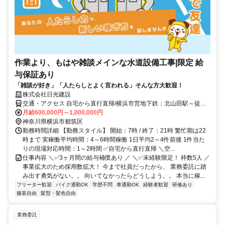
作業より、もはや雑談メインな水道設備工事|限定 給
与保証あり
「雑談が好き」「人たらしとよく言われる」そんな方大歓迎！
株式会社日光建設
交通・アクセス 自宅から直行直帰/横浜市営地下鉄：北山田駅～徒歩9
分
月給600,000円～1,000,000円
神奈川県横浜市都筑区
勤務時間詳細 【勤務スタイル】 開始：7時 / 終了：21時 繁忙期は22
時まで 実稼働平均時間：4～6時間稼働 1日平均2～4件前後 1件当た
りの現場対応時間：1～2時間 ✅自宅から直行直帰 ＼空...
仕事内容 ＼✅3ヶ月間の給与補償あり ／ ＼✅未経験限定！ 枠数5人 ／
事業拡大のため採用数拡大！ 今まで社員だったから、 業務委託に踏
み出す勇気がない。。 向いてなかったらどうしよう。。 本当に稼...
フリーター歓迎
バイク通勤OK
学歴不問
車通勤OK
経験者歓迎
研修あり
服装自由
髪型・髪色自由
業務委託