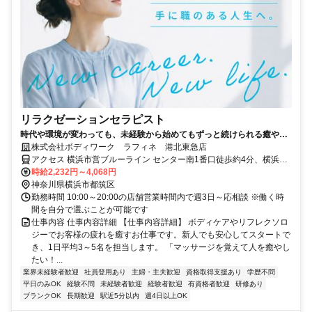
リラクゼーションセラピスト
時代や環境が変わっても、未経験から始めてもずっと続けられる癒やし
の仕事。手に職を身につけて、生き方を変えよう。
株式会社ボディワーク ラフィネ 港北東急店
アクセス 横浜市営ブルーライン センター南1番口徒歩約4分、横浜市
営グリーンライン センター南1番口徒歩約4分、横浜市営ブルーライ
時給2,232円～4,068円
ン センター北3番口徒歩約18分 最寄駅：センター南駅
神奈川県横浜市都筑区
勤務時間 10:00～20:00の店舗営業時間内で週3日～応相談 ※働く時
間を自分で選ぶことが可能です
仕事内容 仕事内容詳細 【仕事内容詳細】 ボディケアやリフレクソロ
ジーでお客様の疲れを癒すお仕事です。新人でも安心してスタートで
き、1日平均3～5名を担当します。 「マッサージを覚えて人を癒やし
たい！...
業界未経験者歓迎
社員登用あり
主婦・主夫歓迎
資格取得支援あり
学歴不問
平日のみOK
経験不問
未経験者歓迎
経験者歓迎
有資格者歓迎
研修あり
ブランクOK
長期歓迎
駅近5分以内
週4日以上OK