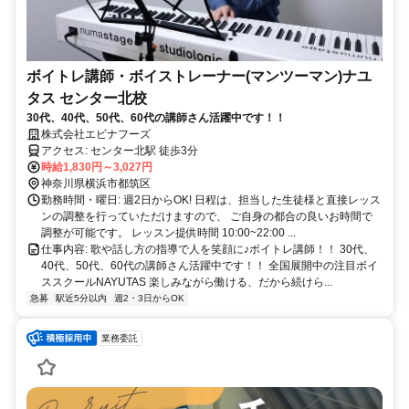
ボイトレ講師・ボイストレーナー(マンツーマン)ナユ
タス センター北校
30代、40代、50代、60代の講師さん活躍中です！！
株式会社エビナフーズ
アクセス: センター北駅 徒歩3分
時給1,830円～3,027円
神奈川県横浜市都筑区
勤務時間・曜日: 週2日からOK! 日程は、担当した生徒様と直接レッス
ンの調整を行っていただけますので、 ご自身の都合の良いお時間で
調整が可能です。 レッスン提供時間 10:00~22:00 ...
仕事内容: 歌や話し方の指導で人を笑顔に♪ボイトレ講師！！ 30代、
40代、50代、60代の講師さん活躍中です！！ 全国展開中の注目ボイ
ススクールNAYUTAS 楽しみながら働ける、だから続けら...
急募
駅近5分以内
週2・3日からOK
業務委託