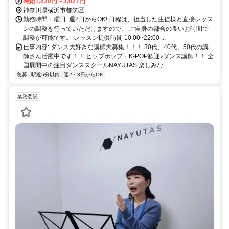
時給1,830円～3,027円
神奈川県横浜市都筑区
勤務時間・曜日: 週2日からOK! 日程は、担当した生徒様と直接レッス
ンの調整を行っていただけますので、 ご自身の都合の良いお時間で
調整が可能です。 レッスン提供時間 10:00~22:00 ...
仕事内容: ダンス大好きな講師大募集！！！ 30代、40代、50代の講
師さん活躍中です！！ ヒップホップ・K-POP歓迎♪ダンス講師！！ 全
国展開中の注目ダンススクールNAYUTAS 楽しみな...
急募
駅近5分以内
週2・3日からOK
業務委託