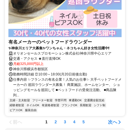
有名メーカーのペットフードラウンダー
✨神奈川エリア大募集✨ワンちゃん・ネコちゃん好き女性活躍中❗
オリオンセールスプロモーション株式会社/神奈川県中心エリア
交通・アクセス ★直行直帰OK
月給325,000円以上
神奈川県横浜市都筑区
勤務時間詳細 ⏰10:00～18:00(月20日前後出勤)
仕事内容 ✨フランスの有名企業！人気のお仕事✨ 大手ペットフードメ
ーカーの 巡回ラウンダー大募集！ 商業施設、ホームセンター、 ショ
ッピングモールを巡回して ■ペットフードの受発注活動、 ■商品陳
列...
主婦・主夫歓迎
フリーター歓迎
学歴不問
車通勤OK
交通費全額支給
経験者歓迎
ネイルOK
有資格者歓迎
ブランクOK
長期歓迎
シフト制
ピアスOK
服装自由
前へ
次へ
1
2
3
4
5