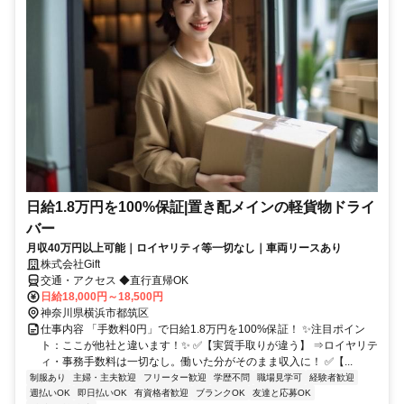
日給1.8万円を100%保証|置き配メインの軽貨物ドライ
バー
月収40万円以上可能｜ロイヤリティ等一切なし｜車両リースあり
株式会社Gift
交通・アクセス ◆直行直帰OK
日給18,000円～18,500円
神奈川県横浜市都筑区
仕事内容 「手数料0円」で日給1.8万円を100%保証！ ✨注目ポイン
ト：ここが他社と違います！✨ ✅【実質手取りが違う】 ⇒ロイヤリテ
ィ・事務手数料は一切なし。働いた分がそのまま収入に！ ✅【...
制服あり
主婦・主夫歓迎
フリーター歓迎
学歴不問
職場見学可
経験者歓迎
週払いOK
即日払いOK
有資格者歓迎
ブランクOK
友達と応募OK