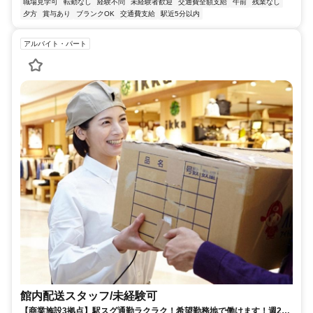
職場見学可
転勤なし
経験不問
未経験者歓迎
交通費全額支給
午前
残業なし
夕方
賞与あり
ブランクOK
交通費支給
駅近5分以内
アルバイト・パート
館内配送スタッフ/未経験可
【商業施設3拠点】駅スグ通勤ラクラク！希望勤務地で働けます！週2日