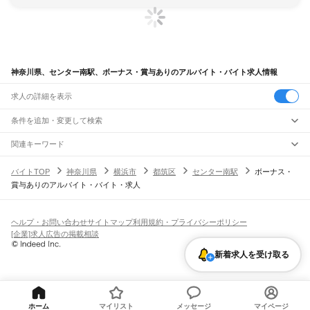
神奈川県、センター南駅、ボーナス・賞与ありのアルバイト・バイト求人情報
求人の詳細を表示
条件を追加・変更して検索
市区町村を追加・変更
関連キーワード
完全在宅ワーク 全国
シール貼り 在宅
現在地周辺
ガチャガチャ
犬カフェ
神奈川県
駅を追加・変更
バイトTOP
神奈川県
横浜市
都筑区
センター南駅
ボーナス・
神奈川県
すべて
賞与ありのアルバイト・バイト・求人
横浜市
すべて
職種を追加・変更
JR東海道本線(東京～熱海)
鶴見区
神奈川区
西区
中区
南区
保土ケ谷区
磯子区
金沢区
港北区
戸塚区
港南区
川崎駅
横浜駅
戸塚駅
大船駅
藤沢駅
辻堂駅
茅ケ崎駅
平塚駅
大磯駅
二宮駅
国府津駅
飲食・フードサービス
旭区
緑区
瀬谷区
栄区
泉区
青葉区
都筑区
特徴を追加・変更
鴨宮駅
小田原駅
早川駅
根府川駅
真鶴駅
湯河原駅
飲食・フードサービス
すべて
ヘルプ・お問い合わせ
サイトマップ
利用規約・プライバシーポリシー
川崎市
すべて
ホールスタッフ
キッチンスタッフ
皿洗い・洗い場
精肉・鮮魚加工
給食調理
人気
[企業]求人広告の掲載相談
JR南武線
川崎区
幸区
中原区
高津区
多摩区
宮前区
麻生区
雇用形態を追加・変更
パン屋（ベーカリー）
フードカウンター販売員
バー（BAR）・バーテンダー
日払いOK
高校生歓迎
学生歓迎
深夜の仕事
髪型・髪色自由
ひげOK
ネイルOK
川崎駅
尻手駅
矢向駅
鹿島田駅
平間駅
向河原駅
武蔵小杉駅
武蔵中原駅
武蔵新城駅
飲食店補助（開店・閉店準備）
飲食店（店長・マネージャー）
新着求人を受け取る
相模原市
すべて
ピアスOK
アルバイト・パート
履歴書不要
オープニングスタッフ
留学生・外国人活躍中
武蔵溝ノ口駅
津田山駅
久地駅
宿河原駅
登戸駅
中野島駅
稲田堤駅
八丁畷駅
都道府県を変更
営業・販売
緑区
中央区
南区
勤務期間
正社員
川崎新町駅
小田栄駅
浜川崎駅
営業・販売
すべて
短期
契約社員
単発・1日OK
長期
期間限定（春夏冬休み等）
横須賀市
平塚市
鎌倉市
藤沢市
小田原市
茅ヶ崎市
逗子市
三浦市
秦野市
厚木市
JR鶴見線
営業
テレフォンアポインター（テレアポ）
ルートセールス
コンビニ
シフト
派遣社員
大和市
伊勢原市
海老名市
座間市
南足柄市
綾瀬市
三浦郡
高座郡
中郡
足柄上郡
鶴見駅
国道駅
鶴見小野駅
弁天橋駅
浅野駅
新芝浦駅
海芝浦駅
安善駅
大川駅
フードカウンター販売員
アパレル
家電量販店・携帯販売（携帯ショップ）
土日祝のみOK
業務委託
平日のみOK
週1日からOK
週2・3日からOK
週4日以上OK
ホーム
マイリスト
メッセージ
マイページ
足柄下郡
愛甲郡
武蔵白石駅
浜川崎駅
昭和駅
扇町駅