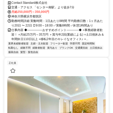
Contact Standard株式会社
交通・アクセス 「センター南駅」より徒歩7分
月給250,000円～350,000円
神奈川県横浜市都筑区
勤務時間詳細 実働時間：1日あたり8時間 平均勤務日数：1ヶ月あた
り20日 〜 22日 ⏰9:00～18:00 ✅実働8時間 ✅休憩1時間あり
仕事内容 ◆―――――おすすめポイント――――◆ ⭐事務経験者歓
迎！ ⭐月給25万円～35万円 ＋賞与年2回(業績による) ⭐土日祝休み＆
年間休日110日以上 ⭐移転2年目のキレイなオフィス♪ ⭐...
業界未経験者歓迎
主婦・主夫歓迎
フリーター歓迎
学歴不問
固定時間制
転勤なし
経験不問
経験者歓迎
賞与あり
ブランクOK
交通費支給
土日祝休み
服装自由
髪型・髪色自由
正社員