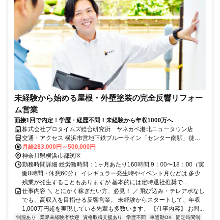
未経験から始める屋根・外壁塗装の完全反響リフォー
ム営業
面接1回で内定！学歴・経歴不問！未経験から年収1000万へ
株式会社プロタイムズ総合研究所 ヤネカベ港北ニュータウン店
交通・アクセス 横浜市営地下鉄ブルーライン「センター南駅」徒歩6
分
月給283,000円～500,000円
神奈川県横浜市都筑区
勤務時間詳細 総労働時間：1ヶ月あたり160時間 9：00〜18：00（実
働8時間・休憩60分） イレギュラー発生時やイベント月などは 多少
残業が発生することもありますが 基本的には定時退社推奨で...
仕事内容 ＼ とにかく稼ぎたい方、必見！ ／ 飛び込み・テレアポなし
でも、高収入を目指せる反響営業。 未経験からスタートして、年収
1,000万円超を実現している先輩も多数います。 【仕事内容】 お問...
制服あり
業界未経験者歓迎
資格取得支援あり
学歴不問
車通勤OK
固定時間制