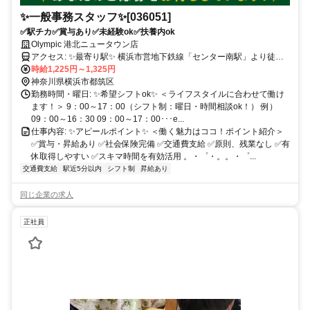
✨一般事務スタッフ✨[036051]
✅駅チカ✅賞与あり✅未経験ok✅扶養内ok
Olympic 港北ニュータウン店
アクセス: ✨最寄り駅✨ 横浜市営地下鉄線「センター南駅」より徒歩5
時給1,225円～1,325円
分 。・゜・。。・゜・。。・゜・。。・゜・。・
神奈川県横浜市都筑区
勤務時間・曜日: ✨希望シフトok✨ ＜ライフスタイルに合わせて働け
ます！＞ 9：00～17：00（シフト制：曜日・時間相談ok！） 例）
09：00～16：30 09：00～17：00･･･e...
仕事内容: ✨アピールポイント✨ ＜働く魅力はココ！ポイント紹介＞
✅賞与・昇給あり ✅社会保険完備 ✅交通費支給 ✅原則、残業なし ✅有
休取得しやすい ✅スキマ時間を有効活用 。・゜・。。・゜...
交通費支給
駅近5分以内
シフト制
昇給あり
同じ企業の求人
正社員