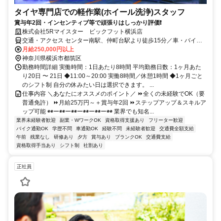
タイヤ専門店での軽作業(ホイール洗浄)スタッフ
賞与年2回・インセンティブ等で頑張りはしっかり評価❗
株式会社5Rマイスター ビックフット横浜店
交通・アクセス センター南駅、仲町台駅より徒歩15分／車・バイク
通勤OK
月給250,000円以上
神奈川県横浜市都筑区
勤務時間詳細 実働時間：1日あたり8時間 平均勤務日数：1ヶ月あた
り20日 〜 21日 ◆11:00～20:00 実働8時間／休憩1時間 ◆1ヶ月ごと
のシフト制 自分の休みたい日は選択できます。 ...
仕事内容 ＼あなたにオススメのポイント／ ⏩全くの未経験でOK（要
普通免許） ⏩月給25万円～＋賞与年2回 ⏩ステップアップ＆スキルア
ップ可能 ◉◉ー◉◉ー◉◉ー◉◉ー◉◉ー◉◉ 業界でも知名...
業界未経験者歓迎
副業・WワークOK
資格取得支援あり
フリーター歓迎
バイク通勤OK
学歴不問
車通勤OK
経験不問
未経験者歓迎
交通費全額支給
午前
残業なし
研修あり
夕方
賞与あり
ブランクOK
交通費支給
資格取得手当あり
シフト制
社割あり
正社員