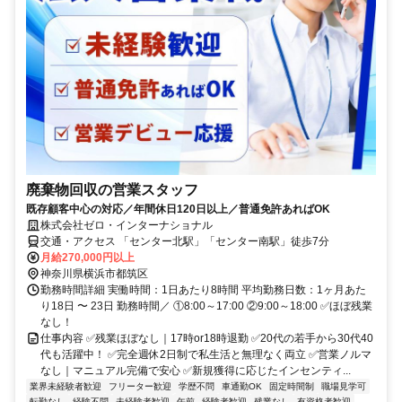
廃棄物回収の営業スタッフ
既存顧客中心の対応／年間休日120日以上／普通免許あればOK
株式会社ゼロ・インターナショナル
交通・アクセス 「センター北駅」「センター南駅」徒歩7分
月給270,000円以上
神奈川県横浜市都筑区
勤務時間詳細 実働時間：1日あたり8時間 平均勤務日数：1ヶ月あた
り18日 〜 23日 勤務時間／ ①8:00～17:00 ②9:00～18:00 ✅ほぼ残業
なし！
仕事内容 ✅残業ほぼなし｜17時or18時退勤 ✅20代の若手から30代40
代も活躍中！ ✅完全週休2日制で私生活と無理なく両立 ✅営業ノルマ
なし｜マニュアル完備で安心 ✅新規獲得に応じたインセンティ...
業界未経験者歓迎
フリーター歓迎
学歴不問
車通勤OK
固定時間制
職場見学可
転勤なし
経験不問
未経験者歓迎
午前
経験者歓迎
残業なし
有資格者歓迎