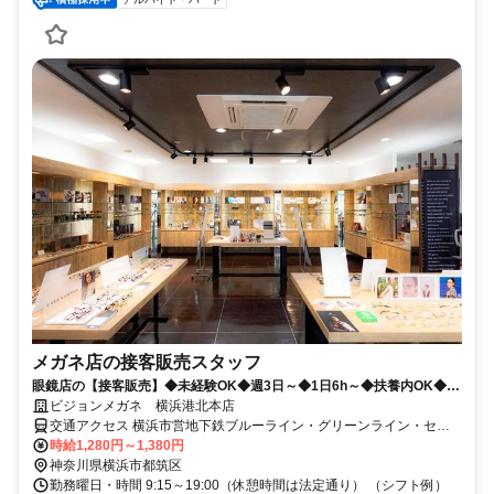
メガネ店の接客販売スタッフ
眼鏡店の【接客販売】◆未経験OK◆週3日～◆1日6h～◆扶養内OK◆主
婦（夫）さん活躍中♪
ビジョンメガネ 横浜港北本店
交通アクセス 横浜市営地下鉄ブルーライン・グリーンライン・セン
ター南駅徒歩13分 横浜市市営地下鉄グリーンライン都筑ふれあいの
時給1,280円～1,380円
丘駅徒歩10分
神奈川県横浜市都筑区
勤務曜日・時間 9:15～19:00（休憩時間は法定通り） （シフト例）