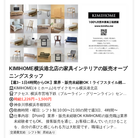
KIMIHOME横浜港北店の家具インテリアの販売オープ
ニングスタッフ
【週3~ 1日4時間からOK】業界・販売未経験OK！ライフスタイル雑貨
が好きな方が活躍中！
KIMIHOME(キミホーム)モザイクモール横浜港北店
アクセス: 横浜市営地下鉄（ブルーライン・グリーンライン）センタ
ー北駅下車すぐ
時給1,226円～1,500円
神奈川県横浜市都筑区
勤務時間・曜日: シフト制 10:00〜21:00の間で週3日、4時間〜
仕事内容: 【Point】 業界・販売未経験OK KIMIHOMEの販売職は業界
未経験者でもOK。 接客販売を通じ、お客様に喜んでいただけること
を、自分の喜びと感じられる方は大歓迎です。職場はインテ...
交通費支給
シフト制
昇給あり