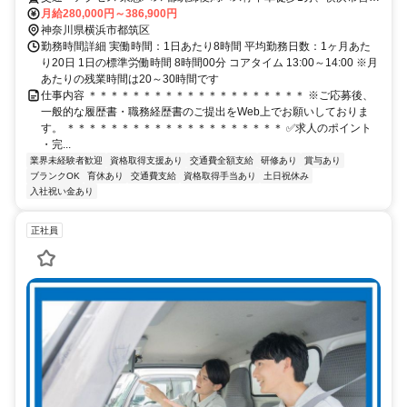
下鉄 ブルーライン センター南駅下車徒歩3分
月給280,000円～386,900円
神奈川県横浜市都筑区
勤務時間詳細 実働時間：1日あたり8時間 平均勤務日数：1ヶ月あた
り20日 1日の標準労働時間 8時間00分 コアタイム 13:00～14:00 ※月
あたりの残業時間は20～30時間です
仕事内容 ＊＊＊＊＊＊＊＊＊＊＊＊＊＊＊＊＊＊＊＊ ※ご応募後、
一般的な履歴書・職務経歴書のご提出をWeb上でお願いしておりま
す。 ＊＊＊＊＊＊＊＊＊＊＊＊＊＊＊＊＊＊＊＊ ✅求人のポイント
・完...
業界未経験者歓迎
資格取得支援あり
交通費全額支給
研修あり
賞与あり
ブランクOK
育休あり
交通費支給
資格取得手当あり
土日祝休み
入社祝い金あり
正社員