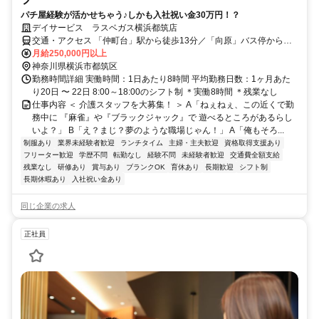
パチ屋経験が活かせちゃう♪しかも入社祝い金30万円！？
デイサービス ラスベガス横浜都筑店
交通・アクセス 「仲町台」駅から徒歩13分／「向原」バス停から徒
歩5分
月給250,000円以上
神奈川県横浜市都筑区
勤務時間詳細 実働時間：1日あたり8時間 平均勤務日数：1ヶ月あた
り20日 〜 22日 8:00～18:00のシフト制 ＊実働8時間 ＊残業なし
仕事内容 ＜ 介護スタッフを大募集！ ＞ A「ねぇねぇ、この近くで勤
務中に 『麻雀』や『ブラックジャック』で 遊べるところがあるらし
いよ？」 B「え？まじ？夢のような職場じゃん！」 A「俺もそろ...
制服あり
業界未経験者歓迎
ランチタイム
主婦・主夫歓迎
資格取得支援あり
フリーター歓迎
学歴不問
転勤なし
経験不問
未経験者歓迎
交通費全額支給
残業なし
研修あり
賞与あり
ブランクOK
育休あり
長期歓迎
シフト制
長期休暇あり
入社祝い金あり
同じ企業の求人
正社員