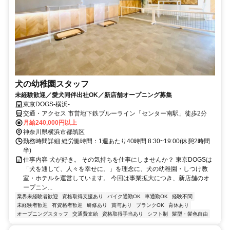
犬の幼稚園スタッフ
未経験歓迎／愛犬同伴出社OK／新店舗オープニング募集
東京DOGS-横浜-
交通・アクセス 市営地下鉄ブルーライン「センター南駅」徒歩2分
月給240,000円以上
神奈川県横浜市都筑区
勤務時間詳細 総労働時間：1週あたり40時間 8:30~19:00(休憩2時間
半)
仕事内容 犬が好き。 その気持ちを仕事にしませんか？ 東京DOGSは
「犬を通して、人々を幸せに。」を理念に、犬の幼稚園・しつけ教
室・ホテルを運営しています。 今回は事業拡大につき、新店舗のオ
ープニン...
業界未経験者歓迎
資格取得支援あり
バイク通勤OK
車通勤OK
経験不問
未経験者歓迎
有資格者歓迎
研修あり
賞与あり
ブランクOK
育休あり
オープニングスタッフ
交通費支給
資格取得手当あり
シフト制
髪型・髪色自由