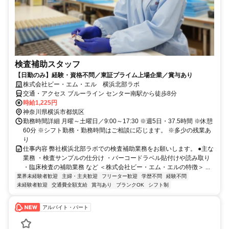
検査補助スタッフ
【日勤のみ】経験・資格不問／東証プライム上場企業／賞与あり
株式会社ビー・エム・エル 横浜北部ラボ
交通・アクセス ブルーライン センター南駅から徒歩8分
時給1,225円
神奈川県横浜市都筑区
勤務時間詳細 月曜～土曜日／9:00～17:30 ※週5日・37.5時間 ※休憩
60分 ※シフト勤務・勤務時間はご相談に応じます。 ※多少の残業あ
り
仕事内容 弊社横浜北部ラボでの検査補助業務をお願いします。 ●主な
業務 ・検査サンプルの仕分け ・バーコードラベル貼付けや読み取り
・臨床検査の補助業務 など ＜株式会社ビー・エム・エルの特徴＞ ...
業界未経験者歓迎
主婦・主夫歓迎
フリーター歓迎
学歴不問
経験不問
未経験者歓迎
交通費全額支給
賞与あり
ブランクOK
シフト制
アルバイト・パート