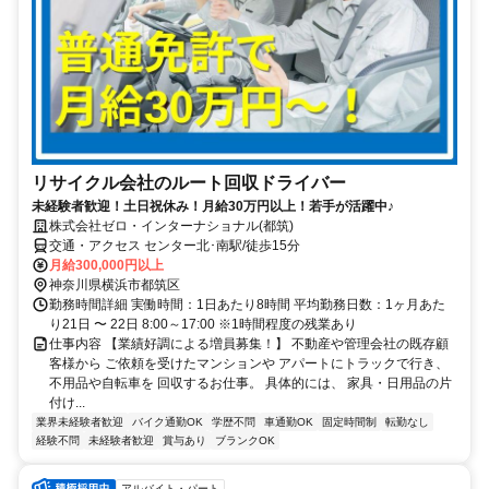
リサイクル会社のルート回収ドライバー
未経験者歓迎！土日祝休み！月給30万円以上！若手が活躍中♪
株式会社ゼロ・インターナショナル(都筑)
交通・アクセス センター北･南駅/徒歩15分
月給300,000円以上
神奈川県横浜市都筑区
勤務時間詳細 実働時間：1日あたり8時間 平均勤務日数：1ヶ月あた
り21日 〜 22日 8:00～17:00 ※1時間程度の残業あり
仕事内容 【業績好調による増員募集！】 不動産や管理会社の既存顧
客様から ご依頼を受けたマンションや アパートにトラックで行き、
不用品や自転車を 回収するお仕事。 具体的には、 家具・日用品の片
付け...
業界未経験者歓迎
バイク通勤OK
学歴不問
車通勤OK
固定時間制
転勤なし
経験不問
未経験者歓迎
賞与あり
ブランクOK
アルバイト・パート