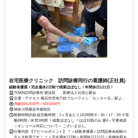
在宅医療クリニック 訪問診療同行の看護師(正社員)
経験者優遇！完全週休2日制で残業ほぼなし！年間休日121日！
TOWN訪問診療所 横浜院 医療法人社団心愛会
交通・アクセス 横浜市営地下鉄ブルーライン「センター北」駅より
徒歩2分 ※転勤なし
月給300,000円～500,000円
神奈川県横浜市都筑区
勤務時間詳細 総労働時間：1ヶ月あたり162時間 8：30～17：30 ※実
働8時間／休憩1時間 ＊残業ほぼなし ＊ほぼ日勤のみ 週4～可要相談
＜オンコール対応について＞ ございません。
仕事内容 【アピールポイント】 ＊＜経験者優遇＞訪問診療未経験の
方も大歓迎です！ ＊＜完全週休2日制＞年間休日121日／各種休暇あ