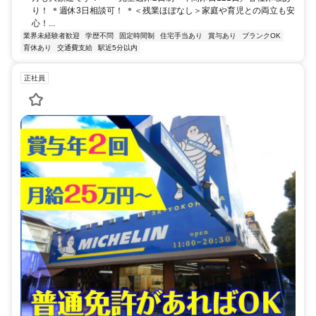
り！ ＊週休3日相談可！ ＊＜残業ほぼなし＞家庭や育児との両立も安
心！...
業界未経験者歓迎
学歴不問
固定時間制
住宅手当あり
賞与あり
ブランクOK
育休あり
交通費支給
駅近5分以内
正社員