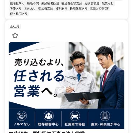
職場見学可
経験不問
未経験者歓迎
交通費全額支給
経験者歓迎
残業なし
研修あり
育休あり
交通費支給
社割あり
長期休暇あり
友達と応募OK
寮・社宅あり
正社員