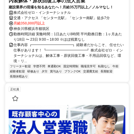
内装解体・原状回復工事の法人営業
建設業界の現場を知るあなたへ！月給35万円以上／ノルマなし！
株式会社ゼロ・インターナショナル
交通・アクセス 「センター北駅」「センター南駅」徒歩7分
月給350,000円以上
神奈川県横浜市都筑区
勤務時間詳細 実働時間：1日あたり8時間 平均勤務日数：1ヶ月あた
り18日 〜 23日 9:00～18:00 ※ほぼ残業なし
仕事内容 ┏━━━━━━━━━━━┓ 経験者だからこそ、 任せたい
仕事があります！ ┗━━━━━━━━━━━┛ 株式会社ゼロ・イン
ターナショナルは、解体工事・原状回復工事・不用品回収など、環
境・リ...
フリーター歓迎
学歴不問
車通勤OK
固定時間制
職場見学可
転勤なし
午前
経験者歓迎
研修あり
夕方
賞与あり
ブランクOK
交通費支給
長期歓迎
長期休暇あり
正社員