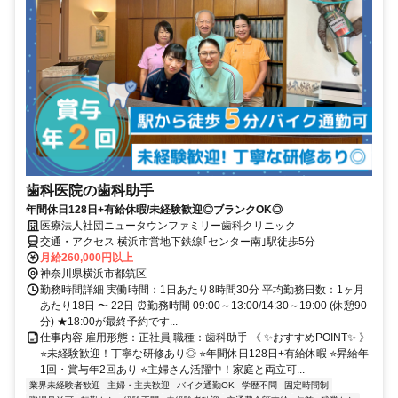
歯科医院の歯科助手
年間休日128日+有給休暇/未経験歓迎◎ブランクOK◎
医療法人社団ニュータウンファミリー歯科クリニック
交通・アクセス 横浜市営地下鉄線｢センター南｣駅徒歩5分
月給260,000円以上
神奈川県横浜市都筑区
勤務時間詳細 実働時間：1日あたり8時間30分 平均勤務日数：1ヶ月
あたり18日 〜 22日 ⏰勤務時間 09:00～13:00/14:30～19:00 (休憩90
分) ★18:00が最終予約です...
仕事内容 雇用形態：正社員 職種：歯科助手 《 ✨おすすめPOINT✨ 》
⭐未経験歓迎！丁寧な研修あり◎ ⭐年間休日128日+有給休暇 ⭐昇給年
1回・賞与年2回あり ⭐主婦さん活躍中！家庭と両立可...
業界未経験者歓迎
主婦・主夫歓迎
バイク通勤OK
学歴不問
固定時間制