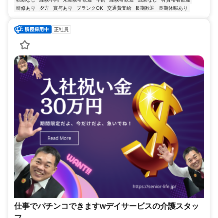
研修あり
夕方
賞与あり
ブランクOK
交通費支給
長期歓迎
長期休暇あり
正社員
仕事でパチンコできますwデイサービスの介護スタッ
フ