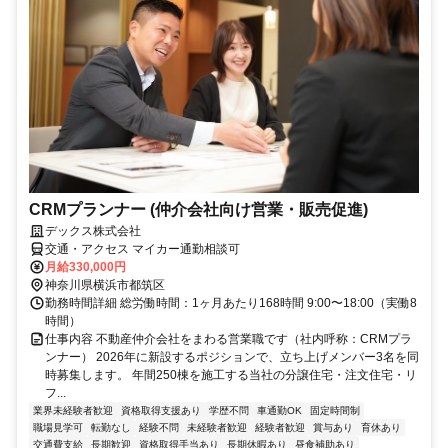
CRMプランナー (仲介会社向け営業・販売促進)
デックス株式会社
交通・アクセス マイカー通勤相談可
月給330,000円
神奈川県横浜市都筑区
勤務時間詳細 総労働時間：1ヶ月あたり168時間 9:00〜18:00（実働8
時間）
仕事内容 不動産仲介会社をまわる営業職です（社内呼称：CRMプラ
ンナー） 2026年に新設するポジションで、立ち上げメンバー3名を同
時募集します。 年間250棟を施工する当社の分譲住宅・注文住宅・リ
フ...
業界未経験者歓迎
資格取得支援あり
学歴不問
車通勤OK
固定時間制
職場見学可
転勤なし
経験不問
未経験者歓迎
経験者歓迎
賞与あり
育休あり
交通費支給
長期歓迎
資格取得手当あり
長期休暇あり
昼食補助あり