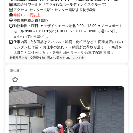
～1日3h～OK！扶養内OK！未経験歓迎！
株式会社ワールドサプライ(SGホールディングスグループ)
アクセス: センター北駅・センター南駅より徒歩3分
時給1,230円以上
神奈川県横浜市都筑区
勤務時間・曜日: ▼モザイクモール港北 9:00～18:00 ▼ノースポート
モール 9:00～18:00 ▼港北TOKYU.S.C 8:00～18:00 ＼週2～5日、1
日4～8hで応相談／ ...
仕事内容: 扱う商品はアパレル・雑貨・化粧品など！ 商業施設内での
カンタン軽作業 ＜お仕事の流れ＞ ・納品所に荷物が届く ↓ ・商品を
店舗ごとに仕分ける ↓ ・各売り場へラックや台車で配送 社員...
社員登用あり
交通費支給
週2・3日からOK
シフト制
正社員