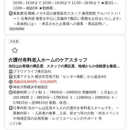
10:00～18:00まで 10:00～19:00まで 11:00～18:00まで ★週3日～、
1日6h～相談OK ★勤務曜...
募集要項 職種 メガネ店の接客販売スタッフ 雇用形態 アルバイト / パ
ート 仕事内容 接客を中心に店舗内で幅広い業務をお任せいたします♪
＜具体的には＞ ・来店されたお客様への接客 ・商品説明／...
固定時間制
正社員
介護付有料老人ホームのケアスタッフ
当社はお客様の満足度、スタッフの満足度、地域からの信頼度を徹底的
に高め、介護業界ナンバーワンの人が集まる、人が成長する、人が活き
プラウドライフ株式会社
る会社を目指しています
交通アクセス 横浜市営地下鉄「センター南駅」から徒歩4分
月給259,900円～319,900円
神奈川県横浜市都筑区
勤務時間 シフト制 １：7時00分～16時00分 実働時間： １月あたり
160.0時間 ２：8時30分～17時30分 ３：11時00分～20時00分 ４：
17時15分～翌9時15分 夜勤、休憩...
仕事内容 当ホームは定員９１人の介護付き有料老人ホームです。 ＜
業務内容＞ ・入居者の食事、入浴、排せつ等の介助 ・外出イベント
や地域交流の企画実施 ・レクリエーションのサポート 等
シフト制