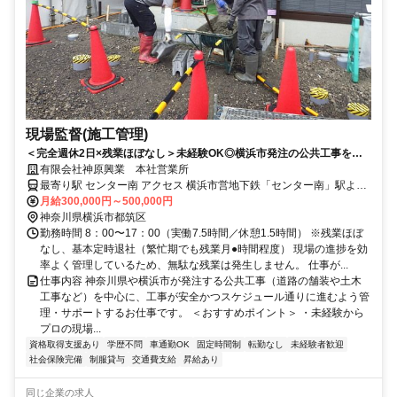
現場監督(施工管理)
＜完全週休2日×残業ほぼなし＞未経験OK◎横浜市発注の公共工事を支
える施工管理
有限会社神原興業 本社営業所
最寄り駅 センター南 アクセス 横浜市営地下鉄「センター南」駅より
車で3〜4分
月給300,000円～500,000円
神奈川県横浜市都筑区
勤務時間 8：00〜17：00（実働7.5時間／休憩1.5時間） ※残業ほぼ
なし、基本定時退社（繁忙期でも残業月●時間程度） 現場の進捗を効
率よく管理しているため、無駄な残業は発生しません。 仕事が...
仕事内容 神奈川県や横浜市が発注する公共工事（道路の舗装や土木
工事など）を中心に、工事が安全かつスケジュール通りに進むよう管
理・サポートするお仕事です。 ＜おすすめポイント＞ ・未経験から
プロの現場...
資格取得支援あり
学歴不問
車通勤OK
固定時間制
転勤なし
未経験者歓迎
社会保険完備
制服貸与
交通費支給
昇給あり
同じ企業の求人