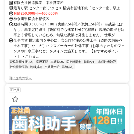
残業ほぼなし。プライベートも収入・キャリアも、どちらも諦めない！
有限会社神原興業 本社営業所
最寄り駅 センター南 アクセス 横浜市営地下鉄「センター南」駅より
車で3〜4分
月給250,000円～400,000円
神奈川県横浜市都筑区
勤務時間 8：00〜17：00（実働7.5時間／休憩1.5時間） ※残業ほぼ
なし、基本定時退社（繁忙期でも残業月●時間程度） 現場の進捗を効
率よく管理しているため、無駄な残業は発生しません。 仕事が...
仕事内容 横浜市内を中心に、官公庁発注の公共工事（道路の舗装や
土木工事）や、大手ハウスメーカーの外構工事（お家のまわりのフェ
ンスや排水工事など）をメインに施工します。 【おすすめポイン
ト】 ・これま...
資格取得支援あり
学歴不問
車通勤OK
固定時間制
転勤なし
未経験者歓迎
社会保険完備
制服貸与
交通費支給
昇給あり
同じ企業の求人
正社員