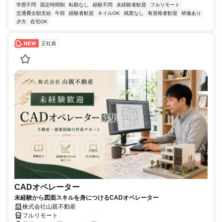
学歴不問
固定時間制
転勤なし
経験不問
未経験者歓迎
フルリモート
交通費全額支給
午前
経験者歓迎
ネイルOK
残業なし
有資格者歓迎
研修あり
夕方
在宅OK
正社員
CADオペレーター
未経験から図面スキルを身につけるCADオペレーター
株式会社山親不動産
フルリモート