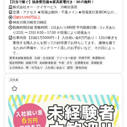
【日当で稼ぐ】独身寮完備★家具家電付き・Wi-Fi無料！
株式会社オー・ケイサービス 川崎出張所
交通・アクセス ★現場は都内・千葉メイン★現場直行直帰OKなの
で、事務所に立ち寄る必要はありません！「京急大師線川崎大師駅」
日給15,000円以上
徒歩1分
神奈川県川崎市川崎区
勤務時間詳細 実働時間：1日あたり8時間 平均勤務日数：1ヶ月あた
り22日 〜 23日 8:00～17:00 ※現場により前後あり
仕事内容 【日給1万5000円～】 入社祝い金6万円あり！ 1日の稼ぎを
重視する職人さんを想っての好待遇でお待ちしてます。 建物を建て
るための準備や、コンクリート流しのお手伝いなど、その日によっ
て...
業界未経験者歓迎
主婦・主夫歓迎
フリーター歓迎
学歴不問
車通勤OK
固定時間制
経験不問
未経験者歓迎
午前
夕方
交通費支給
長期歓迎
土日祝休み
寮・社宅あり
入社祝い金あり
髪型・髪色自由
正社員