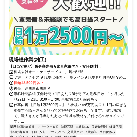
現場軽作業(雑工)
【日当で稼ぐ】独身寮完備★家具家電付き・Wi-Fi無料！
株式会社オー・ケイサービス 川崎出張所
交通・アクセス ★現場は都内・千葉メイン★現場直行直帰OKなの
で、事務所に立ち寄る必要はありません！「京急大師線川崎大師駅」
日給12,500円以上
徒歩1分
神奈川県川崎市川崎区
勤務時間詳細 実働時間：1日あたり8時間 平均勤務日数：1ヶ月あた
り22日 〜 23日 8:00～17:00 ※現場により前後あり
仕事内容 【日給1万2500円～】 入社祝い金6万円あり！ 1日の稼ぎを
重視する職人さんを想っての好待遇でお待ちしてます。 建設現場
で、職人さんが作業したあとの道具や残材を片付けるのがメインで
す。...
業界未経験者歓迎
フリーター歓迎
学歴不問
車通勤OK
固定時間制
経験不問
未経験者歓迎
午前
夕方
ブランクOK
交通費支給
長期歓迎
土日祝休み