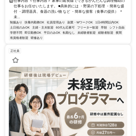
仕事内容 ＜仕事内容＞ 家事の延長線でできるかんたんな調理補助の
仕事をお任せいたします。 ■具体的には ・野菜の下処理 ・簡単な盛
付 ・調理器具、食器の洗い物 など ・簡単な接客（食事の提供） ＊
未...
制服あり
扶養内勤務OK
社員登用あり
副業・WワークOK
1日4時間以内OK
土日祝のみOK
主婦・主夫歓迎
60代も応募可
フリーター歓迎
早朝
シフト自由
学歴不問
即日勤務OK
平日のみOK
転勤なし
未経験者歓迎
経験者歓迎
夜間
有資格者歓迎
研修あり
正社員