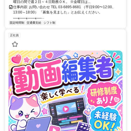
曜日の間で週２日～４日勤務ＯＫ。 ※金曜日は...
仕事内容: お問い合わせ TEL 03-6895-8681 （平⽇9:00〜12:00、
13:00～18:00） 「募集を⾒ました」とお伝えください。
₊₊₊₊⁎₊₊₊₊₊⁎₊₊₊₊₊₊⁎₊₊₊₊...
固定時間制
交通費支給
シフト制
正社員