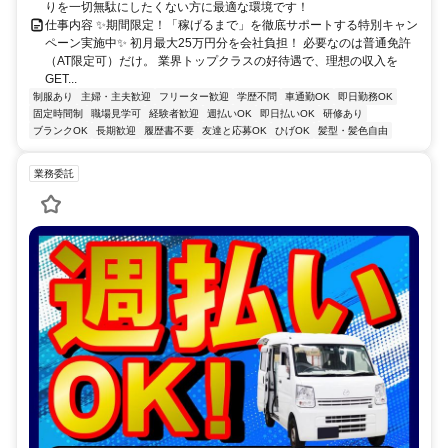
りを一切無駄にしたくない方に最適な環境です！
仕事内容 ✨期間限定！「稼げるまで」を徹底サポートする特別キャン
ペーン実施中✨ 初月最大25万円分を会社負担！ 必要なのは普通免許
（AT限定可）だけ。 業界トップクラスの好待遇で、理想の収入を
GET...
制服あり
主婦・主夫歓迎
フリーター歓迎
学歴不問
車通勤OK
即日勤務OK
固定時間制
職場見学可
経験者歓迎
週払いOK
即日払いOK
研修あり
ブランクOK
長期歓迎
履歴書不要
友達と応募OK
ひげOK
髪型・髪色自由
業務委託