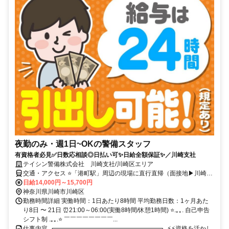
夜勤のみ・週1日~OKの警備スタッフ
有資格者必見✅日数応相談◎日払い可✨日給全額保証✨／川崎支社
テイシン警備株式会社 川崎支社/川崎区エリア
交通・アクセス ⭐「港町駅」周辺の現場に直行直帰（面接地▶川崎駅
徒歩10分）
日給14,000円～15,700円
神奈川県川崎市川崎区
勤務時間詳細 実働時間：1日あたり8時間 平均勤務日数：1ヶ月あた
り8日 〜 21日 ⏰21:00～06:00(実働8時間/休憩1時間) ⭐.｡｡. 自己申告
シフト制 .｡｡.⭐ ￣￣￣￣￣￣￣￣...
仕事内容 ┏━━━━━━━━━━━━━━━━━┓ ⚡⚡資格を活かし