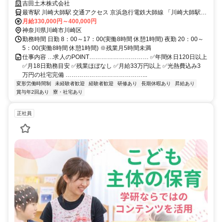
吉田土木株式会社
最寄駅 川崎大師駅 交通アクセス 京浜急行電鉄大師線 「川崎大師駅」
より車で5分
月給330,000円～400,000円
神奈川県川崎市川崎区
勤務時間 日勤 8：00～17：00(実働8時間 休憩1時間) 夜勤 20：00～
5：00(実働8時間 休憩1時間) ※残業月5時間未満
仕事内容 …求人のPOINT………………………… ✅年間休日120日以上
✅月18日勤務目安 ✅残業ほぼなし ✅月給33万円以上 ✅光熱費込み3
万円の社宅完備 …………………………………...
変形労働時間制
未経験者歓迎
経験者歓迎
研修あり
長期休暇あり
昇給あり
賞与年2回あり
寮・社宅あり
正社員