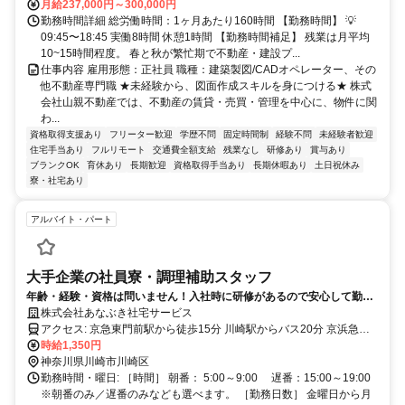
月給237,000円～300,000円
勤務時間詳細 総労働時間：1ヶ月あたり160時間 【勤務時間】 💡
09:45〜18:45 実働8時間 休憩1時間 【勤務時間補足】 残業は月平均
10~15時間程度。 春と秋が繁忙期で不動産・建設プ...
仕事内容 雇用形態：正社員 職種：建築製図/CADオペレーター、その
他不動産専門職 ★未経験から、図面作成スキルを身につける★ 株式
会社山親不動産では、不動産の賃貸・売買・管理を中心に、物件に関
わ...
資格取得支援あり
フリーター歓迎
学歴不問
固定時間制
経験不問
未経験者歓迎
住宅手当あり
フルリモート
交通費全額支給
残業なし
研修あり
賞与あり
ブランクOK
育休あり
長期歓迎
資格取得手当あり
長期休暇あり
土日祝休み
寮・社宅あり
アルバイト・パート
大手企業の社員寮・調理補助スタッフ
年齢・経験・資格は問いません！入社時に研修があるので安心して勤務
いただけます♩
株式会社あなぶき社宅サービス
アクセス: 京急東門前駅から徒歩15分 川崎駅からバス20分 京浜急行
大師線「東門前駅」
時給1,350円
神奈川県川崎市川崎区
勤務時間・曜日: ［時間］ 朝番： 5:00～9:00 遅番：15:00～19:00
※朝番のみ／遅番のみなども選べます。 ［勤務日数］ 金曜日から月