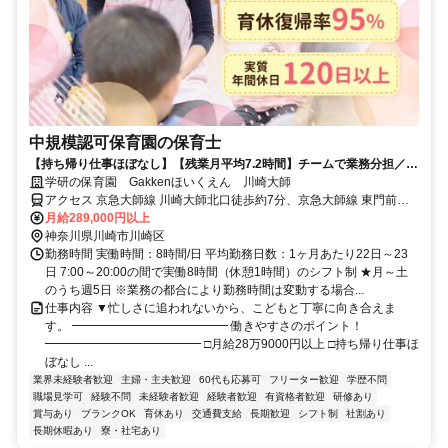
中規模認可保育園の保育士
【持ち帰り仕事ほぼなし】【残業月平均7.2時間】チームで業務分担／こ
どもと向き合える保育園★未経験・ブランクOK★
学研の保育園 Gakkenほいくえん 川崎大師
アクセス 京急大師線 川崎大師北口徒歩約7分、京急大師線 東門前徒
歩約6分、京急大師線 大師橋徒歩約13分
月給289,000円以上
神奈川県川崎市川崎区
勤務時間 実働時間：8時間/日 平均勤務日数：1ヶ月あたり22日～23
日 7:00～20:00の間で実働8時間（休憩1時間）のシフト制 ★月～土
のうち週5日 ※業務の都合により勤務時間は変動する場合...
仕事内容 ▼忙しさに追われないから、こどもと丁寧に向き合えま
す。 ━━━━━━━━━━━━━ 働きやすさのポイント！
━━━━━━━━━━━━━ □月給28万9000円以上 □持ち帰り仕事ほ
ぼなし ...
業界未経験者歓迎
主婦・主夫歓迎
60代も応募可
フリーター歓迎
学歴不問
職場見学可
経験不問
未経験者歓迎
経験者歓迎
有資格者歓迎
研修あり
賞与あり
ブランクOK
育休あり
交通費支給
長期歓迎
シフト制
社割あり
長期休暇あり
寮・社宅あり