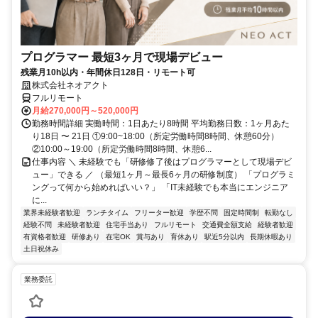
プログラマー 最短3ヶ月で現場デビュー
残業月10h以内・年間休日128日・リモート可
株式会社ネオアクト
フルリモート
月給270,000円～520,000円
勤務時間詳細 実働時間：1日あたり8時間 平均勤務日数：1ヶ月あた
り18日 〜 21日 ①9:00~18:00（所定労働時間8時間、休憩60分）
②10:00～19:00（所定労働時間8時間、休憩6...
仕事内容 ＼ 未経験でも「研修修了後はプログラマーとして現場デビ
ュー」できる ／ （最短1ヶ月～最長6ヶ月の研修制度） 「プログラミ
ングって何から始めればいい？」 「IT未経験でも本当にエンジニア
に...
業界未経験者歓迎
ランチタイム
フリーター歓迎
学歴不問
固定時間制
転勤なし
経験不問
未経験者歓迎
住宅手当あり
フルリモート
交通費全額支給
経験者歓迎
有資格者歓迎
研修あり
在宅OK
賞与あり
育休あり
駅近5分以内
長期休暇あり
土日祝休み
業務委託