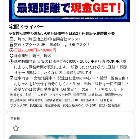
宅配ドライバー
✨女性活躍中✨週払いOK✨研修中も日給2万円保証✨履歴書不要
川崎市川崎区池上新町(合同会社マジス)
交通・アクセス JR「川崎駅」より車でスグ！
日給25,000円～40,000円
神奈川県川崎市川崎区
勤務時間詳細 目安の勤務時間帯: 8:00～20:00 ◆直行直帰OK ◆現場
によって勤務時間が変動します。 頑張った分だけ収入に直結！ 頑張
りを一切無駄にしたくない方に最適な環境です！
仕事内容 ✨ 女性活躍中 ✨ 配達は軽量物が中心 ✨ ＊髪型・髪色自由！
おしゃれを我慢せず自分らしく♪ ＊学歴・年齢・経験は一切不問！ ＊
必要なのは普通自動車免許（AT限定可）のみ！ ＊丁寧なサポート...
制服あり
主婦・主夫歓迎
フリーター歓迎
学歴不問
車通勤OK
即日勤務OK
固定時間制
職場見学可
経験者歓迎
週払いOK
即日払いOK
研修あり
ブランクOK
長期歓迎
履歴書不要
友達と応募OK
ひげOK
髪型・髪色自由
正社員