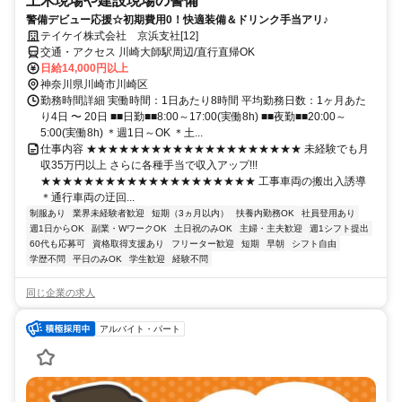
土木現場や建設現場の警備
警備デビュー応援☆初期費用0！快適装備＆ドリンク手当アリ♪
テイケイ株式会社 京浜支社[12]
交通・アクセス 川崎大師駅周辺/直行直帰OK
日給14,000円以上
神奈川県川崎市川崎区
勤務時間詳細 実働時間：1日あたり8時間 平均勤務日数：1ヶ月あた
り4日 〜 20日 ■■日勤■■8:00～17:00(実働8h) ■■夜勤■■20:00～
5:00(実働8h) ＊週1日～OK ＊土...
仕事内容 ★★★★★★★★★★★★★★★★★★★★ 未経験でも月
収35万円以上 さらに各種手当で収入アップ!!!
★★★★★★★★★★★★★★★★★★★★ 工事車両の搬出入誘導
＊通行車両の迂回...
制服あり
業界未経験者歓迎
短期（3ヵ月以内）
扶養内勤務OK
社員登用あり
週1日からOK
副業・WワークOK
土日祝のみOK
主婦・主夫歓迎
週1シフト提出
60代も応募可
資格取得支援あり
フリーター歓迎
短期
早朝
シフト自由
学歴不問
平日のみOK
学生歓迎
経験不問
同じ企業の求人
アルバイト・パート