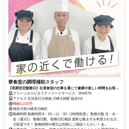
寮食堂の調理補助スタッフ
【長期安定勤務◎】社員食堂の仕事を通じて健康や楽しい時間をお客様
にお届けしませんか？
グリーンホスピタリティフードサービス 0H4078
アクセス 京浜急行大師線 川崎大師駅 徒歩5分
時給1,225円
神奈川県川崎市川崎区
勤務時間 勤務時間 8：30～11：30（3時間程度） 勤務日数 月・水・
金（週3日） 勤務日数、勤務日応相談 柔軟な働き方を希望される方、
大歓迎です！ 勤務時間や曜日は気軽にご相談ください！ あ...