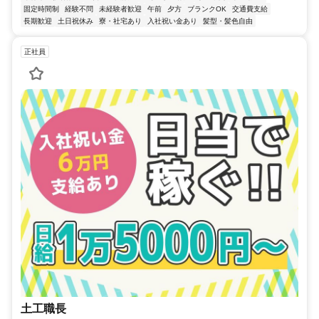
固定時間制
経験不問
未経験者歓迎
午前
夕方
ブランクOK
交通費支給
長期歓迎
土日祝休み
寮・社宅あり
入社祝い金あり
髪型・髪色自由
正社員
土工職長