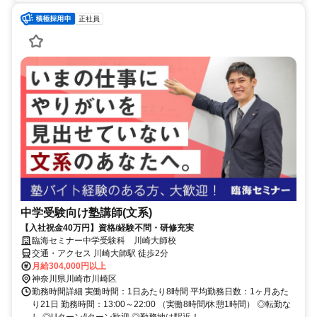
正社員
中学受験向け塾講師(文系)
【入社祝金40万円】資格/経験不問・研修充実
臨海セミナー中学受験科 川崎大師校
交通・アクセス 川崎大師駅 徒歩2分
月給304,000円以上
神奈川県川崎市川崎区
勤務時間詳細 実働時間：1日あたり8時間 平均勤務日数：1ヶ月あた
り21日 勤務時間：13:00～22:00 （実働8時間/休憩1時間） ◎転勤な