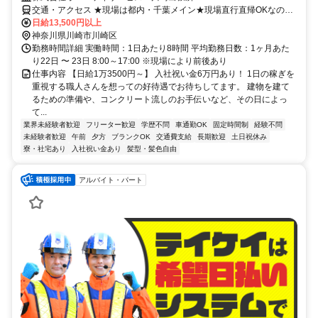
交通・アクセス ★現場は都内・千葉メイン★現場直行直帰OKなの
で、事務所に立ち寄る必要はありません！「京急大師線川崎大師駅」
日給13,500円以上
徒歩1分
神奈川県川崎市川崎区
勤務時間詳細 実働時間：1日あたり8時間 平均勤務日数：1ヶ月あた
り22日 〜 23日 8:00～17:00 ※現場により前後あり
仕事内容 【日給1万3500円～】 入社祝い金6万円あり！ 1日の稼ぎを
重視する職人さんを想っての好待遇でお待ちしてます。 建物を建て
るための準備や、コンクリート流しのお手伝いなど、その日によっ
て...
業界未経験者歓迎
フリーター歓迎
学歴不問
車通勤OK
固定時間制
経験不問
未経験者歓迎
午前
夕方
ブランクOK
交通費支給
長期歓迎
土日祝休み
寮・社宅あり
入社祝い金あり
髪型・髪色自由
アルバイト・パート