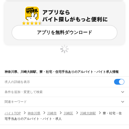
アプリを無料ダウンロード
神奈川県、川崎大師駅、寮・社宅・住宅手当ありのアルバイト・バイト求人情報
求人の詳細を表示
条件を追加・変更して検索
市区町村を追加・変更
関連キーワード
完全在宅ワーク 全国
シール貼り 在宅
現在地周辺
ガチャガチャ
犬カフェ
神奈川県
駅を追加・変更
バイトTOP
神奈川県
川崎市
川崎区
川崎大師駅
寮・社宅・住
神奈川県
すべて
宅手当ありのアルバイト・バイト・求人
横浜市
すべて
職種を追加・変更
JR東海道本線(東京～熱海)
鶴見区
神奈川区
西区
中区
南区
保土ケ谷区
磯子区
金沢区
港北区
戸塚区
港南区
川崎駅
横浜駅
戸塚駅
大船駅
藤沢駅
辻堂駅
茅ケ崎駅
平塚駅
大磯駅
二宮駅
国府津駅
飲食・フードサービス
旭区
緑区
瀬谷区
栄区
泉区
青葉区
都筑区