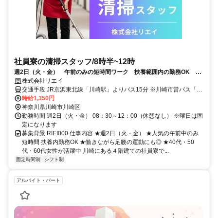
社員寮の清掃スタッフ/8時半~12時
週2日（火・金） 午前のみの短時間ワーク 扶養範囲内の勤務OK 40
代・50代・60代女性が活躍中
株式会社リエイ
交通手段 JR京浜東北線「川崎駅」よりバス15分 ※川崎市営バス「四
時給1,350円
谷上町」下車 バス停より徒歩2分
神奈川県川崎市川崎区
勤務時間 週2日（火・金） 08：30～12：00（休憩なし） ※曜日は固
定になります
募集背景 RIEI000 仕事内容 ★週2日（火・金） ★人気の午前中のみ
短時間 扶養内勤務OK ★働きながら足腰の運動にも◎ ★40代・50
代・60代女性が活躍中 川崎にある４階建ての社員寮で...
固定時間制
シフト制
アルバイト・パート