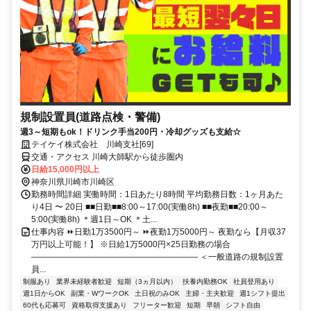
規制設置員(道路点検・警備)
週3～短期もok！ドリンク手当200円・冷却グッズも支給☆
テイケイ株式会社 川崎支社[69]
交通・アクセス 川崎大師駅から徒歩圏内
日給15,000円以上
神奈川県川崎市川崎区
勤務時間詳細 実働時間：1日あたり8時間 平均勤務日数：1ヶ月あた
り4日 〜 20日 ■■日勤■■8:00～17:00(実働8h) ■■夜勤■■20:00～
5:00(実働8h) ＊週1日～OK ＊土...
仕事内容 ⏩日勤1万3500円～ ⏩夜勤1万5000円～ 夜勤なら【月収37
万円以上可能！】 ※日給1万5000円×25日勤務の場合
―――――――――――――――――――― ＜一般道路の規制設置
員...
制服あり
業界未経験者歓迎
短期（3ヵ月以内）
扶養内勤務OK
社員登用あり
週1日からOK
副業・WワークOK
土日祝のみOK
主婦・主夫歓迎
週1シフト提出
60代も応募可
資格取得支援あり
フリーター歓迎
短期
早朝
シフト自由