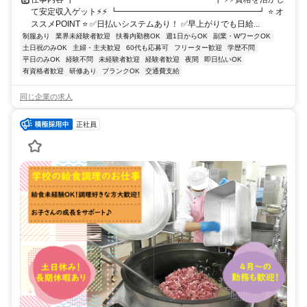
て安定収入ゲット⚡⚡ ┗━━━━━━━━━━━━━━━━━┛ ⭐ オ
ススメPOINT ⭐ ✅日払いシステムあり！ ✅早上がりでも日給...
制服あり
業界未経験者歓迎
扶養内勤務OK
週1日からOK
副業・WワークOK
土日祝のみOK
主婦・主夫歓迎
60代も応募可
フリーター歓迎
学歴不問
平日のみOK
経験不問
未経験者歓迎
経験者歓迎
夜間
即日払いOK
有資格者歓迎
研修あり
ブランクOK
交通費支給
同じ企業の求人
正社員