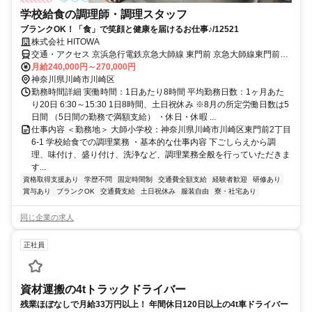
学校給食の調理師・調理スタッフ
ブランクOK！「食」で笑顔と健康を届けるお仕事♪/12521
株式会社 HITOWA
交通・アクセス 京浜急行電鉄京急大師線 東門前 京急大師線東門前駅
より徒歩５分
月給240,000円～270,000円
神奈川県川崎市川崎区
勤務時間詳細 実働時間：1日あたり8時間 平均勤務日数：1ヶ月あた
り20日 6:30～15:30 1日8時間、土日祝休み ※8月の所定労働日数は5
日間 （5日間の勤務で満額支給） ・休日・休暇 ...
仕事内容 ＜勤務地＞ 大師小学校：神奈川県川崎市川崎区東門前2丁目
6-1 学校給食での調理業務 ・基本的な仕事内容 下ごしらえから調
理、味付け、盛り付け、洗浄など、調理業務全般を行っていただきま
す...
資格取得支援あり
学歴不問
固定時間制
交通費全額支給
経験者歓迎
研修あり
賞与あり
ブランクOK
交通費支給
土日祝休み
服装自由
寮・社宅あり
同じ企業の求人
正社員
資材運搬の4tトラックドライバー
残業ほぼなしで月給33万円以上！ 年間休日120日以上の4t車ドライバー