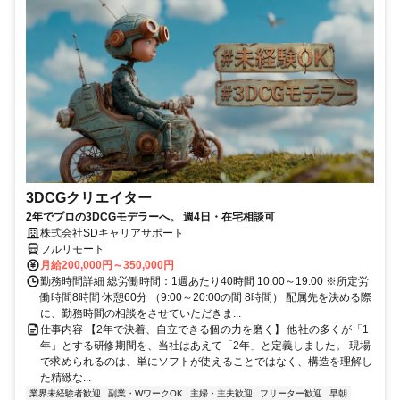
3DCGクリエイター
2年でプロの3DCGモデラーへ。 週4日・在宅相談可
株式会社SDキャリアサポート
フルリモート
月給200,000円～350,000円
勤務時間詳細 総労働時間：1週あたり40時間 10:00～19:00 ※所定労
働時間8時間 休憩60分 （9:00～20:00の間 8時間） 配属先を決める際
に、勤務時間の相談をさせていただきま...
仕事内容 【2年で決着、自立できる個の力を磨く】 他社の多くが「1
年」とする研修期間を、当社はあえて「2年」と定義しました。 現場
で求められるのは、単にソフトが使えることではなく、構造を理解し
た精緻な...
業界未経験者歓迎
副業・WワークOK
主婦・主夫歓迎
フリーター歓迎
早朝