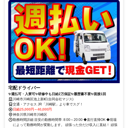
宅配ドライバー
✨週払可・入寮可✨研修中も日給2万保証✨履歴書不要✨面接1回
川崎市川崎区池上新町(合同会社マジス)
交通・アクセス JR「川崎駅」より車でスグ！
日給25,000円～40,000円
神奈川県川崎市川崎区
勤務時間詳細 目安の勤務時間帯: 8:00～20:00 ◆直行直帰OK ◆現場
によって勤務時間が変動します。 頑張った分だけ収入に直結！ 頑張