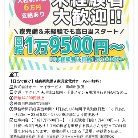
鳶工
【日当で稼ぐ】独身寮完備★家具家電付き・Wi-Fi無料！
株式会社オー・ケイサービス 川崎出張所
交通・アクセス ★現場は都内・千葉メイン★現場直行直帰OKなの
で、事務所に立ち寄る必要はありません！「京急大師線川崎大師駅」
日給14,000円以上
徒歩1分
神奈川県川崎市川崎区
勤務時間詳細 実働時間：1日あたり8時間 平均勤務日数：1ヶ月あた
り22日 〜 23日 8:00～17:00 ※現場により前後あり
仕事内容 【日給1万9500円～】 （未経験者 日給１万4000円～） 入
社祝い金6万円あり！ 1日の稼ぎを重視する職人さんを想っての好待
遇でお待ちしてます。 建物の周りにある「足場」や鉄骨を組み...
業界未経験者歓迎
主婦・主夫歓迎
フリーター歓迎
学歴不問
車通勤OK