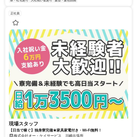
寮・社宅あり
入社祝い金あり
髪型・髪色自由
正社員
現場スタッフ
【日当で稼ぐ】独身寮完備★家具家電付き・Wi-Fi無料！
株式会社オー・ケイサービス 川崎出張所