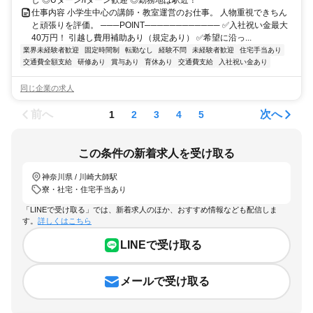
し ◎Uターン/Iターン歓迎 ◎勤務地は駅近！
仕事内容 小学生中心の講師・教室運営のお仕事。 人物重視できちん
と頑張りを評価。 ───POINT──────────── ✅入社祝い金最大
40万円！ 引越し費用補助あり（規定あり） ✅希望に沿っ...
業界未経験者歓迎
固定時間制
転勤なし
経験不問
未経験者歓迎
住宅手当あり
交通費全額支給
研修あり
賞与あり
育休あり
交通費支給
入社祝い金あり
同じ企業の求人
前へ
次へ
1
2
3
4
5
この条件の新着求人を受け取る
神奈川県 / 川崎大師駅
寮・社宅・住宅手当あり
「LINEで受け取る」では、新着求人のほか、おすすめ情報なども配信しま
す。
詳しくはこちら
LINEで受け取る
メールで受け取る