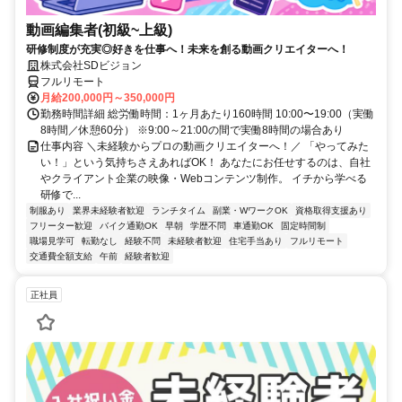
動画編集者(初級~上級)
研修制度が充実◎好きを仕事へ！未来を創る動画クリエイターへ！
株式会社SDビジョン
フルリモート
月給200,000円～350,000円
勤務時間詳細 総労働時間：1ヶ月あたり160時間 10:00〜19:00（実働
8時間／休憩60分） ※9:00～21:00の間で実働8時間の場合あり
仕事内容 ＼未経験からプロの動画クリエイターへ！／ 「やってみた
い！」という気持ちさえあればOK！ あなたにお任せするのは、自社
やクライアント企業の映像・Webコンテンツ制作。 イチから学べる
研修で...
制服あり
業界未経験者歓迎
ランチタイム
副業・WワークOK
資格取得支援あり
フリーター歓迎
バイク通勤OK
早朝
学歴不問
車通勤OK
固定時間制
職場見学可
転勤なし
経験不問
未経験者歓迎
住宅手当あり
フルリモート
交通費全額支給
午前
経験者歓迎
正社員