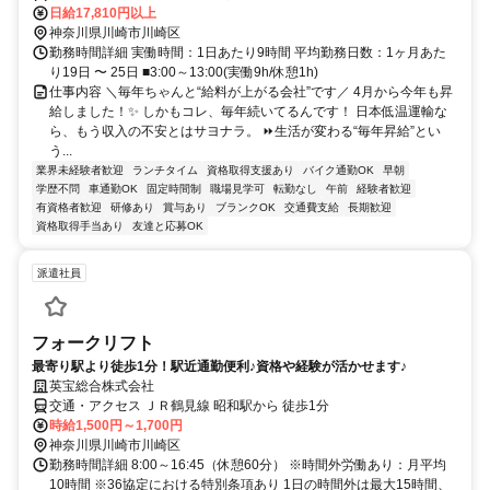
日給17,810円以上
神奈川県川崎市川崎区
勤務時間詳細 実働時間：1日あたり9時間 平均勤務日数：1ヶ月あた
り19日 〜 25日 ■3:00～13:00(実働9h/休憩1h)
仕事内容 ＼毎年ちゃんと“給料が上がる会社”です／ 4月から今年も昇
給しました！✨ しかもコレ、毎年続いてるんです！ 日本低温運輸な
ら、もう収入の不安とはサヨナラ。 ⏩生活が変わる“毎年昇給”とい
う...
業界未経験者歓迎
ランチタイム
資格取得支援あり
バイク通勤OK
早朝
学歴不問
車通勤OK
固定時間制
職場見学可
転勤なし
午前
経験者歓迎
有資格者歓迎
研修あり
賞与あり
ブランクOK
交通費支給
長期歓迎
資格取得手当あり
友達と応募OK
派遣社員
フォークリフト
最寄り駅より徒歩1分！駅近通勤便利♪資格や経験が活かせます♪
英宝総合株式会社
交通・アクセス ＪＲ鶴見線 昭和駅から 徒歩1分
時給1,500円～1,700円
神奈川県川崎市川崎区
勤務時間詳細 8:00～16:45（休憩60分） ※時間外労働あり：月平均
10時間 ※36協定における特別条項あり 1日の時間外は最大15時間、