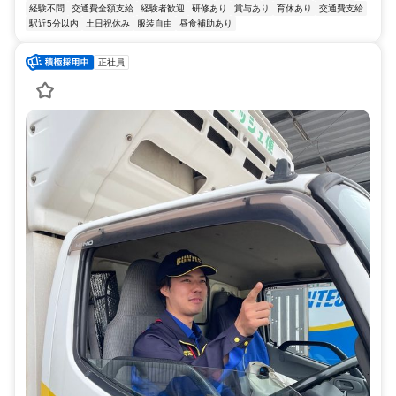
経験不問
交通費全額支給
経験者歓迎
研修あり
賞与あり
育休あり
交通費支給
駅近5分以内
土日祝休み
服装自由
昼食補助あり
正社員