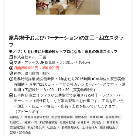
家具(椅子およびパーテーション)の加工・組立スタッ
フ
モノづくりを仕事に✨未経験からプロになる！家具の製造スタッフ
株式会社キルト工芸
交通・アクセス JR鶴見線・大川駅より徒歩5分
月給250,000円～350,000円
神奈川県川崎市川崎区
勤務時間詳細 総労働時間：1年あたり2016時間 ■1年単位の変形労働
時間制 ＜月平均21.0日＞ ＜年間会社カレンダーがベースです＞ ・通
常期（下記以外） 8：00～17：30（実労働8時間）...
仕事内容 主にオフィスや公共空間で使用される椅子・ソファ・パー
テーション（間仕切り）など家具製造のお仕事です。 工具を用いた
＜加工＞＜組立＞＜梱包＞＜出荷＞工程を担っていただきます。
【アピールポイ...
制服あり
業界未経験者歓迎
変形労働時間制
学歴不問
車通勤OK
職場見学可
転勤なし
経験不問
未経験者歓迎
経験者歓迎
研修あり
賞与あり
育休あり
交通費支給
駅近5分以内
社割あり
長期休暇あり
土日祝休み
昼食補助あり
髪型・髪色自由