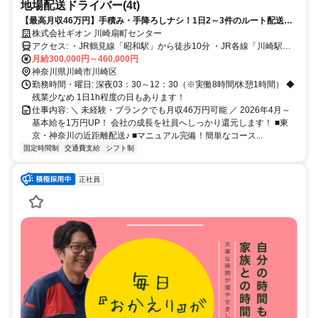
地場配送ドライバー(4t)
【最高月収46万円】手積み・手降ろしナシ！1日2～3件のルート配送
◆2026年4月～月給UP！賞与年2回
株式会社ギオン 川崎扇町センター
アクセス: ・JR鶴見線「昭和駅」から徒歩10分 ・JR各線「川崎駅」
月給300,000円～460,000円
から車で15分 ◆神奈川区や大田区から通勤する方もいます！
神奈川県川崎市川崎区
勤務時間・曜日: 深夜03：30～12：30（※実働8時間/休憩1時間） ◆
残業少なめ 1日1h程度の日もあります！
仕事内容: ＼ 未経験・ブランクでも月収46万円可能 ／ 2026年4月～
基本給を1万円UP！ 会社の成⻑を社員へしっかり還元します！ ■東
京・神奈川の近距離配送♪ ■マニュアル完備！簡単なコース...
固定時間制
交通費支給
シフト制
正社員