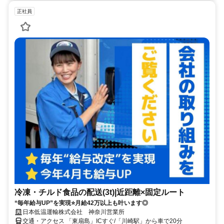
正社員
冷凍・チルド食品の配送(3t)|近距離×固定ルート
“毎年給与UP”を実現⭐月給42万以上も叶います◎
日本低温運輸株式会社 神奈川営業所
交通・アクセス 「東扇島」ICすぐ/「川崎駅」から車で20分