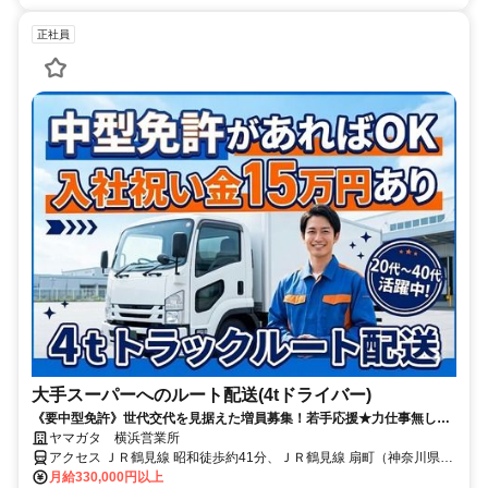
正社員
大手スーパーへのルート配送(4tドライバー)
《要中型免許》世代交代を見据えた増員募集！若手応援★力仕事無し！
固定ルートなので道を覚えてしまえば無理なくこなせます◎大手スーパ
ヤマガタ 横浜営業所
ー専属なので腰を据えて長く働けます！
アクセス ＪＲ鶴見線 昭和徒歩約41分、ＪＲ鶴見線 扇町（神奈川県）
徒歩約49分 車通勤OK
月給330,000円以上