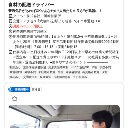
食材の配送ドライバー
普通免許があればOK✨あなたの“人当たりの良さ”が武器に！
タイヘイ株式会社 川崎営業所
交通・アクセス ｢武蔵白石｣駅より徒歩15分 ＊車通勤ＯＫ
月給320,000円以上
神奈川県川崎市川崎区
勤務時間詳細 実働時間：1日あたり8時間15分 平均勤務日数：1ヶ月
あたり20日 【勤務形態】 変形労働時間制 年間総労働時間1996.5時間
【勤務時間】 7:00～16:15 （実働8時間15...
仕事内容 ✅土日祝休み ✅年間休日120日以上 ✅早めの終業で時間確保
✅固定ルート配送で覚えやすい ✅未経験スタートの社員も多数 ✅賞与
年2回・退職金制度あり ●働きやすさのポイント ――――――...
制服あり
業界未経験者歓迎
変形労働時間制
バイク通勤OK
早朝
学歴不問
車通勤OK
経験不問
未経験者歓迎
午前
経験者歓迎
有資格者歓迎
夕方
賞与あり
交通費支給
長期歓迎
長期休暇あり
土日祝休み
正社員