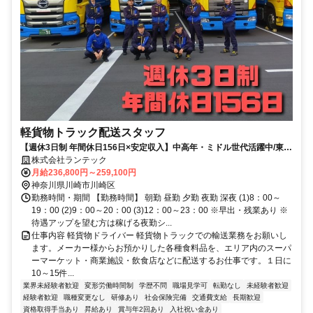
軽貨物トラック配送スタッフ
【週休3日制 年間休日156日×安定収入】中高年・ミドル世代活躍中/東証
プライム上場グループ企業 正社員
株式会社ランテック
月給236,800円～259,100円
神奈川県川崎市川崎区
勤務時間・期間 【勤務時間】 朝勤 昼勤 夕勤 夜勤 深夜 (1)8：00～
19：00 (2)9：00～20：00 (3)12：00～23：00 ※早出・残業あり ※
待遇アップを望む方は稼げる夜勤シ...
仕事内容 軽貨物ドライバー 軽貨物トラックでの輸送業務をお願いし
ます。メーカー様からお預かりした各種食料品を、エリア内のスーパ
ーマーケット・商業施設・飲食店などに配送するお仕事です。１日に
10～15件...
業界未経験者歓迎
変形労働時間制
学歴不問
職場見学可
転勤なし
未経験者歓迎
経験者歓迎
職種変更なし
研修あり
社会保険完備
交通費支給
長期歓迎
資格取得手当あり
昇給あり
賞与年2回あり
入社祝い金あり