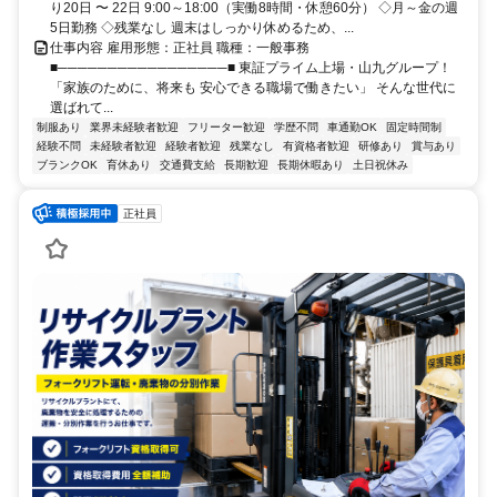
り20日 〜 22日 9:00～18:00（実働8時間・休憩60分） ◇月～金の週
5日勤務 ◇残業なし 週末はしっかり休めるため、...
仕事内容 雇用形態：正社員 職種：一般事務
■─────────────────■ 東証プライム上場・山九グループ！
「家族のために、将来も 安心できる職場で働きたい」 そんな世代に
選ばれて...
制服あり
業界未経験者歓迎
フリーター歓迎
学歴不問
車通勤OK
固定時間制
経験不問
未経験者歓迎
経験者歓迎
残業なし
有資格者歓迎
研修あり
賞与あり
ブランクOK
育休あり
交通費支給
長期歓迎
長期休暇あり
土日祝休み
正社員