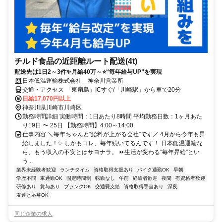
チルド食品の近距離ルート配送(4t)
配送先は1日2～3件✨月給40万～⭐“毎年給与UP”を実現
日本低温運輸株式会社 神奈川営業所
交通・アクセス 「東扇島」ICすぐ/「川崎駅」から車で20分
日給17,070円以上
神奈川県川崎市川崎区
勤務時間詳細 実働時間：1日あたり8時間 平均勤務日数：1ヶ月あた
り19日 〜 25日 【勤務時間】4:00～14:00
仕事内容 ＼毎年ちゃんと“給料が上がる会社”です／ 4月から今年も昇
給しました！✨ しかもコレ、毎年続いてるんです！ 日本低温運輸な
ら、もう収入の不安とはサヨナラ。 ⏩生活が変わる“毎年昇給”とい
う...
業界未経験者歓迎
ランチタイム
資格取得支援あり
バイク通勤OK
早朝
学歴不問
車通勤OK
固定時間制
転勤なし
午前
経験者歓迎
夜間
有資格者歓迎
研修あり
賞与あり
ブランクOK
交通費支給
資格取得手当あり
深夜
友達と応募OK
同じ企業の求人