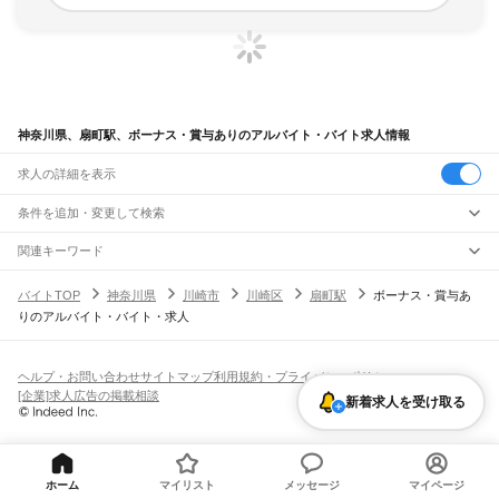
神奈川県、扇町駅、ボーナス・賞与ありのアルバイト・バイト求人情報
求人の詳細を表示
条件を追加・変更して検索
市区町村を追加・変更
関連キーワード
完全在宅ワーク 全国
シール貼り 在宅
現在地周辺
ガチャガチャ
犬カフェ
神奈川県
駅を追加・変更
バイトTOP
神奈川県
川崎市
川崎区
扇町駅
ボーナス・賞与あ
神奈川県
すべて
りのアルバイト・バイト・求人
横浜市
すべて
職種を追加・変更
JR東海道本線(東京～熱海)
鶴見区
神奈川区
西区
中区
南区
保土ケ谷区
磯子区
金沢区
港北区
戸塚区
港南区
川崎駅
横浜駅
戸塚駅
大船駅
藤沢駅
辻堂駅
茅ケ崎駅
平塚駅
大磯駅
二宮駅
国府津駅
飲食・フードサービス
旭区
緑区
瀬谷区
栄区
泉区
青葉区
都筑区
特徴を追加・変更
鴨宮駅
小田原駅
早川駅
根府川駅
真鶴駅
湯河原駅
飲食・フードサービス
すべて
ヘルプ・お問い合わせ
サイトマップ
利用規約・プライバシーポリシー
川崎市
すべて
ホールスタッフ
キッチンスタッフ
皿洗い・洗い場
精肉・鮮魚加工
給食調理
人気
[企業]求人広告の掲載相談
JR南武線
新着求人を受け取る
川崎区
幸区
中原区
高津区
多摩区
宮前区
麻生区
雇用形態を追加・変更
パン屋（ベーカリー）
フードカウンター販売員
バー（BAR）・バーテンダー
日払いOK
高校生歓迎
学生歓迎
深夜の仕事
髪型・髪色自由
ひげOK
ネイルOK
川崎駅
尻手駅
矢向駅
鹿島田駅
平間駅
向河原駅
武蔵小杉駅
武蔵中原駅
武蔵新城駅
飲食店補助（開店・閉店準備）
飲食店（店長・マネージャー）
相模原市
すべて
ピアスOK
アルバイト・パート
履歴書不要
オープニングスタッフ
留学生・外国人活躍中
武蔵溝ノ口駅
津田山駅
久地駅
宿河原駅
登戸駅
中野島駅
稲田堤駅
八丁畷駅
都道府県を変更
営業・販売
緑区
中央区
南区
勤務期間
正社員
川崎新町駅
小田栄駅
浜川崎駅
営業・販売
すべて
短期
契約社員
単発・1日OK
長期
期間限定（春夏冬休み等）
横須賀市
平塚市
鎌倉市
藤沢市
小田原市
茅ヶ崎市
逗子市
三浦市
秦野市
厚木市
JR鶴見線
営業
テレフォンアポインター（テレアポ）
ルートセールス
コンビニ
ホーム
マイリスト
メッセージ
マイページ
シフト
派遣社員
大和市
伊勢原市
海老名市
座間市
南足柄市
綾瀬市
三浦郡
高座郡
中郡
足柄上郡