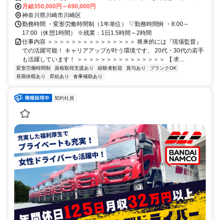
～6件ほどの宿泊を伴う出張あり └現場は愛知ほか全国 └期間は3週間
月給350,000円～690,000円
から2ヶ月と様々 ※直行直帰がメインです。 ◎出張手当で稼げる ┗
神奈川県川崎市川崎区
出張日は毎日支給されます！
勤務時間 ・変形労働時間制（1年単位） ▽勤務時間例 ・8:00～
17:00（休憩1時間） ※残業：1日1.5時間～2時間
仕事内容 ＞＞＞＞＞＞＞＞＞＞＞＞＞＞＞ 将来的には『現場監督』
での活躍可能！ キャリアアップが叶う環境です。 20代・30代の若手
も活躍しています！ ＞＞＞＞＞＞＞＞＞＞＞＞＞＞＞ 【 求...
変形労働時間制
資格取得支援あり
経験者歓迎
賞与あり
ブランクOK
長期休暇あり
昇給あり
食事補助あり
契約社員