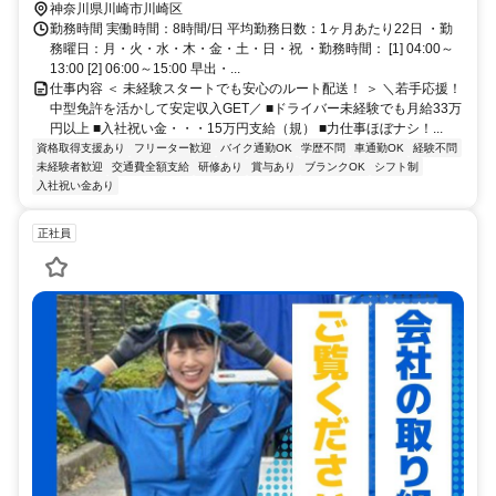
神奈川県川崎市川崎区
勤務時間 実働時間：8時間/日 平均勤務日数：1ヶ月あたり22日 ・勤
務曜日：月・火・水・木・金・土・日・祝 ・勤務時間： [1] 04:00～
13:00 [2] 06:00～15:00 早出・...
仕事内容 ＜ 未経験スタートでも安心のルート配送！ ＞ ＼若手応援！
中型免許を活かして安定収入GET／ ■ドライバー未経験でも月給33万
円以上 ■入社祝い金・・・15万円支給（規） ■力仕事ほぼナシ！...
資格取得支援あり
フリーター歓迎
バイク通勤OK
学歴不問
車通勤OK
経験不問
未経験者歓迎
交通費全額支給
研修あり
賞与あり
ブランクOK
シフト制
入社祝い金あり
正社員