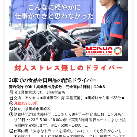
3t車での食品や日用品の配送ドライバー
普通免許でOK！異業種出身多数｜完全週休2日制｜/49drS
名正運輸株式会社 川崎営業所
交通・アクセス ■車通勤OK（駐車場完備） ■川崎駅から車で28分 ■山
九物流センター前バス停下車、徒歩1分 ■敷地内にコンビニもありま
月給359,000円
す
神奈川県川崎市川崎区
勤務時間詳細 実働時間：1日あたり8時間 平均勤務日数：1ヶ月あた
り20日 〜 23日 5:00～18:00の間で実働8時間 運行ルートにより上記
時間内で変動します。 例1）5:00～14:00（...
仕事内容 「大きなトラックを運転してみたい。 でも免許がないし、
未経験だし…」 そんな未経験からの挑戦を、 当社は制度でバックア