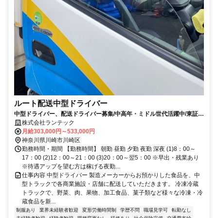
ルート配送中型ドライバー
中型ドライバー、配送ドライバー募集/中高年・ミドル世代活躍中/東証プ
ライム上場グループ企業 正社員
株式会社ランテック
月給303,000円～533,000円
神奈川県川崎市川崎区
勤務時間・期間 【勤務時間】 朝勤 昼勤 夕勤 夜勤 深夜 (1)8：00～
17：00 (2)12：00～21：00 (3)20：00～翌5：00 ※早出・残業あり
※待遇アップを望む方は稼げる夜勤...
仕事内容 中型ドライバー 製造メーカーからお預かりした食品を、中
型トラックで各商業施設・店舗に配送していただきます。 冷凍冷蔵
トラックで、野菜、肉、果物、加工食品、菓子類など様々な冷凍・冷
蔵食品を新...
制服あり
業界未経験者歓迎
変形労働時間制
学歴不問
職場見学可
転勤なし