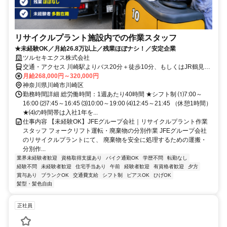
リサイクルプラント施設内での作業スタッフ
★未経験OK／月給26.8万以上／残業ほぼナシ！／安定企業
ツルセキエクス株式会社
交通・アクセス 川崎駅よりバス20分＋徒歩10分、もしくはJR鶴見線
扇町駅 徒歩10分
月給268,000円～320,000円
神奈川県川崎市川崎区
勤務時間詳細 総労働時間：1週あたり40時間 ★シフト制 ⑴7:00～
16:00 ⑵7:45～16:45 ⑶10:00～19:00 ⑷12:45～21:45 （休憩1時間）
★⑷の時間帯は入社1年を...
仕事内容 【未経験OK】JFEグループ会社｜リサイクルプラント作業
スタッフ フォークリフト運転・廃棄物の分別作業 JFEグループ会社
のリサイクルプラントにて、 廃棄物を安全に処理するための運搬・
分別作...
業界未経験者歓迎
資格取得支援あり
バイク通勤OK
学歴不問
転勤なし
経験不問
未経験者歓迎
住宅手当あり
午前
経験者歓迎
有資格者歓迎
夕方
賞与あり
ブランクOK
交通費支給
シフト制
ピアスOK
ひげOK
髪型・髪色自由
正社員