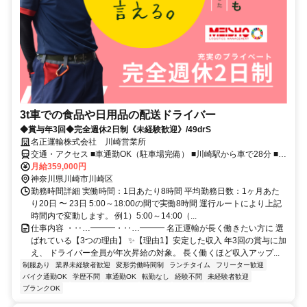
3t車での食品や日用品の配送ドライバー
◆賞与年3回◆完全週休2日制《未経験歓迎》/49drS
名正運輸株式会社 川崎営業所
交通・アクセス ■車通勤OK（駐車場完備） ■川崎駅から車で28分 ■山
九物流センター前バス停下車、徒歩1分 ■敷地内にコンビニもありま
月給359,000円
す
神奈川県川崎市川崎区
勤務時間詳細 実働時間：1日あたり8時間 平均勤務日数：1ヶ月あた
り20日 〜 23日 5:00～18:00の間で実働8時間 運行ルートにより上記
時間内で変動します。 例1）5:00～14:00（...
仕事内容 ・‥…━━━・‥…━━━ 名正運輸が長く働きたい方に 選
ばれている【3つの理由】 ✨【理由1】安定した収入 年3回の賞与に加
え、 ドライバー全員が年次昇給の対象。 長く働くほど収入アップ...
制服あり
業界未経験者歓迎
変形労働時間制
ランチタイム
フリーター歓迎
バイク通勤OK
学歴不問
車通勤OK
転勤なし
経験不問
未経験者歓迎
ブランクOK