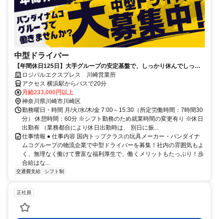
中型ドライバー
【年間休日125日】大手グループの安定基盤で、しっかり休んでしっか
り稼げるドライバーに！
ロジパルエクスプレス 川崎営業所
アクセス 横浜駅からバスで20分
月給233,000円以上
神奈川県川崎市川崎区
勤務曜日・時間 月/火/水/木/金 7:00～15:30（所定労働時間：7時間30
分） 休憩時間：60分 ※シフト勤務のため就業時間の変更有り ※休日
出勤有 （業務都合により休日出勤時は、 別日に振...
仕事情報 ● 仕事内容 国内トップクラスの玩具メーカー・バンダイナ
ムコグループの物流企業で中型ドライバーを募集！社内の雰囲気もよ
く、無理なく働けて豊富な福利厚生で、働くメリットもたっぷり！歩
合給はな...
交通費支給
シフト制
正社員