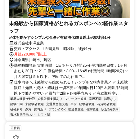
未経験から国家資格がとれるガスボンベの軽作業スタ
ッフ
✅体を動かすシンプルな仕事✅有給消化80％以上✅駅徒歩1分
株式会社中澤企業
交通・アクセス ＪＲ鶴見線「昭和駅」徒歩1分
月給220,000円以上
神奈川県川崎市川崎区
勤務時間詳細 実働時間：1日あたり7時間25分 平均勤務日数：1ヶ月
あたり20日 〜 21日 勤務時間：8:00～16:45 (休憩時間 1時間20分) ✅
月の残業は５ｈ以下。 初めてのお仕事で...
仕事内容 ＼未経験から始められる！シンプルな構内作業／ ✅ 未経験
歓迎！知識・資格・経験は一切不要 ✅ 年間休日120日＆残業月5時間
以下で働きやすい ✅ 賞与年2回＋各種手当あり ✅ 有給取得率8...
業界未経験者歓迎
資格取得支援あり
フリーター歓迎
学歴不問
転勤なし
経験不問
未経験者歓迎
交通費全額支給
午前
経験者歓迎
有資格者歓迎
研修あり
夕方
賞与あり
ブランクOK
交通費支給
長期歓迎
駅近5分以内
資格取得手当あり
シフト制
正社員