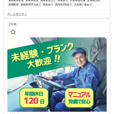
未経験者歓迎
経験者歓迎
職種変更なし
研修あり
社会保険完備
交通費支給
長期歓迎
資格取得手当あり
昇給あり
賞与年2回あり
入社祝い金あり
同じ企業の求人
正社員