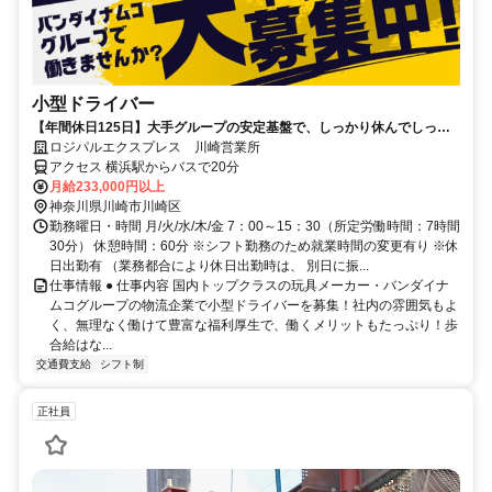
小型ドライバー
【年間休日125日】大手グループの安定基盤で、しっかり休んでしっか
り稼げるドライバーに！
ロジパルエクスプレス 川崎営業所
アクセス 横浜駅からバスで20分
月給233,000円以上
神奈川県川崎市川崎区
勤務曜日・時間 月/火/水/木/金 7：00～15：30（所定労働時間：7時間
30分） 休憩時間：60分 ※シフト勤務のため就業時間の変更有り ※休
日出勤有 （業務都合により休日出勤時は、 別日に振...
仕事情報 ● 仕事内容 国内トップクラスの玩具メーカー・バンダイナ
ムコグループの物流企業で小型ドライバーを募集！社内の雰囲気もよ
く、無理なく働けて豊富な福利厚生で、働くメリットもたっぷり！歩
合給はな...
交通費支給
シフト制
正社員