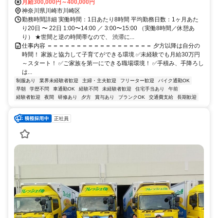
場あり！
月給300,000円～400,000円
神奈川県川崎市川崎区
勤務時間詳細 実働時間：1日あたり8時間 平均勤務日数：1ヶ月あた
り20日 〜 22日 1:00〜14:00 ／ 3:00〜15:00 （実働8時間／休憩あ
り） ★世間と逆の時間帯なので、 渋滞に...
仕事内容 ＝＝＝＝＝＝＝＝＝＝＝＝＝＝＝＝＝＝ 夕方以降は自分の
時間！ 家族と協力して子育てができる環境 ✅未経験でも月給30万円
～スタート！ ✅ご家族を第一にできる職場環境！ ✅手積み、手降ろし
は...
制服あり
業界未経験者歓迎
主婦・主夫歓迎
フリーター歓迎
バイク通勤OK
早朝
学歴不問
車通勤OK
経験不問
未経験者歓迎
住宅手当あり
午前
経験者歓迎
夜間
研修あり
夕方
賞与あり
ブランクOK
交通費支給
長期歓迎
正社員