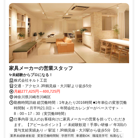
家具メーカーの営業スタッフ
✨未経験からプロになる！
株式会社キルト工芸
交通・アクセス JR鶴見線・大川駅より徒歩5分
月給277,425円～400,725円
神奈川県川崎市川崎区
勤務時間詳細 総労働時間：1年あたり2016時間 ■1年単位の変形労働
時間制 ＜月平均21.0日＞ ＜年間会社カレンダーがベースです＞ ・
8：00～17：30（実労働8時間）
仕事内容 法人のお客様向けに家具メーカーの営業を担っていただき
ます。 【アピールポイント】 ✅ 未経験歓迎！手厚い研修 ✅ 年3回の
賞与支給実績あり ✅ 駅近！JR鶴見線・大川駅から徒歩5分 【仕...
業界未経験者歓迎
変形労働時間制
学歴不問
車通勤OK
職場見学可
転勤なし