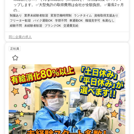
ップします。 ✅大型免許の取得費用は会社が全額負担。 ✅最長2ヶ月
の...
制服あり
業界未経験者歓迎
変形労働時間制
ランチタイム
資格取得支援あり
フリーター歓迎
バイク通勤OK
学歴不問
車通勤OK
職場見学可
転勤なし
経験不問
未経験者歓迎
ブランクOK
交通費支給
同じ企業の求人
正社員