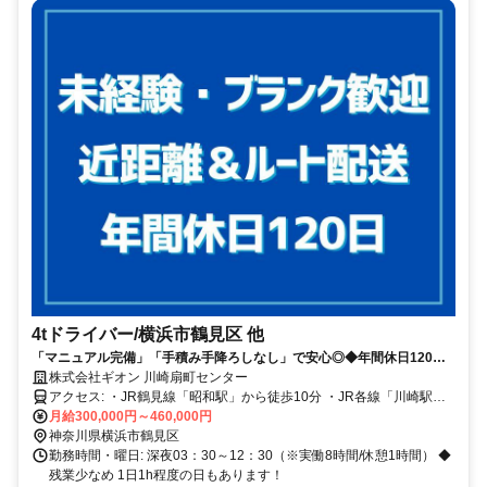
4tドライバー/横浜市鶴見区 他
「マニュアル完備」「手積み手降ろしなし」で安心◎◆年間休日120日
◆最高月収46万円可能◆賞与年2回
株式会社ギオン 川崎扇町センター
アクセス: ・JR鶴見線「昭和駅」から徒歩10分 ・JR各線「川崎駅」
から車で15分
月給300,000円～460,000円
神奈川県横浜市鶴見区
勤務時間・曜日: 深夜03：30～12：30（※実働8時間/休憩1時間） ◆
残業少なめ 1日1h程度の日もあります！