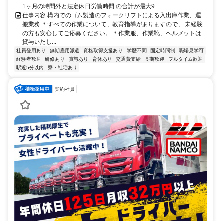
1ヶ月の時間外と法定休日労働時間 の合計が最大9...
仕事内容 構内でのゴム製造のフォークリフトによる入出庫作業、運
搬業務 ＊すべての作業について、教育指導がありますので、 未経験
の方も安心してご応募ください。 ＊作業服、作業靴、ヘルメットは
貸与いたし...
社員登用あり
無期雇用派遣
資格取得支援あり
学歴不問
固定時間制
職場見学可
経験者歓迎
研修あり
賞与あり
育休あり
交通費支給
長期歓迎
フルタイム歓迎
駅近5分以内
寮・社宅あり
契約社員