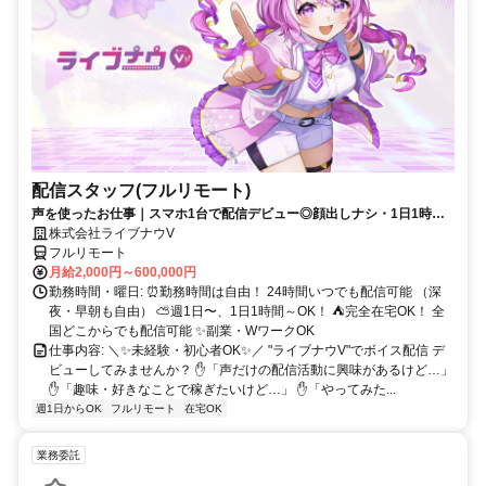
配信スタッフ(フルリモート)
声を使ったお仕事｜スマホ1台で配信デビュー◎顔出しナシ・1日1時間
～OK♪
株式会社ライブナウV
フルリモート
月給2,000円～600,000円
勤務時間・曜日: ⏰勤務時間は自由！ 24時間いつでも配信可能 （深
夜・早朝も自由） ⛅週1日〜、1日1時間～OK！ ⛺完全在宅OK！ 全
国どこからでも配信可能 ✨副業・WワークOK
仕事内容: ＼✨未経験・初心者OK✨／ "ライブナウV"でボイス配信 デ
ビューしてみませんか？ ✋「声だけの配信活動に興味があるけど…」
✋「趣味・好きなことで稼ぎたいけど…」 ✋「やってみた...
週1日からOK
フルリモート
在宅OK
業務委託