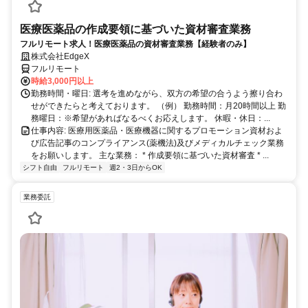
医療医薬品の作成要領に基づいた資材審査業務
フルリモート求人！医療医薬品の資材審査業務【経験者のみ】
株式会社EdgeX
フルリモート
時給3,000円以上
勤務時間・曜日: 選考を進めながら、双方の希望の合うよう擦り合わ
せができたらと考えております。 （例） 勤務時間：月20時間以上 勤
務曜日：※希望があればなるべくお応えします。 休暇・休日：...
仕事内容: 医療用医薬品・医療機器に関するプロモーション資材およ
び広告記事のコンプライアンス(薬機法)及びメディカルチェック業務
をお願いします。 主な業務： * 作成要領に基づいた資材審査 * ...
シフト自由
フルリモート
週2・3日からOK
業務委託