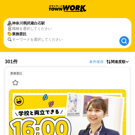
神奈川県
神奈川県
武蔵白石駅
武蔵白石駅
職種を選択してください
業務委託
業務委託
キーワードを選択してください
301件
条件保存
関連度順
業務委託