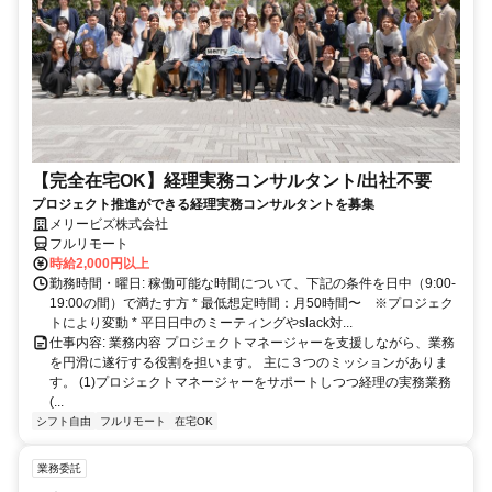
【完全在宅OK】経理実務コンサルタント/出社不要
プロジェクト推進ができる経理実務コンサルタントを募集
メリービズ株式会社
フルリモート
時給2,000円以上
勤務時間・曜日: 稼働可能な時間について、下記の条件を日中（9:00-
19:00の間）で満たす方 * 最低想定時間：月50時間〜 ※プロジェク
トにより変動 * 平日日中のミーティングやslack対...
仕事内容: 業務内容 プロジェクトマネージャーを支援しながら、業務
を円滑に遂行する役割を担います。 主に３つのミッションがありま
す。 (1)プロジェクトマネージャーをサポートしつつ経理の実務業務
(...
シフト自由
フルリモート
在宅OK
業務委託