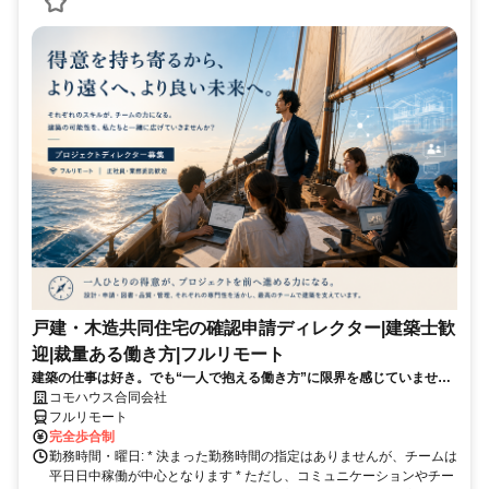
戸建・木造共同住宅の確認申請ディレクター|建築士歓
迎|裁量ある働き方|フルリモート
建築の仕事は好き。でも“一人で抱える働き方”に限界を感じていません
か？ 図面や法規チェックは専門チームへ。あなたは“プロジェクトを動
コモハウス合同会社
かす役割”に集中できます。
フルリモート
完全歩合制
勤務時間・曜日: * 決まった勤務時間の指定はありませんが、チームは
平日日中稼働が中心となります * ただし、コミュニケーションやチー