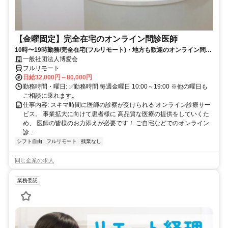
【金曜固定】完全在宅のオンライン問診医師
10時〜19時勤務/完全在宅(フルリモート)・地方も歓迎のオンライン問診
業務
一般社団法人博愛会
フルリモート
日給32,000円～80,000円
勤務時間・曜日: ✅勤務時間 毎週金曜日 10:00～19:00 ※他の曜日も
ご相談に乗れます。
仕事内容: スキマ時間に医師の診察が受けられる オンライン診療サー
ビス。 事業拡大に向けて患者様に 高品質な医療の提供をしていくた
め、 医師の皆様のお力添えが必要です！ ご自宅などでのオンライン
診...
シフト自由
フルリモート
残業なし
同じ企業の求人
業務委託