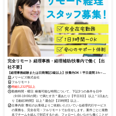
完全リモート 経理事務・経理補助/扶養内で働く【出
社不要】
【経理事務経験または日商簿記3級以上】扶養内OK！平日昼間３h～。
完全在宅で育児・介護中の方も大歓迎♪
メリービズ株式会社
フルリモート
時給1,232円以上
勤務時間・曜日: 稼働可能な時間について、下記3つの条件を日中
（9:00-19:00の間）で満たす方 * 週あたり【平日3日】 以上 * 1日あた
り【連続3時間】 以上 * 週合計【15時間】以上...
仕事内容: 弊社のお客様よりご依頼いただいている経理代行サービス
の業務を、完全在宅・フルリモートでお任せします。案件ごとに複数
名でチームを組んで対応するため、フォローし合いながら働くことが