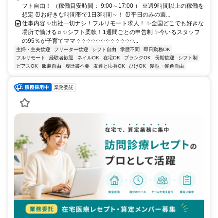
フト自由！ （稼働目安時間： 9:00～17:00 ） ※週9時間以上の稼働を
想定 ⏰お好きな時間帯で1日3時間～！ ⏰平日のみの週...
仕事内容 ✨出社一切ナシ！フルリモート求人！ ✨全国どこでも好きな
場所で働ける♫ ✨シフト柔軟！1週間ごとの申告制 ✨今いるスタッフ
の95％が子育てママ ༶ ༶ ༶ ༶ ༶ ༶ ༶ ༶ ༶ ༶ ༶ ༶...
主婦・主夫歓迎
フリーター歓迎
シフト自由
学歴不問
即日勤務OK
フルリモート
経験者歓迎
ネイルOK
在宅OK
ブランクOK
長期歓迎
シフト制
ピアスOK
服装自由
履歴書不要
友達と応募OK
ひげOK
髪型・髪色自由
業務委託