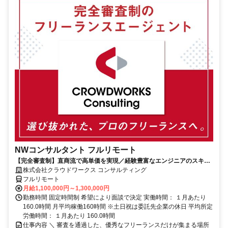
NWコンサルタント フルリモート
【完全審査制】直商流で高単価を実現／経験豊富なエンジニアのスキル
に合致した案件を多数保有
株式会社クラウドワークス コンサルティング
フルリモート
月給1,100,000円～1,300,000円
勤務時間 固定時間制 希望により面談で決定 実働時間： １月あたり
160.0時間 月平均稼働160時間 ※土日祝は委託先企業の休日 平均所定
労働時間： １月あたり 160.0時間
仕事内容 ＼ 審査を通過した、優秀なフリーランスだけが集まる場所