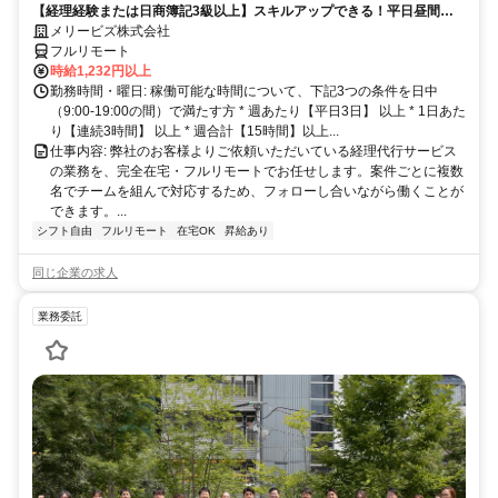
【経理経験または日商簿記3級以上】スキルアップできる！平日昼間３h
～。完全在宅で育児・介護中の方も大歓迎♪
メリービズ株式会社
フルリモート
時給1,232円以上
勤務時間・曜日: 稼働可能な時間について、下記3つの条件を日中
（9:00-19:00の間）で満たす方 * 週あたり【平日3日】 以上 * 1日あた
り【連続3時間】 以上 * 週合計【15時間】以上...
仕事内容: 弊社のお客様よりご依頼いただいている経理代行サービス
の業務を、完全在宅・フルリモートでお任せします。案件ごとに複数
名でチームを組んで対応するため、フォローし合いながら働くことが
できます。...
シフト自由
フルリモート
在宅OK
昇給あり
同じ企業の求人
業務委託