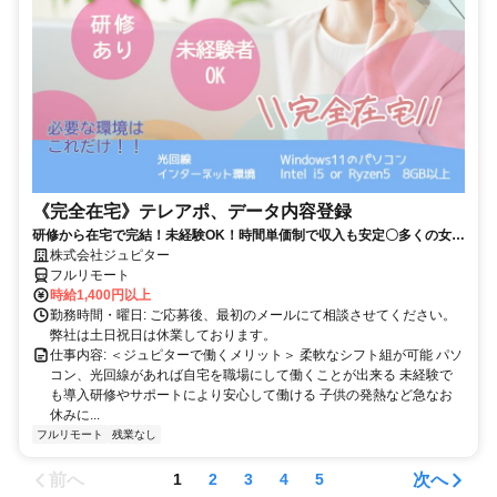
《完全在宅》テレアポ、データ内容登録
研修から在宅で完結！未経験OK！時間単価制で収入も安定〇多くの女性
の方が活躍中！隙間時間有効活用！
株式会社ジュピター
フルリモート
時給1,400円以上
勤務時間・曜日: ご応募後、最初のメールにて相談させてください。
弊社は土日祝日は休業しております。
仕事内容: ＜ジュピターで働くメリット＞ 柔軟なシフト組が可能 パソ
コン、光回線があれば自宅を職場にして働くことが出来る 未経験で
も導入研修やサポートにより安心して働ける 子供の発熱など急なお
休みに...
フルリモート
残業なし
前へ
次へ
1
2
3
4
5