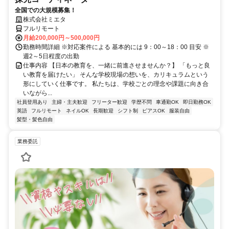
全国での大規模募集！
株式会社ミエタ
フルリモート
月給200,000円～500,000円
勤務時間詳細 ※対応案件による 基本的には 9：00～18：00 目安 ※
週2～5日程度の出勤
仕事内容 【日本の教育を、一緒に前進させませんか？】 「もっと良
い教育を届けたい」 そんな学校現場の想いを、カリキュラムという
形にしていく仕事です。 私たちは、学校ごとの理念や課題に向き合
いながら...
社員登用あり
主婦・主夫歓迎
フリーター歓迎
学歴不問
車通勤OK
即日勤務OK
英語
フルリモート
ネイルOK
長期歓迎
シフト制
ピアスOK
服装自由
髪型・髪色自由
業務委託