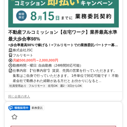
不動産フルコミッション【在宅ワーク】業界最高水準
最大歩合率98%
<歩合率最高98%で稼げる！>フルリモートでの業務委託パートナー募
集！1件単位で対応可能！
株式会社JSC
フルリモート
月給500,000円～2,000,000円
勤務時間・曜日: 自由勤務（24時間対応可能）
仕事内容: 【*仕事内容*】 賃貸、売買の営業を行っていただきます。
集客はご自身で行っていただきます。 1件単位で対応可能です！ 不動
産会社で勤務された経験がある方だと お分かりになると...
社員登用あり
フルリモート
在宅OK
週2・3日からOK
同じ企業の求人
業務委託