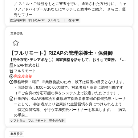
／ スキル・ご経歴をもとに審査を行い、通過された方だけに、 キャ
リアアドバイザーがあなたにマッチした案件をご紹介。 さらに、優
秀なフリー...
固定時間制
平日のみOK
フルリモート
在宅OK
業務委託
【フルリモート】RIZAPの管理栄養士・保健師
【完全在宅×テレアポなし】国家資格を活かして、おうちで業務。「も
う一つの安心」を。主婦・Wワーカー活躍中！「平日の日中だけ」「夕
RIZAP株式会社
方以降の数時間だけ」など、生活リズムに合わせた時間調整が可能で
フルリモート
す。1件ごとの成果報酬型だから、頑張った分だけ手応えのある収入
完全歩合制
に。充実のサポート体制で、安心の在宅ワークを始めませんか？
勤務時間・曜日: ※業務委託のため、以下は稼働の目安となります。
・面談対応：9:00～20:00の間で、対象者様と個別に調整可能です
（※ご自身の対応可能な枠をシステム上で設定いただけます）。 ...
仕事内容: RIZAP株式会社健康経営保険者事業部の保健指導トレーナ
ーとして、 参加者がより健康的な生活習慣を身につけられるよう
「特定保健指導」を行う業務委託パートナーを募集します。 「病気
の手前...
シフト自由
フルリモート
完全歩合制
業務委託