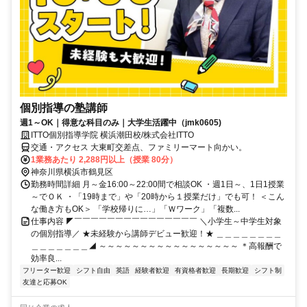
個別指導の塾講師
週1～OK｜得意な科目のみ｜大学生活躍中（jmk0605)
ITTO個別指導学院 横浜潮田校/株式会社ITTO
交通・アクセス 大東町交差点、ファミリーマート向かい。
1業務あたり 2,288円以上（授業 80分）
神奈川県横浜市鶴見区
勤務時間詳細 月～金16:00～22:00間で相談OK ・週1日～、1日1授業
～でＯＫ ・「19時まで」や「20時から１授業だけ」でも可！ ＜こん
な働き方もOK＞ 「学校帰りに…」「Ｗワーク」「複数...
仕事内容 ◤￣￣￣￣￣￣￣￣￣￣￣￣￣￣￣ ＼小学生～中学生対象
の個別指導／ ★未経験から講師デビュー歓迎！★ ＿＿＿＿＿＿＿＿
＿＿＿＿＿＿＿◢ ～～～～～～～～～～～～～～～～～ ＊高報酬で
効率良...
フリーター歓迎
シフト自由
英語
経験者歓迎
有資格者歓迎
長期歓迎
シフト制
友達と応募OK