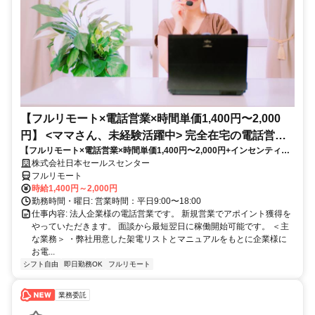
【フルリモート×電話営業×時間単価1,400円〜2,000
円】 <ママさん、未経験活躍中> 完全在宅の電話営業
【フルリモート×電話営業×時間単価1,400円〜2,000円+インセンティブ
で家庭と仕事の両立を実現
あり】 ＜ママさん、未経験活躍中＞ 完全在宅の電話営業で家庭と仕事の
株式会社日本セールスセンター
両立を実現
フルリモート
時給1,400円～2,000円
勤務時間・曜日: 営業時間：平日9:00〜18:00
仕事内容: 法人企業様の電話営業です。 新規営業でアポイント獲得を
やっていただきます。 面談から最短翌日に稼働開始可能です。 ＜主
な業務＞ ・弊社用意した架電リストとマニュアルをもとに企業様に
お電...
シフト自由
即日勤務OK
フルリモート
業務委託