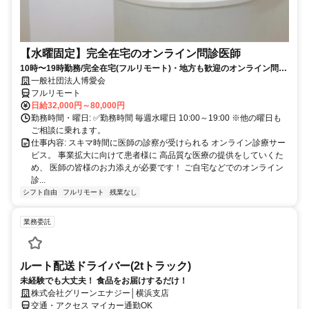
【水曜固定】完全在宅のオンライン問診医師
10時〜19時勤務/完全在宅(フルリモート)・地方も歓迎のオンライン問診
業務
一般社団法人博愛会
フルリモート
日給32,000円～80,000円
勤務時間・曜日: ✅勤務時間 毎週水曜日 10:00～19:00 ※他の曜日も
ご相談に乗れます。
仕事内容: スキマ時間に医師の診察が受けられる オンライン診療サー
ビス。 事業拡大に向けて患者様に 高品質な医療の提供をしていくた
め、 医師の皆様のお力添えが必要です！ ご自宅などでのオンライン
診...
シフト自由
フルリモート
残業なし
業務委託
ルート配送ドライバー(2tトラック)
未経験でも大丈夫！ 食品をお届けするだけ！
株式会社グリーンエナジー│横浜支店
交通・アクセス マイカー通勤OK