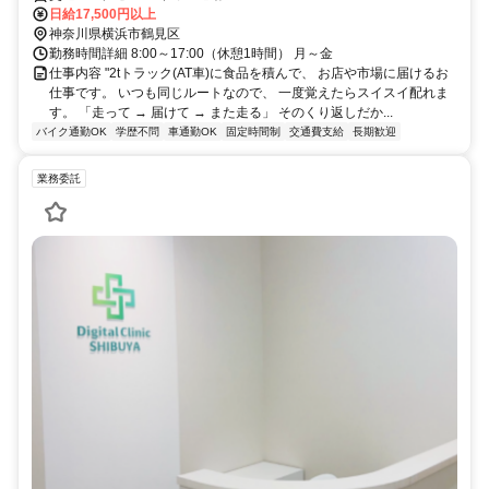
日給17,500円以上
神奈川県横浜市鶴見区
勤務時間詳細 8:00～17:00（休憩1時間） 月～金
仕事内容 "2tトラック(AT車)に食品を積んで、 お店や市場に届けるお
仕事です。 いつも同じルートなので、 一度覚えたらスイスイ配れま
す。 「走って → 届けて → また走る」 そのくり返しだか...
バイク通勤OK
学歴不問
車通勤OK
固定時間制
交通費支給
長期歓迎
業務委託