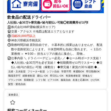
飲食品の配送ドライバー
入社祝い金30万✨寮完備✅給与前払い可能⭕初期費用ゼロ円❗
株式会社AMP運輸(横浜市エリア)
交通・アクセス ※地図は配送エリアとなります
日給20,000円以上
神奈川県横浜市鶴見区
勤務時間詳細 原則自由です。 ※基本的に残業はありませんが、 配送
数や道路状況によります。 ※休憩時間も自由に取れます。 ＜ 1日の
業務例 ＞ ▼9:00～ 担当エリアの拠点に集合し、 荷物...
仕事内容 ＼ ドライバーデビュー必見♪ ／ ◆セール時ボーナス支給！
◆入社祝い金30万円を必ず支給！ ◆初期費用ゼロ円でスタート ◆日
払い/給与の前払い可能（稼動分） ◆寮完備！家賃の30％補助 ◆...
主婦・主夫歓迎
フリーター歓迎
シフト自由
学歴不問
車通勤OK
即日勤務OK
職場見学可
経験者歓迎
週払いOK
即日払いOK
有資格者歓迎
研修あり
ブランクOK
長期歓迎
シフト制
ピアスOK
服装自由
友達と応募OK
ひげOK
髪型・髪色自由
業務委託
探究コーディネーター