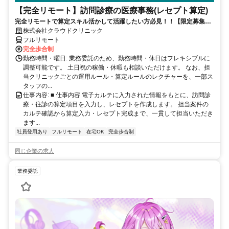
【完全リモート】訪問診療の医療事務(レセプト算定)
完全リモートで算定スキル活かして活躍したい方必見！！【限定募集】
完全リモート｜在宅医療レセプト算定（成果報酬型／業務委託）
株式会社クラウドクリニック
フルリモート
完全歩合制
勤務時間・曜日: 業務委託のため、勤務時間・休日はフレキシブルに
調整可能です。 土日祝の稼働・休暇も相談いただけます。 なお、担
当クリニックごとの運用ルール・算定ルールのレクチャーを、一部ス
タッフの...
仕事内容: ■ 仕事内容 電子カルテに入力された情報をもとに、訪問診
療・往診の算定項目を入力し、レセプトを作成します。 担当案件の
カルテ確認から算定入力・レセプト完成まで、一貫して担当いただき
ます...
社員登用あり
フルリモート
在宅OK
完全歩合制
同じ企業の求人
業務委託