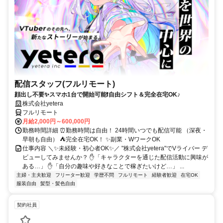
配信スタッフ(フルリモート)
顔出し不要✨スマホ1台で開始可能❗自由シフト＆完全在宅OK♪
株式会社yetera
フルリモート
月給2,000円～600,000円
勤務時間詳細 ⏰勤務時間は自由！ 24時間いつでも配信可能 （深夜・
早朝も自由） ⛺完全在宅OK！ ✨副業・WワークOK
仕事内容 ＼✨未経験・初心者OK✨／ "株式会社yetera"でVライバー デ
ビューしてみませんか？ ✋「キャラクターを通じた配信活動に興味が
ある…」 ✋「自分の趣味や好きなことで稼ぎたいけど…」 ...
主婦・主夫歓迎
フリーター歓迎
学歴不問
フルリモート
経験者歓迎
在宅OK
服装自由
髪型・髪色自由
契約社員