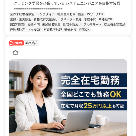
グラミング学習を頑張っている システムエンジニアを目指す皆様！
=======================...
業界未経験者歓迎
ランチタイム
社員登用あり
副業・WワークOK
主婦・主夫歓迎
資格取得支援あり
フリーター歓迎
学歴不問
車通勤OK
固定時間制
経験不問
未経験者歓迎
住宅手当あり
フルリモート
交通費全額支給
経験者歓迎
ネイルOK
有資格者歓迎
研修あり
在宅OK
業務委託