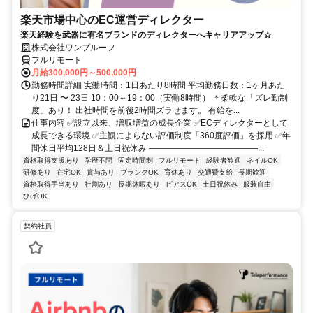
楽天市場中心のEC運営ディレクター
楽天経験を武器に有名ブランドのディレクターへキャリアアップ☆
株式会社ワンプルーフ
フルリモート
月給300,000円～500,000円
勤務時間詳細 実働時間：1日あたり8時間 平均勤務日数：1ヶ月あた
り21日 〜 23日 10：00～19：00（実働8時間） ＊柔軟な「ズレ勤制
度」あり！ 出社時間を前後2時間ズラせます。 有給を...
仕事内容 ✅設立以来、増収増益の成長企業 ✅ECディレクターとして
成長できる環境 ✅主観によらない評価制度「360度評価」を採用 ✅年
間休日平均128日＆土日祝休み ―――――――――――――...
資格取得支援あり
学歴不問
固定時間制
フルリモート
経験者歓迎
ネイルOK
研修あり
在宅OK
賞与あり
ブランクOK
育休あり
交通費支給
長期歓迎
資格取得手当あり
社割あり
長期休暇あり
ピアスOK
土日祝休み
服装自由
ひげOK
契約社員