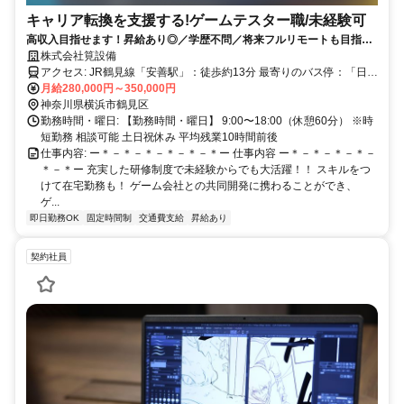
キャリア転換を支援する!ゲームテスター職/未経験可
高収入目指せます！昇給あり◎／学歴不問／将来フルリモートも目指せ
ます！
株式会社筧設備
アクセス: JR鶴見線「安善駅」：徒歩約13分 最寄りのバス停：「日興
スクエア」バス停 徒歩約1分
月給280,000円～350,000円
神奈川県横浜市鶴見区
勤務時間・曜日: 【勤務時間・曜日】 9:00〜18:00（休憩60分） ※時
短勤務 相談可能 土日祝休み 平均残業10時間前後
仕事内容: ー＊－＊－＊－＊－＊－＊ー 仕事内容 ー＊－＊－＊－＊－
＊－＊ー 充実した研修制度で未経験からでも大活躍！！ スキルをつ
けて在宅勤務も！ ゲーム会社との共同開発に携わることができ、
ゲ...
即日勤務OK
固定時間制
交通費支給
昇給あり
契約社員