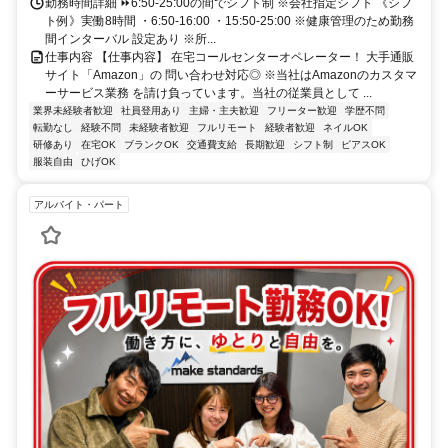
勤務時間詳細 ⏩6:50-25:00の間でシフト制 ※会社指定シフト 《シフ
ト例》実働8時間 ・6:50-16:00 ・15:50-25:00 ※健康管理のため勤務
間インターバル 設定あり ※所...
仕事内容 【仕事内容】 在宅コールセンターオペレーター！ 大手通販
サイト「Amazon」の 問い合わせ対応◎ ※当社はAmazonのカスタマ
ーサービス業務 を請け負っています。当社の従業員として ...
業界未経験者歓迎
社員登用あり
主婦・主夫歓迎
フリーター歓迎
学歴不問
転勤なし
経験不問
未経験者歓迎
フルリモート
経験者歓迎
ネイルOK
研修あり
在宅OK
ブランクOK
交通費支給
長期歓迎
シフト制
ピアスOK
服装自由
ひげOK
アルバイト・パート