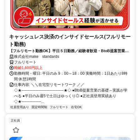
キャッシュレス決済のインサイドセールス(フルリモー
ト勤務)
【フルリモート勤務OK】平日５日勤務／経験者歓迎・BtoB提案営業で
スキルアップ
株式会社make standards
フルリモート
時給1,600円以上
勤務時間・曜日: 平日のみ 9：00～18：00 実働時間：1日あたり8時
間 休憩1時間
仕事内容: ＼＼在宅型リモートワーク ／／
◇★───────────────★◇ ●BtoB提案営業の基礎～実践が学
べる ●平日のみ週5で土日はゆっくり◎ ●正社員登用実績あり
◇★───────...
社員登用あり
固定時間制
フルリモート
在宅OK
正社員