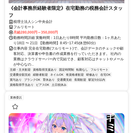
《会計事務所経験者限定》在宅勤務の税務会計スタッ
フ
税理士法人シン中央会計
フルリモート
月給280,000円～350,000円
勤務時間詳細 実働時間：1日あたり8時間 平均勤務日数：1ヶ月あた
り18日 〜 21日 【勤務時間】8:45~17:45(休憩60分)
仕事内容 完全在宅勤務(フルリモート)で、会計データのチェックや顧
客対応、決算書や申告書の作成業務を行っていただきます。 社内の
業務はクラウドサーバー内で完結でき、顧客対応はチャットやメール
が中心なの...
主婦・主夫歓迎
資格取得支援あり
固定時間制
転勤なし
フルリモート
交通費全額支給
経験者歓迎
ネイルOK
有資格者歓迎
研修あり
在宅OK
賞与あり
ブランクOK
育休あり
交通費支給
長期歓迎
駅近5分以内
資格取得手当あり
ピアスOK
土日祝休み
業務委託