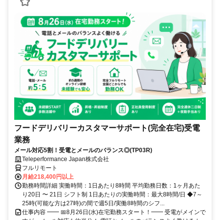
フードデリバリーカスタマーサポート(完全在宅)受電
業務
メール対応5割！受電とメールのバランス◎(TP03R)
Teleperformance Japan株式会社
フルリモート
月給218,400円以上
勤務時間詳細 実働時間：1日あたり8時間 平均勤務日数：1ヶ月あた
り20日 〜 21日 シフト制 1日あたりの実働時間：最大8時間/日 ◆7～
25時(可能な方は27時)の間で週5日/実働8時間のシフ...
仕事内容 ━━ 📅8月26日(水)在宅勤務スタート！━━ 受電がメインで