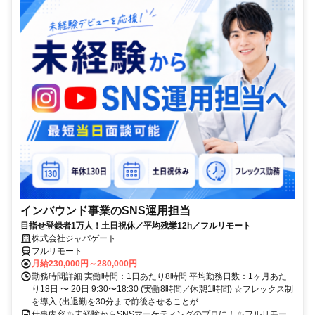
インバウンド事業のSNS運用担当
目指せ登録者1万人！土日祝休／平均残業12h／フルリモート
株式会社ジャパゲート
フルリモート
月給230,000円～280,000円
勤務時間詳細 実働時間：1日あたり8時間 平均勤務日数：1ヶ月あた
り18日 〜 20日 9:30〜18:30 (実働8時間／休憩1時間) ☆フレックス制
を導入 (出退勤を30分まで前後させることが...
仕事内容 ✨未経験からSNSマーケティングのプロに！ ✨フルリモー