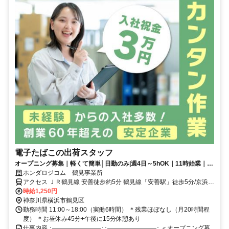
電子たばこの出荷スタッフ
オープニング募集｜軽くて簡単│日勤のみ|週4日～5hOK｜11時始業｜空
調完備｜食堂・コンビニ併設
ホンダロジコム 鶴見事業所
アクセス ＪＲ鶴見線 安善徒歩約5分 鶴見線「安善駅」徒歩5分/京浜東
北・根岸線「川崎駅」からバス13分、自転車20分
時給1,250円
神奈川県横浜市鶴見区
勤務時間 11:00～18:00（実働6時間） ＊残業ほぼなし（月20時間程
度） ＊お昼休み45分+午後に15分休憩あり
仕事内容 ･――――――――･･――――――――･ ＜オープニング募