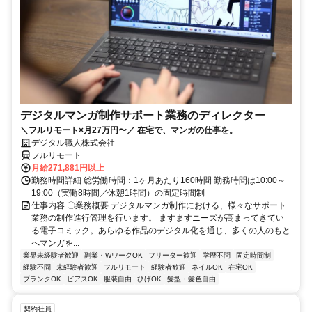
デジタルマンガ制作サポート業務のディレクター
＼フルリモート×月27万円〜／ 在宅で、マンガの仕事を。
デジタル職人株式会社
フルリモート
月給271,881円以上
勤務時間詳細 総労働時間：1ヶ月あたり160時間 勤務時間は10:00～
19:00（実働8時間／休憩1時間）の固定時間制
仕事内容 〇業務概要 デジタルマンガ制作における、様々なサポート
業務の制作進行管理を行います。 ますますニーズが高まってきてい
る電子コミック。あらゆる作品のデジタル化を通じ、多くの人のもと
へマンガを...
業界未経験者歓迎
副業・WワークOK
フリーター歓迎
学歴不問
固定時間制
経験不問
未経験者歓迎
フルリモート
経験者歓迎
ネイルOK
在宅OK
ブランクOK
ピアスOK
服装自由
ひげOK
髪型・髪色自由
契約社員