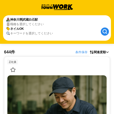
神奈川県
武蔵白石駅
職種を選択してください
ネイルOK
キーワードを選択してください
644件
条件保存
関連度順
正社員