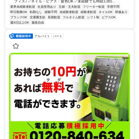
フィス♪ ✅ネイル・ピアス・髪色OK ✅未経験でも時給1385...
業界未経験者歓迎
社員登用あり
主婦・主夫歓迎
フリーター歓迎
学歴不問
即日勤務OK
転勤なし
経験不問
未経験者歓迎
経験者歓迎
ネイルOK
研修あり
ブランクOK
交通費支給
長期歓迎
フルタイム歓迎
シフト制
ピアスOK
週4日以上OK
服装自由
アルバイト・パート