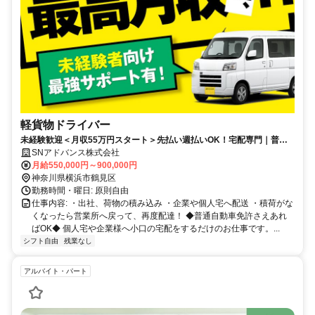
軽貨物ドライバー
未経験歓迎＜月収55万円スタート＞先払い週払いOK！宅配専門｜普通
免許のみでOK｜格安車両レンタル有り◎
SNアドバンス株式会社
月給550,000円～900,000円
神奈川県横浜市鶴見区
勤務時間・曜日: 原則自由
仕事内容: ・出社、荷物の積み込み ・企業や個人宅へ配送 ・積荷がな
くなったら営業所へ戻って、再度配達！ ◆普通自動車免許さえあれ
ばOK◆ 個人宅や企業様へ小口の宅配をするだけのお仕事です。...
シフト自由
残業なし
アルバイト・パート