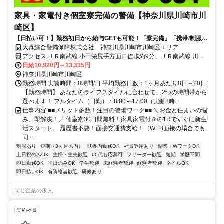
家具・家電付き個室寮完備の警備【神奈川県川崎市川
崎区】
【日払い可！】勤務初日から給与GETも可能！「寮完備」「携帯/制服貸
与」ですぐ働ける★直行直帰OK★
大真綜合警備保障株式会社 神奈川県川崎市川崎区エリア
アクセス ＪＲ南武線 小田栄尻手方面口徒歩約9分、ＪＲ南武線 川崎
新町徒歩約11分、ＪＲ京浜東北線 川崎中央東口徒歩約33分 神奈川県
日給10,920円～13,335円
川崎市川崎区エリア(扇町駅、大川駅、小田栄駅)
神奈川県川崎市川崎区
勤務時間 実働時間：8時間/日 平均勤務日数：1ヶ月あたり8日～20日
【勤務時間】 あなたのライフスタイルに合わせて、2つの時間帯から
選べます！ フルタイム（日勤）：8:00～17:00（実働8時...
仕事内容 ■■メリット多数！注目の警備ワーク■■ ＼お金と住まいの悩
み、即解決！／ 個室寮30日間無料！家具家電付きの1Rですぐに新生
活スタート。 履歴書不要！面接交通費支給！（WEB面接の場合でも
同...
制服あり
短期（3ヵ月以内）
扶養内勤務OK
社員登用あり
副業・WワークOK
土日祝のみOK
主婦・主夫歓迎
60代も応募可
フリーター歓迎
短期
学歴不問
即日勤務OK
平日のみOK
学生歓迎
未経験者歓迎
経験者歓迎
ネイルOK
即日払いOK
有資格者歓迎
研修あり
同じ企業の求人
契約社員