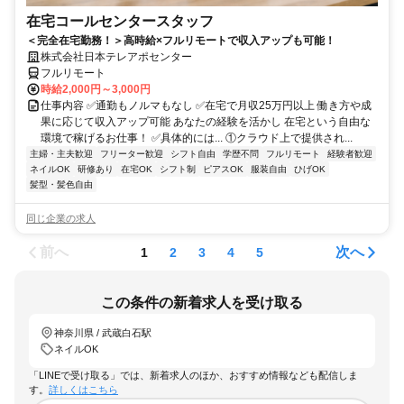
在宅コールセンタースタッフ
＜完全在宅勤務！＞高時給×フルリモートで収入アップも可能！
株式会社日本テレアポセンター
フルリモート
時給2,000円～3,000円
仕事内容 ✅通勤もノルマもなし ✅在宅で月収25万円以上 働き方や成
果に応じて収入アップ可能 あなたの経験を活かし 在宅という自由な
環境で稼げるお仕事！ ✅具体的には... ①クラウド上で提供され...
主婦・主夫歓迎
フリーター歓迎
シフト自由
学歴不問
フルリモート
経験者歓迎
ネイルOK
研修あり
在宅OK
シフト制
ピアスOK
服装自由
ひげOK
髪型・髪色自由
同じ企業の求人
前へ
次へ
1
2
3
4
5
この条件の新着求人を受け取る
神奈川県 / 武蔵白石駅
ネイルOK
「LINEで受け取る」では、新着求人のほか、おすすめ情報なども配信しま
す。
詳しくはこちら