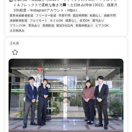
ト＆フレックスで柔軟な働き方🏢 ✨土日休み(年休130日)、残業月
10h程度 ✅Instagramアカウント ↓ https:/...
業界未経験者歓迎
フリーター歓迎
学歴不問
固定時間制
転勤なし
経験不問
未経験者歓迎
フルリモート
ネイルOK
残業なし
在宅OK
賞与あり
ブランクOK
育休あり
長期歓迎
駅近5分以内
長期休暇あり
ピアスOK
土日祝休み
正社員