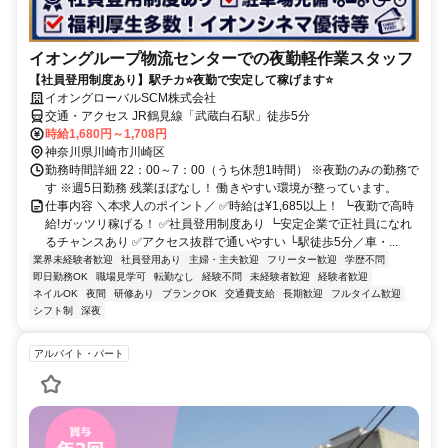
イオングループ物流センターでの夜勤軽作業スタッフ
【社員登用制度あり】駅チカ⭐夜勤で安定して稼げます⭐
イオングローバルSCM株式会社
交通・アクセス JR鶴見線「武蔵白石駅」徒歩5分
時給1,680円～1,708円
神奈川県川崎市川崎区
勤務時間詳細 22：00～7：00（うち休憩1時間） ※夜勤のみの勤務で
す ※週5日勤務 残業ほぼなし！ 働きやすい環境が整っています。
仕事内容 ＼本求人のポイント／ ✅時給は¥1,685以上！ ┗夜勤で高時
給!ガッツリ稼げる！ ✅社員登用制度あり ┗安定企業で正社員になれ
るチャンスあり ✅アクセス抜群で通いやすい └駅徒歩5分／車・...
業界未経験者歓迎
社員登用あり
主婦・主夫歓迎
フリーター歓迎
学歴不問
即日勤務OK
職場見学可
転勤なし
経験不問
未経験者歓迎
経験者歓迎
ネイルOK
夜間
研修あり
ブランクOK
交通費支給
長期歓迎
フルタイム歓迎
シフト制
深夜
アルバイト・パート