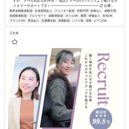
すが、メール対応も約半分！ 電話とメールのバランスよく働けるカ
スタマーサポートです♪ ━━━━━━━━━━━━━━ 📋 仕事...
業界未経験者歓迎
社員登用あり
フリーター歓迎
学歴不問
転勤なし
経験不問
未経験者歓迎
フルリモート
経験者歓迎
ネイルOK
夜間
研修あり
在宅OK
ブランクOK
育休あり
交通費支給
長期歓迎
シフト制
深夜
ピアスOK
正社員