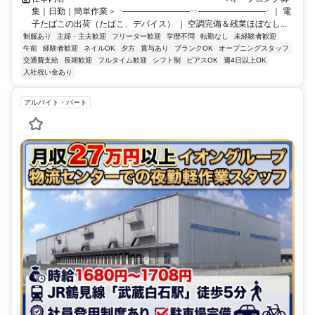
集｜日勤｜簡単作業＞ ･――――――――･･――――――――･ ｜ 電
子たばこの出荷（たばこ、デバイス） ｜ 空調完備＆残業ほぼなし...
制服あり
主婦・主夫歓迎
フリーター歓迎
学歴不問
転勤なし
未経験者歓迎
午前
経験者歓迎
ネイルOK
夕方
賞与あり
ブランクOK
オープニングスタッフ
交通費支給
長期歓迎
フルタイム歓迎
シフト制
ピアスOK
週4日以上OK
入社祝い金あり
アルバイト・パート