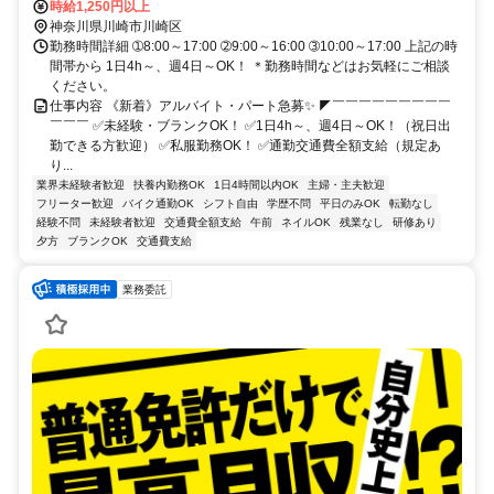
時給1,250円以上
神奈川県川崎市川崎区
勤務時間詳細 ➀8:00～17:00 ➁9:00～16:00 ➂10:00～17:00 上記の時
間帯から 1日4h～、週4日～OK！ ＊勤務時間などはお気軽にご相談
ください。
仕事内容 《新着》アルバイト・パート急募✨ ◤￣￣￣￣￣￣￣￣￣
￣￣￣ ✅未経験・ブランクOK！ ✅1日4h～、週4日～OK！（祝日出
勤できる方歓迎） ✅私服勤務OK！ ✅通勤交通費全額支給（規定あ
り...
業界未経験者歓迎
扶養内勤務OK
1日4時間以内OK
主婦・主夫歓迎
フリーター歓迎
バイク通勤OK
シフト自由
学歴不問
平日のみOK
転勤なし
経験不問
未経験者歓迎
交通費全額支給
午前
ネイルOK
残業なし
研修あり
夕方
ブランクOK
交通費支給
業務委託