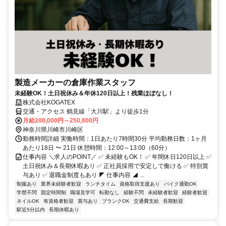
製造メーカーの倉庫作業スタッフ
未経験OK！土日祝休み＆年休120日以上！残業ほぼなし！
株式会社KOGATEX
交通・アクセス 鶴見線「大川駅」より徒歩1分
月給200,000円～250,000円
神奈川県川崎市川崎区
勤務時間詳細 実働時間：1日あたり7時間30分 平均勤務日数：1ヶ月
あたり18日 〜 21日 休憩時間：12:00～13:00（60分）
仕事内容 ＼求人のPOINT／ ✅ 未経験もOK！ ✅ 年間休日120日以上 ✅
土日祝休み＆長期休暇あり ✅ 正社員採用で安定して働ける ✅ 特別賞
与あり ✅ 退職金制度もあり ◤ 仕事内容 ◢ ...
制服あり
業界未経験者歓迎
ランチタイム
資格取得支援あり
バイク通勤OK
学歴不問
固定時間制
職場見学可
転勤なし
経験不問
未経験者歓迎
経験者歓迎
ネイルOK
有資格者歓迎
賞与あり
ブランクOK
交通費支給
長期歓迎
駅近5分以内
長期休暇あり