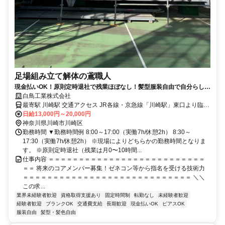
足場組み立て解体の鳶職人
現金払いOK！原則定時退社で残業ほぼなし！髪型服装自由で自分らしく
働ける正社員の足場鳶
白鳥工業株式会社
最寄駅 川崎駅 交通アクセス JR各線・京急線「川崎駅」東口より臨港
バス（川28・川30系統など）で約13分 →「京町」バス停を降りたら
日給13,000円～20,000円
神奈川県川崎市川崎区
目の前（徒歩1分）！ ・車/バイク通勤OK
勤務時間 ▼勤務時間例 8:00～17:00（実働7h/休憩2h） 8:30～
17:30（実働7h/休憩2h） ※現場によりどちらかの勤務時間となりま
す。 ※原則定時退社（残業は月0〜10時間...
仕事内容 ＝＝＝＝＝＝＝＝＝＝＝＝＝＝＝＝＝＝＝＝＝＝＝＝＝＝
＝＝ 将来のコアメンバー募集！ゼネコン等から指名を受ける技術力
＝＝＝＝＝＝＝＝＝＝＝＝＝＝＝＝＝＝＝＝＝＝＝＝＝＝＝＝ ＼＼
この求...
業界未経験者歓迎
資格取得支援あり
固定時間制
転勤なし
未経験者歓迎
経験者歓迎
ブランクOK
交通費支給
長期歓迎
現金払いOK
ピアスOK
服装自由
髪型・髪色自由