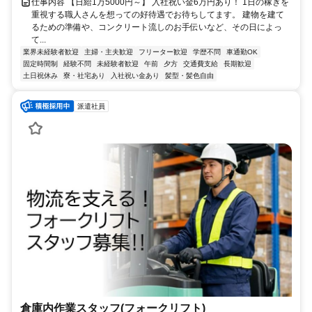
仕事内容 【日給1万5000円～】 入社祝い金6万円あり！ 1日の稼ぎを
重視する職人さんを想っての好待遇でお待ちしてます。 建物を建て
るための準備や、コンクリート流しのお手伝いなど、その日によっ
て...
業界未経験者歓迎
主婦・主夫歓迎
フリーター歓迎
学歴不問
車通勤OK
固定時間制
経験不問
未経験者歓迎
午前
夕方
交通費支給
長期歓迎
土日祝休み
寮・社宅あり
入社祝い金あり
髪型・髪色自由
派遣社員
倉庫内作業スタッフ(フォークリフト)