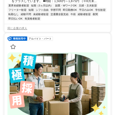
をプラスしています。 ■時給：1,500円～1,875円 （※8月末...
業界未経験者歓迎
短期（3ヵ月以内）
副業・WワークOK
主婦・主夫歓迎
フリーター歓迎
短期
シフト自由
学歴不問
即日勤務OK
平日のみOK
学生歓迎
転勤なし
経験不問
未経験者歓迎
交通費全額支給
午前
経験者歓迎
夜間
即日払いOK
有資格者歓迎
同じ企業の求人
アルバイト・パート