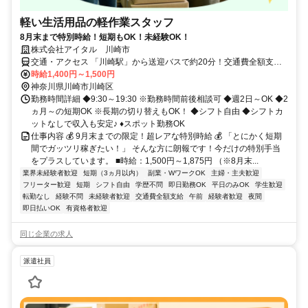
軽い生活用品の軽作業スタッフ
8月末まで特別時給！短期もOK！未経験OK！
株式会社アイタル 川崎市
交通・アクセス 「川崎駅」から送迎バスで約20分！交通費全額支給
◎
時給1,400円～1,500円
神奈川県川崎市川崎区
勤務時間詳細 ◆9:30～19:30 ※勤務時間前後相談可 ◆週2日～OK ◆2
ヵ月～の短期OK ※長期の切り替えもOK！ ◆シフト自由 ◆シフトカ
ットなしで収入も安定♪ ♦スポット勤務OK
仕事内容 💰 9月末までの限定！超レアな特別時給 💰 「とにかく短期
間でガッツリ稼ぎたい！」 そんな方に朗報です！今だけの特別手当
をプラスしています。 ■時給：1,500円～1,875円 （※8月末...
業界未経験者歓迎
短期（3ヵ月以内）
副業・WワークOK
主婦・主夫歓迎
フリーター歓迎
短期
シフト自由
学歴不問
即日勤務OK
平日のみOK
学生歓迎
転勤なし
経験不問
未経験者歓迎
交通費全額支給
午前
経験者歓迎
夜間
即日払いOK
有資格者歓迎
同じ企業の求人
派遣社員