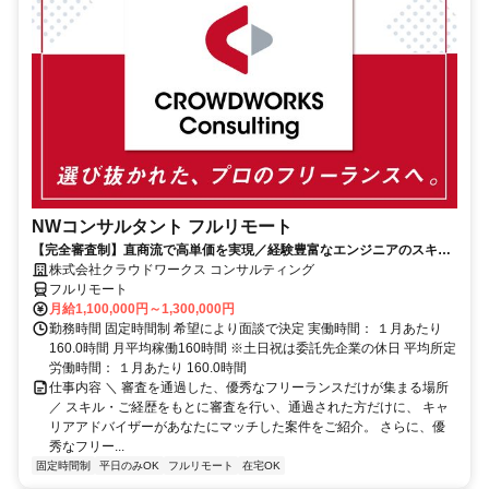
NWコンサルタント フルリモート
【完全審査制】直商流で高単価を実現／経験豊富なエンジニアのスキル
に合致した案件を多数保有
株式会社クラウドワークス コンサルティング
フルリモート
月給1,100,000円～1,300,000円
勤務時間 固定時間制 希望により面談で決定 実働時間： １月あたり
160.0時間 月平均稼働160時間 ※土日祝は委託先企業の休日 平均所定
労働時間： １月あたり 160.0時間
仕事内容 ＼ 審査を通過した、優秀なフリーランスだけが集まる場所
／ スキル・ご経歴をもとに審査を行い、通過された方だけに、 キャ
リアアドバイザーがあなたにマッチした案件をご紹介。 さらに、優
秀なフリー...
固定時間制
平日のみOK
フルリモート
在宅OK