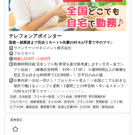
テレフォンアポインター
面接～就業後まで完全リモート✨先輩の95％が子育て中のママ♫
ヴァンテージマネジメント株式会社
フルリモート
時給1,226円～1,920円
勤務時間詳細 完全シフト制 希望を最大限考慮します♫ ⏰月～金でシ
フト自由！ （稼働目安時間： 9:00～17:00 ） ※週9時間以上の稼働を
想定 ⏰お好きな時間帯で1日3時間～！ ⏰平日のみの週...
仕事内容 ✨出社一切ナシ！フルリモート求人！ ✨全国どこでも好きな
場所で働ける♫ ✨シフト柔軟！1週間ごとの申告制 ✨今いるスタッフ
の95％が子育てママ ༶ ༶ ༶ ༶ ༶ ༶ ༶ ༶ ༶ ༶ ༶ ༶...
主婦・主夫歓迎
フリーター歓迎
シフト自由
学歴不問
即日勤務OK
フルリモート
経験者歓迎
ネイルOK
在宅OK
ブランクOK
長期歓迎
シフト制
ピアスOK
服装自由
履歴書不要
友達と応募OK
ひげOK
髪型・髪色自由
業務委託