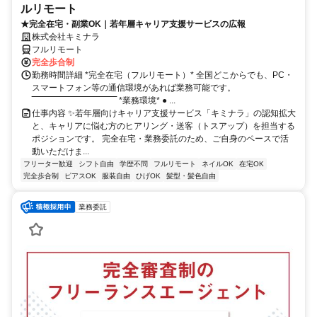
ルリモート
★完全在宅・副業OK｜若年層キャリア支援サービスの広報
株式会社キミナラ
フルリモート
完全歩合制
勤務時間詳細 *完全在宅（フルリモート）* 全国どこからでも、PC・
スマートフォン等の通信環境があれば業務可能です。
‾‾‾‾‾‾‾‾‾‾‾‾‾‾‾‾‾‾‾‾‾‾‾‾‾‾‾‾‾‾ *業務環境* ● ...
仕事内容 ✨若年層向けキャリア支援サービス「キミナラ」の認知拡大
と、キャリアに悩む方のヒアリング・送客（トスアップ）を担当する
ポジションです。 完全在宅・業務委託のため、ご自身のペースで活
動いただけま...
フリーター歓迎
シフト自由
学歴不問
フルリモート
ネイルOK
在宅OK
完全歩合制
ピアスOK
服装自由
ひげOK
髪型・髪色自由
業務委託