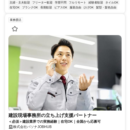
主婦・主夫歓迎
フリーター歓迎
学歴不問
フルリモート
経験者歓迎
ネイルOK
在宅OK
ブランクOK
長期歓迎
ピアスOK
服装自由
ひげOK
髪型・髪色自由
業務委託
建設現場事務所の立ち上げ支援パートナー
＜必須＞建設業界での実務経験｜在宅OK｜全国から応募可
株式会社パソナJOBHUB