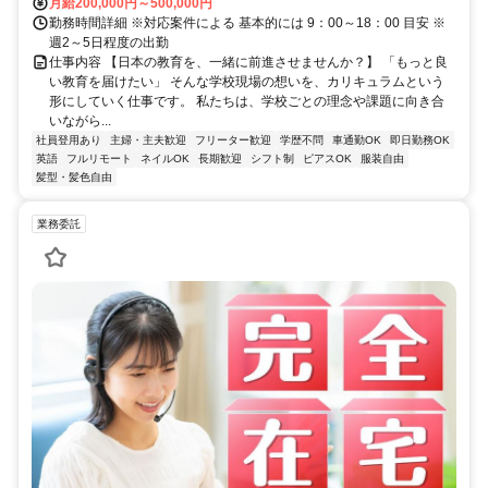
月給200,000円～500,000円
勤務時間詳細 ※対応案件による 基本的には 9：00～18：00 目安 ※
週2～5日程度の出勤
仕事内容 【日本の教育を、一緒に前進させませんか？】 「もっと良
い教育を届けたい」 そんな学校現場の想いを、カリキュラムという
形にしていく仕事です。 私たちは、学校ごとの理念や課題に向き合
いながら...
社員登用あり
主婦・主夫歓迎
フリーター歓迎
学歴不問
車通勤OK
即日勤務OK
英語
フルリモート
ネイルOK
長期歓迎
シフト制
ピアスOK
服装自由
髪型・髪色自由
業務委託