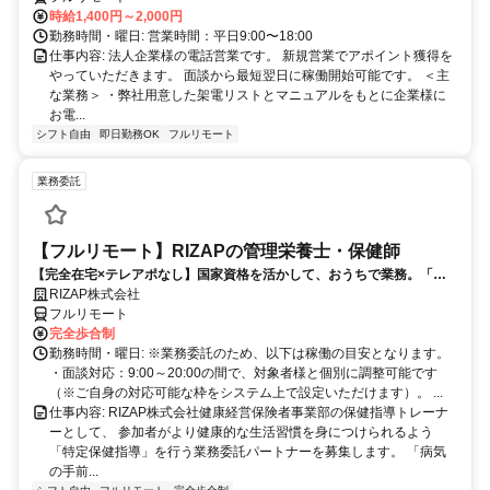
時給1,400円～2,000円
勤務時間・曜日: 営業時間：平日9:00〜18:00
仕事内容: 法人企業様の電話営業です。 新規営業でアポイント獲得を
やっていただきます。 面談から最短翌日に稼働開始可能です。 ＜主
な業務＞ ・弊社用意した架電リストとマニュアルをもとに企業様に
お電...
シフト自由
即日勤務OK
フルリモート
業務委託
【フルリモート】RIZAPの管理栄養士・保健師
【完全在宅×テレアポなし】国家資格を活かして、おうちで業務。「も
う一つの安心」を。主婦・Wワーカー活躍中！「平日の日中だけ」「夕
RIZAP株式会社
方以降の数時間だけ」など、生活リズムに合わせた時間調整が可能で
フルリモート
す。1件ごとの成果報酬型だから、頑張った分だけ手応えのある収入
完全歩合制
に。充実のサポート体制で、安心の在宅ワークを始めませんか？
勤務時間・曜日: ※業務委託のため、以下は稼働の目安となります。
・面談対応：9:00～20:00の間で、対象者様と個別に調整可能です
（※ご自身の対応可能な枠をシステム上で設定いただけます）。 ...
仕事内容: RIZAP株式会社健康経営保険者事業部の保健指導トレーナ
ーとして、 参加者がより健康的な生活習慣を身につけられるよう
「特定保健指導」を行う業務委託パートナーを募集します。 「病気
の手前...