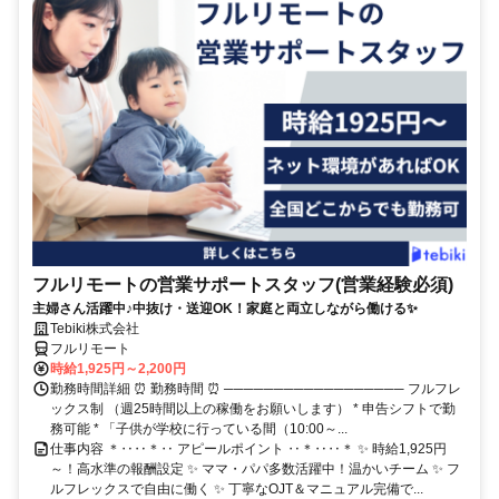
フルリモートの営業サポートスタッフ(営業経験必須)
主婦さん活躍中♪中抜け・送迎OK！家庭と両立しながら働ける✨
Tebiki株式会社
フルリモート
時給1,925円～2,200円
勤務時間詳細 ⏰ 勤務時間 ⏰ ────────────────── フルフレ
ックス制 （週25時間以上の稼働をお願いします） * 申告シフトで勤
務可能 * 「子供が学校に行っている間（10:00～...
仕事内容 ＊‥‥＊‥ アピールポイント ‥＊‥‥＊ ✨ 時給1,925円
～！高水準の報酬設定 ✨ ママ・パパ多数活躍中！温かいチーム ✨ フ
ルフレックスで自由に働く ✨ 丁寧なOJT＆マニュアル完備で...