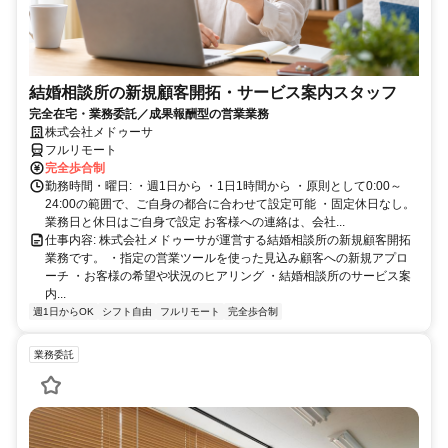
結婚相談所の新規顧客開拓・サービス案内スタッフ
完全在宅・業務委託／成果報酬型の営業業務
株式会社メドゥーサ
フルリモート
完全歩合制
勤務時間・曜日: ・週1日から ・1日1時間から ・原則として0:00～
24:00の範囲で、ご自身の都合に合わせて設定可能 ・固定休日なし。
業務日と休日はご自身で設定 お客様への連絡は、会社...
仕事内容: 株式会社メドゥーサが運営する結婚相談所の新規顧客開拓
業務です。 ・指定の営業ツールを使った見込み顧客への新規アプロ
ーチ ・お客様の希望や状況のヒアリング ・結婚相談所のサービス案
内...
週1日からOK
シフト自由
フルリモート
完全歩合制
業務委託