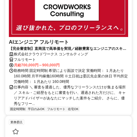
AIエンジニア フルリモート
【完全審査制】直商流で高単価を実現／経験豊富なエンジニアのスキル
に合致した案件を多数保有
株式会社クラウドワークス コンサルティング
フルリモート
月給700,000円～900,000円
勤務時間 固定時間制 希望により面談で決定 実働時間： １月あたり
160.0時間 月平均稼働160時間 ※土日祝は委託先企業の休日 平均所定
労働時間： １月あたり 160.0時間
仕事内容 ＼ 審査を通過した、優秀なフリーランスだけが集まる場所
／ スキル・ご経歴をもとに審査を行い、通過された方だけに、 キャ
リアアドバイザーがあなたにマッチした案件をご紹介。 さらに、優
秀なフリー...
固定時間制
平日のみOK
フルリモート
在宅OK
業務委託