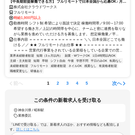
【中長期前提稼働できる方】 フルリモートで日本全国から応募OK♪ 月稼
働80時間で安定収入！
株式会社クラウドワークス
フルリモート
時給1,900円以上
勤務時間 シフト制 希望により面談で決定 稼働時間帯／9:00～17:00
希望する働き方／上記の時間帯を中心に、チームと密に連携を取りな
がら業務を進めていただける方を募集します。 想定稼働量／平...
仕事内容 ＝＝＝＝＝＝＝＝＝＝＝＝＝＝＝ ＼＼ 日本全国どこでも働
ける ／／ ★★ フルリモートのお仕事 ★★ ＝＝＝＝＝＝＝＝＝＝＝
＝＝＝＝ 営業代行事業をされている企業様をしている企業での営...
業界未経験者歓迎
短期（3ヵ月以内）
副業・WワークOK
1日4時間以内OK
主婦・主夫歓迎
短期
早朝
シフト自由
午後
学歴不問
平日のみOK
転勤なし
未経験者歓迎
フルリモート
経験者歓迎
ネイルOK
残業なし
有資格者歓迎
職種変更なし
研修あり
前へ
次へ
1
2
3
4
5
この条件の新着求人を受け取る
神奈川県 / 昭和駅
業務委託
「LINEで受け取る」では、新着求人のほか、おすすめ情報なども配信しま
す。
詳しくはこちら