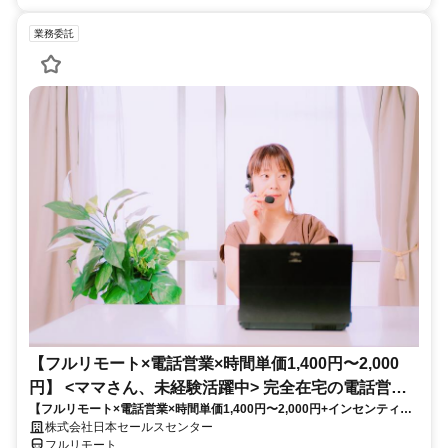
業務委託
【フルリモート×電話営業×時間単価1,400円〜2,000
円】 <ママさん、未経験活躍中> 完全在宅の電話営業
【フルリモート×電話営業×時間単価1,400円〜2,000円+インセンティブ
で家庭と仕事の両立を実現
あり】 ＜ママさん、未経験活躍中＞ 完全在宅の電話営業で家庭と仕事の
株式会社日本セールスセンター
両立を実現
フルリモート