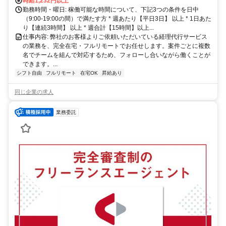
時給1,232円以上
勤務時間・曜日: 稼働可能な時間について、下記3つの条件を日中
（9:00-19:00の間）で満たす方 * 週あたり【平日3日】 以上 * 1日あた
り【連続3時間】 以上 * 週合計【15時間】以上...
仕事内容: 弊社のお客様よりご依頼いただいている経理代行サービス
の業務を、完全在宅・フルリモートでお任せします。案件ごとに複数
名でチームを組んで対応するため、フォローし合いながら働くことが
できます。...
シフト自由
フルリモート
在宅OK
昇給あり
同じ企業の求人
業務委託