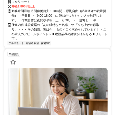
フルリモート
時給1,800円以上
勤務時間詳細 月間稼働目安：10時間～ 原則自由（納期遵守の裁量労
働） ・平日日中（9:00-18:00）に 連絡がつきやすい方を歓迎しま
す。 ・作業自体は夜間や早朝、土日もOK。 ・「週3日」「午...
仕事内容 建設現場の「あの独特な空気感」や 「立ち上げの段取
り」・・・ その知識、実は今、 ものすごく求められています！ ＜こ
の求人のアピールポイント＞ ■ 建設業界の経験が活かせる ■ リモート
可...
フルリモート
経験者歓迎
在宅OK
業務委託