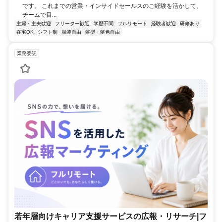
です。 これまでの営業・インサイドセールスのご経験を活かして、
チームで目...
主婦・主夫歓迎
フリーター歓迎
学歴不問
フルリモート
経験者歓迎
研修あり
在宅OK
シフト制
服装自由
髪型・髪色自由
業務委託
若年層向けキャリア支援サービスの広報・リサーチ|フ