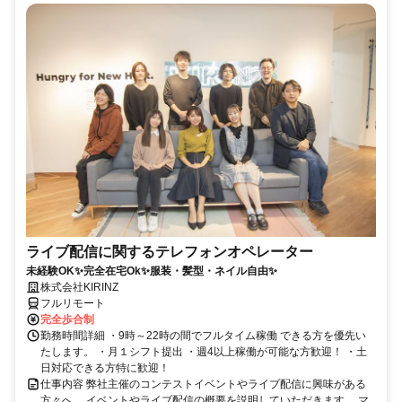
ライブ配信に関するテレフォンオペレーター
未経験OK✨完全在宅Ok✨服装・髪型・ネイル自由✨
株式会社KIRINZ
フルリモート
完全歩合制
勤務時間詳細 ・9時～22時の間でフルタイム稼働 できる方を優先い
たします。 ・月１シフト提出 ・週4以上稼働が可能な方歓迎！ ・土
日対応できる方特に歓迎！
仕事内容 弊社主催のコンテストイベントやライブ配信に興味がある
方々へ、 イベントやライブ配信の概要を説明していただきます。 マ