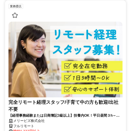
業務委託
完全リモート経理スタッフ/子育て中の方も歓迎/出社
不要
【経理事務経験または日商簿記3級以上】扶養内OK！平日昼間３h～。
完全在宅で育児・介護中の方も大歓迎♪
メリービズ株式会社
フルリモート