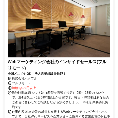
Webマーケティング会社のインサイドセールス(フル
リモート)
全国どこでもOK！法人営業経験者歓迎！
株式会社ハタフル
フルリモート
時給1,500円以上
勤務時間詳細 シフト制（希望を面談で決定） 9時～18時のあいだ
で、週4日以上・1日6時間以上が目安です。曜日・時間帯はあなたの
ご都合に合わせてご相談しながら決めましょう。 ※補足 業務委託契
約です...
仕事内容 地方企業の成長を支援するWebマーケティング会社・ハタ
フルで、当社Webサービスを企業さまへご案内する営業架電のお仕事