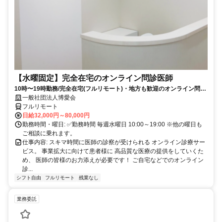
【水曜固定】完全在宅のオンライン問診医師
10時〜19時勤務/完全在宅(フルリモート)・地方も歓迎のオンライン問診
業務
一般社団法人博愛会
フルリモート
日給32,000円～80,000円
勤務時間・曜日: ✅勤務時間 毎週水曜日 10:00～19:00 ※他の曜日も
ご相談に乗れます。
仕事内容: スキマ時間に医師の診察が受けられる オンライン診療サー
ビス。 事業拡大に向けて患者様に 高品質な医療の提供をしていくた
め、 医師の皆様のお力添えが必要です！ ご自宅などでのオンライン
診...
シフト自由
フルリモート
残業なし
業務委託