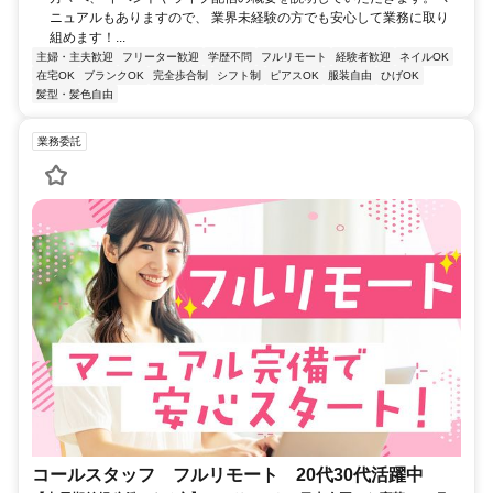
ニュアルもありますので、 業界未経験の方でも安心して業務に取り
組めます！...
主婦・主夫歓迎
フリーター歓迎
学歴不問
フルリモート
経験者歓迎
ネイルOK
在宅OK
ブランクOK
完全歩合制
シフト制
ピアスOK
服装自由
ひげOK
髪型・髪色自由
業務委託
コールスタッフ フルリモート 20代30代活躍中