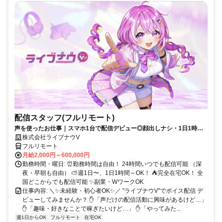
配信スタッフ(フルリモート)
声を使ったお仕事｜スマホ1台で配信デビュー◎顔出しナシ・1日1時間
～OK♪
株式会社ライブナウV
フルリモート
月給2,000円～600,000円
勤務時間・曜日: ⏰勤務時間は自由！ 24時間いつでも配信可能 （深
夜・早朝も自由） ⛅週1日〜、1日1時間～OK！ ⛺完全在宅OK！ 全
国どこからでも配信可能 ✨副業・WワークOK
仕事内容: ＼✨未経験・初心者OK✨／ "ライブナウV"でボイス配信 デ
ビューしてみませんか？ ✋「声だけの配信活動に興味があるけど…」
✋「趣味・好きなことで稼ぎたいけど…」 ✋「やってみた...
週1日からOK
フルリモート
在宅OK