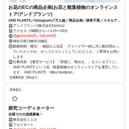
お花のECの商品企画(お花と観葉植物のオンラインス
トア/アンドプランツ)
AND PLANTS／Instagram17万人超／商品企画／接客不要／スキルアッ
プ
アンドプランツ(株式会社Domuz)
アクセス: 川崎駅からバス15〜20分
月給200,000円～500,000円
神奈川県川崎市川崎区
勤務時間・曜日: ・相談の上決定 ・アドバイザー的に月に数日関わっ
ていただくのか、がっつりコミットしていただくか、ご希望をお伺い
します。
仕事内容: 【運営サービス】 『部屋に、眺めを。』をコンセプトに、
AND PLANTS という花・観葉植物のオンラインストアを運営してい
ます。 AND PLANTS https://andplan...
交通費支給
昇給あり
業務委託
探究コーディネーター
全国での大規模募集！
株式会社ミエタ
フルリモート