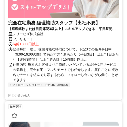
完全在宅勤務 経理補助スタッフ【出社不要】
【経理経験または日商簿記3級以上】スキルアップできる！平日昼間３h
～。完全在宅で育児・介護中の方も大歓迎♪
メリービズ株式会社
フルリモート
時給1,232円以上
勤務時間・曜日: 稼働可能な時間について、下記3つの条件を日中
（9:00-19:00の間）で満たす方 * 週あたり【平日3日】 以上 * 1日あた
り【連続3時間】 以上 * 週合計【15時間】以上...
仕事内容: 弊社のお客様よりご依頼いただいている経理代行サービス
の業務を、完全在宅・フルリモートでお任せします。案件ごとに複数
名でチームを組んで対応するため、フォローし合いながら働くことが
できます。...
シフト自由
フルリモート
在宅OK
昇給あり
同じ企業の求人
業務委託