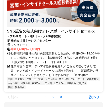
SNS広告の法人向けテレアポ・インサイドセールス
＜フルリモート＞週1日～・月20時間程度
株式会社日本テレアポセンター
フルリモート
時給1,400円～2,000円
勤務時間詳細 法人向けの架電業務となるため、 平日9:00～18:00を中
心に ご稼働いただきます。 【稼働目安】 ■月20～25時間程度 ■週4～
5時間程度 【稼働イメージ】 ・平日週1日 × ...
仕事内容 ＼営業・テレアポ経験者募集！／ これまで培ってきた 営
業・テレアポ・ インサイドセールス経験を活かして、 SNS広告の営
業にチャレンジしませんか？ お任せするのは、 「Instagram...
主婦・主夫歓迎
フリーター歓迎
シフト自由
学歴不問
フルリモート
経験者歓迎
ネイルOK
研修あり
在宅OK
シフト制
ピアスOK
服装自由
ひげOK
髪型・髪色自由
前へ
次へ
1
2
3