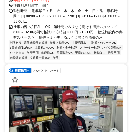
時給1,350円～1,500円
神奈川県川崎市川崎区
勤務時間 ・勤務曜日：月・火・水・木・金・土・日・祝 ・勤務時
間： [1] 08:00～16:30 [2] 08:00～15:00 [3] 08:00～12:00 [4] 08:00～
11:00 [...
仕事内容 ＼1日3h～OK！短時間でムリなく働ける清掃スタッフ／
8:00～16:00の間で相談OK◎時給1300円～1500円！ 物流施設内の共
有スペースを、 気持ちよく使えるように整える清掃のお...
制服あり
業界未経験者歓迎
扶養内勤務OK
社員登用あり
副業・WワークOK
1日4時間以内OK
土日祝のみOK
主婦・主夫歓迎
フリーター歓迎
バイク通勤OK
シフト自由
学歴不問
車通勤OK
即日勤務OK
平日のみOK
転勤なし
経験不問
未経験者歓迎
交通費全額支給
午前
アルバイト・パート