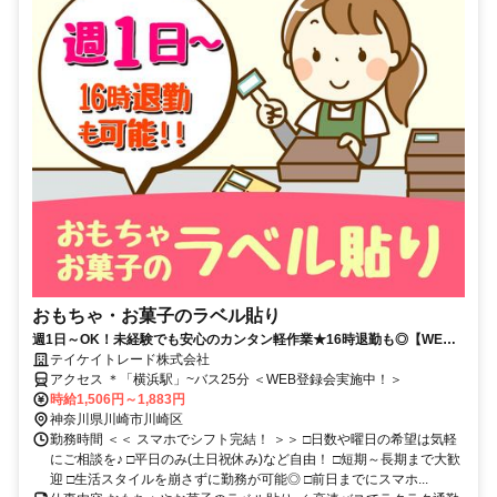
おもちゃ・お菓子のラベル貼り
週1日～OK！未経験でも安心のカンタン軽作業★16時退勤も◎【WEB
登録会実施中】
テイケイトレード株式会社
アクセス ＊「横浜駅」~バス25分 ＜WEB登録会実施中！＞
時給1,506円～1,883円
神奈川県川崎市川崎区
勤務時間 ＜＜ スマホでシフト完結！ ＞＞ □日数や曜日の希望は気軽
にご相談を♪ □平日のみ(土日祝休み)など自由！ □短期～長期まで大歓
迎 □生活スタイルを崩さずに勤務が可能◎ □前日までにスマホ...