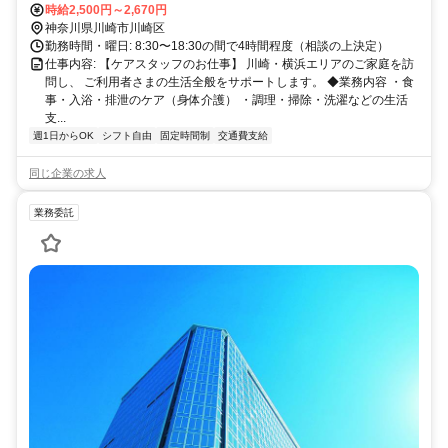
時給2,500円～2,670円
神奈川県川崎市川崎区
勤務時間・曜日: 8:30〜18:30の間で4時間程度（相談の上決定）
仕事内容: 【ケアスタッフのお仕事】 川崎・横浜エリアのご家庭を訪
問し、 ご利用者さまの生活全般をサポートします。 ◆業務内容 ・食
事・入浴・排泄のケア（身体介護） ・調理・掃除・洗濯などの生活
支...
週1日からOK
シフト自由
固定時間制
交通費支給
同じ企業の求人
業務委託