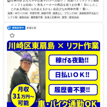
仕事内容 おもちゃやお菓子のラベル貼り ／ 高速バスでラクラク通勤
☆ シフトは自由♪ ＼ 有名メーカーの商品を扱うお仕事！ 目にしたこ
とのある商品にも出会えるかも♪ 会話少なめ簡単作業！ 重い...
副業・WワークOK
学歴不問
経験不問
残業なし
ブランクOK
資格取得手当あり
シフト制
服装自由
履歴書不要
友達と応募OK
髪型・髪色自由
派遣社員