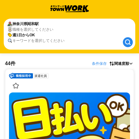
神奈川県
神奈川県
昭和駅
昭和駅
職種を選択してください
週1日からOK
週1日からOK
キーワードを選択してください
44件
条件保存
関連度順
派遣社員