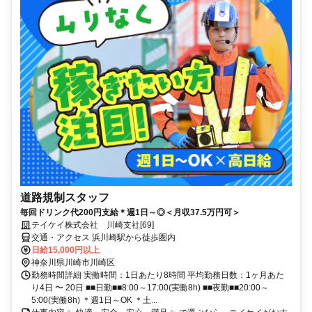
道路規制スタッフ
毎回ドリンク代200円支給＊週1日～◎＜月収37.5万円可＞
テイケイ株式会社 川崎支社[69]
交通・アクセス 浜川崎駅から徒歩圏内
日給15,000円以上
神奈川県川崎市川崎区
勤務時間詳細 実働時間：1日あたり8時間 平均勤務日数：1ヶ月あた
り4日 〜 20日 ■■日勤■■8:00～17:00(実働8h) ■■夜勤■■20:00～
5:00(実働8h) ＊週1日～OK ＊土...