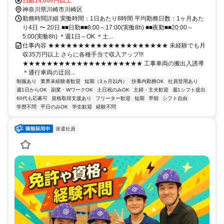
日給14,000円以上
神奈川県川崎市川崎区
勤務時間詳細 実働時間：1日あたり8時間 平均勤務日数：1ヶ月あた
り4日 〜 20日 ■■日勤■■8:00～17:00(実働8h) ■■夜勤■■20:00～
5:00(実働8h) ＊週1日～OK ＊土...
仕事内容 ★★★★★★★★★★★★★★★★★★★★ 未経験でも月
収35万円以上 さらに各種手当で収入アップ!!!
★★★★★★★★★★★★★★★★★★★★ 工事車両の搬出入誘導
＊通行車両の迂回...
制服あり
業界未経験者歓迎
短期（3ヵ月以内）
扶養内勤務OK
社員登用あり
週1日からOK
副業・WワークOK
土日祝のみOK
主婦・主夫歓迎
週1シフト提出
60代も応募可
資格取得支援あり
フリーター歓迎
短期
早朝
シフト自由
学歴不問
平日のみOK
学生歓迎
経験不問
派遣社員