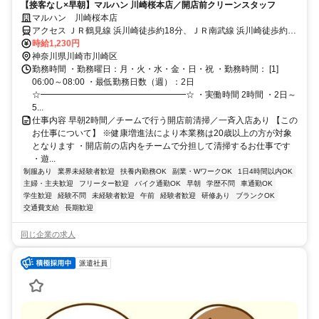
【接客なし×早朝】マルハン 川崎桜本店／開店前クリーンスタッフ
マルハン 川崎桜本店
アクセス ＪＲ鶴見線 浜川崎徒歩約18分、ＪＲ南武線 浜川崎徒歩約18
分、ＪＲ鶴見線 昭和徒歩約19分 浜川崎駅から自転車で11分
時給1,230円
神奈川県川崎市川崎区
勤務時間 ・勤務曜日：月・火・水・金・日・祝 ・勤務時間： [1]
06:00～08:00 ・最低勤務日数（週）：2日
☆━━━━━━━━━━━━━━━━━☆ ・実働時間 2時間 ・2日～
5...
仕事内容 早朝2時間／チームで行う開店前清掃／一斉入店あり 【この
お仕事について】 ※健康増進法により本業務は20歳以上の方が対象
となります ・開店前の店内をチームで分担して清掃するお仕事です
・遊...
制服あり
業界未経験者歓迎
扶養内勤務OK
副業・WワークOK
1日4時間以内OK
主婦・主夫歓迎
フリーター歓迎
バイク通勤OK
早朝
学歴不問
車通勤OK
学生歓迎
経験不問
未経験者歓迎
午前
経験者歓迎
研修あり
ブランクOK
交通費支給
長期歓迎
同じ企業の求人
派遣社員