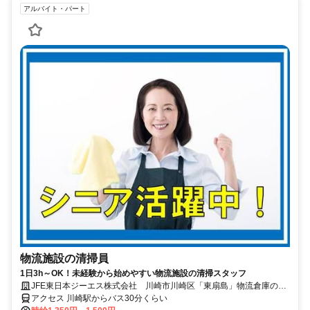
アルバイト・パート
物流施設の清掃員
1日3h～OK！未経験から始めやすい物流施設の清掃スタッフ
JFE東日本ジーエス株式会社 川崎市川崎区「東扇島」物流倉庫の日
常清掃
アクセス 川崎駅からバス30分くらい