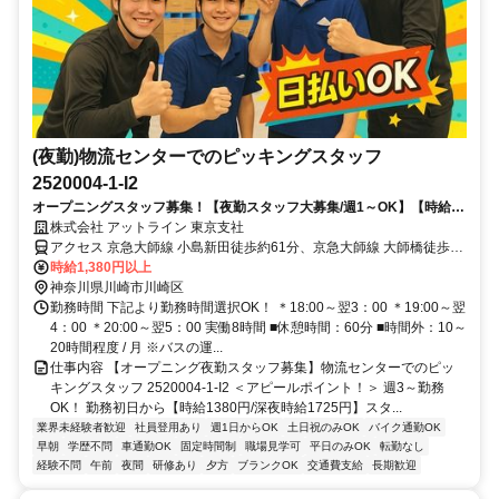
(夜勤)物流センターでのピッキングスタッフ
2520004-1-I2
オープニングスタッフ募集！【夜勤スタッフ大募集/週1～OK】【時給
1380円/深夜時給1725円】輸入食品の倉庫でコツコツ作業！
株式会社 アットライン 東京支社
アクセス 京急大師線 小島新田徒歩約61分、京急大師線 大師橋徒歩約
69分、京急大師線 東門前徒歩約71分 川崎駅よりバス【福岡運輸東京
時給1,380円以上
支店前】下車 徒歩5分 ※車・バイク通勤応相談※バスの運行時間終了
神奈川県川崎市川崎区
後は川崎駅まで無料送迎あり
勤務時間 下記より勤務時間選択OK！ ＊18:00～翌3：00 ＊19:00～翌
4：00 ＊20:00～翌5：00 実働8時間 ■休憩時間：60分 ■時間外：10～
20時間程度 / 月 ※バスの運...
仕事内容 【オープニング夜勤スタッフ募集】物流センターでのピッ
キングスタッフ 2520004-1-I2 ＜アピールポイント！＞ 週3～勤務
OK！ 勤務初日から【時給1380円/深夜時給1725円】スタ...
業界未経験者歓迎
社員登用あり
週1日からOK
土日祝のみOK
バイク通勤OK
早朝
学歴不問
車通勤OK
固定時間制
職場見学可
平日のみOK
転勤なし
経験不問
午前
夜間
研修あり
夕方
ブランクOK
交通費支給
長期歓迎