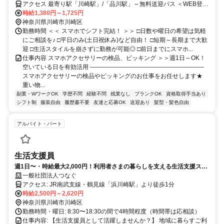
アクセス 最寄り駅「川崎駅」/「品川駅」～無料送迎バス ＜WEB登録
会実施中！＞
時給1,380円～1,725円
神奈川県川崎市川崎区
勤務時間 ＜＜ スマホでシフト完結！ ＞＞ □日数や曜日の希望は気軽
にご相談を♪ □平日のみ(土日祝休み)など自由！ □短期～長期まで大歓
迎 □生活スタイルを崩さずに勤務が可能◎ □前日までにスマホ...
仕事内容 スマホアクセサリーの検品、ピッキング ＞＞週1日～OK！
空いている日を有効活用 ―――――――――――――――――――
スマホアクセサリーの検品やピッキングのお仕事をお任せします★
重い物...
副業・WワークOK
学歴不問
経験不問
残業なし
ブランクOK
資格取得手当あり
シフト制
服装自由
履歴書不要
友達と応募OK
送迎あり
髪型・髪色自由
アルバイト・パート
生活支援員
週1日〜・時給最大2,000円！利用者さまの暮らしを支える生活支援スタ
ッフを募集
一般社団法人つなぐ
アクセス: JR南武支線・鶴見線「浜川崎駅」より徒歩1分
時給2,500円～2,620円
神奈川県川崎市川崎区
勤務時間・曜日: 8:30〜18:30の間で4時間程度（時間帯は応相談）
仕事内容: 【生活支援員として活躍しませんか？】 地域に暮らすご利