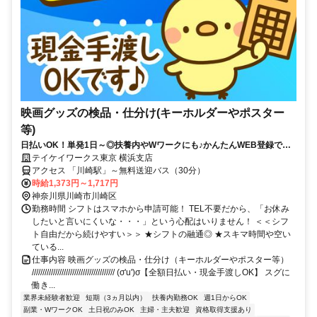
映画グッズの検品・仕分け(キーホルダーやポスター
等)
日払いOK！単発1日～◎扶養内やWワークにも♪かんたんWEB登録で好
きな時に働ける！
テイケイワークス東京 横浜支店
アクセス 「川崎駅」～無料送迎バス（30分）
時給1,373円～1,717円
神奈川県川崎市川崎区
勤務時間 シフトはスマホから申請可能！ TEL不要だから、「お休み
したいと言いにくいな・・・」という心配はいりません！ ＜＜シフ
ト自由だから続けやすい＞＞ ★シフトの融通◎ ★スキマ時間や空い
ている...
仕事内容 映画グッズの検品・仕分け（キーホルダーやポスター等）
/////////////////////////////////////// (σ'u')σ【全額日払い・現金手渡しOK】 スグに
働き...
業界未経験者歓迎
短期（3ヵ月以内）
扶養内勤務OK
週1日からOK
副業・WワークOK
土日祝のみOK
主婦・主夫歓迎
資格取得支援あり