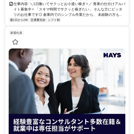
仕事内容: ＼1日働いてサクッとお小遣い稼ぎ✧／ 青果の仕分けアルバ
イト募集中✧ 「スキマ時間でサクッと稼ぎたい」 そんな方にピッタ
リのお仕事です◎ 倉庫内でのシンプル作業だから、 未経験の方も...
週1日からOK
交通費支給
シフト制
派遣社員