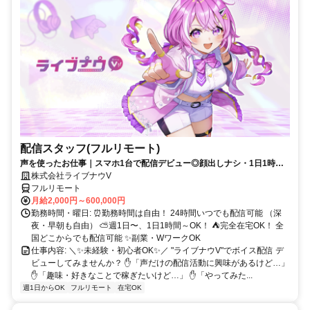
配信スタッフ(フルリモート)
声を使ったお仕事｜スマホ1台で配信デビュー◎顔出しナシ・1日1時間
～OK♪
株式会社ライブナウV
フルリモート
月給2,000円～600,000円
勤務時間・曜日: ⏰勤務時間は自由！ 24時間いつでも配信可能 （深
夜・早朝も自由） ⛅週1日〜、1日1時間～OK！ ⛺完全在宅OK！ 全
国どこからでも配信可能 ✨副業・WワークOK
仕事内容: ＼✨未経験・初心者OK✨／ "ライブナウV"でボイス配信 デ
ビューしてみませんか？ ✋「声だけの配信活動に興味があるけど…」
✋「趣味・好きなことで稼ぎたいけど…」 ✋「やってみた...
週1日からOK
フルリモート
在宅OK