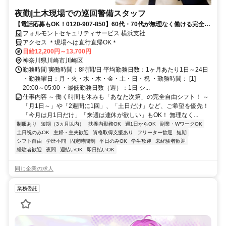
夜勤|土木現場での巡回警備スタッフ
【電話応募もOK！0120-907-850】60代・70代が無理なく働ける完全自
由シフト♪日払いOK♪
フォルモントセキュリティサービス 横浜支社
アクセス ＊現場へは直行直帰OK＊
日給12,200円～13,700円
神奈川県川崎市川崎区
勤務時間 実働時間：8時間/日 平均勤務日数：1ヶ月あたり1日～24日
・勤務曜日：月・火・水・木・金・土・日・祝 ・勤務時間： [1]
20:00～05:00 ・最低勤務日数（週）：1日 シ...
仕事内容 ～ 働く時間も休みも「あなた次第」の完全自由シフト！ ～
「月1日～」や「2週間に1回」、「土日だけ」など、ご希望を優先！
「今月は月1日だけ」「来週は連休が欲しい」もOK！ 無理なく...
制服あり
短期（3ヵ月以内）
扶養内勤務OK
週1日からOK
副業・WワークOK
土日祝のみOK
主婦・主夫歓迎
資格取得支援あり
フリーター歓迎
短期
シフト自由
学歴不問
固定時間制
平日のみOK
学生歓迎
未経験者歓迎
経験者歓迎
夜間
週払いOK
即日払いOK
同じ企業の求人
業務委託