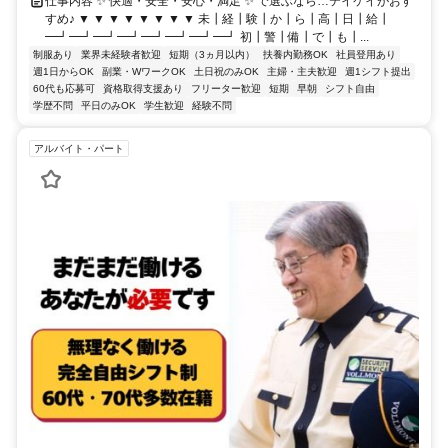
仕事内容 ✨ 快適・安全・安心・満足 ✨ で選ぶなら…テイケイがおす
すめ♪ ▼ ▼ ▼ ▼ ▼ ▼ ▼ ▼ 未┃経┃験┃か┃ら┃高┃日┃給┃
━┛━┛━┛━┛━┛━┛━┛━┛ 初┃警┃備┃で┃も┃...
制服あり
業界未経験者歓迎
短期（3ヵ月以内）
扶養内勤務OK
社員登用あり
週1日からOK
副業・WワークOK
土日祝のみOK
主婦・主夫歓迎
週1シフト提出
60代も応募可
資格取得支援あり
フリーター歓迎
短期
早朝
シフト自由
学歴不問
平日のみOK
学生歓迎
経験不問
アルバイト・パート