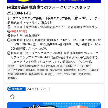
(夜勤)食品冷蔵倉庫でのフォークリフトスタッフ
2520004-1-F2
オープニングスタッフ募集！【夜勤スタッフ募集！/週1～OK】リーチフ
ォーク経験を活かして月収31万円以上も可能♪ 防寒着完備で快適◎ 活気
株式会社 アットライン 東京支社
ある職場です！
アクセス 京急大師線 小島新田徒歩約61分、京急大師線 大師橋徒歩約
69分、京急大師線 東門前徒歩約71分 川崎駅からバス【福岡運輸東京
時給1,600円
支店前】下車 徒歩5分 ※車・バイク通勤応相談※バスの運行時間終了
神奈川県川崎市川崎区
後は川崎駅まで無料送迎あり
勤務時間 下記より勤務時間選択OK！ ＊18:00～翌3：00 ＊19:00～翌
4：00 ＊20:00～翌5：00 実働8時間 ■休憩時間：60分 ■時間外：10～
20時間程度 / 月 ※バスの運...
仕事内容 【オープニングスタッフ募集】食品冷蔵倉庫でのフォーク
リフトスタッフ 2520004-1-F2 食品冷蔵倉庫を扱う大手物流倉庫で、
フォークリフト作業をおまかせします♪ 最初はシンプルな作業...
制服あり
業界未経験者歓迎
社員登用あり
週1日からOK
フリーター歓迎
バイク通勤OK
学歴不問
車通勤OK
固定時間制
職場見学可
転勤なし
経験不問
午前
経験者歓迎
有資格者歓迎
研修あり
夕方
ブランクOK
交通費支給
長期歓迎
アルバイト・パート