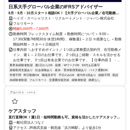
日系大手グローバル企業のIFRSアドバイザー
8月・9月・10月スタート相談OK！【大手グローバル企業／在宅勤務メ
イン／週1～2日勤務】IFRSアドバイザー
ヘイズ・スペシャリスト・リクルートメント・ジャパン株式会社
フルリモート
時給5,000円～7,000円
勤務時間 フレックスタイム制度 ＜勤務時間について＞ 9:00～
17:30(実働7時間30分 休憩1時間) 、稼働週1～２日 ※残業なし ＜勤務
開始時期＞ スタート日相談可
仕事内容 ＼おすすめポイント／ 1つ目は業務委託契約可、在宅勤務メ
イン、週１～２日のお仕事です。 2つ目はご経験・スキルを活かせる
お仕事です。 3つ目は有名企業でのお仕事です。 【 仕事内容 】 ・...
業界未経験者歓迎
週1日からOK
副業・WワークOK
60代も応募可
資格取得支援あり
社会保険あり
産休・育休取得実績あり
バイク通勤OK
学歴不問
即日勤務OK
職場見学可
平日のみOK
賞与年1回あり
経験不問
英語
未経験者歓迎
フルリモート
交通費全額支給
経験者歓迎
残業なし
アルバイト・パート
ケアスタッフ
直行直帰OK！週1日・短時間勤務も可。資格を活かしたケアスタッフを
随時募集
一般社団法人つなぐ
アクセス: JR南武支線・鶴見線「浜川崎駅」より徒歩1分