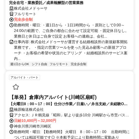
完全在宅・業務委託／成果報酬型の営業業務
株式会社メドゥーサ
フルリモート
完全歩合制
勤務時間・曜日: ・週1日から ・1日1時間から ・原則として0:00～
24:00の範囲で、ご自身の都合に合わせて設定可能 ・固定休日なし。
業務日と休日はご自身で設定 お客様への連絡は、会社...
仕事内容: 株式会社メドゥーサが運営する結婚相談所の新規顧客開拓
業務です。 ・指定の営業ツールを使った見込み顧客への新規アプロ
ーチ ・お客様の希望や状況のヒアリング ・結婚相談所のサービス案
内...
週1日からOK
シフト自由
フルリモート
完全歩合制
アルバイト・パート
【単発】倉庫内アルバイト(川崎区扇町)
【火曜日8：00～17：00】仕分け作業／日雇い／弁当支給／未経験OK
／高卒歓迎
楠原輸送株式会社
アクセス: ＪＲ鶴見線「昭和」駅より徒歩10分 川崎駅から市営バス
日給10,400円～32,000円
扇町下車徒歩5分 ＊車、バイク、自転車通勤可
神奈川県川崎市川崎区
勤務時間・曜日: 【勤務時間】 火曜日 8：00～17：00 出勤時間に
ついては相談可能です◎ ※本船予定により勤務時間に変動あり