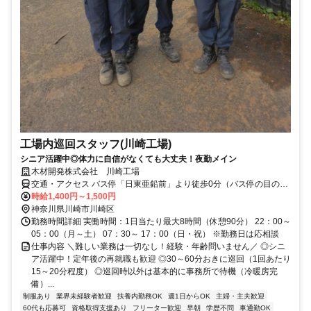
工場内巡回スタッフ(川崎工場)
シニア活躍中◎体力に自信がなくても大丈夫！夜勤メイン
木材開発株式会社 川崎工場
交通・アクセス バス停「日東亜鉛前」より徒歩0分（バス停の目の前
に工場があります） JR鶴見線「浜川崎」駅より車で約9分
時給1,400円～1,500円
神奈川県川崎市川崎区
勤務時間詳細 実働時間：1日当たり最大8時間（休憩90分） 22：00～
05：00（月～土） 07：30～ 17：00（日・祝） ※勤務日は応相談
仕事内容 ＼難しい業務は一切なし！経験・年齢問いません／ ◎シニ
ア活躍中！定年後の再就職も歓迎 ◎30～60分おきに巡回（1回あたり
15～20分程度） ◎巡回時以外は基本的に事務所で待機（冷暖房完
備）...
制服あり
業界未経験者歓迎
扶養内勤務OK
週1日からOK
主婦・主夫歓迎
60代も応募可
資格取得支援あり
フリーター歓迎
早朝
学歴不問
車通勤OK