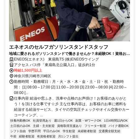
エネオスのセルフガソリンスタンドスタッフ
地域に愛されるガソリンスタンドで働きませんか？未経験OK！資格お持
ちの方是非お役立て下さい
ENEOS(エネオス) 東扇島TS (株)ENEOSウイング
アクセス バス停「東扇島北公園入口」徒歩約1分
時給1,500円以上
神奈川県川崎市川崎区
勤務時間 ・勤務曜日：月・火・水・木・金・土・日・祝 ・勤務時
間： [1] 08:00～17:00 [2] 11:00～20:00 [3] 23:00～08:00 [4] 22:00～
08:00 [...
仕事内容 給油や窓ふき、洗車や点検のお声掛け！お客様のありがと
う！を頂ける仕事です☆彡 主な仕事内容は、お客様のお車に燃料を
給油する給油サービス、タイヤの空気圧チェックやオイル交換やカー
コーティング、...
扶養内勤務OK
社員登用あり
週1日からOK
副業・WワークOK
1日4時間以内OK
土日祝のみOK
主婦・主夫歓迎
資格取得支援あり
フリーター歓迎
バイク通勤OK
シフト自由
学歴不問
平日のみOK
学生歓迎
未経験者歓迎
交通費全額支給
午前
経験者歓迎
有資格者歓迎
月1シフト提出