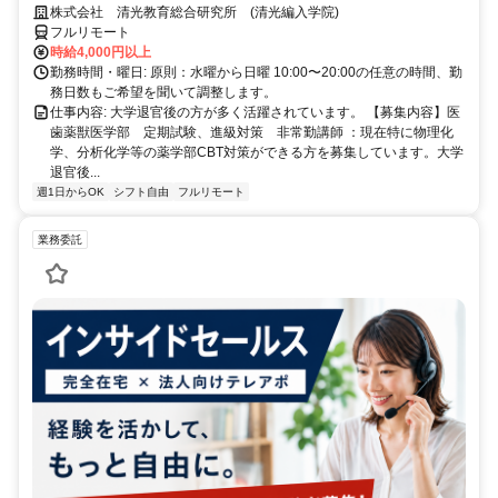
ク可能。退官した先生が活躍中。
株式会社 清光教育総合研究所 (清光編入学院)
フルリモート
時給4,000円以上
勤務時間・曜日: 原則：水曜から日曜 10:00〜20:00の任意の時間、勤
務日数もご希望を聞いて調整します。
仕事内容: 大学退官後の方が多く活躍されています。 【募集内容】医
歯薬獣医学部 定期試験、進級対策 非常勤講師 ：現在特に物理化
学、分析化学等の薬学部CBT対策ができる方を募集しています。大学
退官後...
週1日からOK
シフト自由
フルリモート
業務委託