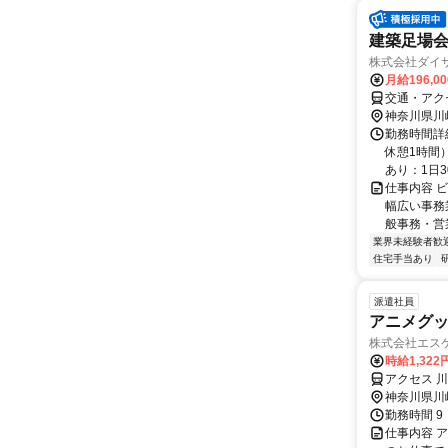
建築足場
株式会社ダイサ
月給196,0
交通・アク
神奈川県川
勤務時間詳細
休憩1時間
あり：1日
仕事内容 
幅広い事務
般事務・営業
業界未経験者歓
住宅手当あり
派遣社員
アニメグ
株式会社エス
時給1,32
アクセス 
神奈川県川
勤務時間 9：
仕事内容 