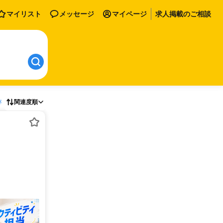
マイリスト
メッセージ
マイページ
求人掲載のご相談
存
関連度順