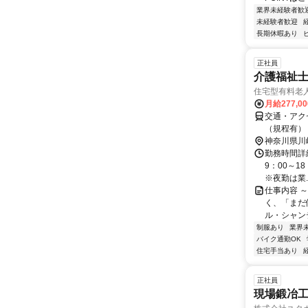
業界未経験者歓
未経験者歓迎
長期休暇あり
正社員
介護福祉
住宅型有料老
月給277,0
交通・アク
（規程有）
神奈川県川
勤務時間詳細
9：00～1
※夜勤は業..
仕事内容 
く、「まだ
ル・シャン
制服あり
業界
バイク通勤OK
住宅手当あり
正社員
現場鍛冶