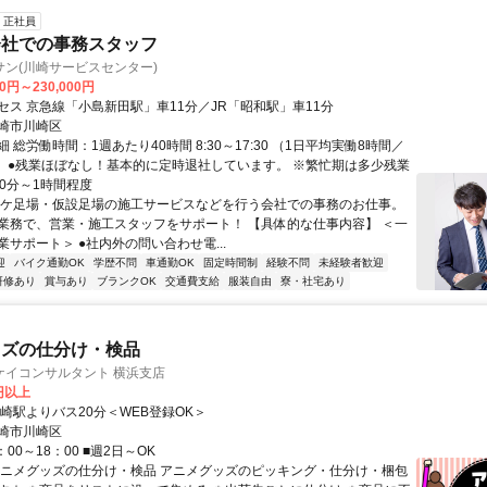
正社員
会社での事務スタッフ
ン(川崎サービスセンター)
00円～230,000円
セス 京急線「小島新田駅」車11分／JR「昭和駅」車11分
崎市川崎区
 総労働時間：1週あたり40時間 8:30～17:30 （1日平均実働8時間／
） ●残業ほぼなし！基本的に定時退社しています。 ※繁忙期は多少残業
30分～1時間程度
ビケ足場・仮設足場の施工サービスなどを行う会社での事務のお仕事。
業務で、営業・施工スタッフをサポート！ 【具体的な仕事内容】 ＜一
サポート＞ ●社内外の問い合わせ電...
迎
バイク通勤OK
学歴不問
車通勤OK
固定時間制
経験不問
未経験者歓迎
研修あり
賞与あり
ブランクOK
交通費支給
服装自由
寮・社宅あり
ッズの仕分け・検品
ケイコンサルタント 横浜支店
2円以上
川崎駅よりバス20分＜WEB登録OK＞
崎市川崎区
00～18：00 ■週2日～OK
アニメグッズの仕分け・検品 アニメグッズのピッキング・仕分け・梱包