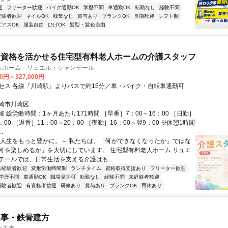
迎
フリーター歓迎
バイク通勤OK
学歴不問
車通勤OK
転勤なし
経験不問
経験者歓迎
ネイルOK
残業なし
賞与あり
ブランクOK
長期歓迎
シフト制
ピアスOK
服装自由
ひげOK
髪型・髪色自由
士資格を活かせる住宅型有料老人ホームの介護スタッフ
人ホーム リュエル・シャンテール
00円～327,000円
セス 各線『川崎駅』よりバスで約15分／車・バイク・自転車通勤可
崎市川崎区
 総労働時間：1ヶ月あたり171時間 ［早番］7：00～16：00 ［日勤］
8：00 ［遅番］11：00～20：00 ［夜勤］16：00～翌9：00 ※休憩1時間
.
～人生をもっと豊かに。～ 私たちは、「何ができなくなったか」ではな
何を楽しめるか」を大切にしています。 住宅型有料老人ホーム リュエ
テールでは、日常生活を支える介護はも...
未経験者歓迎
変形労働時間制
ランチタイム
資格取得支援あり
フリーター歓迎
学歴不問
車通勤OK
職場見学可
転勤なし
経験不問
未経験者歓迎
経験者歓迎
有資格者歓迎
研修あり
賞与あり
ブランクOK
育休あり
工事・鉄骨建方