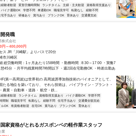
未経験者歓迎
変形労働時間制
ランチタイム
主婦・主夫歓迎
資格取得支援あり
バイク通勤OK
学歴不問
車通勤OK
職場見学可
転勤なし
経験不問
住宅手当あり
研修あり
賞与あり
ブランクOK
育休あり
交通費支給
・開発職
業株式会社
00円～400,000円
セス JR「川崎駅」よりバスで20分
崎市川崎区
 総労働時間：1ヶ月あたり158時間 ・勤務時間 : 8:30～17:00 ・実働7
休憩45分 ・月平均残業時間7時間以下 ・週2回在宅勤務OK ・時差出勤あ
DHF(第一高周波)は世界初の 高周波誘導加熱技術のパイオニアとして、
固たる地位を築いており、 それら技術は、パイプライン・プラント・
農業・自動車・道路・ 航空・鉄...
未経験者歓迎
ランチタイム
資格取得支援あり
バイク通勤OK
学歴不問
時間制
職場見学可
転勤なし
経験不問
住宅手当あり
交通費全額支給
イルOK
有資格者歓迎
在宅OK
賞与あり
ブランクOK
育休あり
ら国家資格がとれるガスボンベの軽作業スタッフ
企業