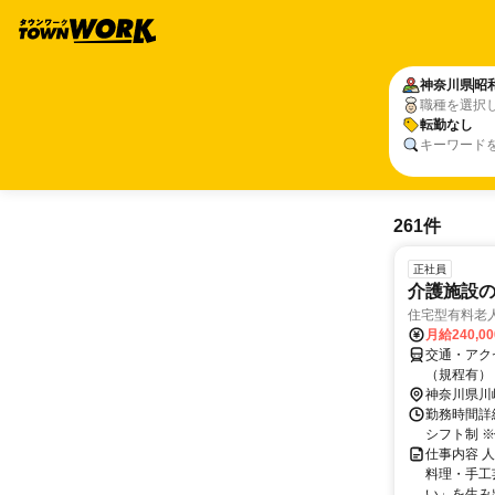
神奈川県
昭
職種を選択
転勤なし
キーワード
261件
正社員
介護施設
住宅型有料老
月給240,0
交通・アク
（規程有）
神奈川県川
勤務時間詳細
シフト制 
仕事内容 
料理・手工
い」を生み