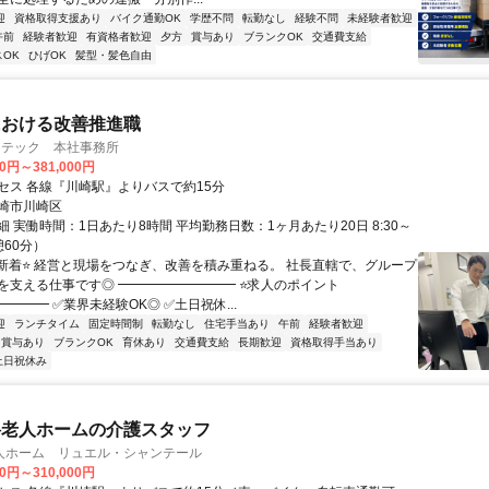
迎
資格取得支援あり
バイク通勤OK
学歴不問
転勤なし
経験不問
未経験者歓迎
午前
経験者歓迎
有資格者歓迎
夕方
賞与あり
ブランクOK
交通費支給
OK
ひげOK
髪型・髪色自由
における改善推進職
ンテック 本社事務所
00円～381,000円
セス 各線『川崎駅』よりバスで約15分
崎市川崎区
 実働時間：1日あたり8時間 平均勤務日数：1ヶ月あたり20日 8:30～
憩60分）
⭐新着⭐ 経営と現場をつなぎ、改善を積み重ねる。 社長直轄で、グループ
を支える仕事です◎ ━━━━━━━━━ ⭐求人のポイント
━━━ ✅業界未経験OK◎ ✅土日祝休...
迎
ランチタイム
固定時間制
転勤なし
住宅手当あり
午前
経験者歓迎
賞与あり
ブランクOK
育休あり
交通費支給
長期歓迎
資格取得手当あり
土日祝休み
料老人ホームの介護スタッフ
人ホーム リュエル・シャンテール
00円～310,000円