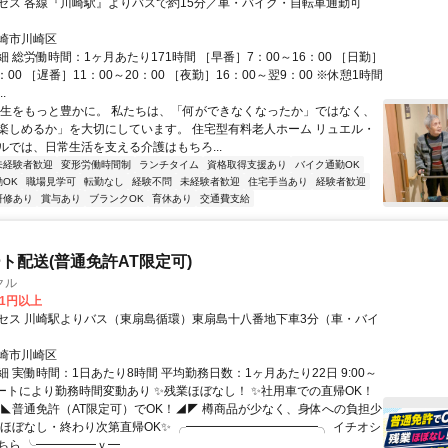
セス 各線『川崎駅』よりバスで約15分／車・バイク・自転車通勤可
崎市川崎区
 総労働時間：1ヶ月あたり171時間 ［早番］7：00～16：00 ［日勤］
8：00 ［遅番］11：00～20：00 ［夜勤］16：00～翌9：00 ※休憩1時間
.
人生をもっと豊かに。 私たちは、「何ができなくなったか」ではなく、
楽しめるか」を大切にしています。 住宅型有料老人ホーム リュエル・
ルでは、日常生活を支える介護はもちろ...
未経験者歓迎
変形労働時間制
ランチタイム
資格取得支援あり
バイク通勤OK
OK
職場見学可
転勤なし
経験不問
未経験者歓迎
住宅手当あり
経験者歓迎
研修あり
賞与あり
ブランクOK
育休あり
交通費支給
ト配送(普通免許AT限定可)
クル
11円以上
セス 川崎駅よりバス（東扇島循環）東扇島十八番地下車3分（車・バイ
）
崎市川崎区
 実働時間：1日あたり8時間 平均勤務日数：1ヶ月あたり22日 9:00～
※ルートにより勤務時間変動あり ✨残業ほぼなし！ ✨社用車での直帰OK！
◥◣普通免許（AT限定可）でOK！◢◤ 樽商品が少なく、身体への負担少
業ほぼなし・終わり次第直帰OK✨ ╭━━━━━━━━━━━╮ イチオシ
こちら ╰━━━━━ｖ━...