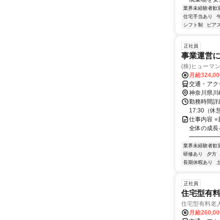
業界未経験者歓
住宅手当あり
シフト制
ピアス
正社員
事業運営
(株)ヒューマ
月給324,0
交通・アク
神奈川県川
勤務時間詳細
17:30（休
仕事内容 
全体の成長
━━━━━━
業界未経験者歓
研修あり
夕方
長期休暇あり
正社員
住宅型有
住宅型有料老
月給260,0