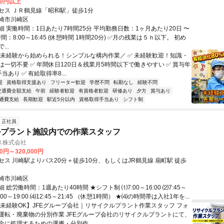
00円以上
セス ＪＲ鶴見線「昭和駅」徒歩1分
崎市川崎区
細 実働時間：1日あたり7時間25分 平均勤務日数：1ヶ月あたり20日 〜
時間：8:00～16:45 (休憩時間 1時間20分) ✅月の残業は５ｈ以下。 初め
..
＼未経験から始められる！シンプルな構内作業／ ✅ 未経験歓迎！知識・
は一切不要 ✅ 年間休日120日＆残業月5時間以下で働きやすい ✅ 賞与年
当あり ✅ 有給取得率8...
迎
資格取得支援あり
フリーター歓迎
学歴不問
転勤なし
経験不問
交通費全額支給
午前
経験者歓迎
有資格者歓迎
研修あり
夕方
賞与あり
通費支給
長期歓迎
駅近5分以内
資格取得手当あり
シフト制
正社員
ルプラント施設内での作業スタッフ
ス株式会社
00円～320,000円
セス 川崎駅よりバス20分＋徒歩10分、もしくはJR鶴見線 扇町駅 徒歩
崎市川崎区
 総労働時間：1週あたり40時間 ★シフト制 ⑴7:00～16:00 ⑵7:45～
10:00～19:00 ⑷12:45～21:45 （休憩1時間） ★⑷の時間帯は入社1年を...
【未経験OK】JFEグループ会社｜リサイクルプラント作業スタッフ フォ
運転・廃棄物の分別作業 JFEグループ会社のリサイクルプラントにて、
全に処理するための運搬・分別作...