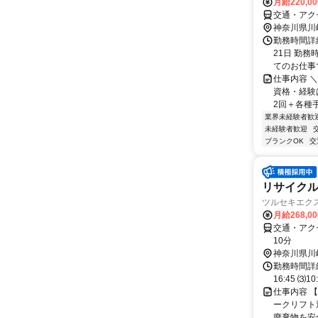
月給220,0
交通・アク
神奈川県川
勤務時間詳
21日 勤務
てのお仕事で.
仕事内容 
資格・経験
2回＋各種手
業界未経験者歓
未経験者歓迎
ブランクOK
交
リサイク
ツルセキエク
月給268,0
交通・アク
10分
神奈川県川
勤務時間詳細
16:45 ⑶
仕事内容 
ークリフト
廃棄物を安