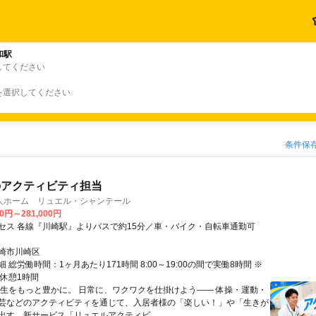
和駅
してください
を選択してください
条件保
のアクティビティ担当
人ホーム リュエル・シャンテール
00円～281,000円
セス 各線『川崎駅』よりバスで約15分／車・バイク・自転車通勤可
崎市川崎区
 総労働時間：1ヶ月あたり171時間 8:00～19:00の間で実働8時間 ※
※休憩1時間
人生をもっと豊かに。 日常に、ワクワクを仕掛けよう―― 体操・運動・
芸などのアクティビティを通じて、入居者様の「楽しい！」や「生きが
出す、新サービス「リュエルアクティビ...