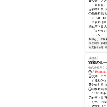
交通・アク
（規程有）
神奈川県川
勤務時間詳細
9：00～1
※夜勤は業..
仕事内容 
「まだ何を
シャンテー
制服あり
業界
学歴不問
車通勤
有資格者歓迎
正社員
酒類のルー
株式会社サケ
月給285,5
交通・アク
ク通勤OK
神奈川県川
勤務時間詳細
18:00 
仕事内容 
なめ！ 残
POINTは