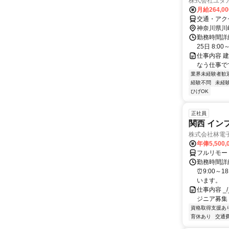
株式会社ユタ
月給264,0
交通・アク
神奈川県川
勤務時間詳
25日 8:0
仕事内容 
なう仕事で
業界未経験者歓
経験不問
未経
ひげOK
正社員
関西 イン
株式会社林電
年俸5,500,
フルリモー
勤務時間詳細
⏰9:00～
います。
仕事内容 _/_
ジニア募集
資格取得支援あ
育休あり
交通