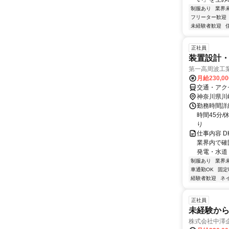
制服あり
業界
フリーター歓迎
未経験者歓迎
正社員
装置設計
第一高周波工
月給230,0
交通・アク
神奈川県川
勤務時間詳細
時間45分/
り
仕事内容 
業界内で確
発電・水道・
制服あり
業界
車通勤OK
固定
経験者歓迎
ネ
正社員
未経験か
株式会社中澤