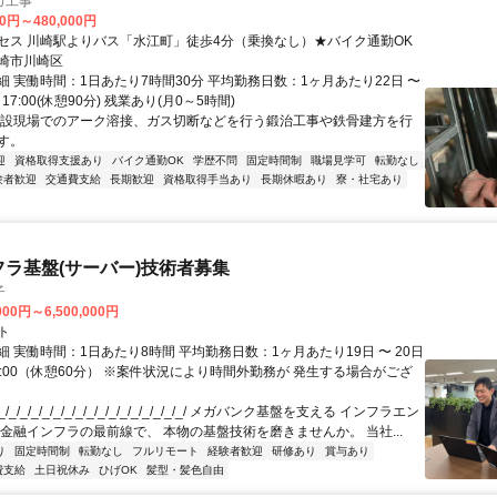
カ工事
00円～480,000円
セス 川崎駅よりバス「水江町」徒歩4分（乗換なし）★バイク通勤OK
崎市川崎区
細 実働時間：1日あたり7時間30分 平均勤務日数：1ヶ月あたり22日 〜
0～17:00(休憩90分) 残業あり(月0～5時間)
建設現場でのアーク溶接、ガス切断などを行う鍛治工事や鉄骨建方を行
す。
迎
資格取得支援あり
バイク通勤OK
学歴不問
固定時間制
職場見学可
転勤なし
験者歓迎
交通費支給
長期歓迎
資格取得手当あり
長期休暇あり
寮・社宅あり
フラ基盤(サーバー)技術者募集
子
000円～6,500,000円
ト
 実働時間：1日あたり8時間 平均勤務日数：1ヶ月あたり19日 〜 20日
18:00（休憩60分） ※案件状況により時間外勤務が 発生する場合がござ
/_/_/_/_/_/_/_/_/_/_/_/_/_/_/_/_/ メガバンク基盤を支える インフラエン
 金融インフラの最前線で、 本物の基盤技術を磨きませんか。 当社...
り
固定時間制
転勤なし
フルリモート
経験者歓迎
研修あり
賞与あり
費支給
土日祝休み
ひげOK
髪型・髪色自由