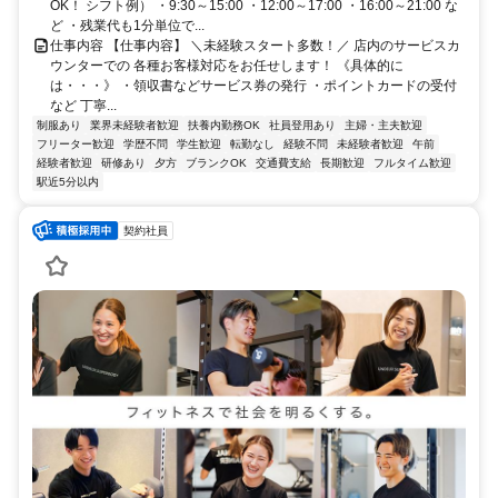
OK！ シフト例） ・9:30～15:00 ・12:00～17:00 ・16:00～21:00 な
ど ・残業代も1分単位で...
仕事内容 【仕事内容】 ＼未経験スタート多数！／ 店内のサービスカ
ウンターでの 各種お客様対応をお任せします！ 《具体的に
は・・・》 ・領収書などサービス券の発行 ・ポイントカードの受付
など 丁寧...
制服あり
業界未経験者歓迎
扶養内勤務OK
社員登用あり
主婦・主夫歓迎
フリーター歓迎
学歴不問
学生歓迎
転勤なし
経験不問
未経験者歓迎
午前
経験者歓迎
研修あり
夕方
ブランクOK
交通費支給
長期歓迎
フルタイム歓迎
駅近5分以内
契約社員