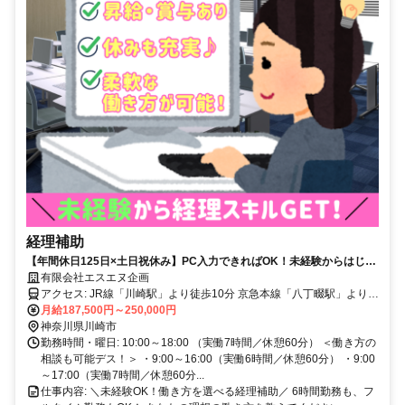
経理補助
【年間休日125日×土日祝休み】PC入力できればOK！未経験からはじめ
る経理サポート
有限会社エスエヌ企画
アクセス: JR線「川崎駅」より徒歩10分 京急本線「八丁畷駅」より徒
歩8分
月給187,500円～250,000円
神奈川県川崎市
勤務時間・曜日: 10:00～18:00 （実働7時間／休憩60分） ＜働き方の
相談も可能デス！＞ ・9:00～16:00（実働6時間／休憩60分） ・9:00
～17:00（実働7時間／休憩60分...
仕事内容: ＼未経験OK！働き方を選べる経理補助／ 6時間勤務も、フ