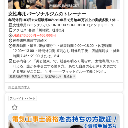
女性専用パーソナルジムのトレーナー
年間休日183日✨未経験率86%✨1年目で月給40万以上の実績多数！休み
も、あなたの成長も、全力サポート！
女性専用パーソナルジム UNDEUX SUPERBODY(アンドゥー・スー
パーボディ)
アクセス: 各線「川崎駅」徒歩2分
月給240,000円～400,000円
神奈川県川崎市川崎区
勤務時間・曜日: 研修期間中 ・就業時間 9:00〜18:00 ・休憩時間
12:00〜13:00 ・時間外労働 原則なし 研修終了後、店舗配属後 ・就業
時間 7:45〜21:00 または、8:4...
仕事内容: ／ 「美と健康」で、社会を明るく照らす。 女性専用ジムで
叶える、誰かを幸せにする働き方。 あなた自身の心と体も大切にで
きる場所がここに。 ＼ ✼┈┈┈フィットクルーで働くPoin...
変形労働時間制
残業なし
駅近5分以内
昇給あり
同じ企業の求人
アルバイト・パート