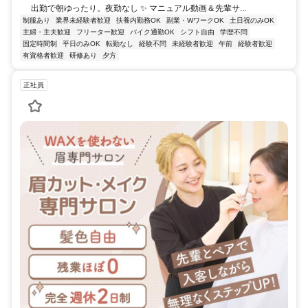
出勤で朝ゆったり。夜勤なし ✨ マニュアル動画＆先輩サ...
制服あり
業界未経験者歓迎
扶養内勤務OK
副業・WワークOK
土日祝のみOK
主婦・主夫歓迎
フリーター歓迎
バイク通勤OK
シフト自由
学歴不問
固定時間制
平日のみOK
転勤なし
経験不問
未経験者歓迎
午前
経験者歓迎
有資格者歓迎
研修あり
夕方
正社員