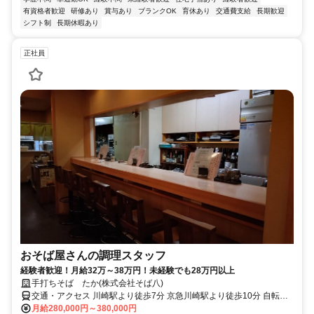
有資格者歓迎
研修あり
賞与あり
ブランクOK
育休あり
交通費支給
長期歓迎
シフト制
長期休暇あり
正社員
おそば屋さんの調理スタッフ
経験者歓迎！月給32万～38万円！未経験でも28万円以上
手打ちそば たか(株式会社そば八)
交通・アクセス 川崎駅より徒歩7分 京急川崎駅より徒歩10分 自転車
通勤OK
月給280,000円～380,000円