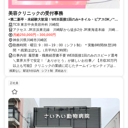
美容クリニックの受付事務
<第二新卒・未経験大歓迎！WEB面接1回のみ>ネイル・ピアスOK／*残
業月平均3.2h*美容社割あり／20・30代女性活躍中／川崎駅から徒歩2分
TCB 東京中央美容外科 川崎院
アクセス: JR京浜東北線 川崎駅から徒歩2分 JR東海道本線 川崎駅
から徒歩2分 JR南武線 川崎駅から徒歩2分 京急線 京急川崎駅
月給250,000円～300,000円
から徒歩2分
神奈川県川崎市川崎区
勤務時間・曜日: 9：00～19：00（シフト制） ＊実働8時間/休憩1時
間 ＊残業ほぼなし（月平均3.2時間）
仕事内容: 履歴書・職務経歴書不要 WEB面接1回のみのスピード選考
＼業界大手で安定！「ありがとう」が嬉しいお仕事／ 【月収30万円
以上も可能】 クリニックの業績に応じたチームインセンティブは...
残業なし
駅近5分以内
シフト制
昇給あり
正社員