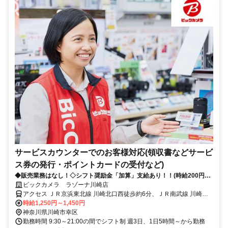
サービスカウンターでのお客様対応(領収書などサービ
ス券の発行・ポイントカードの受付など)
◆販売業務はなし！◇シフト奨励金「加算」支給あり！！(時給200円ア
ップ)◇年2回の賞与あり(規定有)！◇社割制度あり！◇未経験OK！◇川
ビックカメラ ラゾーナ川崎店
崎駅直結！◇各種手当も充実！
アクセス ＪＲ京浜東北線 川崎北口西徒歩約6分、ＪＲ南武線 川崎北
口西徒歩約6分、ＪＲ東海道本線 川崎北口西徒歩約6分
時給1,250円～1,450円
神奈川県川崎市幸区
勤務時間 9:30～21:00の間でシフト制 週3日、1日5時間～から勤務