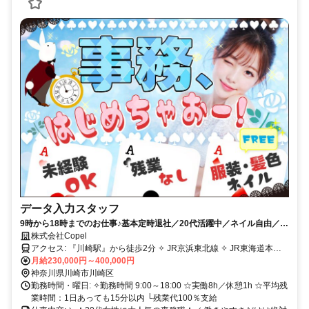
データ入力スタッフ
9時から18時までのお仕事♪基本定時退社／20代活躍中／ネイル自由／駅
ちかのきれいなオフィス
株式会社Copel
アクセス: 『川崎駅』から徒歩2分 ✧ JR京浜東北線 ✧ JR東海道本線
✧ JR南武線
月給230,000円～400,000円
神奈川県川崎市川崎区
勤務時間・曜日: ✧勤務時間 9:00～18:00 ☆実働8h／休憩1h ☆平均残
業時間：1日あっても15分以内 └残業代100％支給