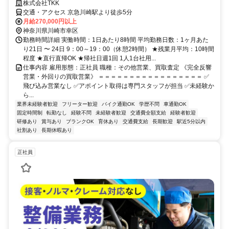
株式会社TKK
交通・アクセス 京急川崎駅より徒歩5分
月給270,000円以上
神奈川県川崎市幸区
勤務時間詳細 実働時間：1日あたり8時間 平均勤務日数：1ヶ月あた
り21日 〜 24日 9：00～19：00（休憩2時間） ★残業月平均：10時間
程度 ★直行直帰OK ★帰社日週1回 1人1台社用...
仕事内容 雇用形態：正社員 職種：その他営業、買取査定 《完全反響
営業・外回りの買取営業》 ＝＝＝＝＝＝＝＝＝＝＝＝＝＝＝＝＝ ✅
飛び込み営業なし ✅アポイント取得は専門スタッフが担当 ✅未経験か
ら...
業界未経験者歓迎
フリーター歓迎
バイク通勤OK
学歴不問
車通勤OK
固定時間制
転勤なし
経験不問
未経験者歓迎
交通費全額支給
経験者歓迎
研修あり
賞与あり
ブランクOK
育休あり
交通費支給
長期歓迎
駅近5分以内
社割あり
長期休暇あり
正社員