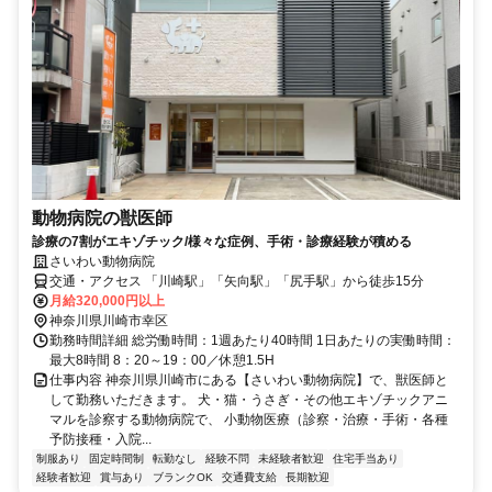
動物病院の獣医師
診療の7割がエキゾチック/様々な症例、手術・診療経験が積める
さいわい動物病院
交通・アクセス 「川崎駅」「矢向駅」「尻手駅」から徒歩15分
月給320,000円以上
神奈川県川崎市幸区
勤務時間詳細 総労働時間：1週あたり40時間 1日あたりの実働時間：
最大8時間 8：20～19：00／休憩1.5H
仕事内容 神奈川県川崎市にある【さいわい動物病院】で、獣医師と
して勤務いただきます。 犬・猫・うさぎ・その他エキゾチックアニ
マルを診察する動物病院で、 小動物医療（診察・治療・手術・各種
予防接種・入院...
制服あり
固定時間制
転勤なし
経験不問
未経験者歓迎
住宅手当あり
経験者歓迎
賞与あり
ブランクOK
交通費支給
長期歓迎