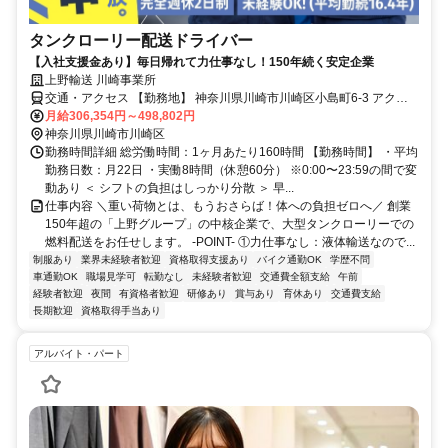
タンクローリー配送ドライバー
【入社支援金あり】毎日帰れて力仕事なし！150年続く安定企業
上野輸送 川崎事業所
交通・アクセス 【勤務地】 神奈川県川崎市川崎区小島町6-3 アクセ
ス: 最寄駅：京急大師線 小島新田駅 車で5分、徒歩20分 車通勤OK バ
月給306,354円～498,802円
イク通勤OK ☆通勤費全額支給☆
神奈川県川崎市川崎区
勤務時間詳細 総労働時間：1ヶ月あたり160時間 【勤務時間】 ・平均
勤務日数：月22日 ・実働8時間（休憩60分） ※0:00〜23:59の間で変
動あり ＜ シフトの負担はしっかり分散 ＞ 早...
仕事内容 ＼重い荷物とは、もうおさらば！体への負担ゼロへ／ 創業
150年超の「上野グループ」の中核企業で、大型タンクローリーでの
燃料配送をお任せします。 -POINT- ①力仕事なし：液体輸送なので...
制服あり
業界未経験者歓迎
資格取得支援あり
バイク通勤OK
学歴不問
車通勤OK
職場見学可
転勤なし
未経験者歓迎
交通費全額支給
午前
経験者歓迎
夜間
有資格者歓迎
研修あり
賞与あり
育休あり
交通費支給
長期歓迎
資格取得手当あり
アルバイト・パート