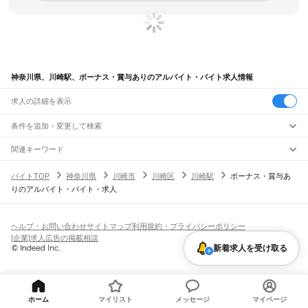
神奈川県、川崎駅、ボーナス・賞与ありのアルバイト・バイト求人情報
求人の詳細を表示
条件を追加・変更して検索
市区町村を追加・変更
関連キーワード
完全在宅ワーク 全国
シール貼り 在宅
現在地周辺
ガチャガチャ
犬カフェ
神奈川県
駅を追加・変更
バイトTOP
神奈川県
川崎市
川崎区
川崎駅
ボーナス・賞与あ
神奈川県
すべて
りのアルバイト・バイト・求人
横浜市
すべて
職種を追加・変更
JR東海道本線(東京～熱海)
鶴見区
神奈川区
西区
中区
南区
保土ケ谷区
磯子区
金沢区
港北区
戸塚区
港南区
川崎駅
横浜駅
戸塚駅
大船駅
藤沢駅
辻堂駅
茅ケ崎駅
平塚駅
大磯駅
二宮駅
国府津駅
飲食・フードサービス
旭区
緑区
瀬谷区
栄区
泉区
青葉区
都筑区
特徴を追加・変更
鴨宮駅
小田原駅
早川駅
根府川駅
真鶴駅
湯河原駅
飲食・フードサービス
すべて
ヘルプ・お問い合わせ
サイトマップ
利用規約・プライバシーポリシー
川崎市
すべて
ホールスタッフ
キッチンスタッフ
皿洗い・洗い場
精肉・鮮魚加工
給食調理
人気
[企業]求人広告の掲載相談
JR南武線
川崎区
幸区
中原区
高津区
多摩区
宮前区
麻生区
雇用形態を追加・変更
パン屋（ベーカリー）
フードカウンター販売員
バー（BAR）・バーテンダー
新着求人を受け取る
日払いOK
高校生歓迎
学生歓迎
深夜の仕事
髪型・髪色自由
ひげOK
ネイルOK
川崎駅
尻手駅
矢向駅
鹿島田駅
平間駅
向河原駅
武蔵小杉駅
武蔵中原駅
武蔵新城駅
飲食店補助（開店・閉店準備）
飲食店（店長・マネージャー）
相模原市
すべて
ピアスOK
アルバイト・パート
履歴書不要
オープニングスタッフ
留学生・外国人活躍中
武蔵溝ノ口駅
津田山駅
久地駅
宿河原駅
登戸駅
中野島駅
稲田堤駅
八丁畷駅
都道府県を変更
営業・販売
緑区
中央区
南区
勤務期間
正社員
川崎新町駅
小田栄駅
浜川崎駅
営業・販売
すべて
短期
契約社員
単発・1日OK
長期
期間限定（春夏冬休み等）
横須賀市
平塚市
鎌倉市
藤沢市
小田原市
茅ヶ崎市
逗子市
三浦市
秦野市
厚木市
JR鶴見線
営業
テレフォンアポインター（テレアポ）
ルートセールス
コンビニ
シフト
派遣社員
大和市
伊勢原市
海老名市
座間市
南足柄市
綾瀬市
三浦郡
高座郡
中郡
足柄上郡
ホーム
マイリスト
メッセージ
マイページ
鶴見駅
国道駅
鶴見小野駅
弁天橋駅
浅野駅
新芝浦駅
海芝浦駅
安善駅
大川駅
フードカウンター販売員
アパレル
家電量販店・携帯販売（携帯ショップ）
土日祝のみOK
業務委託
平日のみOK
週1日からOK
週2・3日からOK
週4日以上OK