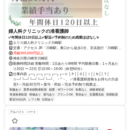
婦人科クリニックの准看護師
✅年間休日120日以上✅駅近✅予約制のため残業ほぼなし✨
エリス婦人科クリニック川崎駅
交通・アクセス JR「川崎駅」東口から徒歩1分、京浜急行「川崎駅」
から徒歩2分
月給300,000円以上
神奈川県川崎市川崎区
勤務時間詳細 実働時間：1日あたり8時間 平均勤務日数：1ヶ月あた
り20日 〜 22日 ⏰10:00～19:00（休憩60分）
仕事内容 ┌─┐┌─┐┌─┐┌─┐┌─☆ │Ｐ││Ｏ││Ｉ││Ｎ││Ｔ│
☆─┘└─┘└─┘└─┘└─┘。・⁺⁺・。 ✅准看護師資格をお持ちの方必
見‼ ✅月給30万円＋賞与・昇給 ✅完全予約制で残業ほ...
制服あり
業界未経験者歓迎
副業・WワークOK
転勤なし
経験者歓迎
有資格者歓迎
研修あり
賞与あり
ブランクOK
育休あり
交通費支給
長期歓迎
駅近5分以内
シフト制
社割あり
アルバイト・パート