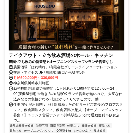
テイクアウト・立ち飲み酒場のホール・キッチン
農園×立ち飲みの新業態✨オープニングスタッフ✨ランチ営業なし
農園酒場「はれ晴れ」/有限会社グリーンライフコーポレーション
交通・アクセス JR｢川崎駅｣東口から徒歩5分
月給300,000円～330,000円
神奈川県川崎市川崎区
勤務時間詳細 総労働時間：1ヶ月あたり160時間 ⏰12：00～24：
00(実働8時間) ※働き方の相談OK ランチ営業が無いので、 大変な仕
込みなどの負担少なめ♪ 朝はゆっくりできるので、 働...
仕事内容 雇用形態：正社員 職種：その他サービス業接客/フロアスタ
ッフ、飲食調理スタッフ、飲食店長/支配人 【オープニングスタッフ
募集！】 ✨ランチ営業ナシ☆ ✨川崎駅徒歩5分で通勤便利 ✨飲食店
で...
業界未経験者歓迎
学歴不問
職場見学可
転勤なし
経験者歓迎
研修あり
賞与あり
オープニングスタッフ
交通費支給
まかないあり
長期歓迎