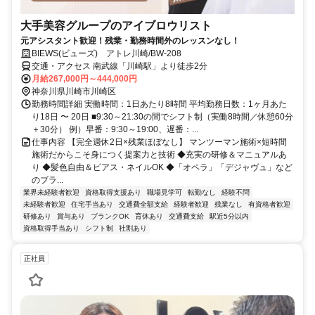
大手美容グループのアイブロウリスト
元アシスタント歓迎！残業・勤務時間外のレッスンなし！
BIEWS(ビューズ) アトレ川崎/BW-208
交通・アクセス 南武線「川崎駅」より徒歩2分
月給267,000円～444,000円
神奈川県川崎市川崎区
勤務時間詳細 実働時間：1日あたり8時間 平均勤務日数：1ヶ月あた
り18日 〜 20日 ■9:30～21:30の間でシフト制（実働8時間／休憩60分
＋30分） 例）早番：9:30～19:00、遅番：...
仕事内容 【完全週休2日×残業ほぼなし】 マンツーマン施術×短時間
施術だからこそ身につく提案力と技術 ◆充実の研修＆マニュアルあ
り ◆髪色自由＆ピアス・ネイルOK ◆「オペラ」「デジャヴュ」など
のブラ...
業界未経験者歓迎
資格取得支援あり
職場見学可
転勤なし
経験不問
未経験者歓迎
住宅手当あり
交通費全額支給
経験者歓迎
残業なし
有資格者歓迎
研修あり
賞与あり
ブランクOK
育休あり
交通費支給
駅近5分以内
資格取得手当あり
シフト制
社割あり
正社員