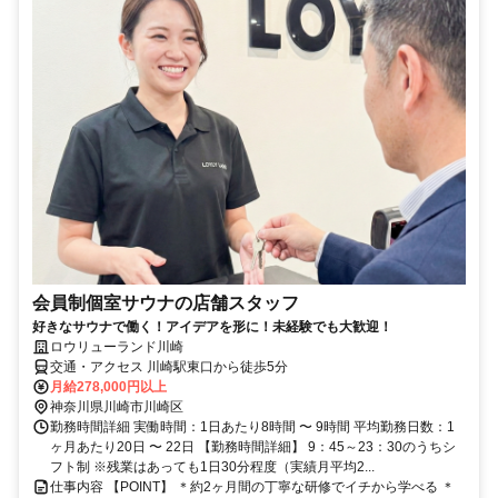
会員制個室サウナの店舗スタッフ
好きなサウナで働く！アイデアを形に！未経験でも大歓迎！
ロウリューランド川崎
交通・アクセス 川崎駅東口から徒歩5分
月給278,000円以上
神奈川県川崎市川崎区
勤務時間詳細 実働時間：1日あたり8時間 〜 9時間 平均勤務日数：1
ヶ月あたり20日 〜 22日 【勤務時間詳細】 9：45～23：30のうちシ
フト制 ※残業はあっても1日30分程度（実績月平均2...
仕事内容 【POINT】 ＊約2ヶ月間の丁寧な研修でイチから学べる ＊