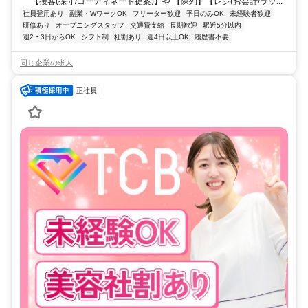
【接客(採寸/コーディネート提案)】や 【陳列】【レジ(お会計/ラッ...
社員登用あり
副業・WワークOK
フリーター歓迎
平日のみOK
未経験者歓迎
研修あり
オープニングスタッフ
交通費支給
長期歓迎
駅近5分以内
週2・3日からOK
シフト制
社割あり
週4日以上OK
履歴書不要
同じ企業の求人
正社員