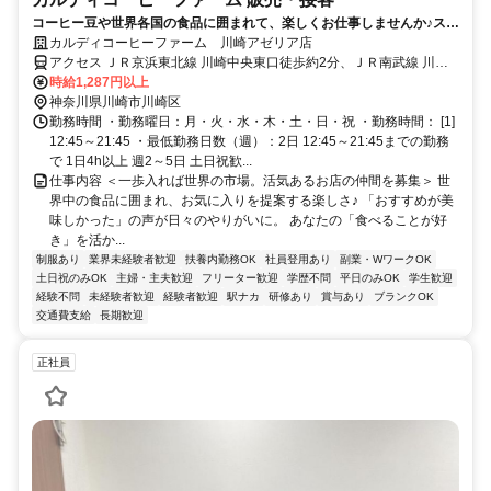
コーヒー豆や世界各国の食品に囲まれて、楽しくお仕事しませんか♪スタ
ッフ割引あり！未経験OK
カルディコーヒーファーム 川崎アゼリア店
アクセス ＪＲ京浜東北線 川崎中央東口徒歩約2分、ＪＲ南武線 川崎
中央東口徒歩約2分、ＪＲ東海道本線 川崎中央東口徒歩約2分
時給1,287円以上
神奈川県川崎市川崎区
勤務時間 ・勤務曜日：月・火・水・木・土・日・祝 ・勤務時間： [1]
12:45～21:45 ・最低勤務日数（週）：2日 12:45～21:45までの勤務
で 1日4h以上 週2～5日 土日祝歓...
仕事内容 ＜一歩入れば世界の市場。活気あるお店の仲間を募集＞ 世
界中の食品に囲まれ、お気に入りを提案する楽しさ♪ 「おすすめが美
味しかった」の声が日々のやりがいに。 あなたの「食べることが好
き」を活か...
制服あり
業界未経験者歓迎
扶養内勤務OK
社員登用あり
副業・WワークOK
土日祝のみOK
主婦・主夫歓迎
フリーター歓迎
学歴不問
平日のみOK
学生歓迎
経験不問
未経験者歓迎
経験者歓迎
駅ナカ
研修あり
賞与あり
ブランクOK
交通費支給
長期歓迎
正社員