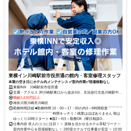
東横イン川崎駅前市役所通の館内・客室修理スタッフ
本業の空き日にホテル内メンテナンス ✅室内作業✅現場移動なし
東横INN 川崎駅前市役所通
交通・アクセス JR川崎駅東口から徒歩3分、京浜急行京急川崎駅中央
口から徒歩3分
時給1,430円以上
神奈川県川崎市川崎区
勤務時間詳細 ■勤務時間 10：00～17：00の内3～6時間程度 ￣￣￣￣
￣￣￣￣￣￣￣￣￣￣￣ 時間キッチリ！残業はほぼありません 朝は
ゆっくり10時スタート ■週2～4日～勤務OK（曜日相談O...
仕事内容 求人のココに注目！ ✨ 資格を活かせるホテル常駐ワーク ✨
室内作業中心＆現場移動なし ✨ 280室ホテルで仕事量が安定 ✨ 10:00