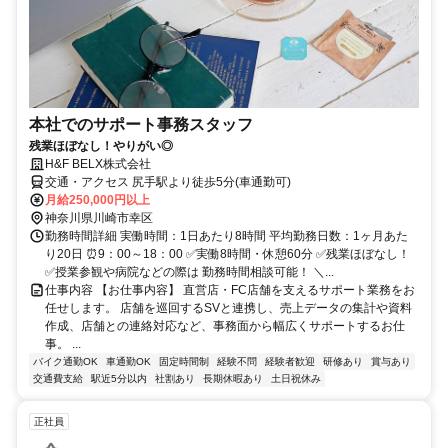
本社でのサポート事務スタッフ
残業ほぼなし！やりがい◎
H&F BELX株式会社
交通・アクセス 尻手駅より徒歩5分(車通勤可)
月給250,000円以上
神奈川県川崎市幸区
勤務時間詳細 実働時間：1日あたり8時間 平均勤務日数：1ヶ月あた
り20日 ⏰9：00～18：00 ✅実働8時間・休憩60分 ✅残業ほぼなし！
✅授業参観や病院などの際は 勤務時間相談可能！ ＼...
仕事内容 【お仕事内容】 直営店・FC店舗を支えるサポート業務をお
任せします。 店舗を巡回するSVと連携し、売上データの集計や資料
作成、店舗との連絡対応など、事務面から幅広くサポートするお仕
事。 ...
バイク通勤OK
車通勤OK
固定時間制
経験不問
経験者歓迎
研修あり
賞与あり
交通費支給
駅近5分以内
社割あり
長期休暇あり
土日祝休み
正社員