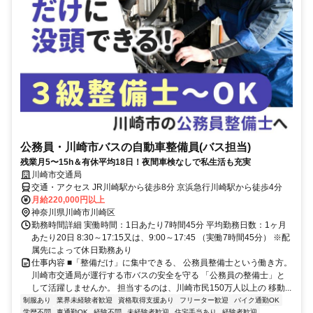
公務員・川崎市バスの自動車整備員(バス担当)
残業月5〜15h＆有休平均18日！夜間車検なしで私生活も充実
川崎市交通局
交通・アクセス JR川崎駅から徒歩8分 京浜急行川崎駅から徒歩4分
月給220,000円以上
神奈川県川崎市川崎区
勤務時間詳細 実働時間：1日あたり7時間45分 平均勤務日数：1ヶ月
あたり20日 8:30～17:15又は、9:00～17:45 （実働7時間45分） ※配
属先によって休日勤務あり
仕事内容 ■「整備だけ」に集中できる、 公務員整備士という働き方。
川崎市交通局が運行する市バスの安全を守る 「公務員の整備士」と
して活躍しませんか。 担当するのは、川崎市民150万人以上の 移動...
制服あり
業界未経験者歓迎
資格取得支援あり
フリーター歓迎
バイク通勤OK
学歴不問
車通勤OK
経験不問
未経験者歓迎
住宅手当あり
経験者歓迎