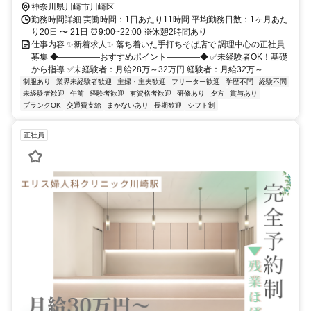
神奈川県川崎市川崎区
勤務時間詳細 実働時間：1日あたり11時間 平均勤務日数：1ヶ月あた
り20日 〜 21日 ⏰9:00~22:00 ※休憩2時間あり
仕事内容 ✨新着求人✨ 落ち着いた手打ちそば店で 調理中心の正社員
募集 ◆―――――おすすめポイント――――◆ ✅未経験者OK！基礎
から指導 ✅未経験者：月給28万～32万円 経験者：月給32万～...
制服あり
業界未経験者歓迎
主婦・主夫歓迎
フリーター歓迎
学歴不問
経験不問
未経験者歓迎
午前
経験者歓迎
有資格者歓迎
研修あり
夕方
賞与あり
ブランクOK
交通費支給
まかないあり
長期歓迎
シフト制
正社員