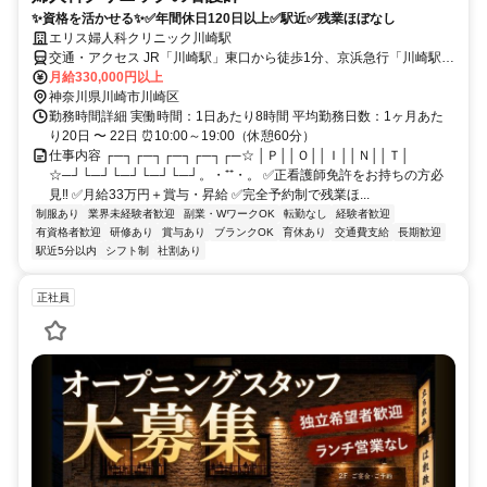
✨資格を活かせる✨✅年間休日120日以上✅駅近✅残業ほぼなし
エリス婦人科クリニック川崎駅
交通・アクセス JR「川崎駅」東口から徒歩1分、京浜急行「川崎駅」
から徒歩2分
月給330,000円以上
神奈川県川崎市川崎区
勤務時間詳細 実働時間：1日あたり8時間 平均勤務日数：1ヶ月あた
り20日 〜 22日 ⏰10:00～19:00（休憩60分）
仕事内容 ┌─┐┌─┐┌─┐┌─┐┌─☆ │Ｐ││Ｏ││Ｉ││Ｎ││Ｔ│
☆─┘└─┘└─┘└─┘└─┘。・⁺⁺・。 ✅正看護師免許をお持ちの方必
見‼ ✅月給33万円＋賞与・昇給 ✅完全予約制で残業ほ...
制服あり
業界未経験者歓迎
副業・WワークOK
転勤なし
経験者歓迎
有資格者歓迎
研修あり
賞与あり
ブランクOK
育休あり
交通費支給
長期歓迎
駅近5分以内
シフト制
社割あり
正社員