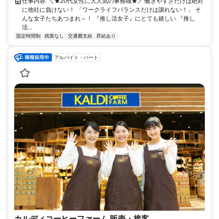
仕事内容: ＼★20代女性に大人気の事務職★／ 働きやすさだけは絶対
に他社に負けない！ 「ワークライフバランスだけは譲れない！」 そ
んな女子たちあつまれ～！ 『推し活女子』にとても嬉しい 『推し
活...
固定時間制
残業なし
交通費支給
昇給あり
アルバイト・パート
カルディコーヒーファーム 販売・接客