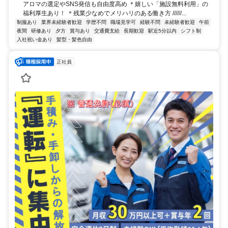
アロマの選定やSNS発信も自由度高め ＊嬉しい「施設無料利用」の
福利厚生あり！ ＊残業少なめでメリハリのある働き方 //////...
制服あり
業界未経験者歓迎
学歴不問
職場見学可
経験不問
未経験者歓迎
午前
夜間
研修あり
夕方
賞与あり
交通費支給
長期歓迎
駅近5分以内
シフト制
入社祝い金あり
髪型・髪色自由
正社員