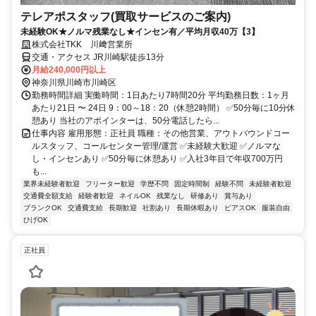
テレアポスタッフ(買取サービスのご案内)
未経験OK★ノルマ残業なし★インセン有／平均月収40万【3】
株式会社TKK 川﨑営業所
交通・アクセス JR川崎駅徒歩13分
月給240,000円以上
神奈川県川崎市川崎区
勤務時間詳細 実働時間：1日あたり7時間20分 平均勤務日数：1ヶ月
あたり21日 〜 24日 9：00～18：20（休憩2時間） ✅50分毎に10分休
憩あり 当社のアポインターは、50分電話したら...
仕事内容 雇用形態：正社員 職種：その他営業、アウトバウンドコー
ルスタッフ、コールセンター管理/運営 ✅未経験大歓迎 ✅ノルマな
し・インセンあり ✅50分毎に休憩あり ✅入社3年目で年収700万円
も...
業界未経験者歓迎
フリーター歓迎
学歴不問
固定時間制
経験不問
未経験者歓迎
交通費全額支給
経験者歓迎
ネイルOK
残業なし
研修あり
賞与あり
ブランクOK
交通費支給
長期歓迎
社割あり
長期休暇あり
ピアスOK
服装自由
ひげOK
正社員