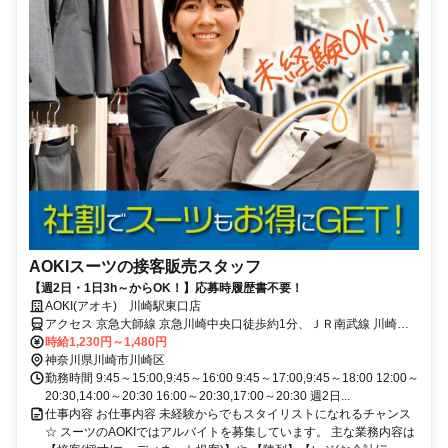
AOKIスーツの接客販売スタッフ
【週2日・1日3h～からOK！】応募時履歴書不要！
AOKI(アオキ) 川崎駅東口店
アクセス 京急大師線 京急川崎中央口徒歩約1分、ＪＲ南武線 川崎北
口東徒歩約2分、ＪＲ京浜東北線/ＪＲ根岸線 川崎北口東徒歩約2分
時給1,230円～1,480円
JR「川崎駅」東口より徒歩2分
神奈川県川崎市川崎区
勤務時間 9:45～15:00,9:45～16:00 9:45～17:00,9:45～18:00 12:00～
20:30,14:00～20:30 16:00～20:30,17:00～20:30 週2日...
仕事内容 お仕事内容 未経験からでもスタイリストになれるチャンス
☆ スーツのAOKIではアルバイトを募集しています。 主な業務内容は