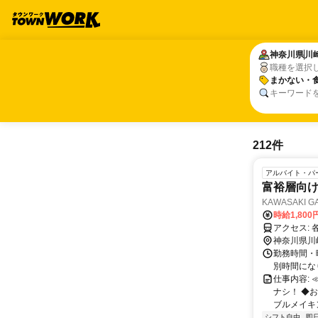
神奈川県
神奈川県
川
川
職種を選択
まかない・
まかない・
キーワード
212件
アルバイト・パ
富裕層向け
KAWASAKI G
時給1,800
ア
神奈川県川
勤務時間・曜
別時間になり
仕事内容:
ナシ！ ◆
ブルメイキン
シフト自由
即