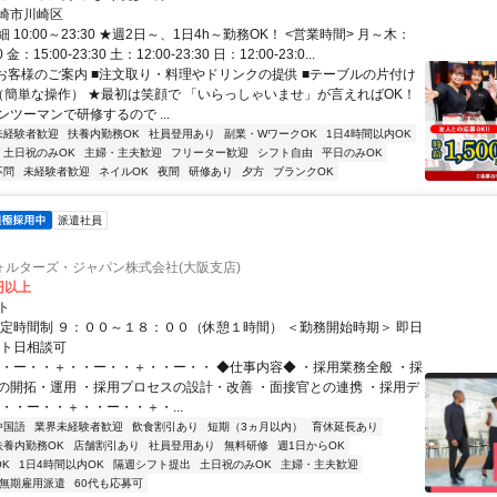
崎市川崎区
 10:00～23:30 ★週2日～、1日4h～勤務OK！ <営業時間> 月～木：
00 金：15:00-23:30 土：12:00-23:30 日：12:00-23:0...
■お客様のご案内 ■注文取り・料理やドリンクの提供 ■テーブルの片付け
（簡単な操作） ★最初は笑顔で 「いらっしゃいませ」が言えればOK！
ツーマンで研修するので ...
未経験者歓迎
扶養内勤務OK
社員登用あり
副業・WワークOK
1日4時間以内OK
土日祝のみOK
主婦・主夫歓迎
フリーター歓迎
シフト自由
平日のみOK
不問
未経験者歓迎
ネイルOK
夜間
研修あり
夕方
ブランクOK
派遣社員
ォルターズ・ジャパン株式会社(大阪支店)
0円以上
ト
固定時間制 ９：００～１８：００（休憩１時間） ＜勤務開始時期＞ 即日
ート日相談可
・・ー・・＋・・ー・・＋・・ー・・ ◆仕事内容◆ ・採用業務全般 ・採
の開拓・運用 ・採用プロセスの設計・改善 ・面接官との連携 ・採用デ
・・ー・・＋・・ー・・＋・...
中国語
業界未経験者歓迎
飲食割引あり
短期（3ヵ月以内）
育休延長あり
扶養内勤務OK
店舗割引あり
社員登用あり
無料研修
週1日からOK
K
1日4時間以内OK
隔週シフト提出
土日祝のみOK
主婦・主夫歓迎
無期雇用派遣
60代も応募可