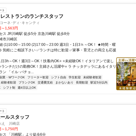
ート
ンレストランのランチスタッフ
コーネ･ディ･キャンティ
円～1,563円
ス JR川崎駅 徒歩5分 京急川崎駅 徒歩8分
崎市川崎区
(1)10:00～15:00 (2)17:00～23:00 週3日・1日3ｈ～OK！ ★時間・曜
ト気軽にご相談下さい ✅ランチは特に歓迎 ✅家事・育児との両立も応援
1日3h～OK！週3日～OK！扶養内OK⭐ ⭐未経験OK！イタリアンで楽し
 ⭐ランチだけの勤務OK！主婦さん活躍中⭐ ラ チッタデッラにあるイタリ
ン 「イル･パチョ...
副業・WワークOK
フリーター歓迎
シフト自由
学生歓迎
未経験者歓迎
経験者歓迎
ブランクOK
交通費支給
まかないあり
長期歓迎
駅近5分以内
K
シフト制
週4日以上OK
ート
ホールスタッフ
べえ 川崎店
円～1,750円
セス 「川崎駅」より徒歩6分