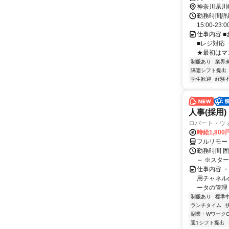
神奈川県川
勤務時間詳細
15:00-23:
仕事内容 
■レジ対応
★最初はマン
制服あり
業界
隔週シフト提出
学生歓迎
経験
人事(採用)
ロバート・ウ
時給1,80
フルリモー
勤務時間 
～ ※スタ
仕事内容 
用チャネル
ータの管理 
制服あり
標準
ランチタイム
副業・WワークO
週1シフト提出