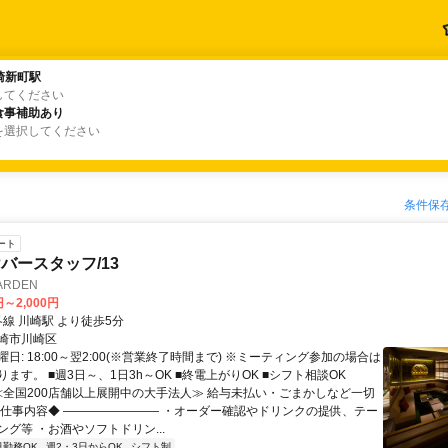
崎新町駅
崎新町駅
してください
食事補助あり
食事補助あり
を選択してください
条件保
ート
バースタッフ/13
ARDEN
円～2,000円
クセス: 各線 川崎駅 より徒歩5分
崎市川崎区
日: 18:00～翌2:00(※営業終了時間まで) ※ミーティング参加の場合は
ます。 ■週3日～、1日3h～OK ■終電上がりOK ■シフト相談OK
 ≪全国200店舗以上展開中の大手法人≫ 給与未払い・ごまかしなど一切
お仕事内容◆ ―――――――― ・オーダー確認やドリンクの提供、テー
グ等 ・お酒やソフトドリン...
日勤務OK
週2・3日からOK
シフト制