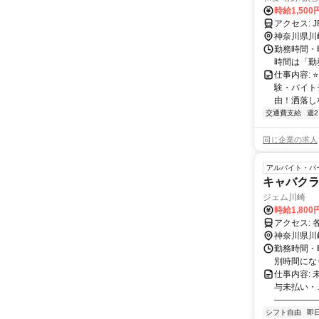
時給1,50
神奈川県川
勤務時間・
時間は「勤
仕事内容: 
験・バイト
由！洒落しな
交通費支給
週
同じ企業の求人
アルバイト・パ
キャバクラ
ジェム川崎
時給1,800
ア
神奈川県川
勤務時間・曜
別時間になり
仕事内容:
与未払い・
―――――
シフト自由
即