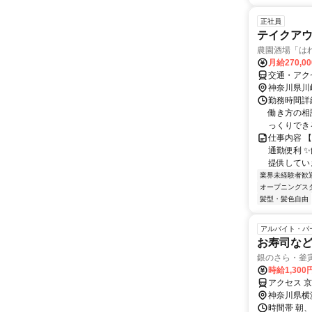
正社員
テイクア
農園酒場「は
月給270,0
交通・アクセ
神奈川県川
勤務時間詳細
働き方の相
っくりできる
仕事内容 
通勤便利 
提供していま
業界未経験者歓
オープニングス
髪型・髪色自由
アルバイト・パ
お寿司な
銀のさら・釜
時給1,30
アクセス 
神奈川県横
時間帯 朝