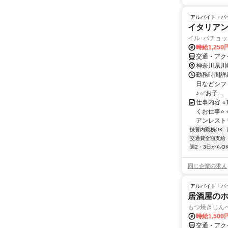
アルバイト・パ
イタリア
イル･パチョッ
時給1,250
交通・アクセ
神奈川県川
勤務時間詳細 
日などシフ
♪ ✅お子...
仕事内容 ⭐
くお仕事⭐
アンレストラ
扶養内勤務OK
交通費全額支給
週2・3日からO
同じ企業の求人
アルバイト・パ
居酒屋の
もつ焼きじん
時給1,500
交通・アク