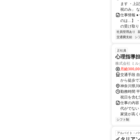
ます ・上
祝のみ」 な
仕事情報 
のは…】 
の受け取り 
社員登用あり
交通費支給
シ
正社員
心理指導担
株式会社 ミル
月給300,0
交通手段 自転車通勤可能 JR南武線 
から徒歩で
神奈川県川
勤務時間 平
祝日を含む
仕事の内容
代がでない
家賃が高くな
シフト制
アルバイト・パ
イタリア