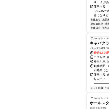
間： １月あた
仕事内容 
BAGUS
器になります
制服あり
業界
経験者歓迎
残
制服貸与
賞与
アルバイト・パ
キャバクラ
KAWASAKI G
時給1,800
ア
神奈川県川
勤務時間・曜
別時間になり
仕事内容:
与未払い・
―――――
シフト自由
即
アルバイト・パ
ホールス
和食 嗜好場(し