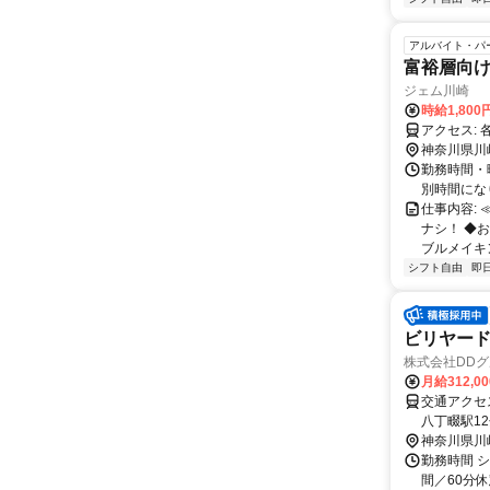
アルバイト・パ
富裕層向け
ジェム川崎
時給1,800
ア
神奈川県川
勤務時間・曜
別時間になり
仕事内容:
ナシ！ ◆
ブルメイキン
シフト自由
即
ビリヤー
株式会社DDグル
月給312,0
交通アクセス 最寄駅：川崎駅 
八丁畷駅12
小田栄駅25
神奈川県川
勤務時間 シ
間／60分