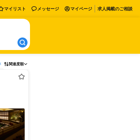
マイリスト
メッセージ
マイページ
求人掲載のご相談
存
関連度順