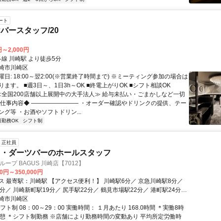
ート
バースタッフ/20
円～2,000円
クセス: 各線 川崎駅 より徒歩5分
崎市川崎区
日: 18:00～翌2:00(※営業終了時間まで) ※ミーティング参加の場合は
ます。 ■週3日～、1日3h～OK ■終電上がりOK ■シフト相談OK
 ≪全国200店舗以上展開中の大手法人≫ 給与未払い・ごまかしなど一切
お仕事内容◆ ―――――――― ・オーダー確認やドリンクの提供、テー
グ等 ・お酒やソフトドリン...
日勤務OK
シフト制
正社員
ド・ダーツバーのホールスタッフ
ープ BAGUS 川崎店【7012】
00円～350,000円
【アクセス便利！】 川崎駅6分／ 京急川崎駅8分／
分／ 川崎新町駅19分／ 尻手駅22分／ 鶴見市場駅22分／ 港町駅24分／
分／ 六郷土手駅28分／ 矢向駅31分
崎市川崎区
フト制 08：00～29：00 実働時間： １月あたり 168.0時間 ＊実働8時
休憩 ＊シフト制勤務 ※店舗により勤務時間の変動あり 平均所定労働時