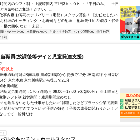
記時間内のシフト制 ・上記時間内で1日3ｈ～ＯＫ ・「平日のみ」「土日
どお気軽にご相談ください。...
● 仕事内容 お寿司のデリバリー（宅配）スタッフ募集！ 【お任せしたい
・お料理のセッティング ・お寿司などの配達 ・配達先住所の確認 ・代金
・桶の回収 など！ 未経...
副業・WワークOK
土日祝のみOK
主婦・主夫歓迎
バイク通勤OK
学生歓迎
フト制
当職員(放課後等デイと児童発達支援)
ク
00円以上
川崎新町駅から徒歩で17分 JR南武線 小田栄駅
14分 京急本線 京急川崎駅から徒歩で21分
崎市川崎区
均所定労働時間：170.7時間/月 09:00～18:00（休憩60分） ※土曜日と
変則シフト制 就労期間：雇用期間定めなし
 ✅ 心理学をいかした仕事がしたい ✅ 就職したけどブラック企業で残業
 ✅ 給料が安すぎてつらい ✅ 子供が好き！子供の成長に関わりたい！ ✅
ってて、給料だけ...
ート
ンバルのキッチン・ホールスタッフ