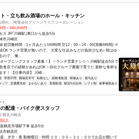
ウト・立ち飲み酒場のホール・キッチン
れ晴れ」/有限会社グリーンライフコーポレーション
00円～300,000円
ス JR｢川崎駅｣東口から徒歩5分
崎市川崎区
 総労働時間：1ヶ月あたり160時間 ⏰12：00～24：00(実働8時間) ※
談OK ランチ営業が無いので、 大変な仕込みなどの負担少なめ♪ 朝はゆ
ので、 働...
【オープニングスタッフ募集！】 ✨ランチ営業ナシ☆ ✨川崎駅徒歩5分で
✨飲食店での経験があればOK ✨自社グループ農園で育てた 新鮮な食材を
す！ 【仕事内容】 川崎...
迎
学歴不問
職場見学可
転勤なし
経験者歓迎
研修あり
賞与あり
タッフ
交通費支給
まかないあり
長期歓迎
駅近5分以内
シフト制
食事補助あり
ート
どの配達・バイク便スタッフ
寅 鶴見川崎店
0円以上
京急鶴見市場駅下車 徒歩5分
浜市鶴見区
、昼、夕方・夜 勤務曜日・時間 １０：００～２１：００でお店が開いて