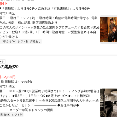
0円以上
アクセス: JR「川崎駅」より徒歩5分／京急本線「京急川崎駅」より徒歩6分
崎市川崎区
曜日: ・勤務日：シフト制 ・勤務時間：店舗の営業時間に準ずる -営業
務地の補足」欄に記載 -開店閉店準備あり
⭐️この求人のポイント⭐️ ✅️多数の飲食業態をプロデュースする企業 ✅️未経
デビュー歓迎！ ✅️週2回、1日3時間〜勤務可能！ ✅️髪型髪色ネイル自
がら働ける ...
2・3日からOK
シフト制
昇給あり
ート
の黒服/20
円～2,000円
クセス: 各線 川崎駅 より徒歩5分
崎市川崎区
日: 18:00～翌2:00(※営業終了時間まで) ※ミーティング参加の場合は
ます。 ■週3日～、1日3h～OK ■終電上がりOK ■シフト相談OK
 未経験スタート多数活躍中！ ≪全国200店舗以上展開中の大手法人≫ 給
ごまかしなど一切ナシ！ ――――――― ◆お仕事内容◆
―― ・オーダー確認やドリンクの提供、...
日勤務OK
シフト制