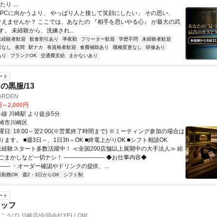
り ...
「PCに向かうより、 やっぱり人と接して笑顔にしたい」 その思い、
で叶えませんか？ ここでは、あなたの 『相手を思いやる心』 が最大の武
。 未経験から、洗練され...
未経験者歓迎
飲食割引あり
準夜勤
フリーター歓迎
学歴不問
未経験者歓迎
業なし
夜間
駅ナカ
有資格者歓迎
食費補助あり
職種変更なし
研修あり
あり
ブランクOK
交通費支給
まかないあり
ート
の黒服/13
ARDEN
円～2,000円
クセス: 各線 川崎駅 より徒歩5分
崎市川崎区
日: 18:00～翌2:00(※営業終了時間まで) ※ミーティング参加の場合は
ます。 ■週3日～、1日3h～OK ■終電上がりOK ■シフト相談OK
 未経験スタート多数活躍中！ ≪全国200店舗以上展開中の大手法人≫ 給
ごまかしなど一切ナシ！ ――――――― ◆お仕事内容◆
―― ・オーダー確認やドリンクの提供、...
日勤務OK
週2・3日からOK
シフト制
ート
タッフ
こうば) 川崎店/合同会社YELLOW