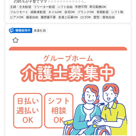
の95％が子育てママ ༶ ༶ ༶ ༶ ༶ ༶ ༶ ༶ ༶ ༶ ༶ ༶...
主婦・主夫歓迎
フリーター歓迎
シフト自由
学歴不問
即日勤務OK
フルリモート
経験者歓迎
ネイルOK
在宅OK
ブランクOK
長期歓迎
シフト制
ピアスOK
服装自由
履歴書不要
友達と応募OK
ひげOK
髪型・髪色自由
派遣社員