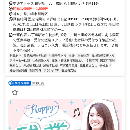
交通アクセス 最寄駅：八丁畷駅 八丁畷駅より徒歩11分
時給1,400円～1,600円
神奈川県川崎市川崎区
勤務時間 固定時間制 ※詳細は下記 09:00~17:30(休憩時間:60分) 月,
火,水,木,金,土,日 祝日出勤 週5~6日勤務 シフト制(土日祝含む)※日曜
勤務は月2回程度 休憩時間の一...
仕事内容 八丁畷駅から徒歩約10分、川崎市川崎区元木町にある病院
で医療事務・受付の派遣スタッフ募集! 患者様の受付や保険証の確
認、会計業務、レセコン入力、電話対応などをお任せします。 資格
不要◎保険...
制服あり
業界未経験者歓迎
社員登用あり
主婦・主夫歓迎
資格取得支援あり
フリーター歓迎
社会保険あり
産休・育休取得実績あり
学歴不問
固定時間制
転勤なし
未経験者歓迎
経験者歓迎
有資格者歓迎
職種変更なし
研修あり
社会保険完備
制服貸与
ブランクOK
交通費支給
派遣社員