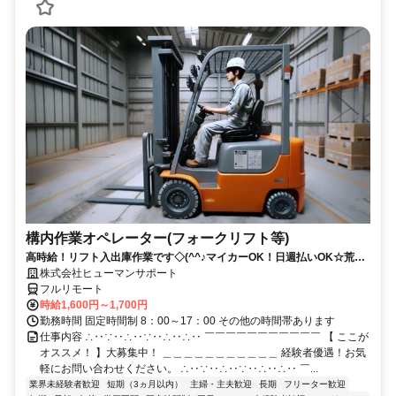
構内作業オペレーター(フォークリフト等)
高時給！リフト入出庫作業です◇(^^♪マイカーOK！日週払いOK☆荒本
駅★【シゴト№0619】
株式会社ヒューマンサポート
フルリモート
時給1,600円～1,700円
勤務時間 固定時間制 8：00～17：00 その他の時間帯あります
仕事内容 ∴‥∵‥∴‥∵‥∴‥∴‥ ￣￣￣￣￣￣￣￣￣￣￣ 【 ここが
オススメ！ 】大募集中！ ＿＿＿＿＿＿＿＿＿＿＿ 経験者優遇！お気
軽にお問い合わせください。 ∴‥∵‥∴‥∵‥∴‥∴‥ ￣...
業界未経験者歓迎
短期（3ヵ月以内）
主婦・主夫歓迎
長期
フリーター歓迎