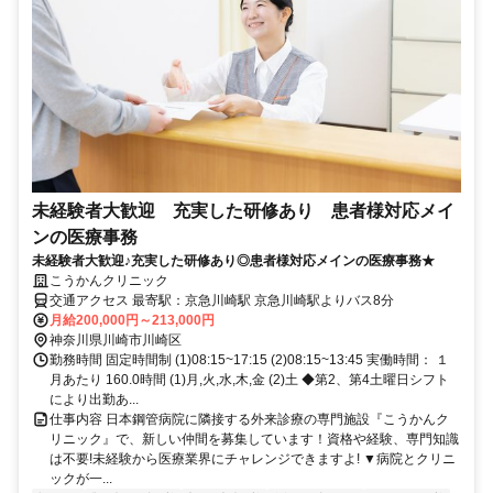
未経験者大歓迎 充実した研修あり 患者様対応メイ
ンの医療事務
未経験者大歓迎♪充実した研修あり◎患者様対応メインの医療事務★
こうかんクリニック
交通アクセス 最寄駅：京急川崎駅 京急川崎駅よりバス8分
月給200,000円～213,000円
神奈川県川崎市川崎区
勤務時間 固定時間制 (1)08:15~17:15 (2)08:15~13:45 実働時間： １
月あたり 160.0時間 (1)月,火,水,木,金 (2)土 ◆第2、第4土曜日シフト
により出勤あ...
仕事内容 日本鋼管病院に隣接する外来診療の専門施設『こうかんク
リニック』で、新しい仲間を募集しています！資格や経験、専門知識
は不要!未経験から医療業界にチャレンジできますよ! ▼病院とクリニ
ックが一...