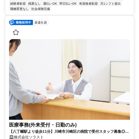
経験者歓迎
残業なし
週払いOK
即日払いOK
有資格者歓迎
月1シフト提出
職種変更なし
社会保険完備
派遣社員
医療事務(外来受付・日勤のみ)
【八丁畷駅より徒歩11分】川崎市川崎区の病院で受付スタッフ募集◎9
時スタートの医療事務派遣
株式会社ソラスト