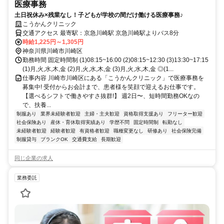
医療事務
土日祝休み×残業なし！子どもが学校の間だけ働ける医療事務♪
こうかんクリニック
交通アクセス 最寄駅：京急川崎駅 京急川崎駅よりバス8分
時給1,225円～1,305円
神奈川県川崎市川崎区
勤務時間 固定時間制 (1)08:15~16:00 (2)08:15~12:30 (3)13:30~17:15
(1)月,火,水,木,金 (2)月,火,水,木,金 (3)月,火,水,木,金 ◎(1...
仕事内容 川崎市川崎区にある「こうかんクリニック」で医療事務を
募集中! 受付からお会計まで、患者様を笑顔で迎えるお仕事です。
【選べるシフトで働きやすさ抜群!】 週2日〜、短時間勤務OKなの
で、扶養...
制服あり
業界未経験者歓迎
主婦・主夫歓迎
資格取得支援あり
フリーター歓迎
社会保険あり
産休・育休取得実績あり
学歴不問
固定時間制
転勤なし
未経験者歓迎
経験者歓迎
有資格者歓迎
職種変更なし
研修あり
社会保険完備
制服貸与
ブランクOK
交通費支給
長期歓迎
同じ企業の求人
業務委託