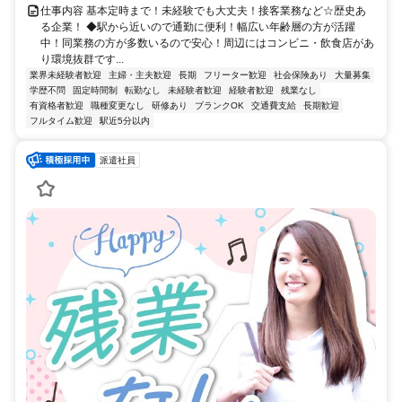
仕事内容 基本定時まで！未経験でも大丈夫！接客業務など☆歴史あ
る企業！ ◆駅から近いので通勤に便利！幅広い年齢層の方が活躍
中！同業務の方が多数いるので安心！周辺にはコンビニ・飲食店があ
り環境抜群です...
業界未経験者歓迎
主婦・主夫歓迎
長期
フリーター歓迎
社会保険あり
大量募集
学歴不問
固定時間制
転勤なし
未経験者歓迎
経験者歓迎
残業なし
有資格者歓迎
職種変更なし
研修あり
ブランクOK
交通費支給
長期歓迎
フルタイム歓迎
駅近5分以内
派遣社員