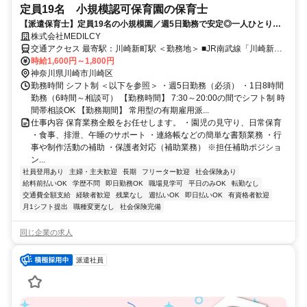
定員19名 小規模認可保育園の保育士
【派遣保育士】定員19名の小規模園／週5日勤務で安定◎一人ひとりに
寄り添う保育
株式会社MEDILCY
交通アクセス 最寄駅：川崎新町駅 ＜勤務地＞ ■JR南武線「川崎新町
時給1,600円～1,800円
駅」 ■京急本線/京急大師線「京急川崎駅」 自転車通勤可
神奈川県川崎市川崎区
勤務時間 シフト制 ＜以下を参照＞ ・週5日勤務（必須） ・1日8時間
勤務（6時間～相談可） 【勤務時間】 7:30～20:00の間でシフト制 時
間帯相談OK 【勤務期間】 常用型の有期雇用派...
仕事内容 保育業務全般をお任せします。 ・園児の見守り、日常保育
・食事、排泄、午睡のサポート ・連絡帳などの簡単な書類業務 ・行
事や制作活動の補助 ・保護者対応（補助業務） ※担任補助ポジショ
ン...
社員登用あり
主婦・主夫歓迎
長期
フリーター歓迎
社会保険あり
給料前払いOK
学歴不問
即日勤務OK
職場見学可
平日のみOK
転勤なし
交通費全額支給
経験者歓迎
残業なし
週払いOK
即日払いOK
有資格者歓迎
月1シフト提出
職種変更なし
社会保険完備
同じ企業の求人
派遣社員