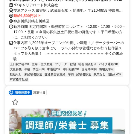
発行＆追跡番号を入力するだけ！無理なく稼げるオープニング募集★
NXキャリアロード株式会社
交通アクセス 最寄駅：武蔵白石駅 ＜勤務地＞ 〒210-0858 神奈川県
川崎市川崎区田辺新田1-3 ＜アクセス＞ ・武蔵白石駅出口より徒歩約
時給1,500円以上
7分 ★駅から徒歩圏内でアクセス抜群！ ★自転車・バイク通勤
神奈川県川崎市川崎区
OK♪（電車、公共バス、徒歩での通勤もOKです）
勤務時間 固定時間制 ＜勤務時間について＞ ・12:00～17:00 ・9:00～
17:00 ＊長期 ※今回の募集は土日祝出勤の募集です！ 平日希望の方
は、ご相談ください。
仕事内容 ＼2026年オープニングの新しい職場！／ データサーバーの
パーツを取り扱う倉庫にて… ラベル発行や管理などを行う軽作業ス
タッフを大募集！！ ＝＝＝＝＝＝＝＝＝＝＝＝＝＝＝＝ 全くの未経
験...
土日祝のみOK
主婦・主夫歓迎
フリーター歓迎
社会保険あり
バイク通勤OK
大量募集
午後
学歴不問
車通勤OK
即日勤務OK
固定時間制
職場見学可
転勤なし
未経験者歓迎
交通費全額支給
午前
経験者歓迎
残業なし
週払いOK
有資格者歓迎
派遣社員