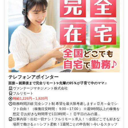
テレフォンアポインター
面接～就業後まで完全リモート✨先輩の95％が子育て中のママ♫
ヴァンテージマネジメント株式会社
フルリモート
時給1,226円～1,920円
勤務時間詳細 完全シフト制 希望を最大限考慮します♫ ⏰月～金でシ
フト自由！ （稼働目安時間： 9:00～17:00 ） ※週9時間以上の稼働を
想定 ⏰お好きな時間帯で1日3時間～！ ⏰平日のみの週...
仕事内容 ✨出社一切ナシ！フルリモート求人！ ✨全国どこでも好きな
場所で働ける♫ ✨シフト柔軟！1週間ごとの申告制 ✨今いるスタッフ