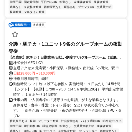
学歴不問
固定時間制
平日のみOK
転勤なし
未経験者歓迎
経験者歓迎
残業なし
有資格者歓迎
職種変更なし
研修あり
ブランクOK
交通費支給
長期歓迎
フルタイム歓迎
派遣社員
介護・駅チカ・1ユニット9名のグループホームの夜勤
専従
【久喜駅】駅チカ！日勤業務/日払い制度アリ/グループホーム（派遣/介
護）
株式会社MEDILCY
交通アクセス 最寄駅：小田栄駅 ＜勤務地＞ 南武線「小田栄」駅 ※バ
イク/自転車通勤可
日給28,000円～310,000円
神奈川県川崎市川崎区
勤務時間 シフト制 ＜以下を参照＞ 実働時間： １日あたり 14.5時間
【シフト】 【夜勤】17:00～9:30（14.5ｈ/休憩120分） 平均所定労働
時間： １日あたり 14.5時間
仕事内容 ご入居者様の「見守りのお世話」が主な業務となります。
身体介助（食事・排泄（トイレ誘導）など）や夜の見守りが中心で
す。 ・食事介助 ・排泄介助 ・夜の巡視/見守り ・介護記録（PC・タ
ブレ...
社員登用あり
長期
フリーター歓迎
社会保険あり
バイク通勤OK
給料前払いOK
学歴不問
即日勤務OK
職場見学可
転勤なし
交通費全額支給
経験者歓迎
残業なし
週払いOK
即日払いOK
有資格者歓迎
月1シフト提出
職種変更なし