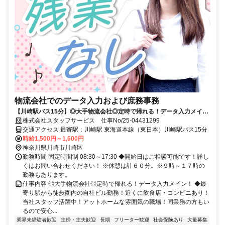
物流会社でのデータ入力および庶務事務
【川崎駅バス15分】◎大手物流会社◎定時で帰れる！データ入力メイ
ン！
株式会社スタッフサービス 仕事No/25-04431299
交通アクセス 最寄駅：川崎駅 東海道本線（東日本）川崎駅バス15分
時給1,500円～1,600円
神奈川県川崎市川崎区
勤務時間 固定時間制 08:30～17:30 ◆開始日はご相談可能です！詳し
くはお問い合わせください！ ※休憩は計６０分。※９時～１７時の
勤務もあります。
仕事内容 ◎大手物流会社◎定時で帰れる！データ入力メイン！ ◆最
寄り駅から徒歩圏内の自社ビル勤務！近くに飲食店・コンビニあり！
当社スタッフ活躍中！アットホームな雰囲気の職場！同業務の方もい
るので安心...
業界未経験者歓迎
主婦・主夫歓迎
長期
フリーター歓迎
社会保険あり
大量募集