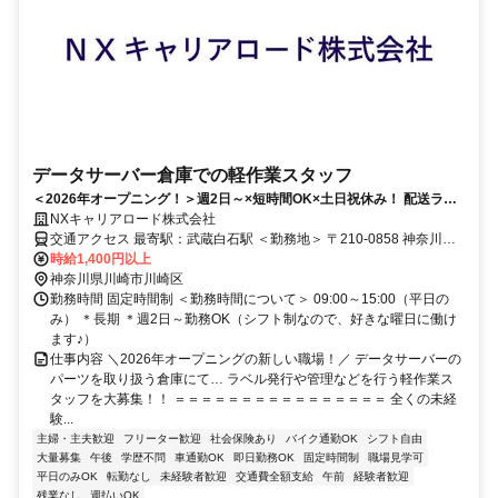
データサーバー倉庫での軽作業スタッフ
＜2026年オープニング！＞週2日～×短時間OK×土日祝休み！ 配送ラベ
ルの発行＆追跡番号を入力するダケのかんたん軽作業！
NXキャリアロード株式会社
交通アクセス 最寄駅：武蔵白石駅 ＜勤務地＞ 〒210-0858 神奈川県
川崎市川崎区田辺新田1-3 ＜アクセス＞ ・武蔵白石駅出口より徒歩約
時給1,400円以上
7分 ★駅から徒歩圏内でアクセス抜群！ ★自転車・バイク通勤
神奈川県川崎市川崎区
OK♪（電車、公共バス、徒歩での通勤もOKです）
勤務時間 固定時間制 ＜勤務時間について＞ 09:00～15:00（平日の
み） ＊長期 ＊週2日～勤務OK（シフト制なので、好きな曜日に働け
ます♪）
仕事内容 ＼2026年オープニングの新しい職場！／ データサーバーの
パーツを取り扱う倉庫にて… ラベル発行や管理などを行う軽作業ス
タッフを大募集！！ ＝＝＝＝＝＝＝＝＝＝＝＝＝＝＝＝ 全くの未経
験...
主婦・主夫歓迎
フリーター歓迎
社会保険あり
バイク通勤OK
シフト自由
大量募集
午後
学歴不問
車通勤OK
即日勤務OK
固定時間制
職場見学可
平日のみOK
転勤なし
未経験者歓迎
交通費全額支給
午前
経験者歓迎
残業なし
週払いOK