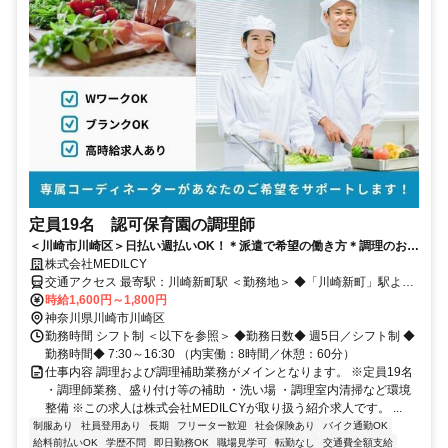
定員19名 認可保育園の調理師
＜川崎市川崎区＞日払い週払いOK！＊派遣で希望の働き方＊調理のお仕
事【認可保育園】
株式会社MEDILCY
交通アクセス 最寄駅：川崎新町駅 ＜勤務地＞ ◆「川崎新町」駅より
徒歩16分 ◆「京急川崎」駅より徒歩16分 【バイク通勤：〇】【自転
時給1,600円～1,800円
車通勤：〇】 1都3県（東京・神奈川・千葉・埼玉）でのお仕事探し
神奈川県川崎市川崎区
は、当社にお任せください！ ご自宅付近でのご提案も可能です！ ま
勤務時間 シフト制 ＜以下を参照＞ ◆勤務日数◆ 週5日／シフト制 ◆
ずはお気軽にお問い合わせくださいませ♪
勤務時間◆ 7:30～16:30 （内実働：8時間／休憩：60分）
仕事内容 調理および調理補助業務がメインとなります。 ※定員19名
・調理師業務、盛り付け等の補助 ・洗い場 ・調理室内清掃など環境
整備 ※この求人は株式会社MEDILCYが取り扱う紹介求人です。 ...
制服あり
社員登用あり
長期
フリーター歓迎
社会保険あり
バイク通勤OK
給料前払いOK
学歴不問
即日勤務OK
職場見学可
転勤なし
交通費全額支給