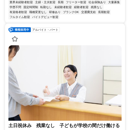
業界未経験者歓迎
主婦・主夫歓迎
長期
フリーター歓迎
社会保険あり
大量募集
学歴不問
固定時間制
転勤なし
未経験者歓迎
経験者歓迎
残業なし
有資格者歓迎
職種変更なし
研修あり
ブランクOK
交通費支給
長期歓迎
フルタイム歓迎
バイトデビュー歓迎
アルバイト・パート
土日祝休み 残業なし 子どもが学校の間だけ働ける