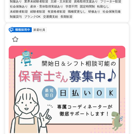
制服あり
業界未経験者歓迎
主婦・主夫歓迎
資格取得支援あり
フリーター歓迎
社会保険あり
産休・育休取得実績あり
学歴不問
固定時間制
転勤なし
未経験者歓迎
経験者歓迎
有資格者歓迎
職種変更なし
研修あり
社会保険完備
制服貸与
ブランクOK
交通費支給
長期歓迎
派遣社員