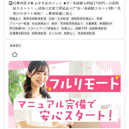
仕事内容 ///★ おすすめポイント ★/// ✅️未経験も時給1700円～の高時
給スタート！ →頑張り次第で昇給あり(^^)b ✅️未経験スタート9割！充
実のサポート体制！ →事前研修に加え...
制服あり
業界未経験者歓迎
主婦・主夫歓迎
資格取得支援あり
長期
フリーター歓迎
社会保険あり
産休・育休取得実績あり
大量募集
車通勤OK
即日勤務OK
スタートアップ研修あり
転勤なし
経験不問
未経験者歓迎
交通費全額支給
経験者歓迎
ネイルOK
残業なし
有資格者歓迎
業務委託