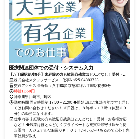
医療関連団体での受付・システム入力
【八丁畷駅徒歩8分】未経験の方も歓迎◎残業ほとんどなし！受付・お
客様対応など！
株式会社スタッフサービス 仕事No/25-04383723
交通アクセス 最寄駅：八丁畷駅 京急本線八丁畷駅徒歩8分
時給1,650円
神奈川県川崎市川崎区
勤務時間 固定時間制 17:00～21:00 ◆開始日はご相談可能です！詳し
くはお問い合わせください！ ※日祝は、８時半～１７時（休憩６０
分）の勤務になります。
仕事内容 未経験の方も歓迎◎残業ほとんどなし！受付・お客様対応
など！ ◆残業はほとんどなくプライベートも充実◎最寄り駅から徒
歩圏内！カジュアルな服装ＯＫ！ＯＪＴがしっかりあるので安心！先
輩社員が教え...