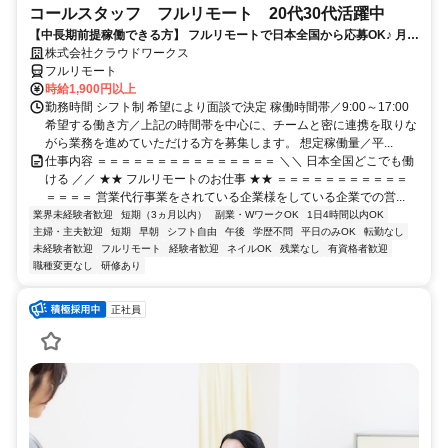
コールスタッフ フルリモート 20代30代活躍中
【中長期前提稼働できる方】 フルリモートで日本全国から応募OK♪ 月稼
働80時間で安定収入！
株式会社クラウドワークス
フルリモート
時給1,900円以上
勤務時間 シフト制 希望により面談で決定 稼働時間帯／9:00～17:00
希望する働き方／上記の時間帯を中心に、チームと密に連携を取りな
がら業務を進めていただける方を募集します。 想定稼働量／平...
仕事内容 ＝＝＝＝＝＝＝＝＝＝＝＝＝＝＝ ＼＼ 日本全国どこでも働
ける ／／ ★★ フルリモートのお仕事 ★★ ＝＝＝＝＝＝＝＝＝＝＝
＝＝＝＝ 営業代行事業をされている企業様をしている企業での営...
業界未経験者歓迎
短期（3ヵ月以内）
副業・WワークOK
1日4時間以内OK
主婦・主夫歓迎
短期
早朝
シフト自由
午後
学歴不問
平日のみOK
転勤なし
未経験者歓迎
フルリモート
経験者歓迎
ネイルOK
残業なし
有資格者歓迎
職種変更なし
研修あり
正社員