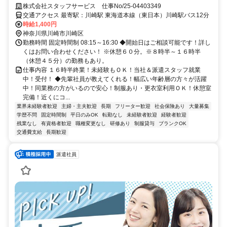
就業中！受付！
株式会社スタッフサービス 仕事No/25-04403349
交通アクセス 最寄駅：川崎駅 東海道本線（東日本）川崎駅バス12分
時給1,400円
神奈川県川崎市川崎区
勤務時間 固定時間制 08:15～16:30 ◆開始日はご相談可能です！詳し
くはお問い合わせください！ ※休憩６０分。※８時半～１６時半
（休憩４５分）の勤務もあり。
仕事内容 １６時半終業！未経験もＯＫ！当社＆派遣スタッフ就業
中！受付！ ◆先輩社員が教えてくれる！幅広い年齢層の方々が活躍
中！同業務の方がいるので安心！制服あり・更衣室利用ＯＫ！休憩室
完備！近くにコ...
業界未経験者歓迎
主婦・主夫歓迎
長期
フリーター歓迎
社会保険あり
大量募集
学歴不問
固定時間制
平日のみOK
転勤なし
未経験者歓迎
経験者歓迎
残業なし
有資格者歓迎
職種変更なし
研修あり
制服貸与
ブランクOK
交通費支給
長期歓迎
派遣社員