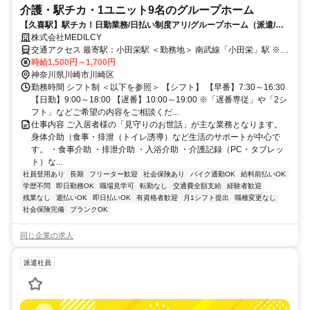
介護・駅チカ・1ユニット9名のグループホーム
【久喜駅】駅チカ！日勤業務/日払い制度アリ/グループホーム（派遣/介
護）
株式会社MEDILCY
交通アクセス 最寄駅：小田栄駅 ＜勤務地＞ 南武線「小田栄」駅 ※バ
イク/自転車通勤可
時給1,500円～1,700円
神奈川県川崎市川崎区
勤務時間 シフト制 ＜以下を参照＞ 【シフト】 【早番】7:30～16:30
【日勤】9:00～18:00 【遅番】10:00～19:00 ※「遅番専従」や「2シ
フト」などご希望の内容をご相談くだ...
仕事内容 ご入居者様の「見守りのお世話」が主な業務となります。
身体介助（食事・排泄（トイレ誘導）など生活のサポートが中心で
す。 ・食事介助 ・排泄介助 ・入浴介助 ・介護記録（PC・タブレッ
ト）な...
社員登用あり
長期
フリーター歓迎
社会保険あり
バイク通勤OK
給料前払いOK
学歴不問
即日勤務OK
職場見学可
転勤なし
交通費全額支給
経験者歓迎
残業なし
週払いOK
即日払いOK
有資格者歓迎
月1シフト提出
職種変更なし
社会保険完備
ブランクOK
同じ企業の求人
派遣社員