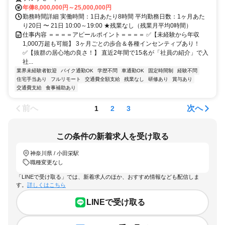
年俸8,000,000円～25,000,000円
勤務時間詳細 実働時間：1日あたり8時間 平均勤務日数：1ヶ月あた
り20日 〜 21日 10:00～19:00 ★残業なし（残業月平均0時間）
仕事内容 ＝＝＝＝アピールポイント＝＝＝＝ ✅【未経験から年収
1,000万超も可能】 3ヶ月ごとの歩合＆各種インセンティブあり！
✅【抜群の居心地の良さ！】 直近2年間で15名が「社員の紹介」で入
社...
業界未経験者歓迎
バイク通勤OK
学歴不問
車通勤OK
固定時間制
経験不問
住宅手当あり
フルリモート
交通費全額支給
残業なし
研修あり
賞与あり
交通費支給
食事補助あり
前へ
次へ
1
2
3
この条件の新着求人を受け取る
神奈川県 / 小田栄駅
職種変更なし
「LINEで受け取る」では、新着求人のほか、おすすめ情報なども配信しま
す。
詳しくはこちら
LINEで受け取る