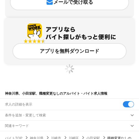
メールで受け取る
アプリを無料ダウンロード
神奈川県、小田栄駅、職種変更なしのアルバイト・バイト求人情報
求人の詳細を表示
条件を追加・変更して検索
市区町村を追加・変更
関連キーワード
完全在宅ワーク 全国
シール貼り 在宅
現在地周辺
ガチャガチャ
犬カフェ
神奈川県
駅を追加・変更
バイトTOP
神奈川県
川崎市
川崎区
小田栄駅
職種変更なしの
神奈川県
すべて