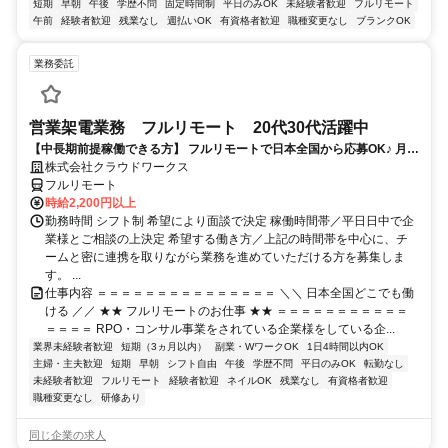
短期
早朝
午後
学歴不問
固定時間制
平日のみOK
未経験者歓迎
フルリモート
午前
経験者歓迎
残業なし
週払いOK
有資格者歓迎
職種変更なし
ブランクOK
業務委託
営業架電業務 フルリモート 20代30代活躍中
【中長期前提稼働できる方】 フルリモートで日本全国から応募OK♪ 月稼
働40時間で安定収入！
株式会社クラウドワークス
フルリモート
時給2,200円以上
勤務時間 シフト制 希望により面談で決定 稼働時間帯／平日日中で企
業様とご相談の上決定 希望する働き方／上記の時間帯を中心に、チ
ームと密に連携を取りながら業務を進めていただける方を募集しま
す。 ...
仕事内容 ＝＝＝＝＝＝＝＝＝＝＝＝＝＝＝ ＼＼ 日本全国どこでも働
ける ／／ ★★ フルリモートのお仕事 ★★ ＝＝＝＝＝＝＝＝＝＝＝
＝＝＝＝ RPO・コンサル事業をされている企業様をしている企...
業界未経験者歓迎
短期（3ヵ月以内）
副業・WワークOK
1日4時間以内OK
主婦・主夫歓迎
短期
早朝
シフト自由
午後
学歴不問
平日のみOK
転勤なし
未経験者歓迎
フルリモート
経験者歓迎
ネイルOK
残業なし
有資格者歓迎
職種変更なし
研修あり
同じ企業の求人