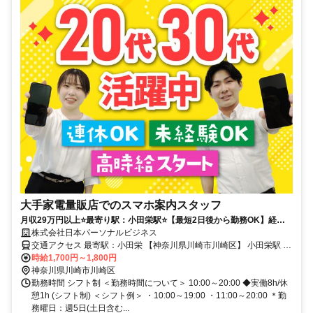
大手家電量販店でのスマホ案内スタッフ
月収29万円以上⭐️最寄り駅：小田栄駅⭐️【最短2日後から勤務OK】経験
ゼロでも高収入可能！勤務開始はゆっくり◯
株式会社日本パーソナルビジネス
交通アクセス 最寄駅：小田栄 【神奈川県川崎市川崎区】 小田栄駅 徒
歩6分
時給1,700円～1,800円
神奈川県川崎市川崎区
勤務時間 シフト制 ＜勤務時間について＞ 10:00～20:00 ◆実働8h/休
憩1h (シフト制) ＜シフト例＞ ・10:00～19:00 ・11:00～20:00 ＊勤
務曜日：週5日(土日含む...