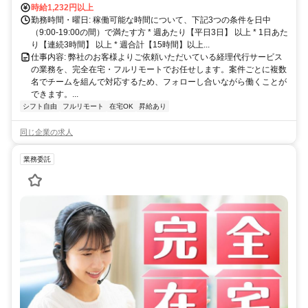
時給1,232円以上
勤務時間・曜日: 稼働可能な時間について、下記3つの条件を日中
（9:00-19:00の間）で満たす方 * 週あたり【平日3日】 以上 * 1日あた
り【連続3時間】 以上 * 週合計【15時間】以上...
仕事内容: 弊社のお客様よりご依頼いただいている経理代行サービス
の業務を、完全在宅・フルリモートでお任せします。案件ごとに複数
名でチームを組んで対応するため、フォローし合いながら働くことが
できます。...
シフト自由
フルリモート
在宅OK
昇給あり
同じ企業の求人
業務委託