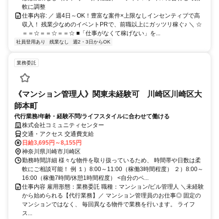
軟に調整
仕事内容: ／ 週4日～OK！豊富な案件×上限なしインセンティブで高
収入！ 残業少なめのイベントPRで、前職以上にガッツリ稼ぐ♪ ＼ ☆
＝＝☆＝＝☆＝＝☆ ■「仕事がなくて稼げない」を...
社員登用あり
残業なし
週2・3日からOK
業務委託
《マンション管理人》関東未経験可 川崎区川崎区大
師本町
代行業務/年齢・経験不問/ライフスタイルに合わせて働ける
株式会社コミュニティセンター
交通・アクセス 交通費支給
日給3,695円～8,155円
神奈川県川崎市川崎区
勤務時間詳細 様々な物件を取り扱っているため、 時間帯や日数は柔
軟にご相談可能！ 例 １）8:00～11:00（稼働3時間程度） ２）8:00～
16:00（稼働7時間/休憩1時間程度） <自分のペ...
仕事内容 雇用形態：業務委託 職種：マンション/ビル管理人 ＼未経験
から始められる【代行業務】／ マンション管理員のお仕事◎ 固定の
マンションではなく、 毎回異なる物件で業務を行います。 ライフ
ス...