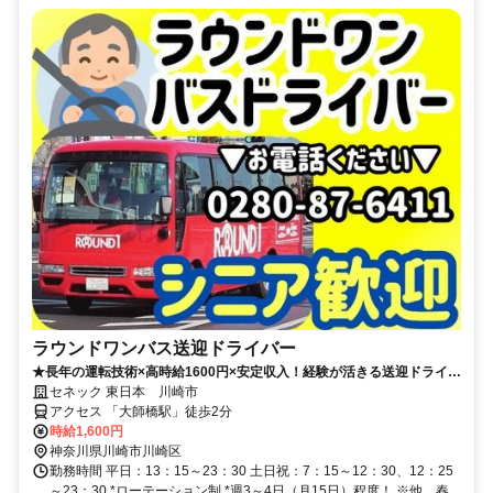
ラウンドワンバス送迎ドライバー
★長年の運転技術×高時給1600円×安定収入！経験が活きる送迎ドライバ
ー★
セネック 東日本 川崎市
アクセス 「大師橋駅」徒歩2分
時給1,600円
神奈川県川崎市川崎区
勤務時間 平日：13：15～23：30 土日祝：7：15～12：30、12：25
～23：30 *ローテーション制 *週3～4日（月15日）程度！ ※他、春