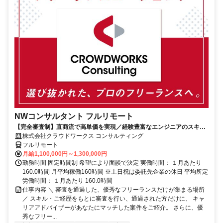
NWコンサルタント フルリモート
【完全審査制】直商流で高単価を実現／経験豊富なエンジニアのスキル
に合致した案件を多数保有
株式会社クラウドワークス コンサルティング
フルリモート
月給1,100,000円～1,300,000円
勤務時間 固定時間制 希望により面談で決定 実働時間： １月あたり
160.0時間 月平均稼働160時間 ※土日祝は委託先企業の休日 平均所定
労働時間： １月あたり 160.0時間
仕事内容 ＼ 審査を通過した、優秀なフリーランスだけが集まる場所
／ スキル・ご経歴をもとに審査を行い、通過された方だけに、 キャ
リアアドバイザーがあなたにマッチした案件をご紹介。 さらに、優
秀なフリー...