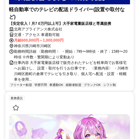
軽自動車でのテレビの配送ドライバー(設置や取付な
ど)
【安定収入！月7 0万円以上可】大手家電量販店様と専属提携
北商アプライアンス株式会社
交通・アクセス 車通勤可能
月給600,000円～1,000,000円
神奈川県川崎市川崎区
勤務時間詳細 〈勤務時間 〉 ・開始：7時〜9時頃 ・終了：15時〜20
時頃 ※件数・繁閑期により変動あり
仕事内容 大手家電量販店様で販売されたテレビを軽車両でお客様宅
へお届けし、 設置・取付を行うお仕事です。 〈業務内容〉 ・川崎市
川崎区殿町の倉庫でテレビを引き取り、個人宅へ配送・設置 ・軽幌
車を使用...
フリーター歓迎
学歴不問
車通勤OK
経験者歓迎
ブランクOK
シフト制
業務委託