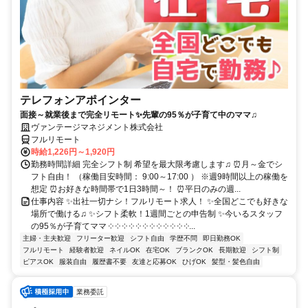
テレフォンアポインター
面接～就業後まで完全リモート✨先輩の95％が子育て中のママ♫
ヴァンテージマネジメント株式会社
フルリモート
時給1,226円～1,920円
勤務時間詳細 完全シフト制 希望を最大限考慮します♫ ⏰月～金でシ
フト自由！ （稼働目安時間： 9:00～17:00 ） ※週9時間以上の稼働を
想定 ⏰お好きな時間帯で1日3時間～！ ⏰平日のみの週...
仕事内容 ✨出社一切ナシ！フルリモート求人！ ✨全国どこでも好きな
場所で働ける♫ ✨シフト柔軟！1週間ごとの申告制 ✨今いるスタッフ
の95％が子育てママ ༶ ༶ ༶ ༶ ༶ ༶ ༶ ༶ ༶ ༶ ༶ ༶...
主婦・主夫歓迎
フリーター歓迎
シフト自由
学歴不問
即日勤務OK
フルリモート
経験者歓迎
ネイルOK
在宅OK
ブランクOK
長期歓迎
シフト制
ピアスOK
服装自由
履歴書不要
友達と応募OK
ひげOK
髪型・髪色自由
業務委託