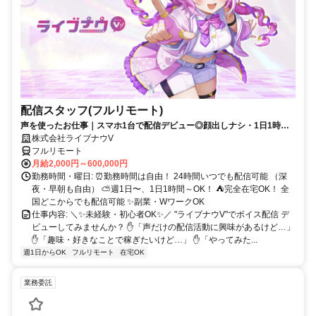
配信スタッフ(フルリモート)
声を使ったお仕事｜スマホ1台で配信デビュー◎顔出しナシ・1日1時間
～OK♪
株式会社ライブナウV
フルリモート
月給2,000円～600,000円
勤務時間・曜日: ⏰勤務時間は自由！ 24時間いつでも配信可能 （深
夜・早朝も自由） ⛅週1日〜、1日1時間～OK！ ⛺完全在宅OK！ 全
国どこからでも配信可能 ✨副業・WワークOK
仕事内容: ＼✨未経験・初心者OK✨／ "ライブナウV"でボイス配信 デ
ビューしてみませんか？ ✋「声だけの配信活動に興味があるけど…」
✋「趣味・好きなことで稼ぎたいけど…」 ✋「やってみた...
週1日からOK
フルリモート
在宅OK
業務委託