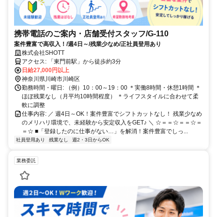
携帯電話のご案内・店舗受付スタッフ/G-110
案件豊富で高収入！/週4日～/残業少なめ/正社員登用あり
株式会社SHOTT
アクセス: 「東門前駅」から徒歩約3分
日給27,000円以上
神奈川県川崎市川崎区
勤務時間・曜日: （例）10：00～19：00 ＊実働8時間・休憩1時間 ＊
ほぼ残業なし（月平均10時間程度） ＊ライフスタイルに合わせて柔
軟に調整
仕事内容: ／ 週4日～OK！案件豊富でシフトカットなし！ 残業少なめ
のメリハリ環境で、未経験から安定収入をGET♪ ＼ ☆＝＝☆＝＝☆＝
＝☆ ■「登録したのに仕事がない…」を解消！案件豊富でしっ...
社員登用あり
残業なし
週2・3日からOK
業務委託