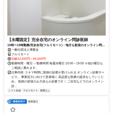
【水曜固定】完全在宅のオンライン問診医師
10時〜19時勤務/完全在宅(フルリモート)・地方も歓迎のオンライン問診
業務
一般社団法人博愛会
フルリモート
日給32,000円～80,000円
勤務時間・曜日: ✅勤務時間 毎週水曜日 10:00～19:00 ※他の曜日も
ご相談に乗れます。
仕事内容: スキマ時間に医師の診察が受けられる オンライン診療サー
ビス。 事業拡大に向けて患者様に 高品質な医療の提供をしていくた
め、 医師の皆様のお力添えが必要です！ ご自宅などでのオンライン
診...
シフト自由
フルリモート
残業なし
業務委託