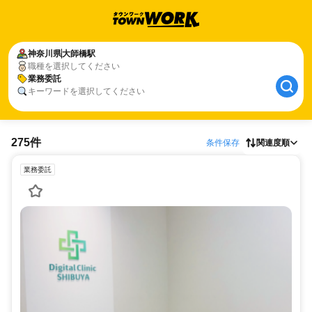
神奈川県
大師橋駅
職種を選択してください
業務委託
キーワードを選択してください
275件
条件保存
関連度順
業務委託