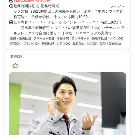
時給1,925円～2,200円
勤務時間詳細 ⏰ 勤務時間 ⏰ ────────────────── フルフレ
ックス制 （週25時間以上の稼働をお願いします） * 申告シフトで勤
務可能 * 「子供が学校に行っている間（10:00～...
仕事内容 ＊‥‥＊‥ アピールポイント ‥＊‥‥＊ ✨ 時給1,925円
～！高水準の報酬設定 ✨ ママ・パパ多数活躍中！温かいチーム ✨ フ
ルフレックスで自由に働く ✨ 丁寧なOJT＆マニュアル完備で...
主婦・主夫歓迎
フリーター歓迎
学歴不問
フルリモート
経験者歓迎
ネイルOK
在宅OK
ブランクOK
長期歓迎
ピアスOK
服装自由
ひげOK
髪型・髪色自由
業務委託