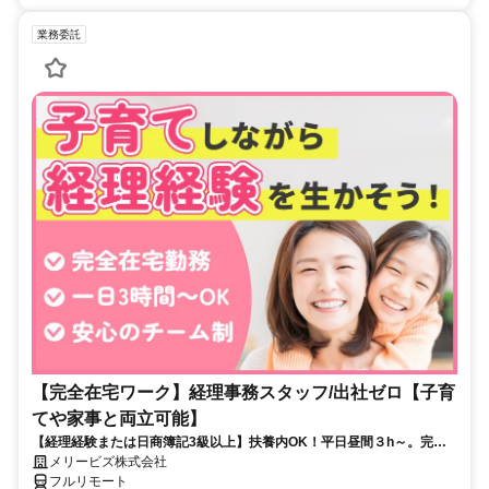
業務委託
【完全在宅ワーク】経理事務スタッフ/出社ゼロ【子育
てや家事と両立可能】
【経理経験または日商簿記3級以上】扶養内OK！平日昼間３h～。完全
在宅で育児・介護中の方も大歓迎♪
メリービズ株式会社
フルリモート