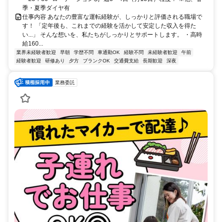
季・夏季ダイヤ有
仕事内容 あなたの豊富な運転経験が、しっかりと評価される職場で
す！ 「定年後も、これまでの経験を活かして安定した収入を得た
い...」 そんな想いを、私たちがしっかりとサポートします。 ・高時
給160...
業界未経験者歓迎
早朝
学歴不問
車通勤OK
経験不問
未経験者歓迎
午前
経験者歓迎
研修あり
夕方
ブランクOK
交通費支給
長期歓迎
深夜
業務委託