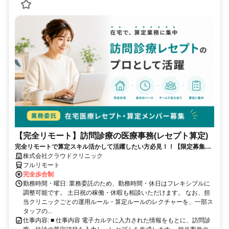
【完全リモート】訪問診療の医療事務(レセプト算定)
完全リモートで算定スキル活かして活躍したい方必見！！【限定募集】
完全リモート｜在宅医療レセプト算定（成果報酬型／業務委託）
株式会社クラウドクリニック
フルリモート
完全歩合制
勤務時間・曜日: 業務委託のため、勤務時間・休日はフレキシブルに
調整可能です。 土日祝の稼働・休暇も相談いただけます。 なお、担
当クリニックごとの運用ルール・算定ルールのレクチャーを、一部ス
タッフの...
仕事内容: ■ 仕事内容 電子カルテに入力された情報をもとに、訪問診