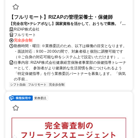
【フルリモート】RIZAPの管理栄養士・保健師
【完全在宅×テレアポなし】国家資格を活かして、おうちで業務。「も
う一つの安心」を。主婦・Wワーカー活躍中！「平日の日中だけ」「夕
RIZAP株式会社
方以降の数時間だけ」など、生活リズムに合わせた時間調整が可能で
フルリモート
す。1件ごとの成果報酬型だから、頑張った分だけ手応えのある収入
完全歩合制
に。充実のサポート体制で、安心の在宅ワークを始めませんか？
勤務時間・曜日: ※業務委託のため、以下は稼働の目安となります。
・面談対応：9:00～20:00の間で、対象者様と個別に調整可能です
（※ご自身の対応可能な枠をシステム上で設定いただけます）。 ...
仕事内容: RIZAP株式会社健康経営保険者事業部の保健指導トレーナ
ーとして、 参加者がより健康的な生活習慣を身につけられるよう
「特定保健指導」を行う業務委託パートナーを募集します。 「病気
の手前...
シフト自由
フルリモート
完全歩合制
業務委託