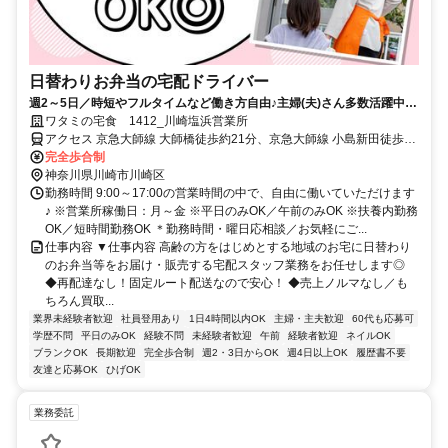
日替わりお弁当の宅配ドライバー
週2～5日／時短やフルタイムなど働き方自由♪主婦(夫)さん多数活躍中！
サポート体制バッチリなのでお子さんの行事でのお休みなども取りやす
ワタミの宅食 1412_川崎塩浜営業所
い◎
アクセス 京急大師線 大師橋徒歩約21分、京急大師線 小島新田徒歩約
22分、京急大師線 東門前徒歩約23分
完全歩合制
神奈川県川崎市川崎区
勤務時間 9:00～17:00の営業時間の中で、自由に働いていただけます
♪ ※営業所稼働日：月～金 ※平日のみOK／午前のみOK ※扶養内勤務
OK／短時間勤務OK ＊勤務時間・曜日応相談／お気軽にご...
仕事内容 ▼仕事内容 高齢の方をはじめとする地域のお宅に日替わり
のお弁当等をお届け・販売する宅配スタッフ業務をお任せします◎
◆再配達なし！固定ルート配送なので安心！ ◆売上ノルマなし／も
ちろん買取...
業界未経験者歓迎
社員登用あり
1日4時間以内OK
主婦・主夫歓迎
60代も応募可
学歴不問
平日のみOK
経験不問
未経験者歓迎
午前
経験者歓迎
ネイルOK
ブランクOK
長期歓迎
完全歩合制
週2・3日からOK
週4日以上OK
履歴書不要
友達と応募OK
ひげOK
業務委託