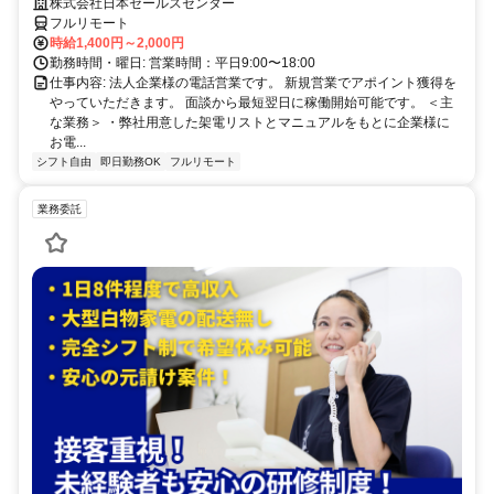
あり】 ＜ママさん、未経験活躍中＞ 完全在宅の電話営業で家庭と仕事の
株式会社日本セールスセンター
両立を実現
フルリモート
時給1,400円～2,000円
勤務時間・曜日: 営業時間：平日9:00〜18:00
仕事内容: 法人企業様の電話営業です。 新規営業でアポイント獲得を
やっていただきます。 面談から最短翌日に稼働開始可能です。 ＜主
な業務＞ ・弊社用意した架電リストとマニュアルをもとに企業様に
お電...
シフト自由
即日勤務OK
フルリモート
業務委託