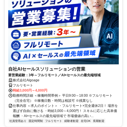
自社AIセールスソリューションの営業
要営業経験：3年～フルリモート／AI×セールスの最先端領域
株式会社Algoage
フルリモート
時給3,000円～4,000円
勤務時間詳細 ＜稼働時間帯例＞ 平日9:00～18:00 ※フルリモート
（完全在宅） ※稼働日数・時間は相談可 ※残業なし
仕事内容 ＜求人のポイント＞ ・フルリモート×完全週休2日！ 場所を
選ばず自由に働ける ・時給3,000～4,000円！ スキルに応じた高単価
報酬 ・AI×セールスの最先端領域で 市場価値の高い...
社員登用あり
固定時間制
フルリモート
経験者歓迎
在宅OK
長期歓迎