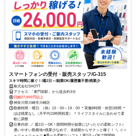
スマートフォンの受付・販売スタッフ/G-315
スキマ時間に稼ぐ！/週2日～/副業OK/履歴書不要/残業少
株式会社SHOTT
アクセス: 「東門前駅」から徒歩約3分
日給27,000円以上
神奈川県川崎市川崎区
勤務時間・曜日: （例）10：00～19：00 ＊実働8時間・休憩1時間 ＊
ほぼ残業なし（月平均10時間程度） ＊ライフスタイルに合わせて柔
軟に調整
仕事内容: ／ 週2日～OK！隙間時間や副業にぴったりの柔軟シフト♪
通いやすい勤務地×残業少なめで、未経験からサクッと稼ぐ！ ＼ ☆＝
＝☆＝＝☆＝＝☆ ■選べる柔軟なシフト！週2日～OKで隙間時...