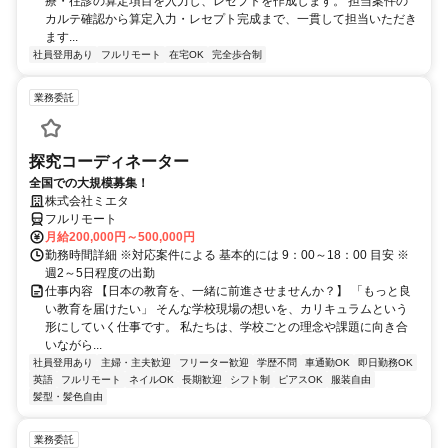
療・往診の算定項目を入力し、レセプトを作成します。 担当案件の
カルテ確認から算定入力・レセプト完成まで、一貫して担当いただき
ます...
社員登用あり
フルリモート
在宅OK
完全歩合制
業務委託
探究コーディネーター
全国での大規模募集！
株式会社ミエタ
フルリモート
月給200,000円～500,000円
勤務時間詳細 ※対応案件による 基本的には 9：00～18：00 目安 ※
週2～5日程度の出勤
仕事内容 【日本の教育を、一緒に前進させませんか？】 「もっと良
い教育を届けたい」 そんな学校現場の想いを、カリキュラムという
形にしていく仕事です。 私たちは、学校ごとの理念や課題に向き合
いながら...
社員登用あり
主婦・主夫歓迎
フリーター歓迎
学歴不問
車通勤OK
即日勤務OK
英語
フルリモート
ネイルOK
長期歓迎
シフト制
ピアスOK
服装自由
髪型・髪色自由
業務委託