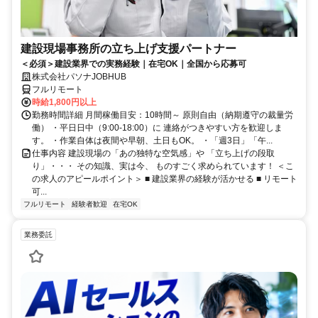
建設現場事務所の立ち上げ支援パートナー
＜必須＞建設業界での実務経験｜在宅OK｜全国から応募可
株式会社パソナJOBHUB
フルリモート
時給1,800円以上
勤務時間詳細 月間稼働目安：10時間～ 原則自由（納期遵守の裁量労
働） ・平日日中（9:00-18:00）に 連絡がつきやすい方を歓迎しま
す。 ・作業自体は夜間や早朝、土日もOK。 ・「週3日」「午...
仕事内容 建設現場の「あの独特な空気感」や 「立ち上げの段取
り」・・・ その知識、実は今、 ものすごく求められています！ ＜こ
の求人のアピールポイント＞ ■ 建設業界の経験が活かせる ■ リモート
可...
フルリモート
経験者歓迎
在宅OK
業務委託