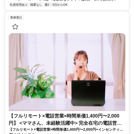
社員登用あり
残業なし
週2・3日からOK
業務委託
【フルリモート×電話営業×時間単価1,400円〜2,000
円】 <ママさん、未経験活躍中> 完全在宅の電話営業
【フルリモート×電話営業×時間単価1,400円〜2,000円+インセンティブ
で家庭と仕事の両立を実現