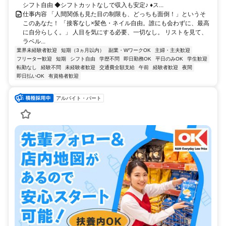
シフト自由 ◆シフトカットなしで収入も安定♪ ♦ス...
仕事内容 「人間関係も見た目の制限も、どっちも面倒！」というそ
このあなた！ 「接客なし×髪色・ネイル自由。誰にも会わずに、最高
に自分らしく。」 人目を気にする必要、一切なし。 リストを見て、
ラベル...
業界未経験者歓迎
短期（3ヵ月以内）
副業・WワークOK
主婦・主夫歓迎
フリーター歓迎
短期
シフト自由
学歴不問
即日勤務OK
平日のみOK
学生歓迎
転勤なし
経験不問
未経験者歓迎
交通費全額支給
午前
経験者歓迎
夜間
即日払いOK
有資格者歓迎
アルバイト・パート