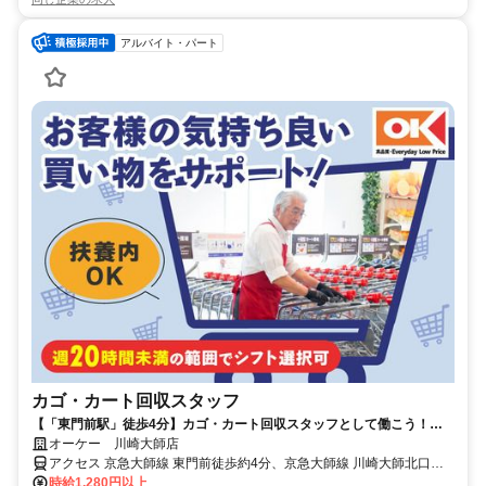
アルバイト・パート
カゴ・カート回収スタッフ
【「東門前駅」徒歩4分】カゴ・カート回収スタッフとして働こう！健
康維持にもつながるお仕事♪
オーケー 川崎大師店
アクセス 京急大師線 東門前徒歩約4分、京急大師線 川崎大師北口徒
歩約11分、京急大師線 大師橋徒歩約11分 京浜急行大師線「東門前
時給1,280円以上