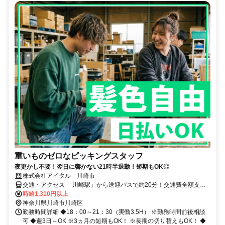
重いものゼロなピッキングスタッフ
夜更かし不要！翌日に響かない21時半退勤！短期もOK◎
株式会社アイタル 川崎市
交通・アクセス 「川崎駅」から送迎バスで約20分！交通費全額支給
◎
時給1,310円以上
神奈川県川崎市川崎区
勤務時間詳細 ◆18：00～21：30（実働3.5H） ※勤務時間前後相談
可 ◆週3日～OK ※3ヵ月の短期もOK！ ※長期の切り替えもOK！ ◆