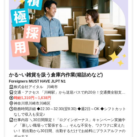
かる~い雑貨を扱う倉庫内作業(箱詰めなど)
Foreigners MUST HAVE JLPT N1
株式会社アイタル 川崎市
交通・アクセス 「川崎駅」から送迎バスで約20分！交通費全額支給
◎
時給1,310円～1,638円
神奈川県川崎市川崎区
勤務時間詳細 ◆22:30～32:30(翌8:30) ◆週2日～OK ◆シフトカット
なしで収入も安定♪
仕事内容 ＼30日間限定！「ログインボーナス」キャンペーン実施中
／ 「新しい職場って緊張する…」そんな不安を、ワクワクに変えた
い！ 初出勤から30日間、出勤するだけでお給料にプラスアルファの
ボーナス...