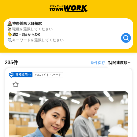
神奈川県
大師橋駅
職種を選択してください
週2・3日からOK
キーワードを選択してください
235件
条件保存
関連度順
アルバイト・パート