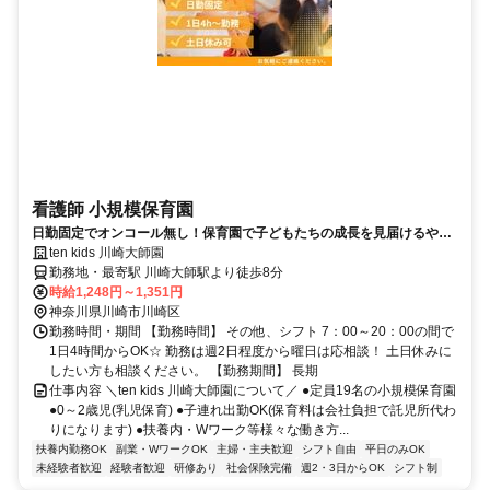
看護師 小規模保育園
日勤固定でオンコール無し！保育園で子どもたちの成長を見届けるやり
がいも！土日休み相談可
ten kids 川崎大師園
勤務地・最寄駅 川崎大師駅より徒歩8分
時給1,248円～1,351円
神奈川県川崎市川崎区
勤務時間・期間 【勤務時間】 その他、シフト 7：00～20：00の間で
1日4時間からOK☆ 勤務は週2日程度から曜日は応相談！ 土日休みに
したい方も相談ください。 【勤務期間】 長期
仕事内容 ＼ten kids 川崎大師園について／ ●定員19名の小規模保育園
●0～2歳児(乳児保育) ●子連れ出勤OK(保育料は会社負担で託児所代わ
りになります) ●扶養内・Wワーク等様々な働き方...
扶養内勤務OK
副業・WワークOK
主婦・主夫歓迎
シフト自由
平日のみOK
未経験者歓迎
経験者歓迎
研修あり
社会保険完備
週2・3日からOK
シフト制