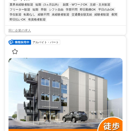
業界未経験者歓迎
短期（3ヵ月以内）
副業・WワークOK
主婦・主夫歓迎
フリーター歓迎
短期
早朝
シフト自由
学歴不問
即日勤務OK
平日のみOK
学生歓迎
転勤なし
経験不問
未経験者歓迎
交通費全額支給
経験者歓迎
夜間
即日払いOK
有資格者歓迎
同じ企業の求人
アルバイト・パート