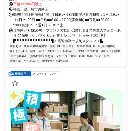
日給15,500円以上
神奈川県川崎市川崎区
勤務時間詳細 実働時間：1日あたり8時間 平均勤務日数：1ヶ月あた
り4日 〜 20日 ■■日勤■■8:00～17:00(実働8h) ■■夜勤■■20:00～
5:00(実働8h) ＊週1日～OK ＊土...
仕事内容 ⭕未経験・ブランク大歓迎 ⭕慣れるまで先輩のフォローあ
り ⭕簡単・シンプル＆力仕事ナシ …で、しっかり[稼げる]!!
▛▝▝▝▝▝▝▝▝▝▝▝▝▝ ▜ ⭐ 高速道路の規制スタッフ ⭐ ▙...
制服あり
業界未経験者歓迎
短期（3ヵ月以内）
扶養内勤務OK
社員登用あり
週1日からOK
副業・WワークOK
土日祝のみOK
主婦・主夫歓迎
週1シフト提出
60代も応募可
資格取得支援あり
フリーター歓迎
短期
早朝
シフト自由
学歴不問
平日のみOK
学生歓迎
経験不問
アルバイト・パート