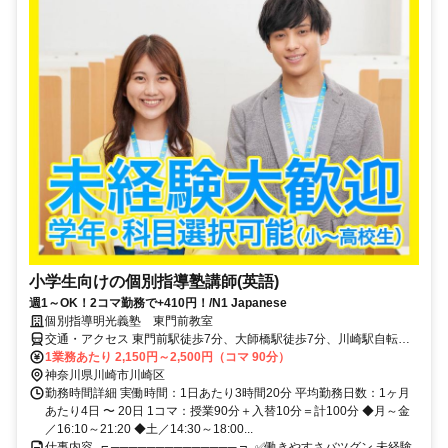
小学生向けの個別指導塾講師(英語)
週1～OK！2コマ勤務で+410円！/N1 Japanese
個別指導明光義塾 東門前教室
交通・アクセス 東門前駅徒歩7分、大師橋駅徒歩7分、川崎駅自転車
18分、自転車・バス・バイク通勤可（応相談）
1業務あたり 2,150円～2,500円（コマ 90分）
神奈川県川崎市川崎区
勤務時間詳細 実働時間：1日あたり3時間20分 平均勤務日数：1ヶ月
あたり4日 〜 20日 1コマ：授業90分＋入替10分＝計100分 ◆月～金
／16:10～21:20 ◆土／14:30～18:00...
仕事内容 ┏ ────────────── ┓ ✅働きやすさバツグン 未経験