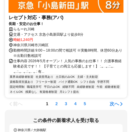
レセプト対応・事務(アパ)
長期・安定のお仕事！
らもーれ川崎
交通・アクセス 京急小島新田駅より徒歩8分
時給1,240円
神奈川県川崎市川崎区
勤務時間詳細 9:00～18:00の間で相談可 ※実働8時間、休憩60分あり
※出勤日数相談可
仕事内容 2026年5月オープン！ 人気の事務のお仕事！！ 介護事務経
験者必見です！！ 【子育てとの両立も応援します！】 :.｡. .｡.::.｡.
.｡.::.｡. .｡.::.｡. .｡.: 有...
業界未経験者歓迎
社員登用あり
土日祝のみOK
主婦・主夫歓迎
資格取得支援あり
フリーター歓迎
バイク通勤OK
シフト自由
学歴不問
固定時間制
職場見学可
平日のみOK
経験不問
未経験者歓迎
午前
経験者歓迎
ネイルOK
残業なし
有資格者歓迎
月1シフト提出
前へ
次へ
1
2
3
4
5
この条件の新着求人を受け取る
神奈川県 / 大師橋駅