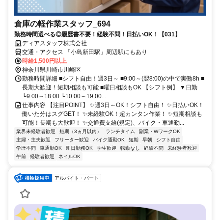
倉庫の軽作業スタッフ_694
勤務時間選べる◎履歴書不要！経験不問！日払いOK！【031】
ディアスタッフ株式会社
交通・アクセス 「小島新田駅」周辺駅にもあり
時給1,500円以上
神奈川県川崎市川崎区
勤務時間詳細 ■シフト自由！週3日～ ■9:00～(翌8:00)の中で実働8h ■
長期大歓迎！短期相談も可能 ■曜日相談もOK 【シフト例】 ▼日勤
└9:00～18:00 └10:00～19:00...
仕事内容 【注目POINT】 ✨週3日～OK！シフト自由！ ✨日払いOK！
働いた分はスグGET！ ✨未経験OK！超カンタン作業！ ✨短期相談も
可能！長期も大歓迎！ ✨交通費支給(規定)、バイク・車通勤...
業界未経験者歓迎
短期（3ヵ月以内）
ランチタイム
副業・WワークOK
主婦・主夫歓迎
フリーター歓迎
バイク通勤OK
短期
早朝
シフト自由
学歴不問
車通勤OK
即日勤務OK
学生歓迎
転勤なし
経験不問
未経験者歓迎
午前
経験者歓迎
ネイルOK
アルバイト・パート