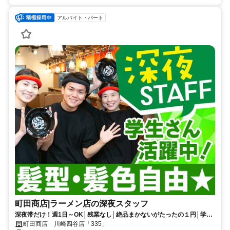
アルバイト・パート
町田商店|ラーメン店の深夜スタッフ
深夜帯だけ！週1日～OK│残業なし│絶品まかないがたったの１円│学生
さん活躍中！│髪色自由
町田商店 川崎四谷店「335」