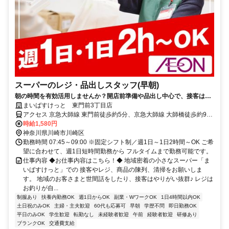
スーパーのレジ・品出しスタッフ(早朝)
朝の時間を有効活用しませんか？開店前準備や品出し中心で、接客は少
なめ！短時間でもしっかり働けて家事や本業前の“朝活バイト”にピッタ
まいばすけっと 東門前3丁目店
リ！
アクセス 京急大師線 東門前徒歩約5分、京急大師線 大師橋徒歩約9
分、京急大師線 川崎大師南口徒歩約12分 ★週1日～OK ★日祝時給50
時給1,580円
円UP
神奈川県川崎市川崎区
勤務時間 07:45～09:00 ※固定シフト制／週1日～1日2時間～OK ご希
望に合わせて、週1日短時間勤務から フルタイムまで勤務可能です。
仕事内容 ◆お仕事内容はこちら！◆ 地域密着の小さなスーパー「ま
いばすけっと」での 接客やレジ、商品の陳列、清掃をお願いしま
す。 地域のお客さまと世間話をしたり、接客はやりがい抜群♪ レジは
お釣りが自...
制服あり
扶養内勤務OK
週1日からOK
副業・WワークOK
1日4時間以内OK
土日祝のみOK
主婦・主夫歓迎
60代も応募可
早朝
学歴不問
即日勤務OK
平日のみOK
学生歓迎
転勤なし
未経験者歓迎
午前
経験者歓迎
研修あり
ブランクOK
交通費支給