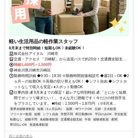
軽い生活用品の軽作業スタッフ
8月末まで特別時給！短期もOK！未経験OK！
株式会社アイタル 川崎市
交通・アクセス 「川崎駅」から送迎バスで約20分！交通費全額支給
◎
時給1,400円～1,500円
神奈川県川崎市川崎区
勤務時間詳細 ◆9:30～19:30 ※勤務時間前後相談可 ◆週2日～OK ◆2
ヵ月～の短期OK ※長期の切り替えもOK！ ◆シフト自由 ◆シフトカ
ットなしで収入も安定♪ ♦スポット勤務OK
仕事内容 💰 9月末までの限定！超レアな特別時給 💰 「とにかく短期
間でガッツリ稼ぎたい！」 そんな方に朗報です！今だけの特別手当
をプラスしています。 ■時給：1,500円～1,875円 （※8月末...
業界未経験者歓迎
短期（3ヵ月以内）
副業・WワークOK
主婦・主夫歓迎
フリーター歓迎
短期
シフト自由
学歴不問
即日勤務OK
平日のみOK
学生歓迎
転勤なし
経験不問
未経験者歓迎
交通費全額支給
午前
経験者歓迎
夜間
即日払いOK
有資格者歓迎
同じ企業の求人