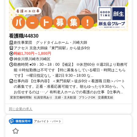
看護職/44830
創生事業団 グッドタイムホーム・川崎大師
アクセス 京急大師線『東門前駅』から徒歩9分
時給1,700円～1,800円
神奈川県川崎市川崎区
勤務時間 ●09：30～18：00 【補足】 ※休憩60分 ※週2回より勤務可
能 ※時短勤務は不可です 【特に募集をしている曜日・時間はこちら
です】 ⇒曜日指定なし・週2日 9:30～18:00 な...
仕事内容 【仕事内容】 ＜東門前駅＞徒歩9分＜看護職 日勤＞パート
の募集です。正看・准看応募可能です。朝もゆったり9:30から。 ＼
お任せするのは･･･／ 有料老人ホームでの看護のお仕事 【仕事内...
変形労働時間制
社員登用あり
主婦・主夫歓迎
ブランクOK
交通費支給
同じ企業の求人
アルバイト・パート