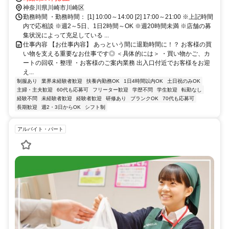
駅」徒歩約4分＊自転車通勤OK
神奈川県川崎市川崎区
勤務時間 ・勤務時間： [1] 10:00～14:00 [2] 17:00～21:00 ※上記時間
内で応相談 ※週2～5日、1日2時間～OK ※週20時間未満 ※店舗の募
集状況によって充足している ...
仕事内容 【お仕事内容】 あっという間に退勤時間に！？ お客様の買
い物を支える重要なお仕事です◎ ＜具体的には＞ ・買い物かご、カ
ートの回収・整理 ・お客様のご案内業務 出入口付近でお客様をお迎
え...
制服あり
業界未経験者歓迎
扶養内勤務OK
1日4時間以内OK
土日祝のみOK
主婦・主夫歓迎
60代も応募可
フリーター歓迎
学歴不問
学生歓迎
転勤なし
経験不問
未経験者歓迎
経験者歓迎
研修あり
ブランクOK
70代も応募可
長期歓迎
週2・3日からOK
シフト制
アルバイト・パート