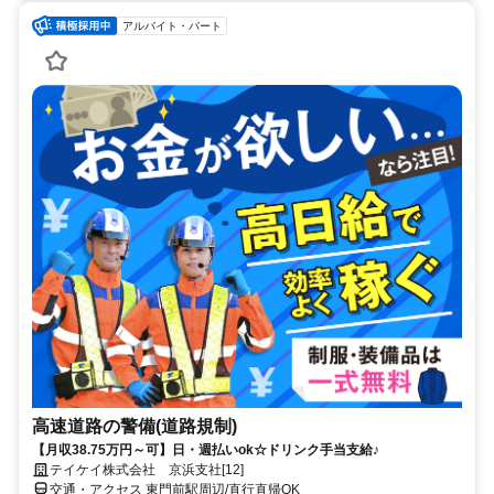
アルバイト・パート
高速道路の警備(道路規制)
【月収38.75万円～可】日・週払いok☆ドリンク手当支給♪
テイケイ株式会社 京浜支社[12]
交通・アクセス 東門前駅周辺/直行直帰OK