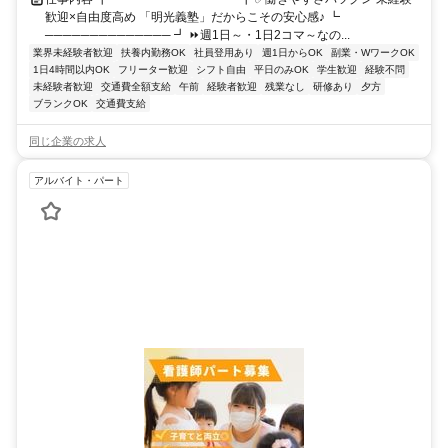
歓迎×自由度高め 「明光義塾」だからこその安心感♪ ┗
────────────── ┛ ⏩週1日～・1日2コマ～なの...
業界未経験者歓迎
扶養内勤務OK
社員登用あり
週1日からOK
副業・WワークOK
1日4時間以内OK
フリーター歓迎
シフト自由
平日のみOK
学生歓迎
経験不問
未経験者歓迎
交通費全額支給
午前
経験者歓迎
残業なし
研修あり
夕方
ブランクOK
交通費支給
同じ企業の求人
アルバイト・パート