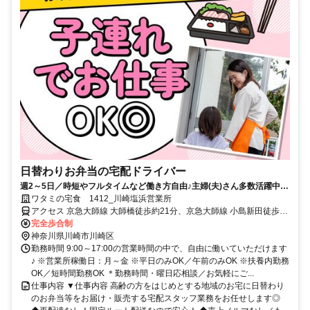
日替わりお弁当の宅配ドライバー
週2～5日／時短やフルタイムなど働き方自由♪主婦(夫)さん多数活躍中！
サポート体制バッチリなのでお子さんの行事でのお休みなども取りやす
ワタミの宅食 1412_川崎塩浜営業所
い◎
アクセス 京急大師線 大師橋徒歩約21分、京急大師線 小島新田徒歩約
22分、京急大師線 東門前徒歩約23分
完全歩合制
神奈川県川崎市川崎区
勤務時間 9:00～17:00の営業時間の中で、自由に働いていただけます
♪ ※営業所稼働日：月～金 ※平日のみOK／午前のみOK ※扶養内勤務
OK／短時間勤務OK ＊勤務時間・曜日応相談／お気軽にご...
仕事内容 ▼仕事内容 高齢の方をはじめとする地域のお宅に日替わり
のお弁当等をお届け・販売する宅配スタッフ業務をお任せします◎