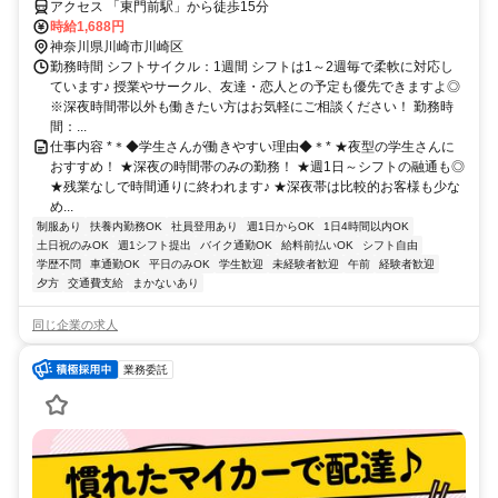
アクセス 「東門前駅」から徒歩15分
時給1,688円
神奈川県川崎市川崎区
勤務時間 シフトサイクル：1週間 シフトは1～2週毎で柔軟に対応し
ています♪ 授業やサークル、友達・恋人との予定も優先できますよ◎
※深夜時間帯以外も働きたい方はお気軽にご相談ください！ 勤務時
間：...
仕事内容 *＊◆学生さんが働きやすい理由◆＊* ★夜型の学生さんに
おすすめ！ ★深夜の時間帯のみの勤務！ ★週1日～シフトの融通も◎
★残業なしで時間通りに終われます♪ ★深夜帯は比較的お客様も少な
め...
制服あり
扶養内勤務OK
社員登用あり
週1日からOK
1日4時間以内OK
土日祝のみOK
週1シフト提出
バイク通勤OK
給料前払いOK
シフト自由
学歴不問
車通勤OK
平日のみOK
学生歓迎
未経験者歓迎
午前
経験者歓迎
夕方
交通費支給
まかないあり
同じ企業の求人
業務委託