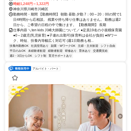
時給1,248円～1,322円
神奈川県川崎市川崎区
勤務時間・期間 【勤務時間】 朝勤 昼勤 夕勤 7：00～20：00の間で1
日4時間から応相談。 残業や持ち帰り仕事はありません。 勤務は週2
日から、ご希望の日程の中で働けます。 【勤務期間】 長期
仕事内容 ＼ten kids 川崎大師園について／ ●定員19名の小規模保育園
●0～2歳児(乳児保育) ●子連れ出勤可(保育料は会社が負担) ●Wワー
ク、時短、扶養内等幅広く対応可 (週1日勤務も相...
扶養内勤務OK
社員登用あり
副業・WワークOK
主婦・主夫歓迎
シフト自由
平日のみOK
未経験者歓迎
経験者歓迎
研修あり
育休あり
交通費支給
週2・3日からOK
シフト制
育児サポートあり
アルバイト・パート