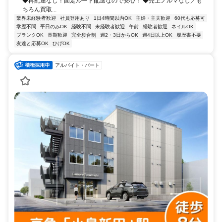
◆再配達なし！固定ルート配送なので安心！ ◆売上ノルマなし／も
ちろん買取...
業界未経験者歓迎
社員登用あり
1日4時間以内OK
主婦・主夫歓迎
60代も応募可
学歴不問
平日のみOK
経験不問
未経験者歓迎
午前
経験者歓迎
ネイルOK
ブランクOK
長期歓迎
完全歩合制
週2・3日からOK
週4日以上OK
履歴書不要
友達と応募OK
ひげOK
アルバイト・パート