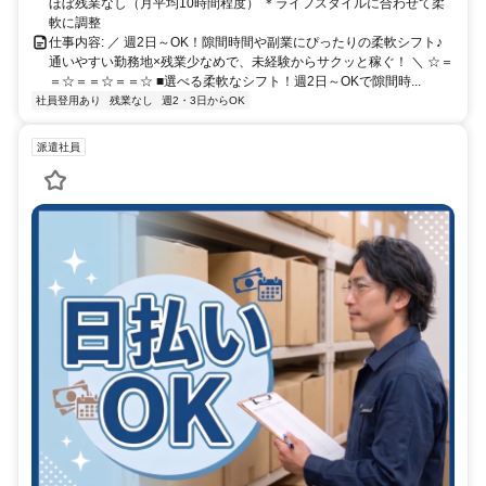
ほぼ残業なし（月平均10時間程度） ＊ライフスタイルに合わせて柔
軟に調整
仕事内容: ／ 週2日～OK！隙間時間や副業にぴったりの柔軟シフト♪
通いやすい勤務地×残業少なめで、未経験からサクッと稼ぐ！ ＼ ☆＝
＝☆＝＝☆＝＝☆ ■選べる柔軟なシフト！週2日～OKで隙間時...
社員登用あり
残業なし
週2・3日からOK
派遣社員