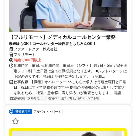
【フルリモート】メディカルコールセンター業務
未経験もOK！コールセンター経験者ももちろんOK！
ファストドクター株式会社
フルリモート
時給1,300円以上
勤務時間・曜日: ≪勤務時間・曜日≫ 【シフト】 週2日～5日：完全固
定シフト制 ※土日祝は全て出勤必須となります。ㅤ ■シフトパターンは
下記の通りです。詳細は面接時に決定します。 （記載...
仕事内容: 【職種】オペレーター <<こちらの求人は毎週土曜日と日曜
日、祝日はすべて勤務必須です>> 提携の医療機関の代表として電話
を取るため、 接遇・患者様に寄り添う力が重要となります。 電話...
固定時間制
フルリモート
在宅OK
週2・3日からOK
シフト制
アルバイト・パート