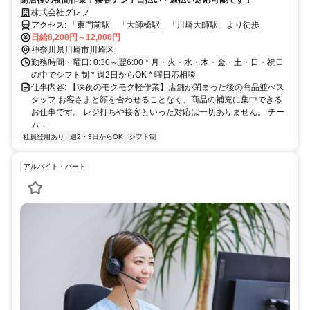
閉店後の夜間作業！接客ナシ！日払い・週払い対応可能です！
株式会社グレフ
アクセス: 「東門前駅」「大師橋駅」「川崎大師駅」より徒歩
日給8,200円～12,000円
神奈川県川崎市川崎区
勤務時間・曜日: 0:30～翌6:00 * 月・火・水・木・金・土・日・祝日
の中でシフト制 * 週2日からOK * 曜日応相談
仕事内容: 【深夜のモクモク軽作業】店舗が閉まった後の商品並べス
タッフ お客さまと顔を合わせることなく、商品の補充に集中できる
お仕事です。 レジ打ちや接客といった対応は一切ありません。 チー
ム...
社員登用あり
週2・3日からOK
シフト制
アルバイト・パート