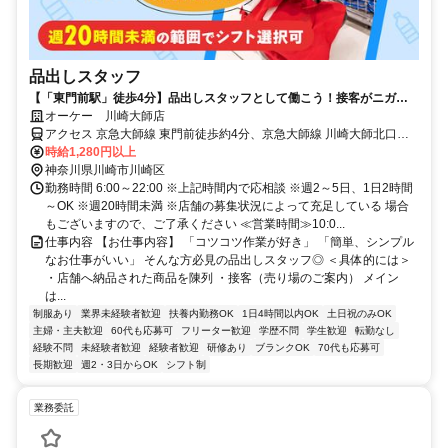
品出しスタッフ
【「東門前駅」徒歩4分】品出しスタッフとして働こう！接客がニガテ
でも安心のシンプル作業！
オーケー 川崎大師店
アクセス 京急大師線 東門前徒歩約4分、京急大師線 川崎大師北口徒
歩約11分、京急大師線 大師橋徒歩約11分 京浜急行大師線「東門前
時給1,280円以上
駅」徒歩約4分＊自転車通勤OK
神奈川県川崎市川崎区
勤務時間 6:00～22:00 ※上記時間内で応相談 ※週2～5日、1日2時間
～OK ※週20時間未満 ※店舗の募集状況によって充足している 場合
もございますので、ご了承ください ≪営業時間≫10:0...
仕事内容 【お仕事内容】 「コツコツ作業が好き」 「簡単、シンプル
なお仕事がいい」 そんな方必見の品出しスタッフ◎ ＜具体的には＞
・店舗へ納品された商品を陳列 ・接客（売り場のご案内） メイン
は...
制服あり
業界未経験者歓迎
扶養内勤務OK
1日4時間以内OK
土日祝のみOK
主婦・主夫歓迎
60代も応募可
フリーター歓迎
学歴不問
学生歓迎
転勤なし
経験不問
未経験者歓迎
経験者歓迎
研修あり
ブランクOK
70代も応募可
長期歓迎
週2・3日からOK
シフト制
業務委託