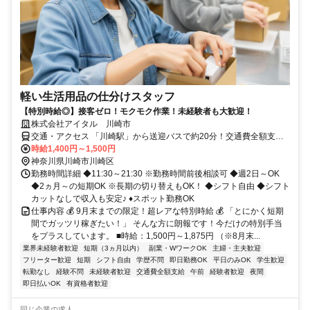
軽い生活用品の仕分けスタッフ
【特別時給◎】接客ゼロ！モクモク作業！未経験者も大歓迎！
株式会社アイタル 川崎市
交通・アクセス 「川崎駅」から送迎バスで約20分！交通費全額支給
◎
時給1,400円～1,500円
神奈川県川崎市川崎区
勤務時間詳細 ◆11:30～21:30 ※勤務時間前後相談可 ◆週2日～OK
◆2ヵ月～の短期OK ※長期の切り替えもOK！ ◆シフト自由 ◆シフト
カットなしで収入も安定♪ ♦スポット勤務OK
仕事内容 💰 9月末までの限定！超レアな特別時給 💰 「とにかく短期
間でガッツリ稼ぎたい！」 そんな方に朗報です！今だけの特別手当
をプラスしています。 ■時給：1,500円～1,875円 （※8月末...
業界未経験者歓迎
短期（3ヵ月以内）
副業・WワークOK
主婦・主夫歓迎
フリーター歓迎
短期
シフト自由
学歴不問
即日勤務OK
平日のみOK
学生歓迎
転勤なし
経験不問
未経験者歓迎
交通費全額支給
午前
経験者歓迎
夜間
即日払いOK
有資格者歓迎
同じ企業の求人