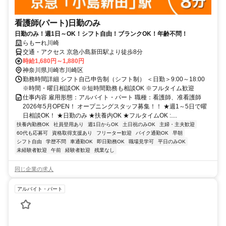
看護師(パート)日勤のみ
日勤のみ！週1日～OK！シフト自由！ブランクOK！年齢不問！
らもーれ川崎
交通・アクセス 京急小島新田駅より徒歩8分
時給1,680円～1,880円
神奈川県川崎市川崎区
勤務時間詳細 シフト自己申告制（シフト制） ＜日勤＞9:00～18:00
※時間・曜日相談OK ※短時間勤務も相談OK ※フルタイム歓迎
仕事内容 雇用形態：アルバイト・パート 職種：看護師、准看護師
2026年5月OPEN！ オープニングスタッフ募集！！ ★週1～5日で曜
日相談OK！ ★日勤のみ ★扶養内OK ★フルタイムOK :....
扶養内勤務OK
社員登用あり
週1日からOK
土日祝のみOK
主婦・主夫歓迎
60代も応募可
資格取得支援あり
フリーター歓迎
バイク通勤OK
早朝
シフト自由
学歴不問
車通勤OK
即日勤務OK
職場見学可
平日のみOK
未経験者歓迎
午前
経験者歓迎
残業なし
同じ企業の求人
アルバイト・パート