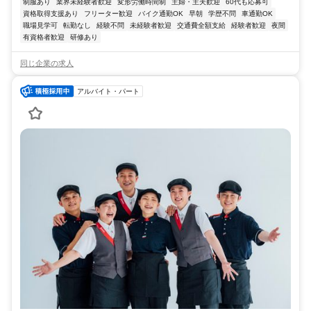
制服あり
業界未経験者歓迎
変形労働時間制
主婦・主夫歓迎
60代も応募可
資格取得支援あり
フリーター歓迎
バイク通勤OK
早朝
学歴不問
車通勤OK
職場見学可
転勤なし
経験不問
未経験者歓迎
交通費全額支給
経験者歓迎
夜間
有資格者歓迎
研修あり
同じ企業の求人
アルバイト・パート