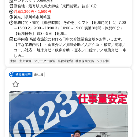
加入／駅チカ／週3日~5日／研修あり
セントスタッフ株式会社
勤務地・最寄駅 京急大師線「東門前駅」 徒歩10分
時給1,300円～1,500円
神奈川県川崎市川崎区
勤務時間・期間 【勤務時間】 その他、シフト 【勤務時間】 1）7:00
～16:00 2）9:00～18:00 3）10:00～19:00 実働8時間（休憩60分）
【勤務日数】 週3～5日 【勤務...
仕事内容 高齢者施設における日中の介護業務全般をお願いします。
【主な業務内容】 ・食事介助／排泄介助／入浴介助 ・移乗／誘導／
コール対応 ・離床介助／臥床介助 ・更衣／口腔ケア／服薬介助 ・申
し送...
主婦・主夫歓迎
フリーター歓迎
経験者歓迎
社会保険完備
シフト制
正社員