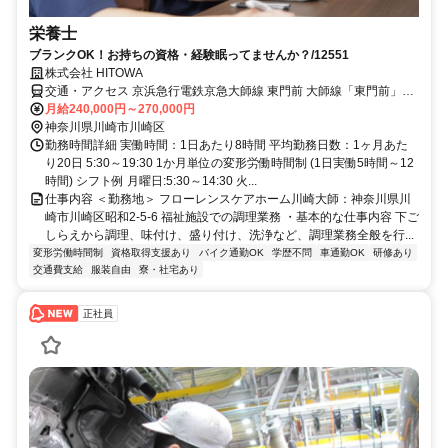
栄養士
ブランクOK！お持ちの資格・経験眠ってませんか？/12551
株式会社 HITOWA
交通・アクセス 京浜急行電鉄京急大師線 東門前 大師線「東門前」徒
歩9分（766ｍ）
月給240,000円～270,000円
神奈川県川崎市川崎区
勤務時間詳細 実働時間：1日あたり8時間 平均勤務日数：1ヶ月あた
り20日 5:30～19:30 1か月単位の変形労働時間制 (1日実働5時間～12
時間) シフト例 月曜日:5:30～14:30 火...
仕事内容 ＜勤務地＞ フローレンスケアホーム川崎大師：神奈川県川
崎市川崎区昭和2-5-6 福祉施設での調理業務 ・基本的な仕事内容 下ご
しらえから調理、味付け、盛り付け、洗浄など、調理業務全般を行...
変形労働時間制
資格取得支援あり
バイク通勤OK
学歴不問
車通勤OK
研修あり
交通費支給
服装自由
寮・社宅あり
正社員