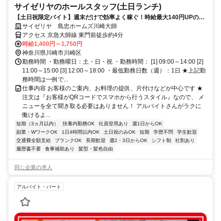
サイゼリヤのホールスタッフ(土日ランチ)
【土日祝限定バイト】週末だけで効率よく稼ぐ！時給最大140円UPの制
度あり★週1日・2h～OK！未経験・バイトデビュー大歓迎♪
サイゼリヤ 島忠ホームズ川崎大師
アクセス 京急大師線 東門前徒歩約4分
時給1,400円～1,750円
神奈川県川崎市川崎区
勤務時間 ・勤務曜日：土・日・祝 ・勤務時間： [1] 09:00～14:00 [2]
11:00～15:00 [3] 12:00～18:00 ・最低勤務日数（週）：1日 ★上記勤
務時間は一例で...
仕事内容 お客様のご案内、お料理の提供、片付けなどが中心です ★
注文は『お客様がQRコードでスマホから行うスタイル』なので、 メ
ニューを全て聞き取る必要はありません！ アルバイトさんがラクに
働けるよ...
短期（3ヵ月以内）
扶養内勤務OK
社員登用あり
週1日からOK
副業・WワークOK
1日4時間以内OK
土日祝のみOK
短期
学歴不問
学生歓迎
交通費全額支給
ブランクOK
長期歓迎
週2・3日からOK
シフト制
社割あり
履歴書不要
食事補助あり
髪型・髪色自由
同じ企業の求人
アルバイト・パート