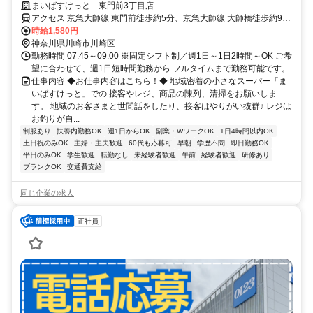
なめ！短時間でもしっかり働けて家事や本業前の“朝活バイト”にピッタ
まいばすけっと 東門前3丁目店
リ！
アクセス 京急大師線 東門前徒歩約5分、京急大師線 大師橋徒歩約9
分、京急大師線 川崎大師南口徒歩約12分 ★週1日～OK ★日祝時給50
時給1,580円
円UP
神奈川県川崎市川崎区
勤務時間 07:45～09:00 ※固定シフト制／週1日～1日2時間～OK ご希
望に合わせて、週1日短時間勤務から フルタイムまで勤務可能です。
仕事内容 ◆お仕事内容はこちら！◆ 地域密着の小さなスーパー「ま
いばすけっと」での 接客やレジ、商品の陳列、清掃をお願いしま
す。 地域のお客さまと世間話をしたり、接客はやりがい抜群♪ レジは
お釣りが自...
制服あり
扶養内勤務OK
週1日からOK
副業・WワークOK
1日4時間以内OK
土日祝のみOK
主婦・主夫歓迎
60代も応募可
早朝
学歴不問
即日勤務OK
平日のみOK
学生歓迎
転勤なし
未経験者歓迎
午前
経験者歓迎
研修あり
ブランクOK
交通費支給
同じ企業の求人
正社員