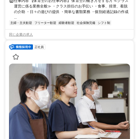
仕事内容 【保育士のお仕事内容】 保育士の働き方をする方 ≪クラス
運営に係る業務全般≫ ・クラス担任のお手伝い ・食事、排泄、着脱
の介助 ・日々の遊びの提供 ・簡単な書類業務 ・個別経過記録の作成
...
主婦・主夫歓迎
フリーター歓迎
経験者歓迎
社会保険完備
シフト制
同じ企業の求人
正社員