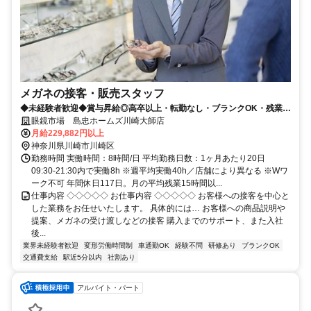
メガネの接客・販売スタッフ
◆未経験者歓迎◆賞与昇給◎高卒以上・転勤なし・ブランクOK・残業少
なめ・業界No1！
眼鏡市場 島忠ホームズ川崎大師店
月給229,882円以上
神奈川県川崎市川崎区
勤務時間 実働時間：8時間/日 平均勤務日数：1ヶ月あたり20日
09:30-21:30内で実働8h ※週平均実働40h／店舗により異なる ※Wワ
ーク不可 年間休日117日。月の平均残業15時間以...
仕事内容 ◇◇◇◇◇ お仕事内容 ◇◇◇◇◇ お客様への接客を中心と
した業務をお任せいたします。 具体的には… お客様への商品説明や
提案、メガネの受け渡しなどの接客 購入までのサポート、また入社
後...
業界未経験者歓迎
変形労働時間制
車通勤OK
経験不問
研修あり
ブランクOK
交通費支給
駅近5分以内
社割あり
アルバイト・パート