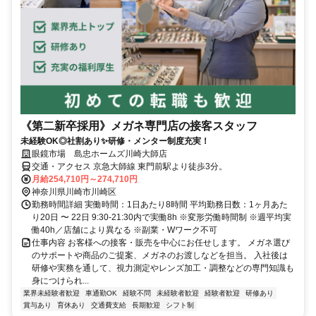
《第二新卒採用》メガネ専門店の接客スタッフ
未経験OK◎社割あり✨研修・メンター制度充実！
眼鏡市場 島忠ホームズ川崎大師店
交通・アクセス 京急大師線 東門前駅より徒歩3分。
月給254,710円～274,710円
神奈川県川崎市川崎区
勤務時間詳細 実働時間：1日あたり8時間 平均勤務日数：1ヶ月あた
り20日 〜 22日 9:30-21:30内で実働8h ※変形労働時間制 ※週平均実
働40h／店舗により異なる ※副業・Wワーク不可
仕事内容 お客様への接客・販売を中心にお任せします。 メガネ選び
のサポートや商品のご提案、メガネのお渡しなどを担当。 入社後は
研修や実務を通して、視力測定やレンズ加工・調整などの専門知識も
身につけられ...
業界未経験者歓迎
車通勤OK
経験不問
未経験者歓迎
経験者歓迎
研修あり
賞与あり
育休あり
交通費支給
長期歓迎
シフト制