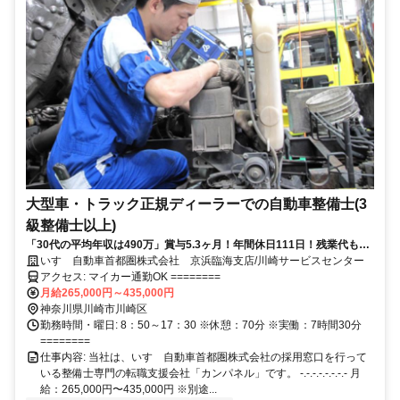
大型車・トラック正規ディーラーでの自動車整備士(3
級整備士以上)
「30代の平均年収は490万」賞与5.3ヶ月！年間休日111日！残業代も全
額支給されるので、月給80万円を超える整備士も
いすゞ自動車首都圏株式会社 京浜臨海支店/川崎サービスセンター
アクセス: マイカー通勤OK ========
月給265,000円～435,000円
神奈川県川崎市川崎区
勤務時間・曜日: 8：50～17：30 ※休憩：70分 ※実働：7時間30分
========
仕事内容: 当社は、いすゞ自動車首都圏株式会社の採用窓口を行って
いる整備士専門の転職支援会社「カンパネル」です。 -.-.-.-.-.-.-.- 月
給：265,000円〜435,000円 ※別途...