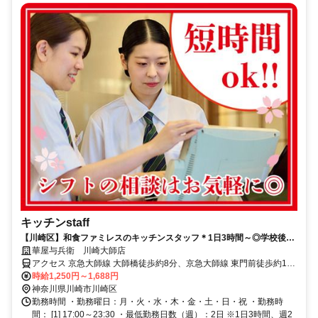
キッチンstaff
【川崎区】和食ファミレスのキッチンスタッフ＊1日3時間～◎学校後の
勤務もOK☆まずは盛り付け等から！調理未経験OK！履歴書不要
華屋与兵衛 川崎大師店
アクセス 京急大師線 大師橋徒歩約8分、京急大師線 東門前徒歩約11
分、京急大師線 小島新田徒歩約13分 大師橋駅 徒歩8分
時給1,250円～1,688円
神奈川県川崎市川崎区
勤務時間 ・勤務曜日：月・火・水・木・金・土・日・祝 ・勤務時
間： [1] 17:00～23:30 ・最低勤務日数（週）：2日 ※1日3時間、週2