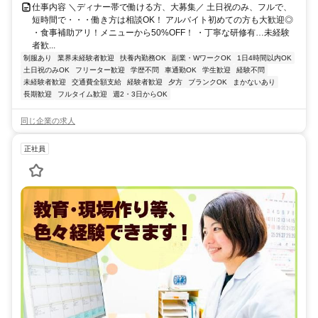
仕事内容 ＼ディナー帯で働ける方、大募集／ 土日祝のみ、フルで、
短時間で・・・働き方は相談OK！ アルバイト初めての方も大歓迎◎
・食事補助アリ！メニューから50%OFF！ ・丁寧な研修有…未経験
者歓...
制服あり
業界未経験者歓迎
扶養内勤務OK
副業・WワークOK
1日4時間以内OK
土日祝のみOK
フリーター歓迎
学歴不問
車通勤OK
学生歓迎
経験不問
未経験者歓迎
交通費全額支給
経験者歓迎
夕方
ブランクOK
まかないあり
長期歓迎
フルタイム歓迎
週2・3日からOK
同じ企業の求人
正社員