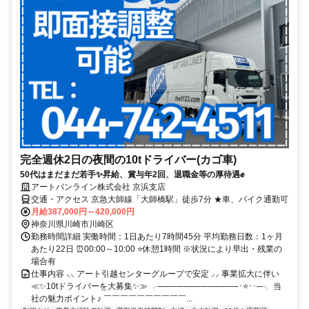
完全週休2日の夜間の10tドライバー(カゴ車)
50代はまだまだ若手✨昇給、賞与年2回、退職金等の厚待遇✊
アートバンライン株式会社 京浜支店
交通・アクセス 京急大師線「大師橋駅」徒歩7分 ★車、バイク通勤可
月給387,000円～420,000円
神奈川県川崎市川崎区
勤務時間詳細 実働時間：1日あたり7時間45分 平均勤務日数：1ヶ月
あたり22日 ⏰00:00～10:00 ⭐休憩1時間 ※状況により早出・残業の
場合有
仕事内容 ⸜⸜ アート引越センターグループで安定 ⸝⸝ 事業拡大に伴い
≪✨10tドライバーを大募集✨≫ ╭─────────────･⭐･･─╮ 当
社の魅力ポイント♪ ￣￣￣￣￣￣￣￣￣￣...