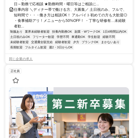
日～勤務で応相談 ★勤務時間・曜日等はご相談に...
仕事内容 ＼ディナー帯で働ける方、大募集／ 土日祝のみ、フルで、
短時間で・・・働き方は相談OK！ アルバイト初めての方も大歓迎◎
・食事補助アリ！メニューから50%OFF！ ・丁寧な研修有…未経験
者歓...
制服あり
業界未経験者歓迎
扶養内勤務OK
副業・WワークOK
1日4時間以内OK
土日祝のみOK
フリーター歓迎
学歴不問
車通勤OK
学生歓迎
経験不問
未経験者歓迎
交通費全額支給
経験者歓迎
夕方
ブランクOK
まかないあり
長期歓迎
フルタイム歓迎
週2・3日からOK
同じ企業の求人
正社員