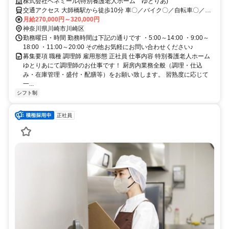
株式会社ベネミール(特別養護老人ホーム ゆとりあ)
交通アクセス 大師橋駅から徒歩10分 車〇／バイク〇／自転車〇／公
共交通機関〇
月給270,000円～320,000円
神奈川県川崎市川崎区
勤務曜日・時間 勤務時間は下記の通りです ・5:00～14:00 ・9:00～
18:00 ・11:00～20:00 その他お気軽にお問い合わせください♪
募集要項 職種 調理師 雇用形態 正社員 仕事内容 特別養護老人ホーム
ゆとりあにて調理師のお仕事です！ 厨房内業務全般（調理・仕込
み・在庫管理・盛付・配膳等）をお願い致します。 習熟度に応じて
一...
シフト制
正社員