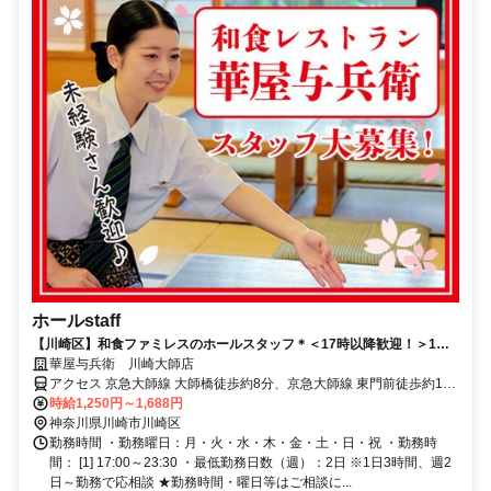
ホールstaff
【川崎区】和食ファミレスのホールスタッフ＊＜17時以降歓迎！＞1日3
時間～◎学校後の勤務もOK☆セルフオーダー制でオーダー取りナシ！履
華屋与兵衛 川崎大師店
歴書不要
アクセス 京急大師線 大師橋徒歩約8分、京急大師線 東門前徒歩約11
分、京急大師線 小島新田徒歩約13分 大師橋駅 徒歩8分
時給1,250円～1,688円
神奈川県川崎市川崎区
勤務時間 ・勤務曜日：月・火・水・木・金・土・日・祝 ・勤務時
間： [1] 17:00～23:30 ・最低勤務日数（週）：2日 ※1日3時間、週2
日～勤務で応相談 ★勤務時間・曜日等はご相談に...