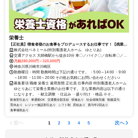
栄養士
【正社員】喫食者様のお食事をプロデュースするお仕事です！【残業月
約5時間／希望休月3回／育児補助】
株式会社ベネミール(特別養護老人ホーム ゆとりあ)
交通アクセス 大師橋駅から徒歩10分 車〇／バイク〇／自転車〇／公
共交通機関〇
月給280,000円～320,000円
神奈川県川崎市川崎区
勤務曜日・時間 勤務時間は下記の通りです。 ・5:00～14:00 ・9:00
～18:00 ・11:00～20:00 その他お気軽にお問い合わせください♪
募集要項 職種 栄養士 雇用形態 正社員 仕事内容 特別養護老人ホーム
ゆとりあにて栄養士業務のお仕事です。 主な業務内容は以下の通り
になります。 ・献立調整 ・仕込み ・盛り付け ・検品 ※そ...
飲食割引あり
車通勤OK
交通費全額支給
研修あり
社会保険完備
制服貸与
育休あり
レジャー施設割引あり
シフト制
昇給あり
賞与年2回あり
食事補助あり
前へ
次へ
1
2
3
4
5