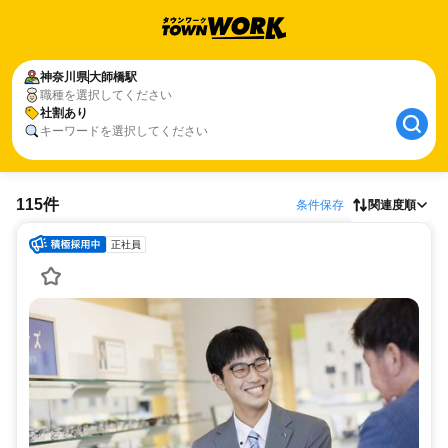
神奈川県
大師橋駅
職種を選択してください
社割あり
キーワードを選択してください
115件
条件保存
関連度順
正社員