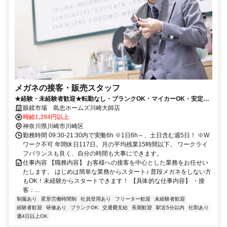
メガネの接客・販売スタッフ
★経験・未経験者歓迎★転勤なし・ブランクOK・マイカーOK・安定
No1 （1日6h土日含む週5日）
眼鏡市場 島忠ホームズ川崎大師店
時給1,394円以上
神奈川県川崎市川崎区
勤務時間 09:30-21:30内で実働6h ※1日6h～、土日含む週5日！ ※W
ワーク不可 年間休日117日。月の平均残業15時間以下。 ワークライ
フバランスも良く、自分の時間も大事にできます。
仕事内容 【職務内容】 お客様への接客を中心とした業務をお任せい
たします。 はじめは簡単な業務からスタート♪ 普段メガネをしない方
もOK！未経験からスタートできます！ 【具体的な仕事内容】 ・接
客：...
制服あり
変形労働時間制
社員登用あり
フリーター歓迎
未経験者歓迎
経験者歓迎
研修あり
ブランクOK
交通費支給
長期歓迎
駅近5分以内
社割あり
週4日以上OK