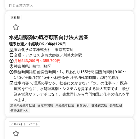
同じ企業の求人
正社員
水処理薬剤の既存顧客向け法人営業
理系歓迎／未経験OK／年休126日
東西化学産業株式会社 東京営業所
交通・アクセス 京急大師線／川崎大師駅
月給243,200円～355,700円
神奈川県川崎市川崎区
勤務時間詳細 総労働時間：1ヶ月あたり155時間 固定時間制 9:00〜
17:30 実働7時間45分・休憩45分 月平均残業時間：20時間程度
仕事内容 ＼理系の学びを、社会に欠かせない「水」の仕事へ／ 既存
顧客を中心に、水処理薬剤・システムを提案する法人営業です。飛び
込み営業やテレアポはなく、先輩同行から専門知識と仕事の流れを学
べます。 ...
業界未経験者歓迎
固定時間制
未経験者歓迎
育休あり
交通費支給
長期歓迎
長期休暇あり
アルバイト・パート