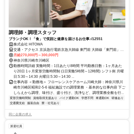
調理師・調理スタッフ
ブランクOK！「食」で笑顔と健康を届けるお仕事♪/12551
株式会社 HITOWA
交通・アクセス 京浜急行電鉄京急大師線 東門前 大師線「東門前」徒
歩9分（766ｍ）
月給270,000円～300,000円
神奈川県川崎市川崎区
勤務時間詳細 実働時間：1日あたり8時間 平均勤務日数：1ヶ月あた
り20日 1ヶ月変形労働時間制 (1日実働5時間～12時間) シフト例 月曜
日:5:30～14:30 火曜日:5:30～14:30 ...
仕事内容 ＜勤務地＞ フローレンスケアホーム川崎大師：神奈川県川
崎市川崎区昭和2-5-6 福祉施設での調理業務 ・基本的な仕事内容 下ご
しらえから調理、味付け、盛り付け、洗浄など、調理業務全般を行...
変形労働時間制
資格取得支援あり
バイク通勤OK
学歴不問
車通勤OK
研修あり
交通費支給
服装自由
寮・社宅あり
同じ企業の求人
派遣社員