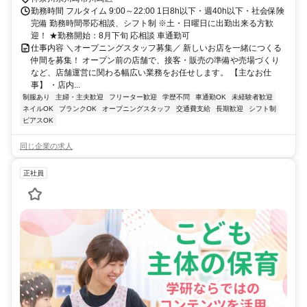
勤務時間 フルタイム 9:00～22:00 1日8h以下・週40h以下・社会保険
完備 勤務時間帯応相談、シフト制 ※土・日曜日に出勤出来る方歓
迎！ ★勤務開始：8月下旬 応相談 車通勤可
仕事内容 ＼オープニングスタッフ募集／ 新しいお店を一緒につくる
仲間を募集！ オープン前の店舗で、接客・販売の準備や売場づくり
など、店舗運営に関わる幅広い業務をお任せします。 【主なお仕
事】 ・店内...
制服あり
主婦・主夫歓迎
フリーター歓迎
学歴不問
車通勤OK
未経験者歓迎
ネイルOK
ブランクOK
オープニングスタッフ
交通費支給
長期歓迎
シフト制
ピアスOK
同じ企業の求人
正社員