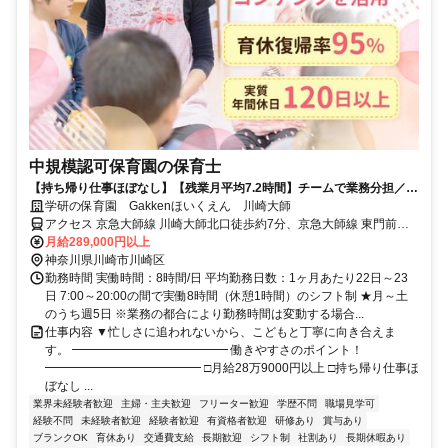
中規模認可保育園の保育士
【持ち帰り仕事ほぼなし】【残業月平均7.2時間】チームで業務分担／こ
どもと向き合える保育園★未経験・ブランクOK★
学研の保育園 Gakkenほいくえん 川崎大師
アクセス 京急大師線 川崎大師北口徒歩約7分、京急大師線 東門前徒
歩約6分、京急大師線 大師橋徒歩約13分
月給289,000円以上
神奈川県川崎市川崎区
勤務時間 実働時間：8時間/日 平均勤務日数：1ヶ月あたり22日～23
日 7:00～20:00の間で実働8時間（休憩1時間）のシフト制 ★月～土
のうち週5日 ※業務の都合により勤務時間は変動する場合...
仕事内容 ▼忙しさに追われないから、こどもと丁寧に向き合えま
す。 ━━━━━━━━━━━━━ 働きやすさのポイント！
━━━━━━━━━━━━━ □月給28万9000円以上 □持ち帰り仕事ほ
ぼなし ...
業界未経験者歓迎
主婦・主夫歓迎
フリーター歓迎
学歴不問
職場見学可
経験不問
未経験者歓迎
経験者歓迎
有資格者歓迎
研修あり
賞与あり
ブランクOK
育休あり
交通費支給
長期歓迎
シフト制
社割あり
長期休暇あり