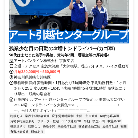
残業少な目の日勤の4t増トンドライバー(カゴ車)
50代はまだまだ若手✨昇給、賞与年2回、退職金等の厚待遇✊
アートバンライン株式会社 京浜支店
交通・アクセス 京急大師線「大師橋駅」徒歩7分 ★車、バイク通勤可
月給380,000円～560,000円
神奈川県川崎市川崎区
勤務時間詳細 実働時間：1日あたり7時間45分 平均勤務日数：1ヶ月
あたり25日 ⏰08:00～16:45 ⭐実働7時間45分/休憩1時間 ※状況によ
り早出・残業の場合有
仕事内容 ⸜⸜ アート引越センターグループで安定 ⸝⸝ 事業拡大に伴い
≪✨4t増トンドライバーを大募集✨≫ ╭─────────────･⭐･･
─╮ 当社の魅力ポイント♪ ￣￣￣￣￣￣￣￣...
制服あり
業界未経験者歓迎
変形労働時間制
主婦・主夫歓迎
60代も応募可
資格取得支援あり
フリーター歓迎
バイク通勤OK
早朝
学歴不問
車通勤OK
職場見学可
転勤なし
経験不問
未経験者歓迎
交通費全額支給
経験者歓迎
夜間
有資格者歓迎
研修あり