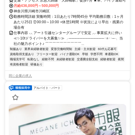
交通・アクセス 京急大師線「大師橋駅」徒歩7分 ★車、バイク通勤可
月給436,000円～500,000円
神奈川県川崎市川崎区
勤務時間詳細 実働時間：1日あたり7時間45分 平均勤務日数：1ヶ月
あたり25日 ⏰00:00～10:00 ⭐休憩1時間 ※状況により早出・残業の
場合有
仕事内容 ⸜⸜ アート引越センターグループで安定 ⸝⸝ 事業拡大に伴い
≪✨10tドライバーを大募集✨≫ ╭─────────────･⭐･･─╮ 当
社の魅力ポイント♪ ￣￣￣￣￣￣￣￣￣￣...
制服あり
業界未経験者歓迎
変形労働時間制
主婦・主夫歓迎
60代も応募可
資格取得支援あり
フリーター歓迎
バイク通勤OK
早朝
学歴不問
車通勤OK
職場見学可
転勤なし
経験不問
未経験者歓迎
交通費全額支給
経験者歓迎
夜間
有資格者歓迎
研修あり
同じ企業の求人
アルバイト・パート