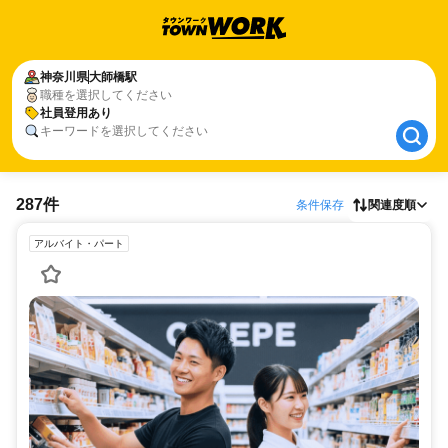
神奈川県
神奈川県
大師橋駅
大師橋駅
職種を選択してください
社員登用あり
社員登用あり
キーワードを選択してください
287件
条件保存
関連度順
アルバイト・パート