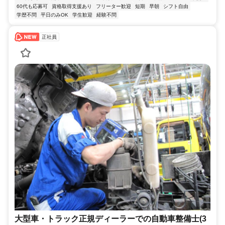
60代も応募可
資格取得支援あり
フリーター歓迎
短期
早朝
シフト自由
学歴不問
平日のみOK
学生歓迎
経験不問
正社員
大型車・トラック正規ディーラーでの自動車整備士(3