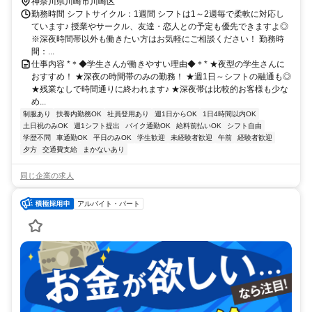
神奈川県川崎市川崎区
勤務時間 シフトサイクル：1週間 シフトは1～2週毎で柔軟に対応し
ています♪ 授業やサークル、友達・恋人との予定も優先できますよ◎
※深夜時間帯以外も働きたい方はお気軽にご相談ください！ 勤務時
間：...
仕事内容 *＊◆学生さんが働きやすい理由◆＊* ★夜型の学生さんに
おすすめ！ ★深夜の時間帯のみの勤務！ ★週1日～シフトの融通も◎
★残業なしで時間通りに終われます♪ ★深夜帯は比較的お客様も少な
め...
制服あり
扶養内勤務OK
社員登用あり
週1日からOK
1日4時間以内OK
土日祝のみOK
週1シフト提出
バイク通勤OK
給料前払いOK
シフト自由
学歴不問
車通勤OK
平日のみOK
学生歓迎
未経験者歓迎
午前
経験者歓迎
夕方
交通費支給
まかないあり
同じ企業の求人
アルバイト・パート