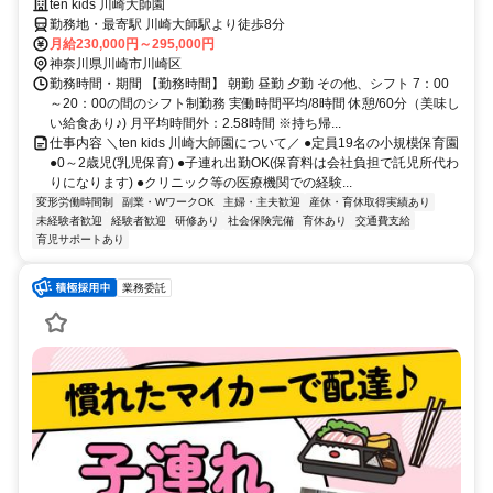
連れて一緒に出勤OK！
ten kids 川崎大師園
勤務地・最寄駅 川崎大師駅より徒歩8分
月給230,000円～295,000円
神奈川県川崎市川崎区
勤務時間・期間 【勤務時間】 朝勤 昼勤 夕勤 その他、シフト 7：00
～20：00の間のシフト制勤務 実働時間平均/8時間 休憩/60分（美味し
い給食あり♪) 月平均時間外：2.58時間 ※持ち帰...
仕事内容 ＼ten kids 川崎大師園について／ ●定員19名の小規模保育園
●0～2歳児(乳児保育) ●子連れ出勤OK(保育料は会社負担で託児所代わ
りになります) ●クリニック等の医療機関での経験...
変形労働時間制
副業・WワークOK
主婦・主夫歓迎
産休・育休取得実績あり
未経験者歓迎
経験者歓迎
研修あり
社会保険完備
育休あり
交通費支給
育児サポートあり
業務委託