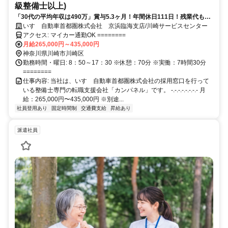
級整備士以上)
「30代の平均年収は490万」賞与5.3ヶ月！年間休日111日！残業代も全
額支給されるので、月給80万円を超える整備士も
いすゞ自動車首都圏株式会社 京浜臨海支店/川崎サービスセンター
アクセス: マイカー通勤OK ========
月給265,000円～435,000円
神奈川県川崎市川崎区
勤務時間・曜日: 8：50～17：30 ※休憩：70分 ※実働：7時間30分
========
仕事内容: 当社は、いすゞ自動車首都圏株式会社の採用窓口を行って
いる整備士専門の転職支援会社「カンパネル」です。 -.-.-.-.-.-.-.- 月
給：265,000円〜435,000円 ※別途...
社員登用あり
固定時間制
交通費支給
昇給あり
派遣社員