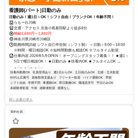
看護師(パート)日勤のみ
日勤のみ！週1日～OK！シフト自由！ブランクOK！年齢不問！
らもーれ川崎
交通・アクセス 京急小島新田駅より徒歩8分
時給1,680円～1,880円
神奈川県川崎市川崎区
勤務時間詳細 シフト自己申告制（シフト制） ＜日勤＞9:00～18:00
※時間・曜日相談OK ※短時間勤務も相談OK ※フルタイム歓迎
仕事内容 2026年5月OPEN！ オープニングスタッフ募集！！ ★週1～
5日で曜日相談OK！ ★日勤のみ ★扶養内OK ★フルタイムOK :.｡.
.｡.::.｡. .｡.::.｡. .｡.::....
扶養内勤務OK
社員登用あり
週1日からOK
土日祝のみOK
主婦・主夫歓迎
60代も応募可
資格取得支援あり
フリーター歓迎
バイク通勤OK
早朝
シフト自由
学歴不問
車通勤OK
即日勤務OK
職場見学可
平日のみOK
未経験者歓迎
午前
経験者歓迎
残業なし
同じ企業の求人
契約社員