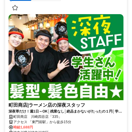
町田商店|ラーメン店の深夜スタッフ
深夜帯だけ！週1日～OK│残業なし│絶品まかないがたったの１円│学生
さん活躍中！│髪色自由
町田商店 川崎四谷店「335」
アクセス 「東門前駅」から徒歩15分
時給1,688円