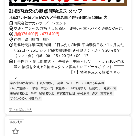
2t 都内近郊の拠点間輸送スタッフ
月給37万円超／日勤のみ／手積み無／走行距離1日100km内
有限会社ナカムラ･プロジェクト
交通・アクセス 京急「大師橋駅」徒歩6分 車・バイク通勤OK/公共交
通機関ご利用の方も駅から徒歩圏内◎
月給376,000円～473,420円
神奈川県川崎市川崎区
勤務時間詳細 実働時間：1日あたり8時間 平均勤務日数：1ヶ月あた
り22日 〜 26日 シフト制/実働8時間 ★夜勤ナシ・遅くて20時まで
【シフト例】 ①6：00～15：00 ②6：00～17：...
仕事内容 ＜拠点間輸送＞＜手積み・手降ろしなし＞＜走行100km未
満＞ 物流を支える2t輸送スタッフ募集！ ✅アピールポイント ￣￣￣
￣￣￣￣￣￣￣￣￣￣￣￣￣￣￣ 【１】物流を支える輸送スタッ
フ！...
業界未経験者歓迎
社員登用あり
副業・WワークOK
60代も応募可
バイク通勤OK
早朝
学歴不問
車通勤OK
職場見学可
転勤なし
経験不問
未経験者歓迎
午前
経験者歓迎
有資格者歓迎
研修あり
夕方
賞与あり
ブランクOK
長期歓迎
同じ企業の求人
契約社員