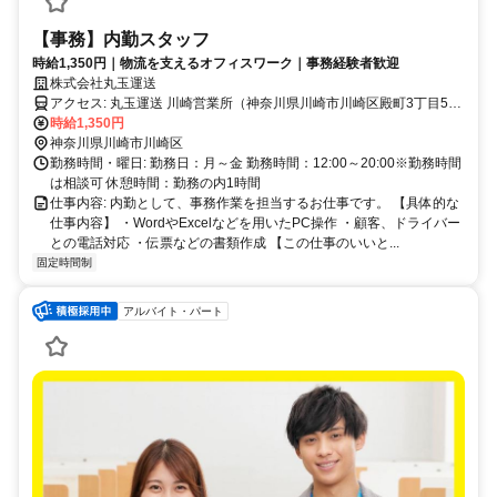
【事務】内勤スタッフ
時給1,350円｜物流を支えるオフィスワーク｜事務経験者歓迎
株式会社丸玉運送
アクセス: 丸玉運送 川崎営業所（神奈川県川崎市川崎区殿町3丁目5番
地8号） 電車：京浜急行電鉄大師線「小島新田」駅より徒歩10分
時給1,350円
車：首都高速大師出口から約1km
神奈川県川崎市川崎区
勤務時間・曜日: 勤務日：月～金 勤務時間：12:00～20:00※勤務時間
は相談可 休憩時間：勤務の内1時間
仕事内容: 内勤として、事務作業を担当するお仕事です。 【具体的な
仕事内容】 ・WordやExcelなどを用いたPC操作 ・顧客、ドライバー
との電話対応 ・伝票などの書類作成 【この仕事のいいと...
固定時間制
アルバイト・パート