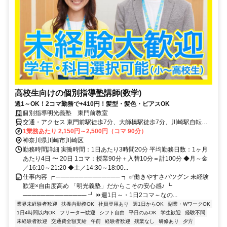
高校生向けの個別指導塾講師(数学)
週1～OK！2コマ勤務で+410円！髪型・髪色・ピアスOK
個別指導明光義塾 東門前教室
交通・アクセス 東門前駅徒歩7分、大師橋駅徒歩7分、川崎駅自転車
18分、自転車・バス・バイク通勤可（応相談）
1業務あたり 2,150円～2,500円（コマ 90分）
神奈川県川崎市川崎区
勤務時間詳細 実働時間：1日あたり3時間20分 平均勤務日数：1ヶ月
あたり4日 〜 20日 1コマ：授業90分＋入替10分＝計100分 ◆月～金
／16:10～21:20 ◆土／14:30～18:00...
仕事内容 ┏ ────────────── ┓ ✅働きやすさバツグン 未経験
歓迎×自由度高め 「明光義塾」だからこその安心感♪ ┗
────────────── ┛ ⏩週1日～・1日2コマ～なの...
業界未経験者歓迎
扶養内勤務OK
社員登用あり
週1日からOK
副業・WワークOK
1日4時間以内OK
フリーター歓迎
シフト自由
平日のみOK
学生歓迎
経験不問
未経験者歓迎
交通費全額支給
午前
経験者歓迎
残業なし
研修あり
夕方