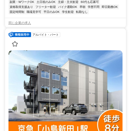
副業・WワークOK
土日祝のみOK
主婦・主夫歓迎
60代も応募可
資格取得支援あり
フリーター歓迎
バイク通勤OK
早朝
学歴不問
即日勤務OK
固定時間制
職場見学可
平日のみOK
学生歓迎
転勤なし
同じ企業の求人
アルバイト・パート