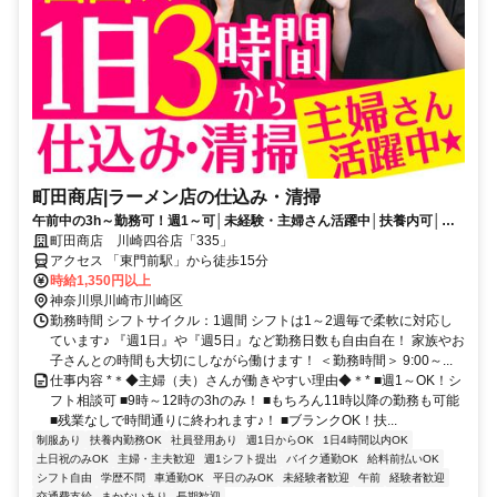
町田商店|ラーメン店の仕込み・清掃
午前中の3h～勤務可！週1～可│未経験・主婦さん活躍中│扶養内可│残
業無
町田商店 川崎四谷店「335」
アクセス 「東門前駅」から徒歩15分
時給1,350円以上
神奈川県川崎市川崎区
勤務時間 シフトサイクル：1週間 シフトは1～2週毎で柔軟に対応し
ています♪ 『週1日』や『週5日』など勤務日数も自由自在！ 家族やお
子さんとの時間も大切にしながら働けます！ ＜勤務時間＞ 9:00～...
仕事内容 *＊◆主婦（夫）さんが働きやすい理由◆＊* ■週1～OK！シ
フト相談可 ■9時～12時の3hのみ！ ■もちろん11時以降の勤務も可能
■残業なしで時間通りに終われます♪！ ■ブランクOK！扶...
制服あり
扶養内勤務OK
社員登用あり
週1日からOK
1日4時間以内OK
土日祝のみOK
主婦・主夫歓迎
週1シフト提出
バイク通勤OK
給料前払いOK
シフト自由
学歴不問
車通勤OK
平日のみOK
未経験者歓迎
午前
経験者歓迎
交通費支給
まかないあり
長期歓迎