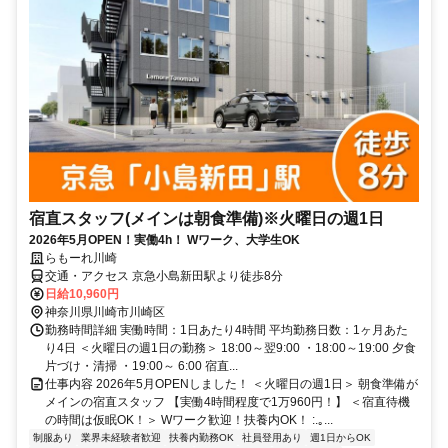
宿直スタッフ(メインは朝食準備)※火曜日の週1日
2026年5月OPEN！実働4h！ Wワーク、大学生OK
らもーれ川崎
交通・アクセス 京急小島新田駅より徒歩8分
日給10,960円
神奈川県川崎市川崎区
勤務時間詳細 実働時間：1日あたり4時間 平均勤務日数：1ヶ月あた
り4日 ＜火曜日の週1日の勤務＞ 18:00～翌9:00 ・18:00～19:00 夕食
片づけ・清掃 ・19:00～ 6:00 宿直...
仕事内容 2026年5月OPENしました！ ＜火曜日の週1日＞ 朝食準備が
メインの宿直スタッフ 【実働4時間程度で1万960円！】 ＜宿直待機
の時間は仮眠OK！＞ Wワーク歓迎！扶養内OK！ :.｡...
制服あり
業界未経験者歓迎
扶養内勤務OK
社員登用あり
週1日からOK