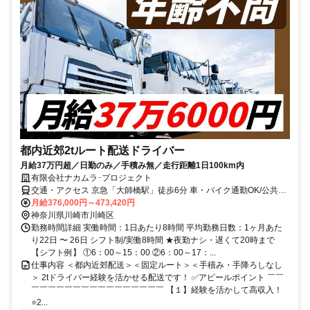
都内近郊2tルート配送ドライバー
月給37万円超／日勤のみ／手積み無／走行距離1日100km内
有限会社ナカムラ･プロジェクト
交通・アクセス 京急「大師橋駅」徒歩6分 車・バイク通勤OK/公共交
通機関ご利用の方も駅から徒歩圏内◎
月給376,000円～473,420円
神奈川県川崎市川崎区
勤務時間詳細 実働時間：1日あたり8時間 平均勤務日数：1ヶ月あた
り22日 〜 26日 シフト制/実働8時間 ★夜勤ナシ・遅くて20時まで
【シフト例】 ①6：00～15：00 ②6：00～17：...
仕事内容 ＜都内近郊配送＞＜固定ルート＞＜手積み・手降ろしなし
＞ 2tドライバー経験を活かせる配送です！ ✅アピールポイント ￣￣
￣￣￣￣￣￣￣￣￣￣￣￣￣￣￣￣ 【１】経験を活かして高収入！
⭐2...