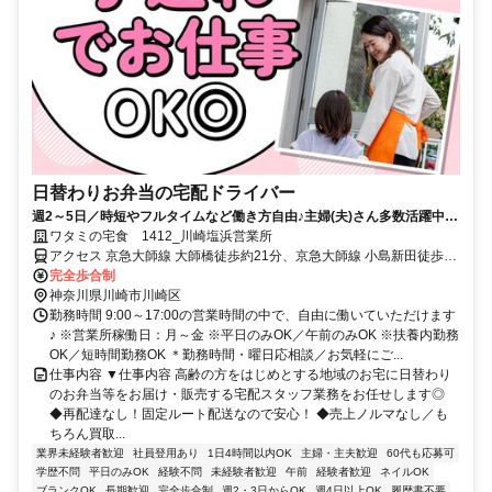
日替わりお弁当の宅配ドライバー
週2～5日／時短やフルタイムなど働き方自由♪主婦(夫)さん多数活躍中！
サポート体制バッチリなのでお子さんの行事でのお休みなども取りやす
ワタミの宅食 1412_川崎塩浜営業所
い◎
アクセス 京急大師線 大師橋徒歩約21分、京急大師線 小島新田徒歩約
22分、京急大師線 東門前徒歩約23分
完全歩合制
神奈川県川崎市川崎区
勤務時間 9:00～17:00の営業時間の中で、自由に働いていただけます
♪ ※営業所稼働日：月～金 ※平日のみOK／午前のみOK ※扶養内勤務
OK／短時間勤務OK ＊勤務時間・曜日応相談／お気軽にご...
仕事内容 ▼仕事内容 高齢の方をはじめとする地域のお宅に日替わり
のお弁当等をお届け・販売する宅配スタッフ業務をお任せします◎
◆再配達なし！固定ルート配送なので安心！ ◆売上ノルマなし／も
ちろん買取...
業界未経験者歓迎
社員登用あり
1日4時間以内OK
主婦・主夫歓迎
60代も応募可
学歴不問
平日のみOK
経験不問
未経験者歓迎
午前
経験者歓迎
ネイルOK
ブランクOK
長期歓迎
完全歩合制
週2・3日からOK
週4日以上OK
履歴書不要