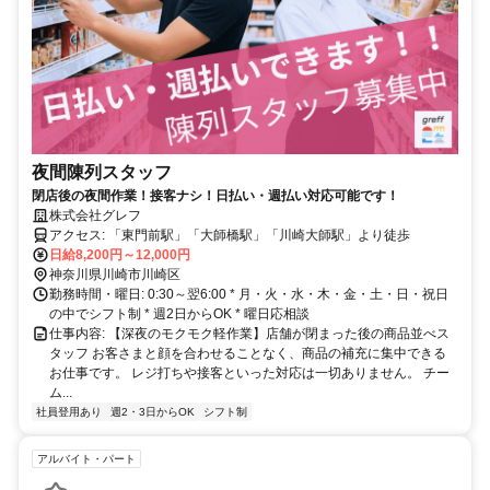
夜間陳列スタッフ
閉店後の夜間作業！接客ナシ！日払い・週払い対応可能です！
株式会社グレフ
アクセス: 「東門前駅」「大師橋駅」「川崎大師駅」より徒歩
日給8,200円～12,000円
神奈川県川崎市川崎区
勤務時間・曜日: 0:30～翌6:00 * 月・火・水・木・金・土・日・祝日
の中でシフト制 * 週2日からOK * 曜日応相談
仕事内容: 【深夜のモクモク軽作業】店舗が閉まった後の商品並べス
タッフ お客さまと顔を合わせることなく、商品の補充に集中できる
お仕事です。 レジ打ちや接客といった対応は一切ありません。 チー
ム...
社員登用あり
週2・3日からOK
シフト制
アルバイト・パート