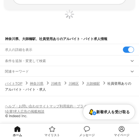
神奈川県、大師橋駅、社員登用ありのアルバイト・バイト求人情報
求人の詳細を表示
条件を追加・変更して検索
市区町村を追加・変更
関連キーワード
完全在宅ワーク 全国
シール貼り 在宅
現在地周辺
ガチャガチャ
犬カフェ
神奈川県
駅を追加・変更
バイトTOP
神奈川県
川崎市
川崎区
大師橋駅
社員登用ありの
神奈川県
すべて
アルバイト・バイト・求人
横浜市
すべて
職種を追加・変更
JR東海道本線(東京～熱海)
鶴見区
神奈川区
西区
中区
南区
保土ケ谷区
磯子区
金沢区
港北区
戸塚区
港南区
川崎駅
横浜駅
戸塚駅
大船駅
藤沢駅
辻堂駅
茅ケ崎駅
平塚駅
大磯駅
二宮駅
国府津駅
飲食・フードサービス
旭区
緑区
瀬谷区
栄区
泉区
青葉区
都筑区
特徴を追加・変更
鴨宮駅
小田原駅
早川駅
根府川駅
真鶴駅
湯河原駅
飲食・フードサービス
すべて
ヘルプ・お問い合わせ
サイトマップ
利用規約・プライバシーポリシー
川崎市
すべて
ホールスタッフ
キッチンスタッフ
皿洗い・洗い場
精肉・鮮魚加工
給食調理
人気
[企業]求人広告の掲載相談
新着求人を受け取る
JR南武線
川崎区
幸区
中原区
高津区
多摩区
宮前区
麻生区
雇用形態を追加・変更
パン屋（ベーカリー）
フードカウンター販売員
バー（BAR）・バーテンダー
日払いOK
高校生歓迎
学生歓迎
深夜の仕事
髪型・髪色自由
ひげOK
ネイルOK
川崎駅
尻手駅
矢向駅
鹿島田駅
平間駅
向河原駅
武蔵小杉駅
武蔵中原駅
武蔵新城駅
飲食店補助（開店・閉店準備）
飲食店（店長・マネージャー）
相模原市
すべて
ピアスOK
アルバイト・パート
履歴書不要
オープニングスタッフ
留学生・外国人活躍中
武蔵溝ノ口駅
津田山駅
久地駅
宿河原駅
登戸駅
中野島駅
稲田堤駅
八丁畷駅
都道府県を変更
営業・販売
緑区
中央区
南区
勤務期間
正社員
川崎新町駅
小田栄駅
浜川崎駅
営業・販売
すべて
短期
契約社員
単発・1日OK
長期
期間限定（春夏冬休み等）
横須賀市
平塚市
鎌倉市
藤沢市
小田原市
茅ヶ崎市
逗子市
三浦市
秦野市
厚木市
ホーム
マイリスト
メッセージ
マイページ
JR鶴見線
営業
テレフォンアポインター（テレアポ）
ルートセールス
コンビニ
シフト
派遣社員