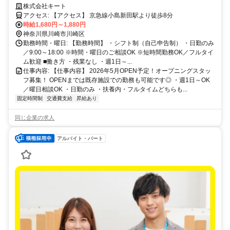
護師｜シフト自由×扶養内OK♪オープニング募集
株式会社キート
アクセス: 【アクセス】 京急線小島新田駅より徒歩8分
時給1,680円～1,880円
神奈川県川崎市川崎区
勤務時間・曜日: 【勤務時間】 ・シフト制（自己申告制） ・日勤のみ
／9:00～18:00 ※時間・曜日のご相談OK ※短時間勤務OK／フルタイ
ム歓迎 ■働き方 ・残業なし ・週1日～...
仕事内容: 【仕事内容】 2026年5月OPEN予定！オープニングスタッ
フ募集！ OPENまでは既存施設での勤務も可能です◎ ・週1日～OK
／曜日相談OK ・日勤のみ ・扶養内・フルタイムどちらも...
固定時間制
交通費支給
昇給あり
同じ企業の求人
アルバイト・パート