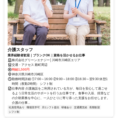
介護スタッフ
業界経験者歓迎｜ブランクOK｜資格を活かせるお仕事
株式会社グリーンエナジー│川崎市川崎区エリア
交通・アクセス 殿町周辺
時給1,500円
神奈川県川崎市川崎区
勤務時間詳細 ①7:00～16:00 ②9:00～18:00 ③16:30～翌9:30 休憩1
時間（夜勤2時間） シフト制
仕事内容 介護施設をご利用されている方が、毎日を安心して過ごせ
るよう日常生活のサポートを行うお仕事です。食事や入浴、排泄など
の介助業務を中心に、一人ひとりに寄り添った支援をお任せします。
介護の仕事...
社員登用あり
職場見学可
月1シフト提出
研修あり
交通費支給
長期歓迎
シフト制