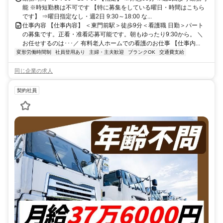
能 ※時短勤務は不可です 【特に募集をしている曜日・時間はこちら
です】 ⇒曜日指定なし・週2日 9:30～18:00 な...
仕事内容 【仕事内容】 ＜東門前駅＞徒歩9分＜看護職 日勤＞パート
の募集です。正看・准看応募可能です。朝もゆったり9:30から。 ＼
お任せするのは･･･／ 有料老人ホームでの看護のお仕事 【仕事内...
変形労働時間制
社員登用あり
主婦・主夫歓迎
ブランクOK
交通費支給
同じ企業の求人
契約社員