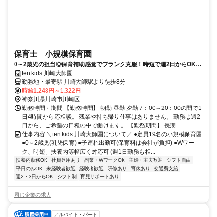
保育士 小規模保育園
0～2歳児の担当◎保育補助感覚でブランク克服！時短で週2日からOK！
土日休み可！お子様連れ勤務◎
ten kids 川崎大師園
勤務地・最寄駅 川崎大師駅より徒歩8分
時給1,248円～1,322円
神奈川県川崎市川崎区
勤務時間・期間 【勤務時間】 朝勤 昼勤 夕勤 7：00～20：00の間で1
日4時間から応相談。 残業や持ち帰り仕事はありません。 勤務は週2
日から、ご希望の日程の中で働けます。 【勤務期間】 長期
仕事内容 ＼ten kids 川崎大師園について／ ●定員19名の小規模保育園
●0～2歳児(乳児保育) ●子連れ出勤可(保育料は会社が負担) ●Wワー
ク、時短、扶養内等幅広く対応可 (週1日勤務も相...
扶養内勤務OK
社員登用あり
副業・WワークOK
主婦・主夫歓迎
シフト自由
平日のみOK
未経験者歓迎
経験者歓迎
研修あり
育休あり
交通費支給
週2・3日からOK
シフト制
育児サポートあり
同じ企業の求人
アルバイト・パート