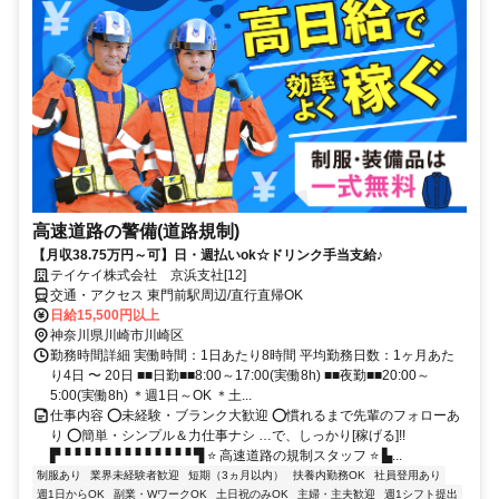
高速道路の警備(道路規制)
【月収38.75万円～可】日・週払いok☆ドリンク手当支給♪
テイケイ株式会社 京浜支社[12]
交通・アクセス 東門前駅周辺/直行直帰OK
日給15,500円以上
神奈川県川崎市川崎区
勤務時間詳細 実働時間：1日あたり8時間 平均勤務日数：1ヶ月あた
り4日 〜 20日 ■■日勤■■8:00～17:00(実働8h) ■■夜勤■■20:00～
5:00(実働8h) ＊週1日～OK ＊土...
仕事内容 ⭕未経験・ブランク大歓迎 ⭕慣れるまで先輩のフォローあ
り ⭕簡単・シンプル＆力仕事ナシ …で、しっかり[稼げる]!!
▛▝▝▝▝▝▝▝▝▝▝▝▝▝ ▜ ⭐ 高速道路の規制スタッフ ⭐ ▙...
制服あり
業界未経験者歓迎
短期（3ヵ月以内）
扶養内勤務OK
社員登用あり
週1日からOK
副業・WワークOK
土日祝のみOK
主婦・主夫歓迎
週1シフト提出