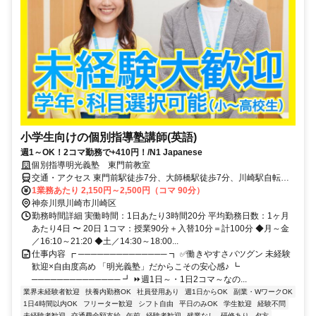
小学生向けの個別指導塾講師(英語)
週1～OK！2コマ勤務で+410円！/N1 Japanese
個別指導明光義塾 東門前教室
交通・アクセス 東門前駅徒歩7分、大師橋駅徒歩7分、川崎駅自転車
18分、自転車・バス・バイク通勤可（応相談）
1業務あたり 2,150円～2,500円（コマ 90分）
神奈川県川崎市川崎区
勤務時間詳細 実働時間：1日あたり3時間20分 平均勤務日数：1ヶ月
あたり4日 〜 20日 1コマ：授業90分＋入替10分＝計100分 ◆月～金
／16:10～21:20 ◆土／14:30～18:00...
仕事内容 ┏ ────────────── ┓ ✅働きやすさバツグン 未経験
歓迎×自由度高め 「明光義塾」だからこその安心感♪ ┗
────────────── ┛ ⏩週1日～・1日2コマ～なの...
業界未経験者歓迎
扶養内勤務OK
社員登用あり
週1日からOK
副業・WワークOK
1日4時間以内OK
フリーター歓迎
シフト自由
平日のみOK
学生歓迎
経験不問
未経験者歓迎
交通費全額支給
午前
経験者歓迎
残業なし
研修あり
夕方