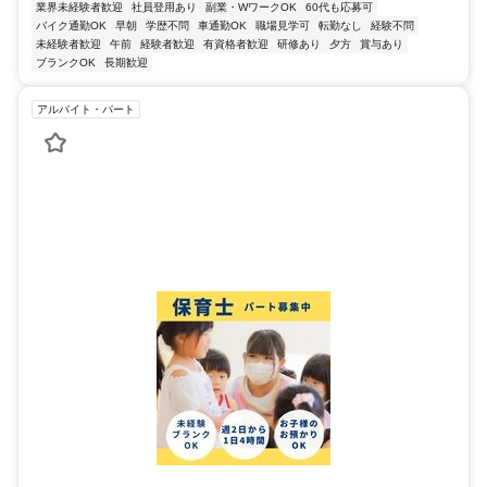
業界未経験者歓迎
社員登用あり
副業・WワークOK
60代も応募可
バイク通勤OK
早朝
学歴不問
車通勤OK
職場見学可
転勤なし
経験不問
未経験者歓迎
午前
経験者歓迎
有資格者歓迎
研修あり
夕方
賞与あり
ブランクOK
長期歓迎
アルバイト・パート