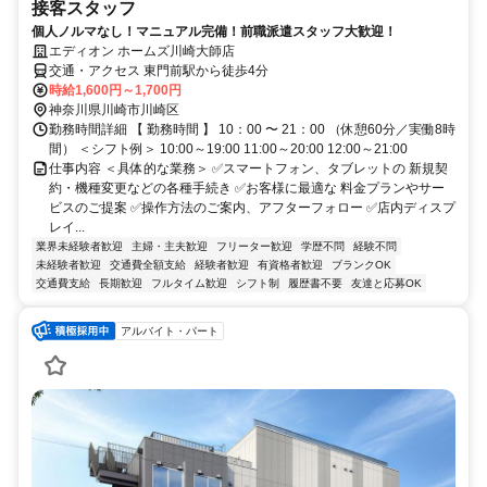
接客スタッフ
個人ノルマなし！マニュアル完備！前職派遣スタッフ大歓迎！
エディオン ホームズ川崎大師店
交通・アクセス 東門前駅から徒歩4分
時給1,600円～1,700円
神奈川県川崎市川崎区
勤務時間詳細 【 勤務時間 】 10：00 〜 21：00 （休憩60分／実働8時
間） ＜シフト例＞ 10:00～19:00 11:00～20:00 12:00～21:00
仕事内容 ＜具体的な業務＞ ✅スマートフォン、タブレットの 新規契
約・機種変更などの各種手続き ✅お客様に最適な 料金プランやサー
ビスのご提案 ✅操作方法のご案内、アフターフォロー ✅店内ディスプ
レイ...
業界未経験者歓迎
主婦・主夫歓迎
フリーター歓迎
学歴不問
経験不問
未経験者歓迎
交通費全額支給
経験者歓迎
有資格者歓迎
ブランクOK
交通費支給
長期歓迎
フルタイム歓迎
シフト制
履歴書不要
友達と応募OK
アルバイト・パート