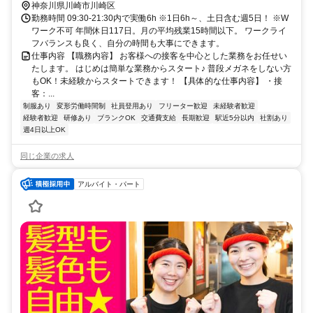
神奈川県川崎市川崎区
勤務時間 09:30-21:30内で実働6h ※1日6h～、土日含む週5日！ ※W
ワーク不可 年間休日117日。月の平均残業15時間以下。 ワークライ
フバランスも良く、自分の時間も大事にできます。
仕事内容 【職務内容】 お客様への接客を中心とした業務をお任せい
たします。 はじめは簡単な業務からスタート♪ 普段メガネをしない方
もOK！未経験からスタートできます！ 【具体的な仕事内容】 ・接
客：...
制服あり
変形労働時間制
社員登用あり
フリーター歓迎
未経験者歓迎
経験者歓迎
研修あり
ブランクOK
交通費支給
長期歓迎
駅近5分以内
社割あり
週4日以上OK
同じ企業の求人
アルバイト・パート