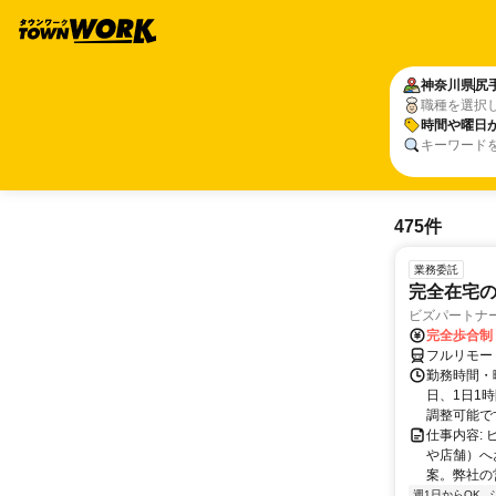
神奈川県
尻
職種を選択
時間や曜日
キーワード
475件
業務委託
完全在宅
ビズパートナ
完全歩合制
フルリモー
勤務時間・曜
日、1日1
調整可能です
仕事内容:
や店舗）へ
案。弊社の
週1日からOK