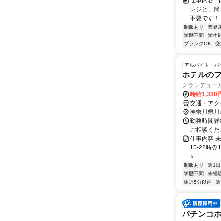
仕事内容 
レジと、簡
不要です！ 
制服あり
業界
学歴不問
学生
ブランクOK
交
アルバイト・パ
ホテルの
グランデュー
時給1,33
交通・アク
神奈川県川
勤務時間詳細
ご相談ください
仕事内容 未
15-22時
⭐━━━━━━
制服あり
週1日
学歴不問
未経
駅近5分以内
週
パチンコホ