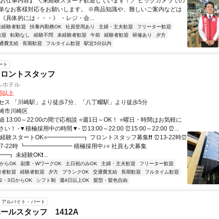
【お仕事内容】 ＼未経験スタート歓迎しています！／ ビックカメラでの
単なお客様対応をお願いします。 ※商品知識や、難しいご案内などは
《具体的には・・・》 ・レジ・会...
未経験者歓迎
扶養内勤務OK
社員登用あり
主婦・主夫歓迎
フリーター歓迎
歓迎
転勤なし
経験不問
未経験者歓迎
午前
経験者歓迎
研修あり
夕方
通費支給
長期歓迎
フルタイム歓迎
駅近5分以内
ート
フロントスタッフ
ルホテル
0円以上
セス 「川崎駅」より徒歩7分、「八丁畷駅」より徒歩5分
崎市川崎区
 13:00～22:00の間で応相談 ⭐週1日～OK！ ⭐曜日・時間はお気軽に
！ -▼積極採用中の時間▼- ⏰13:00～22:00 ⏰15:00～22:00 ⏰...
経験スタートOK⭐━━━━━━┓ フロントスタッフ募集❗❗ ⏰13-22時⏰
⏰17-22時 ┗━━━━━━━━ 積極採用中♪⭐ 社員も大募集
┓ 未経験OK❗...
からOK
副業・WワークOK
土日祝のみOK
主婦・主夫歓迎
フリーター歓迎
験者歓迎
経験者歓迎
夕方
ブランクOK
交通費支給
長期歓迎
フルタイム歓迎
2・3日からOK
シフト制
週4日以上OK
髪型・髪色自由
アルバイト・パート
ールスタッフ 1412A