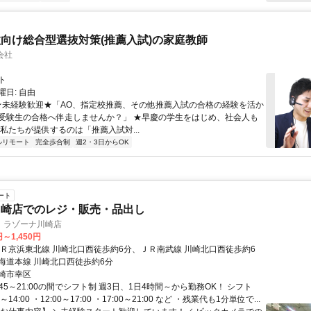
向け総合型選抜対策(推薦入試)の家庭教師
会社
ト
日: 自由
 ★未経験歓迎★「AO、指定校推薦、その他推薦入試の合格の経験を活か
受験生の合格へ伴走しませんか？」 ★早慶の学生をはじめ、社会人も
 私たちが提供するのは「推薦入試対...
ルリモート
完全歩合制
週2・3日からOK
ート
川崎店でのレジ・販売・品出し
 ラゾーナ川崎店
円～1,450円
ＪＲ京浜東北線 川崎北口西徒歩約6分、ＪＲ南武線 川崎北口西徒歩約6
海道本線 川崎北口西徒歩約6分
崎市幸区
:45～21:00の間でシフト制 週3日、1日4時間～から勤務OK！ シフト
～14:00 ・12:00～17:00 ・17:00～21:00 など ・残業代も1分単位で...