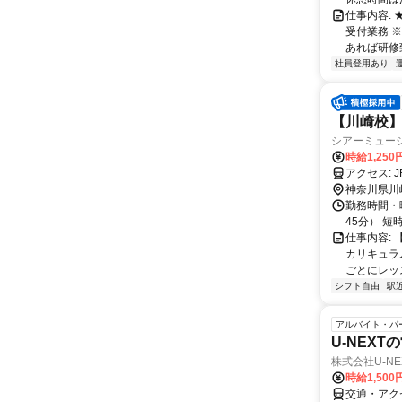
仕事内容:
受付業務 
あれば研修致
社員登用あり
【川崎校】
シアーミュー
時給1,250
ア
神奈川県川
勤務時間・曜
45分） 
仕事内容:
カリキュラ
ごとにレッス
シフト自由
駅
アルバイト・パ
U-NEX
株式会社U-NE
時給1,500
交通・アク