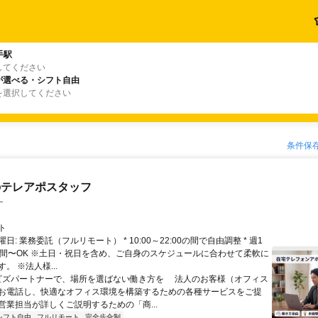
手駅
してください
が選べる・シフト自由
を選択してください
条件保
のテレアポスタッフ
ー
ト
日: 業務委託（フルリモート） * 10:00～22:00の間で自由調整 * 週1
時間〜OK ※土日・祝日を含め、ご自身のスケジュールに合わせて柔軟に
。 ※法人様...
 ビズパートナーで、場所を選ばない働き方を 法人のお客様（オフィス
お電話し、快適なオフィス環境を構築するための各種サービスをご提
営業担当が詳しくご説明するための「商...
シフト自由
フルリモート
完全歩合制