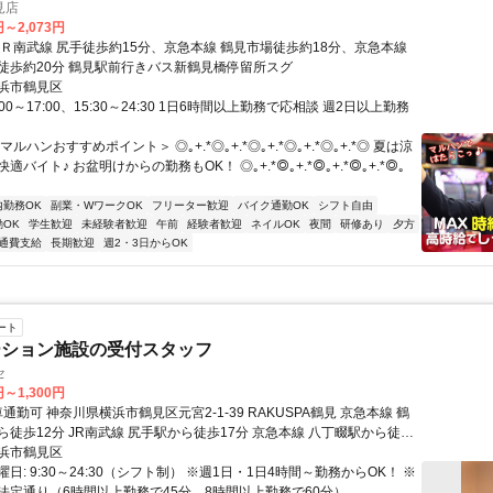
見店
円～2,073円
ＪＲ南武線 尻手徒歩約15分、京急本線 鶴見市場徒歩約18分、京急本線
徒歩約20分 鶴見駅前行きバス新鶴見橋停留所スグ
浜市鶴見区
00～17:00、15:30～24:30 1日6時間以上勤務で応相談 週2日以上勤務
ルハンおすすめポイント＞ ◎｡+.*◎｡+.*◎｡+.*◎｡+.*◎｡+.*◎ 夏は涼
バイト♪ お盆明けからの勤務もOK！ ◎｡+.*◎｡+.*◎｡+.*◎｡+.*◎｡
内勤務OK
副業・WワークOK
フリーター歓迎
バイク通勤OK
シフト自由
OK
学生歓迎
未経験者歓迎
午前
経験者歓迎
ネイルOK
夜間
研修あり
夕方
通費支給
長期歓迎
週2・3日からOK
ート
ーション施設の受付スタッフ
セ
円～1,300円
から徒歩17分 京急本線 八丁畷駅から徒歩
浜市鶴見区
日: 9:30～24:30（シフト制） ※週1日・1日4時間～勤務からOK！ ※
法定通り（6時間以上勤務で45分、8時間以上勤務で60分）