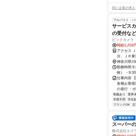
同じ企業の求人
アルバイト・パ
サービスカ
の受付など
ビックカメラ
時給1,250
アクセス 
分、ＪＲ東
神奈川県川
勤務時間 9
例） ・9:30
仕事内容 
各種お客様
の発行 ・ポ
制服あり
業界
学歴不問
学生
ブランクOK
交
スーパー
株式会社エイ