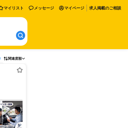
マイリスト
メッセージ
マイページ
求人掲載のご相談
存
関連度順