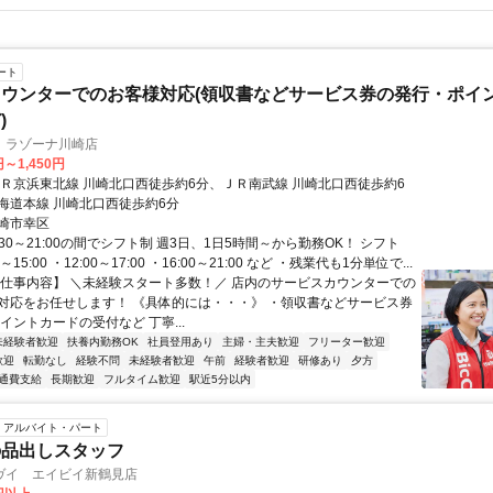
ート
ウンターでのお客様対応(領収書などサービス券の発行・ポイ
)
 ラゾーナ川崎店
円～1,450円
ＪＲ京浜東北線 川崎北口西徒歩約6分、ＪＲ南武線 川崎北口西徒歩約6
海道本線 川崎北口西徒歩約6分
崎市幸区
:30～21:00の間でシフト制 週3日、1日5時間～から勤務OK！ シフト
～15:00 ・12:00～17:00 ・16:00～21:00 など ・残業代も1分単位で...
【仕事内容】 ＼未経験スタート多数！／ 店内のサービスカウンターでの
対応をお任せします！ 《具体的には・・・》 ・領収書などサービス券
イントカードの受付など 丁寧...
未経験者歓迎
扶養内勤務OK
社員登用あり
主婦・主夫歓迎
フリーター歓迎
歓迎
転勤なし
経験不問
未経験者歓迎
午前
経験者歓迎
研修あり
夕方
通費支給
長期歓迎
フルタイム歓迎
駅近5分以内
アルバイト・パート
の品出しスタッフ
ヴイ エイビイ新鶴見店