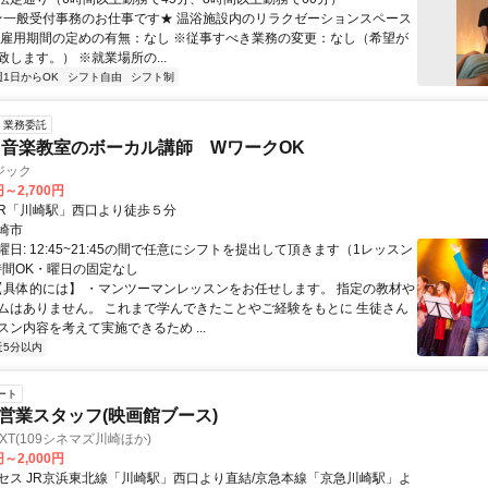
 ★一般受付事務のお仕事です★ 温浴施設内のリラクゼーションスペース
※雇用期間の定めの有無：なし ※従事すべき業務の変更：なし（希望が
します。） ※就業場所の...
週1日からOK
シフト自由
シフト制
業務委託
音楽教室のボーカル講師 WワークOK
ジック
円～2,700円
クセス: JR「川崎駅」西口より徒歩５分
崎市
日: 12:45~21:45の間で任意にシフトを提出して頂きます（1レッスン
短時間OK・曜日の固定なし
 【具体的には】 ・マンツーマンレッスンをお任せします。 指定の教材や
ムはありません。 これまで学んできたことやご経験をもとに 生徒さん
ン内容を考えて実施できるため ...
近5分以内
ート
Tの営業スタッフ(映画館ブース)
XT(109シネマズ川崎ほか)
円～2,000円
セス JR京浜東北線「川崎駅」西口より直結/京急本線「京急川崎駅」よ