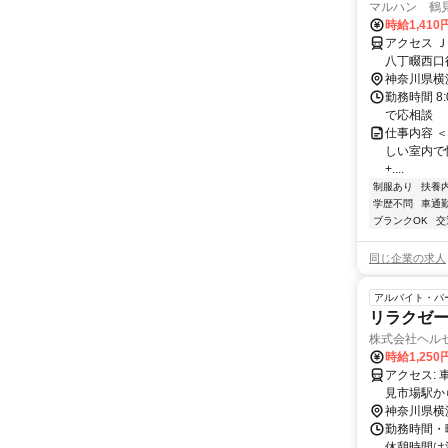
マルハン 鶴
時給1,410
アクセス 
八丁畷西口
神奈川県横
勤務時間 8:
で応相談
仕事内容 ＜マ
しい室内で快適
+....
制服あり
扶養
学歴不問
車通勤
ブランクOK
交
同じ企業の求人
アルバイト・パ
リラクゼ
株式会社ヘル
時給1,250
アクセス: 車通勤可 神奈川県横浜市鶴見区元宮2-1-39 RAKUSPA鶴見 京急本線 鶴
見市場駅から徒歩12分 JR南武線 尻手駅
23分
神奈川県横
勤務時間・曜
休憩時間は