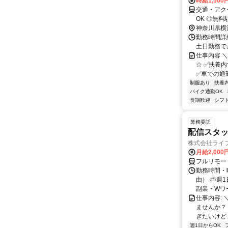
時給1,50
交通・アク
OK ◎無
神奈川県横
勤務時間詳細
土日勤務で
仕事内容 
☆ ✅扶養
✅車での通勤
制服あり
扶養
バイク通勤OK
長期歓迎
シフ
業務委託
配信スタッ
株式会社ライ
月給2,000
フルリモー
勤務時間・
由） ⛅週1
副業・Wワ
仕事内容: 
ませんか？
ぎたいけど…
週1日からOK