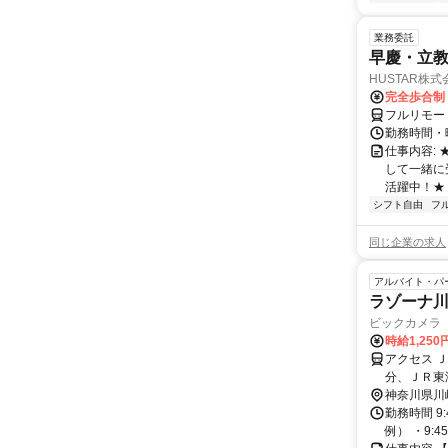
業務委託
早慶・立教
HUSTAR株式
完全歩合制
フルリモー
勤務時間・曜
仕事内容:
して一緒に
活躍中！★
シフト自由
フ
同じ企業の求人
アルバイト・パ
ラゾーナ
ビックカメラ
時給1,250
アクセス 
分、ＪＲ東
神奈川県川
勤務時間 9
例） ・9:45