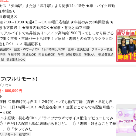
0円以上
セス 「矢向駅」または「尻手駅」より徒歩14～15分 ★車・バイク通勤
料駐車場あり
浜市鶴見区
 7:00～10:00 ★週4日～OK ※曜日応相談 ★午前のみの3時間勤務 ★
きる方優遇！ ★扶養内勤務OK ★家事・育児と両立可能
＼＼アルバイトでも昇給あり✨／／ ✅高時給1500円～でしっかり稼げる
内で働く主夫・主婦パート活躍中！ ✅家庭・趣味との両立もラクラク◎
もOK！ ＜＜ 電話応募も...
内勤務OK
副業・WワークOK
1日4時間以内OK
主婦・主夫歓迎
フリーター歓迎
早朝
学歴不問
車通勤OK
即日勤務OK
午前
経験者歓迎
研修あり
交通費支給
ト制
週4日以上OK
フ(フルリモート)
ブナウV
円～600,000円
ト
曜日: ⏰勤務時間は自由！ 24時間いつでも配信可能 （深夜・早朝も自
日〜、1日1時間～OK！ ⛺完全在宅OK！ 全国どこからでも配信可能 ✨
ークOK
＼✨未経験・初心者OK✨／ "ライブナウV"でボイス配信 デビューしてみ
 ✋「声だけの配信活動に興味があるけど…」 ✋「趣味・好きなことで稼
」 ✋「やってみた...
フルリモート
在宅OK