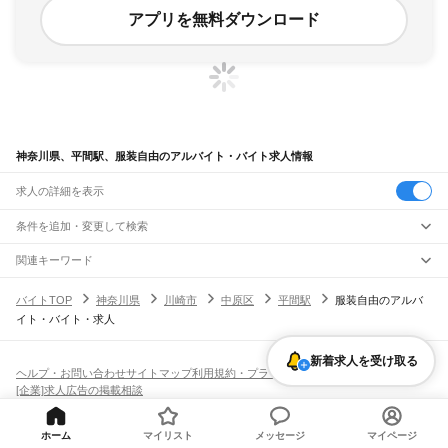
アプリを無料ダウンロード
神奈川県、平間駅、服装自由のアルバイト・バイト求人情報
求人の詳細を表示
条件を追加・変更して検索
市区町村を追加・変更
関連キーワード
完全在宅ワーク 全国
シール貼り 在宅
現在地周辺
ガチャガチャ
犬カフェ
神奈川県
駅を追加・変更
バイトTOP
神奈川県
川崎市
中原区
平間駅
服装自由のアルバ
神奈川県
すべて
イト・バイト・求人
横浜市
すべて
職種を追加・変更
JR東海道本線(東京～熱海)
鶴見区
神奈川区
西区
中区
南区
保土ケ谷区
磯子区
金沢区
港北区
戸塚区
港南区
川崎駅
横浜駅
戸塚駅
大船駅
藤沢駅
辻堂駅
茅ケ崎駅
平塚駅
大磯駅
二宮駅
国府津駅
飲食・フードサービス
旭区
緑区
瀬谷区
栄区
泉区
青葉区
都筑区
新着求人を受け取る
特徴を追加・変更
鴨宮駅
小田原駅
早川駅
根府川駅
真鶴駅
湯河原駅
飲食・フードサービス
すべて
ヘルプ・お問い合わせ
サイトマップ
利用規約・プライバシーポリシー
川崎市
すべて
ホールスタッフ
キッチンスタッフ
皿洗い・洗い場
精肉・鮮魚加工
給食調理
人気
[企業]求人広告の掲載相談
JR南武線
川崎区
幸区
中原区
高津区
多摩区
宮前区
麻生区
雇用形態を追加・変更
パン屋（ベーカリー）
フードカウンター販売員
バー（BAR）・バーテンダー
日払いOK
高校生歓迎
学生歓迎
深夜の仕事
髪型・髪色自由
ひげOK
ネイルOK
川崎駅
尻手駅
矢向駅
鹿島田駅
平間駅
向河原駅
武蔵小杉駅
武蔵中原駅
武蔵新城駅
飲食店補助（開店・閉店準備）
飲食店（店長・マネージャー）
相模原市
すべて
ピアスOK
アルバイト・パート
履歴書不要
オープニングスタッフ
留学生・外国人活躍中
武蔵溝ノ口駅
津田山駅
久地駅
宿河原駅
登戸駅
中野島駅
稲田堤駅
八丁畷駅
都道府県を変更
営業・販売
ホーム
マイリスト
メッセージ
マイページ
緑区
中央区
南区
勤務期間
正社員
川崎新町駅
小田栄駅
浜川崎駅