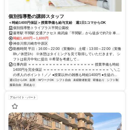
個別指導塾の講師スタッフ
＜時給1400円保証＞授業準備も給与支給 週1日1コマからOK
個別指導塾トライプラス平間公園校
最寄駅 平間駅 交通アクセス 南武線「平間駅」から徒歩で約7分 車通
勤OK、駐車場あり、駐輪場あり
時給1,400円～1,600円
神奈川県川崎市中原区
勤務時間 平日：16:00～22:00（実働6h） 土曜：13:00～22:00（実働
8h／休憩1h） ※休憩はタイミングを見て取得していただきます。 シ
フトは前月中旬に提出 ※希望を考慮して...
仕事内容 ＝＝＝＝＝＝＝＝＝＝＝＝＝＝＝＝＝＝＝ 授業準備も時給
1400円を完全保証 ＝＝＝＝＝＝＝＝＝＝＝＝＝＝＝＝＝＝＝ ＼＼こ
の求人のポイント！／／ ●授業以外の雑務も時給1400円 ●生徒の...
週1日からOK
副業・WワークOK
シフト自由
未経験者歓迎
研修あり
シフト制
服装自由
昇給あり
アルバイト・パート