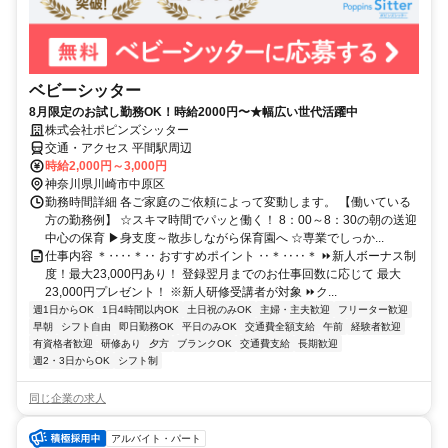
ベビーシッター
8月限定のお試し勤務OK！時給2000円〜★幅広い世代活躍中
株式会社ポピンズシッター
交通・アクセス 平間駅周辺
時給2,000円～3,000円
神奈川県川崎市中原区
勤務時間詳細 各ご家庭のご依頼によって変動します。 【働いている
方の勤務例】 ☆スキマ時間でパッと働く！ 8：00～8：30の朝の送迎
中心の保育 ▶身支度～散歩しながら保育園へ ☆専業でしっか...
仕事内容 ＊‥‥＊‥ おすすめポイント ‥＊‥‥＊ ⏩新人ボーナス制
度！最大23,000円あり！ 登録翌月までのお仕事回数に応じて 最大
23,000円プレゼント！ ※新人研修受講者が対象 ⏩ク...
週1日からOK
1日4時間以内OK
土日祝のみOK
主婦・主夫歓迎
フリーター歓迎
早朝
シフト自由
即日勤務OK
平日のみOK
交通費全額支給
午前
経験者歓迎
有資格者歓迎
研修あり
夕方
ブランクOK
交通費支給
長期歓迎
週2・3日からOK
シフト制
同じ企業の求人
アルバイト・パート