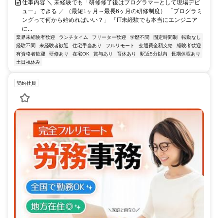
仕事内容 ＼ 未経験でも「研修修了後はプログラマーとして現場デビ
ュー」できる ／ （最短1ヶ月～最長6ヶ月の研修制度） 「プログラミ
ングって何から始めればいい？」 「IT未経験でも本当にエンジニア
に...
業界未経験者歓迎
ランチタイム
フリーター歓迎
学歴不問
固定時間制
転勤なし
経験不問
未経験者歓迎
住宅手当あり
フルリモート
交通費全額支給
経験者歓迎
有資格者歓迎
研修あり
在宅OK
賞与あり
育休あり
駅近5分以内
長期休暇あり
土日祝休み
契約社員