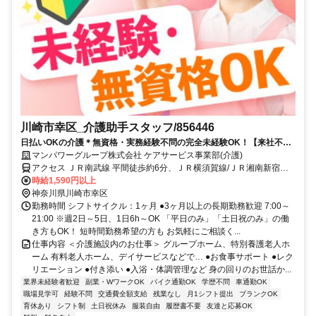
川崎市幸区_介護助手スタッフ/856446
日払いOKの介護＊無資格・実務経験不問の完全未経験OK！【来社不
要！WEB・電話登録OK】
マンパワーグループ株式会社 ケアサービス事業部(介護)
アクセス ＪＲ南武線 平間徒歩約6分、ＪＲ横須賀線/ＪＲ湘南新宿ラ
イン 新川崎徒歩約11分、ＪＲ南武線 鹿島田西口徒歩約12分 車・バイ
時給1,590円以上
ク通勤OK（派遣先による）
神奈川県川崎市幸区
勤務時間 シフトサイクル：1ヶ月 ●3ヶ月以上の長期勤務歓迎 7:00～
21:00 ※週2日～5日、1日6h～OK 「平日のみ」「土日祝のみ」の働
き方もOK！ 短時間勤務希望の方も お気軽にご相談く...
仕事内容 ＜介護施設内のお仕事＞ グループホーム、特別養護老人ホ
ーム 有料老人ホーム、デイサービスなどで… ●お食事サポート ●レク
リエーション ●付き添い ●入浴・体調管理など 身の回りのお世話か...
業界未経験者歓迎
副業・WワークOK
バイク通勤OK
学歴不問
車通勤OK
職場見学可
経験不問
交通費全額支給
残業なし
月1シフト提出
ブランクOK
育休あり
シフト制
土日祝休み
服装自由
履歴書不要
友達と応募OK