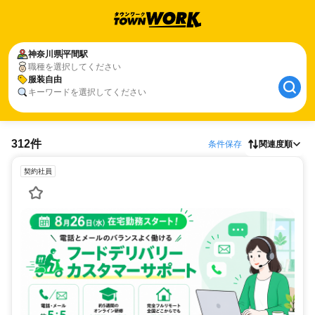
神奈川県
平間駅
職種を選択してください
服装自由
キーワードを選択してください
312件
条件保存
関連度順
契約社員