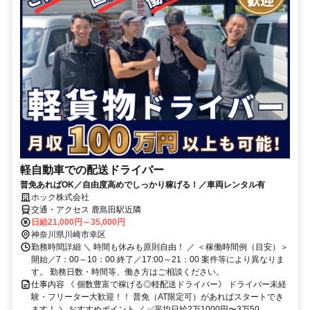
軽自動車での配送ドライバー
普免あればOK／自由度高めでしっかり稼げる！／車両レンタル有
ホック株式会社
交通・アクセス 鹿島田駅近隣
日給21,000円～35,000円
神奈川県川崎市幸区
勤務時間詳細 ＼ 時間も休みも原則自由！ ／ ＜稼働時間例（目安）＞
開始／7：00～10：00 終了／17:00～21：00 案件等により異なりま
す。 勤務日数・時間等、働き方はご相談ください。
仕事内容 《 個数豊富で稼げる◎軽配送ドライバー》 ドライバー未経
験・フリーター大歓迎！！ 普免（AT限定可）があればスタートでき
ます！ ＼ おすすめポイント ／ ✅平均日給2万1000円〜3万50...