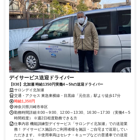
デイサービス送迎ドライバー
【030】北加瀬 時給1350円実働4～5hの送迎ドライバー
サロンデイ北加瀬
交通・アクセス 東急東横線・目黒線「元住吉」駅より徒歩17分
時給1,350円
神奈川県川崎市幸区
勤務時間詳細 8:00～9:00、12:00～13:30、16:30～17:30 （実働4～5
時間程度） ※週2日程度勤務できる方
仕事内容 機能訓練型デイサービス「サロンデイ北加瀬」での送迎業
務！ デイサービス施設のご利用者様を施設・ご自宅まで送迎してい
ただきます。 ※使用車両はセレナ・キューブなどの普通車での送迎