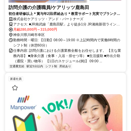
訪問介護の介護職員/ケアリッツ鹿島田
初任者研修以上＊賞与年2回/昇給あり＊教育サポート充実でブランクが
あっても安心です♪大手ならではの手厚い福利厚生も魅力◎
株式会社ケアリッツ・アンド・パートナーズ
アクセス: ■JR南武線「鹿島田駅」より徒歩1分 JR湘南新宿ライン・
JR横須賀線「新川崎駅」より徒歩5分
月給280,000円～315,000円
神奈川県川崎市幸区
勤務時間・曜日: 【日勤】08:00～19:00 ※上記時間内で実働8時間の
シフト制（休憩60分）
仕事内容: 訪問介護における介護業務全般をお任せします。 【主な業
務内容】 ■身体介護（食事・入浴・排せつ等） ■生活援助 ■外出介助
（通院・買い物等） 【1日のスケジュール(例)】 09:00 ...
交通費支給
駅近5分以内
シフト制
昇給あり
派遣社員