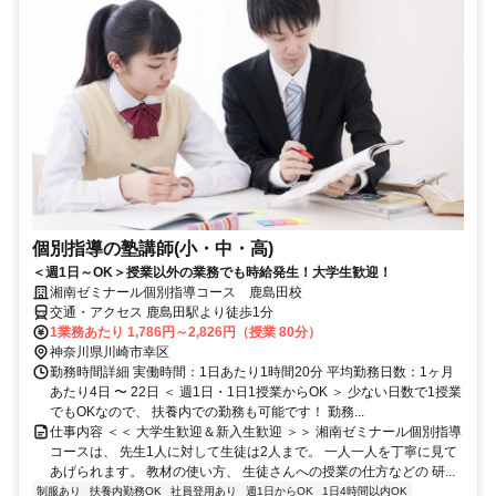
個別指導の塾講師(小・中・高)
＜週1日～OK＞授業以外の業務でも時給発生！大学生歓迎！
湘南ゼミナール個別指導コース 鹿島田校
交通・アクセス 鹿島田駅より徒歩1分
1業務あたり 1,786円～2,826円（授業 80分）
神奈川県川崎市幸区
勤務時間詳細 実働時間：1日あたり1時間20分 平均勤務日数：1ヶ月
あたり4日 〜 22日 ＜ 週1日・1日1授業からOK ＞ 少ない日数で1授業
でもOKなので、 扶養内での勤務も可能です！ 勤務...
仕事内容 ＜＜ 大学生歓迎＆新入生歓迎 ＞＞ 湘南ゼミナール個別指導
コースは、 先生1人に対して生徒は2人まで。 一人一人を丁寧に見て
あげられます。 教材の使い方、 生徒さんへの授業の仕方などの 研...
制服あり
扶養内勤務OK
社員登用あり
週1日からOK
1日4時間以内OK