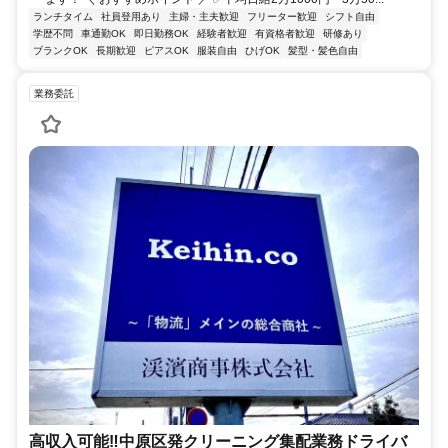
ランチタイム
社員登用あり
主婦・主夫歓迎
フリーター歓迎
シフト自由
学歴不問
車通勤OK
即日勤務OK
経験者歓迎
有資格者歓迎
研修あり
ブランクOK
長期歓迎
ピアスOK
服装自由
ひげOK
髪型・髪色自由
業務委託
高収入可能‼中原区発クリーニング集配業務ドライバ