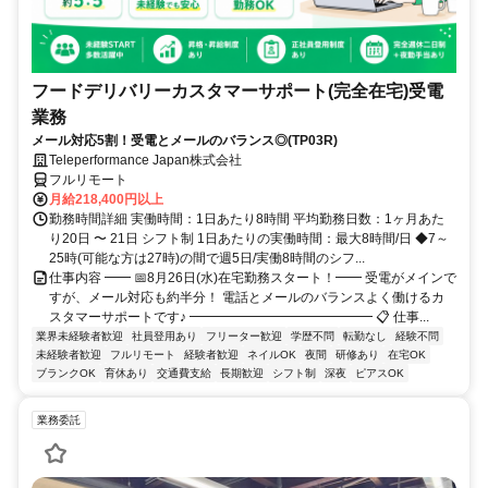
フードデリバリーカスタマーサポート(完全在宅)受電
業務
メール対応5割！受電とメールのバランス◎(TP03R)
Teleperformance Japan株式会社
フルリモート
月給218,400円以上
勤務時間詳細 実働時間：1日あたり8時間 平均勤務日数：1ヶ月あた
り20日 〜 21日 シフト制 1日あたりの実働時間：最大8時間/日 ◆7～
25時(可能な方は27時)の間で週5日/実働8時間のシフ...
仕事内容 ━━ 📅8月26日(水)在宅勤務スタート！━━ 受電がメインで
すが、メール対応も約半分！ 電話とメールのバランスよく働けるカ
スタマーサポートです♪ ━━━━━━━━━━━━━━ 📋 仕事...
業界未経験者歓迎
社員登用あり
フリーター歓迎
学歴不問
転勤なし
経験不問
未経験者歓迎
フルリモート
経験者歓迎
ネイルOK
夜間
研修あり
在宅OK
ブランクOK
育休あり
交通費支給
長期歓迎
シフト制
深夜
ピアスOK
業務委託