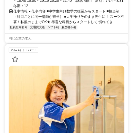
～18:40 18:50～20:10 20:20～21:40 〈講習期間〉 夏期：7/14～8/31
冬期：12...
仕事情報 ● 仕事内容 ■中学生向け数学の授業からスタート ■担当制
（科目ごとに同一講師が担当） ■大学帰りそのまま先生に！ スーツ不
要！私服のままでOK★ 得意な科目からスタートして 慣れてき...
社員登用あり
交通費支給
シフト制
履歴書不要
同じ企業の求人
アルバイト・パート