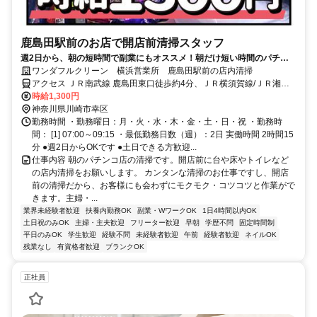
鹿島田駅前のお店で開店前清掃スタッフ
週2日から、朝の短時間で副業にもオススメ！朝だけ短い時間のパチン
コ店の開店前清掃のお仕事。色々な方が活躍中！
ワンダフルクリーン 横浜営業所 鹿島田駅前の店内清掃
アクセス ＪＲ南武線 鹿島田東口徒歩約4分、ＪＲ横須賀線/ＪＲ湘南
新宿ライン 新川崎徒歩約9分、ＪＲ南武線 川崎北口西徒歩約42分
時給1,300円
神奈川県川崎市幸区
勤務時間 ・勤務曜日：月・火・水・木・金・土・日・祝 ・勤務時
間： [1] 07:00～09:15 ・最低勤務日数（週）：2日 実働時間 2時間15
分 ●週2日からOKです ●土日できる方歓迎...
仕事内容 朝のパチンコ店の清掃です。開店前に台や床やトイレなど
の店内清掃をお願いします。 カンタンな清掃のお仕事ですし、開店
前の清掃だから、お客様にも会わずにモクモク・コツコツと作業がで
きます。主婦・...
業界未経験者歓迎
扶養内勤務OK
副業・WワークOK
1日4時間以内OK
土日祝のみOK
主婦・主夫歓迎
フリーター歓迎
早朝
学歴不問
固定時間制
平日のみOK
学生歓迎
経験不問
未経験者歓迎
午前
経験者歓迎
ネイルOK
残業なし
有資格者歓迎
ブランクOK
正社員