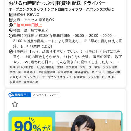
おひるね時間たっぷり|軽貨物 配送 ドライバー
オープニングスタッフ！シフト自由でライフワークバランス大切に
株式会社REVLO
交通・アクセス 車通勤OK
日給30,000円以上
神奈川県川崎市中原区
勤務時間詳細 ✅ 標準的な勤務時間例 ・08:00 ～ 20:00 ・09:00 ～
21:00 ※拠点や配送ルートにより変動あり。 ※「早めに配り終えて直
帰」もOK！(案件による)
仕事内容 【もう、頑張りすぎなくていい。】 仕事に行くたびに気を
遣う。 上司の顔色をうかがう。 終わらない会議。 毎日の残業。 数字
やノルマに追われる日々。 そんな働き方に疲れてしまった方へ。 ...
短期（3ヵ月以内）
社員登用あり
主婦・主夫歓迎
フリーター歓迎
シフト自由
学歴不問
車通勤OK
即日勤務OK
職場見学可
経験者歓迎
ネイルOK
週払いOK
研修あり
ブランクOK
オープニングスタッフ
長期歓迎
シフト制
ピアスOK
服装自由
履歴書不要
アルバイト・パート