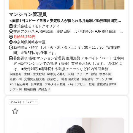
マンション管理員
＜面接1回スピード選考＞安定収入が得られる月給制／勤務曜日固定／
入社時期は応相談／40～60代活躍中
株式会社モリモトクオリティ
交通アクセス ■JR南武線「鹿島田駅」より徒歩6分 ■JR横須賀線「新
川崎駅」より徒歩11分
月給85,750円
神奈川県川崎市幸区
勤務曜日・時間 【月・火・木・金・土】8：30～11：30（実働3時
間）※週5日のお仕事です。
募集要項 職種 マンション管理員 雇用形態 アルバイト / パート 仕事内
容 分譲マンションでの管理（清掃）業務をお願いします。 具体的に
は、 ■受付対応 ■電球切れや破損チェックなど館内巡回業務...
制服あり
主婦・主夫歓迎
60代も応募可
長期
フリーター歓迎
学歴不問
経験不問
交通費全額支給
残業なし
社会保険完備
制服貸与
ブランクOK
70代も応募可
長期歓迎
フルタイム歓迎
バイトデビュー歓迎
家庭都合休OK
シフト制
服装自由
昇給あり
アルバイト・パート