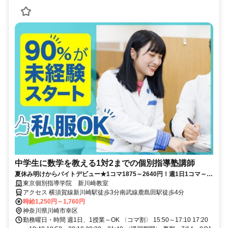
中学生に数学を教える1対2までの個別指導塾講師
夏休み明けからバイトデビュー★1コマ1875～2640円！週1日1コマ～私
服でok◎
東京個別指導学院 新川崎教室
アクセス 横須賀線新川崎駅徒歩3分南武線鹿島田駅徒歩4分
時給1,250円～1,760円
神奈川県川崎市幸区
勤務曜日・時間 週1日、1授業～OK 〈コマ割〉 15:50～17:10 17:20