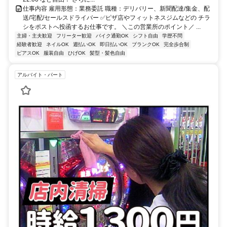
仕事内容 雇用形態：業務委託 職種：デリバリー、新聞配達/集金、配
送/宅配/セールスドライバー ✅ピザ店やフィットネスジムなどの チラ
シをポストへ投函するお仕事です。 ＼この営業所のポイント／ ...
主婦・主夫歓迎
フリーター歓迎
バイク通勤OK
シフト自由
学歴不問
経験者歓迎
ネイルOK
週払いOK
即日払いOK
ブランクOK
完全歩合制
ピアスOK
服装自由
ひげOK
髪型・髪色自由
アルバイト・パート