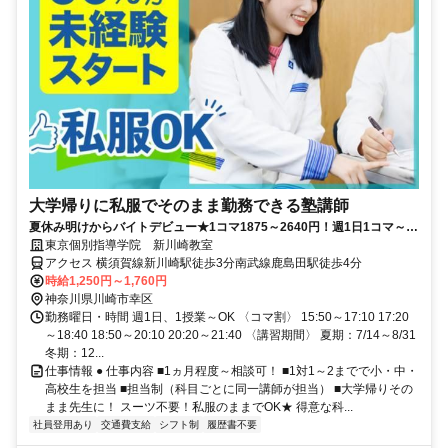
大学帰りに私服でそのまま勤務できる塾講師
夏休み明けからバイトデビュー★1コマ1875～2640円！週1日1コマ～私
服でok◎
東京個別指導学院 新川崎教室
アクセス 横須賀線新川崎駅徒歩3分南武線鹿島田駅徒歩4分
時給1,250円～1,760円
神奈川県川崎市幸区
勤務曜日・時間 週1日、1授業～OK 〈コマ割〉 15:50～17:10 17:20
～18:40 18:50～20:10 20:20～21:40 〈講習期間〉 夏期：7/14～8/31
冬期：12...
仕事情報 ● 仕事内容 ■1ヵ月程度～相談可！ ■1対1～2までで小・中・
高校生を担当 ■担当制（科目ごとに同一講師が担当） ■大学帰りその
まま先生に！ スーツ不要！私服のままでOK★ 得意な科...
社員登用あり
交通費支給
シフト制
履歴書不要