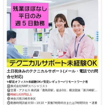
土日祝休みのテクニカルサポート(メール・電話での問
合せ対応)
✨駅近オフィス✨未経験OK✅安定レギュラー✅リモートワーク有
株式会社NMPスペシャリスト
交通・アクセス 南武線「鹿島田駅」徒歩3分、横須賀線「新川崎駅」
徒歩5分
時給1,620円以上
神奈川県川崎市幸区
勤務時間詳細 8:50～19:10 ＊実働7時間45分または7時間55分 ＊遅番