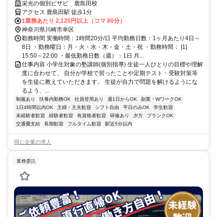
活かそう♪教えることが好きな方歓迎！
栄光の個別ビザビ 鹿島田校
アクセス 鹿島田駅 徒歩1分
1業務あたり 2,120円以上（コマ 80分）
神奈川県川崎市幸区
勤務時間 実働時間：1時間20分/日 平均勤務日数：1ヶ月あたり4日～
8日 ・勤務曜日：月・火・水・木・金・土・祝 ・勤務時間： [1]
15:50～22:00 ・最低勤務日数（週）：1日 月...
仕事内容 小学生対象の塾講師(個別指導) 生徒一人ひとりの目標や理解
度に合わせて、 自分が学校で習ったことや定期テスト・受験対策等
を生徒に教えていただきます。 生徒が自力で問題を解けるようにな
るよう、...
制服あり
扶養内勤務OK
社員登用あり
週1日からOK
副業・WワークOK
1日4時間以内OK
主婦・主夫歓迎
シフト自由
平日のみOK
学生歓迎
未経験者歓迎
経験者歓迎
有資格者歓迎
研修あり
夕方
ブランクOK
交通費支給
長期歓迎
フルタイム歓迎
駅近5分以内
同じ企業の求人
業務委託