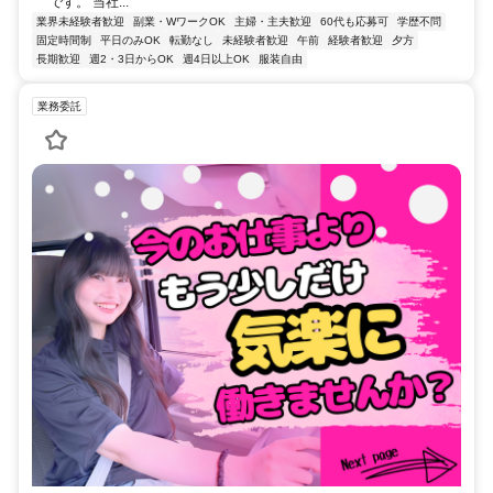
です。 当社...
業界未経験者歓迎
副業・WワークOK
主婦・主夫歓迎
60代も応募可
学歴不問
固定時間制
平日のみOK
転勤なし
未経験者歓迎
午前
経験者歓迎
夕方
長期歓迎
週2・3日からOK
週4日以上OK
服装自由
業務委託