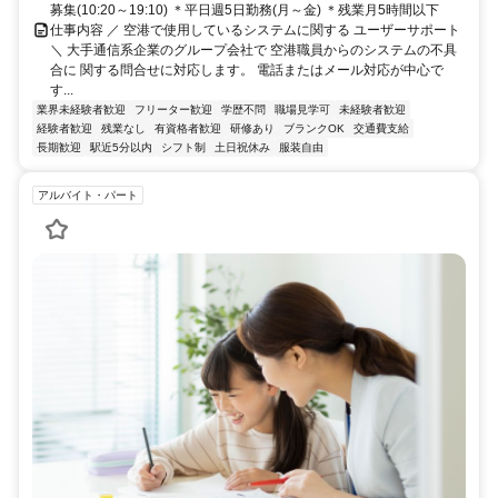
募集(10:20～19:10) ＊平日週5日勤務(月～金) ＊残業月5時間以下
仕事内容 ／ 空港で使用しているシステムに関する ユーザーサポート
＼ 大手通信系企業のグループ会社で 空港職員からのシステムの不具
合に 関する問合せに対応します。 電話またはメール対応が中心で
す...
業界未経験者歓迎
フリーター歓迎
学歴不問
職場見学可
未経験者歓迎
経験者歓迎
残業なし
有資格者歓迎
研修あり
ブランクOK
交通費支給
長期歓迎
駅近5分以内
シフト制
土日祝休み
服装自由
アルバイト・パート