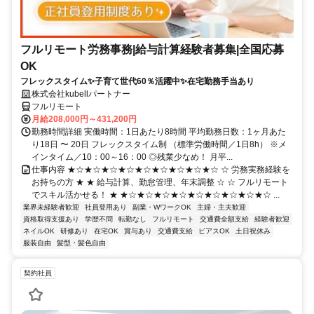
フルリモート労務事務|給与計算経験者募集|全国応募
OK
フレックスタイム✨子育て世代60％活躍中✨在宅勤務手当あり
株式会社kubellパートナー
フルリモート
月給208,000円～431,200円
勤務時間詳細 実働時間：1日あたり8時間 平均勤務日数：1ヶ月あた
り18日 〜 20日 フレックスタイム制 （標準労働時間／1日8h） ※メ
インタイム／10：00～16：00 ◎残業少なめ！ 月平...
仕事内容 ★☆★☆★☆★☆★☆★☆★☆★☆★☆ ☆ 労務実務経験を
お持ちの方 ★ ★ 給与計算、勤怠管理、年末調整 ☆ ☆ フルリモート
でスキル活かせる！ ★ ★☆★☆★☆★☆★☆★☆★☆★☆★☆ ...
業界未経験者歓迎
社員登用あり
副業・WワークOK
主婦・主夫歓迎
資格取得支援あり
学歴不問
転勤なし
フルリモート
交通費全額支給
経験者歓迎
ネイルOK
研修あり
在宅OK
賞与あり
交通費支給
ピアスOK
土日祝休み
服装自由
髪型・髪色自由
契約社員