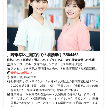
川崎市幸区_病院内での看護助手/8564463
日払いOK！高時給！週3～OK！ブランクありから仕事復帰した先輩や
ミドル世代も多数活躍中♪
マンパワーグループ株式会社 ケアサービス事業部(介護)
アクセス ＪＲ南武線 平間徒歩約6分、ＪＲ横須賀線/ＪＲ湘南新宿ラ
イン 新川崎徒歩約11分、ＪＲ南武線 鹿島田西口徒歩約12分 車・バイ
時給1,700円以上
ク通勤OK（派遣先による）
神奈川県川崎市幸区
勤務時間 シフトサイクル：1ヶ月 ●3ヶ月以上の長期勤務歓迎 7:00～
21:00 ※週2日～5日、1日6h～OK 「平日のみ」「土日祝のみ」の働
き方もOK！ 短時間勤務希望の方も お気軽にご相談く...
仕事内容 ＜病院内での看護助手＞ 入院患者の身体介助（食事、排
泄、入浴など）や 環境整備（ベッドメイキング、清掃など）、 医療
器具の洗浄など しっかり教えて頂ける環境です ＜手厚いサポートあ