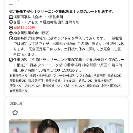
ー
安定稼働で安心！クリーニング集配募集！人気のルート配送です。
渓濱商事株式会社 中原営業所
交通・アクセス 車通勤可能 直行直帰可能
日給19,000円
神奈川県川崎市中原区
勤務時間詳細 弊社では基本シフト制を導入しております。 一部現場
では固定も可能ですが、出勤地や金額がご希望に添えない可能性もあ
ります。 完全固定曜日休みや、土日祝の休みに関しては完全にご意
向に沿えませ...
仕事内容 【中原区発クリーニング集配業務】 ◇配送分類 企業配(ルー
ト配送) ◇荷姿 クリーニング袋 ◇着車場所 神奈川県中原区 ◇着車時
間、終了時間 4:30着車 14:00~15:00終了...
社員登用あり
主婦・主夫歓迎
フリーター歓迎
シフト自由
学歴不問
車通勤OK
即日勤務OK
職場見学可
経験者歓迎
ネイルOK
週払いOK
有資格者歓迎
研修あり
ブランクOK
長期歓迎
シフト制
ピアスOK
服装自由
友達と応募OK
食事補助あり
派遣社員