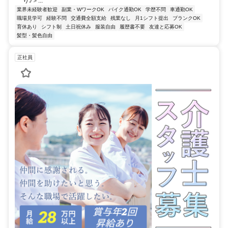
り♪＞...
業界未経験者歓迎
副業・WワークOK
バイク通勤OK
学歴不問
車通勤OK
職場見学可
経験不問
交通費全額支給
残業なし
月1シフト提出
ブランクOK
育休あり
シフト制
土日祝休み
服装自由
履歴書不要
友達と応募OK
髪型・髪色自由
正社員