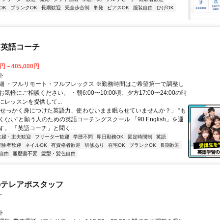
OK
ブランクOK
長期歓迎
完全歩合制
単発
ピアスOK
服装自由
ひげOK
な英語コーチ
0円～405,000円
ト
細 ・フルリモート・フルフレックス ※勤務時間はご希望第一で調整し
気軽にご相談ください。 ・朝6:00〜10:00頃、夕方17:00〜24:00の時
レッスンを提供して...
「せっかく身につけた英語力、使わないまま眠らせていませんか？」 “も
ない”と願う人のための英語コーチングスクール 「90 English」を運
。 「英語コーチ」と聞く...
主婦・主夫歓迎
フリーター歓迎
学歴不問
即日勤務OK
固定時間制
英語
経験者歓迎
ネイルOK
有資格者歓迎
研修あり
在宅OK
ブランクOK
長期歓迎
自由
履歴書不要
髪型・髪色自由
のテレアポスタッフ
ー
ト