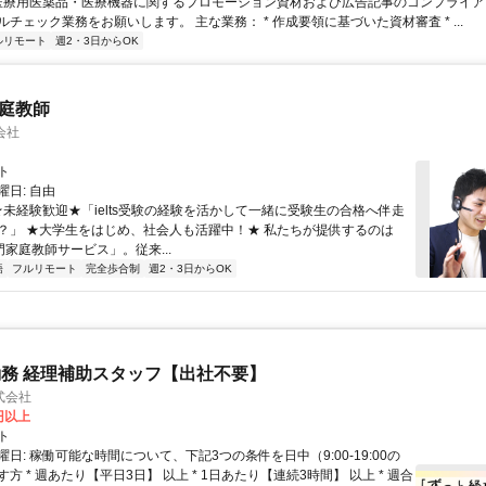
 医療用医薬品・医療機器に関するプロモーション資材および広告記事のコンプライアン
チェック業務をお願いします。 主な業務： * 作成要領に基づいた資材審査 * ...
ルリモート
週2・3日からOK
家庭教師
会社
ト
日: 自由
 ★未経験歓迎★「ielts受験の経験を活かして一緒に受験生の合格へ伴走
？」 ★大学生をはじめ、社会人も活躍中！★ 私たちが提供するのは
専門家庭教師サービス」。従来...
語
フルリモート
完全歩合制
週2・3日からOK
務 経理補助スタッフ【出社不要】
式会社
2円以上
ト
日: 稼働可能な時間について、下記3つの条件を日中（9:00-19:00の
方 * 週あたり【平日3日】 以上 * 1日あたり【連続3時間】 以上 * 週合