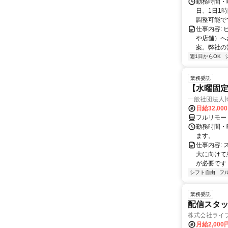
勤務時間・曜
日、1日1
調整可能です
仕事内容:
や店舗）へ
案。弊社の
週1日からOK
業務委託
【水曜固
一般社団法人
日給32,00
フルリモー
勤務時間・曜
ます。
仕事内容:
大に向けて
が必要です！
シフト自由
フ
業務委託
配信スタッ
株式会社ライ
月給2,000