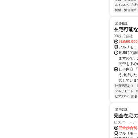
ネイルOK
在宅
髪型・髪色自由
業務委託
在宅可能
90株式会社
月給60,00
フルリモー
勤務時間詳
ますので、お
間帯を中心に
仕事内容 
う挫折したく
営しています
社員登用あり
フルリモート
ピアスOK
服装
業務委託
完全在宅
ビズパートナ
完全歩合制
フルリモー