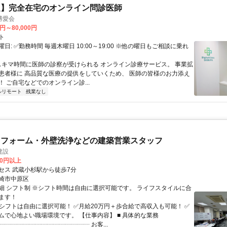
定】完全在宅のオンライン問診医師
博愛会
0円～80,000円
ト
日: ✅勤務時間 毎週木曜日 10:00～19:00 ※他の曜日もご相談に乗れ
 スキマ時間に医師の診察が受けられる オンライン診療サービス。 事業拡
患者様に 高品質な医療の提供をしていくため、 医師の皆様のお力添え
 ご自宅などでのオンライン診...
ルリモート
残業なし
リフォーム・外壁洗浄などの建築営業スタッフ
建設
00円以上
セス 武蔵小杉駅から徒歩7分
崎市中原区
細 シフト制 ※シフト時間は自由に選択可能です。 ライフスタイルに合
ます！
✅シフトは自由に選択可能！ ✅月給20万円＋歩合給で高収入も可能！ ✅
ムで心地よい職場環境です。 【仕事内容】 ■ 具体的な業務
┈┈┈┈┈┈┈┈┈┈┈┈┈┈┈ お客...