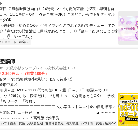
ト
曜日: ⏰勤務時間は自由！ 24時間いつでも配信可能 （深夜・早朝も自
日〜、1日1時間～OK！ ⛺完全在宅OK！ 全国どこからでも配信可能 ✨
ークOK
＼✨未経験・初心者OK✨／ "ライブナウV"でボイス配信 デビューしてみ
 ✋「声だけの配信活動に興味があるけど…」 ✋「趣味・好きなことで稼
」 ✋「やってみた...
フルリモート
在宅OK
の塾講師
demy 武蔵小杉タワープレイス校/株式会社ITTO
 2,860円以上（授業 100分）
ス JR南武線 武蔵小杉駅(北口)から徒歩1分
崎市中原区
 月～金16:00～22:00間で相談OK ・週1日～、1日1授業～でＯＫ ・
で」や「20時から１授業だけ」でも可！ ＜こんな働き方もOK＞ 「学校
Ｗワーク」「複数...
◤￣￣￣￣￣￣￣￣￣￣￣￣￣￣￣ ＼小学生～中学生対象の個別指導／
ら講師デビュー歓迎！★ ＿＿＿＿＿＿＿＿＿＿＿＿＿＿＿◢ ～～～～
～～～～～～～～ ＊高報酬で効率良...
シフト自由
英語
経験者歓迎
有資格者歓迎
長期歓迎
シフト制
友達と応募OK