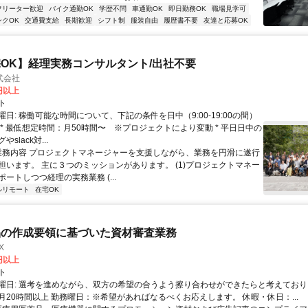
フリーター歓迎
バイク通勤OK
学歴不問
車通勤OK
即日勤務OK
職場見学可
ンクOK
交通費支給
長期歓迎
シフト制
服装自由
履歴書不要
友達と応募OK
OK】経理実務コンサルタント/出社不要
式会社
0円以上
ト
日: 稼働可能な時間について、下記の条件を日中（9:00-19:00の間）
 * 最低想定時間：月50時間〜 ※プロジェクトにより変動 * 平日日中の
slack対...
 業務内容 プロジェクトマネージャーを支援しながら、業務を円滑に遂行
担います。 主に３つのミッションがあります。 (1)プロジェクトマネー
ートしつつ経理の実務業務 (...
ルリモート
在宅OK
品の作成要領に基づいた資材審査業務
X
0円以上
ト
曜日: 選考を進めながら、双方の希望の合うよう擦り合わせができたらと考えており
月20時間以上 勤務曜日：※希望があればなるべくお応えします。 休暇・休日：...