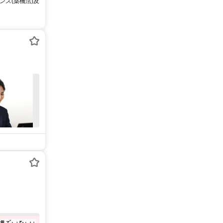
ス(薬機法)及