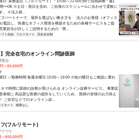
日: 業務委託（フルリモート） * 10:00～22:00の間で自由調整 * 週1
時間〜OK ※土日・祝日を含め、ご自身のスケジュールに合わせて柔軟に
。 ※法人様...
 ビズパートナーで、場所を選ばない働き方を 法人のお客様（オフィス
お電話し、快適なオフィス環境を構築するための各種サービスをご提
営業担当が詳しくご説明するための「商...
シフト自由
フルリモート
完全歩合制
定】完全在宅のオンライン問診医師
博愛会
0円～80,000円
ト
日: ✅勤務時間 毎週水曜日 10:00～19:00 ※他の曜日もご相談に乗れ
 スキマ時間に医師の診察が受けられる オンライン診療サービス。 事業拡
患者様に 高品質な医療の提供をしていくため、 医師の皆様のお力添え
 ご自宅などでのオンライン診...
ルリモート
残業なし
フ(フルリモート)
ブナウV
円～600,000円