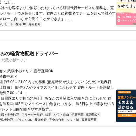
以上...
 弊社のお客様よりご依頼いただいている経理代行サービスの業務を、完
ルリモートでお任せします。案件ごとに複数名でチームを組んで対応す
ォローし合いながら働くことができます。...
ルリモート
在宅OK
昇給あり
込みの軽貨物配送ドライバー
 武蔵小杉エリア
セス 武蔵小杉エリア 直行直帰OK
崎市中原区
 ⏰7:00～21:00内での稼働 (配送時間が決まっているため) ➰勤務日
は自由！ 希望収入やライフスタイルに合わせて 案件・ルートを調整し
 7:00～14...
【 目黒区エリア担当急募‼ 】 あなたの希望収入や働き方に合わせて 案
を調整◎ 週2日でマイペースに働きたい方も、 週5日以上で稼ぎたい方
✅シフト自由で働きやすさ抜群...
主婦・主夫歓迎
フリーター歓迎
短期
シフト自由
学歴不問
車通勤OK
資格者歓迎
ブランクOK
長期歓迎
完全歩合制
シフト制
履歴書不要