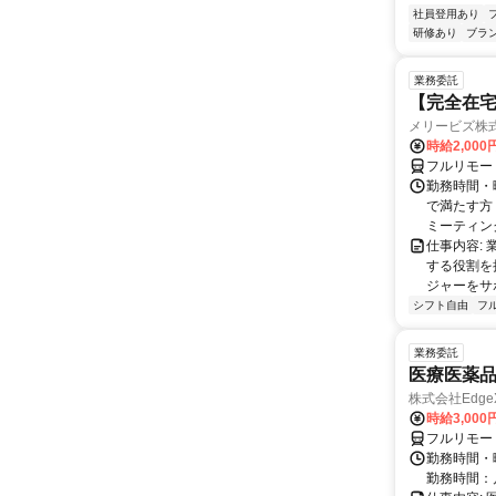
社員登用あり
研修あり
ブラ
業務委託
【完全在宅
メリービズ株
時給2,00
フルリモー
勤務時間・曜
で満たす方
ミーティングや
仕事内容:
する役割を
ジャーをサポ
シフト自由
フ
業務委託
医療医薬
株式会社Edge
時給3,00
フルリモー
勤務時間・
勤務時間：