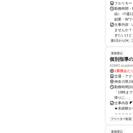
フルリモー
勤務時間・
由） ⛅週1
副業・Wワ
仕事内容: 
ませんか？
ぎたいけど…
週1日からOK
業務委託
個別指導
ASMO aca
1業務あたり
交通・アクセ
神奈川県川
勤務時間詳細
「19時ま
帰りに…」「
仕事内容 
★未経験か
～～～～～
フリーター歓迎
業務委託