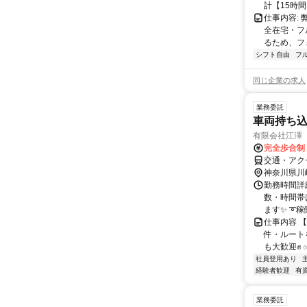
計【15時間】
仕事内容:
全在宅・フ
るため、フ
シフト自由
フ
同じ企業の求人
業務委託
車両持ち
有限会社江澤
完全歩合制
交通・アク
神奈川県川
勤務時間詳細
数・時間帯
ます✨ ➰稼働例
仕事内容 
件・ルート
も大歓迎✊ 
社員登用あり
経験者歓迎
有
業務委託