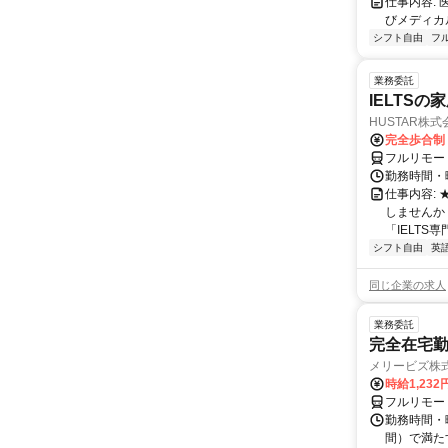
仕事内容:
びメディカル
シフト自由
フ
業務委託
IELTSの
HUSTAR株式
完全歩合制
フルリモー
勤務時間・曜
仕事内容:
しませんか
「IELTS
シフト自由
英
同じ企業の求人
業務委託
完全在宅勤
メリービズ株
時給1,23
フルリモー
勤務時間・曜
間）で満たす