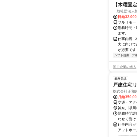
【木曜固
一般社団法人
日給32,00
フルリモー
勤務時間・曜
ます。
仕事内容:
大に向けて
が必要です！
シフト自由
フ
同じ企業の求人
業務委託
戸建住宅
株式会社正和
月給350,0
交通・アク
神奈川県川
勤務時間詳
わせて働け
仕事内容 
アットホー
┈┈┈┈┈