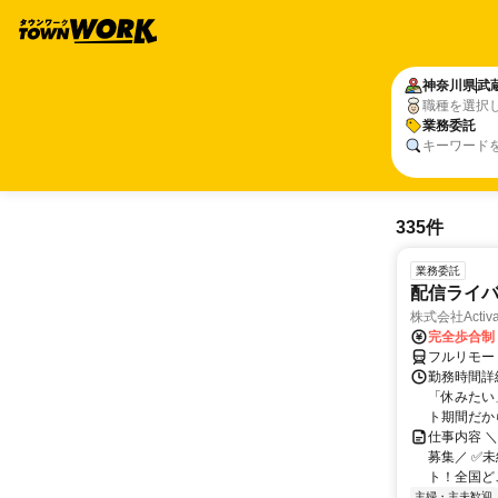
神奈川県
武
職種を選択
業務委託
キーワード
335件
業務委託
配信ライ
株式会社Activa
完全歩合制
フルリモー
勤務時間詳
「休みたい
ト期間だか
仕事内容 
募集／ ✅
ト！全国どこ
主婦・主夫歓迎