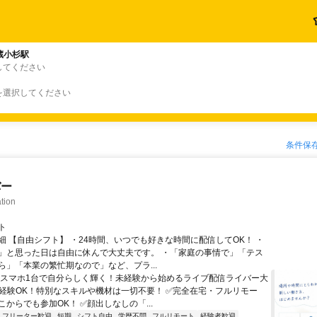
蔵小杉駅
してください
を選択してください
条件保
バー
tion
ト
細 【自由シフト】 ・24時間、いつでも好きな時間に配信してOK！ ・
」と思った日は自由に休んで大丈夫です。 ・「家庭の事情で」「テス
ら」「本業の繁忙期なので」など、プラ...
＼スマホ1台で自分らしく輝く！未経験から始めるライブ配信ライバー大
未経験OK！特別なスキルや機材は一切不要！ ✅完全在宅・フルリモー
からでも参加OK！ ✅顔出しなしの「...
フリーター歓迎
短期
シフト自由
学歴不問
フルリモート
経験者歓迎