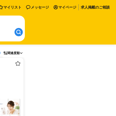
マイリスト
メッセージ
マイページ
求人掲載のご相談
存
関連度順