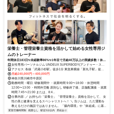
栄養士・管理栄養士資格を活かして始める女性専用ジ
ムのトレーナー
年間休日183日✨未経験率86%✨1年目で月給40万以上の実績多数！休み
も、あなたの成長も、全力サポート！
女性専用パーソナルジム UNDEUX SUPERBODY(アンドゥー・スー
パーボディ)
アクセス: 各線「武蔵小杉駅」徒歩1分 東急東横線「新丸子駅」徒歩6
分
月給240,000円～400,000円
神奈川県川崎市中原区
勤務時間・曜日: 研修期間中 ・就業時間 9:00〜18:00 ・休憩時間
12:00〜13:00 ・時間外労働 原則なし 研修終了後、店舗配属後 ・就業
時間 7:45〜21:00 または、8:4...
仕事内容: ／ お持ちの「栄養士」「管理栄養士」資格を活かして、 女
性の美と健康を支えるスペシャリストへ！ ＼ 当ジムは、ただ運動を
教えるだけの施設ではありません。 「腸内環境」や「体組成」に基...
変形労働時間制
残業なし
駅近5分以内
昇給あり