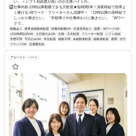
す！学校帰りや仕事帰りにも便利♪駅前で夜でも人通りが多く、遅い
い。 ＜シフト自由度が高いのが王将バイトの...
時間帯でも通勤しやすい立地です。
仕事内容 22時以降勤務できる方歓迎★短時間OK！深夜時給で効率よ
く稼げる♪Wワーク・フリーターさん活躍中！ 「22時以降の高時給で
しっかり稼ぎたい」 「学校帰りや仕事終わりに働きたい」 「Wワー
クで...
制服あり
業界未経験者歓迎
扶養内勤務OK
社員登用あり
副業・WワークOK
1日4時間以内OK
土日祝のみOK
主婦・主夫歓迎
フリーター歓迎
シフト自由
学歴不問
平日のみOK
学生歓迎
経験不問
未経験者歓迎
経験者歓迎
夜間
夕方
ブランクOK
交通費支給
アルバイト・パート