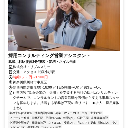
採用コンサルティング営業アシスタント
武蔵小杉駅徒歩3分/服装・髪柄・ネイル自由！
株式会社トリプルスリー
交通・アクセス 武蔵小杉駅
時給1,230円～1,500円
神奈川県川崎市中原区
勤務時間詳細 9:00~18:00 ✅ 1日5時間〜OK ✅ 週3日〜OK
仕事内容 "飲食企業の「採用」を支援する当社の採用コンサルティン
グチームで、コンサルタントの営業活動を裏側から支える事務スタッ
フを募集します。担当する業務は下記の通りです。 ■ 求人・採用媒体
まわり...
業界未経験者歓迎
扶養内勤務OK
副業・WワークOK
主婦・主夫歓迎
フリーター歓迎
学歴不問
平日のみOK
転勤なし
経験不問
未経験者歓迎
交通費全額支給
経験者歓迎
ネイルOK
残業なし
月1シフト提出
研修あり
夕方
ブランクOK
長期歓迎
フルタイム歓迎