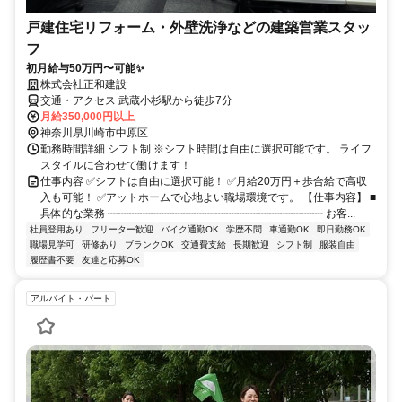
戸建住宅リフォーム・外壁洗浄などの建築営業スタッ
フ
初月給与50万円〜可能✨
株式会社正和建設
交通・アクセス 武蔵小杉駅から徒歩7分
月給350,000円以上
神奈川県川崎市中原区
勤務時間詳細 シフト制 ※シフト時間は自由に選択可能です。 ライフ
スタイルに合わせて働けます！
仕事内容 ✅シフトは自由に選択可能！ ✅月給20万円＋歩合給で高収
入も可能！ ✅アットホームで心地よい職場環境です。 【仕事内容】 ■
具体的な業務 ┈┈┈┈┈┈┈┈┈┈┈┈┈┈┈┈┈┈┈┈ お客...
社員登用あり
フリーター歓迎
バイク通勤OK
学歴不問
車通勤OK
即日勤務OK
職場見学可
研修あり
ブランクOK
交通費支給
長期歓迎
シフト制
服装自由
履歴書不要
友達と応募OK
アルバイト・パート