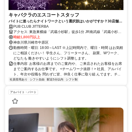
キャバクラのエスコートスタッフ
バイトに迷ったらナイトワークという選択肢はいかがですか？30店舗以
上経営の優良グループ店だから安心♪
PUB CLUB JITTERBA
アクセス: 東急東横線「武蔵小杉駅」徒歩1分 JR南武線「武蔵小杉
時給1,800円以上
駅」徒歩3分 JR湘南新宿ライン「武蔵小杉駅」徒歩5分
神奈川県川崎市中原区
勤務時間・曜日: 18:00～LAST ※上記時間内で、曜日・時間 はお気軽
にご相談ください！ 学生さん、フリーターさん、 副業、Wワーク、
どなたも 働きやすいようにシフト調整します。
仕事内容: お客様のお席までのご案内や、 ご来店されたお客様をお席
までご案内するお仕事です。 <チームワーク抜群！> 社員、アルバイ
ト、年次や役職を 問わずに皆、仲良く仕事に取り組 んでます。チ...
社員登用あり
シフト自由
駅近5分以内
シフト制
アルバイト・パート