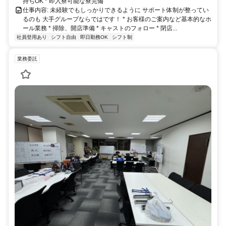
持ちOK * 即入寮可能な寮完備
仕事内容: 未経験でもしっかりできるように サポート体制が整ってい
るのも 大手グループならではです！ * お客様のご案内など基本的なホ
ール業務 * 掃除、開店準備 * キャストのフォロー * 閉店...
社員登用あり
シフト自由
即日勤務OK
シフト制
業務委託