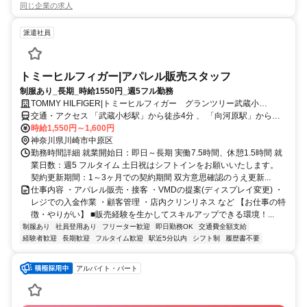
同じ企業の求人
派遣社員
トミーヒルフィガー|アパレル販売スタッフ
制服あり_長期_時給1550円_週5フル勤務
TOMMY HILFIGER|トミーヒルフィガー グランツリー武蔵小
杉/TH54888
交通・アクセス 「武蔵小杉駅」から徒歩4分 、 「向河原駅」から徒
歩11分
時給1,550円～1,600円
神奈川県川崎市中原区
勤務時間詳細 就業開始日：即日～長期 実働7.5時間、休憩1.5時間 就
業日数：週5 フルタイム 土日祝はシフトインをお願いいたします。
契約更新期間：1～3ヶ月での契約期間 双方意思確認のうえ更新...
仕事内容 ・アパレル販売・接客 ・VMDの提案(ディスプレイ変更) ・
レジでの入金作業 ・顧客管理 ・店内クリンリネス など 【お仕事の特
徴・やりがい】 ■販売経験を生かしてスキルアップできる環境！...
制服あり
社員登用あり
フリーター歓迎
即日勤務OK
交通費全額支給
経験者歓迎
長期歓迎
フルタイム歓迎
駅近5分以内
シフト制
履歴書不要
アルバイト・パート