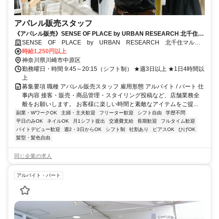
アパレル販売スタッフ
《アパレル販売》SENSE OF PLACE by URBAN RESEARCH 北千住マ
ルイ店
SENSE OF PLACE by URBAN RESEARCH 北千住マルイ
店
時給1,250円以上
神奈川県川崎市中原区
勤務曜日・時間 9:45～20:15（シフト制） ★週3日以上 ★1日4時間以
上
募集要項 職種 アパレル販売スタッフ 雇用形態 アルバイト / パート 仕
事内容 接客・販売・商品管理・スタイリング投稿など、店舗業務全
般をお願いします。 お客様に楽しい時間と素敵なアイテムをご提...
副業・WワークOK
主婦・主夫歓迎
フリーター歓迎
シフト自由
学歴不問
平日のみOK
ネイルOK
月1シフト提出
交通費支給
長期歓迎
フルタイム歓迎
バイトデビュー歓迎
週2・3日からOK
シフト制
社割あり
ピアスOK
ひげOK
髪型・髪色自由
同じ企業の求人
アルバイト・パート