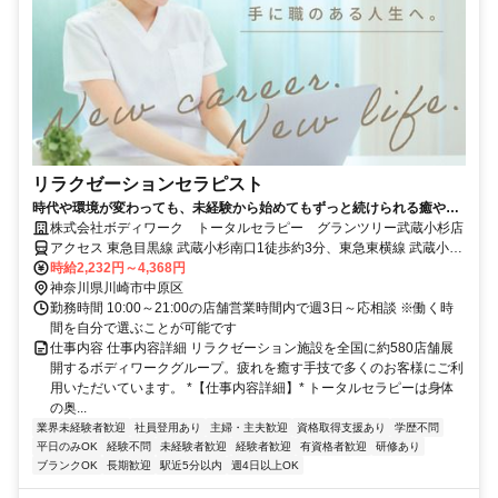
リラクゼーションセラピスト
時代や環境が変わっても、未経験から始めてもずっと続けられる癒やし
の仕事。手に職を身につけて、生き方を変えよう。
株式会社ボディワーク トータルセラピー グランツリー武蔵小杉店
アクセス 東急目黒線 武蔵小杉南口1徒歩約3分、東急東横線 武蔵小杉
南口1徒歩約3分、ＪＲ横須賀線/ＪＲ湘南新宿ライン 武蔵小杉新南改
時給2,232円～4,368円
札口徒歩約4分 最寄駅：武蔵小杉駅
神奈川県川崎市中原区
勤務時間 10:00～21:00の店舗営業時間内で週3日～応相談 ※働く時
間を自分で選ぶことが可能です
仕事内容 仕事内容詳細 リラクゼーション施設を全国に約580店舗展
開するボディワークグループ。疲れを癒す手技で多くのお客様にご利
用いただいています。 *【仕事内容詳細】* トータルセラピーは身体
の奥...
業界未経験者歓迎
社員登用あり
主婦・主夫歓迎
資格取得支援あり
学歴不問
平日のみOK
経験不問
未経験者歓迎
経験者歓迎
有資格者歓迎
研修あり
ブランクOK
長期歓迎
駅近5分以内
週4日以上OK