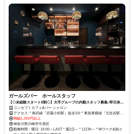
ガールズバー ホールスタッフ
【◇未経験スタート8割◇】大手グループの内勤スタッフ募集♪即日体入
&日払いOK！社会保険完備！即入寮可能な寮あり！
コンセプトカフェ&バー シャロン
アクセス: * 南武線『武蔵小杉駅』徒歩3分 * 東急東横線『元住吉駅』
徒歩15分 * 湘南新宿ライン『新川崎駅』徒歩15分
時給1,300円以上
神奈川県川崎市中原区
勤務時間・曜日: 16:00～LAST * 週2日～ * 1日3h～ * Wワーク&掛け