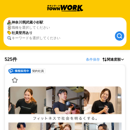
神奈川県
武蔵小杉駅
職種を選択してください
社員登用あり
キーワードを選択してください
525件
条件保存
関連度順
契約社員