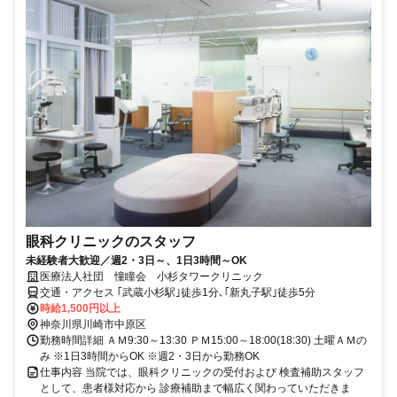
眼科クリニックのスタッフ
未経験者大歓迎／週2・3日～、1日3時間～OK
医療法人社団 憧瞳会 小杉タワークリニック
交通・アクセス ｢武蔵小杉駅｣徒歩1分､｢新丸子駅｣徒歩5分
時給1,500円以上
神奈川県川崎市中原区
勤務時間詳細 ＡＭ9:30～13:30 ＰＭ15:00～18:00(18:30) 土曜ＡＭの
み ※1日3時間からOK ※週2・3日から勤務OK
仕事内容 当院では、眼科クリニックの受付および 検査補助スタッフ
として、患者様対応から 診療補助まで幅広く関わっていただきま