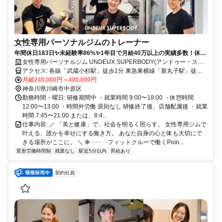
女性専用パーソナルジムのトレーナー
年間休日183日✨未経験率86%✨1年目で月給40万以上の実績多数！休み
も、あなたの成長も、全力サポート！
女性専用パーソナルジム UNDEUX SUPERBODY(アンドゥー・スー
パーボディ)
アクセス: 各線「武蔵小杉駅」徒歩1分 東急東横線「新丸子駅」徒歩6
分
月給240,000円～400,000円
神奈川県川崎市中原区
勤務時間・曜日: 研修期間中 ・就業時間 9:00〜18:00 ・休憩時間
12:00〜13:00 ・時間外労働 原則なし 研修終了後、店舗配属後 ・就業
時間 7:45〜21:00 または、8:4...
仕事内容: ／ 「美と健康」で、社会を明るく照らす。 女性専用ジムで
叶える、誰かを幸せにする働き方。 あなた自身の心と体も大切にで
きる場所がここに。 ＼ ✼┈┈┈フィットクルーで働くPoin...
変形労働時間制
残業なし
駅近5分以内
昇給あり
契約社員