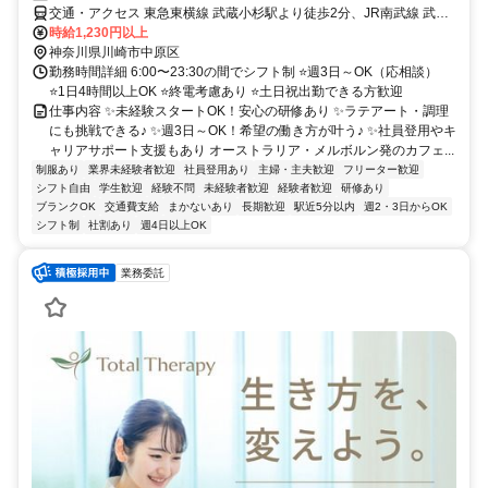
交通・アクセス 東急東横線 武蔵小杉駅より徒歩2分、JR南武線 武蔵
小杉駅より徒歩2分
時給1,230円以上
神奈川県川崎市中原区
勤務時間詳細 6:00〜23:30の間でシフト制 ⭐週3日～OK（応相談）
⭐1日4時間以上OK ⭐終電考慮あり ⭐土日祝出勤できる方歓迎
仕事内容 ✨未経験スタートOK！安心の研修あり ✨ラテアート・調理
にも挑戦できる♪ ✨週3日～OK！希望の働き方が叶う♪ ✨社員登用やキ
ャリアサポート支援もあり オーストラリア・メルボルン発のカフェ...
制服あり
業界未経験者歓迎
社員登用あり
主婦・主夫歓迎
フリーター歓迎
シフト自由
学生歓迎
経験不問
未経験者歓迎
経験者歓迎
研修あり
ブランクOK
交通費支給
まかないあり
長期歓迎
駅近5分以内
週2・3日からOK
シフト制
社割あり
週4日以上OK
業務委託