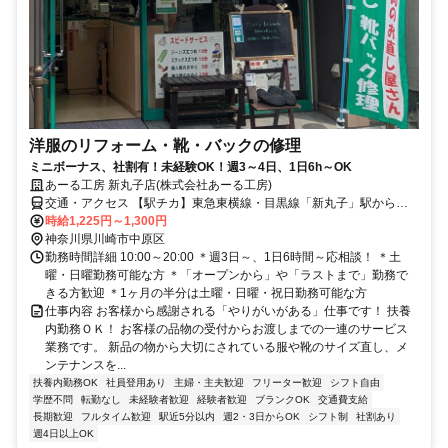
洋服のリフォーム・靴・バックの修理
ミニボーナス、社割有！未経験OK！週3～4日、1日6h～OK
あーる工房 新丸子店(株式会社あーる工房)
交通・アクセス 【駅チカ】東急東横線・目黒線「新丸子」駅から徒
歩2分
時給1,225円～1,300円
神奈川県川崎市中原区
勤務時間詳細 10:00～20:00 ＊週3日～、1日6時間～応相談！ ＊土
曜・日曜勤務可能な方 ＊「オープンから」や「ラストまで」勤務で
きる方歓迎 ＊1ヶ月の半分は土曜・日曜・祝日勤務可能な方
仕事内容 お客様から感謝される「やりがいがある」仕事です！ 扶養
内勤務ＯＫ！ お客様の品物の受付からお渡しまでの一連のサービス
業務です。 新品の物から大切にされている服や靴のサイズ直し、メ
ンテナンスを...
扶養内勤務OK
社員登用あり
主婦・主夫歓迎
フリーター歓迎
シフト自由
学歴不問
転勤なし
未経験者歓迎
経験者歓迎
ブランクOK
交通費支給
長期歓迎
フルタイム歓迎
駅近5分以内
週2・3日からOK
シフト制
社割あり
週4日以上OK