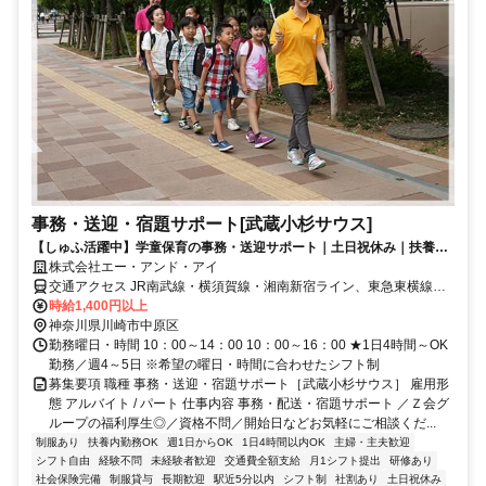
事務・送迎・宿題サポート[武蔵小杉サウス]
【しゅふ活躍中】学童保育の事務・送迎サポート｜土日祝休み｜扶養内
OK｜武蔵小杉駅徒歩5分
株式会社エー・アンド・アイ
交通アクセス JR南武線・横須賀線・湘南新宿ライン、東急東横線・
目黒線「武蔵小杉駅」横須賀線口 徒歩5分
時給1,400円以上
神奈川県川崎市中原区
勤務曜日・時間 10：00～14：00 10：00～16：00 ★1日4時間～OK
勤務／週4～5日 ※希望の曜日・時間に合わせたシフト制
募集要項 職種 事務・送迎・宿題サポート［武蔵小杉サウス］ 雇用形
態 アルバイト / パート 仕事内容 事務・配送・宿題サポート ／Ｚ会グ
ループの福利厚生◎／資格不問／開始日などお気軽にご相談くだ...
制服あり
扶養内勤務OK
週1日からOK
1日4時間以内OK
主婦・主夫歓迎
シフト自由
経験不問
未経験者歓迎
交通費全額支給
月1シフト提出
研修あり
社会保険完備
制服貸与
長期歓迎
駅近5分以内
シフト制
社割あり
土日祝休み