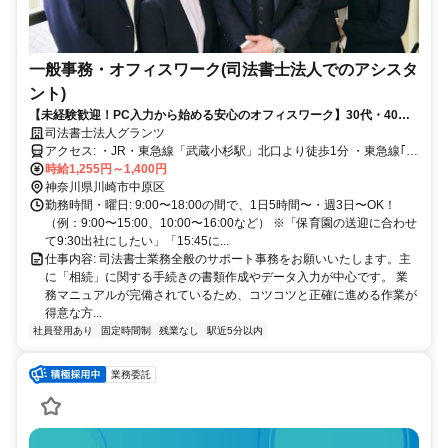
一般事務・オフィスワーク(司法書士法人でのアシスタ
ント)
【未経験歓迎！PC入力から始める安心のオフィスワーク】30代・40代
主婦さん活躍中！週3日・1日5h～OK！武蔵小杉駅スグ。マニュアルが
司法書士法人グランツ
あるから初めてでも安心。
アクセス: ・JR・東急線「武蔵小杉駅」北口より徒歩1分 ・東急線｢新
丸子駅｣徒歩3分 ※駅周辺には商業施設も多く、お仕事帰りのお買い
時給1,255円～1,400円
物にも非常に便利な立地です。
神奈川県川崎市中原区
勤務時間・曜日: 9:00〜18:00の間で、1日5時間〜・週3日〜OK！
（例：9:00〜15:00、10:00〜16:00など） ※「保育園の送迎に合わせ
て9:30出社にしたい」「15:45に...
仕事内容: 司法書士業務全般のサポート事務をお願いいたします。主
に「相続」に関する手続きの書類作成やデータ入力が中心です。 業
務マニュアルが完備されているため、コツコツと正確に進める作業が
得意な方...
社員登用あり
固定時間制
残業なし
駅近5分以内
業務委託