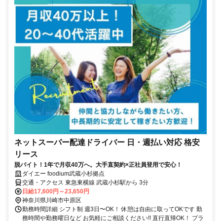
ネットスーパー配達ドライバー 日・週払い対応 格安
リース
脱バイト！1年で月収40万へ。大手直契約×正社員登用で安心！
ダイエー foodium武蔵小杉拠点
交通・アクセス 東急東横線 武蔵小杉駅から 3分
日給17,600円～23,650円
神奈川県川崎市中原区
勤務時間詳細 シフト制 週3日〜OK！ 休憩は自由に取ってOKです 勤
務時間や勤務曜日など お気軽にご相談ください!! 直行直帰OK！ プラ