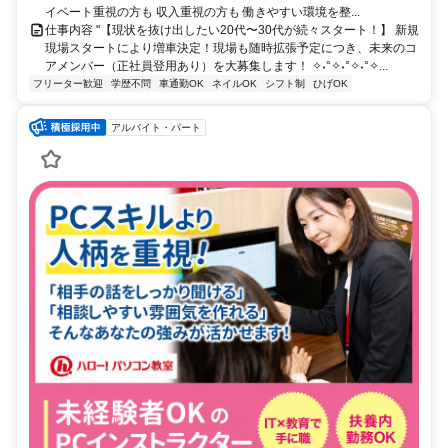
イベート重視の方も 収入重視の方も 働きやすい環境を整...
仕事内容 "【現状を抜け出したい20代〜30代が続々スタート！】 新規
現場スタートにより増車決定！現場も随時拡張予定につき、未来のコ
アメンバー（正社員登用あり）を大募集します！ ✧˖°✧˖°✧˖°✧...
フリーター歓迎
学歴不問
車通勤OK
ネイルOK
シフト制
ひげOK
アルバイト・パート