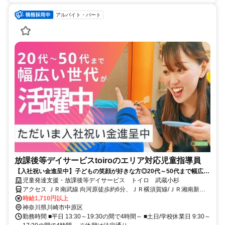
アルバイト・パート
放課後等デイサービスtoiroのエリア対応児童指導員
【入社祝い金進呈中】子どもの笑顔が好きな方◎20代～50代まで幅広い
世代が活躍中！1日4時間～OK◎
児童発達支援・放課後等デイサービス トイロ 武蔵小杉
アクセス ＪＲ南武線 向河原徒歩約6分、ＪＲ横須賀線/ＪＲ湘南新宿
ライン 武蔵小杉綱島街道改札口徒歩約10分、東急目黒線 新丸子東口
時給1,710円以上
徒歩約11分 東急東横線・JR南武線「武蔵小杉駅」より徒歩10分
神奈川県川崎市中原区
勤務時間 ■平日 13:30～19:30の間で4時間～ ■土日/学校休業日 9:30～