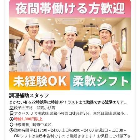
調理補助スタッフ
まかない有＆22時以降は時給UP！ラストまで勤務できる近隣エリアの
方や、しっかり稼ぎたい学生さん大歓迎♪
餃子の王将 武蔵小杉店
アクセス ＪＲ南武線 武蔵小杉西口徒歩約3分、東急目黒線 武蔵小杉
中央口1徒歩約3分、東急東横線 武蔵小杉北口徒歩約3分 JR南武線
時給1,300円以上
「武蔵小杉駅」から徒歩約3分！東急東横線・目黒線も利用できる駅
神奈川県川崎市中原区
チカ店舗です。小杉町・新丸子・元住吉などの近隣エリアや中原区に
勤務時間 平日17:00～24:00 土日祝9:00～24:00 ※週2日～,1日3h～
お住まいの方は徒歩や自転車で通勤しやすく、終電を気にせず働けま
OK シフトは自己申告制ですので 融通ききます！ お気軽にご相談下さ