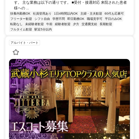
す。 主な業務は以下の通りです。 ■受付・接遇対応 来院された患者
様への ...
扶養内勤務OK
社員登用あり
1日4時間以内OK
主婦・主夫歓迎
60代も応募可
フリーター歓迎
シフト自由
学歴不問
即日勤務OK
職場見学可
平日のみOK
転勤なし
未経験者歓迎
午前
経験者歓迎
夕方
交通費支給
長期歓迎
フルタイム歓迎
駅近5分以内
アルバイト・パート