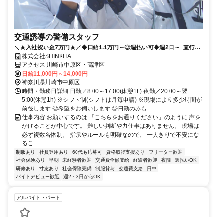
交通誘導の警備スタッフ
＼★入社祝い金7万円★／◆日給1.1万円～◎週払い可◆週2日～･直行直
帰OK未経験歓迎◎幅広い年代で活躍中♪
株式会社SHINKITA
アクセス 川崎市中原区・高津区
日給11,000円～14,000円
神奈川県川崎市中原区
時間・勤務日詳細 日勤／8:00～17:00(休憩1h) 夜勤／20:00～翌
5:00(休憩1h) ※シフト制(シフトは月毎申請) ※現場により多少時間が
前後します ◎希望をお伺いします ◎日勤のみも...
仕事内容 お願いするのは 「こちらをお通りください」のように 声を
かけることが中心です。 難しい判断や力仕事はありません。 現場は
必ず複数名体制。 指示やルールも明確なので、 一人きりで不安にな
るこ...
制服あり
社員登用あり
60代も応募可
資格取得支援あり
フリーター歓迎
社会保険あり
早朝
未経験者歓迎
交通費全額支給
経験者歓迎
夜間
週払いOK
研修あり
寸志あり
社会保険完備
制服貸与
交通費支給
日中
バイトデビュー歓迎
週2・3日からOK
アルバイト・パート