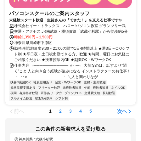
パソコンスクールのご案内スタッフ
未経験スタート歓迎！生徒さんの『できた！』を支える仕事です✨
株式会社イー・トラックス ハロー!パソコン教室 グランツリー武蔵
小杉校
交通・アクセス JR南武線・横須賀線「武蔵小杉駅」から徒歩約5分
時給1,350円～1,500円
神奈川県川崎市中原区
勤務時間詳細 ⏰9:30～21:00の間で1日4時間以上 ★週3日～OK/シフ
ト制 ★平日夜・土日祝出勤できる方、歓迎 ★時間、曜日はお気軽に
ご相談ください ★扶養控除内OK ★副業OK・WワークOK...
仕事内容 ╭────────────･⭐･･─╮ 大切なのは、話すより”聞
く”こと 人と向き合う経験が強みになる インストラクターのお仕事！
╰─･･⭐･────────────╯ ＼人と関わりなが...
扶養内勤務OK
社員登用あり
副業・WワークOK
主婦・主夫歓迎
資格取得支援あり
フリーター歓迎
未経験者歓迎
午前
経験者歓迎
ネイルOK
夜間
有資格者歓迎
研修あり
夕方
ブランクOK
交通費支給
長期歓迎
フルタイム歓迎
駅近5分以内
シフト制
前へ
次へ
1
2
3
4
5
この条件の新着求人を受け取る
神奈川県 / 武蔵小杉駅