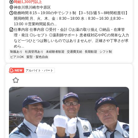
徒歩約4分、東急目黒線 武蔵小杉南口1徒歩約13分
時給1,300円以上
神奈川県川崎市中原区
勤務時間 8:15～19:00の中でシフト制 【3～5日/週 5～8時間程度/日】
開局時間 月、火、木、金：8:30～18:00 水：8:30～16:30 土8:30～
13:00 ※営業時間延長の...
仕事内容 仕事内容 ◎受付・会計 ◎お薬の取り揃え ◎納品・在庫管
理・発注 ◎レセプト ◎薬剤師サポート 患者様対応やPCの簡単な入力
など一つひとつは難しいものではありませんが、正確さや丁寧さが求
めら...
制服あり
社員登用あり
未経験者歓迎
交通費支給
長期歓迎
シフト制
ピアスOK
髪型・髪色自由
アルバイト・パート