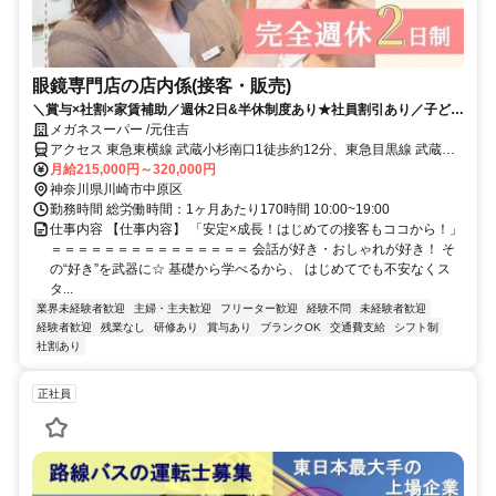
眼鏡専門店の店内係(接客・販売)
＼賞与×社割×家賃補助／週休2日&半休制度あり★社員割引あり／子ども
にも手当あり♪
メガネスーパー /元住吉
アクセス 東急東横線 武蔵小杉南口1徒歩約12分、東急目黒線 武蔵小
杉南口1徒歩約12分、ＪＲ南武線 武蔵小杉西口徒歩約13分
月給215,000円～320,000円
神奈川県川崎市中原区
勤務時間 総労働時間：1ヶ月あたり170時間 10:00~19:00
仕事内容 【仕事内容】 「安定×成長！はじめての接客もココから！」
＝＝＝＝＝＝＝＝＝＝＝＝＝＝＝ 会話が好き・おしゃれが好き！ そ
の“好き”を武器に☆ 基礎から学べるから、 はじめてでも不安なくス
タ...
業界未経験者歓迎
主婦・主夫歓迎
フリーター歓迎
経験不問
未経験者歓迎
経験者歓迎
残業なし
研修あり
賞与あり
ブランクOK
交通費支給
シフト制
社割あり
正社員