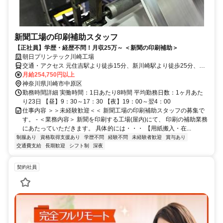
新聞工場の印刷補助スタッフ
【正社員】学歴・経歴不問！月収25万～ ＜新聞の印刷補助＞
朝日プリンテック川崎工場
交通・アクセス 元住吉駅より徒歩15分、新川崎駅より徒歩25分、平
間駅より徒歩20分
月給254,750円以上
神奈川県川崎市中原区
勤務時間詳細 実働時間：1日あたり8時間 平均勤務日数：1ヶ月あた
り23日 【昼】9：30～17：30 【夜】19：00～翌4：00
仕事内容 ＞＞未経験歓迎＜＜ 新聞工場の印刷補助スタッフの募集で
す。 - ＜業務内容＞ 新聞を印刷する工場(屋内)にて、 印刷の補助業務
にあたっていただきます。 具体的には・・・ 【用紙搬入・在...
制服あり
資格取得支援あり
学歴不問
経験不問
未経験者歓迎
賞与あり
交通費支給
長期歓迎
シフト制
深夜
契約社員