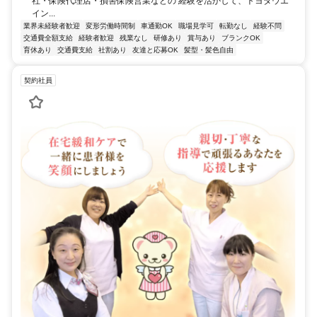
社・保険代理店・損害保険営業などの 経験を活かして、トヨタウエ
イン...
業界未経験者歓迎
変形労働時間制
車通勤OK
職場見学可
転勤なし
経験不問
交通費全額支給
経験者歓迎
残業なし
研修あり
賞与あり
ブランクOK
育休あり
交通費支給
社割あり
友達と応募OK
髪型・髪色自由
契約社員