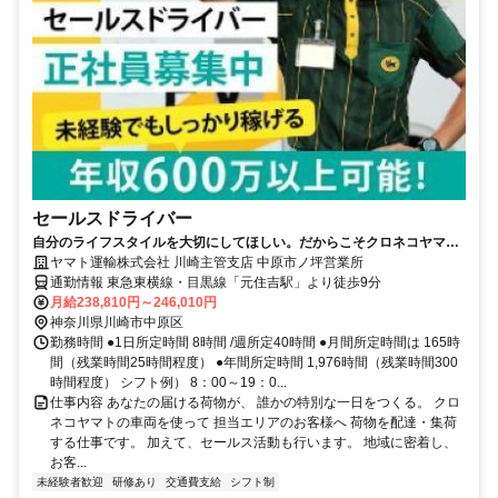
セールスドライバー
自分のライフスタイルを大切にしてほしい。だからこそクロネコヤマト
は収入も休日も充実
ヤマト運輸株式会社 川崎主管支店 中原市ノ坪営業所
通勤情報 東急東横線・目黒線「元住吉駅」より徒歩9分
月給238,810円～246,010円
神奈川県川崎市中原区
勤務時間 ●1日所定時間 8時間 /週所定40時間 ●月間所定時間は 165時
間（残業時間25時間程度） ●年間所定時間 1,976時間（残業時間300
時間程度） シフト例） 8：00～19：0...
仕事内容 あなたの届ける荷物が、 誰かの特別な一日をつくる。 クロ
ネコヤマトの車両を使って 担当エリアのお客様へ 荷物を配達・集荷
する仕事です。 加えて、セールス活動も行います。 地域に密着し、
お客...
未経験者歓迎
研修あり
交通費支給
シフト制