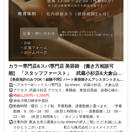
カラー専門店&スパ専門店 美容師 [働き方相談可
能] 「スタッフファースト」 武蔵小杉店&大倉山
【美容免許のみでOK！経験不問】パート美容師さんアシスタントさん募
店 【各種手当あり】
集 入客ノルマなし！シフト制により出勤日自由に決めれます！◎サロ
ヘアカラー&ヘッドスパ専門店 by sheen 武蔵小杉店、大倉山店 /
ン見学& 1日体験入店随時受付可能◎ブランク職場復帰応援！ ✨土曜
株式会社 ジョイメイクス
アクセス: 武蔵小杉店 アクセス：東横線、東急目黒線、副都心線から
日・日日曜日・祝日出勤で時給＋100円 ✨19時〜遅番手当時給＋100円
お越しの方は武蔵小杉駅南口の1番出口を出てまっすぐ進むと突き当
時給1,250円～1,550円
✨月120時間＆160時間以上出勤で時給各50円ずつプラス （最大100円）
たりに吉野家があります、吉野家を正面にして右に曲がります。突き
神奈川県川崎市中原区
✨その他、年2回賞与、補助券制度など各種手当充実✨ ※動画付きの詳
当たりを左に曲がってください。まっすぐ進むと、府中街道にでます
勤務時間・曜日: シフト制、早番勤務、遅番勤務と選べます。 ・早番
しい詳細は当社ホームページにて https://by-sheen.com/
ので信号渡った先が法政通り入口で、法政通り入ってすぐ左側にに神
勤務：9：00～18：00 （休憩１時間有り） ・遅番勤務：13：00～
奈川銀行があり、隣の建物の２階が当店になります。 ※自転車通勤
22：00 （休憩１時間有り） ・ポイント早番勤務：9：...
もOKです
仕事内容: 数ある求人募集からby sheenの求人ご覧いただき誠ににあ
りがとうございます。 私たち株式会社ジョイメイクスで