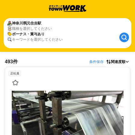
神奈川県
元住吉駅
職種を選択してください
ボーナス・賞与あり
キーワードを選択してください
493件
条件保存
関連度順
正社員