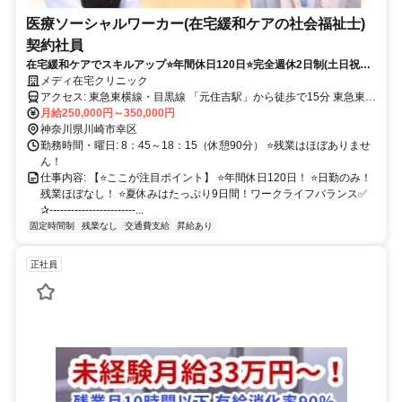
医療ソーシャルワーカー(在宅緩和ケアの社会福祉士)
契約社員
在宅緩和ケアでスキルアップ⭐️年間休日120日⭐️完全週休2日制(土日祝日
勤務できる方優先！)⭐️残業ほぼなし！⭐️夏季休暇9日間⭐️賞与年2回！
メディ在宅クリニック
アクセス: 東急東横線・目黒線 「元住吉駅」から徒歩で15分 東急東横
月給250,000円～350,000円
線「日吉駅」から徒歩で19分 ※マイカー通勤相談OK
神奈川県川崎市幸区
勤務時間・曜日: 8：45～18：15（休憩90分） ⭐️残業はほぼありませ
ん！
仕事内容: 【⭐️ここが注目ポイント】 ⭐️年間休日120日！ ⭐️日勤のみ！
残業ほぼなし！ ⭐️夏休みはたっぷり9日間！ワークライフバランス✅️
✰------------------------...
固定時間制
残業なし
交通費支給
昇給あり
正社員