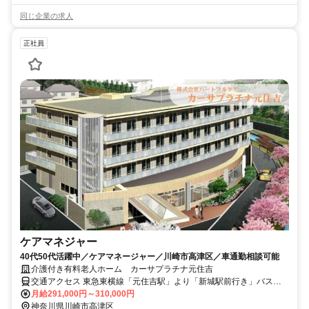
同じ企業の求人
正社員
ケアマネジャー
40代50代活躍中／ケアマネージャー／川崎市高津区／車通勤相談可能
介護付き有料老人ホーム カーサプラチナ元住吉
交通アクセス 東急東横線「元住吉駅」より「新城駅前行き」バスで
約5分 「井田営業所前」バス停下車徒歩3分 ※自転車、バイク通勤も
月給291,000円～310,000円
可能です。
神奈川県川崎市高津区