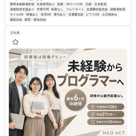
業界未経験者歓迎
社員登用あり
副業・WワークOK
主婦・主夫歓迎
資格取得支援あり
学歴不問
転勤なし
フルリモート
交通費全額支給
経験者歓迎
ネイルOK
研修あり
在宅OK
賞与あり
交通費支給
ピアスOK
土日祝休み
服装自由
髪型・髪色自由
正社員