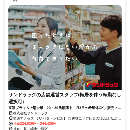
サンドラッグの店舗運営スタッフ(転居を伴う転勤なし
選択可)
東証プライム上場企業！20・30代活躍中！月3日の希望休OK／販売ノル
マなし／年収例32歳SV816万円／販促企画～商品管理など店舗運営がメ
株式会社サンドラッグ
インの仕事
交通アクセス 【 U・Iターン歓迎】 ◎狭域エリア社員の場合は 転居を
伴う転勤はありません。 ◎マイカー通勤OK
月給224,030円～344,430円
神奈川県川崎市中原区