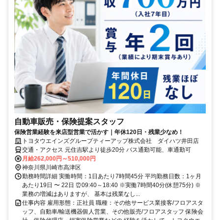
自動車販売・保険提案スタッフ
保険営業経験を来店型営業で活かす｜年休120日・残業少なめ！
トヨタウエインズグループティーアップ株式会社 ダイハツ井田店
交通・アクセス 元住吉駅より徒歩20分 バス通勤可能、車通勤可
月給262,000円～510,000円
神奈川県川崎市高津区
勤務時間詳細 実働時間：1日あたり7時間45分 平均勤務日数：1ヶ月
あたり19日 〜 22日 ⏰09:40～18:40 ※実働7時間40分(休憩75分) ※
業務の増減はありますが、 基本は残業なし...
仕事内容 雇用形態：正社員 職種：その他サービス業接客/フロアスタ
ッフ、自動車/輸送機器個人営業、その他販売/フロアスタッフ 保険会