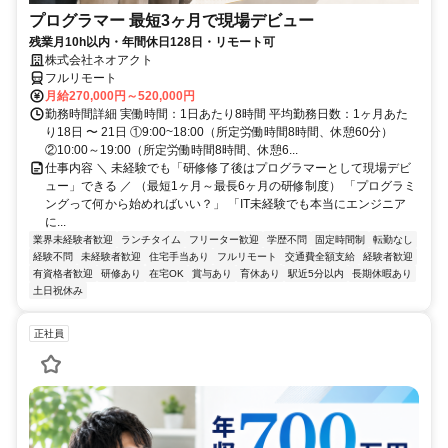
プログラマー 最短3ヶ月で現場デビュー
残業月10h以内・年間休日128日・リモート可
株式会社ネオアクト
フルリモート
月給270,000円～520,000円
勤務時間詳細 実働時間：1日あたり8時間 平均勤務日数：1ヶ月あた
り18日 〜 21日 ①9:00~18:00（所定労働時間8時間、休憩60分）
②10:00～19:00（所定労働時間8時間、休憩6...
仕事内容 ＼ 未経験でも「研修修了後はプログラマーとして現場デビ
ュー」できる ／ （最短1ヶ月～最長6ヶ月の研修制度） 「プログラミ
ングって何から始めればいい？」 「IT未経験でも本当にエンジニア
に...
業界未経験者歓迎
ランチタイム
フリーター歓迎
学歴不問
固定時間制
転勤なし
経験不問
未経験者歓迎
住宅手当あり
フルリモート
交通費全額支給
経験者歓迎
有資格者歓迎
研修あり
在宅OK
賞与あり
育休あり
駅近5分以内
長期休暇あり
土日祝休み
正社員