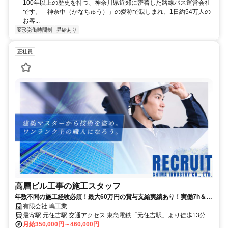
100年以上の歴史を持つ、神奈川県近郊に密着した路線バス運営会社
です。「神奈中（かなちゅう）」の愛称で親しまれ、1日約54万人の
お客...
変形労働時間制
昇給あり
正社員
高層ビル工事の施工スタッフ
年数不問の施工経験必須！最大60万円の賞与支給実績あり！実働7h＆残
業なし｜社宅3万円・賞与年2回<br>
有限会社 嶋工業
最寄駅 元住吉駅 交通アクセス 東急電鉄「元住吉駅」より徒歩13分 ※
上記は営業所へのアクセス情報 【実際の現場】 神奈川県内・東京都
月給350,000円～460,000円