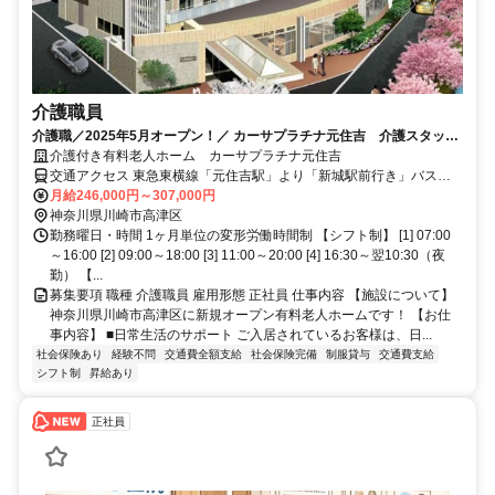
介護職員
介護職／2025年5月オープン！／ カーサプラチナ元住吉 介護スタッフ
大募集！
介護付き有料老人ホーム カーサプラチナ元住吉
交通アクセス 東急東横線「元住吉駅」より「新城駅前行き」バスで
約5分 「井田営業所前」バス停下車徒歩3分 自転車、バイク、車通勤
月給246,000円～307,000円
も可能です 車通勤希望の方は事前にご相談ください
神奈川県川崎市高津区
勤務曜日・時間 1ヶ月単位の変形労働時間制 【シフト制】 [1] 07:00
～16:00 [2] 09:00～18:00 [3] 11:00～20:00 [4] 16:30～翌10:30（夜
勤） 【...
募集要項 職種 介護職員 雇用形態 正社員 仕事内容 【施設について】
神奈川県川崎市高津区に新規オープン有料老人ホームです！ 【お仕
事内容】 ■日常生活のサポート ご入居されているお客様は、日...
社会保険あり
経験不問
交通費全額支給
社会保険完備
制服貸与
交通費支給
シフト制
昇給あり
正社員