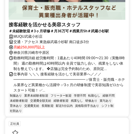
接客経験を活かせる美容スタッフ
＃未経験歓迎＃3ヶ月研修＃月36万可＃残業月5h＃武蔵小杉駅
MUQU武蔵小杉店
交通・アクセス 東急線武蔵小杉駅 南口徒歩3分
月給250,000円以上
神奈川県川崎市中原区
勤務時間詳細 総労働時間：1週あたり40時間 09:00〜21:30（実働8時
間） 週の勤務時間は40時間以内 全員で協力し合い、残業をしない体
制を整えています。 ❖店舗は完全予約制のため、原則定...
仕事内容 ＼＼＼ 接客経験を活かして美容業界へ／／／
━━━━━━━━━━━━━━━━━━━━ ✅保育士・販売職・ホテ
ル業界など異業種から活躍中 ✅3ヶ月の研修制度で美容知識ゼロから
スタート可能！ ✅...
制服あり
業界未経験者歓迎
フリーター歓迎
学歴不問
転勤なし
経験不問
未経験者歓迎
交通費全額支給
経験者歓迎
残業なし
研修あり
賞与あり
育休あり
交通費支給
長期歓迎
駅近5分以内
資格取得手当あり
シフト制
社割あり
正社員