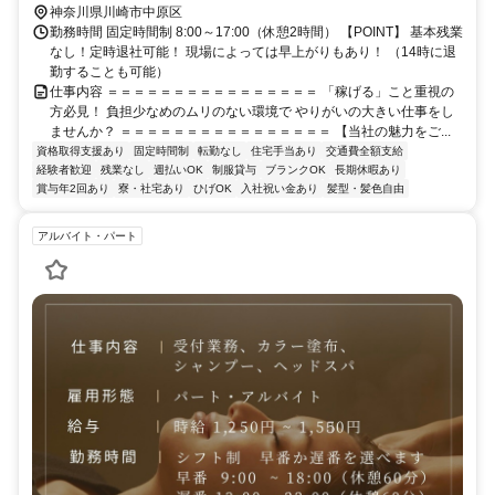
内がメインです。 【POINT】 ・転勤なし！腰を据えて働けます！ ・
神奈川県川崎市中原区
勤務時間 固定時間制 8:00～17:00（休憩2時間） 【POINT】 基本残業
現場によって直行直帰OK！ 事務所集合で乗り合わせもOK！
なし！定時退社可能！ 現場によっては早上がりもあり！ （14時に退
勤することも可能）
仕事内容 ＝＝＝＝＝＝＝＝＝＝＝＝＝＝＝＝ 「稼げる」こと重視の
方必見！ 負担少なめのムリのない環境で やりがいの大きい仕事をし
ませんか？ ＝＝＝＝＝＝＝＝＝＝＝＝＝＝＝＝ 【当社の魅力をご...
資格取得支援あり
固定時間制
転勤なし
住宅手当あり
交通費全額支給
経験者歓迎
残業なし
週払いOK
制服貸与
ブランクOK
長期休暇あり
賞与年2回あり
寮・社宅あり
ひげOK
入社祝い金あり
髪型・髪色自由
アルバイト・パート