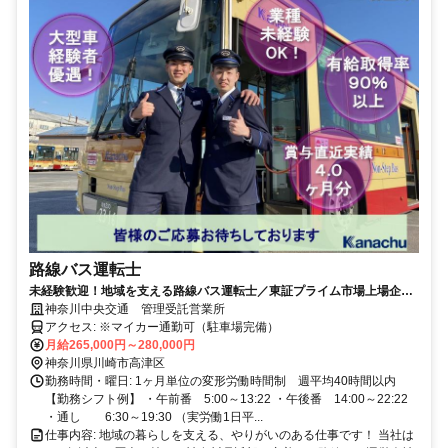
路線バス運転士
未経験歓迎！地域を支える路線バス運転士／東証プライム市場上場企業
／有給取得率90%以上／賞与4.0ヶ月分
神奈川中央交通 管理受託営業所
アクセス: ※マイカー通勤可（駐車場完備）
月給265,000円～280,000円
神奈川県川崎市高津区
勤務時間・曜日: 1ヶ月単位の変形労働時間制 週平均40時間以内
【勤務シフト例】 ・午前番 5:00～13:22 ・午後番 14:00～22:22
・通し 6:30～19:30 （実労働1日平...
仕事内容: 地域の暮らしを支える、やりがいのある仕事です！ 当社は