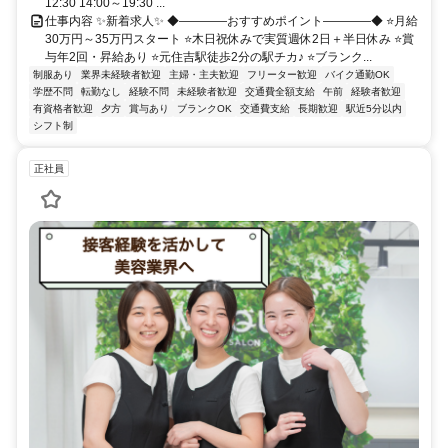
12:30 14:00～19:30 ...
仕事内容 ✨新着求人✨ ◆――――おすすめポイント――――◆ ⭐月給
30万円～35万円スタート ⭐木日祝休みで実質週休2日＋半日休み ⭐賞
与年2回・昇給あり ⭐元住吉駅徒歩2分の駅チカ♪ ⭐ブランク...
制服あり
業界未経験者歓迎
主婦・主夫歓迎
フリーター歓迎
バイク通勤OK
学歴不問
転勤なし
経験不問
未経験者歓迎
交通費全額支給
午前
経験者歓迎
有資格者歓迎
夕方
賞与あり
ブランクOK
交通費支給
長期歓迎
駅近5分以内
シフト制
正社員