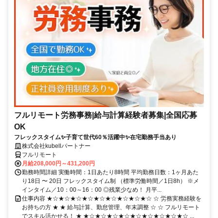
フルリモート労務事務|給与計算経験者募集|全国応募
OK
フレックスタイム✨子育て世代60％活躍中✨在宅勤務手当あり
株式会社kubellパートナー
フルリモート
月給208,000円～431,200円
勤務時間詳細 実働時間：1日あたり8時間 平均勤務日数：1ヶ月あた
り18日 〜 20日 フレックスタイム制 （標準労働時間／1日8h） ※メ
インタイム／10：00～16：00 ◎残業少なめ！ 月平...
仕事内容 ★☆★☆★☆★☆★☆★☆★☆★☆★☆ ☆ 労務実務経験を
お持ちの方 ★ ★ 給与計算、勤怠管理、年末調整 ☆ ☆ フルリモート
でスキル活かせる！ ★ ★☆★☆★☆★☆★☆★☆★☆★☆★☆ ...