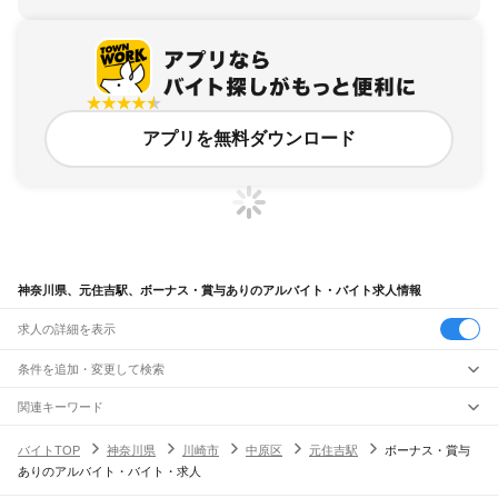
アプリを無料ダウンロード
神奈川県、元住吉駅、ボーナス・賞与ありのアルバイト・バイト求人情報
求人の詳細を表示
条件を追加・変更して検索
市区町村を追加・変更
関連キーワード
完全在宅ワーク 全国
シール貼り 在宅
現在地周辺
ガチャガチャ
犬カフェ
神奈川県
駅を追加・変更
バイトTOP
神奈川県
川崎市
中原区
元住吉駅
ボーナス・賞与
神奈川県
すべて
ありのアルバイト・バイト・求人
横浜市
すべて
職種を追加・変更
JR東海道本線(東京～熱海)
鶴見区
神奈川区
西区
中区
南区
保土ケ谷区
磯子区
金沢区
港北区
戸塚区
港南区