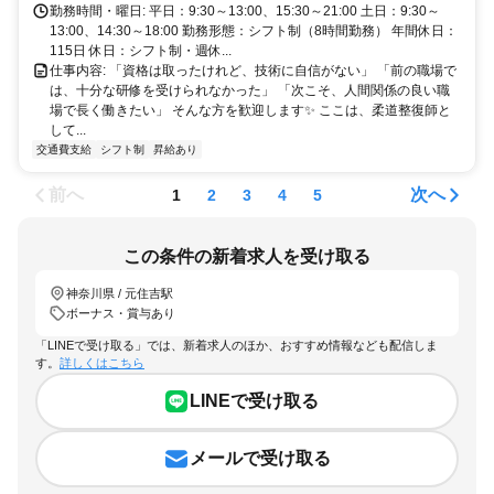
勤務時間・曜日: 平日：9:30～13:00、15:30～21:00 土日：9:30～
13:00、14:30～18:00 勤務形態：シフト制（8時間勤務） 年間休日：
115日 休日：シフト制・週休...
仕事内容: 「資格は取ったけれど、技術に自信がない」 「前の職場で
は、十分な研修を受けられなかった」 「次こそ、人間関係の良い職
場で長く働きたい」 そんな方を歓迎します✨ ここは、柔道整復師と
して...
交通費支給
シフト制
昇給あり
前へ
次へ
1
2
3
4
5
この条件の新着求人を受け取る
神奈川県 / 元住吉駅
ボーナス・賞与あり
「LINEで受け取る」では、新着求人のほか、おすすめ情報なども配信しま
す。
詳しくはこちら
LINEで受け取る
メールで受け取る