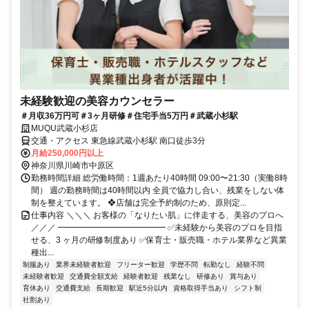
未経験歓迎の美容カウンセラー
＃月収36万円可＃3ヶ月研修＃住宅手当5万円＃武蔵小杉駅
MUQU武蔵小杉店
交通・アクセス 東急線武蔵小杉駅 南口徒歩3分
月給250,000円以上
神奈川県川崎市中原区
勤務時間詳細 総労働時間：1週あたり40時間 09:00〜21:30（実働8時
間） 週の勤務時間は40時間以内 全員で協力し合い、残業をしない体
制を整えています。 ❖店舗は完全予約制のため、原則定...
仕事内容 ＼＼＼ お客様の「なりたい肌」に伴走する、美容のプロへ
／／／ ━━━━━━━━━━━━━ ✅未経験から美容のプロを目指
せる、3 ヶ月の研修制度あり ✅保育士・販売職・ホテル業界など異業
種出...
制服あり
業界未経験者歓迎
フリーター歓迎
学歴不問
転勤なし
経験不問
未経験者歓迎
交通費全額支給
経験者歓迎
残業なし
研修あり
賞与あり
育休あり
交通費支給
長期歓迎
駅近5分以内
資格取得手当あり
シフト制
社割あり