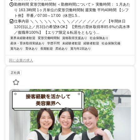
勤務時間 変形労働時間制 ＜勤務時間について＞ 実働時間： １月あた
り 163.3時間 1ヶ月単位の変形労働時間制 週実働 平均40時間 【シフ
ト例】 早番／07:00～17:00（休憩1.5...
仕事内容 ＼ ＼ ＼ ＼＼ ＼ ＼ ＼ ＼ ／／／／ ／／／／／ 【年間休日
120日以上／月3日の希望休OK】 【男性の育休取得率85.6%の高水準
／復職率100%】 【エリア限定＆転居をともなう...
業界未経験者歓迎
変形労働時間制
資格取得支援あり
社会保険あり
産休・育休取得実績あり
学歴不問
未経験者歓迎
経験者歓迎
社会保険完備
賞与あり
育休あり
長期歓迎
昇給あり
賞与年2回あり
同じ企業の求人
正社員