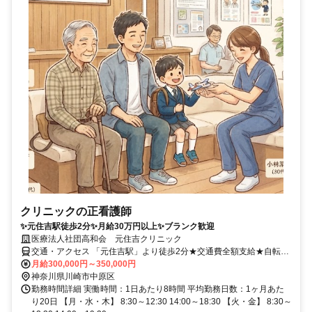
クリニックの正看護師
✨元住吉駅徒歩2分✨月給30万円以上✨ブランク歓迎
医療法人社団高和会 元住吉クリニック
交通・アクセス 「元住吉駅」より徒歩2分★交通費全額支給★自転車
バイク通勤OK
月給300,000円～350,000円
神奈川県川崎市中原区
勤務時間詳細 実働時間：1日あたり8時間 平均勤務日数：1ヶ月あた
り20日 【月・水・木】 8:30～12:30 14:00～18:30 【火・金】 8:30～