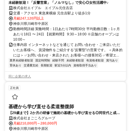
未経験歓迎！「反響営業」「ノルマなし」で安心◎女性活躍中♪
株式会社エイブル エイブル元住吉店
交通・アクセス 東急東横線 元住吉駅より徒歩1分
月給247,120円以上
神奈川県川崎市中原区
勤務時間詳細 実働時間：1日あたり7時間30分 平均勤務日数：1ヶ月
あたり18日 〜 24日 【就業時間】 9:30～18:00 ※店舗のオープンは
10:00～
仕事内容 インターネットなどを通じて お問い合わせ・ご来店いただ
いたお客様へ、 賃貸物件をご紹介する“反響型”の営業です。 ＜具体的
には＞ ✅お問い合わせ・来店された お客様への接客対応 ✅希望エ...
業界未経験者歓迎
固定時間制
経験不問
未経験者歓迎
有資格者歓迎
賞与あり
育休あり
交通費支給
長期歓迎
駅近5分以内
資格取得手当あり
同じ企業の求人
正社員
基礎から学び直せる柔道整復師
【29歳まで】2か月の研修で施術の基礎から学び直せる◎同世代と成長×
住宅手当・引越し支援あり
株式会社まごころグループ
月給210,000円～280,000円
神奈川県川崎市中原区