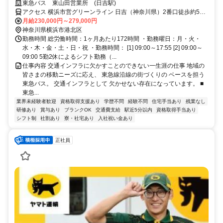
活躍中！完全週休2日！男性の育休取得率66%！
東急バス 東山田営業所 (日吉駅)
アクセス 横浜市営グリーンライン 日吉（神奈川県）2番口徒歩約5
分、東急新横浜線 日吉（神奈川県）2番口徒歩約5分、東急目黒線 日
月給230,000円～279,000円
吉（神奈川県）2番口徒歩約5分
神奈川県横浜市港北区
勤務時間 総労働時間：1ヶ月あたり172時間 ・勤務曜日：月・火・
水・木・金・土・日・祝 ・勤務時間： [1] 09:00～17:55 [2] 09:00～
09:00 5勤2休によるシフト勤務（...
仕事内容 交通インフラに欠かすことのできない一生涯の仕事 地域の
皆さまの移動ニーズに応え、 東急線沿線の街づくりの ベースを担う
東急バス。 交通インフラとして 欠かせない存在になっています。 ■
東急...
業界未経験者歓迎
資格取得支援あり
学歴不問
経験不問
住宅手当あり
残業なし
研修あり
賞与あり
ブランクOK
交通費支給
駅近5分以内
資格取得手当あり
シフト制
社割あり
寮・社宅あり
入社祝い金あり
正社員