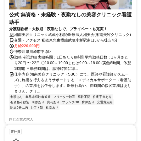
公式:無資格・未経験・夜勤なしの美容クリニック看護
助手
介護経験者・大歓迎！夜勤なしで、プライベートも充実！
湘南美容クリニック武蔵小杉院/医療法人湘美会(湘南美容クリニック)
交通・アクセス 私鉄東急東横線武蔵小杉駅南口3から徒歩4分
月給220,000円
神奈川県川崎市中原区
勤務時間詳細 実働時間：1日あたり8時間 平均勤務日数：1ヶ月あた
り20日 〜 22日 〇10:00～19:00または9:00～18:00 (実働8時間、休憩
1時間) ＊勤務時間は、診療時間に準...
仕事内容 湘南美容クリニック（SBC）にて、医師や看護師がスムー
ズに施術を行えるようサポートする「メディカルサポーター（看護助
手）」の業務をお任せします。医療行為や、長時間の接客業務はあり
ません。クリ...
制服あり
業界未経験者歓迎
フリーター歓迎
経験不問
住宅手当あり
有資格者歓迎
研修あり
賞与あり
ブランクOK
育休あり
交通費支給
駅近5分以内
シフト制
社割あり
同じ企業の求人
正社員