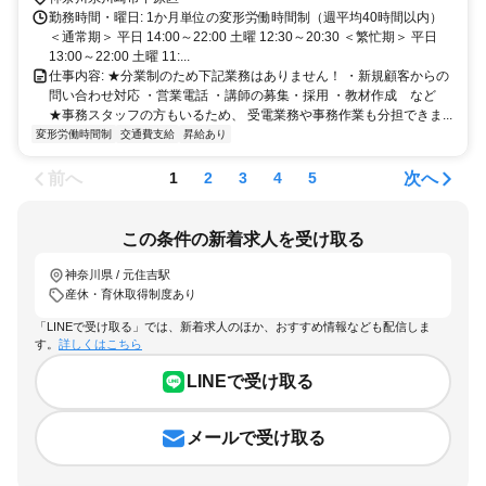
勤務時間・曜日: 1か月単位の変形労働時間制（週平均40時間以内） ㅤ
＜通常期＞ 平日 14:00～22:00 土曜 12:30～20:30 ＜繁忙期＞ 平日
13:00～22:00 土曜 11:...
仕事内容: ★分業制のため下記業務はありません！ ・新規顧客からの
問い合わせ対応 ・営業電話 ・講師の募集・採用 ・教材作成 など ㅤ
★事務スタッフの方もいるため、 受電業務や事務作業も分担できま...
変形労働時間制
交通費支給
昇給あり
前へ
次へ
1
2
3
4
5
この条件の新着求人を受け取る
神奈川県 / 元住吉駅
産休・育休取得制度あり
「LINEで受け取る」では、新着求人のほか、おすすめ情報なども配信しま
す。
詳しくはこちら
LINEで受け取る
メールで受け取る