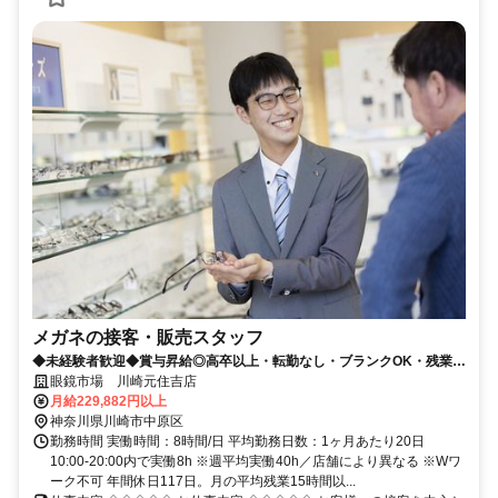
メガネの接客・販売スタッフ
◆未経験者歓迎◆賞与昇給◎高卒以上・転勤なし・ブランクOK・残業少
なめ・業界No1！
眼鏡市場 川崎元住吉店
月給229,882円以上
神奈川県川崎市中原区
勤務時間 実働時間：8時間/日 平均勤務日数：1ヶ月あたり20日
10:00-20:00内で実働8h ※週平均実働40h／店舗により異なる ※Wワ
ーク不可 年間休日117日。月の平均残業15時間以...