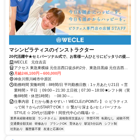
マシンピラティスのインストラクター
20代活躍中★セミパーソナル式で、お客様一人ひとりにピッタリの提案
が可能！残業ナシ＆連休取得もOK！
WECLE 元住吉店
アクセス 東急東横線 元住吉西口徒歩約2分、東急目黒線 元住吉西口
徒歩約2分 元住吉駅から徒歩約6分
月給246,100円～600,000円
神奈川県川崎市中原区
勤務時間 実働時間：8時間/日 平均勤務日数：1ヶ月あたり21日 ＜営
業時間＞ 平日 ｜09:00～21:30 土日祝｜07:30～18:00 ■シフト例（実
働8時間・休憩1時間） ・08:30～...
仕事内容 【 だから働きやすい！WECLEのPOINT♪ 】 ☆ ピラティス
って何？からのSTARTでOK！ ☆ 繋がり深まる♪セミパーソナル
STYLE ☆ 20代が活躍中！同世代中心の職場♪ ☆ ...
業界未経験者歓迎
ランチタイム
資格取得支援あり
学歴不問
転勤なし
経験不問
交通費全額支給
研修あり
ブランクOK
育休あり
駅近5分以内
シフト制
社割あり
履歴書不要
友達と応募OK