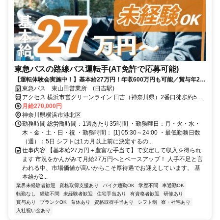
東急バスの路線バス運転手(AT免許で応募可能)
【運転体験会実施中！】基本給27万円！年収600万円も可能／賞与年2回
／完週休2日/住宅手当/ 寮・社宅あり！
東急バス 東山田営業所 (日吉駅)
アクセス 横浜市営グリーンライン 日吉（神奈川県）2番口徒歩約5
分、東急新横浜線 日吉（神奈川県）2番口徒歩約5分、東急目黒線 日
月給270,000円
吉（神奈川県）2番口徒歩約5分
神奈川県横浜市港北区
勤務時間 総労働時間：1週あたり35時間 ・勤務曜日：月・火・水・
木・金・土・日・祝 ・勤務時間： [1] 05:30～24:00 ・最低勤務日数
（週）：5日 シフトは1カ月以上前に決定するの...
仕事内容 【基本給27万円＋豊富な手当て】で安定して収入を得られ
ます 市況をかんがみて月給27万円へとベースアップ！ 人手不足と言
われる中、市場価値が高いからこそ厚待遇でお迎えしています。 基
本給が2...
業界未経験者歓迎
資格取得支援あり
バイク通勤OK
学歴不問
車通勤OK
転勤なし
経験不問
未経験者歓迎
住宅手当あり
有資格者歓迎
研修あり
賞与あり
ブランクOK
育休あり
資格取得手当あり
シフト制
寮・社宅あり
入社祝い金あり