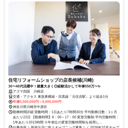
住宅リフォームショップの店長候補(川崎)
30〜40代活躍中！裁量大きく◎経験活かして年俸550万〜✨
アズマ四国 川崎店
交通・アクセス 東急東横線・目黒線「元住吉駅」より徒歩1分
年俸5,500,000円～6,000,000円
神奈川県川崎市中原区
勤務時間詳細 実働時間：1日あたり7時間30分 平均勤務日数：1ヶ月
あたり22日 【勤務時間】8：00～17：00 変形労働制 平均労働時間：
1年あたり2015時間 ※年単位の変形労働時間制を採用し...
仕事内容 ＼新規出店に伴うオープニング募集！／ 2026年10月オープ