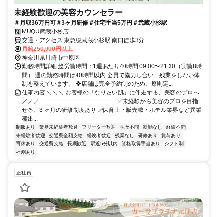
未経験歓迎の美容カウンセラー
＃月収36万円可＃3ヶ月研修＃住宅手当5万円＃武蔵小杉駅
MUQU武蔵小杉店
交通・アクセス 東急線武蔵小杉駅 南口徒歩3分
月給250,000円以上
神奈川県川崎市中原区
勤務時間詳細 総労働時間：1週あたり40時間 09:00〜21:30（実働8時
間） 週の勤務時間は40時間以内 全員で協力し合い、残業をしない体
制を整えています。 ❖店舗は完全予約制のため、原則定...
仕事内容 ＼＼＼ お客様の「なりたい肌」に伴走する、美容のプロへ
／／／ ━━━━━━━━━━━━━ ✅未経験から美容のプロを目指
せる、3 ヶ月の研修制度あり ✅保育士・販売職・ホテル業界など異業
種出...
制服あり
業界未経験者歓迎
フリーター歓迎
学歴不問
転勤なし
経験不問
未経験者歓迎
交通費全額支給
経験者歓迎
残業なし
研修あり
賞与あり
育休あり
交通費支給
長期歓迎
駅近5分以内
資格取得手当あり
シフト制
社割あり
正社員