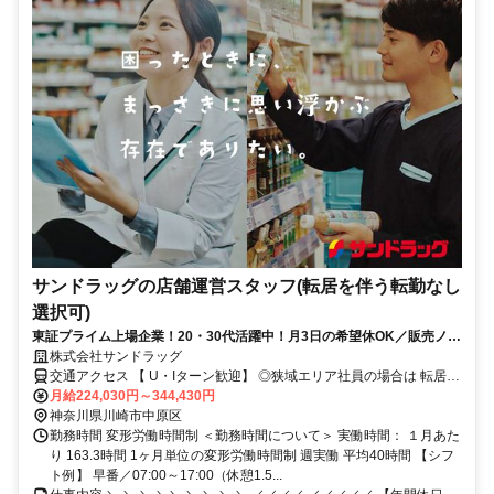
サンドラッグの店舗運営スタッフ(転居を伴う転勤なし
選択可)
東証プライム上場企業！20・30代活躍中！月3日の希望休OK／販売ノル
マなし／年収例32歳SV816万円／販促企画～商品管理など店舗運営がメ
株式会社サンドラッグ
インの仕事
交通アクセス 【 U・Iターン歓迎】 ◎狭域エリア社員の場合は 転居を
伴う転勤はありません。 ◎マイカー通勤OK
月給224,030円～344,430円
神奈川県川崎市中原区
勤務時間 変形労働時間制 ＜勤務時間について＞ 実働時間： １月あた
り 163.3時間 1ヶ月単位の変形労働時間制 週実働 平均40時間 【シフ
ト例】 早番／07:00～17:00（休憩1.5...