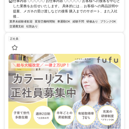
仕事内容 ◇◇◇◇◇ お仕事内容 ◇◇◇◇◇ お客様への接客を中心と
した業務をお任せいたします。 具体的には… お客様への商品説明や
提案、メガネの受け渡しなどの接客 購入までのサポート、また入社
後...
業界未経験者歓迎
変形労働時間制
車通勤OK
経験不問
研修あり
ブランクOK
交通費支給
社割あり
正社員