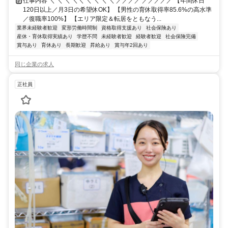
仕事内容 ＼ ＼ ＼ ＼＼ ＼ ＼ ＼ ＼ ／／／／ ／／／／／ 【年間休日
120日以上／月3日の希望休OK】 【男性の育休取得率85.6%の高水準
／復職率100%】 【エリア限定＆転居をともなう...
業界未経験者歓迎
変形労働時間制
資格取得支援あり
社会保険あり
産休・育休取得実績あり
学歴不問
未経験者歓迎
経験者歓迎
社会保険完備
賞与あり
育休あり
長期歓迎
昇給あり
賞与年2回あり
同じ企業の求人
正社員