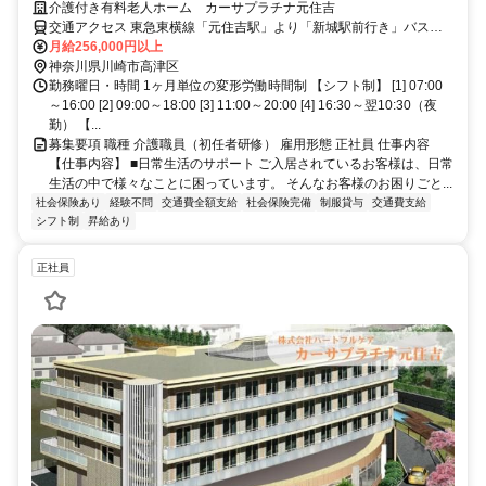
スタッフ募集中！
介護付き有料老人ホーム カーサプラチナ元住吉
交通アクセス 東急東横線「元住吉駅」より「新城駅前行き」バスで
約5分 「井田営業所前」バス停下車徒歩3分 自転車、バイク、車通勤
月給256,000円以上
も可能です 車通勤希望の方は事前にご相談ください
神奈川県川崎市高津区
勤務曜日・時間 1ヶ月単位の変形労働時間制 【シフト制】 [1] 07:00
～16:00 [2] 09:00～18:00 [3] 11:00～20:00 [4] 16:30～翌10:30（夜
勤） 【...
募集要項 職種 介護職員（初任者研修） 雇用形態 正社員 仕事内容
【仕事内容】 ■日常生活のサポート ご入居されているお客様は、日常
生活の中で様々なことに困っています。 そんなお客様のお困りごと...
社会保険あり
経験不問
交通費全額支給
社会保険完備
制服貸与
交通費支給
シフト制
昇給あり
正社員