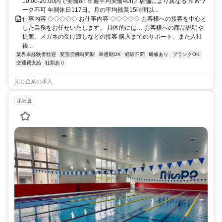
10:00-20:00内で実働8h ※週平均実働40h／店舗により異なる ※Wワ
ーク不可 年間休日117日。月の平均残業15時間以...
仕事内容 ◇◇◇◇◇ お仕事内容 ◇◇◇◇◇ お客様への接客を中心と
した業務をお任せいたします。 具体的には… お客様への商品説明や
提案、メガネの受け渡しなどの接客 購入までのサポート、また入社
後...
業界未経験者歓迎
変形労働時間制
車通勤OK
経験不問
研修あり
ブランクOK
交通費支給
社割あり
同じ企業の求人
正社員