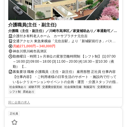
介護職員(主任・副主任)
介護職（主任・副主任）／川崎市高津区／家賃補助あり／車通勤可／募
集中！
介護付き有料老人ホーム カーサプラチナ元住吉
交通アクセス 東急東横線「元住吉駅」より「新城駅前行き」バスで
約5分 「井田営業所前」バス停下車徒歩3分 自転車、バイク、車通勤
月給271,000円～340,000円
も可能です 車通勤希望の方は事前にご相談ください
神奈川県川崎市高津区
勤務曜日・時間 1ヶ月単位の変形労働時間制 【シフト制】 [1] 07:00
～16:00 [2] 09:00～18:00 [3] 11:00～20:00 [4] 16:30～翌10:30（夜
勤） 【...
募集要項 職種 介護職員（主任・副主任） 雇用形態 正社員 仕事内容
【仕事内容】 ・ご利用者様の日常生活のサポート ・施設内で行って
いるレクリエーションやイベントの企画・運営 ・介護スタッフの指...
社会保険あり
経験不問
交通費全額支給
社会保険完備
制服貸与
交通費支給
シフト制
昇給あり
同じ企業の求人
正社員