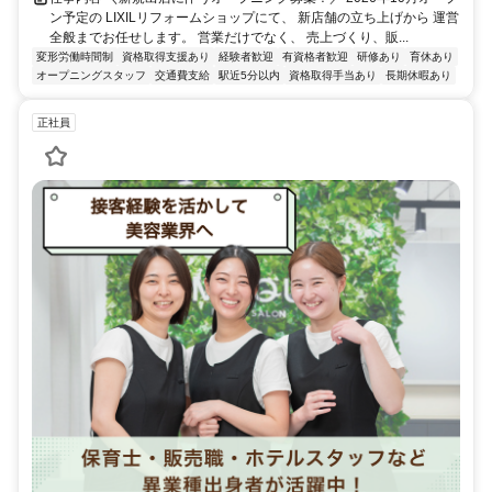
ン予定の LIXILリフォームショップにて、 新店舗の立ち上げから 運営
全般までお任せします。 営業だけでなく、 売上づくり、販...
変形労働時間制
資格取得支援あり
経験者歓迎
有資格者歓迎
研修あり
育休あり
オープニングスタッフ
交通費支給
駅近5分以内
資格取得手当あり
長期休暇あり
正社員