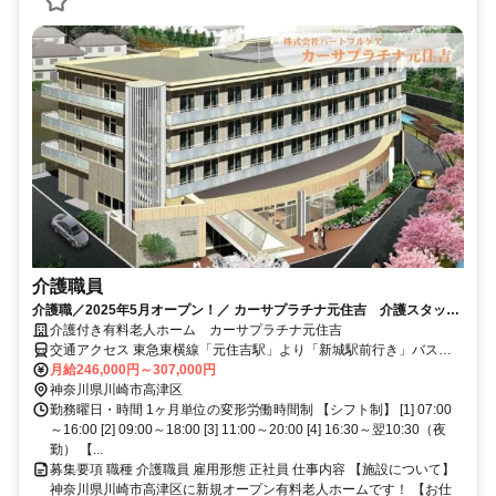
介護職員
介護職／2025年5月オープン！／ カーサプラチナ元住吉 介護スタッフ
大募集！
介護付き有料老人ホーム カーサプラチナ元住吉
交通アクセス 東急東横線「元住吉駅」より「新城駅前行き」バスで
約5分 「井田営業所前」バス停下車徒歩3分 自転車、バイク、車通勤
月給246,000円～307,000円
も可能です 車通勤希望の方は事前にご相談ください
神奈川県川崎市高津区
勤務曜日・時間 1ヶ月単位の変形労働時間制 【シフト制】 [1] 07:00
～16:00 [2] 09:00～18:00 [3] 11:00～20:00 [4] 16:30～翌10:30（夜
勤） 【...
募集要項 職種 介護職員 雇用形態 正社員 仕事内容 【施設について】
神奈川県川崎市高津区に新規オープン有料老人ホームです！ 【お仕