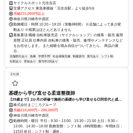
／販売ノルマ無し／残業ほぼなし
サイクルスポット元住吉店
交通アクセス 東急東横線「元住吉駅」より徒歩5分
月給231,000円以上
神奈川県川崎市中原区
勤務曜日・時間 10:20～19:20（実働8時間） ※店舗によって多少変
動あり ※残業はほとんどありません
募集要項 職種 自転車販売店（サイクルショップ）の接客・販売 雇用
形態 正社員 仕事内容 自転車の接客・販売、修理やメンテナンスなど
をお任せします。 また経験を積み自信がついてきたら、 商品の展
示...
店舗割引あり
急募
学歴不問
社会保険完備
制服貸与
賞与あり
シフト制
社割あり
昇給あり
賞与年2回あり
正社員
基礎から学び直せる柔道整復師
【29歳まで】2か月の研修で施術の基礎から学び直せる◎同世代と成長×
住宅手当・引越し支援あり
株式会社まごころグループ
月給210,000円～280,000円
神奈川県川崎市中原区
勤務時間・曜日: 平日：9:30～13:00、15:30～21:00 土日：9:30～
13:00、14:30～18:00 勤務形態：シフト制（8時間勤務） 年間休日：
115日 休日：シフト制・週休...