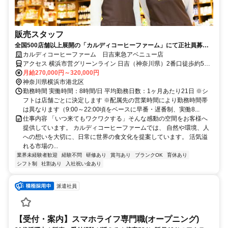
販売スタッフ
全国500店舗以上展開の「カルディコーヒーファーム」にて正社員募集
中／接客と店舗運営に関わるお仕事です
カルディコーヒーファーム 日吉東急アベニュー店
アクセス 横浜市営グリーンライン 日吉（神奈川県）2番口徒歩約5
分、東急目黒線 日吉（神奈川県）西口徒歩約6分、東急新横浜線 日吉
月給270,000円～320,000円
（神奈川県）西口徒歩約6分 ※他店舗への配属の可能性あり ※状況に
神奈川県横浜市港北区
より記載店舗の募集を締め切る場合あり
勤務時間 実働時間：8時間/日 平均勤務日数：1ヶ月あたり21日 ※シ
フトは店舗ごとに決定します ※配属先の営業時間により勤務時間帯
は異なります（9:00～22:00頃をベースに早番・遅番制、実働8...
仕事内容 「いつ来てもワクワクする」そんな感動の空間をお客様へ
提供しています。 カルディコーヒーファームでは、 自然や環境、人
への想いを大切に、日常に世界の食文化を提案しています。 活気溢
れる市場の...
業界未経験者歓迎
経験不問
研修あり
賞与あり
ブランクOK
育休あり
シフト制
社割あり
入社祝い金あり
派遣社員
【受付・案内】スマホライフ専門職(オープニング)