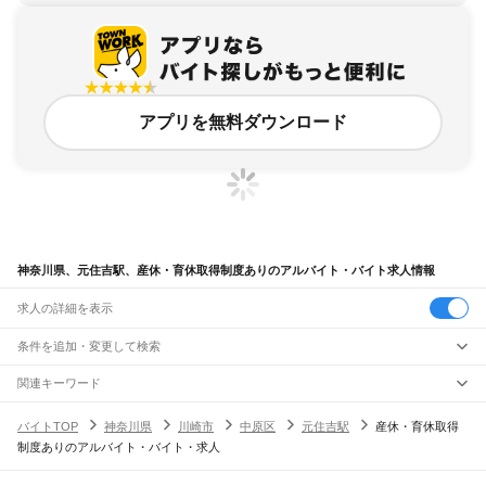
アプリを無料ダウンロード
神奈川県、元住吉駅、産休・育休取得制度ありのアルバイト・バイト求人情報
求人の詳細を表示
条件を追加・変更して検索
市区町村を追加・変更
関連キーワード
完全在宅ワーク 全国
シール貼り 在宅
現在地周辺
ガチャガチャ
犬カフェ
神奈川県
駅を追加・変更
バイトTOP
神奈川県
川崎市
中原区
元住吉駅
産休・育休取得
神奈川県
すべて
制度ありのアルバイト・バイト・求人
横浜市
すべて
職種を追加・変更
JR東海道本線(東京～熱海)
鶴見区
神奈川区
西区
中区
南区
保土ケ谷区
磯子区
金沢区
港北区
戸塚区
港南区
川崎駅
横浜駅
戸塚駅
大船駅
藤沢駅
辻堂駅
茅ケ崎駅
平塚駅
大磯駅
二宮駅
国府津駅
飲食・フードサービス
旭区
緑区
瀬谷区
栄区
泉区
青葉区
都筑区