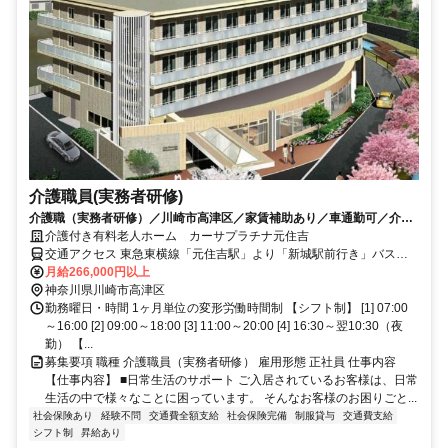
介護職員(実務者研修)
介護職（実務者研修）／川崎市高津区／家賃補助あり／車通勤可／介護
スタッフ募集中！
介護付き有料老人ホーム カーサプラチナ元住吉
交通アクセス 東急東横線「元住吉駅」より「新城駅前行き」バスで
約5分 「井田営業所前」バス停下車徒歩3分 自転車、バイク、車通勤
月給266,000円以上
も可能です 車通勤希望の方は事前にご相談ください
神奈川県川崎市高津区
勤務曜日・時間 1ヶ月単位の変形労働時間制 【シフト制】 [1] 07:00
～16:00 [2] 09:00～18:00 [3] 11:00～20:00 [4] 16:30～翌10:30（夜
勤） 【...
募集要項 職種 介護職員（実務者研修） 雇用形態 正社員 仕事内容
【仕事内容】 ■日常生活のサポート ご入居されているお客様は、日常
生活の中で様々なことに困っています。 そんなお客様のお困りごと...
社会保険あり
経験不問
交通費全額支給
社会保険完備
制服貸与
交通費支給
シフト制
昇給あり