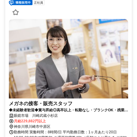
正社員
メガネの接客・販売スタッフ
◆未経験者歓迎◆賞与昇給◎高卒以上・転勤なし・ブランクOK・残業少
なめ・業界No1！
眼鏡市場 川崎武蔵小杉店
月給229,882円以上
神奈川県川崎市中原区
勤務時間 実働時間：8時間/日 平均勤務日数：1ヶ月あたり20日