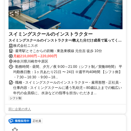
スイミングスクールのインストラクター
スイミングスクールのインストラクター/教えた分だけ成長で返ってく
る！だから、水泳の指導は面白い！
株式会社ニスポ
- 最寄駅とそこからの距離 - 東急東横線 元住吉 徒歩 10分
月給210,000円～220,000円
神奈川県川崎市中原区
- 勤務時間 - 昼間、夕方／夜 9:00～21:00（シフト制／実働8時間） 平
均勤務日数：1ヶ月あたり21日 〜 24日 ※週平均40時間 【シフト例】
・7:30～16:30 ・9:00～18...
- 職種 - スイミングスクールのインストラクター - 雇用形態 - 正社員 -
仕事内容 - スイミングスクールに通う乳幼児～80歳以上までの幅広い
年代の会員様に、水泳などの指導を担当いただきま...
シフト制
同じ企業の求人
正社員