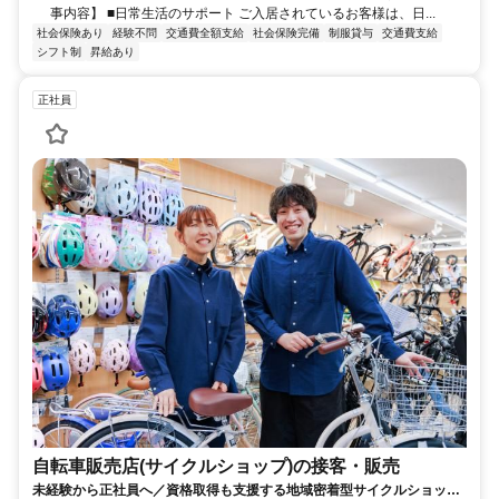
事内容】 ■日常生活のサポート ご入居されているお客様は、日...
社会保険あり
経験不問
交通費全額支給
社会保険完備
制服貸与
交通費支給
シフト制
昇給あり
正社員
自転車販売店(サイクルショップ)の接客・販売
未経験から正社員へ／資格取得も支援する地域密着型サイクルショップ