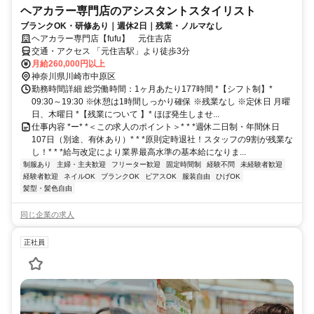
ヘアカラー専門店のアシスタントスタイリスト
ブランクOK・研修あり｜週休2日｜残業・ノルマなし
ヘアカラー専門店【fufu】 元住吉店
交通・アクセス 「元住吉駅」より徒歩3分
月給260,000円以上
神奈川県川崎市中原区
勤務時間詳細 総労働時間：1ヶ月あたり177時間 *【シフト制】*
09:30～19:30 ※休憩は1時間しっかり確保 ※残業なし ※定休日 月曜
日、木曜日 *【残業について 】* ほぼ発生しませ...
仕事内容 *ー* *＜この求人のポイント＞* * *週休二日制・年間休日
107日（別途、有休あり）* * *原則定時退社！スタッフの9割が残業な
し！* * *給与改定により業界最高水準の基本給になりま...
制服あり
主婦・主夫歓迎
フリーター歓迎
固定時間制
経験不問
未経験者歓迎
経験者歓迎
ネイルOK
ブランクOK
ピアスOK
服装自由
ひげOK
髪型・髪色自由
同じ企業の求人
正社員