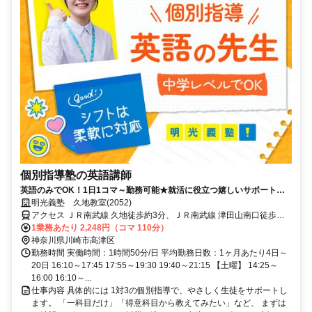
個別指導塾の英語講師
英語のみでOK！1日1コマ～勤務可能★就活に役立つ嬉しいサポートも
◎ミドル・シニアも活躍中
明光義塾 久地教室(2052)
アクセス ＪＲ南武線 久地徒歩約3分、ＪＲ南武線 津田山南口徒歩約
10分、ＪＲ南武線 宿河原徒歩約20分
1業務あたり 2,248円（コマ 110分）
神奈川県川崎市高津区
勤務時間 実働時間：1時間50分/日 平均勤務日数：1ヶ月あたり4日～
20日 16:10～17:45 17:55～19:30 19:40～21:15 【土曜】 14:25～
16:00 16:10～...
仕事内容 具体的には 1対3の個別指導で、やさしく生徒をサポートし
ます。 「一科目だけ」「得意科目から教えてみたい」など、 まずは