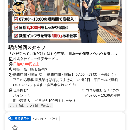
駅内巡回スタッフ
「ただ立っているだけ」はもう卒業。 日本一の保安ノウハウを身につけ
て、 街の安心を支えるプロになりませんか？✨
株式会社イコー保安サービス
日給8,100円以上
神奈川県川崎市高津区
勤務時間・曜日: ⏰ 【勤務時間・曜日】 07:00～13:00（実働6h）※
平日のみ勤務 ※残業はほぼありません！ ✅ 週3日～平日のみで勤務
OK！ ✅ シフト自由・自己申告制 ✅ 午前...
仕事内容: ━━━━━━━━━━━━━━━ ✨ ココが推せる！7つの
ポイント ✨ ━━━━━━━━━━━━━━━ ✅ 07:00～13:00の短時
間で高収入！ ✅ 日給8,100円をしっかり...
シフト自由
シフト制
昇給あり
アルバイト・パート