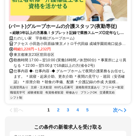
(パート)グループホームの介護スタッフ(夜勤専従)
＜経験3年以上の方募集！タブレット記録で業務スムーズ◎定年なしで
長く稼げる夜勤専従＞「経験を活かして、効率よく高収入を得たい」 そ
たのしい家 宇奈根(グループホーム)
んなあなたに最適なお仕事です。週1回から、無理なくしっかり稼ぎま
アクセス 小田急小田原線/東京メトロ千代田線 成城学園前南口徒歩約
せんか？
30分、東急大井町線 二子玉川西口徒歩約31分、東急田園都市線 二子
時給1,228円～1,232円
玉川西口徒歩約31分 東急バス「宇奈根ハンカチ公園」から徒歩約2分
東京都東京23区世田谷区
勤務時間 17:00～翌10:00 (実働16時間／休憩60分) ＊事業所により異
なる ＊22:00～翌5:00まで18歳以上の方(省令2号)
仕事内容 ◆- 仕事内容 -◆ グループホームで夜間介護業務をお任せし
ます。 ＊就寝・起床介助、更衣介助 ＊夜間の見守り・巡回（安否確
認） ＊排泄介助 ＊朝食の準備、配膳 ＊介護記録の作成 大規模...
社員登用あり
主婦・主夫歓迎
60代も応募可
資格取得支援あり
フリーター歓迎
職場見学可
経験者歓迎
有資格者歓迎
研修あり
ブランクOK
交通費支給
シフト制
前へ
次へ
1
2
3
4
5
この条件の新着求人を受け取る