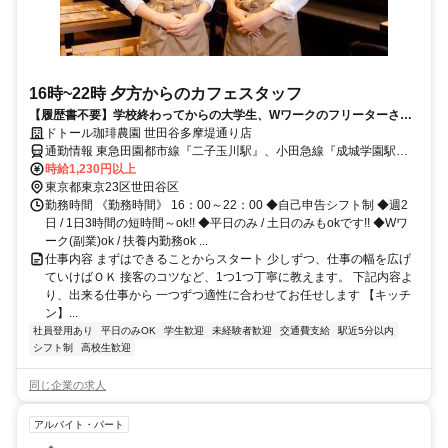
16時~22時 夕方からのカフェスタッフ
【履歴書不要】学校終わってからの大学生、Wワークのフリーターさん
活躍中 週2日/1日3h～ok 授業やサークルとの両立応援◎バイトデビュー
ドトール珈琲農園 世田谷多摩堤通り店
も
通勤情報 東急田園都市線『二子玉川駅』、小田急線『成城学園駅』
からバス12分（徒歩25分）
時給1,230円以上
東京都東京23区世田谷区
勤務時間 《勤務時間》 16：00～22：00 ◆自己申告シフト制 ◆週2
日 / 1日3時間の短時間～ok!! ◆平日のみ / 土日のみもokです!! ◆Wワ
ーク(副業)ok / 扶養内勤務ok ...
仕事内容 まずはできることからスタート 少しずつ、仕事の幅を広げ
ていけばＯＫ 接客のコツなど、1つ1つ丁寧に教えます。 下記内容よ
り、出来る仕事から 一つずつ適性に合わせてお任せします 【キッチ
ン】...
社員登用あり
平日のみOK
学生歓迎
未経験者歓迎
交通費支給
駅近5分以内
シフト制
高校生歓迎
同じ企業の求人
アルバイト・パート