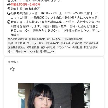
交通・アクセス 南武線/久地駅/徒歩5分
時給1,500円～2,000円
神奈川県川崎市多摩区
勤務時間詳細 月～金：16:00～22:00 土：13:00～22:00 ◇週1日・１
コマ（１時間）～勤務OK ◇シフト自己申告制 働き方はあなた次第！
仕事内容 ＜未経験OK！個別塾講師募集＞ 小学生～高校生を対象に個
別指導をお願いします。 英語・国語・数学・理科・社会など得意な
科目のみでOK！ 担当学年も選択OK！「小学生を担当したい」等もご
相談可...
業界未経験者歓迎
扶養内勤務OK
週1日からOK
1日4時間以内OK
主婦・主夫歓迎
フリーター歓迎
平日のみOK
学生歓迎
経験不問
未経験者歓迎
交通費全額支給
経験者歓迎
有資格者歓迎
ブランクOK
長期歓迎
駅近5分以内
週2・3日からOK
シフト制
週4日以上OK
業務委託