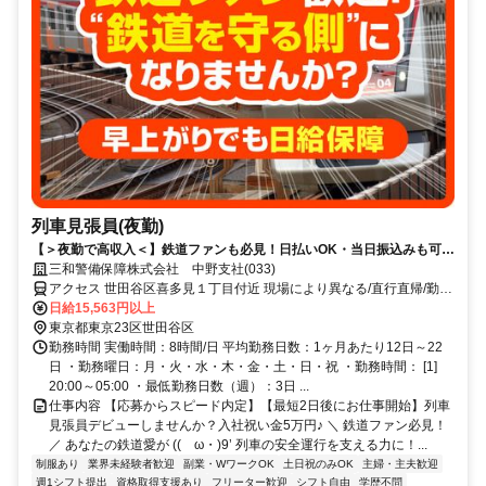
列車見張員(夜勤)
【＞夜勤で高収入＜】鉄道ファンも必見！日払いOK・当日振込みも可能
♪
三和警備保障株式会社 中野支社(033)
アクセス 世田谷区喜多見１丁目付近 現場により異なる/直行直帰/勤務
地相談可 ■電話面接■来社不要
日給15,563円以上
東京都東京23区世田谷区
勤務時間 実働時間：8時間/日 平均勤務日数：1ヶ月あたり12日～22
日 ・勤務曜日：月・火・水・木・金・土・日・祝 ・勤務時間： [1]
20:00～05:00 ・最低勤務日数（週）：3日 ...
仕事内容 【応募からスピード内定】【最短2日後にお仕事開始】列車
見張員デビューしませんか？入社祝い金5万円♪ ＼ 鉄道ファン必見！
／ あなたの鉄道愛が ((ゝω・)9’ 列車の安全運行を支える力に！...
制服あり
業界未経験者歓迎
副業・WワークOK
土日祝のみOK
主婦・主夫歓迎
週1シフト提出
資格取得支援あり
フリーター歓迎
シフト自由
学歴不問