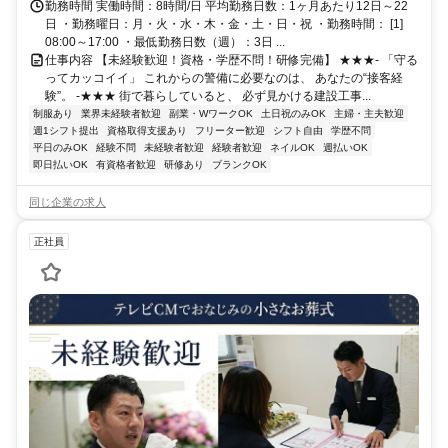
勤務時間 実働時間：8時間/日 平均勤務日数：1ヶ月あたり12日～22
日 ・勤務曜日：月・火・水・木・金・土・日・祝 ・勤務時間： [1]
08:00～17:00 ・最低勤務日数（週）：3日 ...
仕事内容 【未経験歓迎！資格・学歴不問！研修完備】 ★★★- 「守る
ってカッコイイ」 これからの警備に必要なのは、 あなたの“接客経
験”。 -★★★ 街で暮らしていると、 必ず見かける建設工事...
制服あり
業界未経験者歓迎
副業・WワークOK
土日祝のみOK
主婦・主夫歓迎
週1シフト提出
資格取得支援あり
フリーター歓迎
シフト自由
学歴不問
平日のみOK
経験不問
未経験者歓迎
経験者歓迎
ネイルOK
週払いOK
即日払いOK
有資格者歓迎
研修あり
ブランクOK
同じ企業の求人
正社員