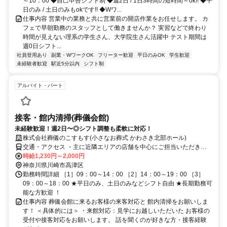
～10：00 ◆自己申告シフト制 ◆週2日 / 1日3時間の短時間～ok!! ◆平
日のみ / 土日のみもokです!! ◆Wワ...
仕事内容 営業中の業務と共に営業前の開店作業をお任せします。 カ
フェで早朝勤務のスタッフとして働きませんか？ 実習などで終わり
時間が見えない理系の学生さん、大学院生さん活躍中 テスト期間は
週0日シフト...
社員登用あり
副業・WワークOK
フリーター歓迎
平日のみOK
学生歓迎
未経験者歓迎
駅近5分以内
シフト制
アルバイト・パート
接客・館内清掃(葬儀会館)
未経験歓迎！週2日〜◎シフト調整も柔軟に対応！
株式会社葬儀のこすもす(小さなお葬式 かわさき北部ホール)
交通・アクセス ・主に近隣エリアの店舗を中心にご担当いただきま
す。※別エリアでの勤務も発生することがございます。・原則として
時給1,230円～2,000円
転居を伴う配属・異動は行いませんのでご安心ください。弊社ホール
神奈川県川崎市高津区
についてはHPを御覧ください。※市内にあるいくつかの店舗に行く
勤務時間詳細 ［1］09：00～14：00 ［2］14：00～19：00 ［3］
可能性があります（店舗所属では現状ございません）
09：00～18：00 ★平日のみ、土日のみなどシフト自由 ★長期勤務可
能な方歓迎 ！
仕事内容 葬儀会館に来るお客様の来客対応と 館内清掃をお願いしま
す！ ＜具体的には＞ ・来館対応：見学にお越しいただいた お客様の
受付や接客対応をお願いします。 話を聞くのが好きな方・接客経験