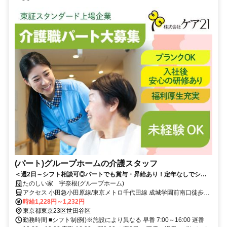
(パート)グループホームの介護スタッフ
＜週2日～シフト相談可◎パートでも賞与・昇給あり！定年なしでシニ
アも活躍中＞東証スタンダード上場企業だから安心。少人数制で一人ひ
たのしい家 宇奈根(グループホーム)
とりに寄り添えるグループホーム
アクセス 小田急小田原線/東京メトロ千代田線 成城学園前南口徒歩約
30分、東急大井町線 二子玉川西口徒歩約31分、東急田園都市線 二子
時給1,228円～1,232円
玉川西口徒歩約31分 東急バス「宇奈根ハンカチ公園」から徒歩約2分
東京都東京23区世田谷区
勤務時間 ■シフト制(例)※施設により異なる 早番 7:00～16:00 遅番