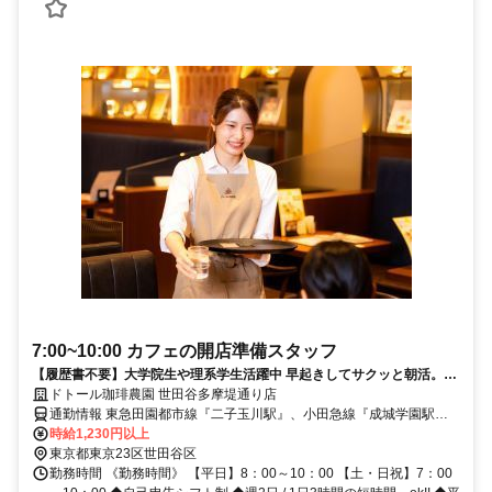
7:00~10:00 カフェの開店準備スタッフ
【履歴書不要】大学院生や理系学生活躍中 早起きしてサクッと朝活。効
率よく稼げてプライベートも充実 wワーク大歓迎 短時間勤務ok
ドトール珈琲農園 世田谷多摩堤通り店
通勤情報 東急田園都市線『二子玉川駅』、小田急線『成城学園駅』
からバス12分（徒歩25分）
時給1,230円以上
東京都東京23区世田谷区
勤務時間 《勤務時間》 【平日】8：00～10：00 【土・日祝】7：00