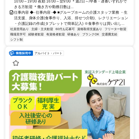
10:00～19:00 夜勤 16:00～翌9:00 ＊週2日～/早番・遅番いずれかで
きる方歓迎 ＊働き方や勤務日数は...
仕事内容 ◆- 仕事内容 -◆ ■グループホームの介護スタッフ業務 ・生
活支援、身体介護(食事作り、入浴、排せつ介助)、レクリエーション
・介護記録の作成(タブレットで簡単記入) ※食事作りは買い出し...
社員登用あり
主婦・主夫歓迎
60代も応募可
資格取得支援あり
フリーター歓迎
職場見学可
経験者歓迎
有資格者歓迎
研修あり
ブランクOK
交通費支給
シフト制
アルバイト・パート