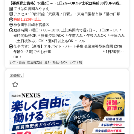
【要保育士資格】✨週2日～・1日2h～OK✨✅土祝は時給30円UP✅残業
少なめ✅お休み調整可✅ブランク歓迎
てりは保育園みやまえ
アクセス: JR南武線「武蔵溝ノ口駅」・東急田園都市線「溝の口駅」
下車 南口2番バスのりば 川崎市バス（溝18）「鷲ヶ峰営業所」行
時給1,226円以上
→ 「とのした橋」下車 徒歩1分
神奈川県川崎市宮前区
勤務時間・曜日: 7:00～18:30 上記時間内で週2日～、1日2h～OK ＊
短時間勤務OK ＊扶養控除内OK ＊午前のみ・午後のみOK ＊平日のみ
（土日祝休み）OK ＊週4日以上もOK ＊フル...
仕事内容: 【新着】アルバイト・パート募集 企業主導型保育園 (対象
年齢0～2歳)でのお仕事 ----------------------------------------- ＊1日2時間～
OK！...
シフト自由
交通費支給
週2・3日からOK
シフト制
業務委託