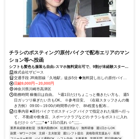
チラシのポスティング/原付バイクで配布エリアのマン
ション等へ投函
シフトも髪色も服装も自由♪スマホ無料貸出可で、9割が未経験スタート
です☆
株式会社ザピース
交通手段 JR南部線「久地駅」徒歩5分 ◆無料貸し出しの原付バイク
通勤OK ◆自転車通勤もOK 【最寄り駅】 ・ＪＲ南武線「久地駅」
日給9,000円～20,000円
神奈川県川崎市高津区
勤務時間 稼働日は自由。 ┗週1日だけちょこっと働きたい方も、 週5
日ガッツリ稼ぎたい方もOK。 ※参考目安。 《在籍スタッフさんの働
き方例》 09:00～19:00の時間帯の中で、 8h程度を配布...
仕事内容 ■原付バイクでポスティング バイクで指定された場所へ行っ
て、 不動産や飲食店、スポーツクラブなどの チラシをポストに入れ
るだけ☆ ☆*:;;;;;;:*★* 1日の流れ ☆*:;;;;;...
業界未経験者歓迎
扶養内勤務OK
社員登用あり
無料研修
週1日からOK
副業・WワークOK
主婦・主夫歓迎
週1シフト提出
資格取得支援あり
長期
フリーター歓迎
バイク通勤OK
シフト自由
大量募集
学歴不問
即日勤務OK