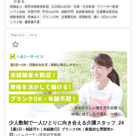
がある...
制服あり
業界未経験者歓迎
土日祝のみOK
主婦・主夫歓迎
フリーター歓迎
シフト自由
学歴不問
平日のみOK
経験不問
未経験者歓迎
交通費全額支給
経験者歓迎
研修あり
ブランクOK
交通費支給
長期歓迎
週2・3日からOK
シフト制
履歴書不要
アルバイト・パート
少人数制で一人ひとりに向き合える介護スタッフ_24
【週1日～相談可✨｜未経験◎】ブランクOK｜家庭的な雰囲気✨
ハイムガーデン世田谷宇奈根