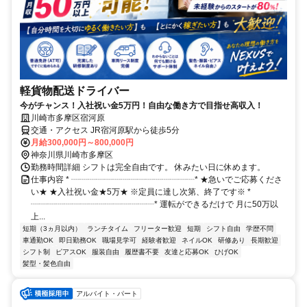
軽貨物配送ドライバー
今がチャンス！入社祝い金5万円！自由な働き方で目指せ高収入！
川崎市多摩区宿河原
交通・アクセス JR宿河原駅から徒歩5分
月給300,000円～800,000円
神奈川県川崎市多摩区
勤務時間詳細 シフトは完全自由です。 休みたい日に休めます。
仕事内容 * ┈┈┈┈┈┈┈┈┈┈┈┈┈┈┈* ★急いでご応募くださ
い★ ★入社祝い金★5万★ ※定員に達し次第、終了です※ *
┈┈┈┈┈┈┈┈┈┈┈┈┈┈┈* 運転ができるだけで 月に50万以
上...
短期（3ヵ月以内）
ランチタイム
フリーター歓迎
短期
シフト自由
学歴不問
車通勤OK
即日勤務OK
職場見学可
経験者歓迎
ネイルOK
研修あり
長期歓迎
シフト制
ピアスOK
服装自由
履歴書不要
友達と応募OK
ひげOK
髪型・髪色自由
アルバイト・パート