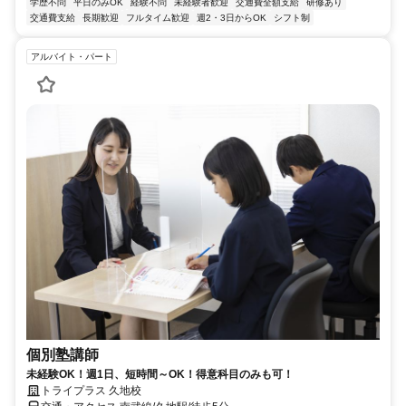
学歴不問
平日のみOK
経験不問
未経験者歓迎
交通費全額支給
研修あり
交通費支給
長期歓迎
フルタイム歓迎
週2・3日からOK
シフト制
アルバイト・パート
個別塾講師
未経験OK！週1日、短時間～OK！得意科目のみも可！
トライプラス 久地校