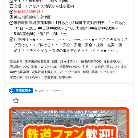
テイケイ株式会社 川崎支社[69]
交通・アクセス 久地駅から徒歩圏内
日給15,500円以上
神奈川県川崎市高津区
勤務時間詳細 実働時間：1日あたり8時間 平均勤務日数：1ヶ月あた
り4日 〜 20日 ■■日勤■■8:00～17:00(実働8h) ■■夜勤■■20:00～
5:00(実働8h) ＊週1日～OK ＊土...
仕事内容 ⭐★・‥…―━…‥・‥…━―…‥・★⭐ ＊スグ決まる！ス
グ働ける！スグ稼げる！＊ ＊安心・安定・安全！成長・充実・満
足！＊ ＊テイケイなら希望の働き方がきっと叶う＊ ⭐★・‥…
―━…‥・‥…...
制服あり
業界未経験者歓迎
短期（3ヵ月以内）
扶養内勤務OK
社員登用あり
週1日からOK
副業・WワークOK
土日祝のみOK
主婦・主夫歓迎
週1シフト提出
60代も応募可
資格取得支援あり
フリーター歓迎
短期
早朝
シフト自由
学歴不問
平日のみOK
学生歓迎
経験不問
アルバイト・パート