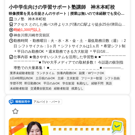
小中学生向けの学習サポート塾講師 神木本町校
映像授業を見る生徒さんのサポート｜授業は無いので未経験でも安心｜
WEB面接/1回｜週2日～OK｜履歴書不要｜応募後はフォームに1分で回
コノ塾 神木本町校
答｜1分単位で給与支給｜WワークOK｜私服勤務｜有給休暇あり｜定時
アクセス とのした橋バス停よりスグ/溝の口駅より徒歩25分/津田山駅
退社
より徒歩25分
時給1,300円以上
神奈川県川崎市宮前区
勤務時間 ・勤務曜日：火・水・木・金・土 ・最低勤務日数（週）：2
日 シフトサイクル：1ヶ月 ＊シフトサイクルは1ヵ月 ＊希望シフト制
＊平日のみ勤務OK ＊週末勤務できる方大歓迎 ＊平日/16:...
仕事内容 ★働きやすいシステムを活用した学習塾★ ■￣￣￣￣￣￣￣
￣￣￣￣￣￣￣■ TVや大手メディアでの取材多数！ 今話題の個別指
導塾での大量募集！ ■＿＿＿＿＿＿＿＿＿＿＿＿＿＿■ ―――――...
業界未経験者歓迎
ランチタイム
扶養内勤務OK
副業・WワークOK
1日4時間以内OK
土日祝のみOK
主婦・主夫歓迎
フリーター歓迎
シフト自由
学歴不問
即日勤務OK
平日のみOK
学生歓迎
転勤なし
経験不問
英語
未経験者歓迎
交通費全額支給
経験者歓迎
残業なし
アルバイト・パート