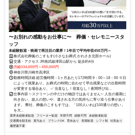
〜お別れの感動をお仕事に〜 葬儀・セレモニースタ
ッフ
未経験歓迎・映画で再注目の業界！1年目で平均年収450万円～
株式会社葬儀のこすもす(小さなお葬式 かわさき北部ホール)
交通・アクセス JR南武線津田山駅から 徒歩約4分
月給334,000円～450,000円
神奈川県川崎市高津区
勤務時間詳細 総労働時間：1ヶ月あたり172時間 9：00～18：00 ※日
によって残業あり。お葬式の時間に合わせて早出残業などの出勤時間
が変更する場合あり。 ✅ 当直なし！宿直なし！夜間呼び出...
仕事内容 ✨スクリーンの中だけの物語ではありません✨ 人生の最期に
向き合い、故人の想いや、遺される方の気持ちに寄り添う仕事があり
ます。 弊社、葬儀のこすもすでは、「100人いれば100通りの想い」
を大...
業界未経験者歓迎
フリーター歓迎
学歴不問
経験不問
未経験者歓迎
交通費全額支給
賞与あり
ブランクOK
育休あり
長期歓迎
シフト制
社割あり
履歴書不要