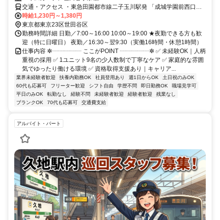
交通・アクセス ・東急田園都市線二子玉川駅発 「成城学園前西口」
「調布駅南口」行きバス15分 「下宿」バス停下車徒歩10分 ・小田急
時給1,230円～1,380円
小田原線成城学園前駅発 「二子玉川駅」行きバス8分 「下宿」バス停
東京都東京23区世田谷区
下車徒歩10分 ・小田急小田原線 狛江駅発 「宇奈根」行きバス10分
勤務時間詳細 日勤／7:00～16:00 10:00～19:00 ★夜勤できる方も歓
「交通安全センター前」バス停下車 徒歩2分 ■バイク通勤可(駐車場完
迎（特に日曜日） 夜勤／16:30～翌9:30（実働16時間・休憩1時間）
備) ※営業所によって異なります。気になる際は遠慮なくご連絡くだ
仕事内容 ✼┈┈┈┈┈ ここがPOINT ┈┈┈┈┈✼ ✅ 未経験OK｜人柄
さい。
重視の採用 ✅ 1ユニット9名の少人数制で丁寧なケア ✅ 家庭的な雰囲
気でゆったり働ける環境 ✅ 資格取得支援あり｜キャリア...
業界未経験者歓迎
扶養内勤務OK
社員登用あり
週1日からOK
土日祝のみOK
60代も応募可
フリーター歓迎
シフト自由
学歴不問
即日勤務OK
職場見学可
平日のみOK
転勤なし
経験不問
未経験者歓迎
経験者歓迎
残業なし
ブランクOK
70代も応募可
交通費支給
アルバイト・パート