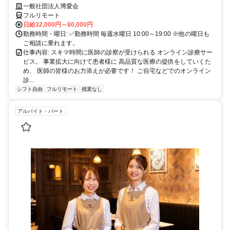
業務
一般社団法人博愛会
フルリモート
日給32,000円～80,000円
勤務時間・曜日: ✅勤務時間 毎週水曜日 10:00～19:00 ※他の曜日も
ご相談に乗れます。
仕事内容: スキマ時間に医師の診察が受けられる オンライン診療サー
ビス。 事業拡大に向けて患者様に 高品質な医療の提供をしていくた
め、 医師の皆様のお力添えが必要です！ ご自宅などでのオンライン
診...
シフト自由
フルリモート
残業なし
アルバイト・パート