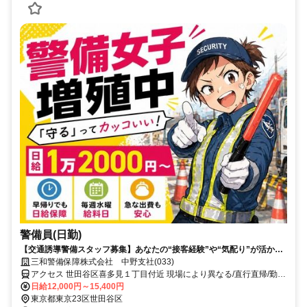
警備員(日勤)
【交通誘導警備スタッフ募集】あなたの“接客経験”や“気配り”が活かせ
ます！
三和警備保障株式会社 中野支社(033)
アクセス 世田谷区喜多見１丁目付近 現場により異なる/直行直帰/勤務
地相談可 ■電話面接■来社不要
日給12,000円～15,400円
東京都東京23区世田谷区