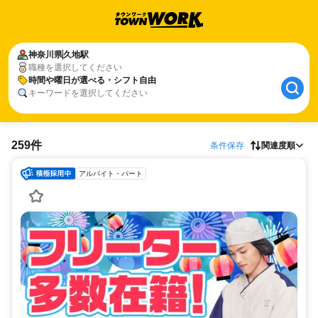
神奈川県
久地駅
職種を選択してください
時間や曜日が選べる・シフト自由
キーワードを選択してください
259件
条件保存
関連度順
アルバイト・パート