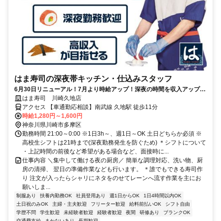
はま寿司の深夜帯キッチン・仕込みスタッフ
6月30日リニューアル！7月より時給アップ！深夜の時間を収入アップ
に！フリーター多数活躍中♪高収入を目指せる環境です！
はま寿司 川崎久地店
アクセス 【車通勤応相談】南武線 久地駅 徒歩11分
時給1,280円～1,600円
神奈川県川崎市多摩区
勤務時間 21:00～0:00 ※1日3h～、週1日～OK 土日どちらか必須 ※
高校生シフトは21時まで(深夜勤務発生を防ぐため) ＊シフトについて
・上記時間の前後など希望がある場合など、面接時に...
仕事内容 ＼集中して働ける夜の厨房／ 簡単な調理対応、洗い物、厨
房の清掃、 翌日の準備作業なども行います。 ＊誰でもできる寿司作
り 注文が入ったらシャリにネタをのせてレーンへ流す作業を主にお
願いしま...
制服あり
扶養内勤務OK
社員登用あり
週1日からOK
1日4時間以内OK
土日祝のみOK
主婦・主夫歓迎
フリーター歓迎
給料前払いOK
シフト自由
学歴不問
学生歓迎
未経験者歓迎
経験者歓迎
夜間
研修あり
ブランクOK
交通費支給
まかないあり
長期歓迎