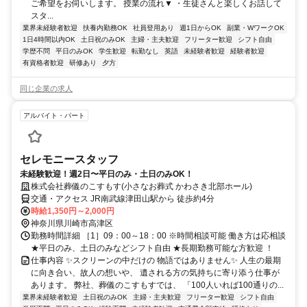
ご希望をお伺いします。 授業の流れ▼ ・生徒さんと楽しくお話して
スタ...
業界未経験者歓迎
扶養内勤務OK
社員登用あり
週1日からOK
副業・WワークOK
1日4時間以内OK
土日祝のみOK
主婦・主夫歓迎
フリーター歓迎
シフト自由
学歴不問
平日のみOK
学生歓迎
転勤なし
英語
未経験者歓迎
経験者歓迎
有資格者歓迎
研修あり
夕方
同じ企業の求人
アルバイト・パート
セレモニースタッフ
未経験歓迎！週2日〜平日のみ・土日のみOK！
株式会社葬儀のこすもす(小さなお葬式 かわさき北部ホール)
交通・アクセス JR南武線津田山駅から 徒歩約4分
時給1,350円～2,000円
神奈川県川崎市高津区
勤務時間詳細 ［1］09：00～18：00 ※時間相談可能 働き方は応相談
★平日のみ、土日のみなどシフト自由 ★長期勤務可能な方歓迎 ！
仕事内容 ✨スクリーンの中だけの 物語ではありません✨ 人生の最期
に向き合い、故人の想いや、 遺される方の気持ちに寄り添う仕事が
あります。 弊社、葬儀のこすもすでは、 「100人いれば100通りの...
業界未経験者歓迎
土日祝のみOK
主婦・主夫歓迎
フリーター歓迎
シフト自由