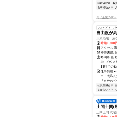
経験者歓迎
有
食事補助あり
同じ企業の求人
アルバイト・パ
自由度が
大衆酒場 酒
時給1,30
アクセス 
神奈川県川
時間帯 昼 
4h～OK 
13時での勤
仕事情報 
コト煮込ん
「自分のペ
社員登用あり
まかないあり
土間土間(
土間土間 武蔵