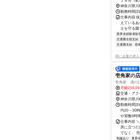
１８分（駅
神奈川県川
勤務時間詳細
仕事内容 
えているあ
士を守る園で
業界未経験者歓
交通費全額支給
交通費支給
昼
同じ企業の求人
壱角家の店
壱角家 溝の
月給250,0
交通・アク
神奈川県川
勤務時間詳細
均20～3
や実働6時間
仕事内容 
房に立つだ
でなく、 売
制服あり
業界