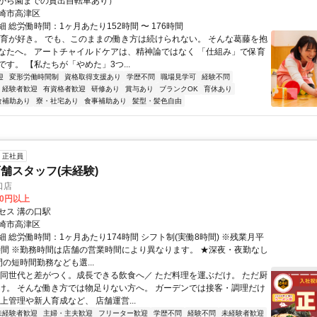
から園までの貸出自転車あり）
崎市高津区
 総労働時間：1ヶ月あたり152時間 〜 176時間
保育が好き。 でも、このままの働き方は続けられない。 そんな葛藤を抱
なたへ。 アートチャイルドケアは、精神論ではなく 「仕組み」で保育
す。 【私たちが「やめた」3つ...
迎
変形労働時間制
資格取得支援あり
学歴不問
職場見学可
経験不問
経験者歓迎
有資格者歓迎
研修あり
賞与あり
ブランクOK
育休あり
食補助あり
寮・社宅あり
食事補助あり
髪型・髪色自由
正社員
舗スタッフ(未経験)
口店
00円以上
セス 溝の口駅
崎市高津区
 総労働時間：1ヶ月あたり174時間 シフト制(実働8時間) ※残業月平
0時間 ※勤務時間は店舗の営業時間により異なります。 ★深夜・夜勤なし
の短時間勤務なども選...
＼同世代と差がつく。成長できる飲食へ／ ただ料理を運ぶだけ。 ただ厨
け。 そんな働き方では物足りない方へ。 ガーデンでは接客・調理だけ
上管理や新人育成など、 店舗運営...
未経験者歓迎
主婦・主夫歓迎
フリーター歓迎
学歴不問
経験不問
未経験者歓迎