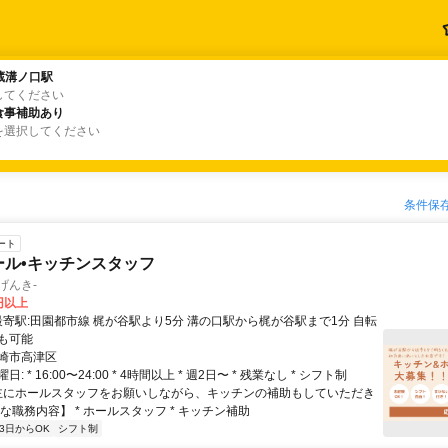
蔵溝ノ口駅
蔵溝ノ口駅
してください
食事補助あり
食事補助あり
を選択してください
条件保
ート
ール•キッチンスタッフ
げんき-
0円以上
も可能
崎市高津区
: * 16:00〜24:00 * 4時間以上 * 週2日〜 * 残業なし * シフト制
 主にホールスタッフをお願いしながら、キッチンの補助もしていただき
な職務内容】 * ホールスタッフ * キッチン補助
3日からOK
シフト制