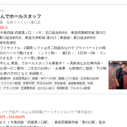
ート
さんでホールスタッフ
青葉 丸井ファミリー溝口店
5円以上
ＪＲ南武線 武蔵溝ノ口〔ＪＲ〕北口徒歩約4分、東急田園都市線 溝の口
東口徒歩約5分、東急大井町線 溝の口〔東急線〕東口徒歩約5分
崎市高津区
シフトサイクル：2週間 シフトは月二回提出なので プライベートとの両
分のペースで働けます。 ＜シフト制＞ ・週2日～、1日3h～OK ・ラン
きる方 ・ディナー帯に勤務で...
「牛たん 青葉」でホールスタッフを募集中！ ＜具体的なお仕事内容＞ ・
・お席へのご案内・ご注文のお伺い ・お食事、お飲物のご提供・下げ物
お席の片付け など 未経験ス...
内勤務OK
社員登用あり
副業・WワークOK
隔週シフト提出
土日祝のみOK
フリーター歓迎
学歴不問
平日のみOK
学生歓迎
未経験者歓迎
午前
方
ブランクOK
交通費支給
まかないあり
長期歓迎
フルタイム歓迎
ルドケア坂戸くれよん保育園(アートチャイルドケア株式会社)
00円～334,000円
セス ＪＲ南武線「武蔵溝ノ口駅」・東急田園都市線「溝の口駅」徒歩