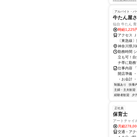
アルバイト・パ
牛たん屋
仙台 牛たん 
時給1,22
アクセス 
〔東急線〕
神奈川県川
勤務時間 
立も可！自
チ帯に勤務で
仕事内容 
開店準備 
・お会計 ・
制服あり
扶養
主婦・主夫歓迎
経験者歓迎
夕
正社員
保育士
アートチャイ
月給278,0
交通・アク