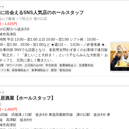
ート
に出会えるSNS人気店のホールスタッフ
呑んで飯食って蛙之介 溝の口店
円～1,625円
溝の口駅から徒歩3分
崎市高津区
 平日 13:00～翌1:00 土日 10:00～翌1:00 シフト例：10:00～
7:00～翌1:00、20:00～翌1:00など ★週1日～、1日3h～／終電考慮 ★...
● 仕事内容 SNSでも話題となり、老若男女問わず多くのお客様で連日賑
「蛙之介」！ 「楽しいこと大好き！」という子ならみんな大歓迎！ お
タッフと、元気に楽しく働きたい...
副業・WワークOK
土日祝のみOK
学生歓迎
食費補助あり
交通費支給
シフト制
昼食補助あり
食事補助あり
髪型・髪色自由
ート
き居酒屋【ホールスタッフ】
口
円～1,400円
線 高津駅 徒歩6分
崎市高津区