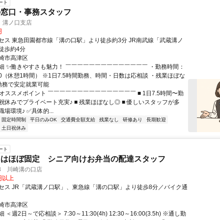
ート
の窓口・事務スタッフ
 溝ノ口支店
円
セス 東急田園都市線「溝の口駅」より徒歩約3分 JR南武線「武蔵溝ノ
徒歩約4分
崎市高津区
細 ✨働きやすさも魅力！ ￣￣￣￣￣￣￣￣￣￣￣￣￣￣ ・勤務時間：
7:00（休憩1時間） ※1日7.5時間勤務、時間・日数は応相談 ・残業ほぼな
勤務で安定就業可能
オススメポイント ￣￣￣￣￣￣￣￣￣￣￣￣￣￣￣ ■ 1日7.5時間〜勤
日祝休みでプライベート充実♪ ■ 残業ほぼなし◎ ■ 優しいスタッフが多
場環境♪ ✅具体的...
固定時間制
平日のみOK
交通費全額支給
残業なし
研修あり
長期歓迎
土日祝休み
ート
トはほぼ固定 シニア向けお弁当の配達スタッフ
3 川崎溝の口店
0円以上
セス JR「武蔵溝ノ口駅」、東急線「溝の口駅」より徒歩8分／バイク通
崎市高津区
＜週2日～で応相談＞ 7:30～11:30(4h) 12:30～16:00(3.5h) ※通し勤