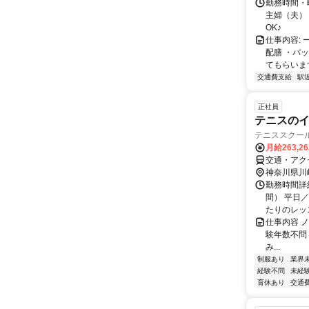
勤務時間・曜
主婦（夫）
OK♪
仕事内容:
配膳 ・バ
てもらいま
交通費支給
駅
正社員
テニスのイ
テニススクー
月給263,2
交通・アク
神奈川県川
勤務時間詳
間） 平日／
たりのレッス
仕事内容 ノア
験年数不問
み...
制服あり
業界
経験不問
未経
育休あり
交通