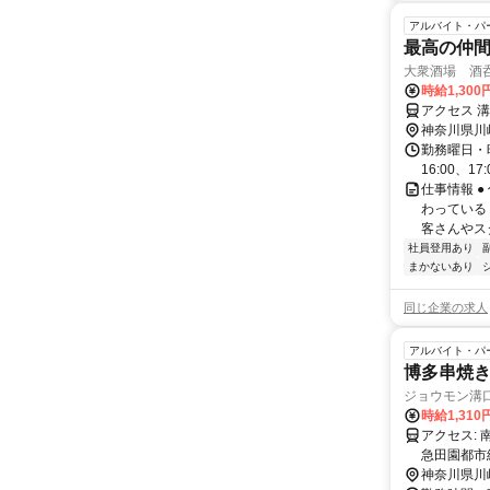
アルバイト・パ
最高の仲間
大衆酒場 酒
時給1,300
アクセス 
神奈川県川
勤務曜日・時間
16:00、1
仕事情報 
わっている
客さんやス
社員登用あり
まかないあり
同じ企業の求人
アルバイト・パ
博多串焼
ジョウモン溝
時給1,310
アクセス: 南武線 武蔵溝ノ口駅 徒歩4分 東急田園都市線 溝の口駅 徒歩4分 東
急田園都市
神奈川県川