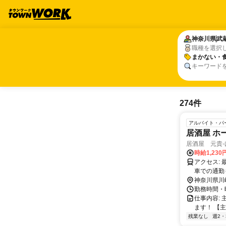
神奈川県
神奈川県
武
武
職種を選択
まかない・
まかない・
キーワード
274件
アルバイト・パ
居酒屋 ホ
居酒屋 元貴-
時給1,23
アクセス: 最寄駅:田園都市線 梶が谷駅より5分 溝の口駅から梶が谷駅まで1分 自転
車での通勤
神奈川県川
勤務時間・曜日
仕事内容:
ます！ 【主
残業なし
週2・