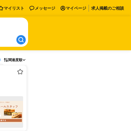
マイリスト
メッセージ
マイページ
求人掲載のご相談
存
関連度順