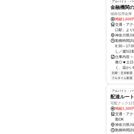
アルバイト・パ
金融機関
城南信用金庫
時給1,600
交通・アク
口駅」より
神奈川県川
勤務時間詳
8:30～1
し／週5日
仕事内容 ✨
務◎ ■ 土
く、温かい職
主婦・主夫歓迎
フルタイム歓迎
アルバイト・パ
配達ルー
宅配クック12
時給1,30
交通・アク
勤OK
神奈川県川
勤務時間詳細 