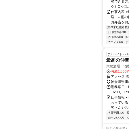
務できる方
クもOK ◎..
仕事内容 
迎！⭐ 雨
お弁当をお届
業界未経験者歓
土日祝のみOK
平日のみOK
転
ブランクOK
ま
アルバイト・パ
最高の仲間
大衆酒場 酒
時給1,300
アクセス 
神奈川県川
勤務曜日・時間
16:00、1
仕事情報 
わっている
客さんやス
社員登用あり
まかないあり
同じ企業の求人