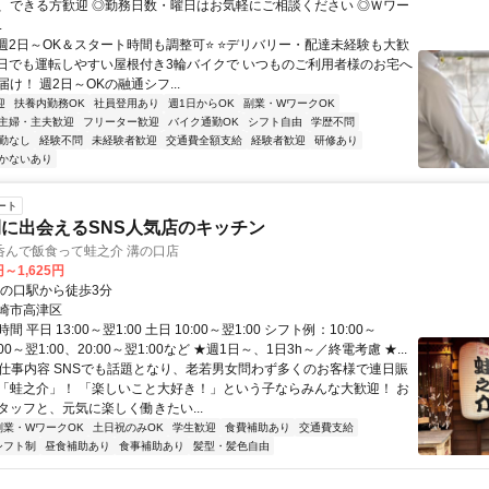
、できる方歓迎 ◎勤務日数・曜日はお気軽にご相談ください ◎Ｗワー
.
⭐週2日～OK＆スタート時間も調整可⭐ ⭐デリバリー・配達未経験も大歓
の日でも運転しやすい屋根付き3輪バイクで いつものご利用者様のお宅へ
け！ 週2日～OKの融通シフ...
迎
扶養内勤務OK
社員登用あり
週1日からOK
副業・WワークOK
主婦・主夫歓迎
フリーター歓迎
バイク通勤OK
シフト自由
学歴不問
勤なし
経験不問
未経験者歓迎
交通費全額支給
経験者歓迎
研修あり
かないあり
ート
に出会えるSNS人気店のキッチン
呑んで飯食って蛙之介 溝の口店
円～1,625円
溝の口駅から徒歩3分
崎市高津区
 平日 13:00～翌1:00 土日 10:00～翌1:00 シフト例：10:00～
7:00～翌1:00、20:00～翌1:00など ★週1日～、1日3h～／終電考慮 ★...
● 仕事内容 SNSでも話題となり、老若男女問わず多くのお客様で連日賑
「蛙之介」！ 「楽しいこと大好き！」という子ならみんな大歓迎！ お
タッフと、元気に楽しく働きたい...
副業・WワークOK
土日祝のみOK
学生歓迎
食費補助あり
交通費支給
シフト制
昼食補助あり
食事補助あり
髪型・髪色自由