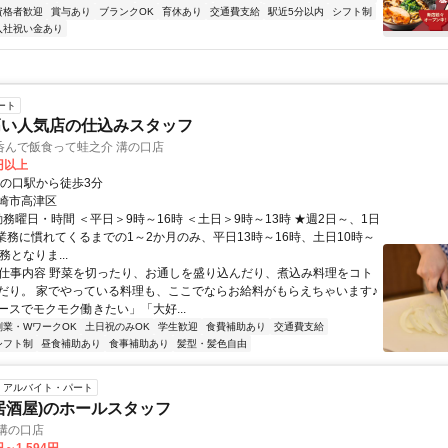
資格者歓迎
賞与あり
ブランクOK
育休あり
交通費支給
駅近5分以内
シフト制
入社祝い金あり
ート
高い人気店の仕込みスタッフ
呑んで飯食って蛙之介 溝の口店
0円以上
溝の口駅から徒歩3分
崎市高津区
勤務曜日・時間 ＜平日＞9時～16時 ＜土日＞9時～13時 ★週2日～、1日
※業務に慣れてくるまでの1～2か月のみ、平日13時～16時、土日10時～
務となりま...
● 仕事内容 野菜を切ったり、お通しを盛り込んだり、煮込み料理をコト
だり。 家でやっている料理も、ここでならお給料がもらえちゃいます♪
ースでモクモク働きたい」「大好...
副業・WワークOK
土日祝のみOK
学生歓迎
食費補助あり
交通費支給
シフト制
昼食補助あり
食事補助あり
髪型・髪色自由
アルバイト・パート
居酒屋)のホールスタッフ
溝の口店