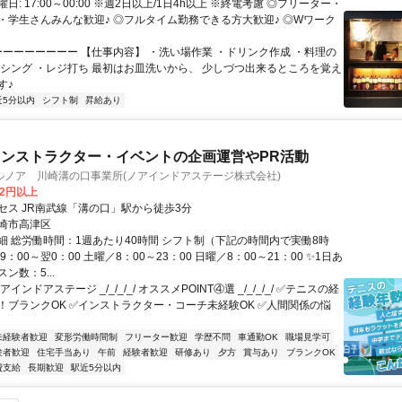
日: 17:00～00:00 ※週2日以上/1日4h以上 ※終電考慮 ◎フリーター・
・学生さんみんな歓迎♪ ◎フルタイム勤務できる方大歓迎♪ ◎Wワーク
 ーーーーーーーー 【仕事内容】 ・洗い場作業 ・ドリンク作成 ・料理の
ッシング ・レジ打ち 最初はお皿洗いから、 少しづつ出来るところを覚え
す♪
近5分以内
シフト制
昇給あり
ンストラクター・イベントの企画運営やPR活動
ルノア 川崎溝の口事業所(ノアインドアステージ株式会社)
62円以上
セス JR南武線「溝の口」駅から徒歩3分
崎市高津区
細 総労働時間：1週あたり40時間 シフト制（下記の時間内で実働8時
9：00～翌0：00 土曜／8：00～23：00 日曜／8：00～21：00 ✨1日あ
ン数：5...
インドアステージ _/_/_/_/ オススメPOINT④選 _/_/_/_/ ✅テニスの経
！ブランクOK ✅インストラクター・コーチ未経験OK ✅人間関係の悩
未経験者歓迎
変形労働時間制
フリーター歓迎
学歴不問
車通勤OK
職場見学可
験者歓迎
住宅手当あり
午前
経験者歓迎
研修あり
夕方
賞与あり
ブランクOK
費支給
長期歓迎
駅近5分以内