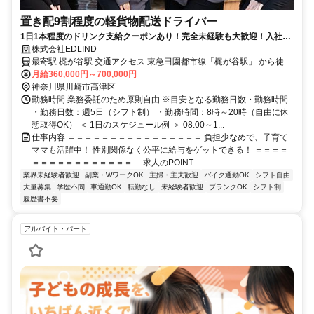
置き配9割程度の軽貨物配送ドライバー
1日1本程度のドリンク支給クーポンあり！完全未経験も大歓迎！入社3
ヶ月以内に90％が月50万円を達成しています。
株式会社EDLIND
最寄駅 梶が谷駅 交通アクセス 東急田園都市線「梶が谷駅」 から徒歩
月給360,000円～700,000円
4分 ●転勤なし ●車・バイク通勤OK
神奈川県川崎市高津区
勤務時間 業務委託のため原則自由 ※目安となる勤務日数・勤務時間
・勤務日数：週5日（シフト制） ・勤務時間：8時～20時（自由に休
憩取得OK） ＜ 1日のスケジュール例 ＞ 08:00～1...
仕事内容 ＝＝＝＝＝＝＝＝＝＝＝＝＝＝＝＝ 負担少なめで、子育て
ママも活躍中！ 性別関係なく公平に給与をゲットできる！ ＝＝＝＝
＝＝＝＝＝＝＝＝＝＝＝＝ …求人のPOINT…………………………...
業界未経験者歓迎
副業・WワークOK
主婦・主夫歓迎
バイク通勤OK
シフト自由
大量募集
学歴不問
車通勤OK
転勤なし
未経験者歓迎
ブランクOK
シフト制
履歴書不要
アルバイト・パート