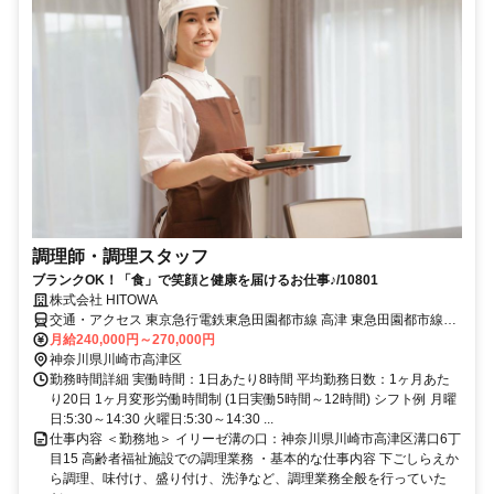
調理師・調理スタッフ
ブランクOK！「食」で笑顔と健康を届けるお仕事♪/10801
株式会社 HITOWA
交通・アクセス 東京急行電鉄東急田園都市線 高津 東急田園都市線
『高津』駅より徒歩約15分
月給240,000円～270,000円
神奈川県川崎市高津区
勤務時間詳細 実働時間：1日あたり8時間 平均勤務日数：1ヶ月あた
り20日 1ヶ月変形労働時間制 (1日実働5時間～12時間) シフト例 月曜
日:5:30～14:30 火曜日:5:30～14:30 ...
仕事内容 ＜勤務地＞ イリーゼ溝の口：神奈川県川崎市高津区溝口6丁
目15 高齢者福祉施設での調理業務 ・基本的な仕事内容 下ごしらえか
ら調理、味付け、盛り付け、洗浄など、調理業務全般を行っていた