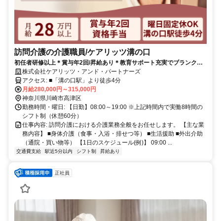
訪問介護の介護職員/ケアリッツ溝の口
初任者研修以上＊賞与年2回/昇給あり＊教育サポート充実でブランクが
あっても安心です♪大手ならではの手厚い福利厚生も魅力◎
株式会社ケアリッツ・アンド・パートナーズ
アクセス: ■「溝の口駅」より徒歩4分
月給280,000円～315,000円
神奈川県川崎市高津区
勤務時間・曜日: 【日勤】08:00～19:00 ※上記時間内で実働8時間の
シフト制（休憩60分）
仕事内容: 訪問介護における介護業務全般をお任せします。 【主な業
務内容】 ■身体介護（食事・入浴・排せつ等） ■生活援助 ■外出介助
（通院・買い物等） 【1日のスケジュール(例)】 09:00 ...
交通費支給
駅近5分以内
シフト制
昇給あり
正社員