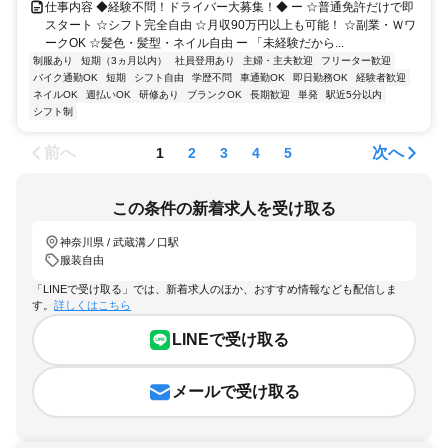
仕事内容 ◆経験不問！ドライバー大募集！◆ ー ☆普通免許だけで即
スタート ☆シフト完全自由 ☆月収90万円以上も可能！ ☆副業・Ｗワ
ークOK ☆髪色・髪型・ネイル自由 ー 「未経験だから...
制服あり
短期（3ヵ月以内）
社員登用あり
主婦・主夫歓迎
フリーター歓迎
バイク通勤OK
短期
シフト自由
学歴不問
車通勤OK
即日勤務OK
経験者歓迎
ネイルOK
週払いOK
研修あり
ブランクOK
長期歓迎
単発
駅近5分以内
シフト制
前へ
次へ
1
2
3
4
5
この条件の新着求人を受け取る
神奈川県 / 武蔵溝ノ口駅
服装自由
「LINEで受け取る」では、新着求人のほか、おすすめ情報なども配信しま
す。
詳しくはこちら
LINEで受け取る
メールで受け取る