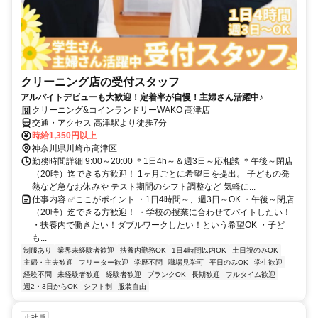
クリーニング店の受付スタッフ
アルバイトデビューも大歓迎！定着率が自慢！主婦さん活躍中♪
クリーニング&コインランドリーWAKO 高津店
交通・アクセス 高津駅より徒歩7分
時給1,350円以上
神奈川県川崎市高津区
勤務時間詳細 9:00～20:00 ＊1日4h～＆週3日～応相談 ＊午後～閉店
（20時）迄できる方歓迎！ 1ヶ月ごとに希望日を提出。 子どもの発
熱など急なお休みや テスト期間のシフト調整など 気軽に...
仕事内容 ✅ここがポイント ・1日4時間～、週3日～OK ・午後～閉店
（20時）迄できる方歓迎！ ・学校の授業に合わせてバイトしたい！
・扶養内で働きたい！ダブルワークしたい！という希望OK ・子ど
も...
制服あり
業界未経験者歓迎
扶養内勤務OK
1日4時間以内OK
土日祝のみOK
主婦・主夫歓迎
フリーター歓迎
学歴不問
職場見学可
平日のみOK
学生歓迎
経験不問
未経験者歓迎
経験者歓迎
ブランクOK
長期歓迎
フルタイム歓迎
週2・3日からOK
シフト制
服装自由
正社員