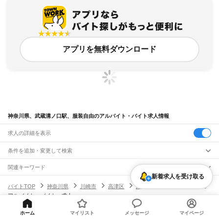
アプリを無料ダウンロード
神奈川県、武蔵溝ノ口駅、服装自由のアルバイト・バイト求人情報
求人の詳細を表示
条件を追加・変更して検索
市区町村を追加・変更
関連キーワード
新着求人を受け取る
完全在宅ワーク 全国
シール貼り 在宅
現在地周辺
ガチャガチャ
犬カフェ
神奈川県
駅を追加・変更
バイトTOP
神奈川県
川崎市
高津区
武蔵溝ノ口駅
服装自由の
神奈川県
すべて
アルバイト・バイト・求人
横浜市
すべて
職種を追加・変更
JR東海道本線(東京～熱海)
鶴見区
神奈川区
西区
中区
南区
保土ケ谷区
磯子区
金沢区
港北区
戸塚区
港南区
川崎駅
横浜駅
戸塚駅
大船駅
藤沢駅
辻堂駅
茅ケ崎駅
平塚駅
大磯駅
二宮駅
国府津駅
飲食・フードサービス
旭区
緑区
瀬谷区
栄区
泉区
青葉区
都筑区
ホーム
マイリスト
メッセージ
マイページ
特徴を追加・変更
鴨宮駅
小田原駅
早川駅
根府川駅
真鶴駅
湯河原駅