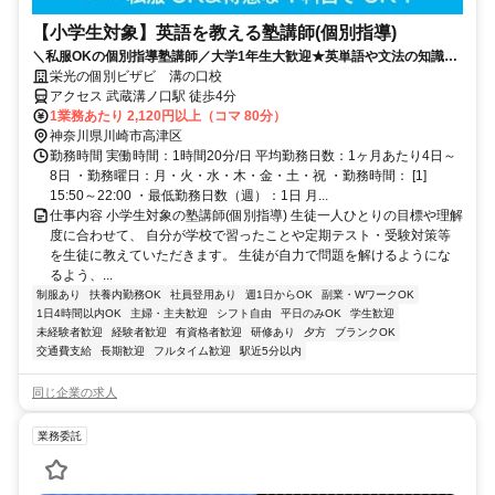
【小学生対象】英語を教える塾講師(個別指導)
＼私服OKの個別指導塾講師／大学1年生大歓迎★英単語や文法の知識を
活かそう♪教えることが好きな方歓迎！
栄光の個別ビザビ 溝の口校
アクセス 武蔵溝ノ口駅 徒歩4分
1業務あたり 2,120円以上（コマ 80分）
神奈川県川崎市高津区
勤務時間 実働時間：1時間20分/日 平均勤務日数：1ヶ月あたり4日～
8日 ・勤務曜日：月・火・水・木・金・土・祝 ・勤務時間： [1]
15:50～22:00 ・最低勤務日数（週）：1日 月...
仕事内容 小学生対象の塾講師(個別指導) 生徒一人ひとりの目標や理解
度に合わせて、 自分が学校で習ったことや定期テスト・受験対策等
を生徒に教えていただきます。 生徒が自力で問題を解けるようにな
るよう、...
制服あり
扶養内勤務OK
社員登用あり
週1日からOK
副業・WワークOK
1日4時間以内OK
主婦・主夫歓迎
シフト自由
平日のみOK
学生歓迎
未経験者歓迎
経験者歓迎
有資格者歓迎
研修あり
夕方
ブランクOK
交通費支給
長期歓迎
フルタイム歓迎
駅近5分以内
同じ企業の求人
業務委託