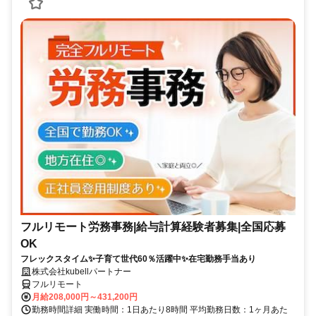
フルリモート労務事務|給与計算経験者募集|全国応募
OK
フレックスタイム✨子育て世代60％活躍中✨在宅勤務手当あり
株式会社kubellパートナー
フルリモート
月給208,000円～431,200円
勤務時間詳細 実働時間：1日あたり8時間 平均勤務日数：1ヶ月あた