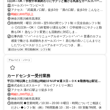
1日3h～OK！学校や本業終わりにサクッと働ける気楽なガールズバーで
す♪簡単な接客メインで気軽に働ける融通の利くお店！
ガールズバー ワンピース
アクセス: 「武蔵溝ノ口駅」徒歩3分 「溝の口駅」徒歩3分 こんなとこ
ろからも通いやすいです♪ 東急田園都市線「溝の口駅」徒歩3分、 JR
時給2,800円以上
南武線「武蔵溝ノ口駅」徒歩3分、 東急田園都市線「二子玉川駅」や
神奈川県川崎市高津区
JR「川崎駅」からもアクセス良好！
勤務時間・曜日: 20:00～翌5:00の間でシフト制 ☆完全自由シフト制
☆ ◎/1日3h～OK！ ◎終電帰り/遅出もOK！ ◎学校帰りにサクッと勤
務もOK！ 急なシフト変更にも流動的に対応しま...
仕事内容: °˖°˖✧°˖✧☆リニューアルオープン☆✧°˖✧°˖✧ 普通のカフェ
感覚で働ける 未経験向きガールズバー！ 居心地の良いこじんまりと
したワンピースが リニューアルオープンにつき、 新...
週1日からOK
即日勤務OK
シフト制
アルバイト・パート
カードセンター受付業務
平日17時以降と土日祝は時給10％UP★週３日～ＯＫ★勤務地は駅近の
マルイ店舗内 ★
株式会社エポスカード マルイファミリー溝口
アクセス 溝の口駅より徒歩３分
時給1,280円以上
神奈川県川崎市高津区
勤務時間 ◆営業時間／10:30～20:00 ※曜日・時間についてご相談く
ださい ◆シフト制 （例）7時間勤務 10：30～19：00 実働7時間、休