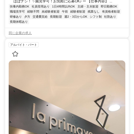
ほぼナシ！ ✨園見学可！お気軽に応募OK♪ ー 【仕事内容】 ...
扶養内勤務OK
社員登用あり
1日4時間以内OK
主婦・主夫歓迎
即日勤務OK
職場見学可
経験不問
未経験者歓迎
午前
経験者歓迎
残業なし
有資格者歓迎
研修あり
夕方
交通費支給
長期歓迎
週2・3日からOK
シフト制
社割あり
長期休暇あり
同じ企業の求人
アルバイト・パート