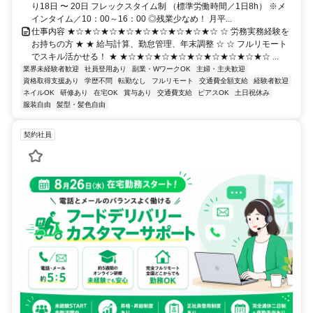
り18日 〜 20日 フレックスタイム制 （標準労働時間／1日8h） ※メ
インタイム／10：00～16：00 ◎残業少なめ！ 月平...
仕事内容 ★☆★☆★☆★☆★☆★☆★☆★☆★☆ ☆ 労務実務経験を
お持ちの方 ★ ★ 給与計算、勤怠管理、年末調整 ☆ ☆ フルリモート
でスキル活かせる！ ★ ★☆★☆★☆★☆★☆★☆★☆★☆★☆ ...
業界未経験者歓迎
社員登用あり
副業・WワークOK
主婦・主夫歓迎
資格取得支援あり
学歴不問
転勤なし
フルリモート
交通費全額支給
経験者歓迎
ネイルOK
研修あり
在宅OK
賞与あり
交通費支給
ピアスOK
土日祝休み
服装自由
髪型・髪色自由
契約社員