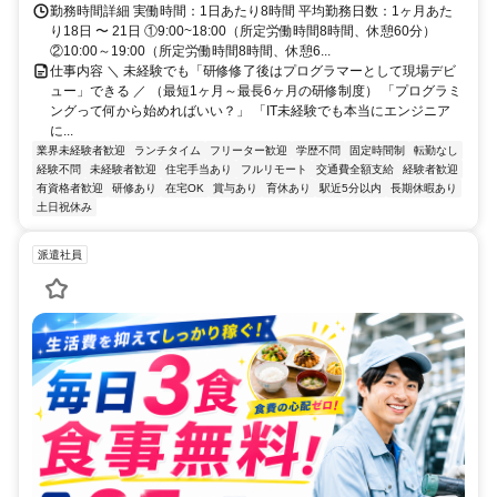
勤務時間詳細 実働時間：1日あたり8時間 平均勤務日数：1ヶ月あた
り18日 〜 21日 ①9:00~18:00（所定労働時間8時間、休憩60分）
②10:00～19:00（所定労働時間8時間、休憩6...
仕事内容 ＼ 未経験でも「研修修了後はプログラマーとして現場デビ
ュー」できる ／ （最短1ヶ月～最長6ヶ月の研修制度） 「プログラミ
ングって何から始めればいい？」 「IT未経験でも本当にエンジニア
に...
業界未経験者歓迎
ランチタイム
フリーター歓迎
学歴不問
固定時間制
転勤なし
経験不問
未経験者歓迎
住宅手当あり
フルリモート
交通費全額支給
経験者歓迎
有資格者歓迎
研修あり
在宅OK
賞与あり
育休あり
駅近5分以内
長期休暇あり
土日祝休み
派遣社員