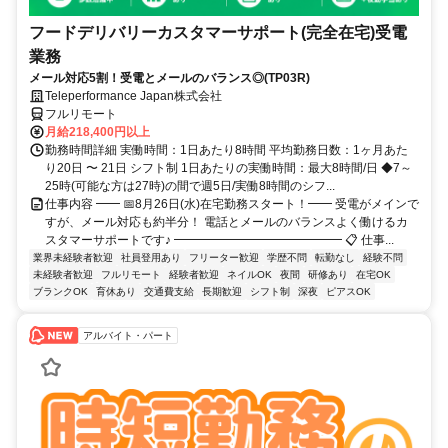
フードデリバリーカスタマーサポート(完全在宅)受電
業務
メール対応5割！受電とメールのバランス◎(TP03R)
Teleperformance Japan株式会社
フルリモート
月給218,400円以上
勤務時間詳細 実働時間：1日あたり8時間 平均勤務日数：1ヶ月あた
り20日 〜 21日 シフト制 1日あたりの実働時間：最大8時間/日 ◆7～
25時(可能な方は27時)の間で週5日/実働8時間のシフ...
仕事内容 ━━ 📅8月26日(水)在宅勤務スタート！━━ 受電がメインで
すが、メール対応も約半分！ 電話とメールのバランスよく働けるカ
スタマーサポートです♪ ━━━━━━━━━━━━━━ 📋 仕事...
業界未経験者歓迎
社員登用あり
フリーター歓迎
学歴不問
転勤なし
経験不問
未経験者歓迎
フルリモート
経験者歓迎
ネイルOK
夜間
研修あり
在宅OK
ブランクOK
育休あり
交通費支給
長期歓迎
シフト制
深夜
ピアスOK
アルバイト・パート