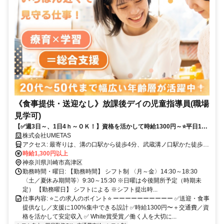
《食事提供・送迎なし》放課後デイの児童指導員(職場
見学可)
【✅週3日～、1日4ｈ～ＯＫ！】資格を活かして時給1300円～⭐平日14
時半～18時半勤務メイン〈駅徒歩5分の好立地！〉
株式会社UMETAS
アクセス: 最寄りは、溝の口駅から徒歩4分、武蔵溝ノ口駅かた徒歩4
分、渋谷から25分
時給1,300円以上
神奈川県川崎市高津区
勤務時間・曜日: 【勤務時間】 シフト制 〈月～金〉14:30～18:30
〈土／夏休み期間等〉9:30～15:30 ※日曜は今後開所予定（時期未
定） 【勤務曜日】 シフトによる ※シフト提出時...
仕事内容: ⭐この求人のポイント⭐ ーーーーーーーーーー ✅送迎・食事
提供なし／支援に100%集中できる設計 ✅時給1300円〜＋交通費／資
格を活かして安定収入 ✅ White賞受賞／働く人を大切に...