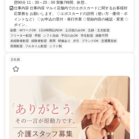
憩90分 11：30～20：00 実働7時間、休憩...
仕事内容 仕事内容 マルイ店舗内でのエポスカードに関するお客様対
応業務を お願いします。 ◇エポスカードの説明（使い方・優待・ポ
イントなど） ◇お申込の受付・発行作業 ◇登録内容の確認・変更 ◇
ポイン...
副業・WワークOK
1日4時間以内OK
土日祝のみOK
主婦・主夫歓迎
フリーター歓迎
早朝
シフト自由
平日のみOK
学生歓迎
経験不問
未経験者歓迎
経験者歓迎
夜間
研修あり
夕方
ブランクOK
交通費支給
長期歓迎
フルタイム歓迎
シフト制
正社員