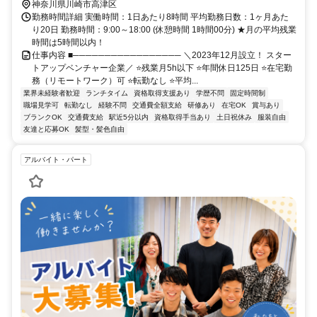
神奈川県川崎市高津区
勤務時間詳細 実働時間：1日あたり8時間 平均勤務日数：1ヶ月あた
り20日 勤務時間：9:00～18:00 (休憩時間 1時間00分) ★月の平均残業
時間は5時間以内！
仕事内容 ■───────────────── ＼2023年12月設立！ スター
トアップベンチャー企業／ ⭐残業月5h以下 ⭐年間休日125日 ⭐在宅勤
務（リモートワーク）可 ⭐転勤なし ⭐平均...
業界未経験者歓迎
ランチタイム
資格取得支援あり
学歴不問
固定時間制
職場見学可
転勤なし
経験不問
交通費全額支給
研修あり
在宅OK
賞与あり
ブランクOK
交通費支給
駅近5分以内
資格取得手当あり
土日祝休み
服装自由
友達と応募OK
髪型・髪色自由
アルバイト・パート