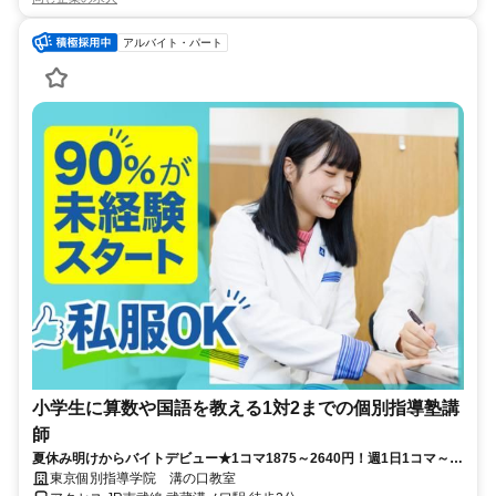
アルバイト・パート
小学生に算数や国語を教える1対2までの個別指導塾講
師
夏休み明けからバイトデビュー★1コマ1875～2640円！週1日1コマ～私
服でok◎
東京個別指導学院 溝の口教室