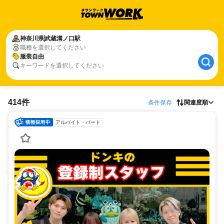
神奈川県
武蔵溝ノ口駅
職種を選択してください
服装自由
キーワードを選択してください
414件
条件保存
関連度順
アルバイト・パート