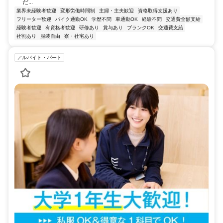
だ...
業界未経験者歓迎
変形労働時間制
主婦・主夫歓迎
資格取得支援あり
フリーター歓迎
バイク通勤OK
学歴不問
車通勤OK
経験不問
交通費全額支給
経験者歓迎
有資格者歓迎
研修あり
賞与あり
ブランクOK
交通費支給
社割あり
服装自由
寮・社宅あり
アルバイト・パート