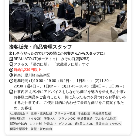
接客販売・商品管理スタッフ
楽しそうだったのでいつの間にかお客さんからスタッフに♪
BEAU ATOUT(ボーアトゥ) みぞの口店[8253]
アクセス 「溝の口駅」･「武蔵溝ノ口駅」すぐ
時給1,230円以上
神奈川県川崎市高津区
勤務時間 (1)10:00～19:00（週4日～、1日8h～） (2)11:30～
20:30（週4日～、1日8h～） (3)11:45～20:45（週4日～、1日8h～）
仕事内容 お客様にアドバイスをしながら商品を魅力を伝えるお仕事♪
お客様に商品をご案内したり、気に入ったものを見つけるお手伝いを
するお仕事です。 ご使用目的に合わせて最適な商品をご提案するた
め、お客様...
社員登用あり
主婦・主夫歓迎
フリーター歓迎
学生歓迎
未経験者歓迎
経験者歓迎
ネイルOK
研修あり
ブランクOK
交通費支給
フルタイム歓迎
駅近5分以内
シフト制
社割あり
ピアスOK
週4日以上OK
服装自由
ひげOK
留学生活躍中
髪型・髪色自由