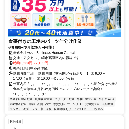
食事付きの工場内パーツ仕分け作業
✅食費0円で月収35万円可能！
株式会社Asset Business Human Capital
交通・アクセス 川崎市高津区内の職場です
時給1,900円～2,100円
神奈川県川崎市高津区
勤務時間詳細 【勤務時間（交替制／夜勤あり）】 ① 8:00～
17:00（日勤） ② 19:00～翌5:00（夜勤）
仕事内容 *+;.。。.;+*+;.。。.;+*+;.。。.;+*+;.。。.;+* 🌈 仕分け作業＆
食事完全無料＆月収35万円以上＝シンプルワークで高給！
*+;.。。.;+*+;.。。.;+*...
業界未経験者歓迎
無期雇用派遣
フリーター歓迎
早朝
学歴不問
平日のみOK
未経験者歓迎
午前
夜間
夕方
家賃無料
ブランクOK
交通費支給
長期歓迎
フルタイム歓迎
シフト制
深夜
長期休暇あり
ピアスOK
土日祝休み
契約社員