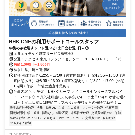
NHK ONEの利用サポートコールスタッフ
午後のみ歓迎★シフト選べる♪土日含む週3日～◎
エヌエイチケイ営業サービス株式会社
交通・アクセス 東京コンタクトセンター （ＮＨＫ ＯＮＥ）…「武蔵
溝ノ口駅」「溝の口駅」徒歩10分、「高津駅」徒歩9分
時給1,600円～1,800円
神奈川県川崎市高津区
勤務時間詳細 ①12:55～17:00（適宜休憩あり） ②12:55～18:00（適
宜休憩あり） ③8:55～13:00（適宜休憩あり） ④8:55～17:00（休憩
1時間＋午前・午後に適宜休憩あり）...
仕事内容 ＼＼ 安定！NHKグループ ／／ コールセンターのアルバイ
ト・パート◎ ８月入社可能な方の募集です！ ✅土日いずれか含む週3
日～！ ✅土日祝日は時給アップあり♪ ✅午後からの短時間勤務！ ...
業界未経験者歓迎
扶養内勤務OK
主婦・主夫歓迎
フリーター歓迎
学歴不問
固定時間制
学生歓迎
転勤なし
経験不問
未経験者歓迎
交通費全額支給
午前
経験者歓迎
ネイルOK
研修あり
夕方
ブランクOK
交通費支給
長期歓迎
フルタイム歓迎
同じ企業の求人