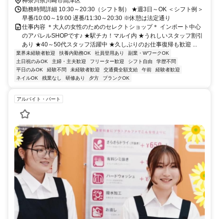
神奈川県川崎市高津区
勤務時間詳細 10:30～20:30（シフト制） ★週3日～OK ＜シフト例＞
早番/10:00～19:00 遅番/11:30～20:30 ※休憩は法定通り
仕事内容 ＊大人の女性のためのセレクトショップ＊ インポート中心
のアパレルSHOPです♪ ★駅チカ！マルイ内 ★うれしいスタッフ割引
あり ★40～50代スタッフ活躍中 ★久しぶりのお仕事復帰も歓迎 ...
業界未経験者歓迎
扶養内勤務OK
社員登用あり
副業・WワークOK
土日祝のみOK
主婦・主夫歓迎
フリーター歓迎
シフト自由
学歴不問
平日のみOK
経験不問
未経験者歓迎
交通費全額支給
午前
経験者歓迎
ネイルOK
残業なし
研修あり
夕方
ブランクOK
アルバイト・パート