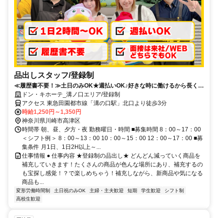
品出しスタッフ/登録制
≪履歴書不要！≫土日のみOK★週払いOK♪好きな時に働けるから長く続
けられる◎登録制スタッフ☆
ドン・キホーテ_溝ノ口エリア/登録制
アクセス 東急田園都市線「溝の口駅」北口より徒歩3分
時給1,250円～1,350円
神奈川県川崎市高津区
時間帯 朝、昼、夕方・夜 勤務曜日・時間 ■募集時間 8：00～17：00
＜シフト例＞ 8：00～13：00 10：00～15：00 12：00～17：00 ■募
集条件 月1日、1日2H以上～...
仕事情報 ● 仕事内容 ★登録制の品出し★ どんどん減っていく商品を
補充していきます！たくさんの商品が色んな場所にあり、補充するの
も宝探し感覚！？で楽しめちゃう！補充しながら、新商品や気になる
商品も...
変形労働時間制
土日祝のみOK
主婦・主夫歓迎
短期
学生歓迎
シフト制
高校生歓迎