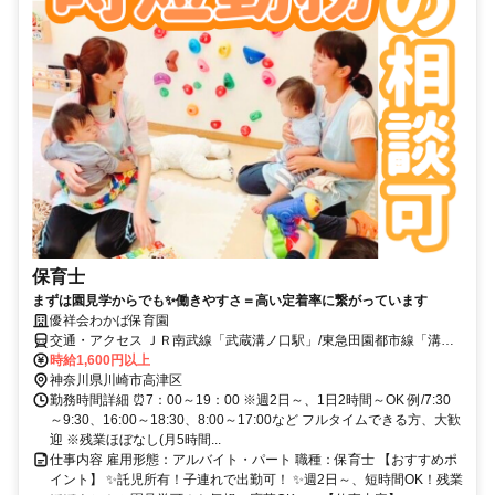
保育士
まずは園見学からでも✨働きやすさ＝高い定着率に繋がっています
優祥会わかば保育園
交通・アクセス ＪＲ南武線「武蔵溝ノ口駅」/東急田園都市線「溝の
口駅」から徒歩13分
時給1,600円以上
神奈川県川崎市高津区
勤務時間詳細 ⏰7：00～19：00 ※週2日～、1日2時間～OK 例/7:30
～9:30、16:00～18:30、8:00～17:00など フルタイムできる方、大歓
迎 ※残業ほぼなし(月5時間...
仕事内容 雇用形態：アルバイト・パート 職種：保育士 【おすすめポ
イント】 ✨託児所有！子連れで出勤可！ ✨週2日～、短時間OK！残業