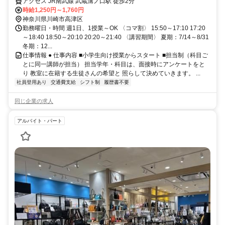
アクセス JR南武線 武蔵溝ノ口駅 徒歩2分
時給1,250円～1,760円
神奈川県川崎市高津区
勤務曜日・時間 週1日、1授業～OK 〈コマ割〉 15:50～17:10 17:20
～18:40 18:50～20:10 20:20～21:40 〈講習期間〉 夏期：7/14～8/31
冬期：12...
仕事情報 ● 仕事内容 ■小学生向け授業からスタート ■担当制（科目ご
とに同一講師が担当） 担当学年・科目は、面接時にアンケートをと
り 教室に在籍する生徒さんの希望と 照らして決めていきます。 ...
社員登用あり
交通費支給
シフト制
履歴書不要
同じ企業の求人
アルバイト・パート