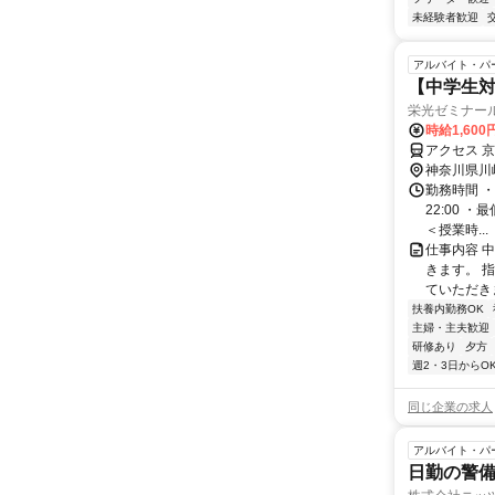
未経験者歓迎
アルバイト・パ
【中学生対
栄光ゼミナー
時給1,600
アクセス 
神奈川県川
勤務時間 ・
22:00 
＜授業時...
仕事内容 
きます。 
ていただき
扶養内勤務OK
主婦・主夫歓迎
研修あり
夕方
週2・3日からO
同じ企業の求人
アルバイト・パ
日勤の警