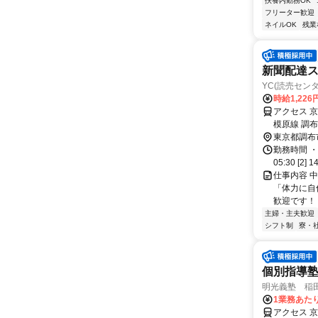
扶養内勤務OK
フリーター歓迎
ネイルOK
残業
新聞配達
YC(読売セン
時給1,22
アクセス 
模原線 調布
東京都調布
勤務時間 ・
05:30 [
仕事内容 
「体力に自
歓迎です！ 
主婦・主夫歓迎
シフト制
寮・
個別指導
明光義塾 稲田
1業務あたり 
アクセス 