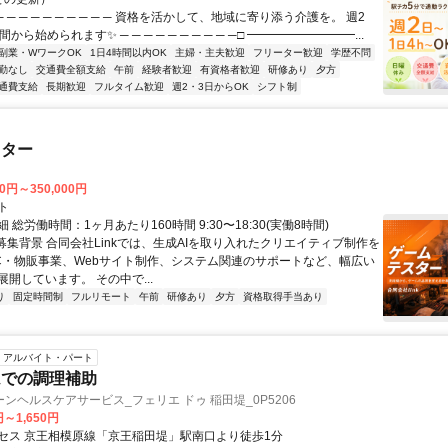
 ─ ─ ─ ─ ─ ─ ─ ─ ─ 資格を活かして、地域に寄り添う介護を。 週2
から始められます✨ ─ ─ ─ ─ ─ ─ ─ ─ ─ ─□ ━━━━━━━━━...
副業・WワークOK
1日4時間以内OK
主婦・主夫歓迎
フリーター歓迎
学歴不問
勤なし
交通費全額支給
午前
経験者歓迎
有資格者歓迎
研修あり
夕方
通費支給
長期歓迎
フルタイム歓迎
週2・3日からOK
シフト制
スター
00円～350,000円
ト
 総労働時間：1ヶ月あたり160時間 9:30〜18:30(実働8時間)
●募集背景 合同会社Linkでは、生成AIを取り入れたクリエイティブ制作を
C・物販事業、Webサイト制作、システム関連のサポートなど、幅広い
開しています。 その中で...
り
固定時間制
フルリモート
午前
研修あり
夕方
資格取得手当あり
アルバイト・パート
ムでの調理補助
ンヘルスケアサービス_フェリエ ドゥ 稲田堤_0P5206
円～1,650円
セス 京王相模原線「京王稲田堤」駅南口より徒歩1分