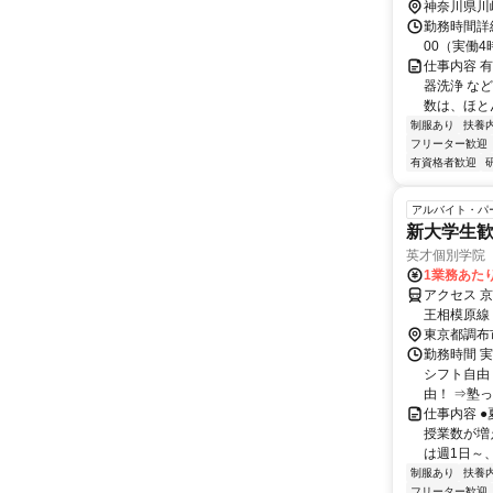
神奈川県川
勤務時間詳細
00（実働
仕事内容 
器洗浄 な
数は、ほとん
制服あり
扶養
フリーター歓迎
有資格者歓迎
アルバイト・パ
新大学生歓
英才個別学院
1業務あたり
アクセス 
王相模原線
東京都調布
勤務時間 実
シフト自由
由！ ⇒塾っ
仕事内容 
授業数が増
は週1日～、
制服あり
扶養
フリーター歓迎