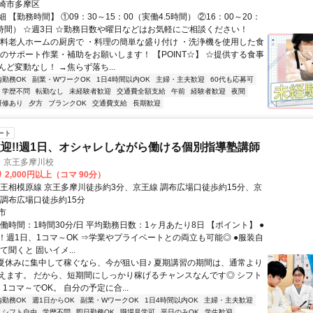
崎市多摩区
 【勤務時間】 ①09：30～15：00（実働4.5時間） ②16：00～20：
4時間） ☆週3日 ☆勤務日数や曜日などはお気軽にご相談ください！
有料老人ホームの厨房で ・料理の簡単な盛り付け ・洗浄機を使用した食
どのサポート作業・補助をお願いします！ 【POINT☆】 ☆提供する食事
ど変動なし！ →焦らず落ち...
内勤務OK
副業・WワークOK
1日4時間以内OK
主婦・主夫歓迎
60代も応募可
学歴不問
転勤なし
未経験者歓迎
交通費全額支給
午前
経験者歓迎
夜間
研修あり
夕方
ブランクOK
交通費支給
長期歓迎
ート
迎!!週1日、オシャレしながら働ける個別指導塾講師
 京王多摩川校
 2,000円以上（コマ 90分）
京王相模原線 京王多摩川徒歩約3分、京王線 調布広場口徒歩約15分、京
 調布広場口徒歩約15分
市
働時間：1時間30分/日 平均勤務日数：1ヶ月あたり8日 【ポイント】 ●
！週1日、1コマ～OK ⇒学業やプライベートとの両立も可能◎ ●服装自
て聞くと 固いイメ...
●夏休みに集中して稼ぐなら、今が狙い目♪ 夏期講習の期間は、通常より
えます。 だから、短期間にしっかり稼げるチャンスなんです◎ シフト
1コマ～でOK。 自分の予定に合...
内勤務OK
週1日からOK
副業・WワークOK
1日4時間以内OK
主婦・主夫歓迎
シフト自由
学歴不問
即日勤務OK
職場見学可
平日のみOK
学生歓迎