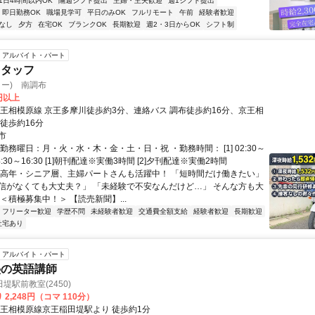
1日4時間以内OK
隔週シフト提出
主婦・主夫歓迎
週1シフト提出
即日勤務OK
職場見学可
平日のみOK
フルリモート
午前
経験者歓迎
なし
夕方
在宅OK
ブランクOK
長期歓迎
週2・3日からOK
シフト制
アルバイト・パート
スタッフ
ター) 南調布
6円以上
京王相模原線 京王多摩川徒歩約3分、連絡バス 調布徒歩約16分、京王相
徒歩約16分
市
勤務曜日：月・火・水・木・金・土・日・祝 ・勤務時間： [1] 02:30～
2] 14:30～16:30 [1]朝刊配達※実働3時間 [2]夕刊配達※実働2時間
中高年・シニア層、主婦パートさんも活躍中！ 「短時間だけ働きたい」
信がなくても大丈夫？」 「未経験で不安なんだけど…」 そんな方も大
＜積極募集中！＞ 【読売新聞】...
フリーター歓迎
学歴不問
未経験者歓迎
交通費全額支給
経験者歓迎
長期歓迎
社宅あり
アルバイト・パート
塾の英語講師
堤駅前教室(2450)
2,248円（コマ 110分）
京王相模原線京王稲田堤駅より 徒歩約1分