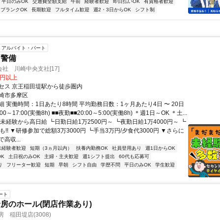
平日のみOK
交通費全額支給
午前
経験者歓迎
即日払いOK
有資格者歓迎
ブランクOK
長期歓迎
フルタイム歓迎
週2・3日からOK
シフト制
アルバイト・パート
・警備
社 川崎中央支社[17]
0円以上
セス 京王稲田堤駅から徒歩圏内
崎市多摩区
 実働時間：1日あたり8時間 平均勤務日数：1ヶ月あたり4日 〜 20日
00～17:00(実働8h) ■■夜勤■■20:00～5:00(実働8h) ＊週1日～OK ＊土...
未経験から高日給 ┗日勤日給1万2500円～ ┗夜勤日給1万4000円～ ┗
も!! ▼研修参加で総額3万3000円 ┗手当3万円/夕食代3000円 ▼さらに
高収...
未経験者歓迎
短期（3ヵ月以内）
扶養内勤務OK
社員登用あり
週1日からOK
K
土日祝のみOK
主婦・主夫歓迎
週1シフト提出
60代も応募可
り
フリーター歓迎
短期
早朝
シフト自由
学歴不問
平日のみOK
学生歓迎
ート
房のホール(閉店作業あり)
 稲田堤店(3008)