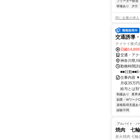
フリーター歓迎
研修あり
夕方
同じ企業の求人
交通誘導
テイケイ株式会
日給14,00
交通・アク
神奈川県川
勤務時間詳細
■■日勤■■8:
仕事内容 ▼
月収35万円
給与とは別で
制服あり
業界
副業・WワークO
資格取得支援あ
経験不問
アルバイト・パ
焼肉 七輪
炭火焼肉 七輪房