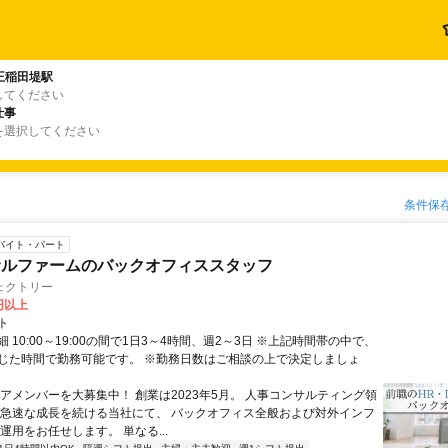
王稲田堤駅
してください
仕事
を選択してください
条件保
バイト・パート
サルファームのバックオフィススタッフ
ェクトリー
0円以上
ト
 10:00～19:00の間で1日3～4時間、週2～3日 ※上記時間帯の中で、
じた時間で勤務可能です。 ※勤務日数はご相談の上で決定しましょ
コアメンバーを大募集中！ 創業は2023年5月。 人事コンサルティング領
 急速な成長を続ける当社にて、 バックオフィス全般および対外インフ
運用をお任せします。 単なる...