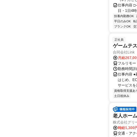
仕事内容 □─
日・1日4時間
扶養内勤務OK
平日のみOK
転
ブランクOK
交
正社員
ゲームテ
合同会社Link
月給267,0
フルリモー
勤務時間詳細
仕事内容 
はじめ、E
サービスを展
資格取得支援あ
土日祝休み
老人ホー
株式会社グリー
時給1,300
交通・アク