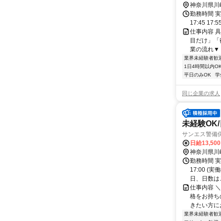
神奈川県川
勤務時間 実
17:45 17:
仕事内容 
目だけ」「
業の流れ▼ 
業界未経験者歓
1日4時間以内O
平日のみOK
学
同じ企業の求人
未経験OK
サンエス警備
日給13,50
神奈川県川
勤務時間 実
17:00 
日、日数はご
仕事内容 
格をお持ち
きたい方にお
業界未経験者歓