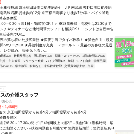
円
京王相模原線 京王稲田堤南口徒歩約8分、ＪＲ南武線 矢野口南口徒歩約
Ｒ南武線 稲田堤徒歩約12分 京王稲田堤駅より徒歩7分/車・バイク通勤
崎市多摩区
2:00～0:20 ＜週1日～/短時間OK！＞ ※18歳未満・高校生は21:30まで
ランチやディナーなど他時間帯のシフトも相談OK！ ・シフトは自己申告
活優先でOK...
深夜の落ち着いた接客業務 ★深夜手当でタイパ抜群！ ★髪色自由（規定
時間/WワークOK ★昇給制度が充実！ ＜ホール＞ ・最後のお客様の見送
、レジ締め、清掃 落ち着い...
内勤務OK
社員登用あり
週1日からOK
副業・WワークOK
1日4時間以内OK
主婦・主夫歓迎
フリーター歓迎
バイク通勤OK
短期
シフト自由
学歴不問
日のみOK
学生歓迎
転勤なし
未経験者歓迎
交通費全額支給
午前
ート
ビスの介護スタッフ
 徳心会
円～1,486円
セス 京王稲田堤駅から徒歩5分／稲田堤駅から徒歩5分
崎市多摩区
 ⏰8:30～17:30の間で1日4時間以上 ⭐週2日～勤務OK ⭐勤務時間・曜
にご相談ください ⭐扶養内勤務も可能です 契約更新期間：契約更新あり
との更新）