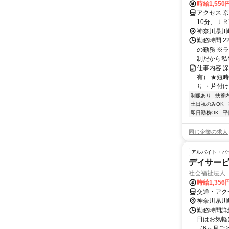
時給1,550
アクセス 
10分、Ｊ
OK！
神奈川県川
勤務時間 2
の勤務 ※
制だから私生
仕事内容 
有） ★短
り ・片付け
制服あり
扶養
土日祝のみOK
即日勤務OK
平
同じ企業の求人
アルバイト・パ
デイサー
社会福祉法人
時給1,356
交通・アク
神奈川県川
勤務時間詳細
日はお気軽
（6ヶ月ご