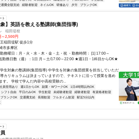
交通費全額支給
経験者歓迎
ネイルOK
研修あり
夕方
ブランクOK
ート
象】英語を教える塾講師(集団指導)
ル 稲田堤校
円～2,500円
京王稲田堤駅 徒歩1分
崎市多摩区
勤務曜日：月・火・水・木・金・土・祝 ・勤務時間： [1] 17:00～
・最低勤務日数（週）：1日 月～土/17:00～22:00 ★週1日・1科目からOK★
中学生対象の塾講師(集団指導) 中学生を対象の集団授業を担当していただ
指導カリキュラムは決まっていますので、テキストに沿って授業を進め
ます。 学校で学んだ内容や高校受験の...
社員登用あり
週1日からOK
副業・WワークOK
1日4時間以内OK
シフト自由
平日のみOK
学生歓迎
未経験者歓迎
経験者歓迎
有資格者歓迎
ブランクOK
交通費支給
長期歓迎
フルタイム歓迎
駅近5分以内
K
ート
備員