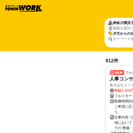
神奈川県
京
職種を選択
夕方からの
キーワード
612件
アル
人事コン
株式会社エフ
時給2,30
フルリモー
勤務時間詳細
ご希望に応
う。
仕事内容 
域において
ラの 整備・