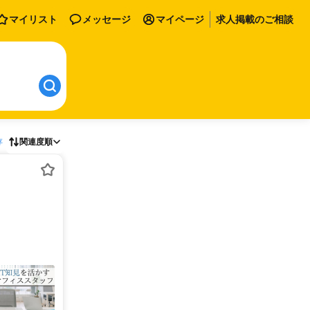
マイリスト
メッセージ
マイページ
求人掲載のご相談
存
関連度順