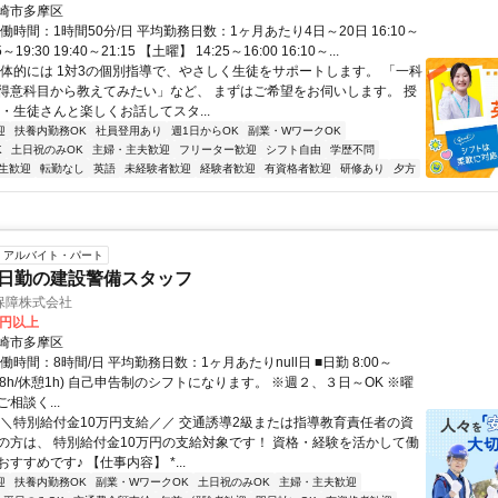
崎市多摩区
働時間：1時間50分/日 平均勤務日数：1ヶ月あたり4日～20日 16:10～
55～19:30 19:40～21:15 【土曜】 14:25～16:00 16:10～...
具体的には 1対3の個別指導で、やさしく生徒をサポートします。 「一科
得意科目から教えてみたい」など、 まずはご希望をお伺いします。 授
・生徒さんと楽しくお話してスタ...
迎
扶養内勤務OK
社員登用あり
週1日からOK
副業・WワークOK
K
土日祝のみOK
主婦・主夫歓迎
フリーター歓迎
シフト自由
学歴不問
生歓迎
転勤なし
英語
未経験者歓迎
経験者歓迎
有資格者歓迎
研修あり
夕方
アルバイト・パート
/日勤の建設警備スタッフ
保障株式会社
0円以上
崎市多摩区
働時間：8時間/日 平均勤務日数：1ヶ月あたりnull日 ■日勤 8:00～
(実働8h/休憩1h) 自己申告制のシフトになります。 ※週２、３日～OK ※曜
相談く...
＼＼特別給付金10万円支給／／ 交通誘導2級または指導教育責任者の資
の方は、 特別給付金10万円の支給対象です！ 資格・経験を活かして働
すすめです♪ 【仕事内容】 *...
迎
扶養内勤務OK
副業・WワークOK
土日祝のみOK
主婦・主夫歓迎