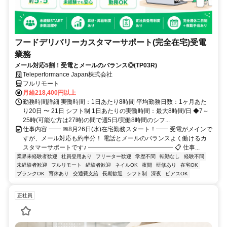
フードデリバリーカスタマーサポート(完全在宅)受電
業務
メール対応5割！受電とメールのバランス◎(TP03R)
Teleperformance Japan株式会社
フルリモート
月給218,400円以上
勤務時間詳細 実働時間：1日あたり8時間 平均勤務日数：1ヶ月あた
り20日 〜 21日 シフト制 1日あたりの実働時間：最大8時間/日 ◆7～
25時(可能な方は27時)の間で週5日/実働8時間のシフ...
仕事内容 ━━ 📅8月26日(水)在宅勤務スタート！━━ 受電がメインで
すが、メール対応も約半分！ 電話とメールのバランスよく働けるカ
スタマーサポートです♪ ━━━━━━━━━━━━━━ 📋 仕事...
業界未経験者歓迎
社員登用あり
フリーター歓迎
学歴不問
転勤なし
経験不問
未経験者歓迎
フルリモート
経験者歓迎
ネイルOK
夜間
研修あり
在宅OK
ブランクOK
育休あり
交通費支給
長期歓迎
シフト制
深夜
ピアスOK
正社員