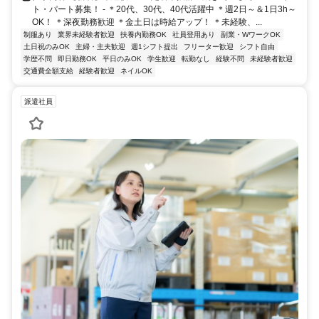
ト・パート募集！ - ＊20代、30代、40代活躍中 ＊週2日～＆1日3h～
OK！ ＊深夜勤務歓迎 ＊金土日は時給アップ！ ＊未経験、...
制服あり
業界未経験者歓迎
扶養内勤務OK
社員登用あり
副業・WワークOK
土日祝のみOK
主婦・主夫歓迎
週1シフト提出
フリーター歓迎
シフト自由
学歴不問
即日勤務OK
平日のみOK
学生歓迎
転勤なし
経験不問
未経験者歓迎
交通費全額支給
経験者歓迎
ネイルOK
派遣社員