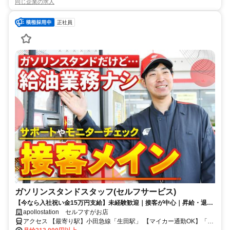
同じ企業の求人
正社員
ガソリンスタンドスタッフ(セルフサービス)
【今なら入社祝い金15万円支給】未経験歓迎｜接客が中心｜昇給・退職
金・各種手当が充実｜乙4資格をお持ちの方必見
apollostation セルフすがお店
アクセス 【最寄り駅】小田急線「生田駅」 【マイカー通勤OK】「菅