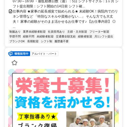
07:30～16:00 ・最低勤務日数（週）：5日 シフトサイクル：1ヶ月 シ
フト提出期限：シフト開始の14日前 シフト確...
仕事内容 ★家事の延長感覚で始められる★ 未経験OK！病院内でのリ
ネン管理など 「特別なスキルや資格がない…」 そんな方でも大丈
夫！ 家事の経験がそのまま活かせるお仕事です♪ 【お仕事内容】 ◎
...
制服あり
業界未経験者歓迎
社員登用あり
主婦・主夫歓迎
フリーター歓迎
学歴不問
経験不問
未経験者歓迎
交通費全額支給
経験者歓迎
月1シフト提出
ブランクOK
長期歓迎
シフト制
履歴書不要
アルバイト・パート