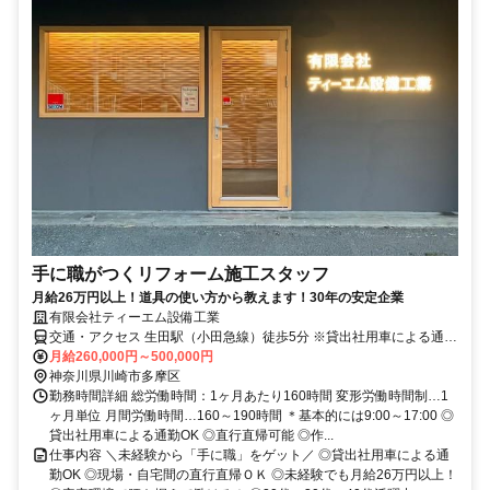
手に職がつくリフォーム施工スタッフ
月給26万円以上！道具の使い方から教えます！30年の安定企業
有限会社ティーエム設備工業
交通・アクセス 生田駅（小田急線）徒歩5分 ※貸出社用車による通勤
OK ※バイク・自転車通勤OK
月給260,000円～500,000円
神奈川県川崎市多摩区
勤務時間詳細 総労働時間：1ヶ月あたり160時間 変形労働時間制…1
ヶ月単位 月間労働時間…160～190時間 ＊基本的には9:00～17:00 ◎
貸出社用車による通勤OK ◎直行直帰可能 ◎作...
仕事内容 ＼未経験から「手に職」をゲット／ ◎貸出社用車による通
勤OK ◎現場・自宅間の直行直帰ＯＫ ◎未経験でも月給26万円以上！