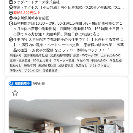
タケダパートナーズ株式会社
交通・アクセス 【小田急線】向ケ丘遊園駅バス20分／生田駅バス10-
20分／百合ヶ丘駅バス20分／新百合ヶ丘駅バス30分【東急田園都市
時給2,200円以上
線】あざみ野駅バス30分／溝の口駅バス35分【JR南武線】武蔵溝ノ
神奈川県川崎市宮前区
口駅バス35分
勤務時間詳細 16:30～翌9：00 休憩1.5時間 月8～9回勤務可能な方 1
ヶ月単位の変形労働時間制：月間総労働時間150～165時間 土日祝で
出勤できる方歓迎！ 勤務時間、勤務日数は相談に応じ...
仕事内容 大学病院内で看護助手のお仕事です！ 【 お任せする業務は
】 ・病院内の清掃 ・ベッドシーツの交換 ・患者様の移送作業 ・医薬
品の搬送 ・お食事の配膳 など フォロー体制もバッチリ！ 「...
制服あり
業界未経験者歓迎
変形労働時間制
副業・WワークOK
土日祝のみOK
主婦・主夫歓迎
60代も応募可
フリーター歓迎
学歴不問
平日のみOK
学生歓迎
転勤なし
経験不問
未経験者歓迎
経験者歓迎
残業なし
月1シフト提出
研修あり
ブランクOK
交通費支給
契約社員