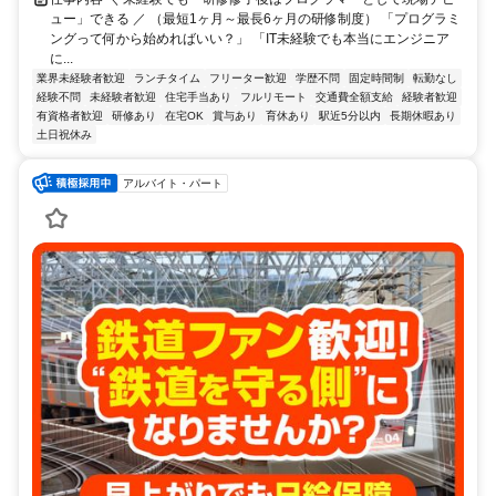
ュー」できる ／ （最短1ヶ月～最長6ヶ月の研修制度） 「プログラミ
ングって何から始めればいい？」 「IT未経験でも本当にエンジニア
に...
業界未経験者歓迎
ランチタイム
フリーター歓迎
学歴不問
固定時間制
転勤なし
経験不問
未経験者歓迎
住宅手当あり
フルリモート
交通費全額支給
経験者歓迎
有資格者歓迎
研修あり
在宅OK
賞与あり
育休あり
駅近5分以内
長期休暇あり
土日祝休み
アルバイト・パート