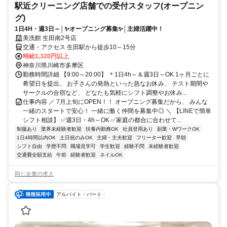
駅近クリーニング店舗での受付スタッフ(オープニン
グ)
1日4H・週3日～│✨オープニング募集✨│主婦活躍中！
美洗館 生田南2号店
交通・アクセス 生田駅から徒歩10～15分
時給1,320円以上
神奈川県川崎市多摩区
勤務時間詳細 【9:00～20:00】 ＊1日4h～＆週3日～OK 1ヶ月ごとに
希望日を提出。 お子さんの発熱といった急なお休み、 テスト期間や
サークルの合宿など、 どなたも気軽にシフト調整やお休み...
仕事内容 ／ 7月上旬にOPEN！！ オープニング募集だから、 みんな
一緒のスタートで安心！ 一緒に働く仲間を募集中◎ ＼ 【LINEで簡単
シフト相談】 ✅週3日・4h～OK ✅家庭の都合に合わせて...
制服あり
業界未経験者歓迎
扶養内勤務OK
社員登用あり
副業・WワークOK
1日4時間以内OK
土日祝のみOK
主婦・主夫歓迎
フリーター歓迎
早朝
シフト自由
学歴不問
職場見学可
学生歓迎
経験不問
未経験者歓迎
交通費全額支給
午前
経験者歓迎
ネイルOK
同じ企業の求人
アルバイト・パート