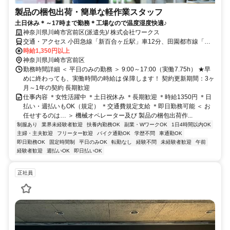
製品の梱包出荷・簡単な軽作業スタッフ
土日休み＊～17時まで勤務＊工場なので温度湿度快適♪
神奈川県川崎市宮前区(派遣先)/ 株式会社ワークス
交通・アクセス 小田急線「新百合ヶ丘駅」車12分、田園都市線「た
まプラーザ駅」車9分★車・自転車・バイク通勤OK
時給1,350円以上
神奈川県川崎市宮前区
勤務時間詳細 ＜ 平日のみの勤務 ＞ 9:00～17:00（実働7.75h） ★早
めに終わっても、実働時間の時給は 保障します！ 契約更新期間：3ヶ
月～1年の契約 長期歓迎
仕事内容 ＊女性活躍中 ＊土日祝休み ＊長期歓迎 ＊時給1350円 ＊日
払い・週払いもOK（規定） ＊交通費規定支給 ＊即日勤務可能 ＜ お
任せするのは… ＞ 機械オペレーター及び 製品の梱包出荷作...
制服あり
業界未経験者歓迎
扶養内勤務OK
副業・WワークOK
1日4時間以内OK
主婦・主夫歓迎
フリーター歓迎
バイク通勤OK
学歴不問
車通勤OK
即日勤務OK
固定時間制
平日のみOK
転勤なし
経験不問
未経験者歓迎
午前
経験者歓迎
週払いOK
即日払いOK
正社員