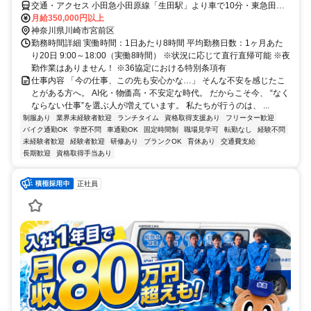
交通・アクセス 小田急小田原線「生田駅」より車で10分・東急田園
都市線「たまプラーザ駅」より車で13分 ＊社用車貸与(通勤利用可/ガ
月給350,000円以上
ソリン代は会社負担)、マイカー・原付通勤可、直行直帰OK！
神奈川県川崎市宮前区
勤務時間詳細 実働時間：1日あたり8時間 平均勤務日数：1ヶ月あた
り20日 9:00～18:00（実働8時間） ※状況に応じて直行直帰可能 ※夜
勤作業はありません！ ※36協定における特別条項有
仕事内容 「今の仕事、この先も安心かな…」 そんな不安を感じたこ
とがある方へ。 AI化・物価高・不安定な時代。 だからこそ今、 “なく
ならない仕事”を選ぶ人が増えています。 私たちが行うのは、 ...
制服あり
業界未経験者歓迎
ランチタイム
資格取得支援あり
フリーター歓迎
バイク通勤OK
学歴不問
車通勤OK
固定時間制
職場見学可
転勤なし
経験不問
未経験者歓迎
経験者歓迎
研修あり
ブランクOK
育休あり
交通費支給
長期歓迎
資格取得手当あり
正社員