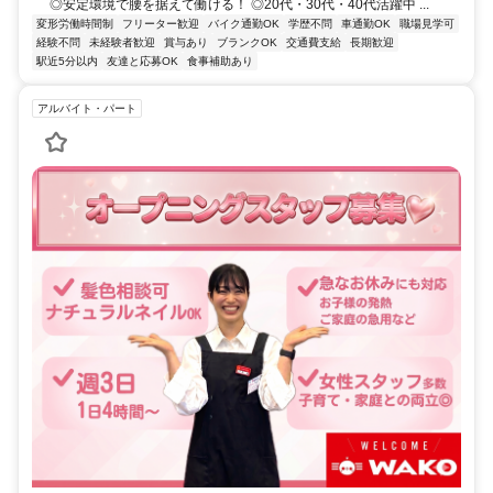
◎安定環境で腰を据えて働ける！ ◎20代・30代・40代活躍中 ...
変形労働時間制
フリーター歓迎
バイク通勤OK
学歴不問
車通勤OK
職場見学可
経験不問
未経験者歓迎
賞与あり
ブランクOK
交通費支給
長期歓迎
駅近5分以内
友達と応募OK
食事補助あり
アルバイト・パート