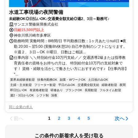
水道工事現場の夜間警備
未経験OK◎日払いOK♪交通費全額支給◎週2、3日～勤務可♪
サンエス警備保障株式会社
日給15,500円以上
神奈川県川崎市多摩区
勤務時間 実働時間：8時間/日 平均勤務日数：1ヶ月あたりnull日 ■夜
勤 20:00～翌5:00 (実働8h/休憩1h) 自己申告制のシフトになります。
※週２、３日～OK ※曜日、日数はご相談...
仕事内容 ＼＼特別給付金10万円支給／／ 交通誘導2級または指導教
育責任者の資格をお持ちの方は、 特別給付金10万円の支給対象で
す！ 資格・経験を活かして働きたい方におすすめです♪ 【仕事内容】
*...
業界未経験者歓迎
扶養内勤務OK
副業・WワークOK
土日祝のみOK
主婦・主夫歓迎
フリーター歓迎
平日のみOK
交通費全額支給
経験者歓迎
夜間
即日払いOK
有資格者歓迎
研修あり
ブランクOK
長期歓迎
フルタイム歓迎
週2・3日からOK
シフト制
深夜
同じ企業の求人
前へ
次へ
1
2
3
4
5
この条件の新着求人を受け取る