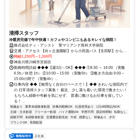
清掃スタッフ
冷暖房完備で年中快適！カフェやコンビニもあるキレイな病院！
株式会社ティ・アシスト 聖マリアンナ医科大学病院
交通・アクセス 【向ヶ丘遊園駅】から小田急バス【生田駅】から川
崎市バス どちらも約20分
時給1,250円～1,300円
神奈川県川崎市宮前区
勤務時間詳細 ◆◆◆【週3日～OK】◆◆◆ ①8:30 ～ 16:00 （実働
6.5h／休憩 1h） ②10:00～15:00 （実働5h） ③働き方自由 9:00～
15:00の間で （実働4h）...
仕事内容 ◆◆【無理なく自分のペースで！】◆◆ きれいな病院内で
の 日常清掃スタッフ募集！ 最近、少し落ち着いた環境で働きたい！
もちろん経験や年齢を気にせず、 普通に働けるお仕事を探してい
る！ ...
制服あり
業界未経験者歓迎
扶養内勤務OK
社員登用あり
1日4時間以内OK
主婦・主夫歓迎
フリーター歓迎
バイク通勤OK
学歴不問
固定時間制
転勤なし
経験不問
未経験者歓迎
交通費全額支給
午前
残業なし
研修あり
夕方
ブランクOK
長期歓迎
正社員