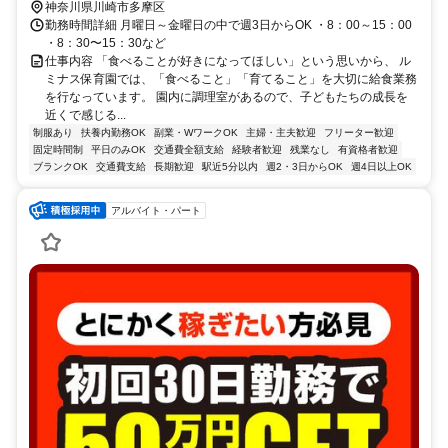
神奈川県川崎市多摩区
勤務時間詳細 月曜日～金曜日の中で週3日からOK ・8：00～15：00
・8：30〜15：30など
仕事内容 「食べることが好きになってほしい」という思いから、 ル
ミナス保育園では、「食べること」「育てること」を大切に給食業務
を行なっています。 園内に調理室があるので、子どもたちの成長を
近くで感じる...
制服あり
扶養内勤務OK
副業・WワークOK
主婦・主夫歓迎
フリーター歓迎
固定時間制
平日のみOK
交通費全額支給
経験者歓迎
残業なし
有資格者歓迎
ブランクOK
交通費支給
長期歓迎
駅近5分以内
週2・3日からOK
週4日以上OK
アルバイト・パート