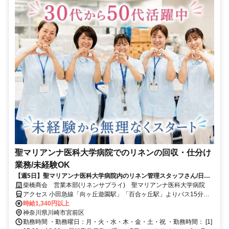
聖マリアンナ医科大学病院でのリネンの回収・仕分け
業務/未経験OK
【週5日】聖マリアンナ医科大学病院内のリネン管理スタッフさん/日曜
は固定でお休み/安心の社保完備/家庭と両立を応援します
柴橋商会 営業本部(リネンサプライ) 聖マリアンナ医科大学病院
アクセス 小田急線「向ヶ丘遊園駅」「百合ヶ丘駅」よりバス15分、
「あざみ野駅」「新百合ヶ丘駅」よりバス25分
時給1,340円以上
神奈川県川崎市宮前区
勤務時間 ・勤務曜日：月・火・水・木・金・土・祝 ・勤務時間： [1]