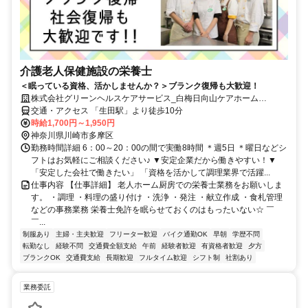
介護老人保健施設の栄養士
＜眠っている資格、活かしませんか？＞ブランク復帰も大歓迎！
株式会社グリーンヘルスケアサービス_白梅日向山ケアホーム
_0P5153
交通・アクセス 「生田駅」より徒歩10分
時給1,700円～1,950円
神奈川県川崎市多摩区
勤務時間詳細 6：00～20：00の間で実働8時間 ＊週5日 ＊曜日などシ
フトはお気軽にご相談ください♪ ▼安定企業だから働きやすい！▼
「安定した会社で働きたい」 「資格を活かして調理業界で活躍...
仕事内容 【仕事詳細】 老人ホーム厨房での栄養士業務をお願いしま
す。 ・調理 ・料理の盛り付け ・洗浄 ・発注 ・献立作成 ・食札管理
などの事務業務 栄養士免許を眠らせておくのはもったいない☆ ￣
￣...
制服あり
主婦・主夫歓迎
フリーター歓迎
バイク通勤OK
早朝
学歴不問
転勤なし
経験不問
交通費全額支給
午前
経験者歓迎
有資格者歓迎
夕方
ブランクOK
交通費支給
長期歓迎
フルタイム歓迎
シフト制
社割あり
業務委託