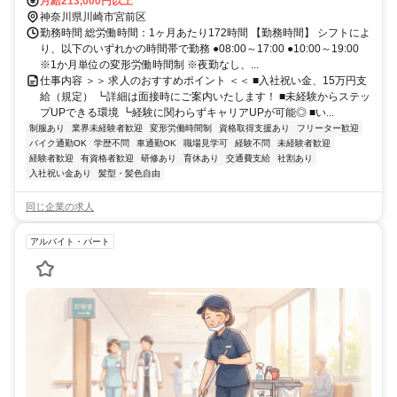
生中学校前」交差点スグ ◎駐車場あり
月給213,000円以上
神奈川県川崎市宮前区
勤務時間 総労働時間：1ヶ月あたり172時間 【勤務時間】 シフトによ
り、以下のいずれかの時間帯で勤務 ●08:00～17:00 ●10:00～19:00
※1か月単位の変形労働時間制 ※夜勤なし、...
仕事内容 ＞＞ 求人のおすすめポイント ＜＜ ■入社祝い金、15万円支
給（規定） ┗詳細は面接時にご案内いたします！ ■未経験からステッ
プUPできる環境 ┗経験に関わらずキャリアUPが可能◎ ■い...
制服あり
業界未経験者歓迎
変形労働時間制
資格取得支援あり
フリーター歓迎
バイク通勤OK
学歴不問
車通勤OK
職場見学可
経験不問
未経験者歓迎
経験者歓迎
有資格者歓迎
研修あり
育休あり
交通費支給
社割あり
入社祝い金あり
髪型・髪色自由
同じ企業の求人
アルバイト・パート