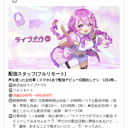
配信スタッフ(フルリモート)
声を使ったお仕事｜スマホ1台で配信デビュー◎顔出しナシ・1日1時間
～OK♪
株式会社ライブナウV
フルリモート
月給2,000円～600,000円
勤務時間・曜日: ⏰勤務時間は自由！ 24時間いつでも配信可能 （深
夜・早朝も自由） ⛅週1日〜、1日1時間～OK！ ⛺完全在宅OK！ 全
国どこからでも配信可能 ✨副業・WワークOK
仕事内容: ＼✨未経験・初心者OK✨／ "ライブナウV"でボイス配信 デ
ビューしてみませんか？ ✋「声だけの配信活動に興味があるけど…」
✋「趣味・好きなことで稼ぎたいけど…」 ✋「やってみた...