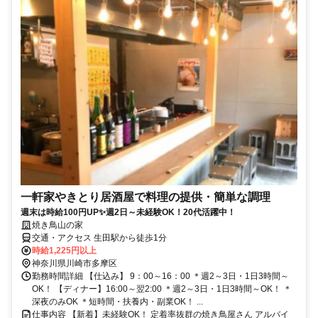
一軒家やきとり居酒屋で料理の提供・簡単な調理
週末は時給100円UP✨週2日～未経験OK！20代活躍中！
焼き鳥山の家
交通・アクセス 生田駅から徒歩1分
時給1,225円以上
神奈川県川崎市多摩区
勤務時間詳細 【仕込み】 9：00～16：00 ＊週2～3日・1日3時間～
OK！ 【ディナー】16:00～翌2:00 ＊週2～3日・1日3時間～OK！ ＊
深夜のみOK ＊短時間・扶養内・副業OK！ ...
仕事内容 【新着】未経験OK！ 定着率抜群の焼き鳥屋さん アルバイ