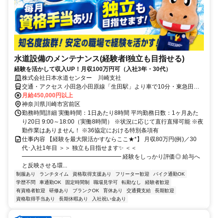
水道設備のメンテナンス(経験者l独立も目指せる)
経験を活かして収入UP！月収100万円可（入社3年・30代）
株式会社日本水道センター 川崎支社
交通・アクセス 小田急小田原線「生田駅」より車で10分・東急田園
都市線「たまプラーザ駅」より車で13分 ＊社用車貸与(通勤利用可/ガ
月給450,000円以上
ソリン代は会社負担)、マイカー・原付通勤可、直行直帰OK！
神奈川県川崎市宮前区
勤務時間詳細 実働時間：1日あたり8時間 平均勤務日数：1ヶ月あた
り20日 9:00～18:00（実働8時間） ※状況に応じて直行直帰可能 ※夜
勤作業はありません！ ※36協定における特別条項有
仕事内容 【経験を最大限活かすならここ★*】 月収80万円(例)／30
代･入社1年目 ＞＞ 独立も目指せます✨ ＜＜
━━━━━━━━━━━━━━━━━ 経験をしっかり評価◎ 給与へ
と反映させる環...
制服あり
ランチタイム
資格取得支援あり
フリーター歓迎
バイク通勤OK
学歴不問
車通勤OK
固定時間制
職場見学可
転勤なし
経験者歓迎
有資格者歓迎
研修あり
ブランクOK
育休あり
交通費支給
長期歓迎
資格取得手当あり
長期休暇あり
入社祝い金あり