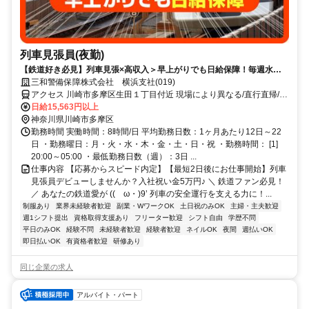
列車見張員(夜勤)
【鉄道好き必見】列車見張×高収入＞早上がりでも日給保障！毎週水曜
が給料日！日払いもOK！
三和警備保障株式会社 横浜支社(019)
アクセス 川崎市多摩区生田１丁目付近 現場により異なる/直行直帰/勤
務地相談可 ■週3日～■電話面接
日給15,563円以上
神奈川県川崎市多摩区
勤務時間 実働時間：8時間/日 平均勤務日数：1ヶ月あたり12日～22
日 ・勤務曜日：月・火・水・木・金・土・日・祝 ・勤務時間： [1]
20:00～05:00 ・最低勤務日数（週）：3日 ...
仕事内容 【応募からスピード内定】【最短2日後にお仕事開始】列車
見張員デビューしませんか？入社祝い金5万円♪ ＼ 鉄道ファン必見！
／ あなたの鉄道愛が ((ゝω・)9’ 列車の安全運行を支える力に！...
制服あり
業界未経験者歓迎
副業・WワークOK
土日祝のみOK
主婦・主夫歓迎
週1シフト提出
資格取得支援あり
フリーター歓迎
シフト自由
学歴不問
平日のみOK
経験不問
未経験者歓迎
経験者歓迎
ネイルOK
夜間
週払いOK
即日払いOK
有資格者歓迎
研修あり
同じ企業の求人
アルバイト・パート