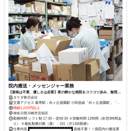
院内搬送・メッセンジャー業務
【資格は不要、優しさは必要】夜の静かな病院をコツコツ歩み、無理な
くしっかり月21万円！
タケダ株式会社
交通アクセス 最寄駅：向ヶ丘遊園駅 小田急線「向ヶ丘遊園駅」「生
田駅」 東急田園都市線「溝の口駅」 各最寄り駅よりバス20分 ※交通
時給1,225円以上
費支給（上限１カ月40,000円）
神奈川県川崎市宮前区
勤務時間 シフト制 17:30～翌08:30 ※実働時間 12時間（休憩3時間あ
り） ※最低勤務日数（週）：3日（月13回勤務）
仕事内容 ▛▀▀▀▀▀▀▀▀▀▀▀▀▀▀▀▜ 資格不要！！病院内の搬送業