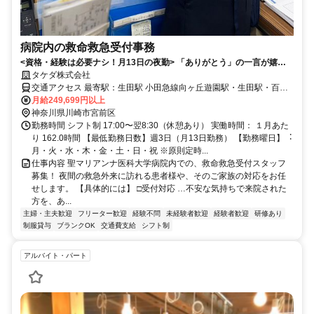
病院内の救命救急受付事務
<資格・経験は必要ナシ！月13日の夜勤> 「ありがとう」の一言が嬉し
い。夜の受付業務
タケダ株式会社
交通アクセス 最寄駅：⽣⽥駅 小田急線向ヶ丘遊園駅・生田駅・百合
ヶ丘よりバス20分、田園都市線溝の口駅からバス35分 その他最寄駅
月給249,699円以上
あり
神奈川県川崎市宮前区
勤務時間 シフト制 17:00〜翌8:30（休憩あり） 実働時間： １月あた
り 162.0時間 【最低勤務日数】週3日（月13日勤務） 【勤務曜日】︓
⽉・⽕・⽔・⽊・⾦・⼟・日・祝 ※原則定時...
仕事内容 聖マリアンナ医科大学病院内での、救命救急受付スタッフ
募集！ 夜間の救急外来に訪れる患者様や、そのご家族の対応をお任
せします。 【具体的には】 □受付対応 …不安な気持ちで来院された
方を、あ...
主婦・主夫歓迎
フリーター歓迎
経験不問
未経験者歓迎
経験者歓迎
研修あり
制服貸与
ブランクOK
交通費支給
シフト制
アルバイト・パート