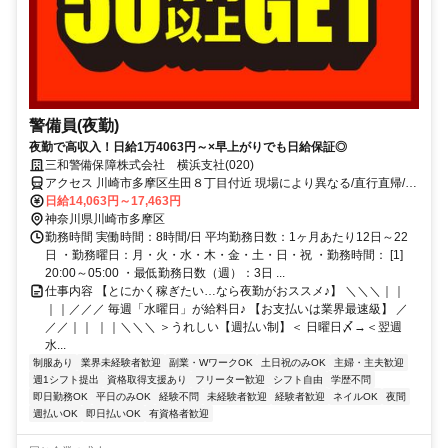
警備員(夜勤)
夜勤で高収入！日給1万4063円～×早上がりでも日給保証◎
三和警備保障株式会社 横浜支社(020)
アクセス 川崎市多摩区生田８丁目付近 現場により異なる/直行直帰/勤
務地相談可 ■週3日～■電話面接
日給14,063円～17,463円
神奈川県川崎市多摩区
勤務時間 実働時間：8時間/日 平均勤務日数：1ヶ月あたり12日～22
日 ・勤務曜日：月・火・水・木・金・土・日・祝 ・勤務時間： [1]
20:00～05:00 ・最低勤務日数（週）：3日 ...
仕事内容 【とにかく稼ぎたい…なら夜勤がおススメ♪】 ＼＼＼｜｜
｜｜／／／ 毎週「水曜日」が給料日♪ 【お支払いは業界最速級】 ／
／／｜｜ ｜｜＼＼＼ ＞うれしい【週払い制】＜ 日曜日〆→＜翌週
水...
制服あり
業界未経験者歓迎
副業・WワークOK
土日祝のみOK
主婦・主夫歓迎
週1シフト提出
資格取得支援あり
フリーター歓迎
シフト自由
学歴不問
即日勤務OK
平日のみOK
経験不問
未経験者歓迎
経験者歓迎
ネイルOK
夜間
週払いOK
即日払いOK
有資格者歓迎