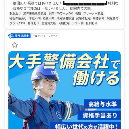
務 難しい業務ではありません！ ▙▄▄▄▄▄▄▄▄▄▄▄▄▄▄▄▟ 特別な
資格や専門知識は 一切いりません。 病院内での簡...
制服あり
業界未経験者歓迎
副業・WワークOK
長期
フリーター歓迎
社会保険あり
学歴不問
経験不問
未経験者歓迎
経験者歓迎
研修あり
制服貸与
ブランクOK
育休あり
交通費支給
長期歓迎
シフト制
社割あり
アルバイト・パート