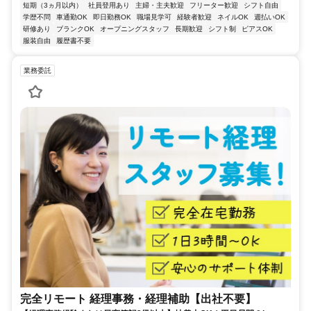
短期（3ヵ月以内）
社員登用あり
主婦・主夫歓迎
フリーター歓迎
シフト自由
学歴不問
車通勤OK
即日勤務OK
職場見学可
経験者歓迎
ネイルOK
週払いOK
研修あり
ブランクOK
オープニングスタッフ
長期歓迎
シフト制
ピアスOK
服装自由
履歴書不要
業務委託
完全リモート 経理事務・経理補助【出社不要】