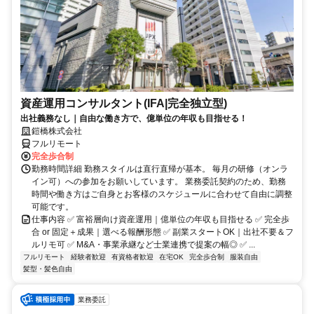
資産運用コンサルタント(IFA|完全独立型)
出社義務なし｜自由な働き方で、億単位の年収も目指せる！
鎧橋株式会社
フルリモート
完全歩合制
勤務時間詳細 勤務スタイルは直行直帰が基本。 毎月の研修（オンラ
イン可）への参加をお願いしています。 業務委託契約のため、勤務
時間や働き方はご自身とお客様のスケジュールに合わせて自由に調整
可能です。
仕事内容 ✅ 富裕層向け資産運用｜億単位の年収も目指せる ✅ 完全歩
合 or 固定＋成果｜選べる報酬形態 ✅ 副業スタートOK｜出社不要＆フ
ルリモ可 ✅ M&A・事業承継など士業連携で提案の幅◎ ✅ ...
フルリモート
経験者歓迎
有資格者歓迎
在宅OK
完全歩合制
服装自由
髪型・髪色自由
業務委託