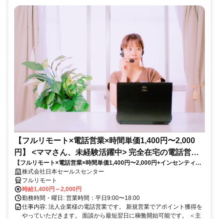
【フルリモート×電話営業×時間単価1,400円〜2,000
円】 <ママさん、未経験活躍中> 完全在宅の電話営業
【フルリモート×電話営業×時間単価1,400円〜2,000円+インセンティブ
で家庭と仕事の両立を実現
あり】 ＜ママさん、未経験活躍中＞ 完全在宅の電話営業で家庭と仕事の
株式会社日本セールスセンター
両立を実現
フルリモート
時給1,400円～2,000円
勤務時間・曜日: 営業時間：平日9:00〜18:00
仕事内容: 法人企業様の電話営業です。 新規営業でアポイント獲得を
やっていただきます。 面談から最短翌日に稼働開始可能です。 ＜主