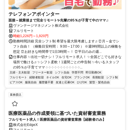
テレフォンアポインター
面接～就業後まで完全リモート✨先輩の95％が子育て中のママ♫
ヴァンテージマネジメント株式会社
フルリモート
時給1,226円～1,920円
勤務時間詳細 完全シフト制 希望を最大限考慮します♫ ⏰月～金でシ
フト自由！ （稼働目安時間： 9:00～17:00 ） ※週9時間以上の稼働を
想定 ⏰お好きな時間帯で1日3時間～！ ⏰平日のみの週...
仕事内容 ✨出社一切ナシ！フルリモート求人！ ✨全国どこでも好きな
場所で働ける♫ ✨シフト柔軟！1週間ごとの申告制 ✨今いるスタッフ
の95％が子育てママ ༶ ༶ ༶ ༶ ༶ ༶ ༶ ༶ ༶ ༶ ༶ ༶...
主婦・主夫歓迎
フリーター歓迎
シフト自由
学歴不問
即日勤務OK
フルリモート
経験者歓迎
ネイルOK
在宅OK
ブランクOK
長期歓迎
シフト制
ピアスOK
服装自由
履歴書不要
友達と応募OK
ひげOK
髪型・髪色自由
業務委託
医療医薬品の作成要領に基づいた資材審査業務
フルリモート求人！医療医薬品の資材審査業務【経験者のみ】
株式会社EdgeX
フルリモート