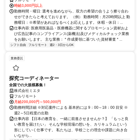
時給3,000円以上
勤務時間・曜日: 選考を進めながら、双方の希望の合うよう擦り合わ
せができたらと考えております。 （例） 勤務時間：月20時間以上 勤
務曜日：※希望があればなるべくお応えします。 休暇・休日：...
仕事内容: 医療用医薬品・医療機器に関するプロモーション資材およ
び広告記事のコンプライアンス(薬機法)及びメディカルチェック業務
をお願いします。 主な業務： * 作成要領に基づいた資材審査 * ...
シフト自由
フルリモート
週2・3日からOK
業務委託
探究コーディネーター
全国での大規模募集！
株式会社ミエタ
フルリモート
月給200,000円～500,000円
勤務時間詳細 ※対応案件による 基本的には 9：00～18：00 目安 ※
週2～5日程度の出勤
仕事内容 【日本の教育を、一緒に前進させませんか？】 「もっと良
い教育を届けたい」 そんな学校現場の想いを、カリキュラムという
形にしていく仕事です。 私たちは、学校ごとの理念や課題に向き合
いながら...