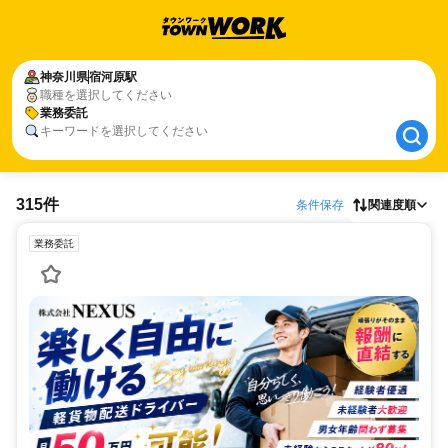
神奈川県
神奈川県
宿河原駅
宿河原駅
職種を選択してください
業務委託
業務委託
キーワードを選択してください
315件
条件保存
関連度順
業務委託