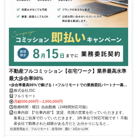
不動産フルコミッション【在宅ワーク】業界最高水準
最大歩合率98%
<歩合率最高98%で稼げる！>フルリモートでの業務委託パートナー募
集！1件単位で対応可能！
株式会社JSC
フルリモート
月給500,000円～2,000,000円
勤務時間・曜日: 自由勤務（24時間対応可能）
仕事内容: 【*仕事内容*】 賃貸、売買の営業を行っていただきます。
集客はご自身で行っていただきます。 1件単位で対応可能です！ 不動
産会社で勤務された経験がある方だと お分かりになると...
社員登用あり
フルリモート
在宅OK
週2・3日からOK