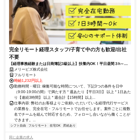
完全リモート経理スタッフ/子育て中の方も歓迎/出社
不要
【経理事務経験または日商簿記3級以上】扶養内OK！平日昼間３h～。
完全在宅で育児・介護中の方も大歓迎♪
メリービズ株式会社
フルリモート
時給1,232円以上
勤務時間・曜日: 稼働可能な時間について、下記3つの条件を日中
（9:00-19:00の間）で満たす方 * 週あたり【平日3日】 以上 * 1日あた
り【連続3時間】 以上 * 週合計【15時間】以上...
仕事内容: 弊社のお客様よりご依頼いただいている経理代行サービス
の業務を、完全在宅・フルリモートでお任せします。案件ごとに複数
名でチームを組んで対応するため、フォローし合いながら働くことが
できます。...
シフト自由
フルリモート
在宅OK
昇給あり
同じ企業の求人