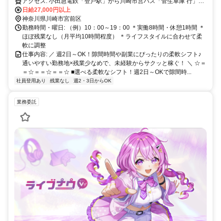
アクセス: 小田急電鉄「登戸駅」から川崎市営バス「菅生車庫 行」へ
乗車 > (15分) >「平」にて降車 > 徒歩2分
日給27,000円以上
神奈川県川崎市宮前区
勤務時間・曜日: （例）10：00～19：00 ＊実働8時間・休憩1時間 ＊
ほぼ残業なし（月平均10時間程度） ＊ライフスタイルに合わせて柔
軟に調整
仕事内容: ／ 週2日～OK！隙間時間や副業にぴったりの柔軟シフト♪
通いやすい勤務地×残業少なめで、未経験からサクッと稼ぐ！ ＼ ☆＝
＝☆＝＝☆＝＝☆ ■選べる柔軟なシフト！週2日～OKで隙間時...
社員登用あり
残業なし
週2・3日からOK
業務委託