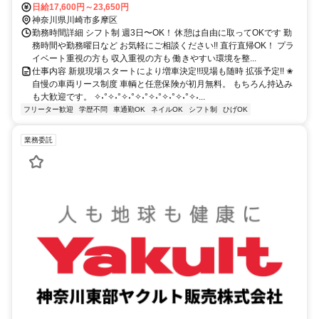
日給17,600円～23,650円
神奈川県川崎市多摩区
勤務時間詳細 シフト制 週3日〜OK！ 休憩は自由に取ってOKです 勤
務時間や勤務曜日など お気軽にご相談ください!! 直行直帰OK！ プラ
イベート重視の方も 収入重視の方も 働きやすい環境を整...
仕事内容 新規現場スタートにより増車決定!!現場も随時 拡張予定!! ✬
自慢の車両リース制度 車輌と任意保険が初月無料。 もちろん持込み
も大歓迎です。 ✧˖°✧˖°✧˖°✧˖°✧˖°✧˖°✧˖°✧˖...
フリーター歓迎
学歴不問
車通勤OK
ネイルOK
シフト制
ひげOK
業務委託