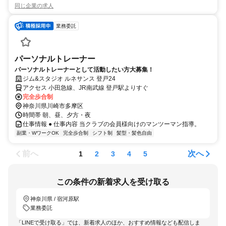
同じ企業の求人
業務委託
パーソナルトレーナー
パーソナルトレーナーとして活動したい方大募集！
ジム&スタジオ ルネサンス 登戸24
アクセス 小田急線、JR南武線 登戸駅よりすぐ
完全歩合制
神奈川県川崎市多摩区
時間帯 朝、昼、夕方・夜
仕事情報 ● 仕事内容 当クラブの会員様向けのマンツーマン指導。
副業・WワークOK
完全歩合制
シフト制
髪型・髪色自由
前へ
次へ
1
2
3
4
5
この条件の新着求人を受け取る
神奈川県 / 宿河原駅
業務委託
「LINEで受け取る」では、新着求人のほか、おすすめ情報なども配信しま