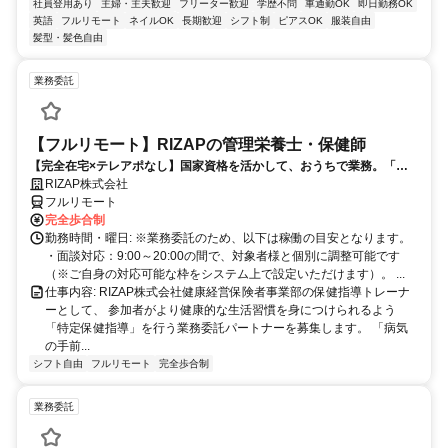
社員登用あり
主婦・主夫歓迎
フリーター歓迎
学歴不問
車通勤OK
即日勤務OK
英語
フルリモート
ネイルOK
長期歓迎
シフト制
ピアスOK
服装自由
髪型・髪色自由
業務委託
【フルリモート】RIZAPの管理栄養士・保健師
【完全在宅×テレアポなし】国家資格を活かして、おうちで業務。「も
う一つの安心」を。主婦・Wワーカー活躍中！「平日の日中だけ」「夕
RIZAP株式会社
方以降の数時間だけ」など、生活リズムに合わせた時間調整が可能で
フルリモート
す。1件ごとの成果報酬型だから、頑張った分だけ手応えのある収入
完全歩合制
に。充実のサポート体制で、安心の在宅ワークを始めませんか？
勤務時間・曜日: ※業務委託のため、以下は稼働の目安となります。
・面談対応：9:00～20:00の間で、対象者様と個別に調整可能です
（※ご自身の対応可能な枠をシステム上で設定いただけます）。 ...
仕事内容: RIZAP株式会社健康経営保険者事業部の保健指導トレーナ
ーとして、 参加者がより健康的な生活習慣を身につけられるよう
「特定保健指導」を行う業務委託パートナーを募集します。 「病気
の手前...
シフト自由
フルリモート
完全歩合制
業務委託