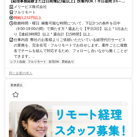
【経理事務経験または日商簿記3級以上】扶養内OK！平日昼間３h～。
完全在宅で育児・介護中の方も大歓迎♪
メリービズ株式会社
フルリモート
時給1,232円以上
勤務時間・曜日: 稼働可能な時間について、下記3つの条件を日中
（9:00-19:00の間）で満たす方 * 週あたり【平日3日】 以上 * 1日あた
り【連続3時間】 以上 * 週合計【15時間】以上...
仕事内容: 弊社のお客様よりご依頼いただいている経理代行サービス
の業務を、完全在宅・フルリモートでお任せします。案件ごとに複数
名でチームを組んで対応するため、フォローし合いながら働くことが
できます。...
シフト自由
フルリモート
在宅OK
昇給あり
同じ企業の求人
業務委託