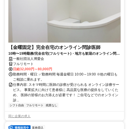
【金曜固定】完全在宅のオンライン問診医師
10時〜19時勤務/完全在宅(フルリモート)・地方も歓迎のオンライン問診
業務
一般社団法人博愛会
フルリモート
日給32,000円～80,000円
勤務時間・曜日: ✅勤務時間 毎週金曜日 10:00～19:00 ※他の曜日も
ご相談に乗れます。
仕事内容: スキマ時間に医師の診察が受けられる オンライン診療サー
ビス。 事業拡大に向けて患者様に 高品質な医療の提供をしていくた
め、 医師の皆様のお力添えが必要です！ ご自宅などでのオンライン
診...
シフト自由
フルリモート
残業なし
同じ企業の求人
業務委託