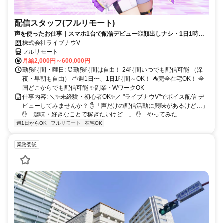
配信スタッフ(フルリモート)
声を使ったお仕事｜スマホ1台で配信デビュー◎顔出しナシ・1日1時間
～OK♪
株式会社ライブナウV
フルリモート
月給2,000円～600,000円
勤務時間・曜日: ⏰勤務時間は自由！ 24時間いつでも配信可能 （深
夜・早朝も自由） ⛅週1日〜、1日1時間～OK！ ⛺完全在宅OK！ 全
国どこからでも配信可能 ✨副業・WワークOK
仕事内容: ＼✨未経験・初心者OK✨／ "ライブナウV"でボイス配信 デ
ビューしてみませんか？ ✋「声だけの配信活動に興味があるけど…」
✋「趣味・好きなことで稼ぎたいけど…」 ✋「やってみた...
週1日からOK
フルリモート
在宅OK
業務委託