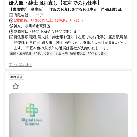
婦人服・紳士服お直し【在宅でのお仕事】
【業務委託＿多摩区】 洋服のお直しをするお仕事☆ 洋服は週3回集
配いたします！
有限会社ミローア
1業務あたり 300円以上（1件あたり -1分）
神奈川県川崎市高津区
勤務曜日・時間 お好きな時間で働けます
募集要項 職種 婦人服・紳士服お直し【在宅でのお仕事】 雇用形態 業
務委託 仕事内容 婦人服・紳士服のお直し ※商品は当社が集配いたし
ます。 ※基本色の糸以外の附属は当社が支給いたします。
主婦・主夫歓迎
60代も応募可
学歴不問
経験者歓迎
70代も応募可
同じ企業の求人
業務委託