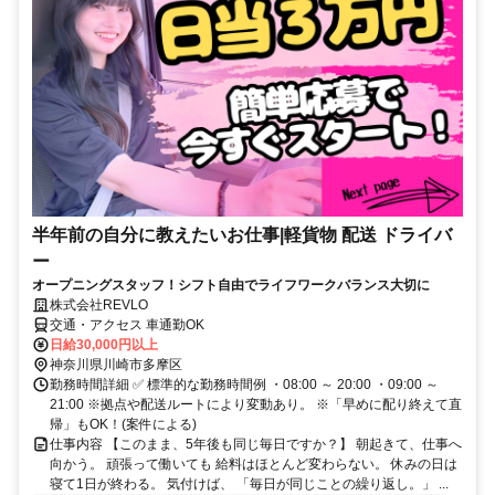
半年前の自分に教えたいお仕事|軽貨物 配送 ドライバ
ー
オープニングスタッフ！シフト自由でライフワークバランス大切に
株式会社REVLO
交通・アクセス 車通勤OK
日給30,000円以上
神奈川県川崎市多摩区
勤務時間詳細 ✅ 標準的な勤務時間例 ・08:00 ～ 20:00 ・09:00 ～
21:00 ※拠点や配送ルートにより変動あり。 ※「早めに配り終えて直
帰」もOK！(案件による)
仕事内容 【このまま、5年後も同じ毎日ですか？】 朝起きて、仕事へ
向かう。 頑張って働いても 給料はほとんど変わらない。 休みの日は
寝て1日が終わる。 気付けば、 「毎日が同じことの繰り返し。」 ...