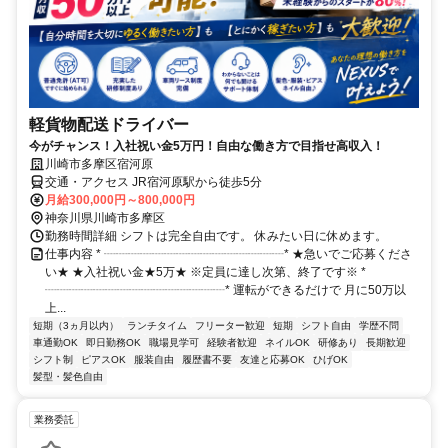
軽貨物配送ドライバー
今がチャンス！入社祝い金5万円！自由な働き方で目指せ高収入！
川崎市多摩区宿河原
交通・アクセス JR宿河原駅から徒歩5分
月給300,000円～800,000円
神奈川県川崎市多摩区
勤務時間詳細 シフトは完全自由です。 休みたい日に休めます。
仕事内容 * ┈┈┈┈┈┈┈┈┈┈┈┈┈┈┈* ★急いでご応募くださ
い★ ★入社祝い金★5万★ ※定員に達し次第、終了です※ *
┈┈┈┈┈┈┈┈┈┈┈┈┈┈┈* 運転ができるだけで 月に50万以
上...
短期（3ヵ月以内）
ランチタイム
フリーター歓迎
短期
シフト自由
学歴不問
車通勤OK
即日勤務OK
職場見学可
経験者歓迎
ネイルOK
研修あり
長期歓迎
シフト制
ピアスOK
服装自由
履歴書不要
友達と応募OK
ひげOK
髪型・髪色自由
業務委託