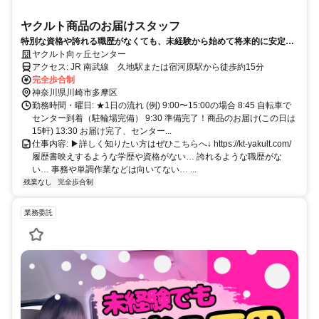
ヤクルト商品のお届けスタッフ
特別な資格や誇れる職歴がなくても、未経験から始めて将来的に安定し
た収入基盤を得られるお仕事です。お届け中は一人で気楽に、困ったと
ヤクルト向ヶ丘センター
きは仲間に相談できます。まずは見学会に！
アクセス: JR 南武線 久地駅または宿河原駅から徒歩約15分
完全歩合制
神奈川県川崎市多摩区
勤務時間・曜日: ★1日の流れ (例) 9:00〜15:00の場合 8:45 自転車で
センター到着（駐輪場完備） 9:30 準備完了！商品のお届け(この日は
15軒) 13:30 お届け完了、センター...
仕事内容: ▶詳しく知りたい方はぜひこちらへ↓ https://kt-yakult.com/
履歴書映えするような学歴や資格がない… 誇れるような職歴がな
い… 事務や単調作業などは向いてない… ...
残業なし
完全歩合制
業務委託