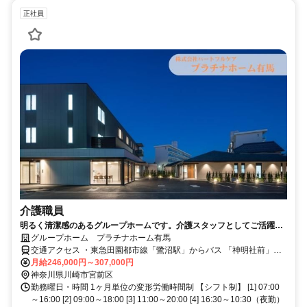
正社員
介護職員
明るく清潔感のあるグループホームです。介護スタッフとしてご活躍い
ただける方大募集♪
グループホーム プラチナホーム有馬
交通アクセス ・東急田園都市線「鷺沼駅」からバス 「神明社前」バ
ス停から徒歩3分 ・各線「センター北駅」からバス 「有馬変電所」バ
月給246,000円～307,000円
ス停から徒歩3分 ・横浜地下鉄グリーンライン「北山田駅」からバス
神奈川県川崎市宮前区
「有馬変電所」バス停から徒歩3分
勤務曜日・時間 1ヶ月単位の変形労働時間制 【シフト制】 [1] 07:00
～16:00 [2] 09:00～18:00 [3] 11:00～20:00 [4] 16:30～10:30（夜勤）