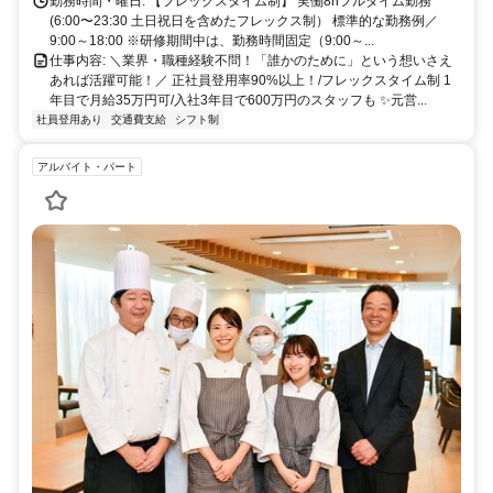
勤務時間・曜日: 【フレックスタイム制】 実働8hフルタイム勤務
(6:00〜23:30 土日祝日を含めたフレックス制） 標準的な勤務例／
9:00～18:00 ※研修期間中は、勤務時間固定（9:00～...
仕事内容: ＼業界・職種経験不問！「誰かのために」という想いさえ
あれば活躍可能！／ 正社員登用率90%以上！/フレックスタイム制 1
年目で月給35万円可/入社3年目で600万円のスタッフも ✨元営...
社員登用あり
交通費支給
シフト制
アルバイト・パート