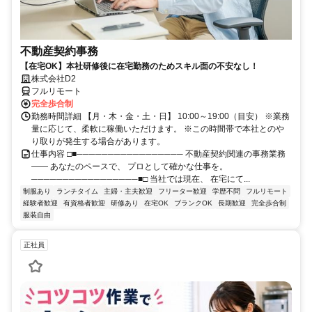
不動産契約事務
【在宅OK】本社研修後に在宅勤務のためスキル面の不安なし！
株式会社D2
フルリモート
完全歩合制
勤務時間詳細 【月・木・金・土・日】 10:00～19:00（目安） ※業務
量に応じて、柔軟に稼働いただけます。 ※この時間帯で本社とのや
り取りが発生する場合があります。
仕事内容 □■───────────────── 不動産契約関連の事務業務
―― あなたのペースで、 プロとして確かな仕事を。
─────────────────■□ 当社では現在、 在宅にて...
制服あり
ランチタイム
主婦・主夫歓迎
フリーター歓迎
学歴不問
フルリモート
経験者歓迎
有資格者歓迎
研修あり
在宅OK
ブランクOK
長期歓迎
完全歩合制
服装自由
正社員