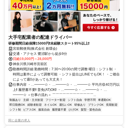
大手宅配業者の配達ドライバー
研修期間日給保障15000円❗未経験スタート95%以上❗
宮前郵便局(株式会社 創環会)
交通・アクセス 鷺沼駅から徒歩9分
日給19,000円～28,000円
神奈川県川崎市宮前区
勤務時間詳細 勤務時間：7:30〜20:00の間で調整 曜日：シフト制 ・
時間は案件によって調整可能 ・シフト提出はLINEでもOK！ ・ご都合
によって週0があっても大丈夫！
仕事内容 ・…━━━☆・ …━━━☆・ …━━━☆ 平均月収40万円以
上❗ 履歴書不要❗ 普免(AT)OK❗ ・…━━━☆・ …━━━☆・ …
━━━☆ ＜仕事の流れ＞ ￣￣￣￣￣￣￣￣￣￣￣￣...
制服あり
主婦・主夫歓迎
フリーター歓迎
シフト自由
学歴不問
車通勤OK
即日勤務OK
経験者歓迎
ネイルOK
週払いOK
研修あり
ブランクOK
長期歓迎
シフト制
ピアスOK
服装自由
履歴書不要
ひげOK
髪型・髪色自由
同じ企業の求人