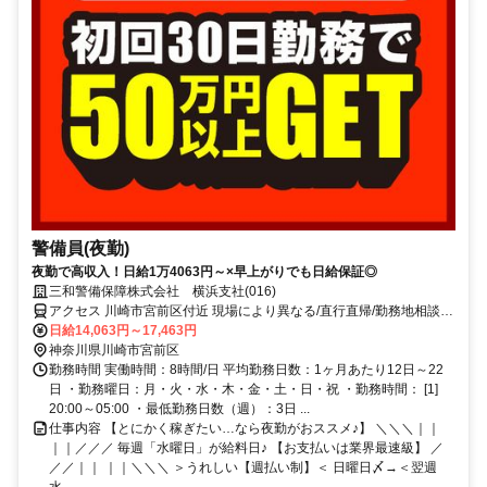
警備員(夜勤)
夜勤で高収入！日給1万4063円～×早上がりでも日給保証◎
三和警備保障株式会社 横浜支社(016)
アクセス 川崎市宮前区付近 現場により異なる/直行直帰/勤務地相談可
■週3日～■電話面接■即日勤務
日給14,063円～17,463円
神奈川県川崎市宮前区
勤務時間 実働時間：8時間/日 平均勤務日数：1ヶ月あたり12日～22
日 ・勤務曜日：月・火・水・木・金・土・日・祝 ・勤務時間： [1]
20:00～05:00 ・最低勤務日数（週）：3日 ...
仕事内容 【とにかく稼ぎたい…なら夜勤がおススメ♪】 ＼＼＼｜｜
｜｜／／／ 毎週「水曜日」が給料日♪ 【お支払いは業界最速級】 ／
／／｜｜ ｜｜＼＼＼ ＞うれしい【週払い制】＜ 日曜日〆→＜翌週
水...