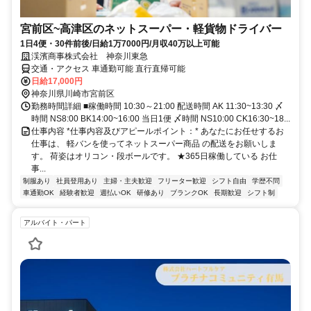
宮前区~高津区のネットスーパー・軽貨物ドライバー
1日4便・30件前後/日給1万7000円/月収40万以上可能
渓濱商事株式会社 神奈川東急
交通・アクセス 車通勤可能 直行直帰可能
日給17,000円
神奈川県川崎市宮前区
勤務時間詳細 ■稼働時間 10:30～21:00 配送時間 AK 11:30~13:30 〆
時間 NS8:00 BK14:00~16:00 当日1便 〆時間 NS10:00 CK16:30~18...
仕事内容 *仕事内容及びアピールポイント：* あなたにお任せするお
仕事は、 軽バンを使ってネットスーパー商品 の配送をお願いしま
す。 荷姿はオリコン・段ボールです。 ★365⽇稼働している お仕
事...
制服あり
社員登用あり
主婦・主夫歓迎
フリーター歓迎
シフト自由
学歴不問
車通勤OK
経験者歓迎
週払いOK
研修あり
ブランクOK
長期歓迎
シフト制
アルバイト・パート