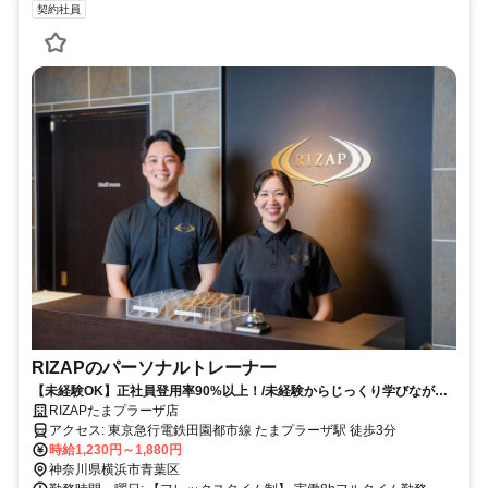
契約社員
RIZAPのパーソナルトレーナー
【未経験OK】正社員登用率90%以上！/未経験からじっくり学びながら
稼いで手に職を✨正社員登用率90%以上！ご自身でシフトを調整しやす
RIZAPたまプラーザ店
い体制✨
アクセス: 東京急行電鉄田園都市線 たまプラーザ駅 徒歩3分
時給1,230円～1,880円
神奈川県横浜市青葉区