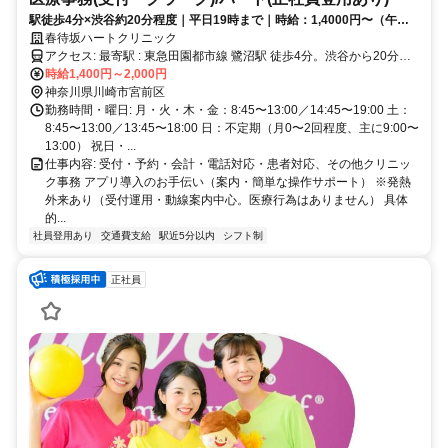
駅徒歩4分×渋谷約20分程度｜平日19時まで｜時給：1,4000円〜（午前
中心・業務限定は1,350円〜） 土日祝は加算あり／上限2,000円
春待坂ハートクリニック
アクセス: 最寄駅 : 東急田園都市線 鷺沼駅 徒歩4分。渋谷から20分程
度。
時給1,400円～2,000円
神奈川県川崎市宮前区
勤務時間・曜日: 月・火・木・金：8:45〜13:00／14:45〜19:00 土：
8:45〜13:00／13:45〜18:00 日：不定期（月0〜2回程度、主に9:00〜
13:00） 祝日・...
仕事内容: 受付・予約・会計・電話対応・患者対応、その他クリニッ
ク事務 アプリ導入のお手伝い（案内・簡単な操作サポート） ※発熱
外来あり（受付運用・動線案内中心。医療行為はありません） 具体
的...
社員登用あり
交通費支給
駅近5分以内
シフト制
正社員