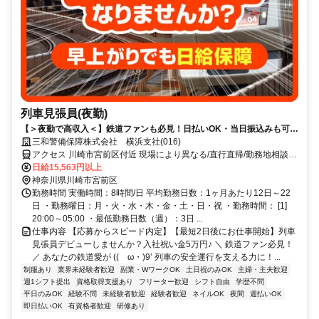
列車見張員(夜勤)
【＞夜勤で高収入＜】鉄道ファンも必見！日払いOK・当日振込みも可能
♪
三和警備保障株式会社 横浜支社(016)
アクセス 川崎市宮前区付近 現場により異なる/直行直帰/勤務地相談可
■週3日～■電話面接■即日勤務
日給15,563円以上
神奈川県川崎市宮前区
勤務時間 実働時間：8時間/日 平均勤務日数：1ヶ月あたり12日～22
日 ・勤務曜日：月・火・水・木・金・土・日・祝 ・勤務時間： [1]
20:00～05:00 ・最低勤務日数（週）：3日 ...
仕事内容 【応募からスピード内定】【最短2日後にお仕事開始】列車
見張員デビューしませんか？入社祝い金5万円♪ ＼ 鉄道ファン必見！
／ あなたの鉄道愛が ((ゝω・)9’ 列車の安全運行を支える力に！...
制服あり
業界未経験者歓迎
副業・WワークOK
土日祝のみOK
主婦・主夫歓迎
週1シフト提出
資格取得支援あり
フリーター歓迎
シフト自由
学歴不問
平日のみOK
経験不問
未経験者歓迎
経験者歓迎
ネイルOK
夜間
週払いOK
即日払いOK
有資格者歓迎
研修あり