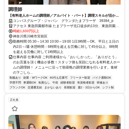
調理師
【有料老人ホームの調理師／アルバイト・パート】調理スキルが活かせ
る環境です♪シフト相談可！
コンパスグループ・ジャパン グランダたまプラーザ 39384_p
アクセス 東急田園都市線 たまプラーザ北口徒歩約13分、東急田園都
市線 鷺沼北改札口徒歩約18分、横浜市営ブルーライン あざみ野3番
時給1,600円以上
口徒歩約29分
神奈川県川崎市宮前区
勤務時間 05:30～14:30 10:00～19:00 1日3時間～OK、平日と土日の
内2日～/週 休憩時間：6時間を超える労働に対して45分以上、8時間
を超える労働に対して1時間以上
仕事内容 仕事内容 ご利用者様から「おいしかった」「ありがとう」
のお言葉を頂く機会が多数！スタッフ側も笑顔になれる有料老人ホー
ムの調理師！ メニューに沿って朝昼晩の調理業務を行います。食材
の下ごしら...
制服あり
副業・WワークOK
60代も応募可
フリーター歓迎
バイク通勤OK
学歴不問
車通勤OK
転勤なし
午前
経験者歓迎
有資格者歓迎
研修あり
ブランクOK
交通費支給
まかないあり
長期歓迎
週2・3日からOK
シフト制
正社員