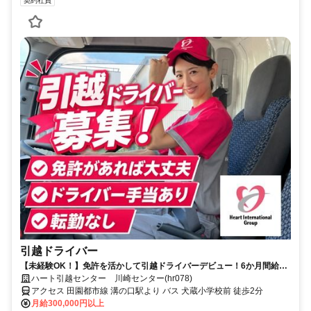
契約社員
引越ドライバー
【未経験OK！】免許を活かして引越ドライバーデビュー！6か月間給与
保証で安心！その後、正社員登用あり
ハート引越センター 川崎センター(hr078)
アクセス 田園都市線 溝の口駅より バス 犬蔵小学校前 徒歩2分
月給300,000円以上