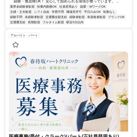
経験・無資格OK！ 安心して始められる環境が整っています。 ...
業界未経験者歓迎
扶養内勤務OK
社員登用あり
副業・WワークOK
主婦・主夫歓迎
シフト自由
学歴不問
職場見学可
平日のみOK
転勤なし
経験不問
未経験者歓迎
交通費全額支給
経験者歓迎
有資格者歓迎
ブランクOK
交通費支給
長期歓迎
フルタイム歓迎
駅近5分以内
アルバイト・パート
医療事務(受付・クラーク)/パート(正社員登用あり)