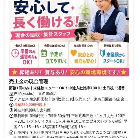
売上金の現金管理
面接1回のみ｜未経験スタートOK！中途入社比率100％♪土日祝・遅番は
別途手当支給◎
吉兆(kiccho) 東名川崎店
アクセス 東急田園都市線 鷺沼北口徒歩約20分、東急田園都市線 宮前
平北口徒歩約19分、東急田園都市線 たまプラーザ北口徒歩約23分 バ
月給250,000円以上
ス停「犬蔵」下車すぐ
神奈川県川崎市宮前区
勤務時間 実働時間：7時間30分/日 平均勤務日数：1ヶ月あたり20日
～23日 シフトサイクル：1ヶ月 毎月10日頃に翌月のシフトが確定 早
番 08：15～16：45(実働7.5時間) 遅番 16：...
仕事内容 ▼お仕事内容詳細▼ ■落ち着いた環境でのコツコツ業務♪ ■