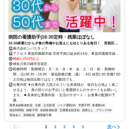
病院の看護助手|16:30定時・残業ほぼなし
16:30終業だから夕食の準備やお迎えにもゆとりある毎日！ 宮前区に
ある69床のアットホームな病院です。一番の魅力は、なんといっても
株式会社シバスタッフ
「16:30定時」というスケジュール。病院のお仕事としては早めの終業
アクセス 東急田園都市線 宮前平南口徒歩約14分、東急田園都市線 鷺
なので、仕事帰りに買い物を済ませたり、家事や趣味の時間をしっかり
沼中央改札口徒歩約18分 東急・田園都市線 鷺沼駅下車 徒歩15分／東
時給1,450円以上
確保したりと、ワークライフバランスは抜群。大規模な病院ではないか
急バス「宮前」停留所下車 徒歩5分／東急バス「中有馬」停留所下車
神奈川県川崎市宮前区
らこそ、一人ひとりの患者様と丁寧に向き合える温かな雰囲気がありま
徒歩8分
勤務時間 ・勤務曜日：月・火・水・木・金・土・日・祝 ・勤務時
す。資格や看護経験は不問。看護師さんのサポート役として、地域医療
間： [1] 08:30～16:30 ・最低勤務日数（週）：4日 休憩1:00 実働7:00
に貢献できるお仕事です！
土日祝は毎回出勤ではなく 月数回でも...
仕事内容 ▼仕事内容 入院されている患者様が、毎日を心地よく過ご
せるよう、 身の回りのお手伝いと看護師さんのサポートをお願いし
ます。 ■ 具体的な業務内容 ・生活のサポート： お食事の配膳や下
膳、...
業界未経験者歓迎
主婦・主夫歓迎
バイク通勤OK
学歴不問
車通勤OK
固定時間制
経験不問
未経験者歓迎
交通費全額支給
残業なし
ブランクOK
育休あり
長期歓迎
履歴書不要
前へ
次へ
1
2
3
4
5