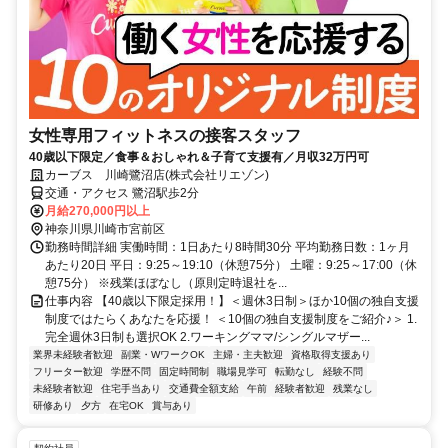
女性専用フィットネスの接客スタッフ
40歳以下限定／食事＆おしゃれ＆子育て支援有／月収32万円可
カーブス 川崎鷺沼店(株式会社リエゾン)
交通・アクセス 鷺沼駅歩2分
月給270,000円以上
神奈川県川崎市宮前区
勤務時間詳細 実働時間：1日あたり8時間30分 平均勤務日数：1ヶ月
あたり20日 平日：9:25～19:10（休憩75分） 土曜：9:25～17:00（休
憩75分） ※残業ほぼなし（原則定時退社を...
仕事内容 【40歳以下限定採用！】＜週休3日制＞ほか10個の独自支援
制度ではたらくあなたを応援！ ＜10個の独自支援制度をご紹介♪＞ 1.
完全週休3日制も選択OK 2.ワーキングママ/シングルマザー...
業界未経験者歓迎
副業・WワークOK
主婦・主夫歓迎
資格取得支援あり
フリーター歓迎
学歴不問
固定時間制
職場見学可
転勤なし
経験不問
未経験者歓迎
住宅手当あり
交通費全額支給
午前
経験者歓迎
残業なし
研修あり
夕方
在宅OK
賞与あり