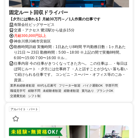
固定ルート回収ドライバー
【夕方には帰れる】月給30万円～／1人作業の仕事です
有限会社ビッグサービス
交通・アクセス 鷺沼駅から徒歩15分
月給300,000円以上
神奈川県川崎市宮前区
勤務時間詳細 実働時間：1日あたり8時間 平均勤務日数：1ヶ月あた
り21日 〜 23日 勤務時間：5:00～18:00 ※上記の間で実働8時間。
6:00〜15:00 7:00〜16:00 ※ル...
仕事内容 今の仕事がきつくなってきた方へ。 この仕事は… ・毎日ほ
ぼ同じルート ・夕方には仕事終了 ・人と話すことが少ない 落ち着い
て続けられる仕事です。 コンビニ・スーパー・オフィス等のごみ・
資源...
業界未経験者歓迎
60代も応募可
フリーター歓迎
バイク通勤OK
学歴不問
職場見学可
経験不問
未経験者歓迎
経験者歓迎
賞与あり
ブランクOK
交通費支給
シフト制
アルバイト・パート