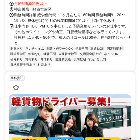
月給315,000円以上
神奈川県川崎市宮前区
勤務時間詳細 総労働時間：1ヶ月あたり160時間 勤務時間9：20〜
19：00 昼休憩1時間 月の残業時間5時間以下 月2回半休あり
仕事内容 TBI、PMTCを中心とした予防業務がメインのお仕事です。
その他ホワイトニングや矯正、口腔機能指導なども行っています。
診療枠は1人40～80分で、成人のリコールは60分。担当制でじっくり
と...
制服あり
ランチタイム
副業・WワークOK
学歴不問
車通勤OK
固定時間制
職場見学可
転勤なし
経験不問
未経験者歓迎
交通費全額支給
ネイルOK
研修あり
賞与あり
育休あり
交通費支給
長期歓迎
駅近5分以内
資格取得手当あり
社割あり
業務委託