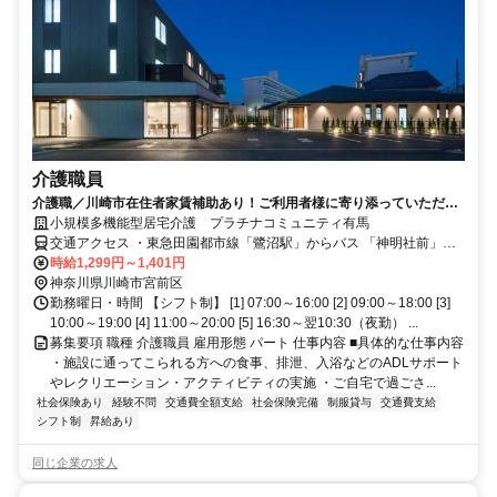
介護職員
介護職／川崎市在住者家賃補助あり！ご利用者様に寄り添っていただけ
る介護職員を募集中です！
小規模多機能型居宅介護 プラチナコミュニティ有馬
交通アクセス ・東急田園都市線「鷺沼駅」からバス 「神明社前」バ
ス停から徒歩3分 ・各線「センター北駅」からバス 「有馬変電所」バ
時給1,299円～1,401円
ス停から徒歩3分 ・横浜地下鉄グリーンライン「北山田駅」からバス
神奈川県川崎市宮前区
「有馬変電所」バス停から徒歩3分
勤務曜日・時間 【シフト制】 [1] 07:00～16:00 [2] 09:00～18:00 [3]
10:00～19:00 [4] 11:00～20:00 [5] 16:30～翌10:30（夜勤） ...
募集要項 職種 介護職員 雇用形態 パート 仕事内容 ■具体的な仕事内容
・施設に通ってこられる方への食事、排泄、入浴などのADLサポート
やレクリエーション・アクティビティの実施 ・ご自宅で過ごさ...
社会保険あり
経験不問
交通費全額支給
社会保険完備
制服貸与
交通費支給
シフト制
昇給あり
同じ企業の求人