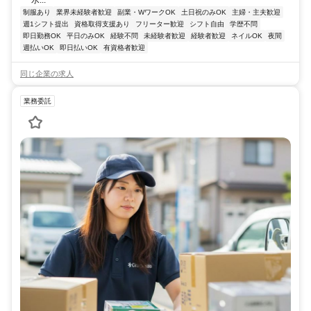
制服あり
業界未経験者歓迎
副業・WワークOK
土日祝のみOK
主婦・主夫歓迎
週1シフト提出
資格取得支援あり
フリーター歓迎
シフト自由
学歴不問
即日勤務OK
平日のみOK
経験不問
未経験者歓迎
経験者歓迎
ネイルOK
夜間
週払いOK
即日払いOK
有資格者歓迎
同じ企業の求人
業務委託