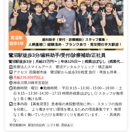
鷺沼駅徒歩3分/歯科助手/受付/診療補助/正社員
鷺沼駅徒歩3分｜月給23万円〜｜年休125日〜｜残業ほぼなし（残業代1
分単位支給）｜髪色ネイル自由（規定あり）｜社食100円〜
医療法人スマイルアース 鷺沼デンタルクリニック・矯正歯科
アクセス: 田園都市線 鷺沼駅から徒歩3分程度 急行・準急も停車
し、渋谷まで約20分、二子玉川まで約7分と、都心とのアクセス◎
月給230,000円以上
神奈川県川崎市宮前区
勤務時間・曜日: ◆勤務時間 ・平日 9:15～13:30 - 15:00～19:00 ・土
日 9:15～13:30 -14:30～17:15 時間外残業ほぼなし◎ スタッフが無理
なく長く働ける環...
仕事内容: 【募集背景】 患者様の来院数増加に伴い、スタッフの負担
を分散し、 より働きやすい環境を整えるための増員募集です！ 無理
なく長く働いていただける体制づくりを進めています。 ・・具体的
な...
即日勤務OK
駅近5分以内
シフト制
昇給あり