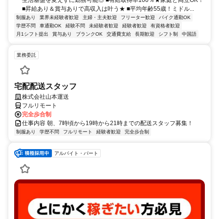
生活基盤を変えずに勤務可能◎ ■有給取得率100％★家庭と両立OK！
■昇給あり＆賞与ありで高収入は叶う★ ■平均年齢55歳！ミドル...
制服あり
業界未経験者歓迎
主婦・主夫歓迎
フリーター歓迎
バイク通勤OK
学歴不問
車通勤OK
経験不問
未経験者歓迎
経験者歓迎
有資格者歓迎
月1シフト提出
賞与あり
ブランクOK
交通費支給
長期歓迎
シフト制
中国語
業務委託
宅配配送スタッフ
株式会社山本運送
フルリモート
完全歩合制
仕事内容 朝、7時頃から19時から21時までの配送スタッフ募集！
制服あり
学歴不問
フルリモート
経験者歓迎
完全歩合制
アルバイト・パート