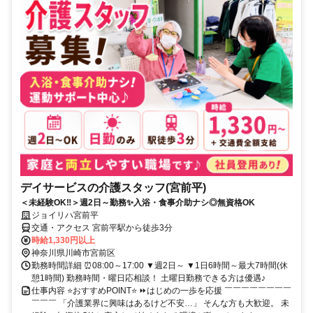
デイサービスの介護スタッフ(宮前平)
＜未経験OK‼＞週2日～勤務✨入浴・食事介助ナシ◎無資格OK
ジョイリハ宮前平
交通・アクセス 宮前平駅から徒歩3分
時給1,330円以上
神奈川県川崎市宮前区
勤務時間詳細 ⏰08:00～17:00 ▼週2日～ ▼1日6時間～最大7時間(休
憩1時間) 勤務時間・曜日応相談！ 土曜日勤務できる方は優遇♪
仕事内容 ⭐おすすめPOINT⭐ ⏩はじめの一歩を応援 ￣￣￣￣￣￣￣￣
￣￣￣ 「介護業界に興味はあるけど不安…」 そんな方も大歓迎。 未