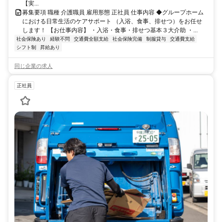
【実...
募集要項 職種 介護職員 雇用形態 正社員 仕事内容 ◆グループホーム
における日常生活のケアサポート （入浴、食事、排せつ）をお任せ
します！ 【お仕事内容】 ・入浴・食事・排せつ基本３大介助 ・...
社会保険あり
経験不問
交通費全額支給
社会保険完備
制服貸与
交通費支給
シフト制
昇給あり
同じ企業の求人
正社員