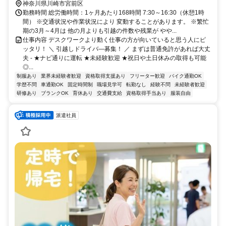
神奈川県川崎市宮前区
勤務時間 総労働時間：1ヶ月あたり168時間 7:30～16:30（休憩1時
間） ※交通状況や作業状況により 変動することがあります。 ※繁忙
期の3月～4月は 他の月よりも引越の件数や残業が やや...
仕事内容 デスクワークより動く仕事の方が向いていると思う人にピ
ッタリ！ ＼ 引越しドライバ―募集！ ／ まずは普通免許があれば大丈
夫 - ★ナビ通りに運転 ★未経験歓迎 ★祝日や土日休みの取得も可能
◎...
制服あり
業界未経験者歓迎
資格取得支援あり
フリーター歓迎
バイク通勤OK
学歴不問
車通勤OK
固定時間制
職場見学可
転勤なし
経験不問
未経験者歓迎
研修あり
ブランクOK
育休あり
交通費支給
資格取得手当あり
服装自由
派遣社員