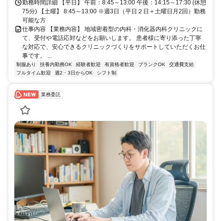
勤務時間詳細 【平日】 午前：8:45～13:00 午後：14:15～17:30 (休憩
75分) 【土曜】 8:45～13:00 ※週3日（平日２日＋土曜日月2回）勤務
可能な方
仕事内容 【業務内容】 地域密着型の内科・消化器内科クリニックに
て、受付や電話応対などをお願いします。 患者様に寄り添った丁寧
な対応で、安心できるクリニックづくりをサポートしていただくお仕
事です。 ...
制服あり
扶養内勤務OK
経験者歓迎
有資格者歓迎
ブランクOK
交通費支給
フルタイム歓迎
週2・3日からOK
シフト制
業務委託